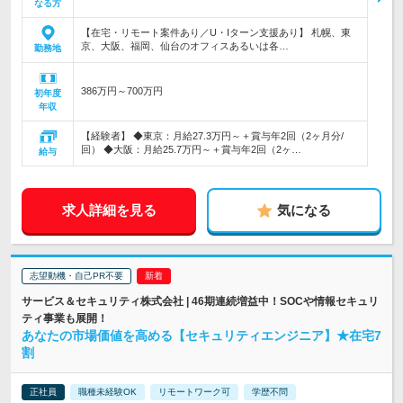
なる方
【在宅・リモート案件あり／U・Iターン支援あり】 札幌、東
京、大阪、福岡、仙台のオフィスあるいは各…
勤務地
386万円～700万円
初年度
年収
【経験者】 ◆東京：月給27.3万円～＋賞与年2回（2ヶ月分/
回） ◆大阪：月給25.7万円～＋賞与年2回（2ヶ…
給与
求人詳細を見る
気になる
志望動機・自己PR不要
サービス＆セキュリティ株式会社 | 46期連続増益中！SOCや情報セキュリ
ティ事業も展開！
あなたの市場価値を高める【セキュリティエンジニア】★在宅7
割
正社員
職種未経験OK
リモートワーク可
学歴不問