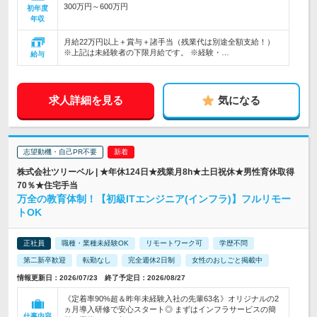
300万円～600万円
初年度
年収
月給22万円以上＋賞与＋諸手当（残業代は別途全額支給！）
※上記は未経験者の下限月給です。 ※経験・…
給与
求人詳細を見る
気になる
志望動機・自己PR不要
株式会社ツリーベル | ★年休124日★残業月8h★土日祝休★男性育休取得
70％★住宅手当
万全の教育体制！【初級ITエンジニア(インフラ)】フルリモー
トOK
正社員
職種・業種未経験OK
リモートワーク可
学歴不問
第二新卒歓迎
転勤なし
完全週休2日制
女性のおしごと掲載中
情報更新日：2026/07/23 終了予定日：2026/08/27
《定着率90%超＆昨年未経験入社の先輩63名》オリジナルの2
ヵ月導入研修で安心スタート◎ まずはインフラサービスの簡
仕事内容