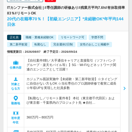
ITカンファー株式会社 | #専任講師の研修あり#残業月平均7.6h#有休取得率
83％#リモートOK
20代の在籍率70％！【初級エンジニア】*未経験OK*年平均144
日休
正社員
職種・業種未経験OK
リモートワーク可
学歴不問
第二新卒歓迎
転勤なし
完全週休2日制
女性のおしごと掲載中
情報更新日：2026/08/07 終了予定日：2026/09/24
【自社案件8割／大手通信キャリアと直接取引（ソフトバンク
グループ・楽天モバイル等）】5G・Wi-Fiなどネットワーク関
仕事内容
連のエンジニアとして活躍！
カジュアル面談実施中【未経験・第二新卒歓迎】☆タイピング
に自信がない方もOK ☆当社専任のプロ講師研修で着実に成長
対象と
☆年収UPを実現した社員多数
なる方
【転勤なし／リモート案件有】 本社（東京都千代田区）およ
び東京都・千葉県内のプロジェクト先 ★自社…
勤務地
360万円～800万円
初年度
年収