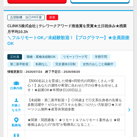
志望動機・自己PR不要
CLINKS株式会社 | テレワークアワード推進賞を受賞★土日祝休み★残業
月平均10.3h
＼フルリモートOK／未経験歓迎！【プログラマー】★全員面接
OK
正社員
職種・業種未経験OK
リモートワーク可
学歴不問
第二新卒歓迎
転勤なし
完全週休2日制
女性のおしごと掲載中
情報更新日：2026/07/24 終了予定日：2026/08/20
【5000名以上を育成した研修×同世代の同期たくさん⇒安
心！】あなたの適性や希望に合わせたITの仕事をお任せしま
仕事内容
す！★副業OK★年間休日120日以上
【未経験・第二新卒歓迎！】◎35歳まで◎文系出身者の先輩も
多数活躍中！ゼロからITスキルを身につけたい方歓迎◎★スポ
対象と
ーツジム無料★産育休実績多数
なる方
★関東・関西募集！ ★リモート＆フルリモート案件あり ★研
修後はあなたの"自宅"が勤務先になること…
勤務地