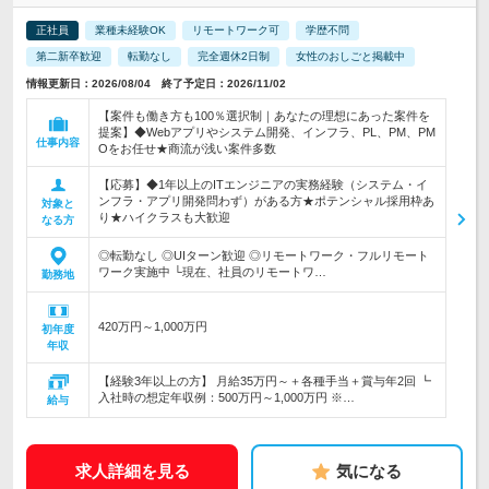
正社員
業種未経験OK
リモートワーク可
学歴不問
第二新卒歓迎
転勤なし
完全週休2日制
女性のおしごと掲載中
情報更新日：2026/08/04 終了予定日：2026/11/02
【案件も働き方も100％選択制｜あなたの理想にあった案件を
提案】◆Webアプリやシステム開発、インフラ、PL、PM、PM
仕事内容
Oをお任せ★商流が浅い案件多数
【応募】◆1年以上のITエンジニアの実務経験（システム・イ
ンフラ・アプリ開発問わず）がある方★ポテンシャル採用枠あ
対象と
り★ハイクラスも大歓迎
なる方
◎転勤なし ◎UIターン歓迎 ◎リモートワーク・フルリモート
ワーク実施中 └現在、社員のリモートワ…
勤務地
420万円～1,000万円
初年度
年収
【経験3年以上の方】 月給35万円～＋各種手当＋賞与年2回 ┗
入社時の想定年収例：500万円～1,000万円 ※…
給与
求人詳細を見る
気になる