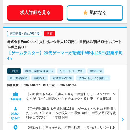
求人詳細を見る
気になる
志望動機・自己PR不要
株式会社FunClock | 入社祝い金最大10万円/土日祝休み/資格取得サポート
＆手当あり♪
【ゲームテスター】20代ゲーマーが活躍中/年休125日/残業平均
4h
正社員
職種・業種未経験OK
リモートワーク可
学歴不問
第二新卒歓迎
転勤なし
完全週休2日制
女性のおしごと掲載中
情報更新日：2026/08/07 終了予定日：2026/09/24
【未経験でも安心！充実の研修をご用意】リリース前のゲーム
などがプレイに問題ないかをチェックする仕事 ＃面接1回
仕事内容
【完全週休2日制＆年間休日125日…ゲームをやり込める時間も
たっぷり！】やりこみが収入に⇒最大20種！1種類／月1万を資
対象と
格手当で支給！ ＊学歴不問
なる方
【転勤なし！遠方からのご応募も歓迎！⇒引っ越しサポートあ