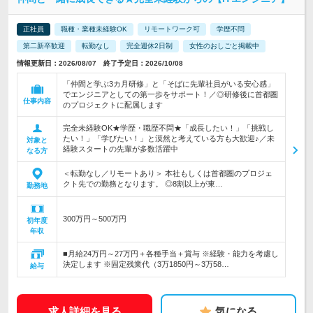
正社員
職種・業種未経験OK
リモートワーク可
学歴不問
第二新卒歓迎
転勤なし
完全週休2日制
女性のおしごと掲載中
情報更新日：2026/08/07 終了予定日：2026/10/08
「仲間と学ぶ3カ月研修」と「そばに先輩社員がいる安心感」
でエンジニアとしての第一歩をサポート！／◎研修後に首都圏
仕事内容
のプロジェクトに配属します
完全未経験OK★学歴・職歴不問★「成長したい！」「挑戦し
たい！」「学びたい！」と漠然と考えている方も大歓迎♪／未
対象と
経験スタートの先輩が多数活躍中
なる方
＜転勤なし／リモートあり＞ 本社もしくは首都圏のプロジェ
クト先での勤務となります。 ◎8割以上が東…
勤務地
300万円～500万円
初年度
年収
■月給24万円～27万円＋各種手当＋賞与 ※経験・能力を考慮し
決定します ※固定残業代（3万1850円～3万58…
給与
求人詳細を見る
気になる