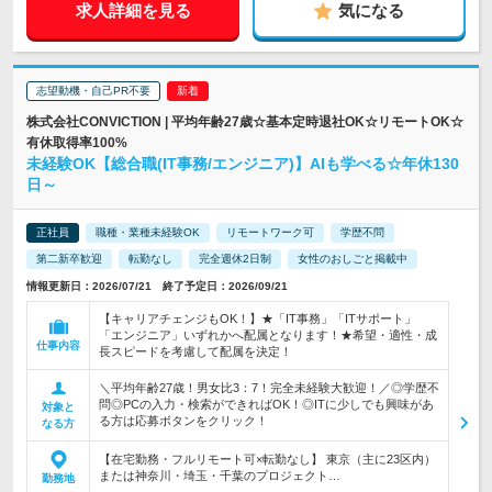
求人詳細を見る
気になる
志望動機・自己PR不要
株式会社CONVICTION | 平均年齢27歳☆基本定時退社OK☆リモートOK☆
有休取得率100%
未経験OK【総合職(IT事務/エンジニア)】AIも学べる☆年休130
日～
正社員
職種・業種未経験OK
リモートワーク可
学歴不問
第二新卒歓迎
転勤なし
完全週休2日制
女性のおしごと掲載中
情報更新日：2026/07/21 終了予定日：2026/09/21
【キャリアチェンジもOK！】★「IT事務」「ITサポート」
「エンジニア」いずれかへ配属となります！★希望・適性・成
仕事内容
長スピードを考慮して配属を決定！
＼平均年齢27歳！男女比3：7！完全未経験大歓迎！／◎学歴不
問◎PCの入力・検索ができればOK！◎ITに少しでも興味があ
対象と
る方は応募ボタンをクリック！
なる方
【在宅勤務・フルリモート可×転勤なし】 東京（主に23区内）
または神奈川・埼玉・千葉のプロジェクト…
勤務地