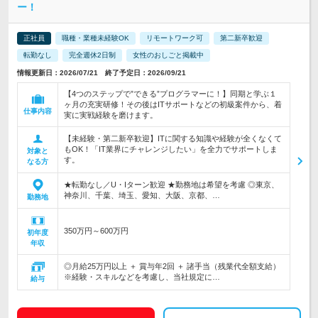
ー！
正社員
職種・業種未経験OK
リモートワーク可
第二新卒歓迎
転勤なし
完全週休2日制
女性のおしごと掲載中
情報更新日：2026/07/21 終了予定日：2026/09/21
【4つのステップで”できる”プログラマーに！】同期と学ぶ１
ヶ月の充実研修！その後はITサポートなどの初級案件から、着
仕事内容
実に実戦経験を磨けます。
【未経験・第二新卒歓迎】ITに関する知識や経験が全くなくて
もOK！「IT業界にチャレンジしたい」を全力でサポートしま
対象と
す。
なる方
★転勤なし／U・Iターン歓迎 ★勤務地は希望を考慮 ◎東京、
神奈川、千葉、埼玉、愛知、大阪、京都、…
勤務地
350万円～600万円
初年度
年収
◎月給25万円以上 ＋ 賞与年2回 ＋ 諸手当（残業代全額支給）
※経験・スキルなどを考慮し、当社規定に…
給与