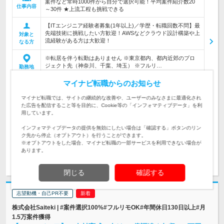
案件など常時1000件から自分で選択可能！平均案件紹介数20
仕事内容
～30件 ★上流工程も挑戦できる
【ITエンジニア経験者募集(1年以上)／学歴・転職回数不問】最
先端技術に挑戦したい方歓迎！AWSなどクラウド設計構築や上
対象と
流経験がある方は大歓迎！
なる方
※転居を伴う転勤はありません ※東京都内、都内近郊のプロ
ジェクト先（神奈川、千葉、埼玉） ※フルリ…
勤務地
マイナビ転職からのお知らせ
504万円～1,500万円
初年度
マイナビ転職では、サイトの継続的な改善や、ユーザーのみなさまに最適化され
年収
た広告を配信すること等を目的に、Cookie等の「インフォマティブデータ」を利
用しています。
月給42万～120万円 ◆前職給与＋αを保証！ ◆案件単価の83％
を還元しています！ ※経験・年齢を考慮の上…
給与
インフォマティブデータの提供を無効にしたい場合は「確認する」ボタンのリン
ク先から停止（オプトアウト）を行うことができます。
※オプトアウトをした場合、マイナビ転職の一部サービスを利用できない場合が
あります。
求人詳細を見る
気になる
閉じる
確認する
志望動機・自己PR不要
株式会社Saiteki | #案件選択100%#フルリモOK#年間休日130日以上#月
1.5万案件獲得