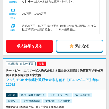
り】 ◆本社(六本木)または東京・神奈川・…
勤務地
250万円～1,000万円
初年度
年収
月給25万円～80万円+資格手当(1種類につき月1万円以上) ★入
社後3年間の自動昇給あり！！ ※未経験者は…
給与
求人詳細を見る
気になる
志望動機・自己PR不要
テー・ピー・エスサービス株式会社 | ＃完全週休2日制＃決算賞与＃研修充
実＃資格取得支援＃寮完備
フルリモOK★未経験歓迎★未来を創る【ITエンジニア】年休
120日
正社員
職種・業種未経験OK
リモートワーク可
第二新卒歓迎
転勤なし
完全週休2日制
女性のおしごと掲載中
情報更新日：2026/07/24 終了予定日：2026/10/08