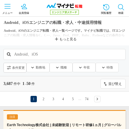
メニュー
会員登録
閲覧履歴
検索
Android、iOSエンジニアの転職・求人・中途採用情報
Android、iOSのエンジニア転職・求人一覧ページです。マイナビ転職では、ITエンジ
ニアの転職・求人情報をC、C++、Java、Perl、PHP、Ruby、Pythonなどの条件から
もっと見る
も探せます。
Android、iOS
勤務地
職種
年収
特徴
条件変更
3,687
1
50
件中
-
件
並び替え
1
2
3
4
5
74
…
Earth Technology株式会社 | 未経験歓迎 | リモート研修1ヵ月 | グローバル