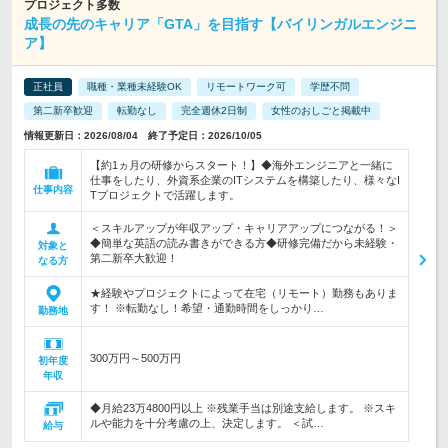
プロジェクト多数
成長の先のキャリア「GTA」を目指す【バイリンガルエンジニ
ア】
正社員
職種・業種未経験OK
リモートワーク可
学歴不問
第二新卒歓迎
転勤なし
完全週休2日制
女性のおしごと掲載中
情報更新日：2026/08/04 終了予定日：2026/10/05
【約1ヵ月の研修からスタート！】◆海外エンジニアと一緒に
仕事をしたり、外資系企業のITシステムを構築したり、様々なI
仕事内容
Tプロジェクトで活躍します。
＜スキルアップが年収アップ・キャリアアップにつながる！＞
◆簡単な英語の読み書きができる方◆研修完備だから未経験・
対象と
第二新卒大歓迎！
なる方
★経験やプロジェクトによって在宅（リモート）勤務もありま
す！ ※転勤なし！希望・通勤時間をしっかり…
勤務地
300万円～500万円
初年度
年収
◆月給23万4800円以上 ※残業手当は別途支給します。 ※スキ
ルや能力を十分考慮の上、決定します。 ＜試…
給与