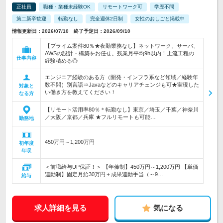
正社員
職種・業種未経験OK
リモートワーク可
学歴不問
第二新卒歓迎
転勤なし
完全週休2日制
女性のおしごと掲載中
情報更新日：2026/07/10 終了予定日：2026/09/10
【プライム案件80％★夜勤業務なし】ネットワーク、サーバ、
AWSの設計・構築をお任せ。残業月平均9h以内！上流工程の
仕事内容
経験積める◎
エンジニア経験のある方（開発・インフラ系など領域／経験年
数不問）別言語⇒Javaなどのキャリアチェンジも可★実現した
対象と
い働き方を教えてください！
なる方
【リモート活用率80％＊転勤なし】東京／埼玉／千葉／神奈川
／大阪／京都／兵庫 ★フルリモートも可能…
勤務地
450万円～1,200万円
初年度
年収
＜前職給与UP保証！＞ 【年俸制】450万円～1,200万円 【単価
連動制】固定月給30万円＋成果連動手当（～9…
給与
求人詳細を見る
気になる