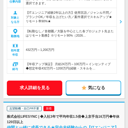
仕事内容
選択できます。
【ITエンジニア経験2年以上の方】使用言語／ジャンル不問／
ブランクOK／年収を上げたい方／案件選択でスキルアップ★
対象と
リモート率90%★
なる方
【転勤なし／首都圏／大阪を中心とした各プロジェクト先また
はリモート勤務】※リモート90%（2026…
勤務地
432万円～1,200万円
初年度
年収
【年収アップ保証】 月給24万円～100万円＋インセンティブ
◆想定年収432万円～1200万円(経験・スキルを…
給与
求人詳細を見る
気になる
志望動機・自己PR不要
株式会社LIFESYNC | ◆入社3年で平均年収1.5倍◆上京手当16万円◆年休
120日以上
仲間と一緒に成長できる★完全未経験からの【ITエンジニア】