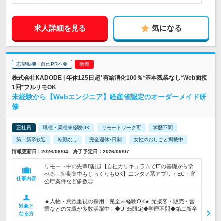
求人詳細を見る
気になる
志望動機・自己PR不要
株式会社KADODE | 年休125日超*有給消化100％*基本残業なし*Web面接
1回*フルリモOK
未経験から【Webエンジニア】経産省認定のオーダーメイド研
修
正社員
職種・業種未経験OK
リモートワーク可
学歴不問
第二新卒歓迎
転勤なし
完全週休2日制
女性のおしごと掲載中
情報更新日：2026/08/04 終了予定日：2026/09/07
リモート中の先輩8割越【自社カリキュラムでITの基礎から学
べる！短期集中もじっくりもOK】エンタメ系アプリ・EC・官
仕事内容
公庁案件など多数◎
★人物・意欲重視の採用！完全未経験OK★ 元接客・販売・営
対象と
業などの先輩が多数活躍中！◆U-35限定◆学歴不問◆第二新卒
なる方