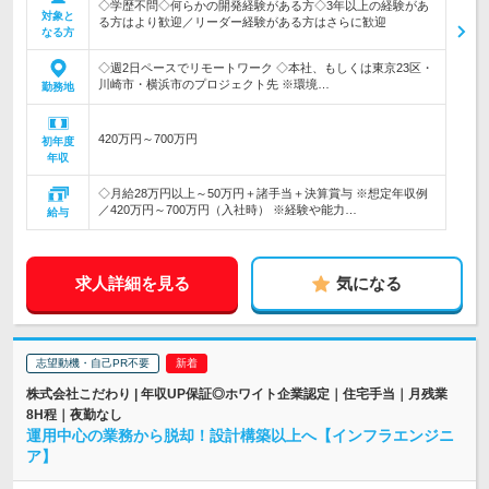
◇学歴不問◇何らかの開発経験がある方◇3年以上の経験があ
対象と
る方はより歓迎／リーダー経験がある方はさらに歓迎
なる方
◇週2日ペースでリモートワーク ◇本社、もしくは東京23区・
川崎市・横浜市のプロジェクト先 ※環境…
勤務地
420万円～700万円
初年度
年収
◇月給28万円以上～50万円＋諸手当＋決算賞与 ※想定年収例
／420万円～700万円（入社時） ※経験や能力…
給与
求人詳細を見る
気になる
志望動機・自己PR不要
株式会社こだわり | 年収UP保証◎ホワイト企業認定｜住宅手当｜月残業
8H程｜夜勤なし
運用中心の業務から脱却！設計構築以上へ【インフラエンジニ
ア】