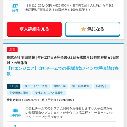
【月給】263,400円～625,000円＜賞与年2回！入社時から年収1
50万円UP実現多数！前職給与を100％保証！＞…
給与
求人詳細を見る
気になる
株式会社 羽田情報 | 年休127日★完全週休2日★残業月15時間程度★5日間
以上の連休有
【ITエンジニア】自社チームでの長期請負メイン/大手直請け多
数
正社員
リモートワーク可
学歴不問
第二新卒歓迎
転勤なし
完全週休2日制
女性のおしごと掲載中
情報更新日：2026/07/21 終了予定日：2026/09/21
◇自社チームでのシステム開発をお任せします◇大手企業から
の長期請負いプロジェクトが中心／上流工程・リーダーへのキ
仕事内容
ャリアアップが目指せます