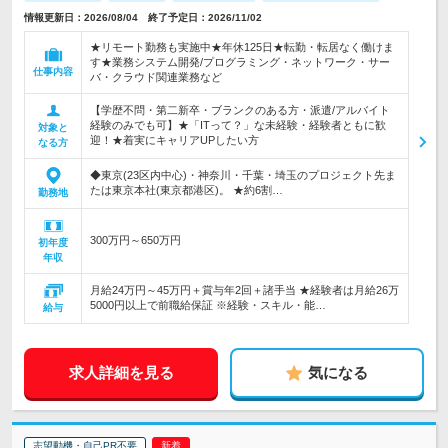
情報更新日：2026/08/04 終了予定日：2026/11/02
★リモート勤務も実施中★年休125日★転勤・転居なく働けま
す★業務システム開発/プログラミング・ネットワーク・サー
仕事内容
バ・クラウド関連業務など
【学歴不問・第二新卒・ブランクのある方・派遣/アルバイト
経験のみでも可】★「ITって？」な未経験・経験者ともに歓
対象と
迎！★着実にキャリアUPしたい方
なる方
◆東京(23区内中心)・神奈川・千葉・埼玉のプロジェクト先ま
たは東京本社(東京都港区)。 ★約6割…
勤務地
300万円～650万円
初年度
年収
月給24万円～45万円＋賞与年2回＋諸手当 ★経験者は月給26万
5000円以上で前職給保証 ※経験・スキル・能…
給与
求人詳細を見る
気になる
志望動機・自己PR不要