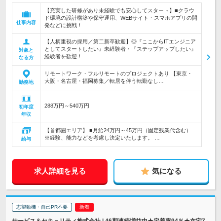
【充実した研修があり未経験でも安心してスタート】■クラウ
ド環境の設計構築や保守運用、WEBサイト・スマホアプリの開
仕事内容
発などに挑戦！
【人柄重視の採用／第二新卒歓迎】◎『ここからITエンジニア
としてスタートしたい』未経験者・『ステップアップしたい』
対象と
経験者を歓迎！
なる方
リモートワーク・フルリモートのプロジェクトあり 【東京・
大阪・名古屋・福岡募集／転居を伴う転勤なし…
勤務地
288万円～540万円
初年度
年収
【首都圏エリア】 ■月給24万円～45万円（固定残業代含む）
※経験、能力などを考慮し決定いたします。 …
給与
求人詳細を見る
気になる
志望動機・自己PR不要