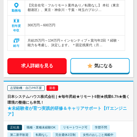
【完全在宅・フルリモート案件あり／転勤なし】 本社（東京
都港区）、東京・神奈川・千葉・埼玉のプロジ…
勤務地
300万円～600万円
初年度
年収
月給25万円～134万円＋インセンティブ＋賞与年2回 ＊経験・
能力を考慮し、決定します。 ＊固定残業代（月…
給与
求人詳細を見る
気になる
志望動機・自己PR不要
日本システムハウス株式会社 | ★毎年昇給★リモート6割★残業6.7h★働く
環境の整備にも本気！
★未経験者が育つ実践的研修＆キャリアサポート【ITエンジニ
ア】
正社員
職種・業種未経験OK
リモートワーク可
学歴不問
第二新卒歓迎
転勤なし
完全週休2日制
女性のおしごと掲載中