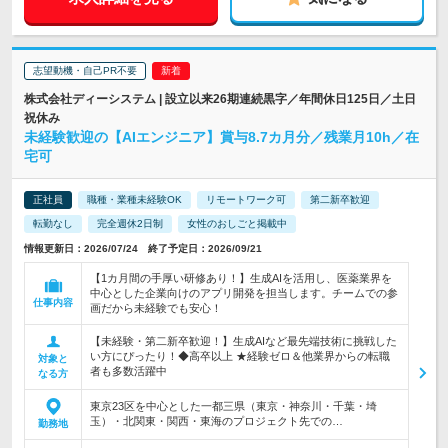
志望動機・自己PR不要
株式会社ディーシステム | 設立以来26期連続黒字／年間休日125日／土日
祝休み
未経験歓迎の【AIエンジニア】賞与8.7カ月分／残業月10h／在
宅可
正社員
職種・業種未経験OK
リモートワーク可
第二新卒歓迎
転勤なし
完全週休2日制
女性のおしごと掲載中
情報更新日：2026/07/24 終了予定日：2026/09/21
【1カ月間の手厚い研修あり！】生成AIを活用し、医薬業界を
中心とした企業向けのアプリ開発を担当します。チームでの参
仕事内容
画だから未経験でも安心！
【未経験・第二新卒歓迎！】生成AIなど最先端技術に挑戦した
い方にぴったり！◆高卒以上 ★経験ゼロ＆他業界からの転職
対象と
者も多数活躍中
なる方
東京23区を中心とした一都三県（東京・神奈川・千葉・埼
玉）・北関東・関西・東海のプロジェクト先での…
勤務地