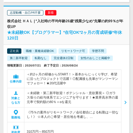
志望動機・自己PR不要
株式会社 ＨＡＬ | *入社時の平均年齢26歳*残業少なめ*先輩の約99％が年
収UP
★未経験OK【プログラマー】*在宅OK*2ヶ月の育成研修*年休
120日
正社員
職種・業種未経験OK
リモートワーク可
学歴不問
第二新卒歓迎
転勤なし
完全週休2日制
女性のおしごと掲載中
情報更新日：2026/07/21 終了予定日：2026/08/24
＜約2ヶ月の研修からSTART！＞基本からじっくり学び、希望
に沿ったプロジェクトで活躍！◎配属後も先輩がマンツーマン
仕事内容
でフォロー！★20代活躍中
＜未経験・第二新卒歓迎！ポテンシャル・意欲重視＞ ◎ガラ
ス張りの給与体系でエンジニアを守ります！★業界高水準の還
対象と
元率で契約額の80％＋αを還元
なる方
《75％の案件がリモートワーク／会社都合による転勤は一切な
し！》 ☆本人のご希望・居住地を考慮し、…
勤務地
310万円～850万円
初年度