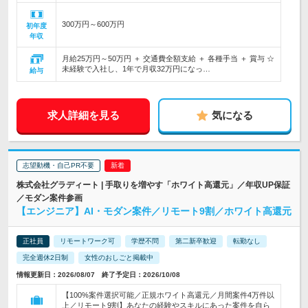
300万円～600万円
初年度
年収
月給25万円～50万円 ＋ 交通費全額支給 ＋ 各種手当 ＋ 賞与 ☆
未経験で入社し、1年で月収32万円になっ…
給与
求人詳細を見る
気になる
志望動機・自己PR不要
株式会社グラディート | 手取りを増やす「ホワイト高還元」／年収UP保証
／モダン案件参画
【エンジニア】AI・モダン案件／リモート9割／ホワイト高還元
正社員
リモートワーク可
学歴不問
第二新卒歓迎
転勤なし
完全週休2日制
女性のおしごと掲載中
情報更新日：2026/08/07 終了予定日：2026/10/08
【100%案件選択可能／正規ホワイト高還元／月間案件4万件以
上／リモート9割】あなたの経験やスキルにあった案件を自ら