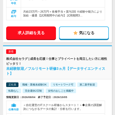
年収
月給23万円～26万円＋各種手当＋賞与2回 ※経験や能力により
加給・優遇 【試用期間中の給与】 試用期間3…
給与
求人詳細を見る
気になる
株式会社セラグ | 成長を応援！仕事とプライベートを両立したい方に相性
ピッタリ！
未経験歓迎／フルリモート研修3ヵ月【データサイエンティス
ト】
正社員
職種・業種未経験OK
リモートワーク可
第二新卒歓迎
転勤なし
完全週休2日制
女性のおしごと掲載中
情報更新日：2026/08/04 終了予定日：2026/10/05
＜自社運営のITスクール研修からスタート！＞◆企業の課題解
決につながるデータの集計・分析を行います。
仕事内容