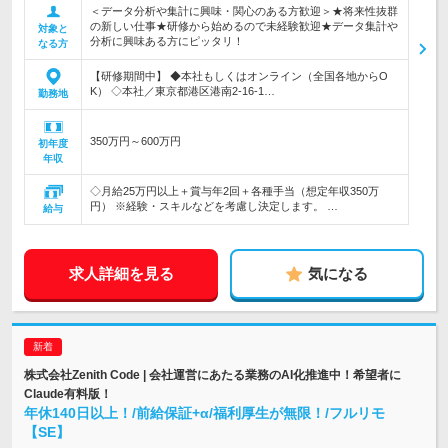
＜データ分析や集計に興味・関心のある方歓迎＞★将来性抜群
の新しい仕事★研修から始めるので未経験歓迎★データ集計や
対象と
分析に興味ある方にピッタリ！
なる方
【研修期間中】 ◆本社もしくはオンライン（全国各地からO
K） ◇本社／東京都港区港南2-16-1…
勤務地
350万円～600万円
初年度
年収
◇月給25万円以上＋賞与年2回＋各種手当（想定年収350万
円） ※経験・スキルなどを考慮し決定します。 …
給与
求人詳細を見る
気になる
株式会社Zenith Code | 会社運営にあたる業務のAI化推進中！希望者に
Claude有料版！
年休140日以上！/前給保証+α/福利厚生が無限！/フルリモ
【SE】