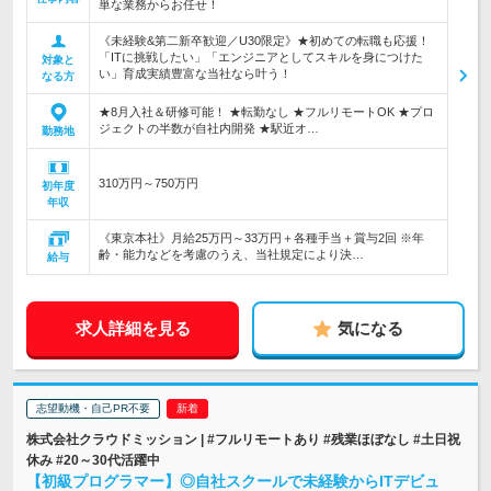
単な業務からお任せ！
《未経験&第二新卒歓迎／U30限定》★初めての転職も応援！
「ITに挑戦したい」「エンジニアとしてスキルを身につけた
対象と
い」育成実績豊富な当社なら叶う！
なる方
★8月入社＆研修可能！ ★転勤なし ★フルリモートOK ★プロ
ジェクトの半数が自社内開発 ★駅近オ…
勤務地
310万円～750万円
初年度
年収
《東京本社》月給25万円～33万円＋各種手当＋賞与2回 ※年
齢・能力などを考慮のうえ、当社規定により決…
給与
求人詳細を見る
気になる
志望動機・自己PR不要
株式会社クラウドミッション | #フルリモートあり #残業ほぼなし #土日祝
休み #20～30代活躍中
【初級プログラマー】◎自社スクールで未経験からITデビュ