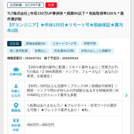
志望動機・自己PR不要
TLT株式会社 | 年収150万UP事例有＊残業9h以下＊有給取得率100％＊案
件選択制
【ITエンジニア】★年休125日★リモート可★前給保証★賞与
年2回
正社員
業種未経験OK
リモートワーク可
学歴不問
第二新卒歓迎
転勤なし
完全週休2日制
女性のおしごと掲載中
情報更新日：2026/07/21 終了予定日：2026/09/24
【100％希望の案件に配属｜リモート案件もあり｜営業力がTL
Tの強み！】Web系開発・インフラ、フェーズなど「あなたの
仕事内容
希望」を最優先！
【40代～50代以上も活躍中｜ブランクOK｜前職給与保障】◇
開発・インフラ問わず何らかのIT経験がある方を積極採用◇AI
対象と
やAWSなどのトレンド案件も多数
なる方
＼転勤はありません◎／ ★フルリモート・在宅ワークの選択
も可能！ ★フレックス案件もあり！ ★転…
勤務地
400万円～850万円
初年度
年収