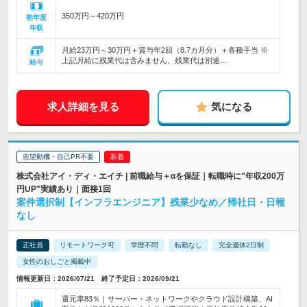
350万円～420万円
初年度
年収
月給23万円～30万円＋賞与年2回（8.7カ月分）＋各種手当 ※
上記月給に残業代は含みません、残業代は別途…
給与
求人詳細を見る
気になる
志望動機・自己PR不要
株式会社アイ・ディ・エイチ | 前職給与＋αを保証｜転職時に"年収200万
円UP"実績あり｜面接1回
案件選択制【インフラエンジニア】残業少なめ／帰社日・日報
なし
正社員
リモートワーク可
学歴不問
転勤なし
完全週休2日制
女性のおしごと掲載中
情報更新日：2026/07/21 終了予定日：2026/09/21
還元率83％｜サーバー・ネットワークやクラウド設計構築、AI