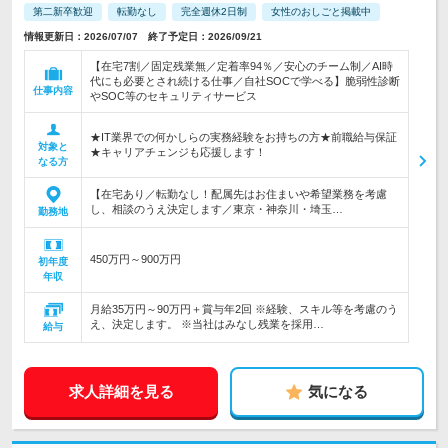
第二新卒歓迎
転勤なし
完全週休2日制
女性のおしごと掲載中
情報更新日：2026/07/07 終了予定日：2026/09/21
【在宅7割／固定残業無／定着率94％／安心のチーム制／AI時
代にも必要とされ続ける仕事／自社SOCで学べる】脆弱性診断
仕事内容
やSOC等のセキュリティサービス
★IT業界での何かしらの実務経験をお持ちの方★前職給与保証
対象と
★キャリアチェンジも応援します！
なる方
【在宅あり／転勤なし！配属先はお住まいや希望業務を考慮
し、相談のうえ決定します／東京・神奈川・埼玉…
勤務地
450万円～900万円
初年度
年収
月給35万円～90万円＋賞与年2回 ※経験、スキル等を考慮のう
え、決定します。 ※当社はみなし残業を採用…
給与
求人詳細を見る
気になる