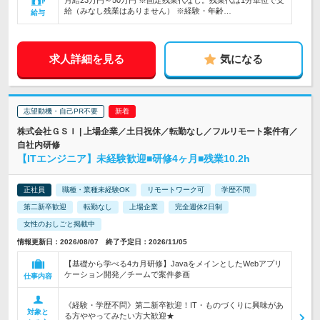
月給23万円～50万円 ※固定残業代なし。残業代は1分単位で支
給（みなし残業はありません） ※経験・年齢…
給与
求人詳細を見る
気になる
志望動機・自己PR不要
株式会社ＧＳＩ | 上場企業／土日祝休／転勤なし／フルリモート案件有／
自社内研修
【ITエンジニア】未経験歓迎■研修4ヶ月■残業10.2h
正社員
職種・業種未経験OK
リモートワーク可
学歴不問
第二新卒歓迎
転勤なし
上場企業
完全週休2日制
女性のおしごと掲載中
情報更新日：2026/08/07 終了予定日：2026/11/05
【基礎から学べる4カ月研修】JavaをメインとしたWebアプリ
ケーション開発／チームで案件参画
仕事内容
《経験・学歴不問》第二新卒歓迎！IT・ものづくりに興味があ
対象と
る方ややってみたい方大歓迎★