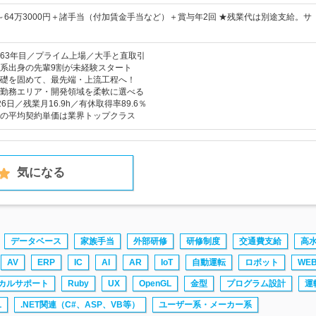
円～64万3000円＋諸手当（付加賃金手当など）＋賞与年2回 ★残業代は別途支給。サ
63年目／プライム上場／大手と直取引
系出身の先輩9割が未経験スタート
礎を固めて、最先端・上流工程へ！
勤務エリア・開発領域を柔軟に選べる
6日／残業月16.9h／有休取得率89.6％
の平均契約単価は業界トップクラス
気になる
データベース
家族手当
外部研修
研修制度
交通費支給
高
AV
ERP
IC
AI
AR
IoT
自動運転
ロボット
WE
カルサポート
Ruby
UX
OpenGL
金型
プログラム設計
運
L
.NET関連（C#、ASP、VB等）
ユーザー系・メーカー系