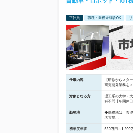
自動車・ロボット・IoT
正社員
職種・業種未経験OK
リ
仕事内容
【研修からスター
研究開発業務をメ
対象となる方
理工系の大学・大
科不問【年間休日
勤務地
◆勤務地は、希望
名古屋…
初年度年収
530万円～1,200