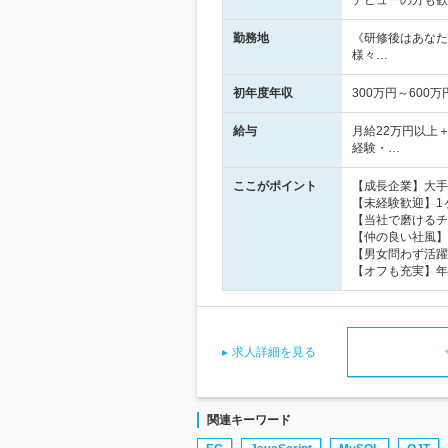
デビューの方も歓
勤務地
《研修後はあなた
様々…
初年度年収
300万円～600万
給与
月給22万円以上
経験・…
ここがポイント
【成長企業】大手
【未経験歓迎】1
【当社で磨けるチ
【仲の良い社風】
【男女問わず活躍
【オフも充実】年休
求人詳細を見る
関連キーワード