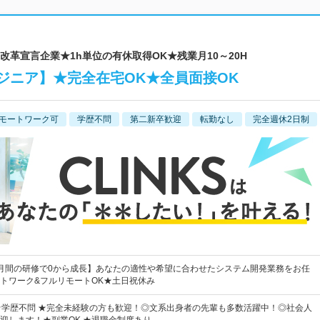
働き方改革宣言企業★1h単位の有休取得OK★残業月10～20H
ジニア】★完全在宅OK★全員面接OK
モートワーク可
学歴不問
第二新卒歓迎
転勤なし
完全週休2日制
月間の研修で0から成長】あなたの適性や希望に合わせたシステム開発業務をお任
トワーク&フルリモートOK★土日祝休み
★学歴不問 ★完全未経験の方も歓迎！◎文系出身者の先輩も多数活躍中！◎社会人