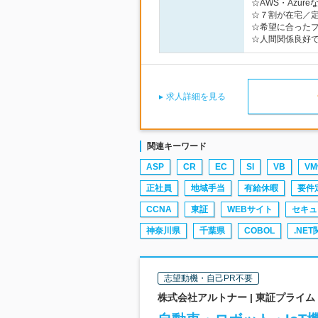
☆AWS・Azu
☆７割が在宅／定
☆希望に合った
☆人間関係良好
求人詳細を見る
関連キーワード
ASP
CR
EC
SI
VB
VM
正社員
地域手当
有給休暇
要件
CCNA
東証
WEBサイト
セキュ
神奈川県
千葉県
COBOL
.NE
志望動機・自己PR不要
株式会社アルトナー | 東証プライ