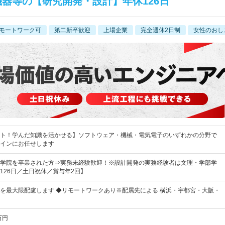
機器等の【研究開発・設計】年休126日
モートワーク可
第二新卒歓迎
上場企業
完全週休2日制
女性のおし
ト！学んだ知識を活かせる】ソフトウェア・機械・電気電子のいずれかの分野で
インにお任せします
学院を卒業された方⇒実務未経験歓迎！※設計開発の実務経験者は文理・学部学
126日／土日祝休／賞与年2回】
を最大限配慮します ◆リモートワークあり※配属先による 横浜・宇都宮・大阪・
万円