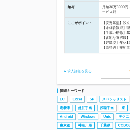
給与
月給30万3000
ービス残…
ここがポイント
【安定基盤】設立
【未経験歓迎】理
【手厚い研修】基
【多彩な選択肢】
【好環境】年休12
【高待遇】技術者
求人詳細を見る
関連キーワード
EC
Excel
SP
スペシャリスト
定着率
赴任手当
役職手当
寮
Android
Windows
Unix
テクニ
東京都
神奈川県
千葉県
COBO