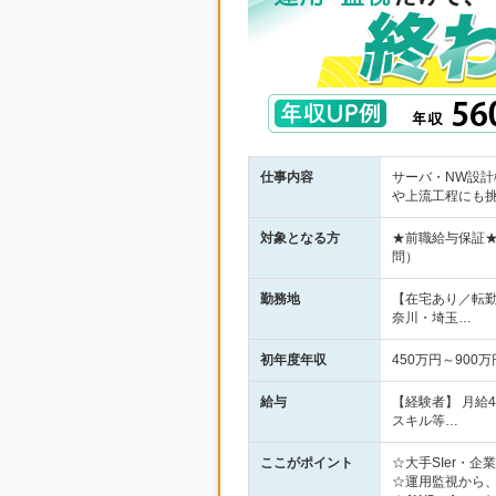
仕事内容
サーバ・NW設計
や上流工程にも
対象となる方
★前職給与保証
問）
勤務地
【在宅あり／転
奈川・埼玉…
初年度年収
450万円～900万
給与
【経験者】 月給
スキル等…
ここがポイント
☆大手SIer・
☆運用監視から、