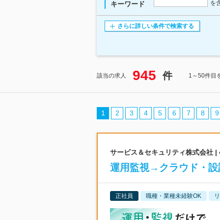
を
キーワード
さらに詳しい条件で検索する
945
件
該当の求人
1～50件目
1
2
3
4
5
6
7
8
9
サービス＆セキュリティ株式会社 |
運用監視→クラウド・設
正社員
職種・業種未経験OK
リ