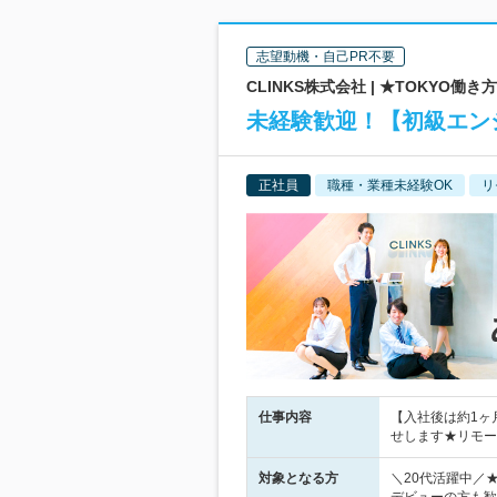
志望動機・自己PR不要
CLINKS株式会社 | ★TOKYO
未経験歓迎！【初級エン
正社員
職種・業種未経験OK
リ
仕事内容
【入社後は約1ヶ
せします★リモー
対象となる方
＼20代活躍中／