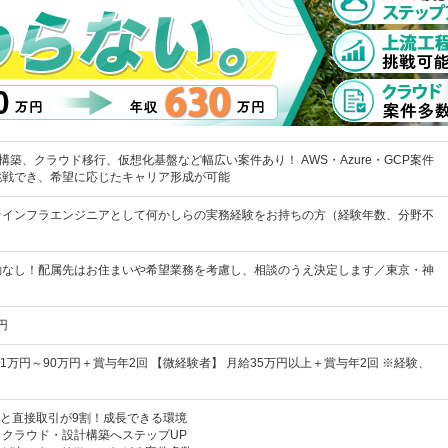
構築、クラウド移行、仮想化基盤など幅広い案件あり！ AWS・Azure・GCP案件
挑戦でき、希望に応じたキャリア形成が可能
★インフラエンジニアとして何かしらの実務経験をお持ちの方（経験年数、分野不
勤なし！配属先はお住まいや希望業務を考慮し、相談のうえ決定します／東京・神
円
41万円～90万円＋賞与年2回 【微経験者】 月給35万円以上＋賞与年2回 ※経験、
企業と直接取引が9割！成長できる環境
クラウド・設計構築へステップUP