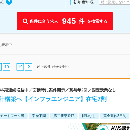
含む
特に指定しない
初年度年収
945
件
条件に合う求人
を検索する
を表示中
10
19
…
1
件～
50
件（全
945
件中）
 46期連続増益中／面接時に案件開示／賞与年2回／固定残業なし
計構築へ【インフラエンジニア】在宅7割
モートワーク可
学歴不問
第二新卒歓迎
転勤なし
完全週休2日制