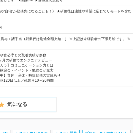
迎します！★副業OK ★退職金制度あり
の"自宅"が勤務先になることも！》 ★研修後は適性や希望に応じてリモートを含む
円
＋賞与＋諸手当（残業代は別途全額支給！） ※上記は未経験者の下限月給です。 ※
や官公庁との取引実績が多数
ヶ月の研修でエンジニアデビュー
カラ】コミュニケーション力とは
歓迎会・イベント・勉強会が充実
中】育休・産休・時短勤務の実績あり
120日以上／残業月10～20時間
気になる