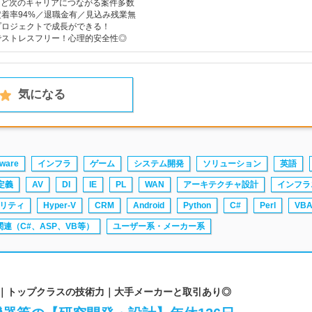
reなど次のキャリアにつながる案件多数
着率94%／退職金有／見込み残業無
プロジェクトで成長ができる！
でストレスフリー！心理的安全性◎
気になる
ware
インフラ
ゲーム
システム開発
ソリューション
英語
定義
AV
DI
IE
PL
WAN
アーキテクチャ設計
インフラ
リティ
Hyper-V
CRM
Android
Python
C#
Perl
VB
T関連（C#、ASP、VB等）
ユーザー系・メーカー系
ム｜トップクラスの技術力｜大手メーカーと取引あり◎