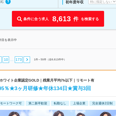
含む
特に指定しない
初年度年収
8,613
件
条件に合う求人
を検索する
0件目を表示中
10
173
…
1
件～
50
件（全
8,613
件中）
｜ホワイト企業認定GOLD｜残業月平均7h以下｜リモート有
95％★3ヶ月研修★年休134日★賞与3回
モートワーク可
第二新卒歓迎
転勤なし
上場企業
完全週休2日制