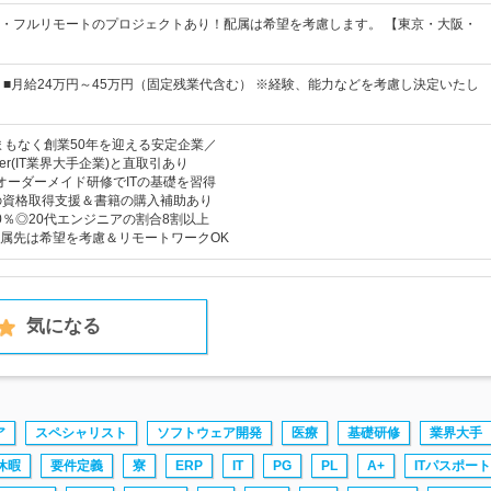
・フルリモートのプロジェクトあり！配属は希望を考慮します。 【東京・大阪・
 ■月給24万円～45万円（固定残業代含む） ※経験、能力などを考慮し決定いたし
！まもなく創業50年を迎える安定企業／
er(IT業界大手企業)と直取引あり
オーダーメイド研修でITの基礎を習得
の資格取得支援＆書籍の購入補助あり
0％◎20代エンジニアの割合8割以上
属先は希望を考慮＆リモートワークOK
気になる
ア
スペシャリスト
ソフトウェア開発
医療
基礎研修
業界大手
休暇
要件定義
寮
ERP
IT
PG
PL
A+
ITパスポート