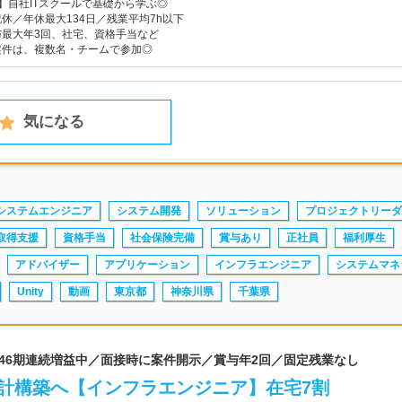
】自社ITスクールで基礎から学ぶ◎
休／年休最大134日／残業平均7h以下
与最大年3回、社宅、資格手当など
案件は、複数名・チームで参加◎
気になる
システムエンジニア
システム開発
ソリューション
プロジェクトリーダ
取得支援
資格手当
社会保険完備
賞与あり
正社員
福利厚生
アドバイザー
アプリケーション
インフラエンジニア
システムマネ
Unity
動画
東京都
神奈川県
千葉県
 46期連続増益中／面接時に案件開示／賞与年2回／固定残業なし
計構築へ【インフラエンジニア】在宅7割