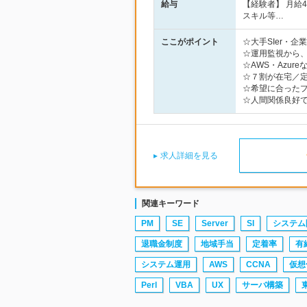
給与
【経験者】 月給
スキル等…
ここがポイント
☆大手SIer・
☆運用監視から、
☆AWS・Azu
☆７割が在宅／定
☆希望に合った
☆人間関係良好
求人詳細を見る
関連キーワード
PM
SE
Server
SI
システム
退職金制度
地域手当
定着率
有
システム運用
AWS
CCNA
仮想
Perl
VBA
UX
サーバ構築