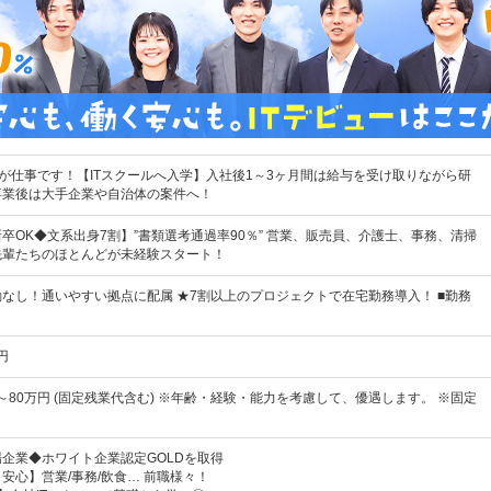
"が仕事です！【ITスクールへ入学】入社後1～3ヶ月間は給与を受け取りながら研
卒業後は大手企業や自治体の案件へ！
卒OK◆文系出身7割】”書類選考通過率90％” 営業、販売員、介護士、事務、清掃
先輩たちのほとんどが未経験スタート！
なし！通いやすい拠点に配属 ★7割以上のプロジェクトで在宅勤務導入！ ■勤務
円
円～80万円 (固定残業代含む) ※年齢・経験・能力を考慮して、優遇します。 ※固定
企業◆ホワイト企業認定GOLDを取得
安心】営業/事務/飲食… 前職様々！