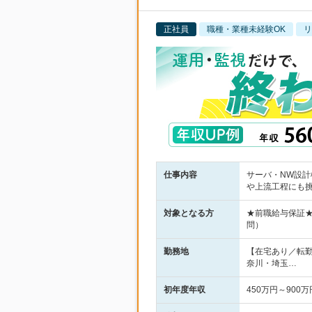
正社員
職種・業種未経験OK
リ
仕事内容
サーバ・NW設計
や上流工程にも
対象となる方
★前職給与保証
問）
勤務地
【在宅あり／転
奈川・埼玉…
初年度年収
450万円～900万