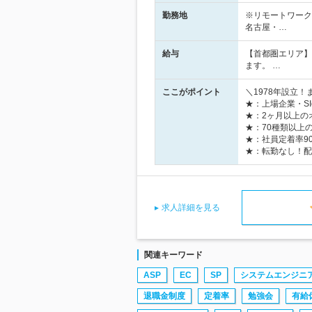
勤務地
※リモートワーク
名古屋・…
給与
【首都圏エリア】
ます。 …
ここがポイント
＼1978年設立
★：上場企業・SI
★：2ヶ月以上の
★：70種類以上
★：社員定着率9
★：転勤なし！配
求人詳細を見る
関連キーワード
ASP
EC
SP
システムエンジニ
退職金制度
定着率
勉強会
有給