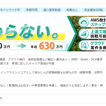
モートワーク可
学歴不問
第二新卒歓迎
転勤なし
完全週休2日制
構築、クラウド移行、仮想化基盤など幅広い案件あり！ AWS・Azure・GCP案件
挑戦でき、希望に応じたキャリア形成が可能
★インフラエンジニアとして何かしらの実務経験をお持ちの方（経験年数、分野不
勤なし！配属先はお住まいや希望業務を考慮し、相談のうえ決定します／東京・神
円