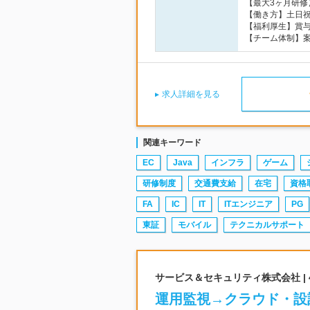
【最大3ヶ月研修
【働き方】土日祝
【福利厚生】賞
【チーム体制】
求人詳細を見る
関連キーワード
EC
Java
インフラ
ゲーム
研修制度
交通費支給
在宅
資格
FA
IC
IT
ITエンジニア
PG
東証
モバイル
テクニカルサポート
サービス＆セキュリティ株式会社 |
運用監視→クラウド・設