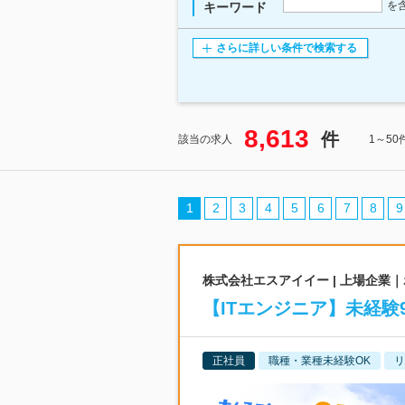
を
キーワード
さらに詳しい条件で検索する
8,613
件
該当の求人
1～5
1
2
3
4
5
6
7
8
9
株式会社エスアイイー | 上場企業
【ITエンジニア】未経験
正社員
職種・業種未経験OK
リ