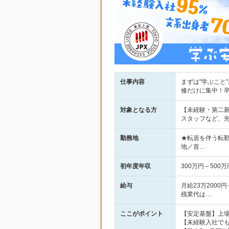
仕事内容
まずは"学ぶこと
修だけに集中！
対象となる方
【未経験・第二新
スタッフなど、
勤務地
★転居を伴う転勤
地／首…
初年度年収
300万円～500万
給与
月給23万2000
残業代は…
ここがポイント
【安定基盤】上場
【未経験入社でも