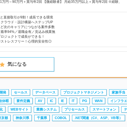
41万円～90万円＋賞与年2回 【微経験者】 月給35万円以上＋賞与年2回 ※経験、
企業と直接取引が9割！成長できる環境
クラウド・設計構築へステップUP
reなど次のキャリアにつながる案件多数
着率94%／退職金有／見込み残業無
プロジェクトで成長ができる！
でストレスフリー！心理的安全性◎
気になる
開発
セールス
データベース
プロジェクトマネジメント
家族手当
給休暇
要件定義
AV
IC
IE
IT
PG
WAN
インフラ
化
WEBサイト
業務システム
プリセールス
スマートフォン
東京都
神奈川県
千葉県
COBOL
.NET関連（C#、ASP、VB等）