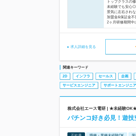
トップクラスの修
未経験でも安心◎
景気に左右されな
加盟金&保証金不
2ヶ月研修期間中
求人詳細を見る
関連キーワード
2D
インフラ
セールス
企画
サービスエンジニア
サポートエンジニ
株式会社エース電研 | ★未経験O
パチンコ好き必見！遊技
正社員
職種・業種未経験OK
学