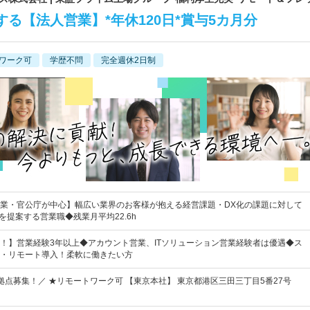
する【法人営業】*年休120日*賞与5カ月分
ワーク可
学歴不問
完全週休2日制
業・官公庁が中心】幅広い業界のお客様が抱える経営課題・DX化の課題に対して
を提案する営業職◆残業月平均22.6h
！】営業経験3年以上◆アカウント営業、ITソリューション営業経験者は優遇◆ス
・リモート導入！柔軟に働きたい方
拠点募集！／ ★リモートワーク可 【東京本社】 東京都港区三田三丁目5番27号