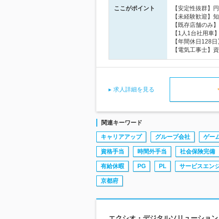
ここがポイント
【安定性抜群】円
【未経験歓迎】知
【既存店舗のみ】
【1人1台社用車
【年間休日128
【電気工事士】資
求人詳細を見る
関連キーワード
キャリアアップ
グループ会社
ゲー
資格手当
時間外手当
社会保険完備
有給休暇
PG
PL
サービスエン
京都府
エクシオ・デジタルソリューションズ