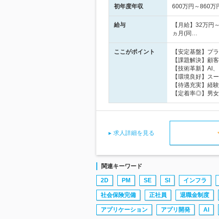
初年度年収
600万円～860万
給与
【月給】32万円
ヵ月(同…
ここがポイント
【安定基盤】プラ
【課題解決】顧客
【技術革新】AI、
【環境良好】スー
【待遇充実】経験
【定着率◎】男女
求人詳細を見る
関連キーワード
2D
PM
SE
SI
インフラ
社会保険完備
正社員
退職金制度
アプリケーション
アプリ開発
AI