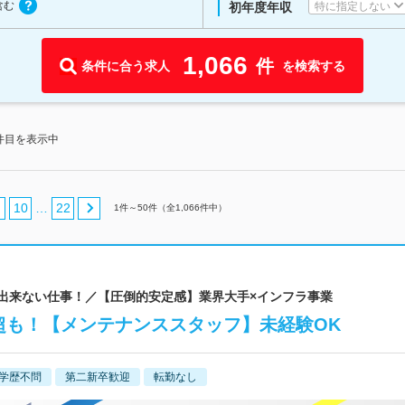
含む
特に指定しない
初年度年収
1,066
件
条件に合う求人
を検索する
0件目を表示中
10
22
…
1
件～
50
件（全
1,066
件中）
には出来ない仕事！／【圧倒的安定感】業界大手×インフラ事業
円超も！【メンテナンススタッフ】未経験OK
学歴不問
第二新卒歓迎
転勤なし