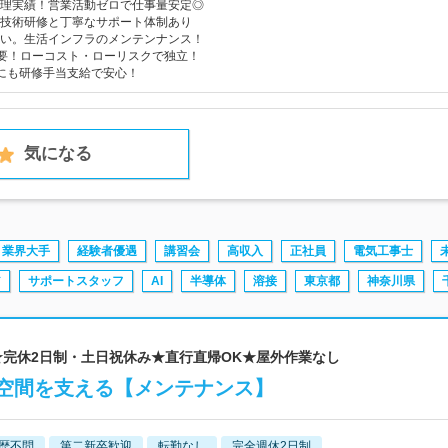
理実績！営業活動ゼロで仕事量安定◎
技術研修と丁寧なサポート体制あり
い。生活インフラのメンテンナンス！
要！ローコスト・ローリスクで独立！
にも研修手当支給で安心！
気になる
業界大手
経験者優遇
講習会
高収入
正社員
電気工事士
ア
サポートスタッフ
AI
半導体
溶接
東京都
神奈川県
K★完休2日制・土日祝休み★直行直帰OK★屋外作業なし
空間を支える【メンテナンス】
歴不問
第二新卒歓迎
転勤なし
完全週休2日制