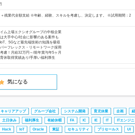
円
～＋残業代全額支給 ※年齢、経験、スキルを考慮し、決定します。 ※試用期間：2
イム上場エクシオグループの中核企業
は大手中心/社会に影響のある案件も
IoT、5Gなど最先端技術の知識を吸収
パーフレックス・リモートワーク採用
考慮！月給32万円～/前年賞与年5ヶ月
育休取得実績あり/手厚い福利厚生
気になる
キャリアアップ
グループ会社
システム開発
育児休業
企画
土日休み
福利厚生
有給休暇
FA
IC
IE
IT
ITエンジニ
Hack
IoT
Oracle
東証
セキュリティ
プリセールス
UI