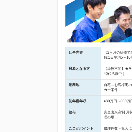
仕事内容
【2ヶ月の研修で
数:1日平均5～1
対象となる方
【経験不問】★学
40代活躍中｜
勤務地
自宅⇔お客様宅の
カー案件…
初年度年収
480万円～800万
給与
完全出来高制 月収
理の場…
ここがポイント
修理件数＝収入に