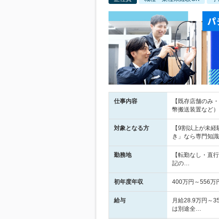
仕事内容
【既存店舗のみ・
幣搬送装置など）
対象となる方
【9割以上が未経
き」なら専門知識
勤務地
【転勤なし・直行
記の…
初年度年収
400万円～556万
給与
月給28.9万円～
は別途全…