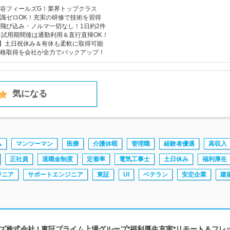
谷フィールズG！業界トップクラス
識ゼロOK！充実の研修で技術を習得
飛び込み・ノルマ一切なし！1日約2件
】試用期間後は通勤利用＆直行直帰OK！
日】土日祝休み＆有休も柔軟に取得可能
格取得を会社が全力でバックアップ！
気になる
ム
マンツーマン
医療
介護休暇
管理職
経験者優遇
高収入
正社員
退職金制度
定着率
電気工事士
土日休み
福利厚生
ジニア
サポートエンジニア
東証
UI
ベテラン
安定企業
建
株式会社 | 東証プライム上場グループ*福利厚生充実*リモート＆フレ