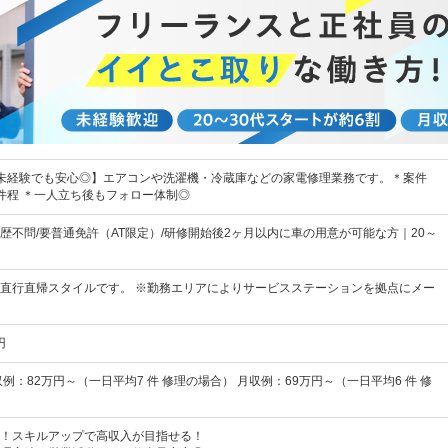
未経験でも安心◎】エアコンや洗濯機・冷蔵庫などの家電修理業務です。＊案件
0件程 ＊一人立ち後もフォロー体制◎
歴不問/要普通免許（AT限定）/研修開始後2ヶ月以内に車の用意が可能な方｜20～
直行直帰スタイルです。 ※勤務エリアによりサービスステーションを拠点にメー
円
例：82万円～（一日平均7 件 修理の場合） 月収例：69万円～（一日平均6 件 修
！スキルアップで高収入が目指せる！