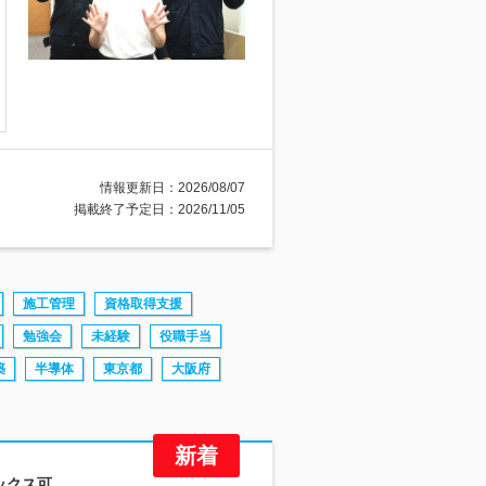
情報更新日：2026/08/07
掲載終了予定日：2026/11/05
施工管理
資格取得支援
勉強会
未経験
役職手当
築
半導体
東京都
大阪府
ックス可