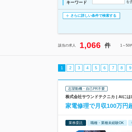
を
キーワード
さらに詳しい条件で検索する
1,066
件
該当の求人
1～5
1
2
3
4
5
6
7
8
9
志望動機・自己PR不要
株式会社サウンドテクニカ | AI
家電修理で月収100万
業務委託
職種・業種未経験OK