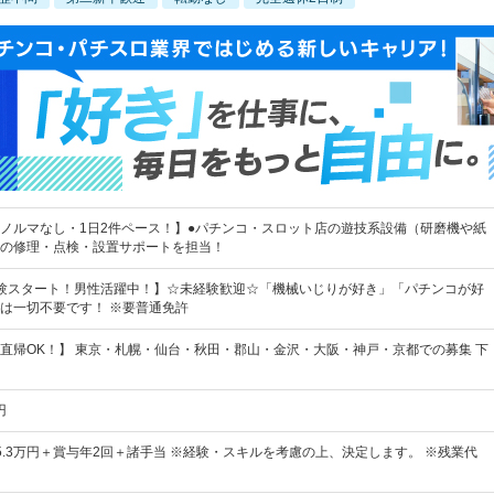
ノルマなし・1日2件ペース！】●パチンコ・スロット店の遊技系設備（研磨機や紙
の修理・点検・設置サポートを担当！
験スタート！男性活躍中！】☆未経験歓迎☆「機械いじりが好き」「パチンコが好
は一切不要です！ ※要普通免許
直帰OK！】 東京・札幌・仙台・秋田・郡山・金沢・大阪・神戸・京都での募集 下
円
35.3万円＋賞与年2回＋諸手当 ※経験・スキルを考慮の上、決定します。 ※残業代