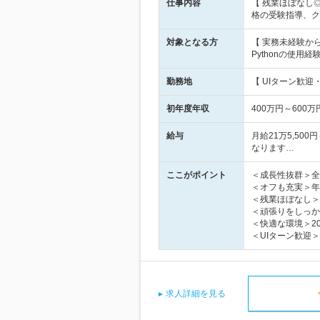
仕事内容
【 残業ほぼなし
格の受験指導、ク
対象となる方
【 実務未経験から
Pythonの使用
勤務地
【 UIターン歓迎
初年度年収
400万円～600万
給与
月給21万5,50
なります…
ここがポイント
＜成長性抜群＞全
＜オフも充実＞年
＜残業ほぼなし＞
＜頑張りをしっか
＜快適な環境＞2
＜UIターン歓迎
求人詳細を見る