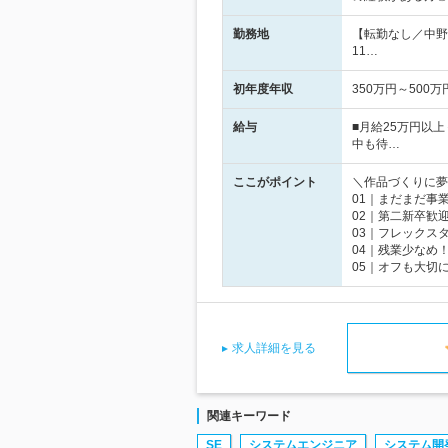
勤務地
【転勤なし／中野
11…
初年度年収
350万円～500万
給与
■月給25万円以
中も待…
ここがポイント
＼作品づくりに夢
01｜まだまだ事
02｜第二新卒歓
03｜フレックス
04｜残業少なめ
05｜オフも大切
求人詳細を見る
関連キーワード
SE
システムエンジニア
システム開