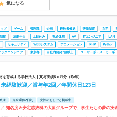
気になる
アップ
ゲーム
管理職
企画
経験者優遇
研修制度
在宅
制度
通勤手当
土日休み
有給休暇
AV
ITエンジニア
LAN
ト
セキュリティ
WEBシステム
アニメーション
PHP
Python
タックエンジニア
東京都
自社内開発7割以上
ユーザー系・メーカー系
人材を育成する学校法人｜賞与実績5ヵ月分（昨年）
 】未経験歓迎／賞与年2回／年間休日123日
歓迎
完全週休2日制
女性のおしごと掲載中
！／ 知名度＆安定感抜群の大原グループで、学生たちの夢の実