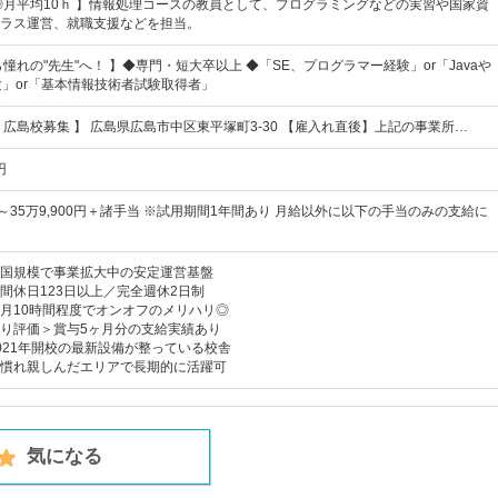
◎月平均10ｈ 】情報処理コースの教員として、プログラミングなどの実習や国家資
ラス運営、就職支援などを担当。
憧れの"先生"へ！ 】◆専門・短大卒以上 ◆「SE、プログラマー経験」or「Javaや
経験」or「基本情報技術者試験取得者」
・広島校募集 】 広島県広島市中区東平塚町3-30 【雇入れ直後】上記の事業所…
円
0円～35万9,900円＋諸手当 ※試用期間1年間あり 月給以外に以下の手当のみの支給に
国規模で事業拡大中の安定運営基盤
間休日123日以上／完全週休2日制
月10時間程度でオンオフのメリハリ◎
り評価＞賞与5ヶ月分の支給実績あり
021年開校の最新設備が整っている校舎
＞慣れ親しんだエリアで長期的に活躍可
気になる