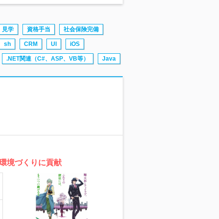
見学
資格手当
社会保険完備
sh
CRM
UI
iOS
.NET関連（C#、ASP、VB等）
Java
い環境づくりに貢献