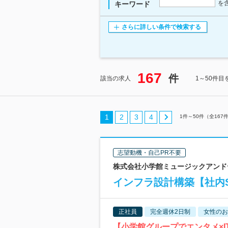
を
キーワード
さらに詳しい条件で検索する
167
件
該当の求人
1～50件目
1
2
3
4
1
件～
50
件（全
167
志望動機・自己PR不要
株式会社小学館ミュージックアンド
インフラ設計構築【社内S
正社員
完全週休2日制
女性のお
【小学館グループでエンタメ×