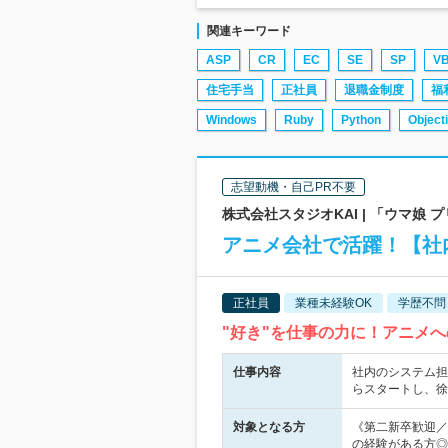
関連キーワード
ASP
CR
EC
SE
SP
V
住宅手当
正社員
退職金制度
福
Windows
Ruby
Python
Object
志望動機・自己PR不要
株式会社スタジオKAI | 「ウマ娘 
アニメ会社で活躍！【社内
正社員
業種未経験OK
学歴不問
"好き"を仕事の力に！アニメ
仕事内容
社内のシステム担
らスタートし、徐
対象となる方
《第二新卒歓迎／
の経験がある方◎