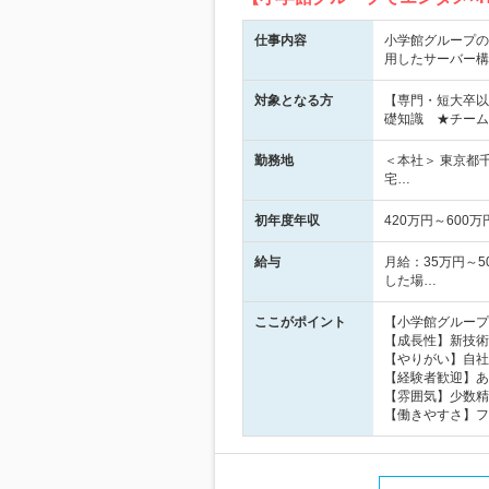
仕事内容
小学館グループの
用したサーバー構
対象となる方
【専門・短大卒以
礎知識 ★チーム
勤務地
＜本社＞ 東京都
宅…
初年度年収
420万円～600万
給与
月給：35万円～5
した場…
ここがポイント
【小学館グループ
【成長性】新技術
【やりがい】自社
【経験者歓迎】あ
【雰囲気】少数精
【働きやすさ】フ