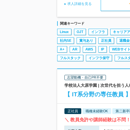
求人詳細を見る
関連キーワード
Linux
OJT
インフラ
キャリア
社内SE
賞与あり
正社員
退職金
A+
AR
AWS
IP
WEBサイ
フルスタック
インフラ保守
フルス
志望動機・自己PR不要
学校法人大原学園 | 次世代を担う
【 IT系分野の専任教員
正社員
職種未経験OK
第二新卒
＼ 教員免許や講師経験は不問