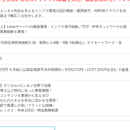
エンタメ作品を支えるインフラ環境の設計構築～運用保守、AWS等クラウドを活
築まで幅広くお任せします。
上】Linuxサーバーの構築運用・インフラ保守経験／TCP・IP等ネットワークの基
業務経験を重視！
千代田区神田神保町2-30 昭和ビル4階・5階 ※転勤なし ※リモートワーク・在
円
0万円 ※月給には固定残業手当42時間分／8万9,272円～12万7,531円を含む ※超過
】デジタル×エンタメ分野で活躍
導入など時代に合った事業展開！
コンテンツを裏側から支える◎
なたのスキルを存分に活かせる環境！
鋭で風通しの良いフラットな組織♪
レックス・年休125日・時短勤務制度