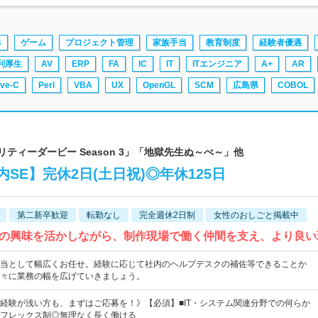
B
ゲーム
プロジェクト管理
家族手当
教育制度
経験者優遇
利厚生
AV
ERP
FA
IC
IT
ITエンジニア
A+
AR
ive-C
Perl
VBA
UX
OpenGL
SCM
広島県
COBOL
プリティーダービー Season 3」「地獄先生ぬ～べ～」他
SE】完休2日(土日祝)◎年休125日
第二新卒歓迎
転勤なし
完全週休2日制
女性のおしごと掲載中
への興味を活かしながら、制作現場で働く仲間を支え、より良
当として幅広くお任せ。経験に応じて社内のヘルプデスクの補佐等できることか
々に業務の幅を広げていきましょう。
経験が浅い方も、まずはご応募を！》【必須】■IT・システム関連分野での何らか
フレックス制◎無理なく長く働ける