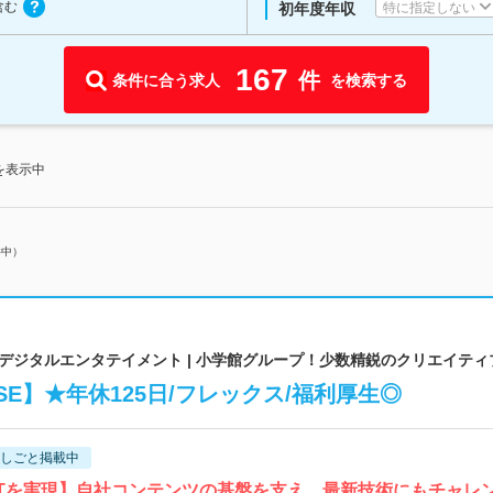
含む
特に指定しない
初年度年収
167
件
条件に合う求人
を検索する
を表示中
件中）
デジタルエンタテイメント | 小学館グループ！少数精鋭のクリエイティ
E】★年休125日/フレックス/福利厚生◎
しごと掲載中
ITを実現】自社コンテンツの基盤を支え、最新技術にもチャレ