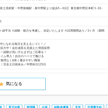
富士見町駅・中野新橋駅・新中野駅より徒歩5～6分】 東京都中野区本町５-33-
円
上＋諸手当 ※経験・能力を考慮し、決定いたします ※試用期間あり／3ヶ月 （期間
中になれる毎日を支えるシゴト！／
業拡大中！会社成長を見据えた増員採用
迎！経験が浅い方もまずはご応募を！
タイム導入！自分のペースで働ける
！無理なく&長く働きやすい職場
に！完全土日祝休み／年間休日125日
気になる
発
育児休業
管理職
企画
経験者優遇
見学
交通費支給