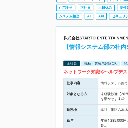
住宅手当
正社員
土日休み
要件
システム担当
AI
API
セキュリ
株式会社STARTO ENTERTAINME
【情報システム部の社内
正社員
職種・業種未経験OK
第
ネットワーク知識やヘルプデス
仕事内容
情報システム部で
対象となる方
未経験歓迎【20
を活かせます◎
勤務地
本社（港区六本木
給与
年俸4,285,0
参…