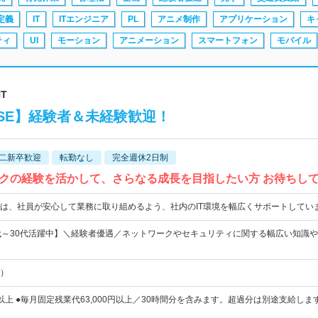
定義
IT
ITエンジニア
PL
アニメ制作
アプリケーション
キ
ティ
UI
モーション
アニメーション
スマートフォン
モバイル
NT
SE】経験者＆未経験歓迎！
二新卒歓迎
転勤なし
完全週休2日制
クの経験を活かして、さらなる成長を目指したい方 お待ちし
は、社員が安心して業務に取り組めるよう、社内のIT環境を幅広くサポートしてい
代～30代活躍中】＼経験者優遇／ネットワークやセキュリティに関する幅広い知識
）
00円以上 ●毎月固定残業代63,000円以上／30時間分を含みます。超過分は別途支給しま