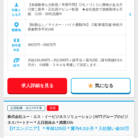
【未経験者も大歓迎／学歴不問】◎モノづくりに興味がある方
◎第二新卒・正社員デビュー歓迎 ★会社負担で資格取得も可
対象と
能 ◎20・30代活躍中
なる方
【転勤なし／マイカー・バイク通勤OK】 ◎駐車場完備 神奈川
県秦野市平沢248
勤務地
360万円～500万円
初年度
年収
月給216,000円～252,000円＋諸手当＋賞与2回（賞与実績8.0カ
月分） ※経験・スキルを考慮して決定します…
給与
求人詳細を見る
気になる
志望動機・自己PR不要
株式会社ユー・エス・イービジネスソリューション | NTTグループのビジ
ネスパートナー＊土日祝休み＊残業15h
【ITエンジニア】＊年休125日＊賞与4.2か月＊入社祝い金10万