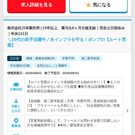
求人詳細を見る
気になる
株式会社川本製作所 | 15年以上、賞与を6ヶ月分超支給｜完全土日祝休み
｜年休121日
＼20代の若手活躍中／水インフラを守る！ポンプの【ルート営
業】
正社員
職種・業種未経験OK
学歴不問
第二新卒歓迎
完全週休2日制
女性のおしごと掲載中
情報更新日：2026/08/04 終了予定日：2026/08/31
【ルート営業がメインで未経験の方も始めやすい！】◆人々の
暮らしに欠かせないポンプを提案 ◆取引先は設備機器商社・
仕事内容
給排水衛生設備会社など
【未経験・第二新卒歓迎｜文理・学歴不問｜育成前提の採用
◎】「プライベートも大切にしたい」「社会貢献性の高い営業
対象と
に挑戦したい」という方もぜひ！
なる方
【営業系総合職として、フィールドを問わず全国で活躍したい
方を積極採用中◎】 ■本社／愛知県名古屋市…
勤務地