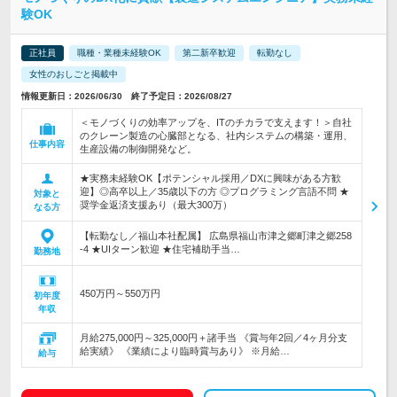
験OK
正社員
職種・業種未経験OK
第二新卒歓迎
転勤なし
女性のおしごと掲載中
情報更新日：2026/06/30 終了予定日：2026/08/27
＜モノづくりの効率アップを、ITのチカラで支えます！＞自社
のクレーン製造の心臓部となる、社内システムの構築・運用、
仕事内容
生産設備の制御開発など。
★実務未経験OK【ポテンシャル採用／DXに興味がある方歓
迎】◎高卒以上／35歳以下の方 ◎プログラミング言語不問 ★
対象と
奨学金返済支援あり（最大300万）
なる方
【転勤なし／福山本社配属】 広島県福山市津之郷町津之郷258
-4 ★UIターン歓迎 ★住宅補助手当…
勤務地
450万円～550万円
初年度
年収
月給275,000円～325,000円＋諸手当 《賞与年2回／4ヶ月分支
給実績》 《業績により臨時賞与あり》 ※月給…
給与