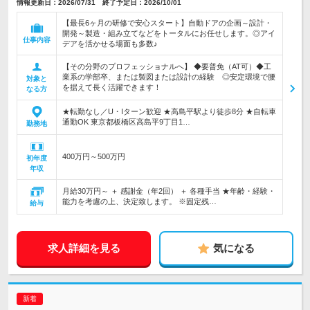
情報更新日：2026/07/31 終了予定日：2026/10/01
【最長6ヶ月の研修で安心スタート】自動ドアの企画～設計・
開発～製造・組み立てなどをトータルにお任せします。◎アイ
仕事内容
デアを活かせる場面も多数♪
【その分野のプロフェッショナルへ】 ◆要普免（AT可）◆工
業系の学部卒、または製図または設計の経験 ◎安定環境で腰
対象と
を据えて長く活躍できます！
なる方
★転勤なし／U・Iターン歓迎 ★高島平駅より徒歩8分 ★自転車
通勤OK 東京都板橋区高島平9丁目1…
勤務地
400万円～500万円
初年度
年収
月給30万円～ ＋ 感謝金（年2回） ＋ 各種手当 ★年齢・経験・
能力を考慮の上、決定致します。 ※固定残…
給与
求人詳細を見る
気になる