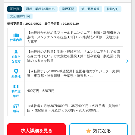
正社員
職種・業種未経験OK
学歴不問
第二新卒歓迎
転勤なし
完全週休2日制
情報更新日：2026/05/22 終了予定日：2026/08/20
【未経験から始めるフィールドエンジニア】制御・計測機器の
点検・メンテナンスを担当★1日1～2件訪問／研修・現地指導
仕事内容
も充実
【未経験の方歓迎】学歴・経験不問。「エンジニアとして知識
を身に付けたい」方の意欲を重視★第二新卒歓迎、製造業に興
対象と
味のある方を歓迎
なる方
【★転勤ナシ／100％希望配属】全国各地のプロジェクト先 関
東：東京都・神奈川県・千葉県・埼玉県・…
勤務地
400万円～520万円
初年度
年収
＜経験者＞月給30万9000円～35万4000円＋各種手当＋賞与年2
回 ＜未経験者＞月給24万6000円～28万2000円…
給与
求人詳細を見る
気になる