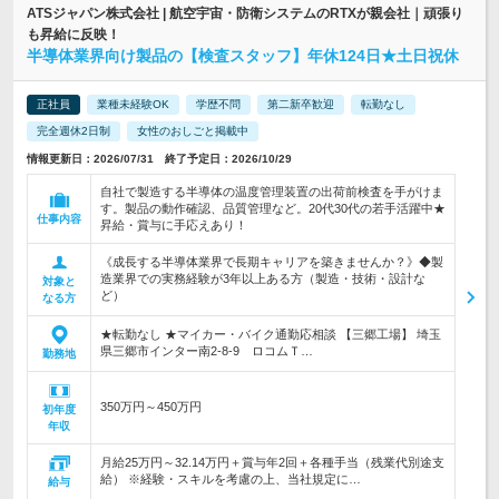
ATSジャパン株式会社 | 航空宇宙・防衛システムのRTXが親会社｜頑張り
も昇給に反映！
半導体業界向け製品の【検査スタッフ】年休124日★土日祝休
正社員
業種未経験OK
学歴不問
第二新卒歓迎
転勤なし
完全週休2日制
女性のおしごと掲載中
情報更新日：2026/07/31 終了予定日：2026/10/29
自社で製造する半導体の温度管理装置の出荷前検査を手がけま
す。製品の動作確認、品質管理など。20代30代の若手活躍中★
仕事内容
昇給・賞与に手応えあり！
《成長する半導体業界で長期キャリアを築きませんか？》◆製
造業界での実務経験が3年以上ある方（製造・技術・設計な
対象と
ど）
なる方
★転勤なし ★マイカー・バイク通勤応相談 【三郷工場】 埼玉
県三郷市インター南2-8-9 ロコムＴ…
勤務地
350万円～450万円
初年度
年収
月給25万円～32.14万円＋賞与年2回＋各種手当（残業代別途支
給） ※経験・スキルを考慮の上、当社規定に…
給与