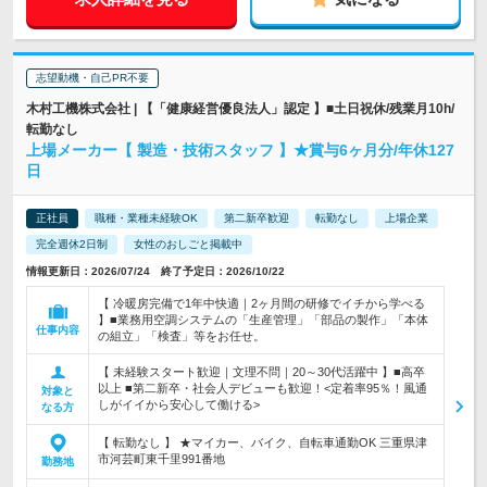
志望動機・自己PR不要
木村工機株式会社 | 【「健康経営優良法人」認定 】■土日祝休/残業月10h/
転勤なし
上場メーカー【 製造・技術スタッフ 】★賞与6ヶ月分/年休127
日
正社員
職種・業種未経験OK
第二新卒歓迎
転勤なし
上場企業
完全週休2日制
女性のおしごと掲載中
情報更新日：2026/07/24 終了予定日：2026/10/22
【 冷暖房完備で1年中快適｜2ヶ月間の研修でイチから学べる
】■業務用空調システムの「生産管理」「部品の製作」「本体
仕事内容
の組立」「検査」等をお任せ。
【 未経験スタート歓迎｜文理不問｜20～30代活躍中 】■高卒
以上 ■第二新卒・社会人デビューも歓迎！<定着率95％！風通
対象と
しがイイから安心して働ける>
なる方
【 転勤なし 】 ★マイカー、バイク、自転車通勤OK 三重県津
市河芸町東千里991番地
勤務地