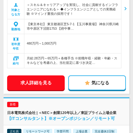
＜スキル＆キャリアアップを実現し、社会に貢献するインフラ
エンジニアになれる＞ ◆インフラエンジニアとしての実務経
対象と
験 ※マインド重視の採用です！
なる方
【東京本社】 東京都港区芝5-7-1 【玉川事業場】 神奈川県川崎
市中原区下沼部1753 【府中事…
勤務地
480万円～1,000万円
初年度
年収
月給:28万円～65万円＋各種手当 ※前職年収・経験・年齢・ス
キルなどを考慮の上、当社規定に基づき決定…
給与
求人詳細を見る
気になる
日本電気株式会社 | ＜NEC＞創業120年以上／東証プライム上場企業
【ITコンサルタント】※オープンポジション／リモート可
正社員
リモートワーク可
学歴不問
上場企業
完全週休2日制