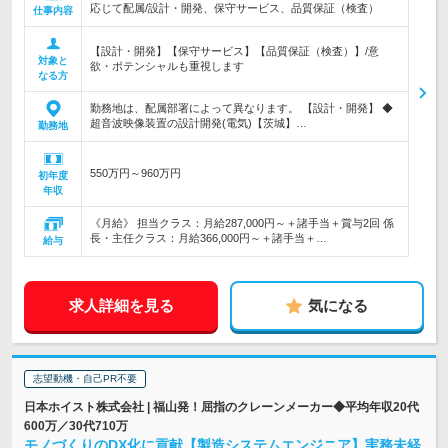
応じて配属/設計・開発、保守サービス、品質保証（検査）
仕事内容
【設計・開発】【保守サービス】【品質保証（検査）】/意
対象と
欲・ポテンシャルも重視します
なる方
勤務地は、配属部署によって異なります。 【設計・開発】 ◆
超音波映像装置の設計開発(電気)【茨城】…
勤務地
550万円～960万円
初年度
年収
《月給》 担当クラス：月給287,000円～＋諸手当＋賞与2回 係
長・主任クラス：月給366,000円～＋諸手当＋…
給与
求人詳細を見る
気になる
志望動機・自己PR不要
日本ホイスト株式会社 | 福山発！屈指のクレーンメーカー◆平均年収20代
600万／30代710万
モノづくりのDX化に貢献【製造システムエンジニア】実務未経