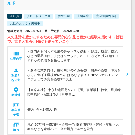
ルド
正社員
リモートワーク可
学歴不問
上場企業
完全週休2日制
女性のおしごと掲載中
情報更新日：2026/07/31 終了予定日：2026/10/29
人の生活を豊かにするために専門的な知見と豊かな経験を活かす→挑戦
で、世界と社会、NECを創っていこう！
＜国内外を問わず活躍のチャンスが多彩＞ 鉄道、航空、物流
などの業界向け、またはクラウド、AI、IoTなどの技術向けい
仕事内容
ずれかの領域をお任せします。
＜多彩な業界向け、技術向けのPJが多数！知識や経験、得意を
さらに伸ばす環境がNECにはあります！＞ ◆システムエンジ
対象と
ニアとしての実務経験3年以上
なる方
【東京本社】 東京都港区芝5-7-1 【玉川事業場】 神奈川県川崎
市中原区下沼部1753 【府中事…
勤務地
480万円～1,000万円
初年度
年収
月給:28万円～65万円＋各種手当 ※前職年収・経験・年齢・ス
キルなどを考慮の上、当社規定に基づき決定…
給与