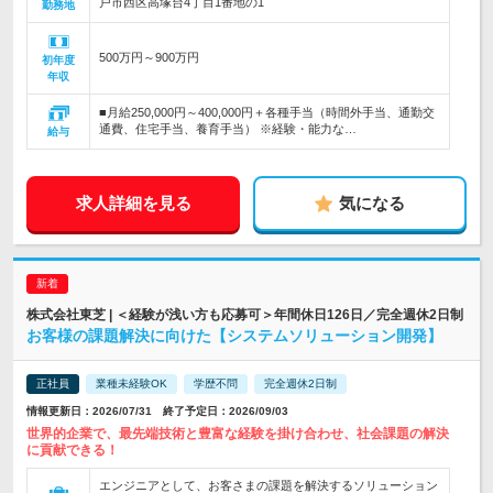
戸市西区高塚台4丁目1番地の1
勤務地
500万円～900万円
初年度
年収
■月給250,000円～400,000円＋各種手当（時間外手当、通勤交
通費、住宅手当、養育手当） ※経験・能力な…
給与
求人詳細を見る
気になる
株式会社東芝 | ＜経験が浅い方も応募可＞年間休日126日／完全週休2日制
お客様の課題解決に向けた【システムソリューション開発】
正社員
業種未経験OK
学歴不問
完全週休2日制
情報更新日：2026/07/31 終了予定日：2026/09/03
世界的企業で、最先端技術と豊富な経験を掛け合わせ、社会課題の解決
に貢献できる！
エンジニアとして、お客さまの課題を解決するソリューション