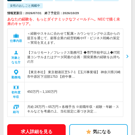
女性のおしごと掲載中
情報更新日：2026/07/31 終了予定日：2026/10/29
あなたの経験を、もっとダイナミックなフィールドへ。NECで描く未
来のキャリア。
＜経験やスキルに合わせて配属＞カウンセリングや上流からの
提言を通じて、顧客企業の経営戦略やIT・ビジネス戦略の策定
仕事内容
～実現を支えます。
【フルリモート／フレックス勤務可】◆専門学校卒以上◆IT関
連コンサルまたはデータ関連の企画・開発業務の経験をお持ち
対象と
の方
なる方
【東京本社】 東京都港区芝5-7-1 【玉川事業場】 神奈川県川崎
市中原区下沼部1753 【府中事…
勤務地
450万円～1,100万円
初年度
年収
月給:28万円～65万円＋各種手当 ※前職年収・経験・年齢・ス
キルなどを考慮の上、当社規定に基づき決定…
給与
求人詳細を見る
気になる