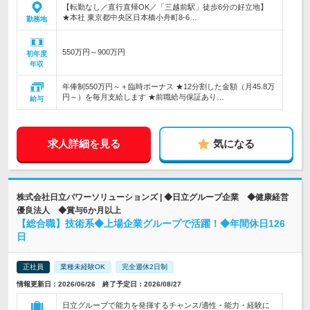
【転勤なし／直行直帰OK／「三越前駅」徒歩6分の好立地】
★本社 東京都中央区日本橋小舟町8-6…
勤務地
550万円～900万円
初年度
年収
年俸制550万円～＋臨時ボーナス ★12分割した金額（月45.8万
円～）を毎月支給します ★前職給与保証あり…
給与
求人詳細を見る
気になる
株式会社日立パワーソリューションズ | ◆日立グループ企業 ◆健康経営
優良法人 ◆賞与6か月以上
【総合職】技術系◆上場企業グループで活躍！◆年間休日126
日
正社員
業種未経験OK
完全週休2日制
情報更新日：2026/06/26 終了予定日：2026/08/27
日立グループで能力を発揮するチャンス/適性・能力・経験に