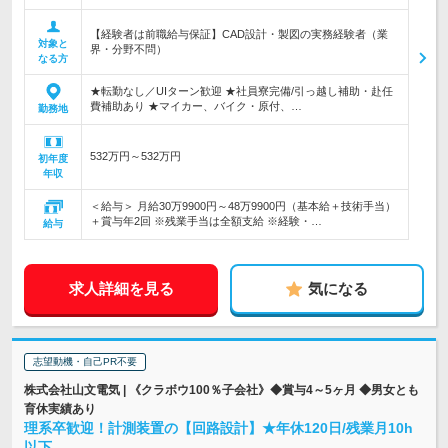
【経験者は前職給与保証】CAD設計・製図の実務経験者（業
対象と
界・分野不問）
なる方
★転勤なし／UIターン歓迎 ★社員寮完備/引っ越し補助・赴任
費補助あり ★マイカー、バイク・原付、…
勤務地
532万円～532万円
初年度
年収
＜給与＞ 月給30万9900円～48万9900円（基本給＋技術手当）
＋賞与年2回 ※残業手当は全額支給 ※経験・…
給与
求人詳細を見る
気になる
志望動機・自己PR不要
株式会社山文電気 | 《クラボウ100％子会社》◆賞与4～5ヶ月 ◆男女とも
育休実績あり
理系卒歓迎！計測装置の【回路設計】★年休120日/残業月10h
以下