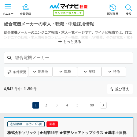
メニュー
会員登録
閲覧履歴
検索
総合電機メーカーの求人・転職・中途採用情報
総合電機メーカーのエンジニア転職・求人一覧ページです。マイナビ転職では、ITエ
ンジニアの転職・求人情報をコンピューター機器、家電・AV機器、その他電気・電子
もっと見る
関連などの条件からも探せます。
総合電機メーカー
勤務地
職種
年収
特徴
条件変更
4,942
1
50
件中
-
件
並び替え
1
2
3
4
5
99
…
志望動機・自己PR不要
株式会社ソリック | ★創業55年 ★業界シェアトップクラス ★基本土日祝