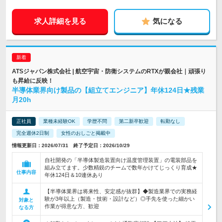
求人詳細を見る
気になる
ATSジャパン株式会社 | 航空宇宙・防衛システムのRTXが親会社｜頑張り
も昇給に反映！
半導体業界向け製品の【組立てエンジニア】年休124日★残業
月20h
正社員
業種未経験OK
学歴不問
第二新卒歓迎
転勤なし
完全週休2日制
女性のおしごと掲載中
情報更新日：2026/07/31 終了予定日：2026/10/29
自社開発の「半導体製造装置向け温度管理装置」の電装部品を
組み立てます。少数精鋭のチームで数年かけてじっくり育成★
仕事内容
年休124日＆10連休あり
【半導体業界は将来性、安定感が抜群】◆製造業界での実務経
験が3年以上（製造・技術・設計など）◎手先を使った細かい
対象と
作業が得意な方、歓迎
なる方