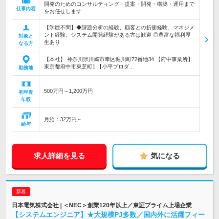
開発のためのコンサルティング・提案・開発・構築・運用まで
仕事内容
をお任せします
【学歴不問】◆課題分析の経験、顧客との折衝経験、マネジメ
ント経験、システム開発経験がある方は歓迎 ◎豊富な福利厚
対象と
生あり
なる方
【本社】 神奈川県川崎市幸区堀川町72番地34 【府中事業所】
東京都府中市東芝町1 【小平プロダ…
勤務地
500万円～1,200万円
初年度
年収
月給：32万円～
給与
求人詳細を見る
気になる
日本電気株式会社 | ＜NEC＞創業120年以上／東証プライム上場企業
【システムエンジニア】★大規模PJ多数／国内外に活躍フィー