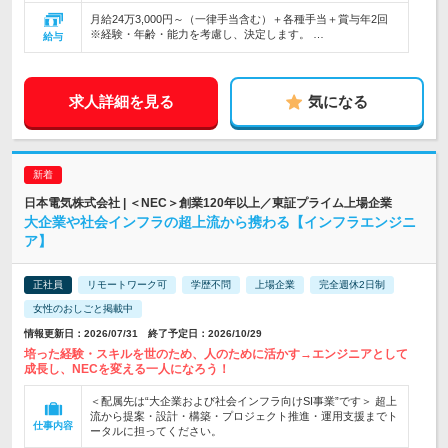
月給24万3,000円～（一律手当含む）＋各種手当＋賞与年2回
※経験・年齢・能力を考慮し、決定します。 …
給与
求人詳細を見る
気になる
日本電気株式会社 | ＜NEC＞創業120年以上／東証プライム上場企業
大企業や社会インフラの超上流から携わる【インフラエンジニ
ア】
正社員
リモートワーク可
学歴不問
上場企業
完全週休2日制
女性のおしごと掲載中
情報更新日：2026/07/31 終了予定日：2026/10/29
培った経験・スキルを世のため、人のために活かす→エンジニアとして
成長し、NECを変える一人になろう！
＜配属先は“大企業および社会インフラ向けSI事業”です＞ 超上
流から提案・設計・構築・プロジェクト推進・運用支援までト
仕事内容
ータルに担ってください。