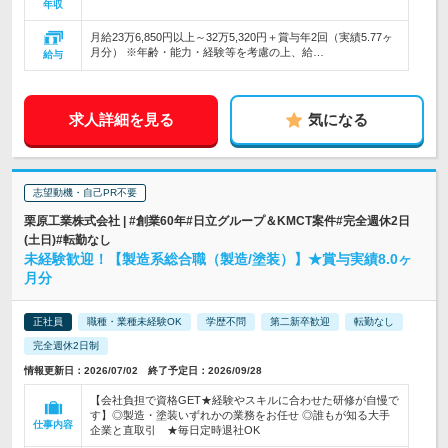
年収
月給23万6,850円以上～32万5,320円＋賞与年2回（実績5.77ヶ
月分） ※年齢・能力・経験等を考慮の上、給…
給与
求人詳細を見る
気になる
志望動機・自己PR不要
栗原工業株式会社 | #創業60年#日立グループ＆KMCT案件#完全週休2日
(土日)#転勤なし
未経験歓迎！【製造系総合職（製造/塗装）】★賞与実績8.0ヶ
月分
正社員
職種・業種未経験OK
学歴不問
第二新卒歓迎
転勤なし
完全週休2日制
情報更新日：2026/07/02 終了予定日：2026/09/28
【会社負担で資格GET★経験やスキルに合わせた研修が自慢で
す】◎製造・塗装いずれかの業務をお任せ ◎誰もが知る大手
仕事内容
企業と直取引 ★毎日定時退社OK