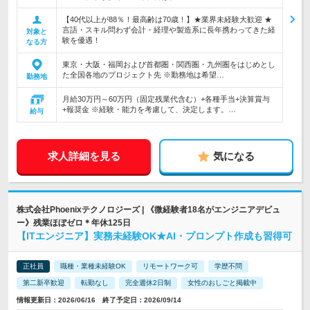
【40代以上が88％！最高齢は70歳！】★業界未経験大歓迎 ★
言語・スキル問わず会計・経理や製造系に長年携わってきた経
対象と
験を優遇！
なる方
東京・大阪・福岡および首都圏・関西圏・九州圏をはじめとし
た全国各地のプロジェクト先 ※勤務地は希望…
勤務地
月給30万円～60万円（固定残業代含む）+各種手当+決算賞与
+報奨金 ※経験・能力を考慮して、決定します。…
給与
求人詳細を見る
気になる
株式会社Phoenixテクノロジーズ | 《微経験者18名がエンジニアデビュ
ー》残業ほぼゼロ＊年休125日
【ITエンジニア】実務未経験OK★AI・プロンプト作成も習得可
正社員
職種・業種未経験OK
リモートワーク可
学歴不問
第二新卒歓迎
転勤なし
完全週休2日制
女性のおしごと掲載中
情報更新日：2026/06/16 終了予定日：2026/09/14