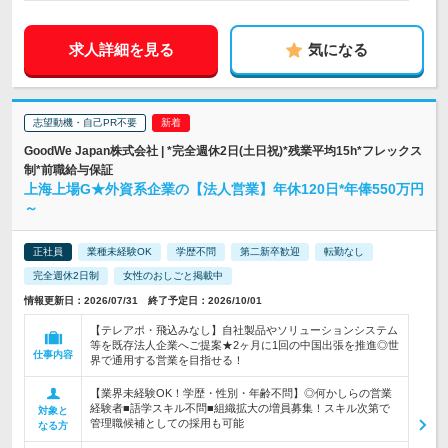
求人詳細を見る
気になる
志望動機・自己PR不要
GoodWe Japan株式会社 | *完全週休2日(土日祝)*残業平均15h*フレックス
制*前職給与保証
上海上場G★外資系企業の【法人営業】年休120日*年俸550万円
～
正社員
業種未経験OK
学歴不問
第二新卒歓迎
転勤なし
完全週休2日制
女性のおしごと掲載中
情報更新日：2026/07/31 終了予定日：2026/10/01
【テレアポ・飛込みなし】自社製品やソリューションシステム
等を既存法人企業へご提案★2ヶ月に1回の中国出張を推進◎世
仕事内容
界で通用する営業を目指せる！
【業界未経験OK！学歴・性別・年齢不問】◎何かしらの営業
経験者■語学スキル不問■組織拡大の増員募集！スキル次第で
対象と
管理職候補としての採用も可能
なる方