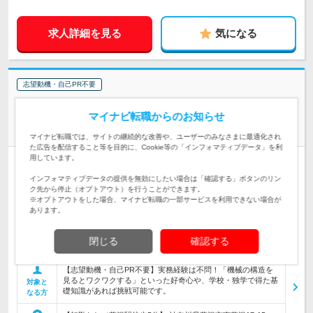
求人詳細を見る
気になる
志望動機・自己PR不要
株式会社スズキッド | 業界シェアトップクラス★100%自社内開発！年休
マイナビ転職からのお知らせ
125日&完週休2日
自社製品まるごと開発♪【技術開発】定時退社でオフも充実！
マイナビ転職では、サイトの継続的な改善や、ユーザーのみなさまに最適化され
た広告を配信すること等を目的に、Cookie等の「インフォマティブデータ」を利
用しています。
正社員
職種・業種未経験OK
転勤なし
完全週休2日制
情報更新日：2026/07/28 終了予定日：2026/09/28
インフォマティブデータの提供を無効にしたい場合は「確認する」ボタンのリン
ク先から停止（オプトアウト）を行うことができます。
機械の構造にワクワクする。その好奇心があれば十分！定時退社で趣味
※オプトアウトをした場合、マイナビ転職の一部サービスを利用できない場合が
も仕事も楽しむ開発職／インセンあり
あります。
＜自社ブランド「SUZUKID」の溶接機・関連製品の設計・開
発＞ 回路・配線・構造・資料作成まで、1台の製品を主担当と
閉じる
確認する
仕事内容
してつくり込んでいく仕事です。
【志望動機・自己PR不要】実務経験は不問！「機械の構造を
見るとワクワクする」といった好奇心や、学校・独学で得た基
対象と
礎知識があれば挑戦可能です。
なる方