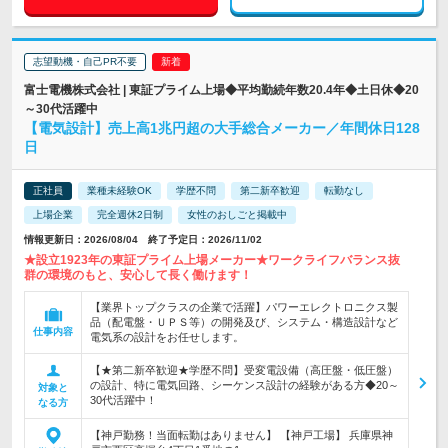
志望動機・自己PR不要
富士電機株式会社 | 東証プライム上場◆平均勤続年数20.4年◆土日休◆20
～30代活躍中
【電気設計】売上高1兆円超の大手総合メーカー／年間休日128
日
正社員
業種未経験OK
学歴不問
第二新卒歓迎
転勤なし
上場企業
完全週休2日制
女性のおしごと掲載中
情報更新日：2026/08/04 終了予定日：2026/11/02
★設立1923年の東証プライム上場メーカー★ワークライフバランス抜
群の環境のもと、安心して長く働けます！
【業界トップクラスの企業で活躍】パワーエレクトロニクス製
品（配電盤・ＵＰＳ等）の開発及び、システム・構造設計など
仕事内容
電気系の設計をお任せします。
【★第二新卒歓迎★学歴不問】受変電設備（高圧盤・低圧盤）
の設計、特に電気回路、シーケンス設計の経験がある方◆20～
対象と
30代活躍中！
なる方
【神戸勤務！当面転勤はありません】 【神戸工場】 兵庫県神