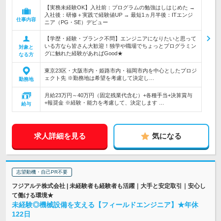
【実務未経験OK】入社前：プログラムの勉強はしはじめた →
入社後：研修＋実践で経験値UP → 最短1ヵ月半後：ITエンジ
仕事内容
ニア（PG・SE）デビュー
【学歴・経験・ブランク不問】エンジニアになりたいと思って
いる方なら皆さん大歓迎！独学や職場でちょっとプログラミン
対象と
グに触れた経験があればGood★
なる方
東京23区・大阪市内・姫路市内・福岡市内を中心としたプロジ
ェクト先 ※勤務地は希望を考慮して決定し…
勤務地
月給23万円～40万円（固定残業代含む）+各種手当+決算賞与
+報奨金 ※経験・能力を考慮して、決定します …
給与
求人詳細を見る
気になる
志望動機・自己PR不要
フジアルテ株式会社 | 未経験者も経験者も活躍｜大手と安定取引｜安心し
て働ける環境★
未経験◎機械設備を支える【フィールドエンジニア】★年休
122日