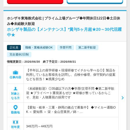
ホシザキ東海株式会社 | プライム上場グループ◆年間休日122日◆土日休
み◆未経験大歓迎
ホシザキ製品の【メンテナンス】*賞与5ヶ月超★20～30代活躍
中★
正社員
職種・業種未経験OK
学歴不問
第二新卒歓迎
完全週休2日制
情報更新日：2026/06/30 終了予定日：2026/08/31
【半年以上の座学研修＋現場研修でイチから学べる◎】製品を
利用しているお客様先を訪問し、点検や修理、保守契約の提案
仕事内容
などを担当！★残業少なめ
《未経験歓迎》◎35歳以下の方◆学歴/文理不問 ◆第二新卒歓
迎 ★プライベート重視派もぜひ ★研修が整っているからこ
対象と
そ、意欲・人物重視の採用です
なる方
【愛知・岐阜・三重・静岡の拠点で募集中】 ◆マイカー通勤O
K ＜ 愛知県 ＞ 栄・金山営業所／錦・…
勤務地
349万円～449万円
初年度