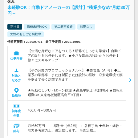
休み
未経験OK！自動ドアメーカーの【設計】*残業少なめ*月給30万
円～
正社員
職種未経験OK
第二新卒歓迎
転勤なし
女性のおしごと掲載中
情報更新日：2026/07/31 終了予定日：2026/10/01
【生活な身近なドアをつくる！研修でしっかり準備♪】自動ド
アの設計をお任せします。★小さな部品の設計からお任せ！
仕事内容
徐々にスキルアップ！
【その分野のプロフェッショナルへ】 ◆要普免（AT可）◆工
業系の学部卒、または製図または設計の経験 ◎安定環境で腰
対象と
を据えて長く活躍できます！
なる方
★転勤なし／U・Iターン歓迎 ★高島平駅より徒歩8分 ★自転車
通勤OK 東京都板橋区高島平9丁目1…
勤務地
400万円～500万円
初年度
年収
月給30万円～ ＋ 感謝金（年2回） ＋ 各種手当 ★年齢・経験・
能力を考慮の上、決定致します。 ※固定残…
給与