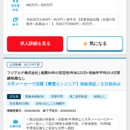
480万円～820万円
初年度
年収
月給26万3,000円～45万円＋諸手当 【営業系総合職（全国の営
業所へ転勤あり）】 月給27万8000円～45万円…
給与
求人詳細を見る
気になる
志望動機・自己PR不要
フジアルテ株式会社 | 創業64年の安定性/年休122日+有給年平均10.4日実
績/転勤なし
大手メーカーで活躍【機電エンジニア】前給保証／土日祝休み
正社員
業種未経験OK
学歴不問
第二新卒歓迎
転勤なし
完全週休2日制
女性のおしごと掲載中
情報更新日：2026/06/26 終了予定日：2026/09/24
＜製品知識の研修有＞自動車/半導体など大手メーカーのチー
ムの一員として設計/開発を経験可能。◎車体構造、EV関連、
仕事内容
半導体設備など多彩な分野へ挑戦