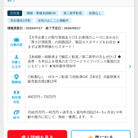
正社員
職種・業種未経験OK
第二新卒歓迎
転勤なし
完全週休2日制
女性のおしごと掲載中
情報更新日：2026/07/17 終了予定日：2026/09/17
【大手企業との取引実績あり◎】お客様のニーズに合わせた
「厚さ計測装置」の回路設計、製品カスタマイズをお任せ ★
仕事内容
まずは座学研修からスタート！
【未経験～経験者まで幅広く歓迎／第二新卒の方もぜひ♪】◆
高専・大卒以上＆理系の方 ◎ワークライフバランス重視の方
対象と
にもピッタリ ★海外案件増加中
なる方
◎転勤なし・UIターン歓迎 ◎自転車OK 【本社】 大阪府東大
阪市新庄西2番13号
勤務地
400万円～720万円
初年度
年収
月給25万円～40万円 + 諸手当 + 賞与年2回(計4～5ヶ月分) ※年
齢や能力に応じて、加給・優遇します。 ※…
給与
求人詳細を見る
気になる