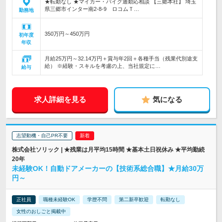
★転勤なし ★マイカー・バイク通勤応相談 【三郷本社】 埼玉
県三郷市インター南2-8-9 ロコムＴ…
勤務地
350万円～450万円
初年度
年収
月給25万円～32.14万円＋賞与年2回＋各種手当（残業代別途支
給） ※経験・スキルを考慮の上、当社規定に…
給与
求人詳細を見る
気になる
志望動機・自己PR不要
株式会社ソリック | ★残業は月平均15時間 ★基本土日祝休み ★平均勤続
20年
未経験OK！自動ドアメーカーの【技術系総合職】★月給30万
円～
正社員
職種未経験OK
学歴不問
第二新卒歓迎
転勤なし
女性のおしごと掲載中