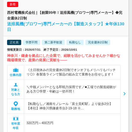
西村電機株式会社 | 【創業99年！送排風機(ブロワー)専門メーカー】◆完
全週休2日制
送排風機(ブロワー)専門メーカーの【製造スタッフ】★年休130
日
正社員
学歴不問
第二新卒歓迎
転勤なし
完全週休2日制
情報更新日：2026/07/31 終了予定日：2026/10/01
神奈川・鎌倉を拠点にした企業で、経験を活かしてみませんか？確かな
職場環境で、産業の発展に貢献を――
《土日祝休みの完全週休2日制でオンオフもメリハリもバッチ
リ◎》各製造ラインで製品の組み立て業務をお任せします！
仕事内容
＼中核メンバーとなる即戦力採用です／■工場での製造経験が
対象と
ある方◎学歴・年齢は一切不問！
なる方
【転勤なし／湘南モノレール「富士見町駅」より徒歩2分】
【本社】神奈川県鎌倉市台2-19-18 ※…
勤務地
320万円～400万円
初年度
年収