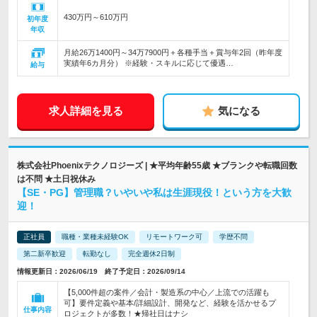
430万円～610万円
初年度
年収
月給26万1400円～34万7900円＋各種手当＋賞与年2回（昨年度
実績年6カ月分） ※経験・スキルに応じて優遇…
給与
求人詳細を見る
気になる
株式会社Phoenixテクノロジーズ | ★平均年齢55歳 ★ブランクや転職回数
は不問 ★土日祝休み
【SE・PG】管理職？いやいや私は生涯現役！という方を大歓
迎！
正社員
職種・業種未経験OK
リモートワーク可
学歴不問
第二新卒歓迎
転勤なし
完全週休2日制
情報更新日：2026/06/19 終了予定日：2026/09/14
【5,000件超の案件／会計・製造系の中心／上流での活躍も
可】要件定義や基本/詳細設計、開発など、経験を活かせるプ
仕事内容
ロジェクトが多数！★帰社日はナシ