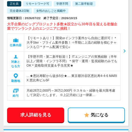
正社員
リモートワーク可
学歴不問
第二新卒歓迎
完全週休2日制
女性のおしごと掲載中
情報更新日：2026/07/22 終了予定日：2026/10/15
大手企業のビッグプロジェクト多数★設立から30年目を迎える老舗企
業でワンランク上のエンジニアに挑戦！
【リモートあり！】開発orインフラ案件から自由に選択可！＊
大手SIer・プライム案件多数！⇒早期に上流の経験を積むチャ
仕事内容
ンスも◎＊チーム配属で安心♪
【学歴不問・第二新卒歓迎！】ITエンジニアの実務経験（半年
以上／開発・インフラ不問）＊保守・運用・監視経験のみでも
対象と
OK＊資格取得支援＆手当充実★
なる方
…★恵比寿駅から徒歩5分★… 東京都渋谷区恵比寿4-4-6 MARI
X 恵比寿ビル5F
勤務地
月給28万2,000円～36万2,000円 ※スキル・経験を最大限考慮
して決定いたします。 ※上記月給には一律家…
給与
求人詳細を見る
気になる