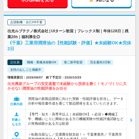
志望動機・自己PR不要
出光ルブテクノ株式会社 | UIターン歓迎｜フレックス制｜年休128日｜残
業20h｜福利厚生◎
《千葉》工業用潤滑油の【性能試験・評価】★未経験OK★完休
2日
正社員
職種・業種未経験OK
第二新卒歓迎
完全週休2日制
女性のおしごと掲載中
情報更新日：2026/08/07 終了予定日：2026/10/29
出光興産グループの安定基盤で未経験から技術を磨く！モノづくりに欠
かせない潤滑油の性能評価をお任せ
潤滑油の新製品開発に向けた実験・性能評価を担当し、データ
分析や報告書作成を通じて製品開発を支えていただきます。
仕事内容
【専門・短大・高専卒以上｜未経験OK】＜必須＞◆機械工
学、機械いじりに興味がある方◎機械実験や性能評価試験など
対象と
の実務経験がある方は歓迎
なる方
＜転勤当面なし／交通費全額支給！＞ 千葉事業所／ 千葉県市