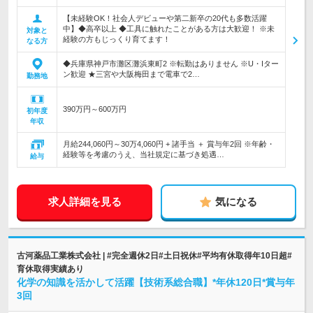
【未経験OK！社会人デビューや第二新卒の20代も多数活躍
中】◆高卒以上 ◆工具に触れたことがある方は大歓迎！ ※未
対象と
経験の方もじっくり育てます！
なる方
◆兵庫県神戸市灘区灘浜東町2 ※転勤はありません ※U・Iター
ン歓迎 ★三宮や大阪梅田まで電車で2…
勤務地
390万円～600万円
初年度
年収
月給244,060円～30万4,060円 + 諸手当 ＋ 賞与年2回 ※年齢・
経験等を考慮のうえ、当社規定に基づき処遇…
給与
求人詳細を見る
気になる
古河薬品工業株式会社 | #完全週休2日#土日祝休#平均有休取得年10日超#
育休取得実績あり
化学の知識を活かして活躍【技術系総合職】*年休120日*賞与年
3回