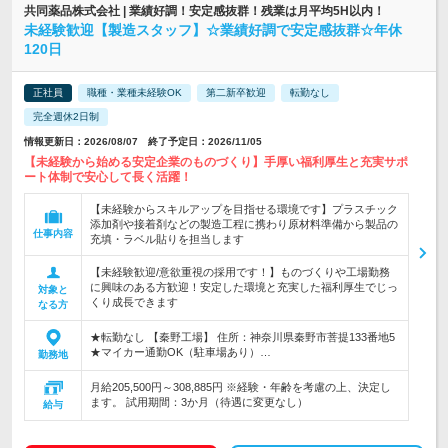
共同薬品株式会社 | 業績好調！安定感抜群！残業は月平均5H以内！
未経験歓迎【製造スタッフ】☆業績好調で安定感抜群☆年休
120日
正社員
職種・業種未経験OK
第二新卒歓迎
転勤なし
完全週休2日制
情報更新日：2026/08/07 終了予定日：2026/11/05
【未経験から始める安定企業のものづくり】手厚い福利厚生と充実サポ
ート体制で安心して長く活躍！
【未経験からスキルアップを目指せる環境です】プラスチック
添加剤や接着剤などの製造工程に携わり原材料準備から製品の
仕事内容
充填・ラベル貼りを担当します
【未経験歓迎/意欲重視の採用です！】ものづくりや工場勤務
に興味のある方歓迎！安定した環境と充実した福利厚生でじっ
対象と
くり成長できます
なる方
★転勤なし 【秦野工場】 住所：神奈川県秦野市菩提133番地5
★マイカー通勤OK（駐車場あり）…
勤務地
月給205,500円～308,885円 ※経験・年齢を考慮の上、決定し
ます。 試用期間：3か月（待遇に変更なし）
給与