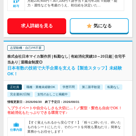
月給235,400円～307,100円＋諸手当＋賞与年2回 ※経験・能
力・適性などを考慮のうえ、初任給を決定いた…
給与
求人詳細を見る
気になる
志望動機・自己PR不要
株式会社日本マイカ製作所 | 転勤なし│有給消化実績10～20日超│住宅手
当あり│退職金制度◎
日本有数の技術で大手企業を支える【製造スタッフ】未経験
OK！
正社員
職種・業種未経験OK
学歴不問
第二新卒歓迎
転勤なし
完全週休2日制
女性のおしごと掲載中
情報更新日：2026/06/30 終了予定日：2026/08/31
＼プライベートや自分らしさも大切に…！／髪型・髪色も自由でOK！
有給消化もたっぷりできる環境です♪
【すぐ覚えられるから安心です！】「粉々に砕いたり、砕いた
ものをシートにしたり、そのシートを何枚も重ねたり」簡単な
仕事内容
業務からお任せします！