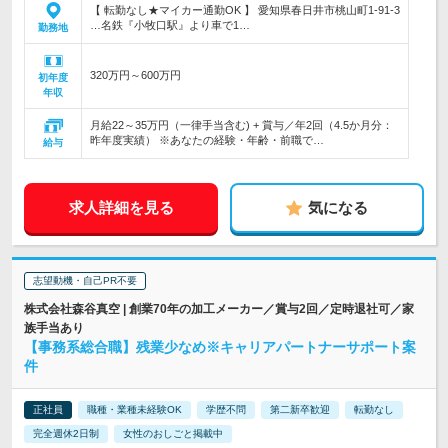
【 転勤なし★マイカー通勤OK 】 愛知県春日井市桃山町1-91-3
…名鉄『小牧口駅』より車で1…
勤務地
320万円～600万円
初年度
年収
月給22～35万円（一律手当含む) + 賞与／年2回（4.5か月分：
昨年度実績） ※あなたの経験・年齢・前職で…
給与
求人詳細を見る
気になる
志望動機・自己PR不要
株式会社森谷真空 | 創業70年の加工メーカー／賞与2回／定時退社可／家
族手当あり
【事務系総合職】残業少なめ※キャリアパートナーサポート案
件
正社員
職種・業種未経験OK
学歴不問
第二新卒歓迎
転勤なし
完全週休2日制
女性のおしごと掲載中