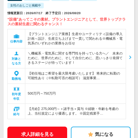
女性のおしごと掲載中
情報更新日：2026/07/17 終了予定日：2026/08/20
“設備”あってこその素材。プラントエンジニアとして、世界トップクラ
スの素材生産に関わるチャンス！
【プラントエンジニア業務】生産やユーティリティ設備の導入
計画～設計、生産立ち上げまで一貫して関われる※機械系・電
仕事内容
気系のいずれかの業務をお任せ
＼機械系・電気系に関する専門性を持っている方へ／ 未来の
ために、世界のために、そして自分ために、思いっきり発揮て
対象と
きるステージが待っています！
なる方
【初任地はご希望を最大限考慮いたします】 将来的に転勤の
可能性あり（※転勤可否の相談可） 滋賀事業…
勤務地
500万円～750万円
初年度
年収
【月給】275,000円～＋諸手当＋賞与 ※経験・年齢を考慮の
上、当社規定により優遇します。 ※固定残業手…
給与
求人詳細を見る
気になる