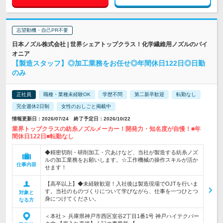
志望動機・自己PR不要
日本ノズル株式会社 | 世界シェアトップクラス！化学繊維用ノズルのパイ
オニア
【製造スタッフ】◎加工業務をお任せ◎年間休日122日◎日勤
のみ
正社員
職種・業種未経験OK
学歴不問
第二新卒歓迎
転勤なし
完全週休2日制
女性のおしごと掲載中
情報更新日：2026/07/24 終了予定日：2026/10/22
業界トップクラスの紡糸ノズルメーカー！開発力・知名度が自慢！■年
間休日122日■転勤なし
◆精密切削・研削加工・穴あけなど、当社が製造する紡糸ノズ
ルの加工業務をお願いします。☆工作機械の操作スキルが活か
仕事内容
せます！
【高卒以上】◆未経験歓迎！入社後は製造現場でOJTを行いま
す。当社のものづくりについて学びながら、仕事を一つひとつ
対象と
身につけてください。
なる方
＜本社＞ 兵庫県神戸市西区室谷2丁目1番1号 神戸ハイテクパー