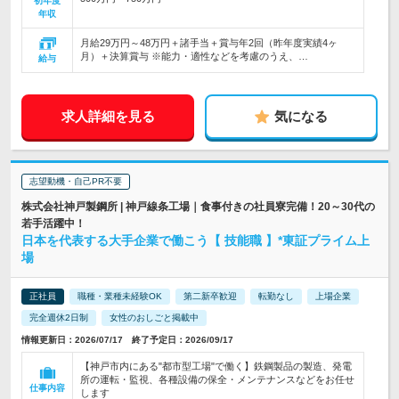
初年度
年収
月給29万円～48万円＋諸手当＋賞与年2回（昨年度実績4ヶ
月）＋決算賞与 ※能力・適性などを考慮のうえ、…
給与
求人詳細を見る
気になる
志望動機・自己PR不要
株式会社神戸製鋼所 | 神戸線条工場｜食事付きの社員寮完備！20～30代の
若手活躍中！
日本を代表する大手企業で働こう【 技能職 】*東証プライム上
場
正社員
職種・業種未経験OK
第二新卒歓迎
転勤なし
上場企業
完全週休2日制
女性のおしごと掲載中
情報更新日：2026/07/17 終了予定日：2026/09/17
【神戸市内にある"都市型工場"で働く】鉄鋼製品の製造、発電
所の運転・監視、各種設備の保全・メンテナンスなどをお任せ
仕事内容
します