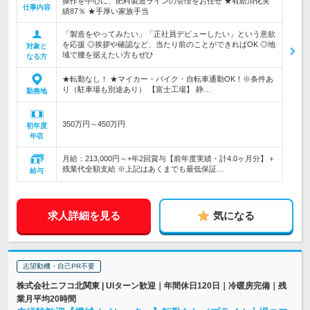
操作を中心に、肥料製造ラインの管理をお任せ ★有給消化実
仕事内容
績87％ ★手厚い家族手当
「製造をやってみたい」「正社員デビューしたい」という意欲
を応援 ◎挨拶や確認など、当たり前のことができればOK ◎地
対象と
域で腰を据えたい方もぜひ
なる方
★転勤なし！ ★マイカー・バイク・自転車通勤OK！※条件あ
り（駐車場も別途あり） 【富士工場】 静…
勤務地
350万円～450万円
初年度
年収
月給：213,000円～+年2回賞与【前年度実績・計4.0ヶ月分】＋
残業代全額支給 ※上記はあくまでも最低保証…
給与
求人詳細を見る
気になる
志望動機・自己PR不要
株式会社ニフコ北関東 | UIターン歓迎｜年間休日120日｜冷暖房完備｜残
業月平均20時間