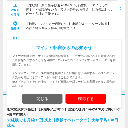
【未経験・第二新卒歓迎★20～30代活躍中】「マイカって
何？」と知識がない方・製造未経験の方歓迎！◎面接1回⇒ス
対象と
ピード入社も可能です♪
なる方
【転勤なし/マイカー通勤OK！駐車場完備/U・Iターン歓迎】
本社：埼玉県児玉郡神川町渡瀬593…
勤務地
320万円～500万円
初年度
マイナビ転職からのお知らせ
年収
マイナビ転職では、サイトの継続的な改善や、ユーザーのみなさまに最適化され
月給22万円～35万円 + 諸手当 + 賞与（年2回） ＊年齢や経験、
た広告を配信すること等を目的に、Cookie等の「インフォマティブデータ」を利
スキルを考慮し、当社規定により優遇します…
給与
用しています。
インフォマティブデータの提供を無効にしたい場合は「確認する」ボタンのリン
ク先から停止（オプトアウト）を行うことができます。
求人詳細を見る
気になる
※オプトアウトをした場合、マイナビ転職の一部サービスを利用できない場合が
あります。
閉じる
確認する
志望動機・自己PR不要
進栄化成株式会社 | 【安定収入が叶う】直近入社例：年収470万(月収33万
+賞与約80万)
未経験でも月給33万以上【機械オペレーター】★年平均138日
休み