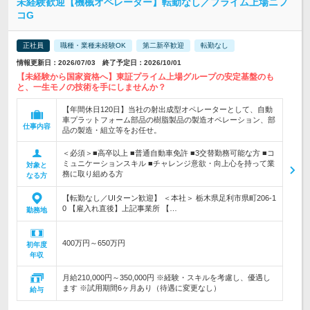
未経験歓迎【機械オペレーター】転勤なし／プライム上場ニフ
コG
正社員
職種・業種未経験OK
第二新卒歓迎
転勤なし
情報更新日：2026/07/03 終了予定日：2026/10/01
【未経験から国家資格へ】東証プライム上場グループの安定基盤のも
と、一生モノの技術を手にしませんか？
【年間休日120日】当社の射出成型オペレーターとして、自動
車プラットフォーム部品の樹脂製品の製造オペレーション、部
仕事内容
品の製造・組立等をお任せ。
＜必須＞■高卒以上 ■普通自動車免許 ■3交替勤務可能な方 ■コ
ミュニケーションスキル ■チャレンジ意欲・向上心を持って業
対象と
務に取り組める方
なる方
【転勤なし／UIターン歓迎】 ＜本社＞ 栃木県足利市県町206-1
0 【雇入れ直後】上記事業所 【…
勤務地
400万円～650万円
初年度
年収
月給210,000円～350,000円 ※経験・スキルを考慮し、優遇し
ます ※試用期間6ヶ月あり（待遇に変更なし）
給与