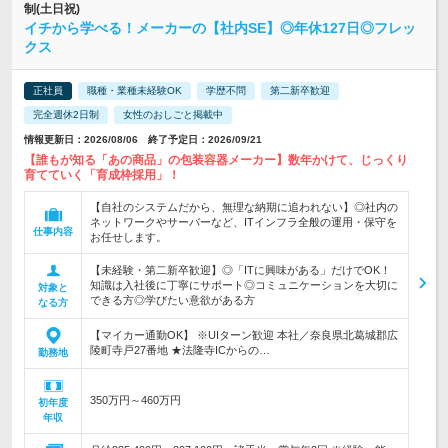
制(土日祝)
イチから学べる！メーカーの【社内SE】◎年休127日◎フレッ
クス
正社員
職種・業種未経験OK
学歴不問
第二新卒歓迎
完全週休2日制
女性のおしごと掲載中
情報更新日：2026/08/06 終了予定日：2026/09/21
【誰もが知る「あの商品」の包装容器メーカー】数年かけて、じっくり
育てていく「育成枠採用」！
【自社のシステムだから、無理な納期に追われない】◎社内の
ネットワークやサーバーなど、ITインフラ全般の運用・保守を
仕事内容
お任せします。
【未経験・第二新卒歓迎】◎「ITに興味がある」だけでOK！
知識は入社後に丁寧にサポート◎コミュニケーションを大切に
対象と
できる方◎学びたい意欲がある方
なる方
【マイカー通勤OK】 ※UIターン歓迎 本社／奈良県北葛城郡広
陵町寺戸27番地 ★法隆寺ICからの…
勤務地
350万円～460万円
初年度
年収