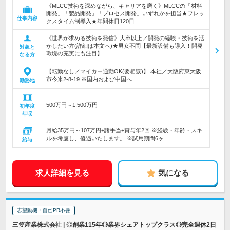
《MLCC技術を深めながら、キャリアを磨く》MLCCの「材料
開発」「製品開発」「プロセス開発」いずれかを担当★フレッ
仕事内容
クスタイム制導入★年間休日120日
《世界が求める技術を発信》大卒以上／開発の経験・技術を活
かしたい方(詳細は本文へ)★男女不問【最新設備も導入！開発
対象と
環境の充実にも注目】
なる方
【転勤なし／マイカー通勤OK(要相談)】 本社／大阪府東大阪
市今米2-8-19 ※国内および中国へ…
勤務地
500万円～1,500万円
初年度
年収
月給35万円～107万円+諸手当+賞与年2回 ※経験・年齢・スキ
ルを考慮し、優遇いたします。 ※試用期間6ヶ…
給与
求人詳細を見る
気になる
志望動機・自己PR不要
三笠産業株式会社 | ◎創業115年◎業界シェアトップクラス◎完全週休2日