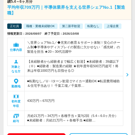
績5.4～6ヶ月分
平均年収709万円｜半導体業界を支える世界シェアNo.1【製造
職】
正社員
職種・業種未経験OK
第二新卒歓迎
転勤なし
上場企業
情報更新日：2026/08/07 終了予定日：2026/10/08
＼世界シェアNo.1／◆充実の教育＆サポート体制！安心のチー
ム制◆半導体やディスプレイの製造に欠かせない「感光材」の
仕事内容
製造を担当 ★20～30代活躍中
【未経験者から経験者まで幅広く歓迎】■未経験者：39歳以下
（※）■経験者：製造業の経験 ★初年度年収500万円超可！将
対象と
来は年収1000万円も目指せる◎
なる方
■転勤なし／U・Iターン歓迎 □マイカー通勤OK ■転居費用補助
＆住宅手当あり！ 千葉工場／千葉県…
勤務地
430万円～670万円
初年度
年収
月給21万円～34万円＋各種手当＋賞与2回（5.4～6.0ヶ月分）
■未経験者：月給21万円～＋各種手当 ■経験…
給与