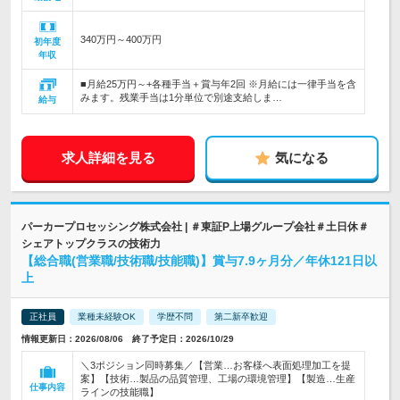
340万円～400万円
初年度
年収
■月給25万円～+各種手当＋賞与年2回 ※月給には一律手当を含
みます。残業手当は1分単位で別途支給しま…
給与
求人詳細を見る
気になる
パーカープロセッシング株式会社 | ＃東証P上場グループ会社＃土日休＃
シェアトップクラスの技術力
【総合職(営業職/技術職/技能職)】賞与7.9ヶ月分／年休121日以
上
正社員
業種未経験OK
学歴不問
第二新卒歓迎
情報更新日：2026/08/06 終了予定日：2026/10/29
＼3ポジション同時募集／【営業…お客様へ表面処理加工を提
案】【技術…製品の品質管理、工場の環境管理】【製造…生産
仕事内容
ラインの技能職】