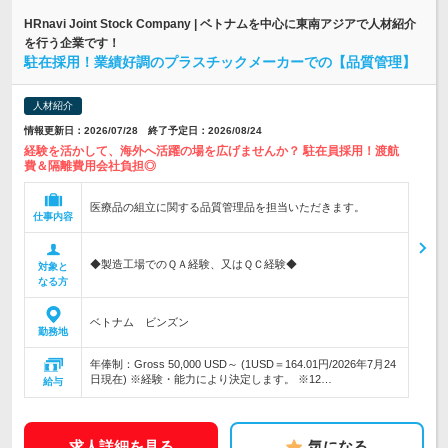
HRnavi Joint Stock Company | ベトナムを中心に東南アジアで人材紹介
を行う企業です！
駐在採用！業績好調のプラスチックメーカーでの【品質管理】
人材紹介
情報更新日：2026/07/28 終了予定日：2026/08/24
経験を活かして、海外へ活躍の場を広げませんか？ 駐在員採用！渡航
費＆隔離費用会社負担◎
医療品の組立に関する品質管理品を担当いただきます。
仕事内容
◆製造工場でのＱＡ経験、又はＱＣ経験◆
対象と
なる方
ベトナム ビンズン
勤務地
年俸制：Gross 50,000 USD～ (1USD＝164.01円/2026年7月24
日現在) ※経験・能力により決定します。 ※12…
給与
求人詳細を見る
気になる