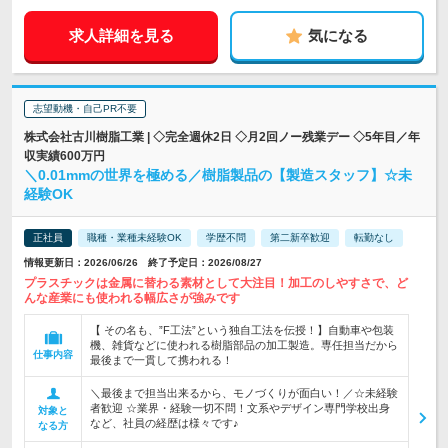
求人詳細を見る
気になる
志望動機・自己PR不要
株式会社古川樹脂工業 | ◇完全週休2日 ◇月2回ノー残業デー ◇5年目／年
収実績600万円
＼0.01mmの世界を極める／樹脂製品の【製造スタッフ】☆未
経験OK
正社員
職種・業種未経験OK
学歴不問
第二新卒歓迎
転勤なし
情報更新日：2026/06/26 終了予定日：2026/08/27
プラスチックは金属に替わる素材として大注目！加工のしやすさで、ど
んな産業にも使われる幅広さが強みです
【 その名も、”F工法”という独自工法を伝授！】自動車や包装
機、雑貨などに使われる樹脂部品の加工製造。専任担当だから
仕事内容
最後まで一貫して携われる！
＼最後まで担当出来るから、モノづくりが面白い！／☆未経験
者歓迎 ☆業界・経験一切不問！文系やデザイン専門学校出身
対象と
など、社員の経歴は様々です♪
なる方