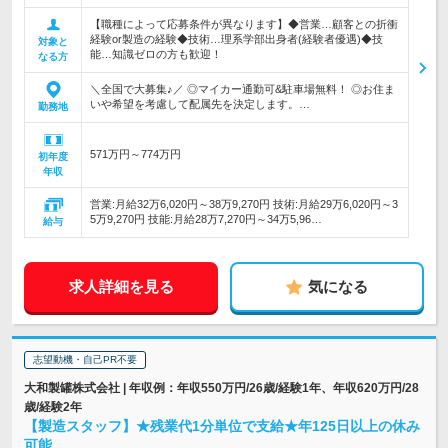
【職種によって応募条件が異なります】◆営業…顧客との折衝
経験or製造の経験◆技術…理系学部出身者(経験者優遇)◆技
対象と
能…知識ゼロの方も歓迎！
なる方
＼全国で大募集♪／ ◎マイカー通勤可&駐車場無料！ ◎お住ま
いや希望を考慮して配属先を決定します。…
勤務地
571万円～774万円
初年度
年収
営業:月給32万6,020円～38万9,270円 技術:月給29万6,020円～3
5万9,270円 技能:月給28万7,270円～34万5,96…
給与
求人詳細を見る
気になる
志望動機・自己PR不要
大和製罐株式会社 | 年収例：年収550万円/26歳/経験1年、年収620万円/28
歳/経験2年
【製造スタッフ】★残業代1分単位で支給★年125日以上の休み
可能