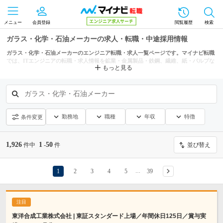
メニュー
会員登録
閲覧履歴
検索
ガラス・化学・石油メーカーの求人・転職・中途採用情報
ガラス・化学・石油メーカーのエンジニア転職・求人一覧ページです。マイナビ転職
では、ITエンジニアの転職・求人情報を鉱業・金属製品・鉄鋼、繊維、紙・パルプな
もっと見る
どの条件からも探せます。
ガラス・化学・石油メーカー
勤務地
職種
年収
特徴
条件変更
1,926
1
50
件中
-
件
並び替え
1
2
3
4
5
39
…
東洋合成工業株式会社 | 東証スタンダード上場／年間休日125日／賞与実