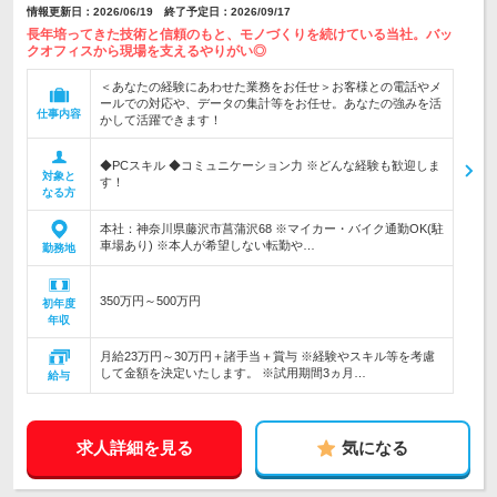
情報更新日：2026/06/19 終了予定日：2026/09/17
長年培ってきた技術と信頼のもと、モノづくりを続けている当社。バッ
クオフィスから現場を支えるやりがい◎
＜あなたの経験にあわせた業務をお任せ＞お客様との電話やメ
ールでの対応や、データの集計等をお任せ。あなたの強みを活
仕事内容
かして活躍できます！
◆PCスキル ◆コミュニケーション力 ※どんな経験も歓迎しま
対象と
す！
なる方
本社：神奈川県藤沢市菖蒲沢68 ※マイカー・バイク通勤OK(駐
車場あり) ※本人が希望しない転勤や…
勤務地
350万円～500万円
初年度
年収
月給23万円～30万円＋諸手当＋賞与 ※経験やスキル等を考慮
して金額を決定いたします。 ※試用期間3ヵ月…
給与
求人詳細を見る
気になる