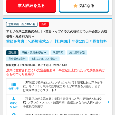
求人詳細を見る
気になる
志望動機・自己PR不要
アミノ化学工業株式会社 | 〈業界トップクラスの技術力で大手企業との取
引有〉月給25万円～
前給を考慮！＼経験者求ム／【社内SE】年休125日＊昼食無料
正社員
職種・業種未経験OK
学歴不問
第二新卒歓迎
完全週休2日制
女性のおしごと掲載中
情報更新日：2026/08/04 終了予定日：2026/11/02
景気に左右されにくい安定基盤あり！半世紀以上にわたって成長を続け
るものづくり企業◎
【FA制度で将来的にジョブチェンジも可】現場社員の声を参考
に、モノづくり現場の効率化に向けたSE業務をお任せ。まず
仕事内容
は現場業務からスタート！
【半数以上が文系出身！挑戦する気持ちと学ぶ姿勢があればO
K】ブランク・スキル・知識不問 面接はあなたの人柄や思い
対象と
を重視の採用◎
なる方