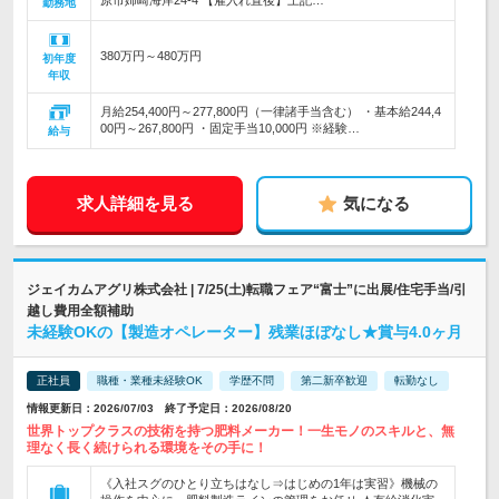
原市姉崎海岸24-4 【雇入れ直後】上記…
勤務地
380万円～480万円
初年度
年収
月給254,400円～277,800円（一律諸手当含む） ・基本給244,4
00円～267,800円 ・固定手当10,000円 ※経験…
給与
求人詳細を見る
気になる
ジェイカムアグリ株式会社 | 7/25(土)転職フェア“富士”に出展/住宅手当/引
越し費用全額補助
未経験OKの【製造オペレーター】残業ほぼなし★賞与4.0ヶ月
正社員
職種・業種未経験OK
学歴不問
第二新卒歓迎
転勤なし
情報更新日：2026/07/03 終了予定日：2026/08/20
世界トップクラスの技術を持つ肥料メーカー！一生モノのスキルと、無
理なく長く続けられる環境をその手に！
《入社スグのひとり立ちはなし⇒はじめの1年は実習》機械の