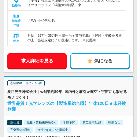
【本社】埼玉県草加市弁天4-10-12 ◇交通アクセス └東武スカ
イツリーライン「獨協大学前駅」東…
勤務地
350万円～500万円
初年度
年収
月給 25万～35万円＋諸手当＋賞与年2回 ※経験・年齢を考慮
の上、当社規定により優遇します。 ※試用期…
給与
求人詳細を見る
気になる
志望動機・自己PR不要
夏目光学株式会社 | ≪創業約80年│国内外と取引≫航空・宇宙にも繋がる
モノづくり！
世界品質！光学レンズの【製造系総合職】年休120日★未経験
歓迎
正社員
職種・業種未経験OK
学歴不問
第二新卒歓迎
転勤なし
完全週休2日制
女性のおしごと掲載中