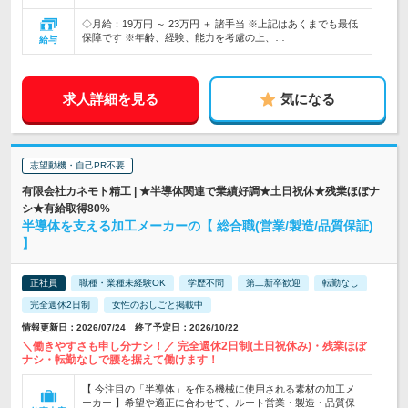
◇月給：19万円 ～ 23万円 ＋ 諸手当 ※上記はあくまでも最低
保障です ※年齢、経験、能力を考慮の上、…
給与
求人詳細を見る
気になる
志望動機・自己PR不要
有限会社カネモト精工 | ★半導体関連で業績好調★土日祝休★残業ほぼナ
シ★有給取得80%
半導体を支える加工メーカーの【 総合職(営業/製造/品質保証)
】
正社員
職種・業種未経験OK
学歴不問
第二新卒歓迎
転勤なし
完全週休2日制
女性のおしごと掲載中
情報更新日：2026/07/24 終了予定日：2026/10/22
＼働きやすさも申し分ナシ！／ 完全週休2日制(土日祝休み)・残業ほぼ
ナシ・転勤なしで腰を据えて働けます！
【 今注目の「半導体」を作る機械に使用される素材の加工メ
ーカー 】希望や適正に合わせて、ルート営業・製造・品質保