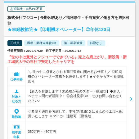
志望動機・自己PR不要
株式会社フジコー | 長期休暇あり／福利厚生・手当充実／働き方を選択可
能
★未経験歓迎★【印刷機オペレーター】◎年休120日
正社員
職種・業種未経験OK
第二新卒歓迎
転勤なし
情報更新日：2026/07/30 終了予定日：2026/10/12
『世の中は意外とフジコーでできている』売上右肩上がり、新設備・新
工場拡大中の当社で安定したキャリアを
＼ 世の中に必要とされる商品製造に関わるお仕事！／ ◎印刷
機のオペレーター業務をお任せします！★イチから学べる環境
仕事内容
あり
【新人を育成します！未経験からのスタート歓迎◎】◆新人・
ベテラン問わず活躍中！ ◎会社見学OK！ぜひお問い合わせく
対象と
ださい♪
なる方
◇希望と適性を考慮して、本社(丸亀市)又はまんのう工場へ配
属いたします ※マイカー通勤可 【勤務地…
勤務地
350万円～450万円
初年度
年収