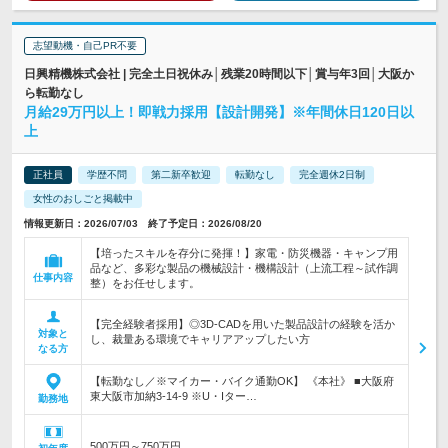
志望動機・自己PR不要
日興精機株式会社 | 完全土日祝休み│残業20時間以下│賞与年3回│大阪か
ら転勤なし
月給29万円以上！即戦力採用【設計開発】※年間休日120日以
上
正社員
学歴不問
第二新卒歓迎
転勤なし
完全週休2日制
女性のおしごと掲載中
情報更新日：2026/07/03 終了予定日：2026/08/20
【培ったスキルを存分に発揮！】家電・防災機器・キャンプ用
品など、多彩な製品の機械設計・機構設計（上流工程～試作調
仕事内容
整）をお任せします。
【完全経験者採用】◎3D-CADを用いた製品設計の経験を活か
対象と
し、裁量ある環境でキャリアアップしたい方
なる方
【転勤なし／※マイカー・バイク通勤OK】 《本社》 ■大阪府
東大阪市加納3-14-9 ※U・Iター…
勤務地
500万円～750万円