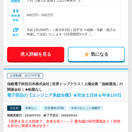
ク内 【雇入れ直後】上記の事業所 【…
勤務地
400万円～550万円
初年度
年収
月給 220,000円～＋賞与年2回＋諸手当 ※経験・年齢・能力を
考慮して決定いたします ※試用期間3カ月（…
給与
求人詳細を見る
気になる
志望動機・自己PR不要
信維電子科技日本株式会社 | 世界トップクラス！上場企業「信維通信」の
関連会社｜★転勤なし
電子部品の【エンジニア系総合職】★完全土日休＆年休120日
正社員
転勤なし
完全週休2日制
女性のおしごと掲載中
情報更新日：2026/07/24 終了予定日：2026/09/24
【世界を支える技術で、未来を拓く――】最先端の研究環境あり！技術
を存分に発揮＆伸ばせる！