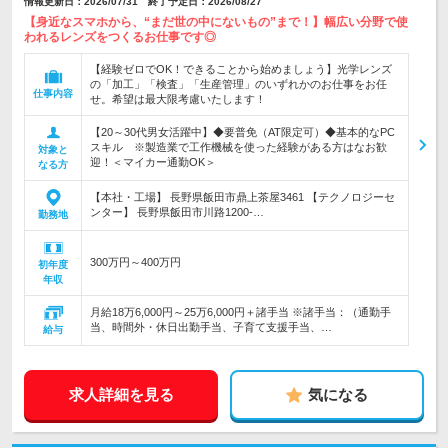
情報更新日：2026/07/31 終了予定日：2026/08/27
【身近なスマホから、“まだ世の中にないもの”まで！】幅広い分野で使
われるレンズをつくるお仕事です◎
【経験ゼロでOK！できることから始めましょう】光学レンズ
の「加工」「検査」「生産管理」のいずれかのお仕事をお任
仕事内容
せ。希望は最大限考慮いたします！
【20～30代男女活躍中】◆要普免（AT限定可）◆基本的なPC
スキル ※製造業で工作機械を使った経験がある方はなお歓
対象と
迎！＜マイカー通勤OK＞
なる方
【本社・工場】 長野県飯田市鼎上茶屋3461 【テクノロジーセ
ンター】 長野県飯田市川路1200-…
勤務地
300万円～400万円
初年度
年収
月給18万6,000円～25万6,000円＋諸手当 ※諸手当：（通勤手
当、時間外・休日出勤手当、子育て支援手当、…
給与
求人詳細を見る
気になる