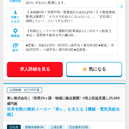
仕事内容
証のいずれかに配属します。
【 未経験OK！学歴不問／普通免許があればOK！】◎製造業経
験者は優遇◎ 「そろそろ社会人にならないと…」「正社員に
対象と
挑戦したい！」という方もぜひ！
なる方
【 転勤なし／マイカー通勤可(駐車場あり)／UIターン歓迎 】
本社／ 長野県千曲市大字八幡146…
勤務地
■営業／ 月給21万円～30万円＋諸手当＋賞与年2回 ■製造／ 月
給20万円～ ＋諸手当＋賞与年2回 ■品質保…
給与
求人詳細を見る
気になる
志望動機・自己PR不要
東レ株式会社 | 〈世界29ヶ国・地域に拠点展開〉#売上収益見通し25,000
億円超
世界有数の素材メーカー「東レ」を支える【機械・電気系総合
職】
正社員
業種未経験OK
上場企業
完全週休2日制