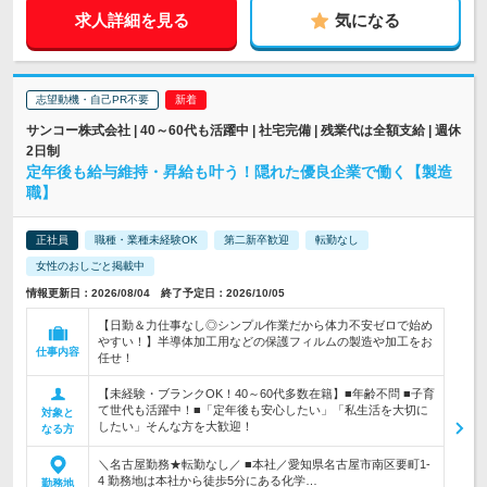
求人詳細を見る
気になる
志望動機・自己PR不要
サンコー株式会社 | 40～60代も活躍中 | 社宅完備 | 残業代は全額支給 | 週休
2日制
定年後も給与維持・昇給も叶う！隠れた優良企業で働く【製造
職】
正社員
職種・業種未経験OK
第二新卒歓迎
転勤なし
女性のおしごと掲載中
情報更新日：2026/08/04 終了予定日：2026/10/05
【日勤＆力仕事なし◎シンプル作業だから体力不安ゼロで始め
やすい！】半導体加工用などの保護フィルムの製造や加工をお
仕事内容
任せ！
【未経験・ブランクOK！40～60代多数在籍】■年齢不問 ■子育
て世代も活躍中！■「定年後も安心したい」「私生活を大切に
対象と
したい」そんな方を大歓迎！
なる方
＼名古屋勤務★転勤なし／ ■本社／愛知県名古屋市南区要町1-
4 勤務地は本社から徒歩5分にある化学…
勤務地