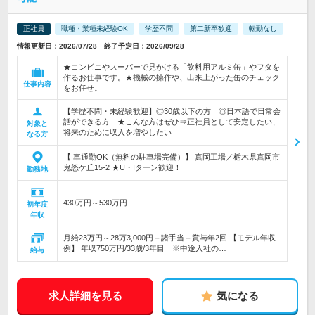
正社員
職種・業種未経験OK
学歴不問
第二新卒歓迎
転勤なし
情報更新日：2026/07/28 終了予定日：2026/09/28
★コンビニやスーパーで見かける「飲料用アルミ缶」やフタを
作るお仕事です。★機械の操作や、出来上がった缶のチェック
仕事内容
をお任せ。
【学歴不問・未経験歓迎】◎30歳以下の方 ◎日本語で日常会
話ができる方 ★こんな方はぜひ⇒正社員として安定したい、
対象と
将来のために収入を増やしたい
なる方
【 車通勤OK（無料の駐車場完備）】 真岡工場／栃木県真岡市
鬼怒ケ丘15-2 ★U・Iターン歓迎！
勤務地
430万円～530万円
初年度
年収
月給23万円～28万3,000円＋諸手当＋賞与年2回 【モデル年収
例】 年収750万円/33歳/3年目 ※中途入社の…
給与
求人詳細を見る
気になる