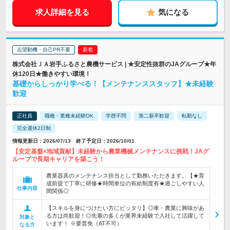
求人詳細を見る
気になる
志望動機・自己PR不要
株式会社ＪＡ岩手ふるさと農機サービス | ★安定性抜群のJAグループ★年
休120日★働きやすい環境！
基礎からしっかり学べる！【メンテナンススタッフ】★未経験
歓迎
正社員
職種・業種未経験OK
学歴不問
第二新卒歓迎
転勤なし
完全週休2日制
情報更新日：2026/07/13 終了予定日：2026/10/01
【安定基盤×地域貢献】未経験から農業機械メンテナンスに挑戦！JAグ
ループで長期キャリアを築こう！
農業器具のメンテナンス担当として勤務いただきます。【★育
成前提で丁寧に研修★時間単位の有給制度有★過ごしやすい人
仕事内容
間関係◎
【スキルを身につけたい方にピッタリ】◎車・農業に興味があ
る方は尚歓迎！◎先輩の多くが業界未経験で入社して活躍して
対象と
います！ ※要普免（AT不可）
なる方