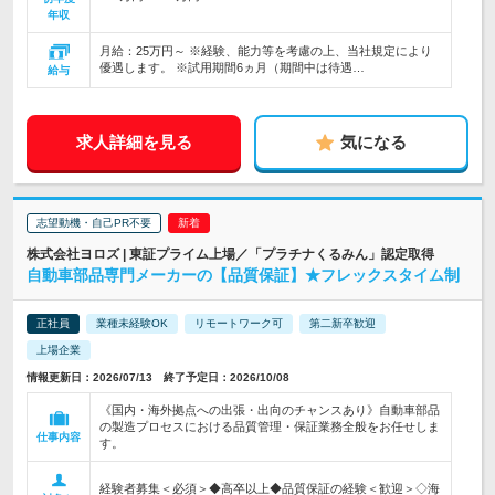
年収
月給：25万円～ ※経験、能力等を考慮の上、当社規定により
優遇します。 ※試用期間6ヵ月（期間中は待遇…
給与
求人詳細を見る
気になる
志望動機・自己PR不要
株式会社ヨロズ | 東証プライム上場／「プラチナくるみん」認定取得
自動車部品専門メーカーの【品質保証】★フレックスタイム制
正社員
業種未経験OK
リモートワーク可
第二新卒歓迎
上場企業
情報更新日：2026/07/13 終了予定日：2026/10/08
《国内・海外拠点への出張・出向のチャンスあり》自動車部品
の製造プロセスにおける品質管理・保証業務全般をお任せしま
仕事内容
す。
経験者募集＜必須＞◆高卒以上◆品質保証の経験＜歓迎＞◇海