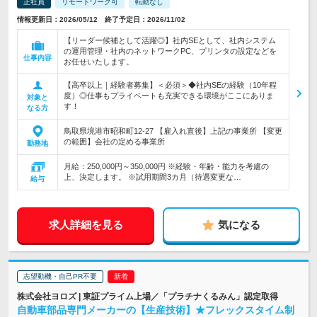
正社員
リモートワーク可
転勤なし
情報更新日：2026/05/12 終了予定日：2026/11/02
【リーダー候補として活躍◎】社内SEとして、社内システム
の運用管理・社内のネットワークPC、プリンタの設定などを
仕事内容
お任せいたします。
【高卒以上｜経験者募集】＜必須＞◆社内SEの経験（10年程
度）◎仕事もプライベートも充実できる環境がここにありま
対象と
す！
なる方
鳥取県境港市昭和町12-27 【雇入れ直後】上記の事業所 【変更
の範囲】会社の定める事業所
勤務地
月給：250,000円～350,000円 ※経験・年齢・能力を考慮の
上、決定します。 ※試用期間3カ月（待遇変更な…
給与
求人詳細を見る
気になる
志望動機・自己PR不要
株式会社ヨロズ | 東証プライム上場／「プラチナくるみん」認定取得
自動車部品専門メーカーの【生産技術】★フレックスタイム制