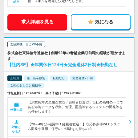
験・スキルを考慮し決定いたします。
給与
求人詳細を見る
気になる
志望動機・自己PR不要
株式会社東洋信号通信社 | 創業92年の老舗企業◎前職の経験が活かせま
す！
【社内SE】★年間休日124日★完全週休2日制★転勤なし
正社員
第二新卒歓迎
転勤なし
完全週休2日制
女性のおしごと掲載中
情報更新日：2026/07/28 終了予定日：2027/01/07
【創業92年の老舗企業◎／経験者歓迎◎】当社の商材の一つで
ある港湾データを収集、管理、配信等するシステムの開発等を
仕事内容
お任せします！
【20～40代が活躍中！経験者歓迎！】◎応募条件WEBシステ
対象と
ム開発や運用。保守のご経験をお持ちの方
なる方