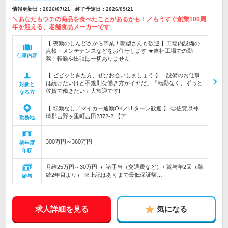
情報更新日：2026/07/21 終了予定日：2026/09/21
＼あなたもウチの商品を食べたことがあるかも！／もうすぐ創業100周
年を迎える、老舗食品メーカーです
【 夜勤のしんどさから卒業！朝型さんも歓迎 】工場内設備の
点検・メンテナンスなどをお任せします ★自社工場での勤
仕事内容
務！転勤や出張は一切ありません
【 ビビッときた方、ぜひお会いしましょう 】「設備のお仕事
は続けたいけど不規則な働き方がイヤだ」「転勤なく、ずっと
対象と
佐賀で働きたい」大歓迎です!!
なる方
【 転勤なし／マイカー通勤OK／UIターン歓迎 】 ◎佐賀県神
埼郡吉野ヶ里町吉田2372-2 【ア…
勤務地
300万円～360万円
初年度
年収
月給25万円～30万円 ＋ 諸手当（交通費など）+ 賞与年2回（勤
続2年目より） ※上記はあくまで最低保証額…
給与
求人詳細を見る
気になる