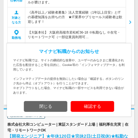
仕事内容
ルが磨けます。
《高卒以上／経験者募集》法人営業経験（1年以上目安）とIT
の基礎知識をお持ちの方 ★IT業界やプリセールス経験者は歓
対象と
迎します！
なる方
【大阪本社】 大阪府高槻市若松町36-18 ※転勤なし ※在宅・
リモートワーク可（一部従業員利用可…
勤務地
マイナビ転職からのお知らせ
425万円～600万円
初年度
年収
マイナビ転職では、サイトの継続的な改善や、ユーザーのみなさまに最適化され
た広告を配信すること等を目的に、Cookie等の「インフォマティブデータ」を利
月給280,000円～400,000円 ※経験、能力を考慮の上、当社規
用しています。
定により決定いたします。 ※試用期間3か月（…
給与
インフォマティブデータの提供を無効にしたい場合は「確認する」ボタンのリン
ク先から停止（オプトアウト）を行うことができます。
※オプトアウトをした場合、マイナビ転職の一部サービスを利用できない場合が
求人詳細を見る
気になる
あります。
閉じる
確認する
志望動機・自己PR不要
株式会社大和コンピューター | 東証スタンダード上場｜福利厚生充実｜在
宅・リモートワークOK
【開発エンジニア】★年休120日★完休2日(土日祝休)★転勤な