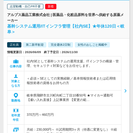
志望動機・自己PR不要
アルプス薬品工業株式会社 | 医薬品・化粧品原料を世界へ供給する原薬メ
ーカー
基幹システム運用/ITインフラ管理【社内SE】★年休120日＜岐
阜＞
正社員
第二新卒歓迎
完全週休2日制
女性のおしごと掲載中
情報更新日：2026/06/09 終了予定日：2026/11/30
社内SEとして基幹システムの運用支援、ITインフラの構築・管
理、セキュリティ対策などをお任せします。
仕事内容
＜必須＞SEとしての実務経験／基本情報技術者または応用情
対象と
報技術者の資格をお持ちの方
なる方
岐阜県飛騨市古川町向町二丁目10番50号 ★マイカー通勤可
【雇い入れ直後】上記事業所 【変更の範…
勤務地
370万円～460万円
初年度
年収
月給：230,000円～ ※試用期間3ヶ月（待遇に変更なし） ※経