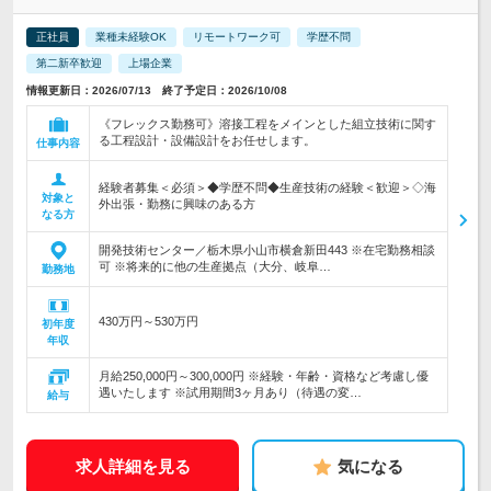
正社員
業種未経験OK
リモートワーク可
学歴不問
第二新卒歓迎
上場企業
情報更新日：2026/07/13 終了予定日：2026/10/08
《フレックス勤務可》溶接工程をメインとした組立技術に関す
る工程設計・設備設計をお任せします。
仕事内容
経験者募集＜必須＞◆学歴不問◆生産技術の経験＜歓迎＞◇海
対象と
外出張・勤務に興味のある方
なる方
開発技術センター／栃木県小山市横倉新田443 ※在宅勤務相談
可 ※将来的に他の生産拠点（大分、岐阜…
勤務地
430万円～530万円
初年度
年収
月給250,000円～300,000円 ※経験・年齢・資格など考慮し優
遇いたします ※試用期間3ヶ月あり（待遇の変…
給与
求人詳細を見る
気になる