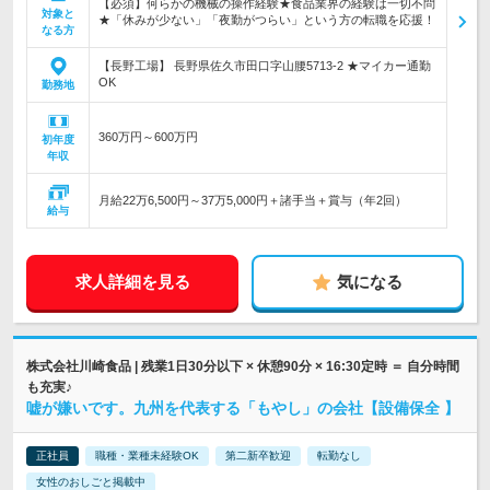
【必須】何らかの機械の操作経験★食品業界の経験は一切不問
対象と
★「休みが少ない」「夜勤がつらい」という方の転職を応援！
なる方
【長野工場】 長野県佐久市田口字山腰5713-2 ★マイカー通勤
OK
勤務地
360万円～600万円
初年度
年収
月給22万6,500円～37万5,000円＋諸手当＋賞与（年2回）
給与
求人詳細を見る
気になる
株式会社川崎食品 | 残業1日30分以下 × 休憩90分 × 16:30定時 ＝ 自分時間
も充実♪
嘘が嫌いです。九州を代表する「もやし」の会社【設備保全 】
正社員
職種・業種未経験OK
第二新卒歓迎
転勤なし
女性のおしごと掲載中