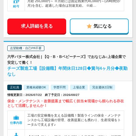
月給 255,000円～ ※月給には固定残業代45,000円～(20時間分/
月)を含む。超過した場合は別途支給。 ※経…
給与
求人詳細を見る
気になる
志望動機・自己PR不要
六甲バター株式会社 | 【Q・B・Bベビーチーズ】でおなじみ♪上場企業で
安定して働く！
チーズ製造工場【設備職】年間休日128日◆賞与4ヶ月分◆夜勤
なし
正社員
業種未経験OK
学歴不問
上場企業
完全週休2日制
情報更新日：2026/07/22 終了予定日：2026/08/27
保全・メンテナンス・改善提案まで幅広く担当★現場から頼られる存在
として活躍しませんか！
工場の安定稼働を支える設備職！製造ラインの保全・メンテナ
ンスから工場設備の管理、改善提案にも携わり、生産現場をト
仕事内容
ータルで支えます♪