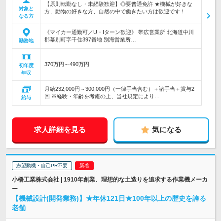
【原則転勤なし・未経験歓迎】◎要普通免許 ★機械が好きな
対象と
方、動物の好きな方、自然の中で働きたい方は歓迎です！
なる方
《マイカー通勤可／U・Iターン歓迎》 帯広営業所 北海道中川
郡幕別町字千住397番地 別海営業所…
勤務地
370万円～490万円
初年度
年収
月給232,000円～300,000円（一律手当含む）＋諸手当＋賞与2
回 ※経験・年齢を考慮の上、当社規定により…
給与
求人詳細を見る
気になる
志望動機・自己PR不要
小橋工業株式会社 | 1910年創業、理想的な土造りを追求する作業機メーカ
ー
【機械設計(開発業務)】★年休121日★100年以上の歴史を誇る
老舗