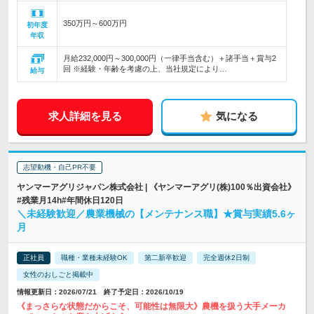
350万円～600万円
初年度
年収
月給232,000円～300,000円（一律手当含む）＋諸手当＋賞与2
回 ※経験・年齢を考慮の上、当社規定により…
給与
求人詳細を見る
気になる
志望動機・自己PR不要
ヤンマーアグリジャパン株式会社 | 《ヤンマーアグリ(株)100％出資会社》
#残業月14h#年間休日120日
＼未経験歓迎／農業機械の【メンテナンス職】★賞与実績5.6ヶ
月
正社員
職種・業種未経験OK
第二新卒歓迎
完全週休2日制
女性のおしごと掲載中
情報更新日：2026/07/21 終了予定日：2026/10/19
《まっさらな状態だからこそ、可能性は無限大》農機を扱う大手メーカ