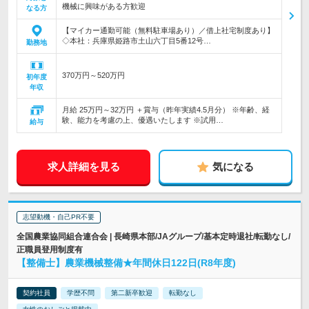
機械に興味がある方歓迎
なる方
【マイカー通勤可能（無料駐車場あり）／借上社宅制度あり】
◇本社：兵庫県姫路市土山六丁目5番12号…
勤務地
370万円～520万円
初年度
年収
月給 25万円～32万円 ＋賞与（昨年実績4.5月分） ※年齢、経
験、能力を考慮の上、優遇いたします ※試用…
給与
求人詳細を見る
気になる
志望動機・自己PR不要
全国農業協同組合連合会 | 長崎県本部/JAグループ/基本定時退社/転勤なし/
正職員登用制度有
【整備士】農業機械整備★年間休日122日(R8年度)
契約社員
学歴不問
第二新卒歓迎
転勤なし