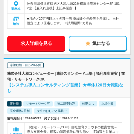
神奈川県横浜市鶴見区大黒ふ頭22番横浜港流通センター8F 181
2室 【雇入れ直後】上記事業所 【…
勤務地
■月給／20万円以上＋各種手当 ※経験や年齢等を考慮し、当社
規定により優遇します。 ※試用期間3カ月あ…
給与
求人詳細を見る
気になる
志望動機・自己PR不要
株式会社大和コンピューター | 東証スタンダード上場｜福利厚生充実｜在
宅・リモートワークOK
【システム導入コンサルティング営業】★年休120日★転勤な
し
正社員
リモートワーク可
第二新卒歓迎
転勤なし
上場企業
完全週休2日制
女性のおしごと掲載中
情報更新日：2026/05/19 終了予定日：2026/11/09
《在宅・リモートワークOK》自社教育クラウドの提案営業～
導入支援全般。顧客の課題解決に寄り添い、IT知識と営業スキ