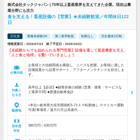
株式会社タックジャパン | 70年以上畜産業界を支えてきた企業。現在は農
業分野にも注力
食を支える！畜産設備の【営業】★未経験歓迎／年間休日122
日
正社員
業種未経験OK
第二新卒歓迎
転勤なし
完全週休2日制
情報更新日：2026/07/24 終了予定日：2026/10/22
【未経験からでも始められる専門営業】設備を通して畜産農家を支え、
「人と食と地球」を繋いでいきましょう
お客様との信頼関係を構築し、ニーズを把握。お客様に適した
設備提案から設置サポート、アフターメンテナンスを担当しま
仕事内容
す。
高卒以上【必須】■顧客折衝の経験 (営業・接客・サービスな
対象と
ど業界不問) ■普通自動車免許
なる方
<本社> 岐阜県大垣市開発町5-71-1 ※転勤無し ※マイカー通勤
可(駐車場有／遠方の方は高速代…
勤務地
380万円～630万円
初年度
年収