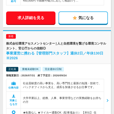
450,000円 ※経験や能力に応じて相談のう…
給与
求人詳細を見る
気になる
株式会社環境アセスメントセンター | 人と自然環境を繋げる環境コンサル
タント、官公庁からの信頼◎
事業運営に携わる【管理部門スタッフ】週休2日／年休130日
※2026
正社員
業種未経験OK
完全週休2日制
情報更新日：2026/07/31 終了予定日：2026/09/24
社会貢献度の高い事業を、高い専門性と最新の知識・技術で、
バックオフィスから支え、成長を加速させるお仕事です。
仕事内容
大学卒業以上、総務、人事、事業管理などの実務経験をお持ち
対象と
の方
なる方
★転勤なし ★マイカー通勤OK（駐車場あり） 【本社】 住