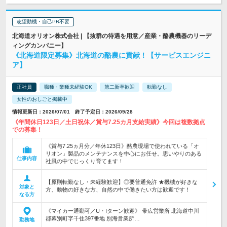
志望動機・自己PR不要
北海道オリオン株式会社 | 【抜群の待遇を用意／産業・酪農機器のリーデ
ィングカンパニー】
《北海道限定募集》北海道の酪農に貢献！【サービスエンジニ
ア】
正社員
職種・業種未経験OK
第二新卒歓迎
転勤なし
女性のおしごと掲載中
情報更新日：2026/07/01 終了予定日：2026/09/28
《年間休日123日／土日祝休／賞与7.25カ月支給実績》今回は複数拠点
での募集！
《賞与7.25ヵ月分／年休123日》酪農現場で使われている「オ
リオン」製品のメンテナンスを中心にお任せ。思いやりのある
仕事内容
社風の中でじっくり育てます！
【原則転勤なし・未経験歓迎】◎要普通免許 ★機械が好きな
対象と
方、動物の好きな方、自然の中で働きたい方は歓迎です！
なる方
《マイカー通勤可／U・Iターン歓迎》 帯広営業所 北海道中川
郡幕別町字千住397番地 別海営業所…
勤務地