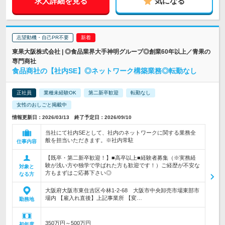
求人詳細を見る
気になる
志望動機・自己PR不要
東果大阪株式会社 | ◎食品業界大手神明グループ◎創業60年以上／青果の
専門商社
食品商社の【社内SE】◎ネットワーク構築業務◎転勤なし
正社員
業種未経験OK
第二新卒歓迎
転勤なし
女性のおしごと掲載中
情報更新日：2026/03/13 終了予定日：2026/09/10
当社にて社内SEとして、社内のネットワークに関する業務全
般を担当いただきます。※社内常駐
仕事内容
【既卒・第二新卒歓迎！】■高卒以上■経験者募集（※実務経
験が浅い方や独学で学ばれた方も歓迎です！）ご経歴が不安な
対象と
方もまずはご応募下さい◎
なる方
大阪府大阪市東住吉区今林1-2-68 大阪市中央卸売市場東部市
場内 【雇入れ直後】上記事業所 【変…
勤務地
350万円～500万円
初年度