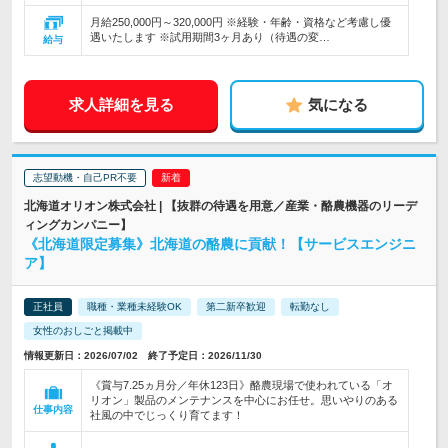
月給250,000円～320,000円 ※経験・年齢・資格など考慮し優
遇いたします ※試用期間3ヶ月あり（待遇の変…
給与
求人詳細を見る
気になる
志望動機・自己PR不要
北海道オリオン株式会社 | 【抜群の待遇を用意／産業・酪農機器のリーデ
ィングカンパニー】
《北海道限定募集》北海道の酪農に貢献！【サービスエンジニ
ア】
正社員
職種・業種未経験OK
第二新卒歓迎
転勤なし
女性のおしごと掲載中
情報更新日：2026/07/02 終了予定日：2026/11/30
《賞与7.25ヵ月分／年休123日》酪農現場で使われている「オ
リオン」製品のメンテナンスを中心にお任せ。思いやりのある
仕事内容
社風の中でじっくり育てます！