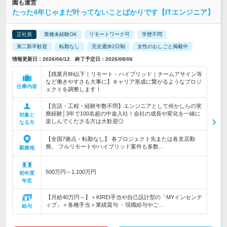
園も運営
たった4年じゃまだ叶ってないことばかりです【ITエンジニア】
正社員
業種未経験OK
リモートワーク可
学歴不問
第二新卒歓迎
転勤なし
完全週休2日制
女性のおしごと掲載中
情報更新日：2026/06/12 終了予定日：2026/08/06
【残業月8h以下｜リモート・ハイブリッド｜チームアサイン等
など働きやすさも大事に】キャリア形成に繋がるようなプロジ
仕事内容
ェクトを調整します！
【言語・工程・経験年数不問】エンジニアとして何かしらの実
務経験│3年で100名超の中途入社！会社の成長や変化を一緒に
対象と
楽しんでくださる方は大歓迎◎
なる方
【全国7拠点・転勤なし】 各プロジェクト先または各支店勤
務。 フルリモートやハイブリッド案件も多数…
勤務地
500万円～1,100万円
初年度
年収
【月給40万円～】＋KIREI手当や自己設計型の「MYインセンテ
ィブ」＋各種手当＋業績賞与 ・現職給与やご…
給与