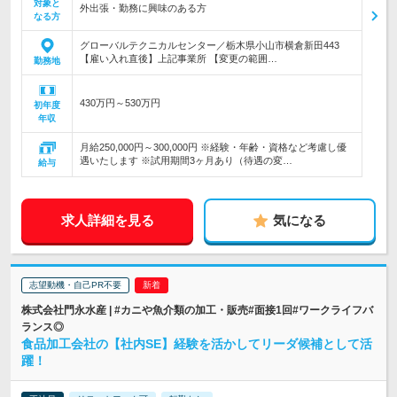
対象と
外出張・勤務に興味のある方
なる方
グローバルテクニカルセンター／栃木県小山市横倉新田443
【雇い入れ直後】上記事業所 【変更の範囲…
勤務地
430万円～530万円
初年度
年収
月給250,000円～300,000円 ※経験・年齢・資格など考慮し優
遇いたします ※試用期間3ヶ月あり（待遇の変…
給与
求人詳細を見る
気になる
志望動機・自己PR不要
株式会社門永水産 | #カニや魚介類の加工・販売#面接1回#ワークライフバ
ランス◎
食品加工会社の【社内SE】経験を活かしてリーダ候補として活
躍！