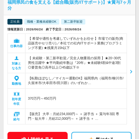
福岡県民の食を支える【総合職(販売/ITサポート)】★賞与7ヶ月
分
正社員
職種・業種未経験OK
第二新卒歓迎
情報更新日：2026/06/24 終了予定日：2026/08/24
【 希望や適性を考慮していずれかをお任せ 】市場での販売(商
品販売やセリ売り)／本社での社内ITサポート業務(プログラミ
仕事内容
ング不要) ★残業月15h以下
【 未経験・第二新卒歓迎／完全人物重視の採用 】★20~30代
男性活躍中 ★平均勤続年数は『20年』★未経験6割&中途3割
対象と
◎要普免◎高卒以上◎45歳以下※
なる方
【転勤ほぼなし／マイカー通勤OK】福岡県内（福岡市/柳川市/
久留米市/大牟田市/田川郡）のいずれか…
勤務地
370万円～450万円
初年度
年収
【販売】 大卒：月給234,000円～ ＋ 諸手当 ＋ 賞与年3回 専
門・短大卒：月給212,000円～ ＋ 諸手当 ＋ …
給与