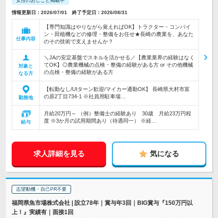
女性のおしごと掲載中
情報更新日：2026/07/01 終了予定日：2026/08/31
【専門知識はやりながら覚えればOK】トラクター・コンバイ
ン・田植機などの修理・整備をお任せ★長崎の農業を、あなた
仕事内容
のその技術で支えませんか？
＼JAの安定基盤でスキルを活かせる／【農業業界の経験はなく
てOK】◎農業機械の点検・整備の経験がある方 or その他機械
対象と
の点検・整備の経験がある方
なる方
【転勤なし/UIターン歓迎/マイカー通勤OK】 長崎県大村市富
の原2丁目734-1 ※社員用駐車場…
勤務地
月給20万円～ （例）整備士の経験あり 30歳 月給23万円程
度 ※3か月の試用期間あり（待遇同一） ※経…
給与
求人詳細を見る
気になる
志望動機・自己PR不要
福岡県魚市場株式会社 | 設立78年｜賞与年3回｜BIG賞与『150万円以
上！』実績有｜面接1回