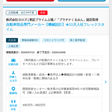
志望動機・自己PR不要
株式会社ヨロズ | 東証プライム上場／「プラチナくるみん」認定取得
自動車部品専門メーカー【機械設計】★11月入社フレックスタ
イム
正社員
業種未経験OK
リモートワーク可
第二新卒歓迎
上場企業
情報更新日：2026/07/13 終了予定日：2026/10/08
《海外拠点への転勤のチャンスあり》サスペンション、ブレー
キペダルなどの設計業務をお任せします。
仕事内容
経験者募集＜必須＞◆高卒以上◆機械設計の経験＜歓迎＞◇海
対象と
外出張・勤務に興味のある方
なる方
開発技術センター／栃木県小山市横倉新田443 ※在宅勤務相談
可 【雇い入れ直後】上記事業所 【変更…
勤務地
430万円～550万円
初年度
年収