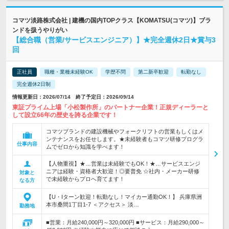
コマツ淡路株式会社 | 建機の国内TOPクラス【KOMATSU(コマツ)】ブラ
ンドを扱うやりがい
【総合職（営業/サービスエンジニア）】★完全週休2日★賞与3
回
正社員
職種・業種未経験OK
学歴不問
第二新卒歓迎
転勤なし
完全週休2日制
情報更新日：2026/07/14 終了予定日：2026/09/14
東証プライム上場「小松製作所」のパートナー企業！正規ディーラーと
して設立66年の歴史を誇る企業です！
コマツブランドの建設機械やフォークリフトの営業もしくはメ
ンテナンスをお任せします。★未経験者もコマツ研修プログラ
仕事内容
ムでゼロから知識を学べます！
【人物重視】★…営業は未経験でもOK！★…サービスエンジ
ニアは経験・資格者大歓迎！◎要普免 ☆社内・メーカー研修
対象と
で未経験からプロへ育てます！
なる方
【U・Iターン歓迎！転勤なし！マイカー通勤OK！】 兵庫県洲
本市桑間1丁目1-7 ＜アクセス＞ 淡…
勤務地
■営業：月給240,000円～320,000円 ■サービス：月給290,000～