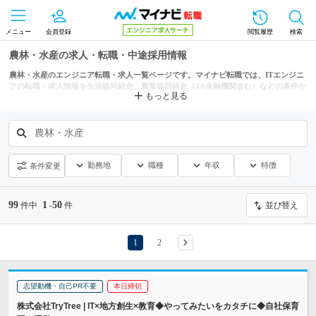
メニュー
会員登録
閲覧履歴
検索
農林・水産の求人・転職・中途採用情報
農林・水産のエンジニア転職・求人一覧ページです。マイナビ転職では、ITエンジニ
アの転職・求人情報を生活協同組合、農業協同組合（JA金融機関含む）などの条件か
もっと見る
らも探せます。
農林・水産
勤務地
職種
年収
特徴
条件変更
99
1
50
件中
-
件
並び替え
1
2
志望動機・自己PR不要
本日締切
株式会社TryTree | IT×地方創生×教育◆やってみたいをカタチに◆自社保育