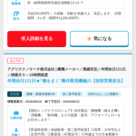
所：静岡県静岡市葵区清閑町13-12 ア…
勤務地
月給254,900円～ ※経験・年齢を考慮の上、決定します。 試用
期間：3ヵ月（期間中は250,900円）
給与
求人詳細を見る
気になる
あと5日
アグリテクノサーチ株式会社 | 農機メーカー／業績安定／年間休日121日
／残業月５～10時間程度
年間休日121日★”種をまく”農作業用機械の【技術営業担当】
正社員
職種・業種未経験OK
第二新卒歓迎
女性のおしごと掲載中
情報更新日：2026/06/16 終了予定日：2026/08/10
【国内トップクラスのシェア】自社製品「播種機（種まき機）
「消毒機」「散布機」などの提案・販売・アフターフォローを
仕事内容
お任せします！
【育成枠採用／未経験者・第二新卒歓迎】◎高専・大学卒以上
（文理不問）◎要普免（AT限定可）◎40歳までの方★農業や
対象と