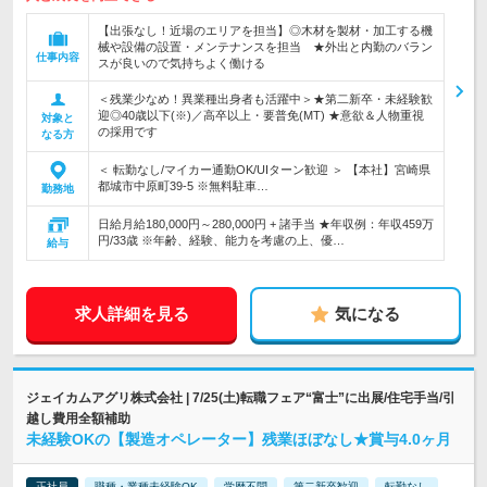
【出張なし！近場のエリアを担当】◎木材を製材・加工する機
械や設備の設置・メンテナンスを担当 ★外出と内勤のバラン
仕事内容
スが良いので気持ちよく働ける
＜残業少なめ！異業種出身者も活躍中＞★第二新卒・未経験歓
迎◎40歳以下(※)／高卒以上・要普免(MT) ★意欲＆人物重視
対象と
の採用です
なる方
＜ 転勤なし/マイカー通勤OK/UIターン歓迎 ＞ 【本社】宮崎県
都城市中原町39-5 ※無料駐車…
勤務地
日給月給180,000円～280,000円 + 諸手当 ★年収例：年収459万
円/33歳 ※年齢、経験、能力を考慮の上、優…
給与
求人詳細を見る
気になる
ジェイカムアグリ株式会社 | 7/25(土)転職フェア“富士”に出展/住宅手当/引
越し費用全額補助
未経験OKの【製造オペレーター】残業ほぼなし★賞与4.0ヶ月
正社員
職種・業種未経験OK
学歴不問
第二新卒歓迎
転勤なし