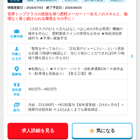
情報更新日：2026/07/03 終了予定日：2026/08/20
世界トップクラスの技術を持つ肥料メーカー！一生モノのスキルと、無
理なく長く続けられる環境をその手に！
《入社スグのひとり立ちはなし⇒はじめの1年は実習》機械の
操作を中心に、肥料製造ラインの管理をお任せ ★有給消化実
仕事内容
績87％ ★手厚い家族手当
「製造をやってみたい」「正社員デビューしたい」という意欲
を応援 ◎挨拶や確認など、当たり前のことができればOK ◎地
対象と
域で腰を据えたい方もぜひ
なる方
★転勤なし！ ★マイカー・バイク・自転車通勤OK！※条件あ
り（駐車場も別途あり） 【富士工場】 静…
勤務地
350万円～450万円
初年度
年収
月給：213,000円～+年2回賞与【前年度実績・計4.0ヶ月分】＋
残業代全額支給 ※上記はあくまでも最低保証…
給与
求人詳細を見る
気になる