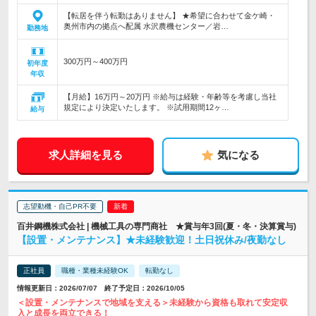
【転居を伴う転勤はありません】 ★希望に合わせて金ケ崎・
奥州市内の拠点へ配属 水沢農機センター／岩…
勤務地
300万円～400万円
初年度
年収
【月給】16万円～20万円 ※給与は経験・年齢等を考慮し当社
規定により決定いたします。 ※試用期間12ヶ…
給与
求人詳細を見る
気になる
志望動機・自己PR不要
百井鋼機株式会社 | 機械工具の専門商社 ★賞与年3回(夏・冬・決算賞与)
【設置・メンテナンス】★未経験歓迎！土日祝休み/夜勤なし
正社員
職種・業種未経験OK
転勤なし
情報更新日：2026/07/07 終了予定日：2026/10/05
＜設置・メンテナンスで地域を支える＞未経験から資格も取れて安定収
入と成長を両立できる！