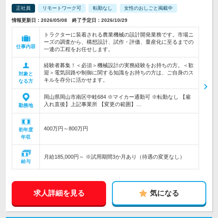
正社員
リモートワーク可
転勤なし
女性のおしごと掲載中
情報更新日：2026/05/08 終了予定日：2026/10/29
トラクターに装着される農業機械の設計開発業務です。市場ニ
ーズの調査から、構想設計、試作・評価、量産化に至るまでの
仕事内容
一連の工程をお任せします。
経験者募集！＜必須＞機械設計の実務経験をお持ちの方。＜歓
迎＞電気回路や制御に関する知識をお持ちの方は、ご自身のス
対象と
キルを存分に活かせます。
なる方
岡山県岡山市南区中畦684 ※マイカー通勤可 ※転勤なし 【雇
入れ直後】上記事業所 【変更の範囲】…
勤務地
400万円～800万円
初年度
年収
月給185,000円～ ※試用期間3か月あり（待遇の変更なし）
給与
求人詳細を見る
気になる