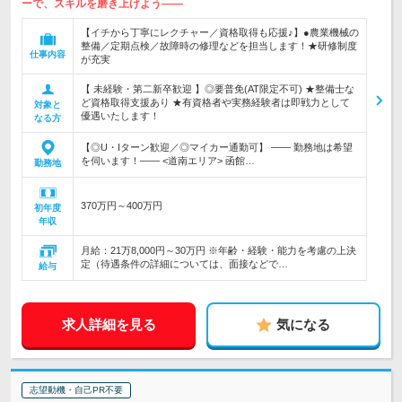
ーで、スキルを磨き上げよう――
【イチから丁寧にレクチャー／資格取得も応援♪】●農業機械の
整備／定期点検／故障時の修理などを担当します！★研修制度
仕事内容
が充実
【 未経験・第二新卒歓迎 】◎要普免(AT限定不可) ★整備士な
ど資格取得支援あり ★有資格者や実務経験者は即戦力として
対象と
優遇いたします！
なる方
【◎U・Iターン歓迎／◎マイカー通勤可】 ―― 勤務地は希望
を伺います！―― <道南エリア> 函館…
勤務地
370万円～400万円
初年度
年収
月給：21万8,000円～30万円 ※年齢・経験・能力を考慮の上決
定（待遇条件の詳細については、面接などで…
給与
求人詳細を見る
気になる
志望動機・自己PR不要