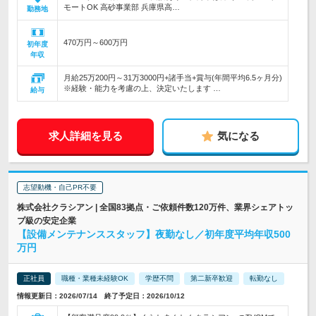
モートOK 高砂事業部 兵庫県高…
勤務地
470万円～600万円
初年度
年収
月給25万200円～31万3000円+諸手当+賞与(年間平均6.5ヶ月分)
※経験・能力を考慮の上、決定いたします …
給与
求人詳細を見る
気になる
志望動機・自己PR不要
株式会社クラシアン | 全国83拠点・ご依頼件数120万件、業界シェアトッ
プ級の安定企業
【設備メンテナンススタッフ】夜勤なし／初年度平均年収500
万円
正社員
職種・業種未経験OK
学歴不問
第二新卒歓迎
転勤なし
情報更新日：2026/07/14 終了予定日：2026/10/12