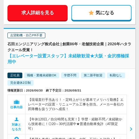
求人詳細を見る
気になる
志望動機・自己PR不要
石田エンジニアリング株式会社 | 創業86年・老舗技術企業｜2026年ハタラ
クエール受賞！
【エレベーター設置スタッフ】未経験歓迎★大阪・金沢積極採
用中
正社員
職種・業種未経験OK
学歴不問
第二新卒歓迎
転勤なし
完全週休2日制
情報更新日：2026/06/30 終了予定日：2026/08/31
【現場直行手当あり！・定時上がりが基本でメリハリ勤務】エ
レベーターの設置・リニューアル工事を担当。メーカー各社の
仕事内容
昇降機を扱うプロへ成長！
【年休120日／自分時間も充実！】学歴・経験不問／未経験か
ら技術者に！◎20～30代活躍中★普通自動車免許（AT限定
対象と
可）
なる方