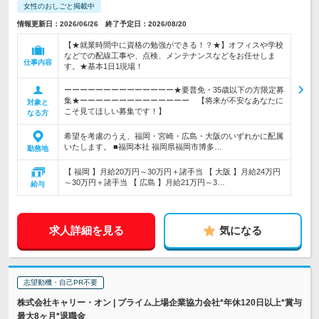
女性のおしごと掲載中
情報更新日：2026/06/26 終了予定日：2026/08/20
【★就業時間中に資格の勉強ができる！？★】オフィスや学校
などでの配線工事や、点検、メンテナンスなどをお任せしま
仕事内容
す。★基本1日1現場！
ーーーーーーーーーーーーーー★要普免・35歳以下の方限定募
集★ーーーーーーーーーーーーーー 【将来が不安なあなたに
対象と
こそ見てほしい募集です！】
なる方
希望を考慮のうえ、福岡・宮崎・広島・大阪のいずれかに配属
いたします。 ■福岡本社 福岡県福岡市博多…
勤務地
【 福岡 】月給20万円～30万円＋諸手当 【 大阪 】月給24万円
～30万円＋諸手当 【 広島 】月給21万円～3…
給与
求人詳細を見る
気になる
志望動機・自己PR不要
株式会社キャリー・オン | プライム上場企業協力会社*年休120日以上*賞与
最大8ヶ月*退職金