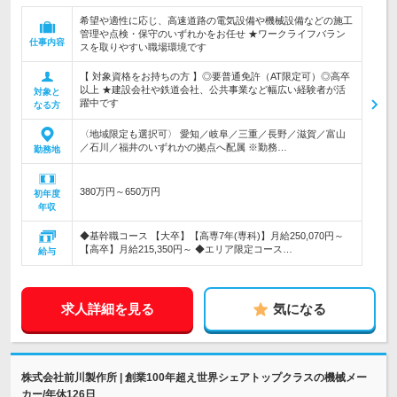
希望や適性に応じ、高速道路の電気設備や機械設備などの施工
管理や点検・保守のいずれかをお任せ ★ワークライフバラン
仕事内容
スを取りやすい職場環境です
【 対象資格をお持ちの方 】◎要普通免許（AT限定可）◎高卒
以上 ★建設会社や鉄道会社、公共事業など幅広い経験者が活
対象と
躍中です
なる方
〈地域限定も選択可〉 愛知／岐阜／三重／長野／滋賀／富山
／石川／福井のいずれかの拠点へ配属 ※勤務…
勤務地
380万円～650万円
初年度
年収
◆基幹職コース 【大卒】【高専7年(専科)】月給250,070円～
【高卒】月給215,350円～ ◆エリア限定コース…
給与
求人詳細を見る
気になる
株式会社前川製作所 | 創業100年超え世界シェアトップクラスの機械メー
カー/年休126日