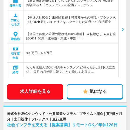
【顧客満足度99.9％】くらしあんしんクラシアン♪のTVCMで
お馴染み！『クラシアン』の設備メンテナンス
仕事内容
【中途入社90％】未経験歓迎！異業種からの転職・ブランクあ
対象と
りもOK◆新しいキャリアをスタートした30代・40代活躍中
なる方
【全国で募集／希望の勤務地100％考慮】 ★転勤なし ★直行直
帰OK！ 関東・北海道・東北・中部・…
勤務地
400万円～600万円
初年度
年収
＼＼月収最大150万円のチャンス／／ 頑張った分だけ収入に直
結！ 毎月の月給額に驚くことも珍しくありま…
給与
求人詳細を見る
気になる
株式会社JVCケンウッド・公共産業システム | プライム上場G｜賞与5ヶ月
分｜土日祝休｜フレックス｜直行直帰
社会インフラを支える【提案営業】リモートOK／年休126日