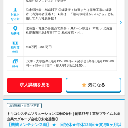
道新幹線プロジェクト参画中！
◎未経験者：30歳以下 ◎経験者：軌道または保線工事の経験
者（有資格者優遇！）★実は…「給与や待遇がいいから」と転
対象と
職してきた社員多数！
なる方
北海道・青森の各拠点で勤務（UIターン歓迎） 本店 ／北海道
札幌市東区北6条東4丁目 札幌支店・札…
勤務地
400万円～800万円
初年度
年収
[大学・大学院卒] 月給195,600円～＋諸手当 [高専] 月給190,900
円～＋諸手当 [専門・短大卒] 月給189,50…
給与
求人詳細を見る
気になる
志望動機・自己PR不要
トキコシステムソリューションズ株式会社 | 創業87年！東証プライム上場
企業のグループ会社◎安定基盤◎
【機械メンテナンス職】 ★土日祝休★年休125日★賞与5ヶ月以