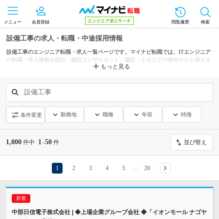
メニュー
会員登録
閲覧履歴
検索
設備工事の求人・転職・中途採用情報
設備工事のエンジニア転職・求人一覧ページです。マイナビ転職では、ITエンジニア
の転職・求人情報を設計、建設コンサルタント、建設・土木などの条件からも探せま
もっと見る
す。
設備工事
勤務地
職種
年収
特徴
条件変更
1,000
1
50
件中
-
件
並び替え
1
2
3
4
5
20
…
中部日信電子株式会社 | ◆上場企業グループ会社 ◆「イオンモール ナゴヤ