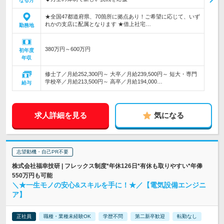
なる方
★全国47都道府県、70箇所に拠点あり！ご希望に応じて、いず
れかの支店に配属となります ★借上社宅…
勤務地
380万円～600万円
初年度
年収
修士了／月給252,300円～ 大卒／月給239,500円～ 短大・専門
学校卒／月給213,500円～ 高卒／月給194,000…
給与
求人詳細を見る
気になる
志望動機・自己PR不要
株式会社福幸技研 | フレックス制度*年休126日*有休も取りやすい*年俸
550万円も可能
＼★一生モノの安心&スキルを手に！★／【電気設備エンジニ
ア】
正社員
職種・業種未経験OK
学歴不問
第二新卒歓迎
転勤なし