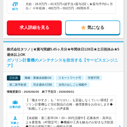
月給：28.8万円～43.9万円+諸手当+賞与2回＼★賞与平均5ヶ月
分／ ※年収例：480万円～550万円（時間外手…
給与
求人詳細を見る
気になる
株式会社タツノ | ★賞与実績5.45ヶ月分★年間休日128日★土日祝休み★5
連休以上OK
ガソリン計量機のメンテナンスを担当する【サービスエンジニ
ア】
正社員
職種・業種未経験OK
リモートワーク可
学歴不問
第二新卒歓迎
完全週休2日制
女性のおしごと掲載中
情報更新日：2026/06/30 終了予定日：2026/08/31
【「働きやすさ」も「やりがい」も妥協しなくていい環境】ガ
ソリン計量機など当社製品の点検・修理業務をお任せします◆
仕事内容
『転職してよかった』の声多数
【未経験・第二新卒OK！20～30代活躍中】応募条件：高卒以
上＆要普免（AT限定可）◆機械や工具を触るのが好きな方歓迎
対象と
◆万全の体制で新しい挑戦を応援