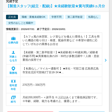
完成予定
【製造スタッフ(組立・配線)】★未経験歓迎★賞与実績6ヵ月分
正社員
職種・業種未経験OK
学歴不問
第二新卒歓迎
転勤なし
女性のおしごと掲載中
情報更新日：2026/07/31 終了予定日：2026/10/01
【カフェ風の休憩室、レク室などを備えた環境も！】工具を用
いた機器の取り付け・検査、配線作業など ※希望や適性に応
仕事内容
じていずれかの業務をお任せ
【未経験・第二新卒歓迎！】■未経験者(※40歳未満)／経験者
(年齢不問)★異業種出身の20・30代が多数活躍中！人柄・意欲
対象と
重視の採用です
なる方
【 転勤なし／マイカー通勤可 】 ■本社・可部工場 広島県広島
市安佐北区可部南2丁目18-34 ■…
勤務地
270万円～330万円
初年度
年収
月給200,000円～＋諸手当 ※上記はあくまで最低保証額です。
※年齢、経験、能力を考慮の上、優遇します…
給与