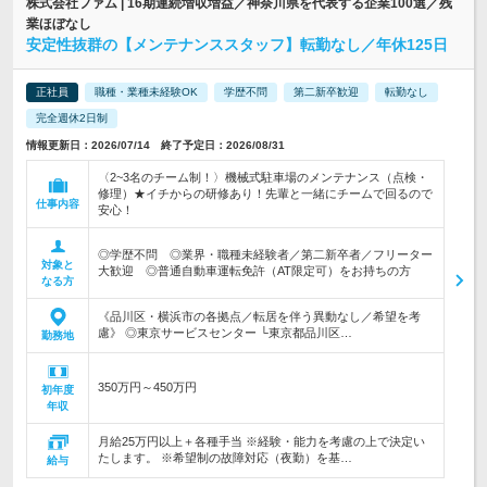
株式会社ファム | 16期連続増収増益／神奈川県を代表する企業100選／残
業ほぼなし
安定性抜群の【メンテナンススタッフ】転勤なし／年休125日
正社員
職種・業種未経験OK
学歴不問
第二新卒歓迎
転勤なし
完全週休2日制
情報更新日：2026/07/14 終了予定日：2026/08/31
〈2~3名のチーム制！〉機械式駐車場のメンテナンス（点検・
修理）★イチからの研修あり！先輩と一緒にチームで回るので
仕事内容
安心！
◎学歴不問 ◎業界・職種未経験者／第二新卒者／フリーター
対象と
大歓迎 ◎普通自動車運転免許（AT限定可）をお持ちの方
なる方
《品川区・横浜市の各拠点／転居を伴う異動なし／希望を考
慮》 ◎東京サービスセンター └東京都品川区…
勤務地
350万円～450万円
初年度
年収
月給25万円以上＋各種手当 ※経験・能力を考慮の上で決定い
たします。 ※希望制の故障対応（夜勤）を基…
給与