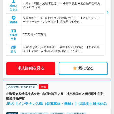
＜業界・職種未経験者歓迎！＞ ◆高卒以上 ◆要自動車運転免
対象と
許（AT限定可）
なる方
＼首都圏・中部・関西エリア積極採用中！／ 【東芝コンシュ
ーママーケティング各拠点】 宮城県（仙台市…
勤務地
370万円～570万円
初年度
年収
月給220,000円～280,000円（残業手当別途支給） 【モデル年
収例】 27歳・入社5年／年収500万円（月収27…
給与
求人詳細を見る
気になる
志望動機・自己PR不要
北海道旅客鉄道株式会社 | 未経験歓迎／寮・社宅補助有／福利厚生充実／
残業月9h程度
JRの【メンテナンス職（鉄道車両・機械）】◎基本土日祝休み