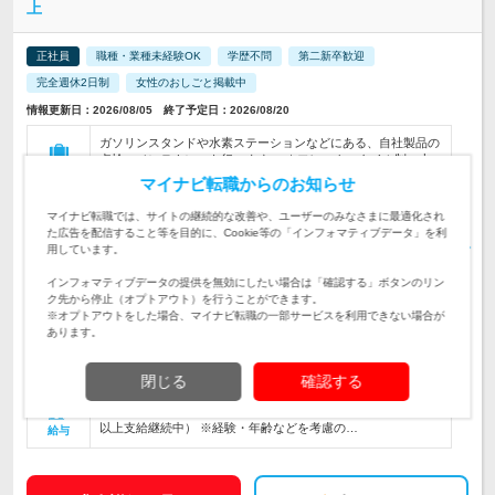
上
正社員
職種・業種未経験OK
学歴不問
第二新卒歓迎
完全週休2日制
女性のおしごと掲載中
情報更新日：2026/08/05 終了予定日：2026/08/20
ガソリンスタンドや水素ステーションなどにある、自社製品の
点検・メンテナンスを行います。 ★フレックスタイム制・土
仕事内容
日休みなど、抜群の働きやすさ
マイナビ転職からのお知らせ
★機械・設備に関わる業務経験があれば活かせます！◆40歳ま
マイナビ転職では、サイトの継続的な改善や、ユーザーのみなさまに最適化され
での方◆異業種出身の先輩が多数活躍しています！未経験・第
対象と
た広告を配信すること等を目的に、Cookie等の「インフォマティブデータ」を利
二新卒の方も歓迎♪
なる方
用しています。
インフォマティブデータの提供を無効にしたい場合は「確認する」ボタンのリン
【札幌、旭川、盛岡、秋田、茨城、埼玉、千葉、甲府、静岡、
ク先から停止（オプトアウト）を行うことができます。
名古屋、四日市、高松、岡山、福岡、佐賀、大…
勤務地
※オプトアウトをした場合、マイナビ転職の一部サービスを利用できない場合が
あります。
380万円～600万円
初年度
年収
閉じる
確認する
月給20万円～35万円＋諸手当＋賞与（過去３年間年間5ヶ月分
以上支給継続中） ※経験・年齢などを考慮の…
給与