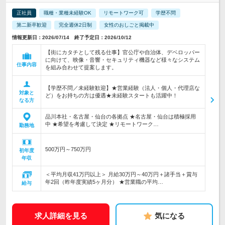
正社員
職種・業種未経験OK
リモートワーク可
学歴不問
第二新卒歓迎
完全週休2日制
女性のおしごと掲載中
情報更新日：2026/07/14 終了予定日：2026/10/12
【街にカタチとして残る仕事】官公庁や自治体、デベロッパー
に向けて、映像・音響・セキュリティ機器など様々なシステム
仕事内容
を組み合わせて提案します。
【学歴不問／未経験歓迎】★営業経験（法人・個人・代理店な
対象と
ど）をお持ちの方は優遇★未経験スタートも活躍中！
なる方
品川本社・名古屋・仙台の各拠点 ★名古屋・仙台は積極採用
中 ★希望を考慮して決定 ★リモートワーク…
勤務地
500万円～750万円
初年度
年収
＜平均月収41万円以上＞ 月給30万円～40万円＋諸手当＋賞与
年2回（昨年度実績5ヶ月分） ★営業職の平均…
給与
求人詳細を見る
気になる