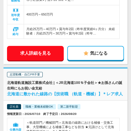
勤務地
400万円～650万円
初年度
年収
月給25万円～40万円＋賞与年2回（昨年度実績4ヶ月分） 未経
験者：月給25万円～30万円＋賞与年2回（昨年…
給与
求人詳細を見る
気になる
志望動機・自己PR不要
北海道軌道施設工業株式会社 | ＜JR北海道100％子会社＞★お孫さんの誕
生時にもお祝い金支給
北海道に敷かれた線路の【技術職 （軌道・機械）】＊レア求人
正社員
職種・業種未経験OK
第二新卒歓迎
情報更新日：2026/07/10 終了予定日：2026/08/20
＜軌道部門／機械部門＞北海道の線路における補修・交換工
事、大型機械による補修工事などを担当 ★元請けとして北海
仕事内容