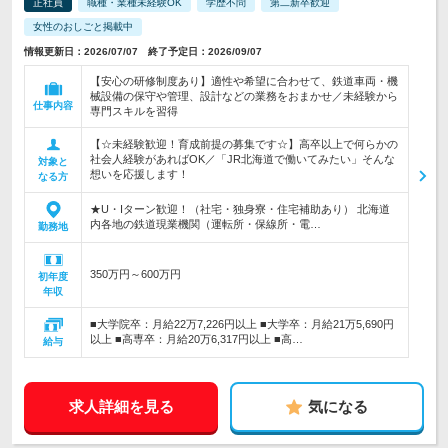
正社員
職種・業種未経験OK
学歴不問
第二新卒歓迎
女性のおしごと掲載中
情報更新日：2026/07/07 終了予定日：2026/09/07
【安心の研修制度あり】適性や希望に合わせて、鉄道車両・機
械設備の保守や管理、設計などの業務をおまかせ／未経験から
仕事内容
専門スキルを習得
【☆未経験歓迎！育成前提の募集です☆】高卒以上で何らかの
社会人経験があればOK／「JR北海道で働いてみたい」そんな
対象と
想いを応援します！
なる方
★U・Iターン歓迎！（社宅・独身寮・住宅補助あり） 北海道
内各地の鉄道現業機関（運転所・保線所・電…
勤務地
350万円～600万円
初年度
年収
■大学院卒：月給22万7,226円以上 ■大学卒：月給21万5,690円
以上 ■高専卒：月給20万6,317円以上 ■高…
給与
求人詳細を見る
気になる