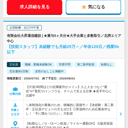
求人詳細を見る
気になる
志望動機・自己PR不要
有限会社大昇通信建設 | ★賞与4ヶ月分★大手企業と多数取引／北摂エリア
中心
【技術スタッフ】未経験でも月給25万～／年休120日／残業5h
以下
正社員
職種・業種未経験OK
学歴不問
第二新卒歓迎
転勤なし
完全週休2日制
女性のおしごと掲載中
情報更新日：2026/07/01 終了予定日：2026/08/24
【片道1時間ほどの近隣案件がメイン】人と人をつなぐ“通
信”や“電気”のインフラを、チームで支える仕事 ★若手中心に
仕事内容
活躍中
＼体制強化の募集のため、積極的に面接中／【未経験・第二新
卒・正社員デビューの方もぜひ】◎育成枠のため応募条件な
対象と
し！「手に職をつけたい」方歓迎
なる方
【転勤なし／U・Iターン歓迎／マイカー通勤OK】 大阪府箕面
市小野原東4丁目9-20-101 ▼近…