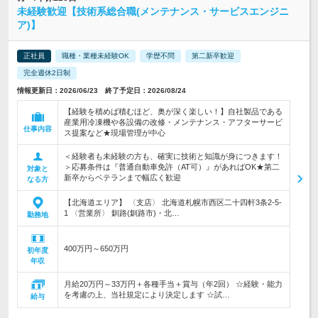
未経験歓迎【技術系総合職(メンテナンス・サービスエンジニ
ア)】
正社員
職種・業種未経験OK
学歴不問
第二新卒歓迎
完全週休2日制
情報更新日：2026/06/23 終了予定日：2026/08/24
【経験を積めば積むほど、奥が深く楽しい！】自社製品である
産業用冷凍機や各設備の改修・メンテナンス・アフターサービ
仕事内容
ス提案など★現場管理が中心
＜経験者も未経験の方も、確実に技術と知識が身につきます！
＞応募条件は『普通自動車免許（AT可）』があればOK★第二
対象と
新卒からベテランまで幅広く歓迎
なる方
【北海道エリア】 〈支店〉 北海道札幌市西区二十四軒3条2-5-
1 〈営業所〉 釧路(釧路市)・北…
勤務地
400万円～650万円
初年度
年収
月給20万円～33万円＋各種手当＋賞与（年2回） ☆経験・能力
を考慮の上、当社規定により決定します ☆試…
給与