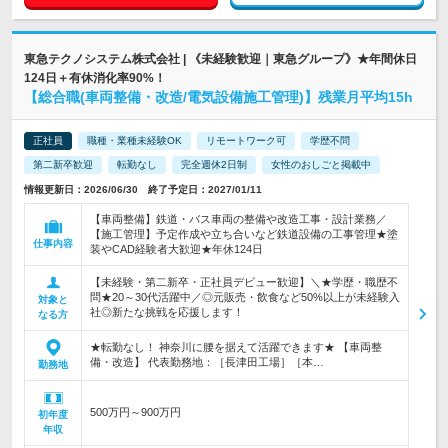
東急テクノシステム株式会社 | 《未経験歓迎｜東急グループ》★年間休日
124日＋有休消化率90%！
【総合職(車両整備・改造/電気設備施工管理)】残業月平均15h
正社員
職種・業種未経験OK
リモートワーク可
学歴不問
第二新卒歓迎
転勤なし
完全週休2日制
女性のおしごと掲載中
情報更新日：2026/06/30 終了予定日：2027/01/11
【車両整備】鉄道・バス車両の整備や改造工事・設計業務／
【施工管理】予定作成や立ち合いなど鉄道設備の工事管理★塗
仕事内容
装やCAD経験者大歓迎★年休124日
【未経験・第二新卒・正社員デビュー歓迎】＼★学歴・職歴不
問★20～30代活躍中／◎元販売・飲食など50%以上が未経験入
対象と
社◎新たな挑戦を応援します！
なる方
★転勤なし！ 神奈川に腰を据えて活躍できます★ 【車両整
備・改造】 代表勤務地：［長津田工場］［本…
勤務地
500万円～900万円
初年度
年収