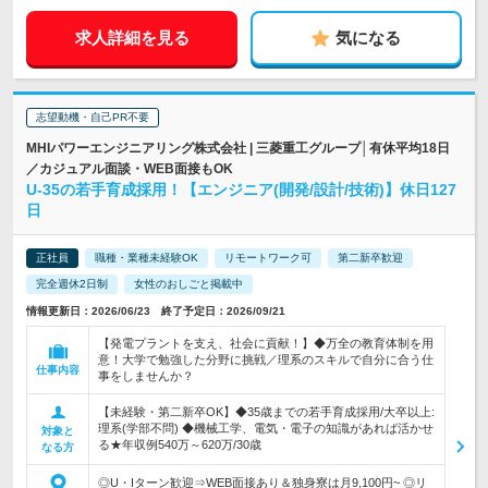
求人詳細を見る
気になる
志望動機・自己PR不要
MHIパワーエンジニアリング株式会社 | 三菱重工グループ│有休平均18日
／カジュアル面談・WEB面接もOK
U-35の若手育成採用！【エンジニア(開発/設計/技術)】休日127
日
正社員
職種・業種未経験OK
リモートワーク可
第二新卒歓迎
完全週休2日制
女性のおしごと掲載中
情報更新日：2026/06/23 終了予定日：2026/09/21
【発電プラントを支え、社会に貢献！】◆万全の教育体制を用
意！大学で勉強した分野に挑戦／理系のスキルで自分に合う仕
仕事内容
事をしませんか？
【未経験・第二新卒OK】◆35歳までの若手育成採用/大卒以上:
理系(学部不問) ◆機械工学、電気・電子の知識があれば活かせ
対象と
る★年収例540万～620万/30歳
なる方
◎U・Iターン歓迎⇒WEB面接あり＆独身寮は月9,100円~ ◎リ