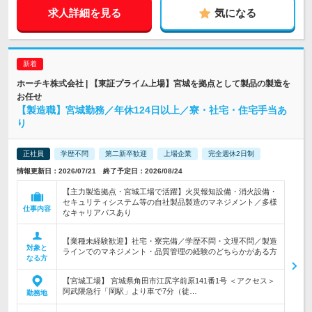
求人詳細を見る
気になる
ホーチキ株式会社 | 【東証プライム上場】宮城を拠点として製品の製造を
お任せ
【製造職】宮城勤務／年休124日以上／寮・社宅・住宅手当あ
り
正社員
学歴不問
第二新卒歓迎
上場企業
完全週休2日制
情報更新日：2026/07/21 終了予定日：2026/08/24
【主力製造拠点・宮城工場で活躍】火災報知設備・消火設備・
セキュリティシステム等の自社製品製造のマネジメント／多様
仕事内容
なキャリアパスあり
【業種未経験歓迎】社宅・寮完備／学歴不問・文理不問／製造
対象と
ラインでのマネジメント・品質管理の経験のどちらかがある方
なる方
【宮城工場】 宮城県角田市江尻字前原141番1号 ＜アクセス＞
阿武隈急行「岡駅」より車で7分（徒…
勤務地