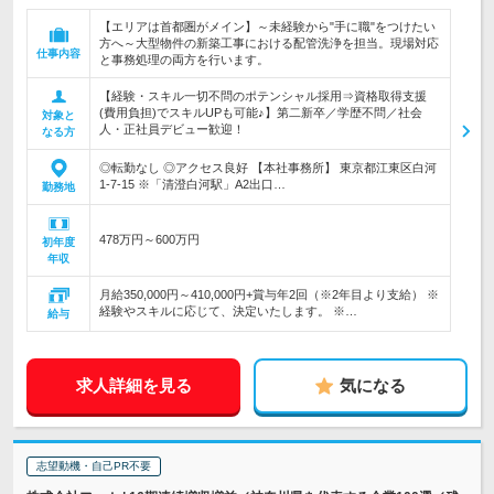
【エリアは首都圏がメイン】～未経験から"手に職"をつけたい
方へ～大型物件の新築工事における配管洗浄を担当。現場対応
仕事内容
と事務処理の両方を行います。
【経験・スキル一切不問のポテンシャル採用⇒資格取得支援
(費用負担)でスキルUPも可能♪】第二新卒／学歴不問／社会
対象と
人・正社員デビュー歓迎！
なる方
◎転勤なし ◎アクセス良好 【本社事務所】 東京都江東区白河
1-7-15 ※「清澄白河駅」A2出口…
勤務地
478万円～600万円
初年度
年収
月給350,000円～410,000円+賞与年2回（※2年目より支給） ※
経験やスキルに応じて、決定いたします。 ※…
給与
求人詳細を見る
気になる
志望動機・自己PR不要