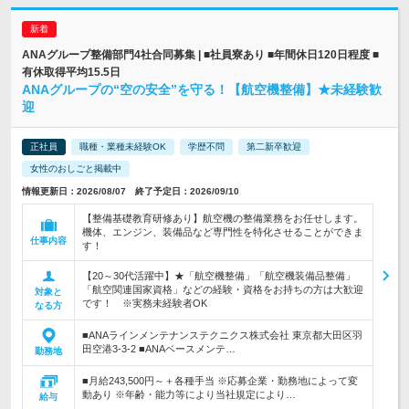
ANAグループ整備部門4社合同募集 | ■社員寮あり ■年間休日120日程度 ■
有休取得平均15.5日
ANAグループの“空の安全”を守る！【航空機整備】★未経験歓
迎
正社員
職種・業種未経験OK
学歴不問
第二新卒歓迎
女性のおしごと掲載中
情報更新日：2026/08/07 終了予定日：2026/09/10
【整備基礎教育研修あり】航空機の整備業務をお任せします。
機体、エンジン、装備品など専門性を特化させることができま
仕事内容
す！
【20～30代活躍中】★「航空機整備」「航空機装備品整備」
「航空関連国家資格」などの経験・資格をお持ちの方は大歓迎
対象と
です！ ※実務未経験者OK
なる方
■ANAラインメンテナンステクニクス株式会社 東京都大田区羽
田空港3-3-2 ■ANAベースメンテ…
勤務地
■月給243,500円～＋各種手当 ※応募企業・勤務地によって変
動あり ※年齢・能力等により当社規定により…
給与