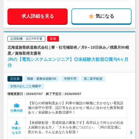
求人詳細を見る
気になる
志望動機・自己PR不要
北海道旅客鉄道株式会社 | 寮・社宅補助有／月9～10日休み／残業月9h程
度／資格取得支援有
JRの【電気システムエンジニア】◎未経験大歓迎◎賞与4ヶ月
分
正社員
職種・業種未経験OK
学歴不問
第二新卒歓迎
女性のおしごと掲載中
情報更新日：2026/07/07 終了予定日：2026/09/07
【安心の研修制度あり】列車や施設の稼働に欠かせない電気設
備の保守や管理、設計等をおまかせ／個人に合わせた教育制度
仕事内容
あり／未経験から多数活躍中！
【未経験歓迎・育成前提の募集です】高卒以上で何らかの社会
人経験がある方／「スキルを身につけたい」「JRの安定感に
対象と
惹かれる」そんなあなたを歓迎！
なる方