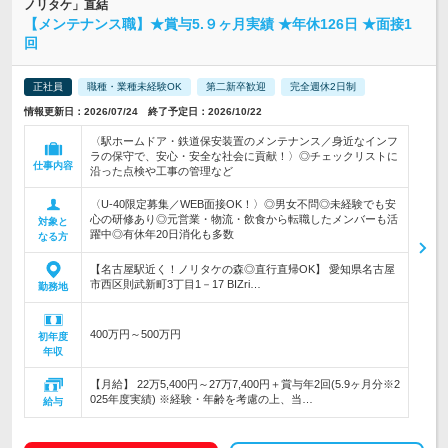
ノリタケ」直結
【メンテナンス職】★賞与5.９ヶ月実績 ★年休126日 ★面接1
回
正社員
職種・業種未経験OK
第二新卒歓迎
完全週休2日制
情報更新日：2026/07/24 終了予定日：2026/10/22
〈駅ホームドア・鉄道保安装置のメンテナンス／身近なインフ
ラの保守で、安心・安全な社会に貢献！〉◎チェックリストに
仕事内容
沿った点検や工事の管理など
〈U-40限定募集／WEB面接OK！〉◎男女不問◎未経験でも安
心の研修あり◎元営業・物流・飲食から転職したメンバーも活
対象と
躍中◎有休年20日消化も多数
なる方
【名古屋駅近く！ノリタケの森◎直行直帰OK】 愛知県名古屋
市西区則武新町3丁目1－17 BIZri…
勤務地
400万円～500万円
初年度
年収
【月給】 22万5,400円～27万7,400円＋賞与年2回(5.9ヶ月分※2
025年度実績) ※経験・年齢を考慮の上、当…
給与