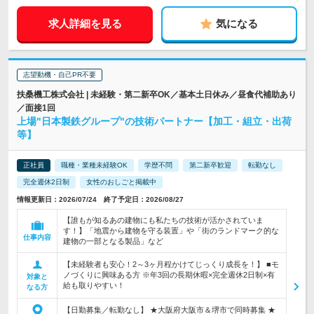
求人詳細を見る
気になる
志望動機・自己PR不要
扶桑機工株式会社 | 未経験・第二新卒OK／基本土日休み／昼食代補助あり
／面接1回
上場"日本製鉄グループ"の技術パートナー【加工・組立・出荷
等】
正社員
職種・業種未経験OK
学歴不問
第二新卒歓迎
転勤なし
完全週休2日制
女性のおしごと掲載中
情報更新日：2026/07/24 終了予定日：2026/08/27
【誰もが知るあの建物にも私たちの技術が活かされていま
す！】「地震から建物を守る装置」や「街のランドマーク的な
仕事内容
建物の一部となる製品」など
【未経験者も安心！2～3ヶ月程かけてじっくり成長を！】 ■モ
ノづくりに興味ある方 ※年3回の長期休暇×完全週休2日制×有
対象と
給も取りやすい！
なる方
【日勤募集／転勤なし】 ★大阪府大阪市＆堺市で同時募集 ★