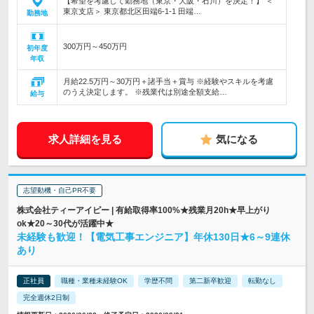
【希望を考慮して勤務地（東京・大阪・石川）を決定！】 ＜
東京支店＞ 東京都北区田端6-1-1 田端…
勤務地
300万円～450万円
初年度
年収
月給22.5万円～30万円＋諸手当＋賞与 ※経験やスキルを考慮
のうえ決定します。 ※残業代は別途全額支給…
給与
求人詳細を見る
気になる
志望動機・自己PR不要
株式会社ティーアイピー | 有給取得率100%★残業月20h★早上がり
ok★20～30代が活躍中★
未経験も歓迎！【電気工事エンジニア】年休130日★6～9連休
あり
正社員
職種・業種未経験OK
学歴不問
第二新卒歓迎
転勤なし
完全週休2日制