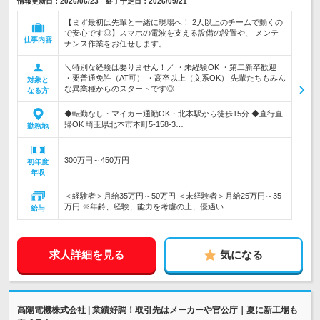
情報更新日：2026/06/23 終了予定日：2026/09/21
【まず最初は先輩と一緒に現場へ！ 2人以上のチームで動くの
で安心です◎】スマホの電波を支える設備の設置や、 メンテ
仕事内容
ナンス作業をお任せします。
＼特別な経験は要りません！／ ・未経験OK ・第二新卒歓迎
・要普通免許（AT可） ・高卒以上（文系OK） 先輩たちもみん
対象と
な異業種からのスタートです◎
なる方
◆転勤なし・マイカー通勤OK・北本駅から徒歩15分 ◆直行直
帰OK 埼玉県北本市本町5-158-3…
勤務地
300万円～450万円
初年度
年収
＜経験者＞月給35万円～50万円 ＜未経験者＞月給25万円～35
万円 ※年齢、経験、能力を考慮の上、優遇い…
給与
求人詳細を見る
気になる
高陽電機株式会社 | 業績好調！取引先はメーカーや官公庁｜夏に新工場も