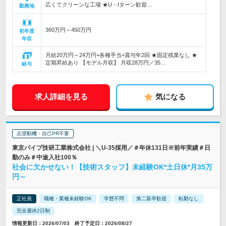
広くてクリーンな工場 ★U・Iターン歓迎…
勤務地
360万円～450万円
初年度
年収
月給20万円～24万円+各種手当+賞与年2回 ★固定残業なし ★
定期昇給あり 【モデル月収】 月収28万円／35…
給与
求人詳細を見る
気になる
志望動機・自己PR不要
東京パイプ技研工業株式会社 | ＼U-35採用／＃年休131日※前年実績＃日
勤のみ＃中途入社100％
社会に欠かせない！【技術スタッフ】未経験OK*土日休*月35万
円～
正社員
職種・業種未経験OK
学歴不問
第二新卒歓迎
転勤なし
完全週休2日制
情報更新日：2026/07/03 終了予定日：2026/08/27