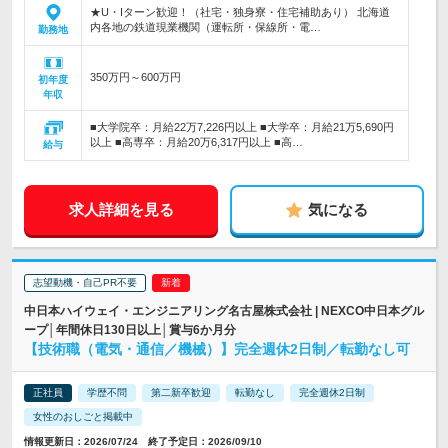
★U・Iターン歓迎！（社宅・独身寮・住宅補助あり） 北海道
内各地の鉄道現業機関（運転所・保線所・電…
勤務地
350万円～600万円
初年度
年収
■大学院卒：月給22万7,226円以上 ■大学卒：月給21万5,690円
以上 ■高専卒：月給20万6,317円以上 ■高…
給与
求人詳細を見る
気になる
志望動機・自己PR不要
中日本ハイウェイ・エンジニアリング名古屋株式会社 | NEXCO中日本グル
ープ│年間休日130日以上│賞与6か月分
【技術職（電気・通信／機械）】完全週休2日制／転勤なし可
正社員
学歴不問
第二新卒歓迎
転勤なし
完全週休2日制
女性のおしごと掲載中
情報更新日：2026/07/24 終了予定日：2026/09/10