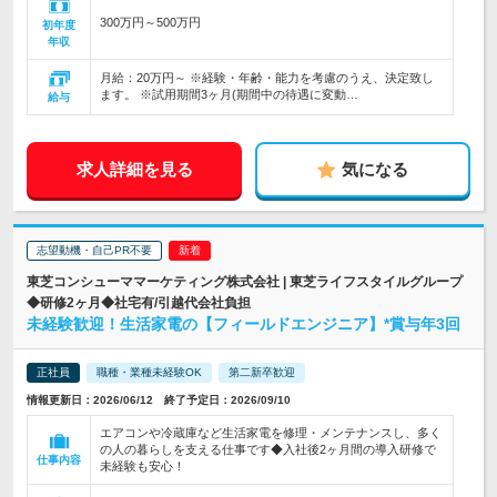
300万円～500万円
初年度
年収
月給：20万円～ ※経験・年齢・能力を考慮のうえ、決定致し
ます。 ※試用期間3ヶ月(期間中の待遇に変動…
給与
求人詳細を見る
気になる
志望動機・自己PR不要
東芝コンシューママーケティング株式会社 | 東芝ライフスタイルグループ
◆研修2ヶ月◆社宅有/引越代会社負担
未経験歓迎！生活家電の【フィールドエンジニア】*賞与年3回
正社員
職種・業種未経験OK
第二新卒歓迎
情報更新日：2026/06/12 終了予定日：2026/09/10
エアコンや冷蔵庫など生活家電を修理・メンテナンスし、多く
の人の暮らしを支える仕事です◆入社後2ヶ月間の導入研修で
仕事内容
未経験も安心！