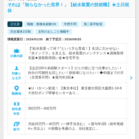
それは「知らなかった世界！」【給水装置の技術職】★土日祝
休
正社員
職種・業種未経験OK
学歴不問
第二新卒歓迎
完全週休2日制
女性のおしごと掲載中
情報更新日：2026/01/30 終了予定日：2026/08/20
【"給水装置って何？"という方も育成！】生活に欠かせない
『水インフラ』を支える、給水装置のメンテナンス★資格取得
仕事内容
支援★資格取得祝い金★住宅手当
【ほぼ100％未経験スタート】ひとの役に立つ仕事がしたい！
自分の可能性を試したい！技術者になりたい！◆40歳までの方
対象と
（文理系不問）★賞与年2回★
なる方
★U・Iターン歓迎！ 【東京本社】 東京都大田区大森西1-19-8
※自社ポンプ研修センターあり…
勤務地
350万円～600万円
初年度
年収
月給25万円～40万円（一律手当含む） ＋賞与年2回（前年実績
4ヶ月以上） ※前職を考慮の上、当社規定に…
給与