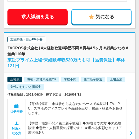
求人詳細を見る
気になる
志望動機・自己PR不要
ZACROS株式会社 | #未経験歓迎#学歴不問＃賞与4.5ヶ月＃残業少なめ＃
創業110年
東証プライム上場*未経験年収520万円も可【品質保証】年休
121日
正社員
職種・業種未経験OK
学歴不問
第二新卒歓迎
上場企業
女性のおしごと掲載中
情報更新日：2026/06/30 終了予定日：2026/08/31
【育成枠採用！未経験からあなたのペースで成長◎】TV、P
C、スマホのディスプレイを品質保証や、検品・検査をお任せ
仕事内容
します。
【学歴・性別不問／第二新卒歓迎】◆39歳までの方 ◆未経験
歓迎 ◆意欲・人柄重視の採用です！ ★選べる多彩なキャリア
対象と
選択肢あり
なる方