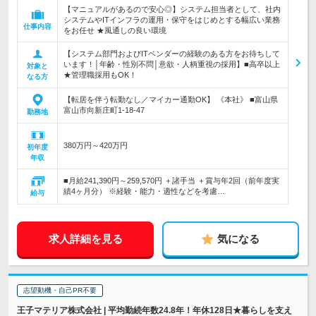
【マニュアルがあるので安心◎】システム担当者として、社内
システムやITインフラの運用・保守をはじめとする幅広い業務
仕事内容
をお任せ ★風通しの良い環境
【システム部門およびITベンダーの経験のある方をお待ちして
います！│年齢・性別不問│意欲・人柄重視の採用】■高卒以上
対象と
★管理職採用もOK！
なる方
【転居を伴う転勤なし／マイカー通勤OK】 《本社》 ■富山県
富山市向新庄町1-18-47
勤務地
380万円～420万円
初年度
年収
■月給241,390円～259,570円 ＋諸手当 ＋賞与年2回（前年度実
績4ヶ月分） ※経験・能力・適性などを考慮…
給与
求人詳細を見る
気になる
志望動機・自己PR不要
王子マテリア株式会社 | 平均勤続年数24.8年！年休128日★暮らしを支え