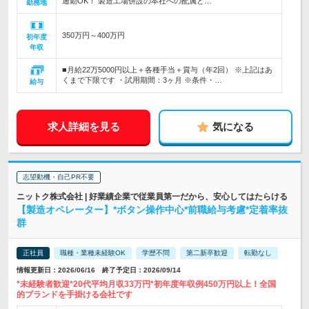
通勤OK！ 製造工場併設の本社への配属と…
勤務地
350万円～400万円
初年度
年収
■月給22万5000円以上＋各種手当＋賞与（年2回） ※上記はあ
くまで下限です ・試用期間：3ヶ月 ※条件・…
給与
求人詳細を見る
気になる
志望動機・自己PR不要
ニットク株式会社 | 好業績企業で従業員第一だから、安心してはたらける
【製造オペレーター】*ボタン操作中心*前職給与考慮*定着率抜
群
正社員
職種・業種未経験OK
学歴不問
第二新卒歓迎
転勤なし
情報更新日：2026/06/16 終了予定日：2026/09/14
*未経験者歓迎*20代平均月収33万円*初年度年収例450万円以上！全国
的ブランドを手掛ける会社です