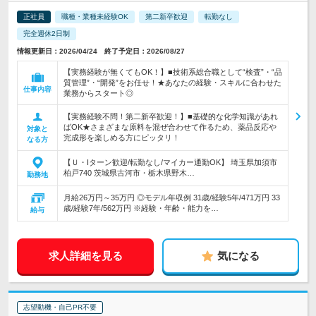
正社員
職種・業種未経験OK
第二新卒歓迎
転勤なし
完全週休2日制
情報更新日：2026/04/24 終了予定日：2026/08/27
【実務経験が無くてもOK！】■技術系総合職として“検査”・“品
質管理”・“開発”をお任せ！★あなたの経験・スキルに合わせた
仕事内容
業務からスタート◎
【実務経験不問！第二新卒歓迎！】■基礎的な化学知識があれ
ばOK★さまざまな原料を混ぜ合わせて作るため、薬品反応や
対象と
完成形を楽しめる方にピッタリ！
なる方
【Ｕ・Iターン歓迎/転勤なし/マイカー通勤OK】 埼玉県加須市
柏戸740 茨城県古河市・栃木県野木…
勤務地
月給26万円～35万円 ◎モデル年収例 31歳/経験5年/471万円 33
歳/経験7年/562万円 ※経験・年齢・能力を…
給与
求人詳細を見る
気になる
志望動機・自己PR不要