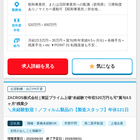
昭和事業所、または沼田事業所への配属（群馬県） ◎寮制度
あり／マイカー通勤可 【昭和事業所／所在地…
勤務地
520万円～600万円
初年度
年収
月給23.5万円～35万円＋賞与(昨年実績4.5ヶ月分)＋各種手当＋
残業手当＋etc ▼POINT 01 転職直後も不安…
給与
求人詳細を見る
気になる
志望動機・自己PR不要
ZACROS株式会社 | 東証プライム上場*未経験で年収520万円も可*賞与4.5
ヶ月*残業少
＼未経験歓迎！／フィルム製品の【製造スタッフ】年休121日
正社員
職種・業種未経験OK
学歴不問
第二新卒歓迎
上場企業
女性のおしごと掲載中
情報更新日：2026/06/30 終了予定日：2026/08/31