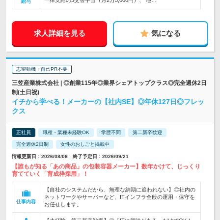
一律支給の3交替手当（月2万5,000円）、 地…
給与
求人詳細を見る
気になる
志望動機・自己PR不要
三笠産業株式会社 | ◎創業115年◎業界シェアトップクラス◎完全週休2日
制(土日祝)
イチから学べる！メーカーの【社内SE】◎年休127日◎フレッ
クス
正社員
職種・業種未経験OK
学歴不問
第二新卒歓迎
完全週休2日制
女性のおしごと掲載中
情報更新日：2026/08/06 終了予定日：2026/09/21
【誰もが知る「あの商品」の包装容器メーカー】数年かけて、じっくり
育てていく「育成枠採用」！
【自社のシステムだから、無理な納期に追われない】◎社内の
ネットワークやサーバーなど、ITインフラ全般の運用・保守を
仕事内容
お任せします。