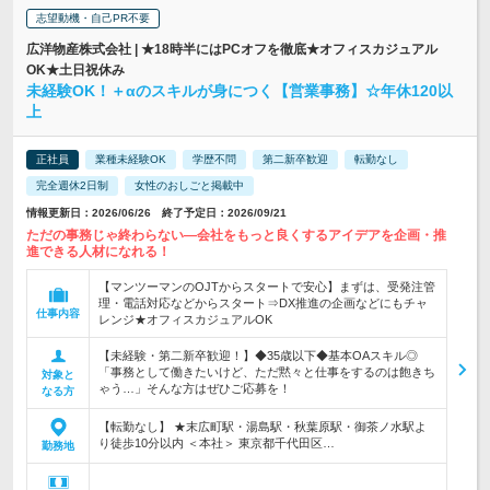
志望動機・自己PR不要
広洋物産株式会社 | ★18時半にはPCオフを徹底★オフィスカジュアル
OK★土日祝休み
未経験OK！＋αのスキルが身につく【営業事務】☆年休120以
上
正社員
業種未経験OK
学歴不問
第二新卒歓迎
転勤なし
完全週休2日制
女性のおしごと掲載中
情報更新日：2026/06/26 終了予定日：2026/09/21
ただの事務じゃ終わらない―会社をもっと良くするアイデアを企画・推
進できる人材になれる！
【マンツーマンのOJTからスタートで安心】まずは、受発注管
理・電話対応などからスタート⇒DX推進の企画などにもチャ
仕事内容
レンジ★オフィスカジュアルOK
【未経験・第二新卒歓迎！】◆35歳以下◆基本OAスキル◎
「事務として働きたいけど、ただ黙々と仕事をするのは飽きち
対象と
ゃう…」そんな方はぜひご応募を！
なる方
【転勤なし】 ★末広町駅・湯島駅・秋葉原駅・御茶ノ水駅よ
り徒歩10分以内 ＜本社＞ 東京都千代田区…
勤務地