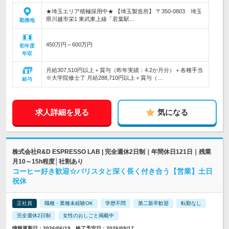
★埼玉エリア積極採用中★ 【埼玉製造所】 〒350-0803 埼玉
県川越市栄1 東武東上線「若葉駅…
勤務地
450万円～600万円
初年度
年収
月給307,510円以上＋賞与（昨年実績：4.2か月分）＋各種手当
※大学院修士了 月給288,710円以上＋賞与（…
給与
求人詳細を見る
気になる
株式会社R&D ESPRESSO LAB | 完全週休2日制｜年間休日121日｜残業
月10～15h程度│社割あり
コーヒー好き歓迎☆バリスタと深く長く付き合う【営業】土日
祝休
正社員
職種・業種未経験OK
学歴不問
第二新卒歓迎
転勤なし
完全週休2日制
女性のおしごと掲載中
情報更新日：2026/06/19 終了予定日：2026/09/17