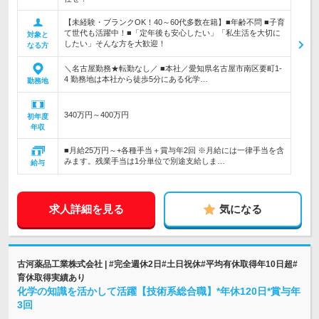
【未経験・ブランクOK！40～60代多数在籍】■年齢不問 ■子育
て世代も活躍中！■「定年後も安心したい」「私生活を大切に
対象と
したい」そんな方を大歓迎！
なる方
＼名古屋勤務★転勤なし／ ■本社／愛知県名古屋市南区要町1-
4 勤務地は本社から徒歩5分にある化学…
勤務地
340万円～400万円
初年度
年収
■月給25万円～+各種手当＋賞与年2回 ※月給には一律手当を含
みます。残業手当は1分単位で別途支給しま…
給与
求人詳細を見る
気になる
古河薬品工業株式会社 | #完全週休2日#土日祝休#平均有休取得年10日超#
育休取得実績あり
化学の知識を活かして活躍【技術系総合職】*年休120日*賞与年
3回