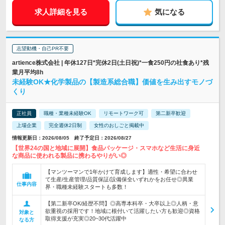
求人詳細を見る
気になる
志望動機・自己PR不要
artience株式会社 | 年休127日*完休2日(土日祝)*一食250円の社食あり*残
業月平均8h
未経験OK★化学製品の【製造系総合職】価値を生み出すモノづ
くり
正社員
職種・業種未経験OK
リモートワーク可
第二新卒歓迎
上場企業
完全週休2日制
女性のおしごと掲載中
情報更新日：2026/08/05 終了予定日：2026/08/27
【世界24の国と地域に展開】食品パッケージ・スマホなど生活に身近
な商品に使われる製品に携わるやりがい◎
【マンツーマンで1年かけて育成します】適性・希望に合わせ
て生産/生産管理/品質保証/設備保全いずれかをお任せ◎異業
仕事内容
界・職種未経験スタートも多数！
【第二新卒OK/経歴不問】◎高専本科卒・大卒以上◎人柄・意
欲重視の採用です！地域に根付いて活躍したい方も歓迎◎資格
対象と
取得支援が充実◎20~30代活躍中
なる方