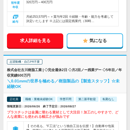
320万円～400万円
初年度
年収
月給253,570円～＋賞与年2回 ※経験・年齢・能力を考慮して
決定いたします ※上記には固定残業代（30時…
給与
求人詳細を見る
気になる
志望動機・自己PR不要
株式会社古川樹脂工業 | ◇完全週休2日 ◇月2回ノー残業デー ◇5年目／年
収実績600万円
＼0.01mmの世界を極める／樹脂製品の【製造スタッフ】☆未
経験OK
正社員
職種・業種未経験OK
学歴不問
第二新卒歓迎
転勤なし
情報更新日：2026/06/26 終了予定日：2026/08/27
プラスチックは金属に替わる素材として大注目！加工のしやすさで、ど
んな産業にも使われる幅広さが強みです
【 その名も、”F工法”という独自工法を伝授！】自動車や包装