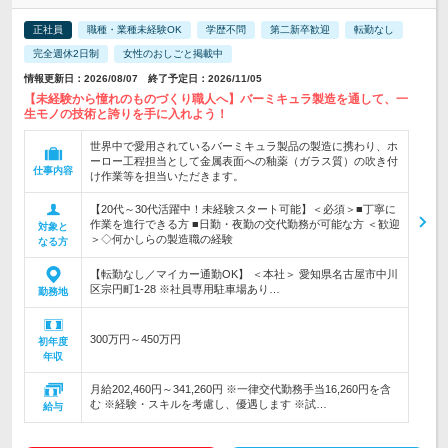
正社員
職種・業種未経験OK
学歴不問
第二新卒歓迎
転勤なし
完全週休2日制
女性のおしごと掲載中
情報更新日：2026/08/07 終了予定日：2026/11/05
【未経験から憧れのものづくり職人へ】バーミキュラ製造を通して、一
生モノの技術と誇りを手に入れよう！
世界中で愛用されているバーミキュラ製品の製造に携わり、ホ
ーロー工程担当として金属表面への釉薬（ガラス質）の吹き付
仕事内容
け作業等を担当いただきます。
【20代～30代活躍中！未経験スタート可能】＜必須＞■丁寧に
作業を進行できる方 ■日勤・夜勤の交代勤務が可能な方 ＜歓迎
対象と
＞◇何かしらの製造職の経験
なる方
【転勤なし／マイカー通勤OK】 ＜本社＞ 愛知県名古屋市中川
区宗円町1-28 ※社員専用駐車場あり…
勤務地
300万円～450万円
初年度
年収
月給202,460円～341,260円 ※一律交代勤務手当16,260円を含
む ※経験・スキルを考慮し、優遇します ※試…
給与