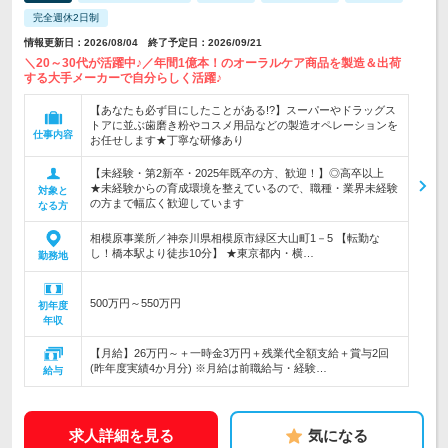
完全週休2日制
情報更新日：2026/08/04 終了予定日：2026/09/21
＼20～30代が活躍中♪／年間1億本！のオーラルケア商品を製造＆出荷
する大手メーカーで自分らしく活躍♪
【あなたも必ず目にしたことがある!?】スーパーやドラッグス
トアに並ぶ歯磨き粉やコスメ用品などの製造オペレーションを
仕事内容
お任せします★丁寧な研修あり
【未経験・第2新卒・2025年既卒の方、歓迎！】◎高卒以上
★未経験からの育成環境を整えているので、職種・業界未経験
対象と
の方まで幅広く歓迎しています
なる方
相模原事業所／神奈川県相模原市緑区大山町1－5 【転勤な
し！橋本駅より徒歩10分】 ★東京都内・横…
勤務地
500万円～550万円
初年度
年収
【月給】26万円～＋一時金3万円＋残業代全額支給＋賞与2回
(昨年度実績4か月分) ※月給は前職給与・経験…
給与
求人詳細を見る
気になる