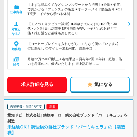
【まずは組み立てなどシンプルワークから担当】■公園や住宅
で見かける「フェンス」の製造 ■オーダーメイド製品あり ■OJ
仕事内容
T充実！イチから学べる体制
【モノづくりデビュー歓迎】■45歳までの方(※) ■20代・30
代・パパ社員も活躍中 [退社時間が早い⇒子どものお迎え可
対象と
能！推し活など趣味も楽しめる♪]
なる方
【コーヒーブレイクを入れながら、ムリなく働いています♪】
◎転勤なし ◎マイカー通勤可能（通勤手当…
勤務地
月給22万2500円以上＋各種手当＋賞与年2回 ※年齢、経験、能
力を考慮の上、優遇いたします ※上記月給に…
給与
求人詳細を見る
気になる
志望動機・自己PR不要
愛知ドビー株式会社 | 鋳物ホーロー鍋の自社ブランド「バーミキュラ」を
製造
未経験OK！調理鍋の自社ブランド「バーミキュラ」の【製造
職】