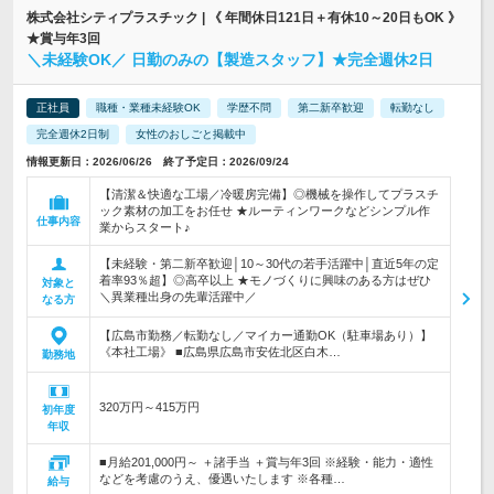
株式会社シティプラスチック | 《 年間休日121日＋有休10～20日もOK 》
★賞与年3回
＼未経験OK／ 日勤のみの【製造スタッフ】★完全週休2日
正社員
職種・業種未経験OK
学歴不問
第二新卒歓迎
転勤なし
完全週休2日制
女性のおしごと掲載中
情報更新日：2026/06/26 終了予定日：2026/09/24
【清潔＆快適な工場／冷暖房完備】◎機械を操作してプラスチ
ック素材の加工をお任せ ★ルーティンワークなどシンプル作
仕事内容
業からスタート♪
【未経験・第二新卒歓迎│10～30代の若手活躍中│直近5年の定
着率93％超】◎高卒以上 ★モノづくりに興味のある方はぜひ
対象と
＼異業種出身の先輩活躍中／
なる方
【広島市勤務／転勤なし／マイカー通勤OK（駐車場あり）】
《本社工場》 ■広島県広島市安佐北区白木…
勤務地
320万円～415万円
初年度
年収
■月給201,000円～ ＋諸手当 ＋賞与年3回 ※経験・能力・適性
などを考慮のうえ、優遇いたします ※各種…
給与