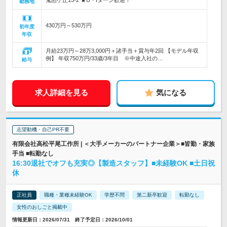
鬼怒ケ丘15-2 ★U・Iターン歓迎！
勤務地
430万円～530万円
初年度
年収
月給23万円～28万3,000円＋諸手当＋賞与年2回 【モデル年収
例】 年収750万円/33歳/3年目 ※中途入社の…
給与
求人詳細を見る
気になる
志望動機・自己PR不要
有限会社高松平尾工作所 | ＜大手メーカーのパートナー企業＞■皆勤・家族
手当 ■転勤なし
16:30退社でオフも充実◎【製造スタッフ】■未経験OK ■土日祝
休
正社員
職種・業種未経験OK
学歴不問
第二新卒歓迎
転勤なし
女性のおしごと掲載中
情報更新日：2026/07/31 終了予定日：2026/10/01