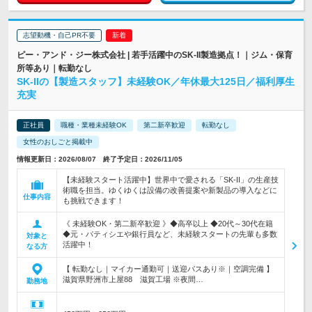
志望動機・自己PR不要
ピー・アンド・ジー株式会社 | 若手活躍中のSK-II製造拠点！｜ジム・保育
所等あり｜転勤なし
SK-IIの【製造スタッフ】未経験OK／年休最大125日／福利厚生
充実
正社員
職種・業種未経験OK
第二新卒歓迎
転勤なし
女性のおしごと掲載中
情報更新日：2026/08/07 終了予定日：2026/11/05
【未経験スタート活躍中】世界中で愛される「SK-II」の生産技
術職を担当。ゆくゆくは設備の改善提案や新製品の導入などに
仕事内容
も挑戦できます！
《 未経験OK・第二新卒歓迎 》◆高卒以上 ◆20代～30代在籍
◆元・パティシエや銀行員など、未経験スタートの先輩も多数
対象と
活躍中！
なる方
【 転勤なし｜マイカー通勤可｜送迎バスあり※｜空調完備 】
滋賀県野洲市上屋88 滋賀工場 ※夜間…
勤務地