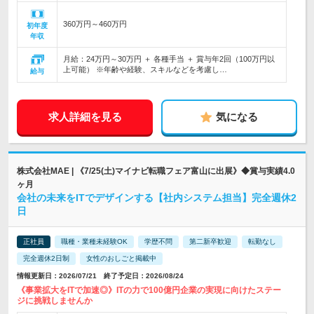
360万円～460万円
初年度
年収
月給：24万円～30万円 ＋ 各種手当 ＋ 賞与年2回（100万円以
上可能） ※年齢や経験、スキルなどを考慮し…
給与
求人詳細を見る
気になる
株式会社MAE | 《7/25(土)マイナビ転職フェア富山に出展》◆賞与実績4.0
ヶ月
会社の未来をITでデザインする【社内システム担当】完全週休2
日
正社員
職種・業種未経験OK
学歴不問
第二新卒歓迎
転勤なし
完全週休2日制
女性のおしごと掲載中
情報更新日：2026/07/21 終了予定日：2026/08/24
《事業拡大をITで加速◎》ITの力で100億円企業の実現に向けたステー
ジに挑戦しませんか