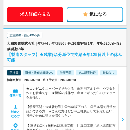
求人詳細を見る
気になる
志望動機・自己PR不要
大和製罐株式会社 | 年収例：年収550万円/26歳/経験1年、年収620万円/28
歳/経験2年
【製造スタッフ】★残業代1分単位で支給★年125日以上の休み
可能
正社員
職種・業種未経験OK
学歴不問
第二新卒歓迎
転勤なし
情報更新日：2026/07/28 終了予定日：2026/09/28
★コンビニやスーパーで見かける「飲料用アルミ缶」やフタを
作るお仕事です。★機械の操作や、出来上がった缶のチェック
仕事内容
をお任せ。
【学歴不問・未経験歓迎】◎30歳以下の方 ◎日本語で日常会
話ができる方 ★こんな方はぜひ⇒正社員として安定したい、
対象と
将来のために収入を増やしたい
なる方
【 車通勤OK（無料の駐車場完備）】 真岡工場／栃木県真岡市