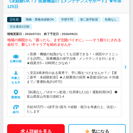
《未経験OK！》医療機器の【メンテナンスサポート】★年休
125日
正社員
職種・業種未経験OK
学歴不問
第二新卒歓迎
転勤なし
完全週休2日制
情報更新日：2026/07/21 終了予定日：2026/09/21
地域の病院から「困ったら、まず北陸バイオに」――そう頼りにされる
会社で、新しいキャリアを始めませんか
＜医療・機械の知識がなくても活躍できる！＞病院やクリニッ
クを訪問し、医療機器の保守点検・メンテナンスを行います。
仕事内容
★残業月5～10時間と少なめ！
＼安定&将来性のある業界で、手に職をつけませんか？／【第
二新卒・未経験歓迎】★人柄重視の採用 ★面接1回のみ ※35歳
対象と
まで／要運転免許(AT可)
なる方
【転勤なし／UIターン歓迎／社用車1人1台！通勤利用OK】 ◆
富山県富山市新川原町1-4
勤務地
月給30万円～+諸手当+賞与 ※経験・能力を考慮の上、決定い
たします
給与
求人詳細を見る
気になる