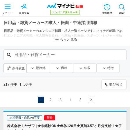
メニュー
会員登録
閲覧履歴
検索
日用品・雑貨メーカーの求人・転職・中途採用情報
日用品・雑貨メーカーのエンジニア転職・求人一覧ページです。マイナビ転職では、
ITエンジニアの転職・求人情報を食品、化粧品・医薬品、スポーツ・レジャー用品
もっと見る
（メーカー）などの条件からも探せます。
日用品・雑貨メーカー
勤務地
職種
年収
特徴
条件変更
217
1
50
件中
-
件
並び替え
1
2
3
4
5
志望動機・自己PR不要
株式会社ミヤザワ | ★未経験OK★年休120日★賞与3.57ヶ月分支給！★手