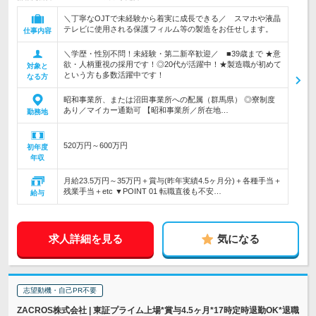
＼丁寧なOJTで未経験から着実に成長できる／ スマホや液晶
テレビに使用される保護フィルム等の製造をお任せします。
仕事内容
＼学歴・性別不問！未経験・第二新卒歓迎／ ■39歳まで ★意
欲・人柄重視の採用です！◎20代が活躍中！★製造職が初めて
対象と
という方も多数活躍中です！
なる方
昭和事業所、または沼田事業所への配属（群馬県） ◎寮制度
あり／マイカー通勤可 【昭和事業所／所在地…
勤務地
520万円～600万円
初年度
年収
月給23.5万円～35万円＋賞与(昨年実績4.5ヶ月分)＋各種手当＋
残業手当＋etc ▼POINT 01 転職直後も不安…
給与
求人詳細を見る
気になる
志望動機・自己PR不要
ZACROS株式会社 | 東証プライム上場*賞与4.5ヶ月*17時定時退勤OK*退職