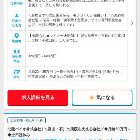
機、雑貨などに使われる樹脂部品の加工製造。専任担当だから
仕事内容
最後まで一貫して携われる！
＼最後まで担当出来るから、モノづくりが面白い！／☆未経験
者歓迎 ☆業界・経験一切不問！文系やデザイン専門学校出身
対象と
など、社員の経歴は様々です♪
なる方
【 転勤なし★マイカー通勤OK 】 愛知県春日井市桃山町1-91-3
…名鉄『小牧口駅』より車で1…
勤務地
320万円～600万円
初年度
年収
月給22～35万円（一律手当含む) + 賞与／年2回（4.5か月分：
昨年度実績） ※あなたの経験・年齢・前職で…
給与
求人詳細を見る
気になる
志望動機・自己PR不要
北陸バイオ株式会社 | ＼富山・石川の病院を支える会社／◆月給30万円～
◆土日祝休み