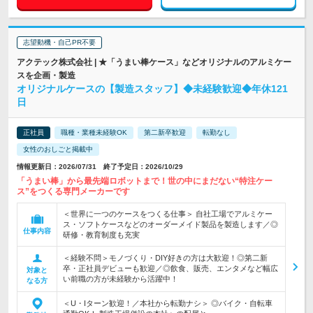
志望動機・自己PR不要
アクテック株式会社 | ★「うまい棒ケース」などオリジナルのアルミケー
スを企画・製造
オリジナルケースの【製造スタッフ】◆未経験歓迎◆年休121
日
正社員
職種・業種未経験OK
第二新卒歓迎
転勤なし
女性のおしごと掲載中
情報更新日：2026/07/31 終了予定日：2026/10/29
「うまい棒」から最先端ロボットまで！世の中にまだない“特注ケー
ス”をつくる専門メーカーです
＜世界に一つのケースをつくる仕事＞ 自社工場でアルミケー
ス・ソフトケースなどのオーダーメイド製品を製造します／◎
仕事内容
研修・教育制度も充実
＜経験不問＞モノづくり・DIY好きの方は大歓迎！◎第二新
卒・正社員デビューも歓迎／◎飲食、販売、エンタメなど幅広
対象と
い前職の方が未経験から活躍中！
なる方
＜U・Iターン歓迎！／本社から転勤ナシ＞ ◎バイク・自転車