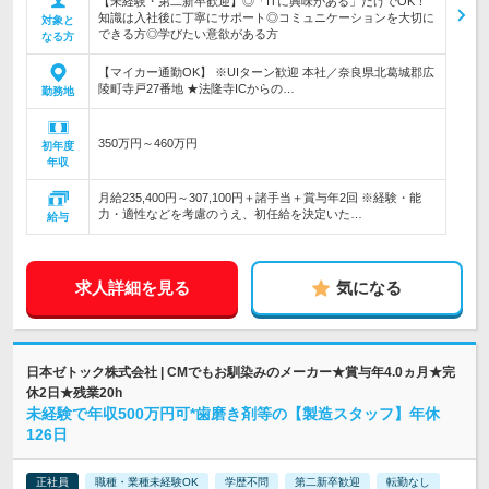
【未経験・第二新卒歓迎】◎「ITに興味がある」だけでOK！
知識は入社後に丁寧にサポート◎コミュニケーションを大切に
対象と
できる方◎学びたい意欲がある方
なる方
【マイカー通勤OK】 ※UIターン歓迎 本社／奈良県北葛城郡広
陵町寺戸27番地 ★法隆寺ICからの…
勤務地
350万円～460万円
初年度
年収
月給235,400円～307,100円＋諸手当＋賞与年2回 ※経験・能
力・適性などを考慮のうえ、初任給を決定いた…
給与
求人詳細を見る
気になる
日本ゼトック株式会社 | CMでもお馴染みのメーカー★賞与年4.0ヵ月★完
休2日★残業20h
未経験で年収500万円可*歯磨き剤等の【製造スタッフ】年休
126日
正社員
職種・業種未経験OK
学歴不問
第二新卒歓迎
転勤なし