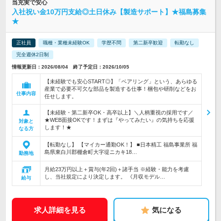
当充実で安心
入社祝い金10万円支給◎土日休み【製造サポート】★福島募集
★
正社員
職種・業種未経験OK
学歴不問
第二新卒歓迎
転勤なし
完全週休2日制
情報更新日：2026/08/04 終了予定日：2026/10/05
【未経験でも安心START◎】「ベアリング」という、あらゆる
産業で必要不可欠な部品を製造する仕事！梱包や研削などをお
仕事内容
任せします。
【未経験・第二新卒OK・高卒以上】＼人柄重視の採用です／
★WEB面接OKです！まずは『やってみたい』の気持ちを応援
対象と
します！★
なる方
【転勤なし】 【マイカー通勤OK！】 ■日本精工 福島事業所 福
島県東白川郡棚倉町大字堤ニカキ18…
勤務地
月給23万円以上＋賞与(年2回)＋諸手当 ※経験・能力を考慮
し、当社規定により決定します。 《月収モデル…
給与
求人詳細を見る
気になる