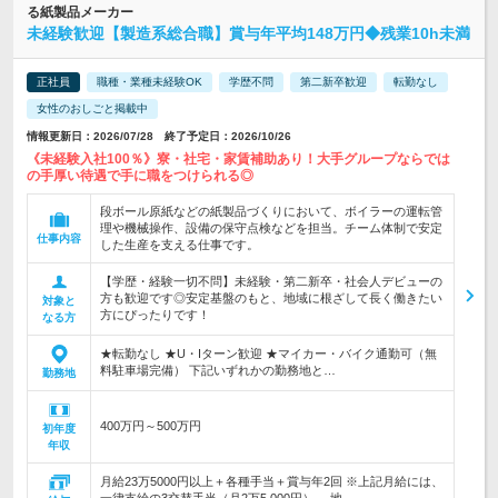
る紙製品メーカー
未経験歓迎【製造系総合職】賞与年平均148万円◆残業10h未満
正社員
職種・業種未経験OK
学歴不問
第二新卒歓迎
転勤なし
女性のおしごと掲載中
情報更新日：2026/07/28 終了予定日：2026/10/26
《未経験入社100％》寮・社宅・家賃補助あり！大手グループならでは
の手厚い待遇で手に職をつけられる◎
段ボール原紙などの紙製品づくりにおいて、ボイラーの運転管
理や機械操作、設備の保守点検などを担当。チーム体制で安定
仕事内容
した生産を支える仕事です。
【学歴・経験一切不問】未経験・第二新卒・社会人デビューの
方も歓迎です◎安定基盤のもと、地域に根ざして長く働きたい
対象と
方にぴったりです！
なる方
★転勤なし ★U・Iターン歓迎 ★マイカー・バイク通勤可（無
料駐車場完備） 下記いずれかの勤務地と…
勤務地
400万円～500万円
初年度
年収
月給23万5000円以上＋各種手当＋賞与年2回 ※上記月給には、