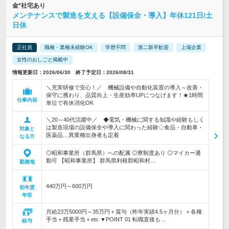
金*社宅あり
メンテナンスで製造を支える【設備保全・導入】年休121日/土
日休
正社員
職種・業種未経験OK
学歴不問
第二新卒歓迎
上場企業
女性のおしごと掲載中
情報更新日：2026/06/30 終了予定日：2026/08/31
＼充実研修で安心！／ 機械設備や自動化装置の導入～改善・
保守に携わり、品質向上・生産効率UPにつなげます！★1時間
仕事内容
単位で有休消化OK
＼20～40代活躍中／ ◆電気・機械に関する知識や経験もしく
は製造現場の設備保全や導入に関わった経験◇食品・自動車・
対象と
医薬品…異業種出身者も定着
なる方
◎昭和事業所（群馬県）への配属 ◎寮制度あり ◎マイカー通
勤可 【昭和事業所】 群馬県利根郡昭和村…
勤務地
440万円～600万円
初年度
年収
月給23万5000円～35万円＋賞与（昨年実績4.5ヶ月分）＋各種
手当＋残業手当＋etc ▼POINT 01 転職直後も…
給与