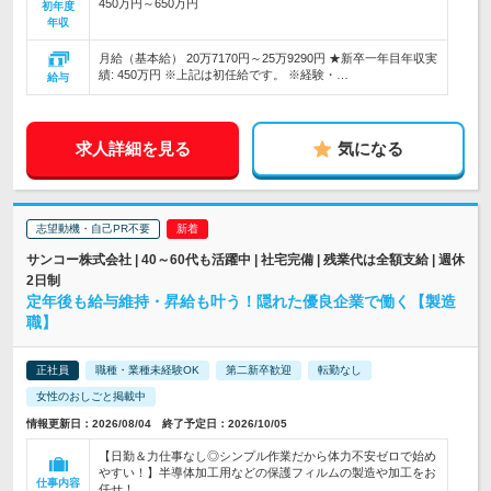
450万円～650万円
初年度
年収
月給（基本給） 20万7170円～25万9290円 ★新卒一年目年収実
績: 450万円 ※上記は初任給です。 ※経験・…
給与
求人詳細を見る
気になる
志望動機・自己PR不要
サンコー株式会社 | 40～60代も活躍中 | 社宅完備 | 残業代は全額支給 | 週休
2日制
定年後も給与維持・昇給も叶う！隠れた優良企業で働く【製造
職】
正社員
職種・業種未経験OK
第二新卒歓迎
転勤なし
女性のおしごと掲載中
情報更新日：2026/08/04 終了予定日：2026/10/05
【日勤＆力仕事なし◎シンプル作業だから体力不安ゼロで始め
やすい！】半導体加工用などの保護フィルムの製造や加工をお
仕事内容
任せ！