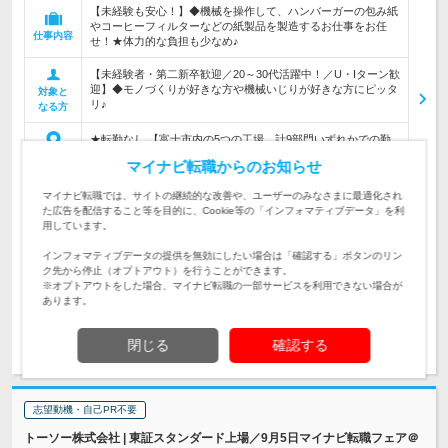
【未経験も安心！】◆機械を操作して、ハンバーガーの包み紙
やコーヒーフィルターなどの紙製品を製造するお仕事をお任
仕事内容
せ！★体力的な負担も少なめ♪
【未経験者・第二新卒歓迎／20～30代活躍中！／U・Iターン歓
迎】◆モノづくりが好きな方や機械いじりが好きな方にピッタ
対象と
リ♪
なる方
★転勤なし 【富士市内の5つの工場、計9部門いずれかでの勤
務】 ■ヘルスケア工場(大人用オムツの生…
勤務地
マイナビ転職からのお知らせ
マイナビ転職では、サイトの継続的な改善や、ユーザーのみなさまに最適化され
420万円～550万円
初年度
た広告を配信すること等を目的に、Cookie等の「インフォマティブデータ」を利
年収
用しています。
月給25.2万円以上＋諸手当＋賞与2回 ※前職給・経験・スキ
インフォマティブデータの提供を無効にしたい場合は「確認する」ボタンのリン
ル・年齢を考慮の上、決定します。 ※試用期間…
ク先から停止（オプトアウト）を行うことができます。
給与
※オプトアウトをした場合、マイナビ転職の一部サービスを利用できない場合が
あります。
求人詳細を見る
気になる
閉じる
確認する
志望動機・自己PR不要
トーソー株式会社 | 東証スタンダード上場／9月5日マイナビ転職フェア＠