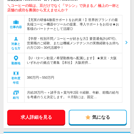
＼コーヒーの味は、豆だけでなく「マシン」で決まる／ 極上の一杯と
店舗の成功を裏側から支えませんか？
【充実の研修&徹底サポートをお約束！】世界的ブランドの最
先端コーヒー機器やツールの提案、導入サポートをお任せ★お
仕事内容
客様のパートナーとして活躍◎
【学歴・性別不問／コーヒーが好きな方】要普通免許(AT可)、
営業職のご経験、または機械メンテナンスの実務経験をお持ち
対象と
の方◎20～30代活躍中！
なる方
【U・Iターン歓迎／希望勤務地へ配属します】 ★東京・大阪
いずれかの拠点で募集 【本社】 大阪府摂…
勤務地
380万円～550万円
初年度
年収
月給28万円～＋諸手当＋賞与年2回 ※経験、年齢、前職の給与
を考慮のうえ決定します。 ※月額には、固定…
給与
求人詳細を見る
気になる