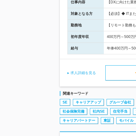
仕事内容
【DXに向けた業
対象となる方
【必須】◆ IT
勤務地
【リモート勤務も相
初年度年収
400万円～500万
給与
年俸400万円～
求人詳細を見る
関連キーワード
SE
キャリアアップ
グループ会社
社会保険完備
社内SE
住宅手当
キャリアパートナー
東証
モバイル