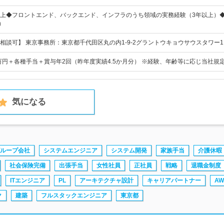
上◆フロントエンド、バックエンド、インフラのうち領域の実務経験（3年以上）
）
相談可】 東京事務所：東京都千代田区丸の内1-9-2グラントウキョウサウスタワー1
2万円＋各種手当＋賞与年2回（昨年度実績4.5か月分） ※経験、年齢等に応じ当社規
気になる
ループ会社
システムエンジニア
システム開発
家族手当
介護休暇
社会保険完備
出張手当
女性社員
正社員
戦略
退職金制度
ITエンジニア
PL
アーキテクチャ設計
キャリアパートナー
AW
ク
建築
フルスタックエンジニア
東京都