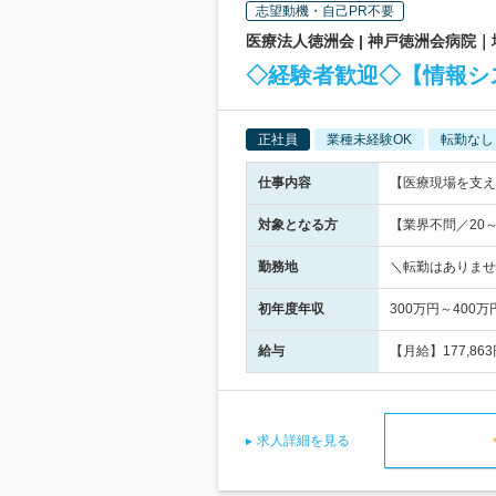
志望動機・自己PR不要
医療法人徳洲会 | 神戸徳洲会病院
◇経験者歓迎◇【情報シ
正社員
業種未経験OK
転勤なし
仕事内容
【医療現場を支え
対象となる方
【業界不問／20
勤務地
＼転勤はありませ
初年度年収
300万円～400万
給与
【月給】177,8
求人詳細を見る