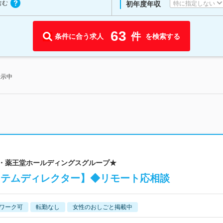
含む
特に指定しない
初年度年収
63
件
条件に合う求人
を検索する
表示中
場・薬王堂ホールディングスグループ★
ステムディレクター】◆リモート応相談
ワーク可
転勤なし
女性のおしごと掲載中