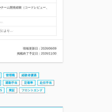
◆チーム開発経験（コードレビュー、
…
定により…
情報更新日：2026/06/09
掲載終了予定日：2026/11/30
管理職
経験者優遇
通勤手当
定着率
赴任手当
S
東証
フロントエンド