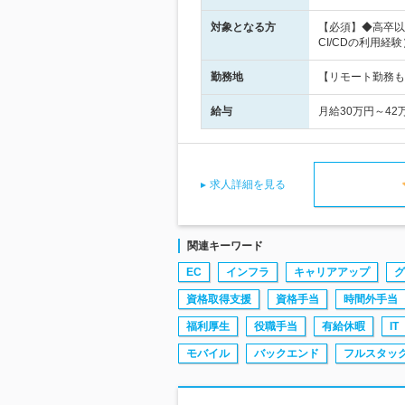
対象となる方
【必須】◆高卒以
CI/CDの利用経験
勤務地
【リモート勤務も
給与
月給30万円～4
求人詳細を見る
関連キーワード
EC
インフラ
キャリアアップ
グ
資格取得支援
資格手当
時間外手当
福利厚生
役職手当
有給休暇
IT
モバイル
バックエンド
フルスタッ