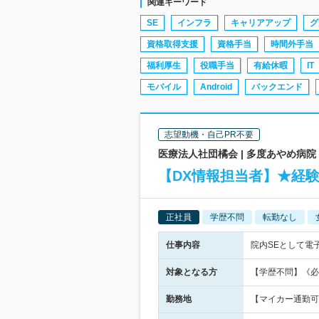
関連キーワード
SE
インフラ
キャリアアップ
グ
資格取得支援
資格手当
時間外手当
福利厚生
役職手当
有給休暇
IT
モバイル
Android
バックエンド
志望動機・自己PR不要
医療法人社団橘会 | 多度あやめ病
【DX情報担当者】★経験
正社員
学歴不問
転勤なし
仕事内容
院内SEとして電
対象となる方
【学歴不問】《必
勤務地
【マイカー通勤可