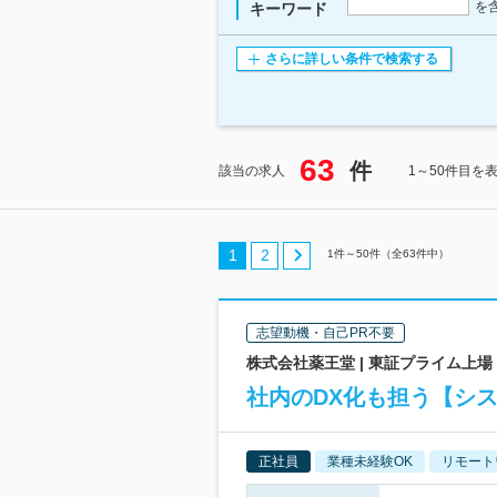
を
キーワード
さらに詳しい条件で検索する
63
件
該当の求人
1～50件目を
1
2
1
件～
50
件（全
63
件中）
志望動機・自己PR不要
株式会社薬王堂 | 東証プライム上
社内のDX化も担う【シ
正社員
業種未経験OK
リモート