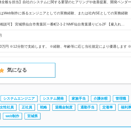
務全般を担当】自社のシステムに関する要望のヒアリングや改善提案、開発ベンダ
またはWeb制作に係るエンジニアとしての実務経験、または社内SEとしての実務経験
談可】 宮城県仙台市青葉区一番町2-1-2 NMF仙台青葉通りビル2F 【雇入れ…
円
500万円 ※12分割で支給します。 ※経験、年齢等に応じ当社規定により優遇します 
気になる
システムエンジニア
システム開発
家族手当
介護休暇
管理職
女性社員
正社員
戦略
退職金制度
通勤手当
定着率
福利
web制作
宮城県