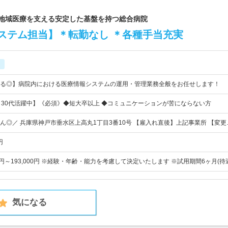
｜地域医療を支える安定した基盤を持つ総合病院
ステム担当】＊転勤なし ＊各種手当充実
る◎】病院内における医療情報システムの運用・管理業務全般をお任せします！
～30代活躍中】《必須》◆短大卒以上 ◆コミュニケーションが苦にならない方
ん◎／ 兵庫県神戸市垂水区上高丸1丁目3番10号 【雇入れ直後】上記事業所 【変更
円
63円～193,000円 ※経験・年齢・能力を考慮して決定いたします ※試用期間6ヶ月(
気になる