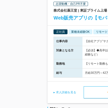
志望動機・自己PR不要
株式会社薬王堂 | 東証プライム上
Web販売アプリの【モ
正社員
業種未経験OK
リモート
仕事内容
【自社アプリ”ヤ
対象となる方
【必須】◆高卒以
経験など）
勤務地
【リモート勤務も
給与
月給30万円～4
求人詳細を見る