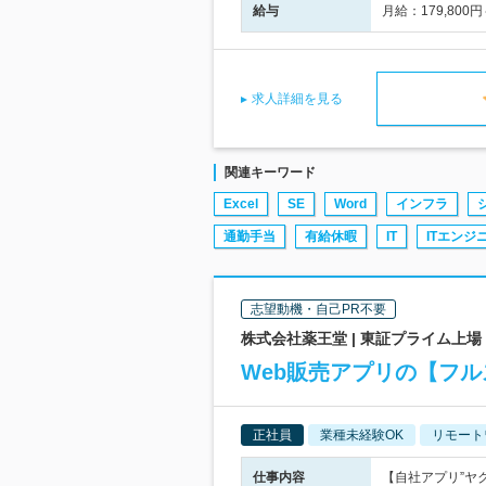
給与
月給：179,80
求人詳細を見る
関連キーワード
Excel
SE
Word
インフラ
通勤手当
有給休暇
IT
ITエンジ
志望動機・自己PR不要
株式会社薬王堂 | 東証プライム上
Web販売アプリの【フ
正社員
業種未経験OK
リモート
仕事内容
【自社アプリ”ヤ