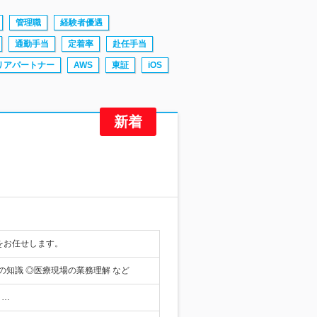
管理職
経験者優遇
通勤手当
定着率
赴任手当
リアパートナー
AWS
東証
iOS
をお任せします。
の知識 ◎医療現場の業務理解 など
よ…