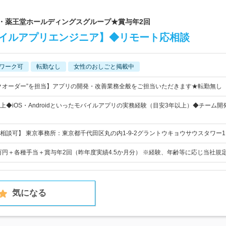
場・薬王堂ホールディングスグループ★賞与年2回
バイルアプリエンジニア】◆リモート応相談
ワーク可
転勤なし
女性のおしごと掲載中
クオーダー”を担当】アプリの開発・改善業務全般をご担当いただきます★転勤無し
上◆iOS・Androidといったモバイルアプリの実務経験（目安3年以上）◆チーム開
相談可】 東京事務所：東京都千代田区丸の内1-9-2グラントウキョウサウスタワー1
2万円＋各種手当＋賞与年2回（昨年度実績4.5か月分） ※経験、年齢等に応じ当社規
気になる