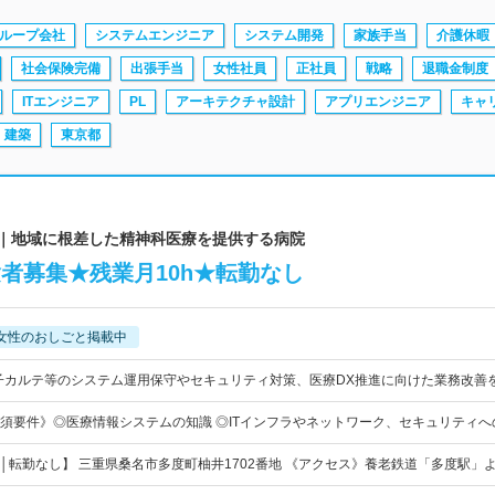
ループ会社
システムエンジニア
システム開発
家族手当
介護休暇
社会保険完備
出張手当
女性社員
正社員
戦略
退職金制度
ITエンジニア
PL
アーキテクチャ設計
アプリエンジニア
キャ
建築
東京都
院｜地域に根差した精神科医療を提供する病院
者募集★残業月10h★転勤なし
女性のおしごと掲載中
子カルテ等のシステム運用保守やセキュリティ対策、医療DX推進に向けた業務改善
須要件》◎医療情報システムの知識 ◎ITインフラやネットワーク、セキュリティへ
│転勤なし】 三重県桑名市多度町柚井1702番地 《アクセス》養老鉄道「多度駅」