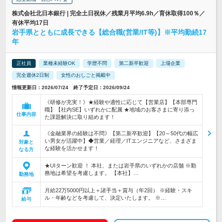
株式会社北日本銀行 | 完全土日祝休／残業月平均6.9h／育休取得100％／
有休平均17日
岩手県とともに成長できる【総合職(営業/IT等)】※平均勤続17
年
正社員
業種未経験OK
学歴不問
第二新卒歓迎
上場企業
完全週休2日制
女性のおしごと掲載中
情報更新日：2026/07/24 終了予定日：2026/09/24
《研修が充実！》★経験や適性に応じて【営業店】【本部専門
職】【社内SE】いずれかに配属 ★地域のお客さまに寄り添っ
仕事内容
た課題解決に取り組めます！
《金融業界の経験は不問》【第二新卒歓迎】【20～50代の幅広
い男女が活躍中】◆営業／経理／ITエンジニアなど、さまざま
対象と
な経験を活かせます！
なる方
★UIターン歓迎 ！ 本社、または岩手県のいずれかの店舗 ※勤
務地は希望を考慮します。 【本社】…
勤務地
月給22万5000円以上＋諸手当＋賞与（年2回） ※経験・スキ
ル・年齢などを考慮して、決定いたします。 ※…
給与