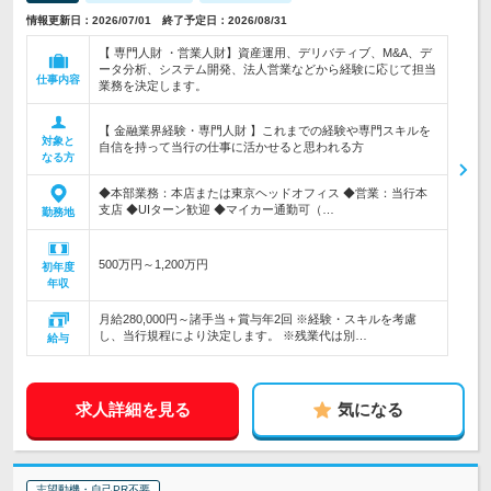
情報更新日：2026/07/01 終了予定日：2026/08/31
【 専門人財 ・営業人財】資産運用、デリバティブ、M&A、デ
ータ分析、システム開発、法人営業などから経験に応じて担当
仕事内容
業務を決定します。
【 金融業界経験・専門人財 】これまでの経験や専門スキルを
対象と
自信を持って当行の仕事に活かせると思われる方
なる方
◆本部業務：本店または東京ヘッドオフィス ◆営業：当行本
支店 ◆UIターン歓迎 ◆マイカー通勤可（…
勤務地
500万円～1,200万円
初年度
年収
月給280,000円～諸手当＋賞与年2回 ※経験・スキルを考慮
し、当行規程により決定します。 ※残業代は別…
給与
求人詳細を見る
気になる
志望動機・自己PR不要