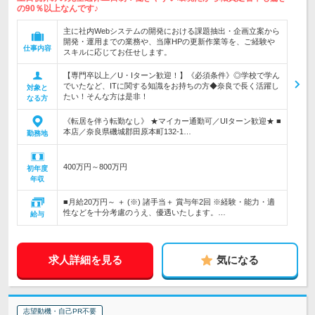
の90％以上なんです♪
主に社内Webシステムの開発における課題抽出・企画立案から
開発・運用までの業務や、当庫HPの更新作業等を、ご経験や
仕事内容
スキルに応じてお任せします。
【専門卒以上／U・Iターン歓迎！】《必須条件》◎学校で学ん
でいたなど、ITに関する知識をお持ちの方◆奈良で長く活躍し
対象と
たい！そんな方は是非！
なる方
《転居を伴う転勤なし》 ★マイカー通勤可／UIターン歓迎★ ■
本店／奈良県磯城郡田原本町132-1…
勤務地
400万円～800万円
初年度
年収
■月給20万円～ ＋ (※) 諸手当＋ 賞与年2回 ※経験・能力・適
性などを十分考慮のうえ、優遇いたします。…
給与
求人詳細を見る
気になる
志望動機・自己PR不要