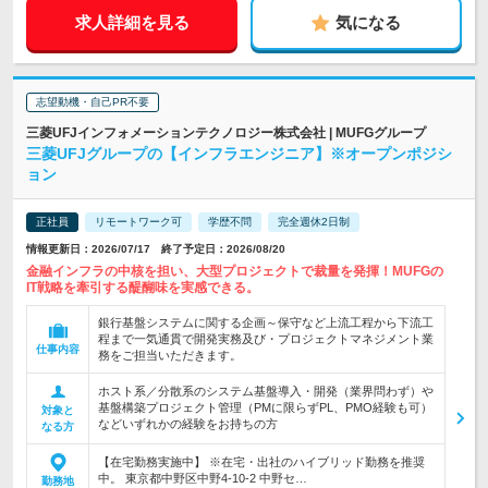
求人詳細を見る
気になる
志望動機・自己PR不要
三菱UFJインフォメーションテクノロジー株式会社 | MUFGグループ
三菱UFJグループの【インフラエンジニア】※オープンポジシ
ョン
正社員
リモートワーク可
学歴不問
完全週休2日制
情報更新日：2026/07/17 終了予定日：2026/08/20
金融インフラの中核を担い、大型プロジェクトで裁量を発揮！MUFGの
IT戦略を牽引する醍醐味を実感できる。
銀行基盤システムに関する企画～保守など上流工程から下流工
程まで一気通貫で開発実務及び・プロジェクトマネジメント業
仕事内容
務をご担当いただきます。
ホスト系／分散系のシステム基盤導入・開発（業界問わず）や
基盤構築プロジェクト管理（PMに限らずPL、PMO経験も可）
対象と
などいずれかの経験をお持ちの方
なる方
【在宅勤務実施中】 ※在宅・出社のハイブリッド勤務を推奨
中。 東京都中野区中野4-10-2 中野セ…
勤務地