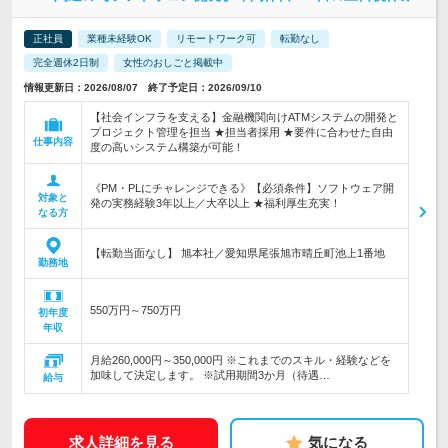
正社員
業種未経験OK
リモートワーク可
転勤なし
完全週休2日制
女性のおしごと掲載中
情報更新日：2026/08/07 終了予定日：2026/09/10
【社会インフラを支える】金融機関向けATMシステムの開発と
プロジェクト管理を担当 ★担当者採用 ★要件に合わせた自由
仕事内容
度の高いシステム構築が可能！
《PM・PLにチャレンジできる》【必須条件】ソフトウェア開
対象と
発の実務経験3年以上／大卒以上 ★福利厚生充実！
なる方
【転勤当面なし】 旭本社／愛知県尾張旭市晴丘町池上1番地
勤務地
550万円～750万円
初年度
年収
月給260,000円～350,000円 ※これまでのスキル・経験などを
加味して決定します。 ※試用期間3か月（待遇…
給与
求人詳細を見る
気になる