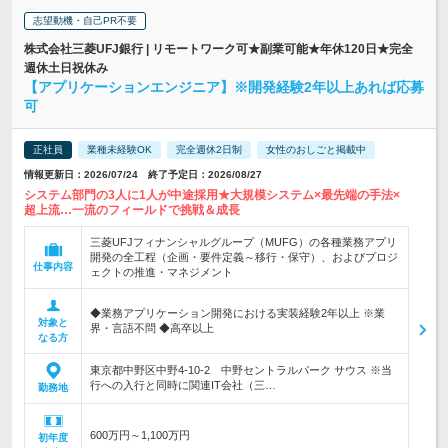
志望動機・自己PR不要
株式会社三菱UFJ銀行 | リモートワーク可★副業可能★年休120日★完全
週休土日祝休み
【アプリケーションエンジニア】※開発経験2年以上あれば応募
可
正社員
業種未経験OK
完全週休2日制
女性のおしごと掲載中
情報更新日：2026/07/24 終了予定日：2026/08/27
システム部門の3人に1人が中途採用★大規模システム×最先端の手法×
超上流…一流のフィールドで挑戦＆成長
三菱UFJフィナンシャルグループ（MUFG）の各種業務アプリ
開発の全工程（企画・要件定義～移行・保守）、およびプロジ
仕事内容
ェクトの推進・マネジメント
◆業務アプリケーション開発における実装経験2年以上 ※業
対象と
界・言語不問 ◆高卒以上
なる方
東京都中野区中野4-10-2 中野セントラルパーク サウス ※当
行への入行と同時に関連IT会社（三…
勤務地
600万円～1,100万円
初年度