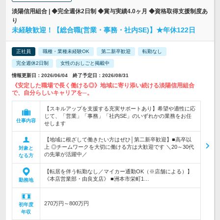
淡陽信用組合 | ◆完全週休2日制 ◆賞与実績4.0ヶ月 ◆資格取得支援制度あ
り
未経験歓迎！【総合職(営業・事務・社内SE)】★年休122日
正社員
職種・業種未経験OK
第二新卒歓迎
転勤なし
完全週休2日制
女性のおしごと掲載中
情報更新日：2026/06/04 終了予定日：2026/08/31
《安定した職場で長く働ける◎》地域に寄り添い続ける淡陽信用組合
で、自分らしいキャリアを─。
【スキルアップを支援する充実サポートあり】希望や適性に応
じて、「営業」「事務」「社内SE」のいずれかの業務をお任
仕事内容
せします
【地域に根ざして働きたい方はぜひ│第二新卒歓迎】■高卒以
上 ◎チームワークを大切に働ける方は大歓迎です ＼20～30代
対象と
の先輩が活躍中／
なる方
【転居を伴う転勤なし／マイカー通勤OK（※店舗による）】
《本店営業部・由良支店》 ■洲本市栄町1…
勤務地
270万円～800万円
初年度
年収