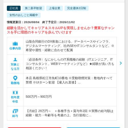
正社員
第二新卒歓迎
上場企業
完全週休2日制
女性のおしごと掲載中
情報更新日：2026/08/04 終了予定日：2026/11/02
経験を活かしてキャリア＆スキルUPを実現しませんか？豊富なチャン
スを手に理想のキャリアを歩んでいけます
山陰合同銀行のDX推進における、データベースやインフラ、
デジタルマーケティング、社内SEやITコンサルタントなど。※
仕事内容
希望や適性・経験に合わせて配属
〈必須条件〉なにかしらのIT系職種の経験（ITエンジニア、IT
コンサルタント、WEBマーケティングなど）★経験が浅い方も
対象と
相談ください！
なる方
本店 島根県松江市魚町10番地 ※受動喫煙対策：敷地内すべて
禁煙 ※UIターン歓迎 【雇入れ直後】…
勤務地
500万円～900万円
初年度
年収
【月給】29万円～ ＋各種手当＋賞与年2回 ※実際の給与額は
経験・能力・年齢等を考慮の上、当行規程に…
給与