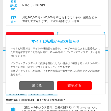
500万円～900万円
初年度
年収
月給260,000円～400,000円 ※これまでのスキル・経験などを
加味して決定します。 ※試用期間3か月（待遇…
給与
求人詳細を見る
気になる
マイナビ転職からのお知らせ
マイナビ転職では、サイトの継続的な改善や、ユーザーのみなさまに最適化され
た広告を配信すること等を目的に、Cookie等の「インフォマティブデータ」を利
志望動機・自己PR不要
用しています。
日立チャネルソリューションズ株式会社 | 【導入実績多数！社会インフラ
インフォマティブデータの提供を無効にしたい場合は「確認する」ボタンのリン
ク先から停止（オプトアウト）を行うことができます。
を支えるやりがい】年間休日126日
※オプトアウトをした場合、マイナビ転職の一部サービスを利用できない場合が
【品質保証】尾張旭/担当～係長採用/ソフトウエア品質の保証業
あります。
務
閉じる
確認する
正社員
リモートワーク可
第二新卒歓迎
転勤なし
完全週休2日制
女性のおしごと掲載中
情報更新日：2026/08/04 終了予定日：2026/09/07
【担当～係長クラス募集】当社の国内向けソリューションおよ