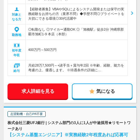
【経験者募集】VBAやSQLによるシステム開発または保守の実
務経験をお持ちの方（業界不問）◆学歴不問◎プライベートを
対象と
大切にできる環境◎30代活躍中
なる方
◎転勤なし ◎マイカー通勤OK ◎「旭橋駅」徒歩2分 沖縄県那
覇市旭町1-9 本店（本部）
勤務地
400万円～500万円
初年度
年収
月給28万7,500円～+諸手当＋賞与年2回 ※年齢、経験、能力を
考慮の上、優遇します。 ※待遇条件の詳細に…
給与
求人詳細を見る
気になる
志望動機・自己PR不要
株式会社三菱UFJ銀行 | システム部門の3人に1人が中途採用★リモートワ
ークあり
【システム基盤エンジニア】※実務経験2年程度あれば応募可