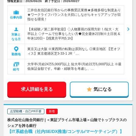
情報更新日：2026/06/26 終了予定日：2026/08/27
三井住友信託銀行等からの事務受託業務★多種多様な制度あり
★ワークライフバランスを大切にしながらキャリアアップが目
仕事内容
指せる環境！
【未経験／第二新卒歓迎】◇人物重視の採用方針！/短大・大
卒以上 ◇チームで仕事をしたい方◆完全週休2日制※土日祝 &
対象と
年休120日~【残業月平均5.1h】
なる方
東京又は大阪 ※東西間の転勤は原則なし ◎東京地区 【芝オフ
ィス】東京都港区芝3-33-1 JR「…
勤務地
大学卒/月給24万5,000円以上 短大卒/月給22万5,000円以上 ※最
低保証金額です。年齢・経験等を考慮し、…
給与
求人詳細を見る
気になる
志望動機・自己PR不要
株式会社山陰合同銀行 | ＜東証プライム市場上場＞山陰でトップクラスの
シェアを誇る銀行
【IT系総合職（社内SE/DX推進/コンサル/マーケティング）】