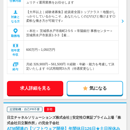
仕事内容
ュリティ運用業務をお任せします
【大卒以上｜経験者募集】総資産全国トップクラス！地盤がし
っかりしているからこそ、あなたらしくのびのびと働けます◎
対象と
柔軟な働き方が可能です♪
なる方
＜本社＞ 茨城県水戸市南町2-5-5 ＜常陽銀行 事務センター＞
茨城県水戸市新原1-3-3 【雇…
勤務地
600万円～1,050万円
初年度
年収
月給 326,900円～561,500円 ※経験・年齢・能力を考慮して決
定いたします ※試用期間3カ月（待遇変更なし）
給与
求人詳細を見る
気になる
志望動機・自己PR不要
日立チャネルソリューションズ株式会社 | 安定性◎東証プライム上場「株
式会社日立製作所」の完全子会社
ATM関連の【ソフトウェア開発】年間休日126日★土日祝休み