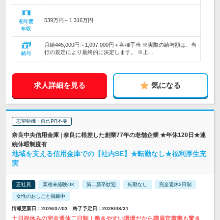
539万円～1,316万円
初年度
年収
月給445,000円～1,097,000円＋各種手当 ※実際の給与額は、当
行の規定により最終的に決定します。 ※上…
給与
求人詳細を見る
気になる
志望動機・自己PR不要
奈良中央信用金庫 | 奈良に根差した創業77年の老舗企業 ★年休120日★連
続休暇制度有
地域を支える信用金庫での【社内SE】★転勤なし★福利厚生充
実
正社員
業種未経験OK
第二新卒歓迎
転勤なし
完全週休2日制
女性のおしごと掲載中
情報更新日：2026/07/03 終了予定日：2026/08/31
土日祝休みの完全週休二日制！働きやすい環境だから職員定着率も驚き