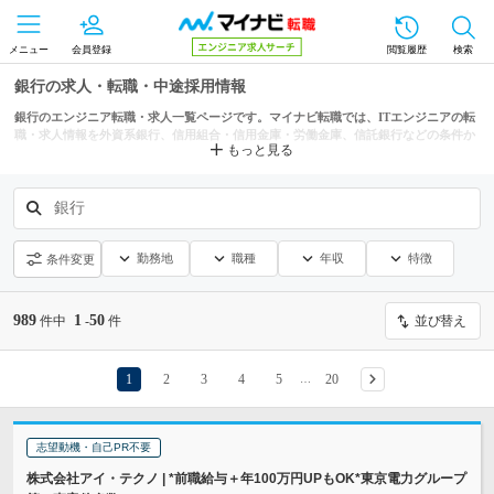
メニュー
会員登録
閲覧履歴
検索
銀行の求人・転職・中途採用情報
銀行のエンジニア転職・求人一覧ページです。マイナビ転職では、ITエンジニアの転
職・求人情報を外資系銀行、信用組合・信用金庫・労働金庫、信託銀行などの条件か
もっと見る
らも探せます。
銀行
勤務地
職種
年収
特徴
条件変更
989
1
50
件中
-
件
並び替え
1
2
3
4
5
20
…
志望動機・自己PR不要
株式会社アイ・テクノ | *前職給与＋年100万円UPもOK*東京電力グループ