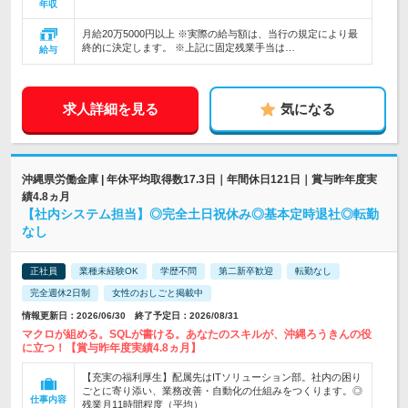
年収
月給20万5000円以上 ※実際の給与額は、当行の規定により最
終的に決定します。 ※上記に固定残業手当は…
給与
求人詳細を見る
気になる
沖縄県労働金庫 | 年休平均取得数17.3日｜年間休日121日｜賞与昨年度実
績4.8ヵ月
【社内システム担当】◎完全土日祝休み◎基本定時退社◎転勤
なし
正社員
業種未経験OK
学歴不問
第二新卒歓迎
転勤なし
完全週休2日制
女性のおしごと掲載中
情報更新日：2026/06/30 終了予定日：2026/08/31
マクロが組める。SQLが書ける。あなたのスキルが、沖縄ろうきんの役
に立つ！【賞与昨年度実績4.8ヵ月】
【充実の福利厚生】配属先はITソリューション部。社内の困り
ごとに寄り添い、業務改善・自動化の仕組みをつくります。◎
仕事内容
残業月11時間程度（平均）