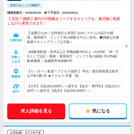
女性のおしごと掲載中
情報更新日：2026/06/30 終了予定日：2026/08/31
【 安定 × 挑戦 】銀行のIT戦略をリードするキャリアを、鹿児島に根差
しながら実現できます！
【 残業少なめ！定時退社も実現】社内システムの設計や開
発、運用保守、インフラ等の経験を中心に担当。◆明確な評価
仕事内容
制度でキャリアアップも可能！
【経験者歓迎・高卒以上】実務経験3年以上（社内SE、SE・P
Gとして設計・開発・運用保守・インフラ等の経験) PL/PM経
対象と
験者優遇 ／金融業界未経験OK
なる方
【 U・Iターン歓迎＊アクセス抜群 】 本社／鹿児島県鹿児島市
山下町1番1号 ★アクセス 市電「朝…
勤務地
【大卒】月給260,000円～+ 諸手当 【短大・専門卒】月給210,0
00円～+ 諸手当 【高卒】月給200,000円～+ …
給与
求人詳細を見る
気になる
志望動機・自己PR不要