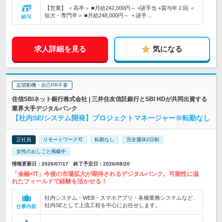
【営業】 ＜高卒＞ ■月給242,000円～ +諸手当 +賞与年２回 ＜
短大・専門卒＞ ■月給248,000円～ ＋諸手…
給与
求人詳細を見る
気になる
志望動機・自己PR不要
住信SBIネット銀行株式会社 | 三井住友信託銀行とSBI HDが共同出資する
業界大手デジタルバンク
【社内SE/システム開発】プロジェクトマネージャー※転勤なし
正社員
リモートワーク可
転勤なし
完全週休2日制
女性のおしごと掲載中
情報更新日：2026/07/17 終了予定日：2026/08/20
「金融×IT」今後の市場拡大が期待されるデジタルバンク。可能性に溢
れたフィールドで経験を活かせる！
社内システム・WEB・スマホアプリ・各種業務システムなど、
社内SEとして上流工程を中心にお任せします。
仕事内容