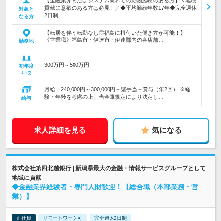
【金融業界またはシステム業界での勤務経験のある方】＼地域
貢献に意欲のある方は必見！／◆平均勤続年数17年◆完全週休
対象と
2日制
なる方
【転居を伴う転勤なし◎福島に根付いた働き方が可能！】
《営業職》福島市・伊達市・伊達郡内の各店舗…
勤務地
300万円～500万円
初年度
年収
月給：240,000円～300,000円＋諸手当＋賞与（年2回） ※経
験・年齢を考慮の上、当金庫規定により決定し…
給与
求人詳細を見る
気になる
株式会社第四北越銀行 | 新潟県最大の金融・情報サービスグループとして
地域に貢献
◆金融業界経験者・専門人財歓迎！【総合職（本部業務・営
業）】
正社員
リモートワーク可
完全週休2日制