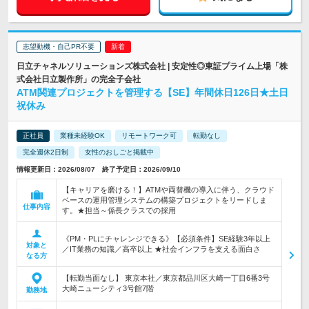
志望動機・自己PR不要
日立チャネルソリューションズ株式会社 | 安定性◎東証プライム上場「株
式会社日立製作所」の完全子会社
ATM関連プロジェクトを管理する【SE】年間休日126日★土日
祝休み
正社員
業種未経験OK
リモートワーク可
転勤なし
完全週休2日制
女性のおしごと掲載中
情報更新日：2026/08/07 終了予定日：2026/09/10
【キャリアを磨ける！】ATMや両替機の導入に伴う、クラウド
ベースの運用管理システムの構築プロジェクトをリードしま
仕事内容
す。★担当～係長クラスでの採用
《PM・PLにチャレンジできる》【必須条件】SE経験3年以上
対象と
／IT業務の知識／高卒以上 ★社会インフラを支える面白さ
なる方
【転勤当面なし】 東京本社／東京都品川区大崎一丁目6番3号
大崎ニューシティ3号館7階
勤務地