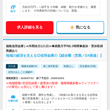
月給23万円～＋諸手当 ※年齢、経験、能力を考慮の上、優遇
します。 ※待遇条件の詳細については、面接…
給与
求人詳細を見る
気になる
福島信用金庫 | ≪年間休日121日≫◆残業月平均6.3時間◆産休・育休取得
実績あり
地域の経済を支える◎信用金庫の【総合職（営業／DX推進）】
正社員
職種未経験OK
第二新卒歓迎
転勤なし
完全週休2日制
女性のおしごと掲載中
情報更新日：2026/07/31 終了予定日：2026/10/01
≪地域密着×安定性抜群！産育休の取得・復帰実績多数≫ライフステー
ジの変化にも安心して長く働けます！
経験や希望、適性を考慮し、《地域のお客さまを支える信用金
庫の営業業務》または《デジタルサービスの利用推進・サポー
仕事内容
ト業務》をお任せします！