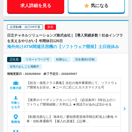
求人詳細を見る
気になる
志望動機・自己PR不要
日立チャネルソリューションズ株式会社 | 【導入実績多数！社会インフラ
を支えるやりがい】年間休日126日
海外向けATM関連汎用機の【ソフトウェア開発】土日祝休み
正社員
リモートワーク可
転勤なし
完全週休2日制
女性のおしごと掲載中
情報更新日：2026/08/04 終了予定日：2026/09/07
【担当～係長クラス募集】当社の海外事業部にて、ソフトウェ
ア開発をお任せ。★ニーズに応じたカスタマイズも可
仕事内容
【業界のリーディングカンパニー】《必須条件》5年以上のソ
対象と
フトウェア開発経験／大卒以上 ★英語力があれば活かせる
なる方
【転勤当面なし】 旭本社／愛知県尾張旭市晴丘町池上1番地 ※
車・自転車通勤可 【雇入れ直後】上記事…
勤務地