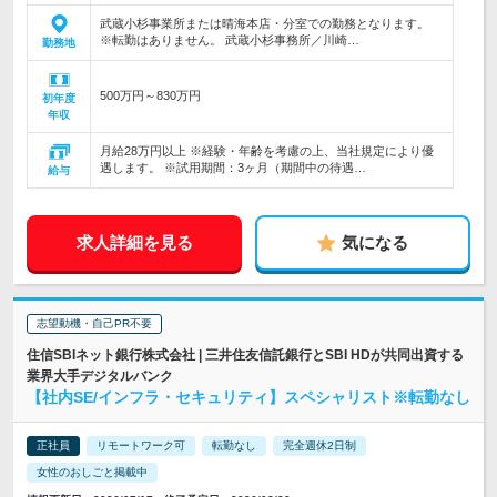
武蔵小杉事業所または晴海本店・分室での勤務となります。
※転勤はありません。 武蔵小杉事務所／川崎…
勤務地
500万円～830万円
初年度
年収
月給28万円以上 ※経験・年齢を考慮の上、当社規定により優
遇します。 ※試用期間：3ヶ月（期間中の待遇…
給与
求人詳細を見る
気になる
志望動機・自己PR不要
住信SBIネット銀行株式会社 | 三井住友信託銀行とSBI HDが共同出資する
業界大手デジタルバンク
【社内SE/インフラ・セキュリティ】スペシャリスト※転勤なし
正社員
リモートワーク可
転勤なし
完全週休2日制
女性のおしごと掲載中