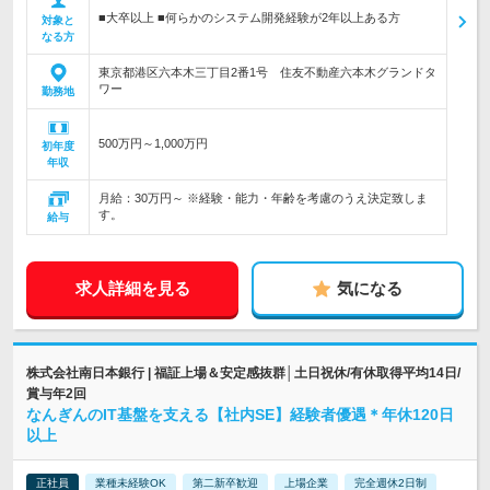
■大卒以上 ■何らかのシステム開発経験が2年以上ある方
対象と
なる方
東京都港区六本木三丁目2番1号 住友不動産六本木グランドタ
ワー
勤務地
500万円～1,000万円
初年度
年収
月給：30万円～ ※経験・能力・年齢を考慮のうえ決定致しま
す。
給与
求人詳細を見る
気になる
株式会社南日本銀行 | 福証上場＆安定感抜群│土日祝休/有休取得平均14日/
賞与年2回
なんぎんのIT基盤を支える【社内SE】経験者優遇＊年休120日
以上
正社員
業種未経験OK
第二新卒歓迎
上場企業
完全週休2日制