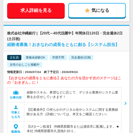
求人詳細を見る
気になる
株式会社沖縄銀行 | 【20代～40代活躍中】年間休日120日・完全週休2日
(土日祝)
経験者募集！おきなわの成長をともに創る【システム担当】
正社員
業種未経験OK
学歴不問
完全週休2日制
女性のおしごと掲載中
情報更新日：2026/07/24 終了予定日：2026/09/24
【おきなわの成長をともに創る】あなたの力を活かす次のステージはこ
の「おきぎん」に！
経験やスキル、希望などに応じて、デジタル業務やシステム業
務をお任せしていきます！
仕事内容
【応募条件】◎何らかのデジタル化やシステムに関する業務経
対象と
験がある方（詳細については、本文をご確認ください）
なる方
【UIターン歓迎】 沖縄県那覇市または浦添市に配属します。 ■
本社 沖縄県那覇市久茂地3-10-1…
勤務地