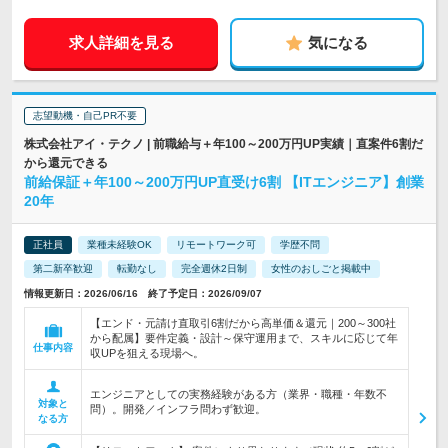
求人詳細を見る
気になる
志望動機・自己PR不要
株式会社アイ・テクノ | 前職給与＋年100～200万円UP実績｜直案件6割だ
から還元できる
前給保証＋年100～200万円UP直受け6割 【ITエンジニア】創業
20年
正社員
業種未経験OK
リモートワーク可
学歴不問
第二新卒歓迎
転勤なし
完全週休2日制
女性のおしごと掲載中
情報更新日：2026/06/16 終了予定日：2026/09/07
【エンド・元請け直取引6割だから高単価＆還元｜200～300社
から配属】要件定義・設計～保守運用まで、スキルに応じて年
仕事内容
収UPを狙える現場へ。
エンジニアとしての実務経験がある方（業界・職種・年数不
対象と
問）。開発／インフラ問わず歓迎。
なる方