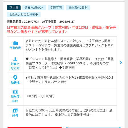
正社員
業種未経験OK
学歴不問
完全週休2日制
女性のおしごと掲載中
情報更新日：2026/07/24 終了予定日：2026/08/27
日本最大の総合金融グループ！副業可能・年休120日・退職金・住宅手
当など…働きやすさが充実しています♪
多岐にわたる銀行基盤システムに対して、上流工程から開発・
テスト・保守まで一気通貫の開発実務およびプロジェクトマネ
仕事内容
ジメントをお任せします。
◆「システム基盤導入・開発経験（業界不問）」または「基盤
構築プロジェクト管理経験（PM/PL/PMO）」をお持ちの方
対象と
（目安として2年以上）◆学歴不問
なる方
●本社：東京都千代田区丸の内2-7-1 ●東京都中野区中野4-10-2
中野セントラルパーク ほか
勤務地
600万円～1,100万円
初年度
年収
月給20万5000円以上 ※実際の給与額は、当行の規定により最
終的に決定します。 ※上記に固定残業手当は…
給与