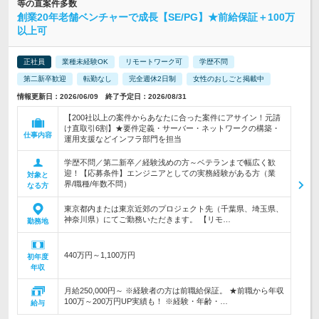
等の直案件多数
創業20年老舗ベンチャーで成長【SE/PG】★前給保証＋100万
以上可
正社員
業種未経験OK
リモートワーク可
学歴不問
第二新卒歓迎
転勤なし
完全週休2日制
女性のおしごと掲載中
情報更新日：2026/06/09 終了予定日：2026/08/31
【200社以上の案件からあなたに合った案件にアサイン！元請
け直取引6割】★要件定義・サーバー・ネットワークの構築・
仕事内容
運用支援などインフラ部門を担当
学歴不問／第二新卒／経験浅めの方～ベテランまで幅広く歓
迎！【応募条件】エンジニアとしての実務経験がある方（業
対象と
界/職種/年数不問）
なる方
東京都内または東京近郊のプロジェクト先（千葉県、埼玉県、
神奈川県）にてご勤務いただきます。 【リモ…
勤務地
440万円～1,100万円
初年度
年収
月給250,000円～ ※経験者の方は前職給保証。 ★前職から年収
100万～200万円UP実績も！ ※経験・年齢・…
給与