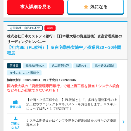
求人詳細を見る
気になる
志望動機・自己PR不要
株式会社日本カストディ銀行 | 【日本最大級の資産規模】資産管理業務の
リーディングカンパニー
【社内SE（PL候補）】※在宅勤務実施中／残業月20～30時間
程度
正社員
業種未経験OK
第二新卒歓迎
転勤なし
完全週休2日制
女性のおしごと掲載中
情報更新日：2026/08/04 終了予定日：2026/09/07
国内最大級の「資産管理専門銀行」で超上流工程を担当！システム統合
など今しか経験できないPJTも！
【企画・上流工程中心！】PL候補として、多様な開発案件の上
流工程やプロジェクトマネジメントをお任せします。※スキル
仕事内容
によってはPLとして即活躍可！
システム開発またはインフラ基盤の運用経験をお持ちの方※高
対象と
専卒以上
なる方