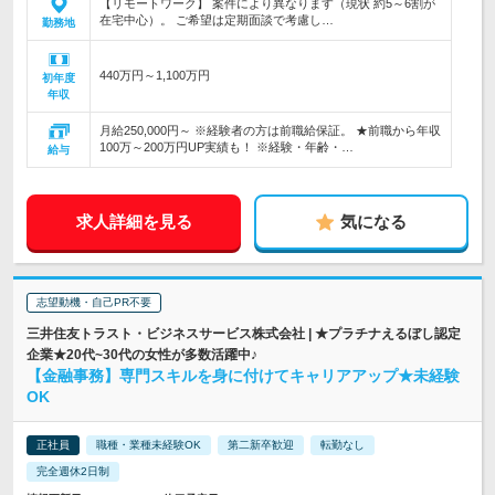
【リモートワーク】 案件により異なります（現状 約5～6割が
在宅中心）。 ご希望は定期面談で考慮し…
勤務地
440万円～1,100万円
初年度
年収
月給250,000円～ ※経験者の方は前職給保証。 ★前職から年収
100万～200万円UP実績も！ ※経験・年齢・…
給与
求人詳細を見る
気になる
志望動機・自己PR不要
三井住友トラスト・ビジネスサービス株式会社 | ★プラチナえるぼし認定
企業★20代~30代の女性が多数活躍中♪
【金融事務】専門スキルを身に付けてキャリアアップ★未経験
OK
正社員
職種・業種未経験OK
第二新卒歓迎
転勤なし
完全週休2日制