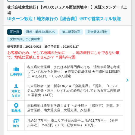
株式会社東北銀行 | 【WEBカジュアル面談実地中！】東証スタンダード上
場
UIターン歓迎！地方銀行の【総合職】※ITや営業スキル歓迎
正社員
職種・業種未経験OK
第二新卒歓迎
完全週休2日制
女性のおしごと掲載中
情報更新日：2026/06/26 終了予定日：2026/08/27
お客様のため、そして地域のために――。地方銀行にしかできない事
で、地域に貢献しませんか？ ＊賞与年2回
各支店の営業職、または本部専門職のうち、適性や希望を考慮
していずれかをお任せ！ ★充実の育成体制 ★年間休日120日以
仕事内容
上 ★えるぼし・くるみん認定
＼未経験者・第二新卒OK／★「金融業界」「営業」「ITシス
テムの開発・運用」いずれかの経験が少しでもある方は尚歓迎
対象と
※ 要普免（AT可）
なる方
※勤務地は希望を考慮します ＜岩手県＞ 【盛岡市】 本部、本
店営業部、南大通支店、大通支店、夕顔瀬…
勤務地
月給24.7万円～ ※エリア行員の場合…月給21.7万円～ 【モデ
ル年収】 750万円（30代・経験10年） 450万…
給与