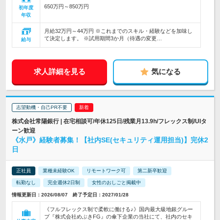
650万円～850万円
初年度
年収
月給32万円～44万円 ※これまでのスキル・経験などを加味し
て決定します。 ※試用期間3か月（待遇の変更…
給与
求人詳細を見る
気になる
志望動機・自己PR不要
株式会社常陽銀行 | 在宅相談可/年休125日/残業月13.9h/フレックス制/UIタ
ーン歓迎
《水戸》経験者募集！【社内SE(セキュリティ運用担当)】完休2
日
正社員
業種未経験OK
リモートワーク可
第二新卒歓迎
転勤なし
完全週休2日制
女性のおしごと掲載中
情報更新日：2026/08/07 終了予定日：2027/01/28
《フルフレックス制で柔軟に働ける♪》国内最大級地銀グルー
プ『株式会社めぶきFG』の傘下企業の当社にて、社内のセキ