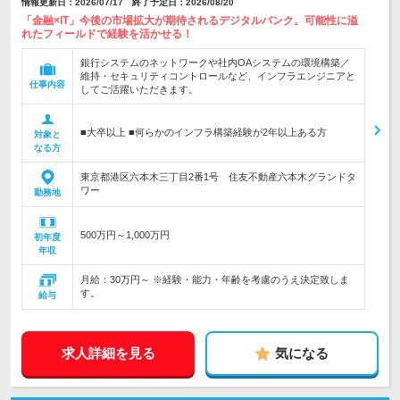
情報更新日：2026/07/17 終了予定日：2026/08/20
「金融×IT」今後の市場拡大が期待されるデジタルバンク。可能性に溢
れたフィールドで経験を活かせる！
銀行システムのネットワークや社内OAシステムの環境構築／
維持・セキュリティコントロールなど、インフラエンジニアと
仕事内容
してご活躍いただきます。
■大卒以上 ■何らかのインフラ構築経験が2年以上ある方
対象と
なる方
東京都港区六本木三丁目2番1号 住友不動産六本木グランドタ
ワー
勤務地
500万円～1,000万円
初年度
年収
月給：30万円～ ※経験・能力・年齢を考慮のうえ決定致しま
す。
給与
求人詳細を見る
気になる