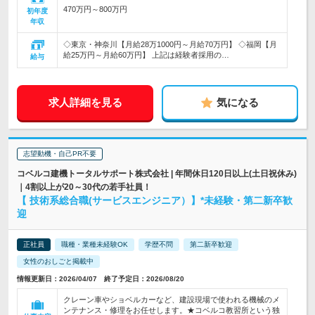
470万円～800万円
初年度
年収
◇東京・神奈川【月給28万1000円～月給70万円】 ◇福岡【月
給25万円～月給60万円】 上記は経験者採用の…
給与
求人詳細を見る
気になる
志望動機・自己PR不要
コベルコ建機トータルサポート株式会社 | 年間休日120日以上(土日祝休み)
｜4割以上が20～30代の若手社員！
【 技術系総合職(サービスエンジニア）】*未経験・第二新卒歓
迎
正社員
職種・業種未経験OK
学歴不問
第二新卒歓迎
女性のおしごと掲載中
情報更新日：2026/04/07 終了予定日：2026/08/20
クレーン車やショベルカーなど、建設現場で使われる機械のメ
ンテナンス・修理をお任せします。★コベルコ教習所という独