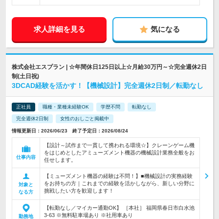
求人詳細を見る
気になる
株式会社エスプラン | ☆年間休日125日以上☆月給30万円～☆完全週休2日
制(土日祝)
3DCAD経験を活かす！【機械設計】完全週休2日制／転勤なし
正社員
職種・業種未経験OK
学歴不問
転勤なし
完全週休2日制
女性のおしごと掲載中
情報更新日：2026/06/23 終了予定日：2026/08/24
【設計～試作まで一貫して携われる環境☆】クレーンゲーム機
をはじめとしたアミューズメント機器の機械設計業務全般をお
仕事内容
任せします。
【ミューズメント機器の経験は不問！】■機械設計の実務経験
をお持ちの方｜これまでの経験を活かしながら、新しい分野に
対象と
挑戦したい方を歓迎します！
なる方
【転勤なし／マイカー通勤OK】 ［本社］ 福岡県春日市白水池
3-63 ※無料駐車場あり ※社用車あり
勤務地