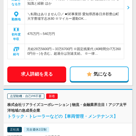
知識と経験 ほか
なる方
＼転勤はありません◎／ ■SE事業部 愛知県西春日井郡豊山町
大字豊場字志水80 ※マイカー通勤OK…
勤務地
475万円～540万円
初年度
年収
月給29万5600円～33万6700円 ※固定残業代 (40時間分/7万260
0円分～)を含む。超過分は別途支給。 ※一律…
給与
求人詳細を見る
気になる
志望動機・自己PR不要
株式会社リアライズコーポレーション | 物流・金融業界注目！アジア太平
洋地域の急成長企業
トラック・トレーラーなどの【車両管理・メンテナンス】
正社員
完全週休2日制