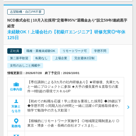
志望動機・自己PR不要
NCD株式会社 | 10月入社採用*定着率95%*退職金あり*設立59年/連続黒字
経営
未経験OK！上場会社の【初級ITエンジニア】研修充実◎*年休
125日
正社員
職種・業種未経験OK
リモートワーク可
学歴不問
第二新卒歓迎
転勤なし
上場企業
完全週休2日制
女性のおしごと掲載中
情報更新日：2026/07/28 終了予定日：2026/10/01
【専任講師による3カ月の社内研修あり】★研修後、先輩たち
と一緒にプロジェクトに参加 ★大手の優良案件＆直取引の案
仕事内容
件⇒8割超の環境でスキルUP
【初めての転職を応援！学ぶ意欲を重視した採用】◆28歳以下
◆学歴不問 ☆同期入社の仲間と一緒に活躍☆IT資格取得者や、
対象と
独学で勉強中の方も大歓迎！
なる方
【積極的にリモートワーク実施中】 ◎地域限定職制度あり ◎
東京・博多・小倉・長崎の自社オフィスまた…
勤務地