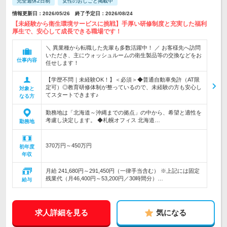
完全週休2日制
女性のおしごと掲載中
情報更新日：2026/05/26 終了予定日：2026/08/24
【未経験から衛生環境サービスに挑戦】手厚い研修制度と充実した福利
厚生で、安心して成長できる職場です！
＼ 異業種から転職した先輩も多数活躍中！ ／ お客様先へ訪問
いただき、主にウォッシュルームの衛生製品等の交換などをお
仕事内容
任せします！
【学歴不問｜未経験OK！】＜必須＞◆普通自動車免許（AT限
定可）◎教育研修体制が整っているので、未経験の方も安心し
対象と
てスタートできます♪
なる方
勤務地は「北海道～沖縄までの拠点」の中から、希望と適性を
考慮し決定します。 ◆札幌オフィス 北海道…
勤務地
370万円～450万円
初年度
年収
月給 241,680円～291,450円（一律手当含む） ※上記には固定
残業代（月46,400円～53,200円／30時間分）…
給与
求人詳細を見る
気になる