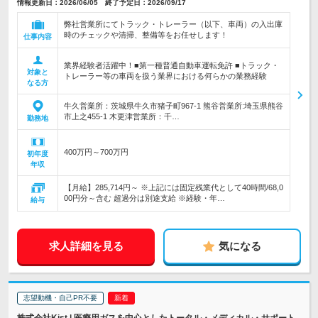
情報更新日：2026/06/05 終了予定日：2026/09/17
弊社営業所にてトラック・トレーラー（以下、車両）の入出庫
時のチェックや清掃、整備等をお任せします！
仕事内容
業界経験者活躍中！■第一種普通自動車運転免許 ■トラック・
対象と
トレーラー等の車両を扱う業界における何らかの業務経験
なる方
牛久営業所：茨城県牛久市猪子町967-1 熊谷営業所:埼玉県熊谷
市上之455-1 木更津営業所：千…
勤務地
400万円～700万円
初年度
年収
【月給】285,714円～ ※上記には固定残業代として40時間/68,0
00円分～含む 超過分は別途支給 ※経験・年…
給与
求人詳細を見る
気になる
志望動機・自己PR不要