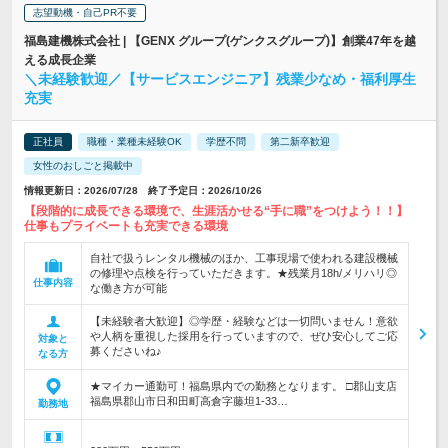
志望動機・自己PR不要
福島建機株式会社 | 【GENX グループ(ゲンクスグループ)】創業47年を越
える成長企業
＼未経験歓迎／【サービスエンジニア】残業少なめ・福利厚生
充実
正社員
職種・業種未経験OK
学歴不問
第二新卒歓迎
女性のおしごと掲載中
情報更新日：2026/07/28 終了予定日：2026/10/26
【段階的に成長できる環境で、生涯活かせる“手に職”をつけよう！！】
仕事もプライベートも充実できる環境
自社で扱うレンタル機械のほか、工事現場で使われる建設機械
の修理や点検を行っていただきます。★残業月18h/メリハリ◎
仕事内容
な働き方が可能
【未経験者大歓迎】◎学歴・経験などは一切問いません！意欲
や人柄を重視した採用を行っていますので、ぜひ安心してご応
対象と
募くださいね♪
なる方
★マイカー通勤可！福島県内での勤務となります。 □郡山支店
福島県郡山市日和田町高倉字藤坦1-33…
勤務地