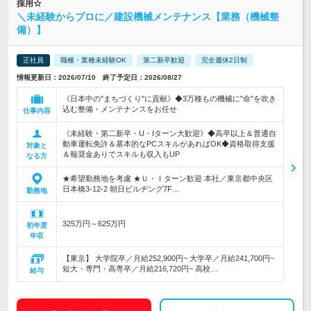
採用☆
＼未経験からプロに／建設機械メンテナンス【業務（機械整
備）】
正社員
職種・業種未経験OK
第二新卒歓迎
完全週休2日制
情報更新日：2026/07/10 終了予定日：2026/08/27
《日本中の"まちづくり"に貢献》◆3万種もの機械に"命"を吹き
込む整備・メンテナンスをお任せ
仕事内容
《未経験・第二新卒・U・Iターン大歓迎》◆高卒以上＆普通自
動車運転免許＆基本的なPCスキルがあればOK◆資格取得支援
対象と
＆報奨金ありでスキルも収入もUP
なる方
★希望勤務地を考慮 ★Ｕ・Ｉターン歓迎 本社／東京都中央区
日本橋3-12-2 朝日ビルヂング7F…
勤務地
325万円～625万円
初年度
年収
【東京】 大学院卒／月給252,900円~ 大学卒／月給241,700円~
短大・専門・高専卒／月給216,720円~ 高校…
給与