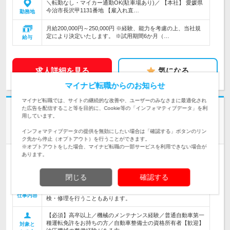
＼転勤なし・マイカー通勤OK(駐車場あり)／ 【本社】 愛媛県
今治市長沢甲1131番地 【雇入れ直…
勤務地
月給200,000円～250,000円 ※経験、能力を考慮の上、当社規
定により決定いたします。 ※試用期間6か月（…
給与
求人詳細を見る
気になる
マイナビ転職からのお知らせ
マイナビ転職では、サイトの継続的な改善や、ユーザーのみなさまに最適化され
志望動機・自己PR不要
た広告を配信すること等を目的に、Cookie等の「インフォマティブデータ」を利
用しています。
株式会社西部川崎 | 九州に根差すトヨクニグループの安定企業
<宮崎/日向>【サポートエンジニア】★年休124日★転勤なし
インフォマティブデータの提供を無効にしたい場合は「確認する」ボタンのリン
ク先から停止（オプトアウト）を行うことができます。
※オプトアウトをした場合、マイナビ転職の一部サービスを利用できない場合が
あります。
正社員
転勤なし
完全週休2日制
女性のおしごと掲載中
情報更新日：2026/08/07 終了予定日：2027/01/28
閉じる
確認する
建設機械や産業機械（油圧ショベルや発電機など）の整備・メ
ンテナンス業務をお任せします。お客様のもとを訪問して点
仕事内容
検・修理を行うこともあります。
【必須】高卒以上／機械のメンテナンス経験／普通自動車第一
種運転免許をお持ちの方／自動車整備士の資格所有者【歓迎】
対象と