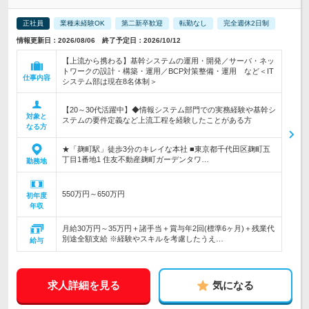
正社員
業種未経験OK
第二新卒歓迎
転勤なし
完全週休2日制
情報更新日：2026/08/06 終了予定日：2026/10/12
【上流から携わる】基幹システムの運用・開発／サーバ・ネッ
トワークの設計・構築・運用／BCP対策整備・運用 など＜IT
仕事内容
システム部は現在8名体制＞
【20～30代活躍中】◆情報システム部門での実務経験や基幹シ
対象と
ステムの要件定義など上流工程を経験したことがある方
なる方
★「麹町駅」徒歩3分のキレイな本社 ■東京都千代田区麹町五
丁目1番地1 住友不動産麹町ガーデンタワ…
勤務地
550万円～650万円
初年度
年収
月給30万円～35万円＋諸手当＋賞与年2回(標準6ヶ月)＋残業代
別途全額支給 ※経験やスキルを考慮したうえ…
給与
求人詳細を見る
気になる