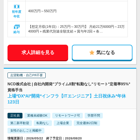
400万円～550万円
初年度
年収
【想定月収(1年目)：25万円～30万円】 月給21万6000円～23万
4000円＋残業代別途全額支給＋賞与年2回＋各…
給与
求人詳細を見る
気になる
志望動機・自己PR不要
NCD株式会社 | 自社内開発*プライム8割*転勤なし*リモート*定着率95%*
資格手当
上場*DX*AI*開発*インフラ【ITエンジニア】土日祝休み*年休
123日
正社員
業種未経験OK
リモートワーク可
学歴不問
第二新卒歓迎
転勤なし
上場企業
完全週休2日制
女性のおしごと掲載中
情報更新日：2026/05/22 終了予定日：2026/08/20