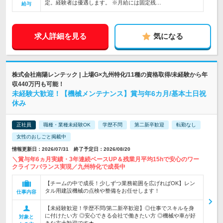
定。経験者は優遇します。 ※月給には固定残…
給与
求人詳細を見る
気になる
株式会社南陽レンテック | 上場G×九州特化/11種の資格取得/未経験から年
収440万円も可能！
未経験大歓迎！【機械メンテナンス】賞与年6カ月/基本土日祝
休み
正社員
職種・業種未経験OK
学歴不問
第二新卒歓迎
転勤なし
女性のおしごと掲載中
情報更新日：2026/07/31 終了予定日：2026/08/20
＼賞与年6ヵ月実績・3年連続ベースUP＆残業月平均15hで安心のワー
クライフバランス実現／九州特化で成長中
【チームの中で成長！少しずつ業務範囲を広げればOK】レン
タル用建設機械の点検や整備をお任せします！
仕事内容
【未経験歓迎！学歴不問/第二新卒歓迎】◎仕事でスキルを身
に付けたい方 ◎安心できる会社で働きたい方 ◎機械や車が好
対象と