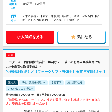
350万円～800万円
初年度
年収
＜未経験者＞ 【東京・神奈川】月給25万8000円～32万円 【福
岡】月給22万8000円～27万2000円 【長崎】月…
給与
求人詳細を見る
気になる
トヨタＬ＆Ｆ西四国株式会社 | ◆年間120日以上のお休み◆残業月平均
20h◆産育休取得実績あり
＼未経験歓迎！／【フォークリフト整備士】★賞与実績5.2ヶ月
正社員
職種・業種未経験OK
学歴不問
第二新卒歓迎
女性のおしごと掲載中
情報更新日：2026/08/04 終了予定日：2026/09/21
【無資格でもOK！一生モノの技術を習得できる】機械いじりが好きな
方、整備士を目指しませんか？
【資格取得支援あり】フォークリフトなど物流機器の定期点検