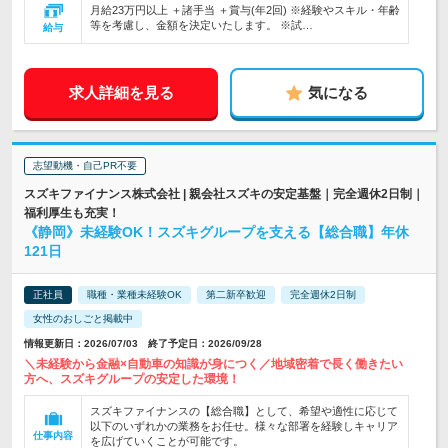
月給23万円以上 ＋諸手当 ＋賞与(年2回) ※経験やスキル・年齢
等を考慮し、金額を決定いたします。 ※試…
給与
求人詳細を見る
気になる
志望動機・自己PR不要
スズキファイナンス株式会社 | 親会社スズキの安定基盤｜完全週休2日制｜
福利厚生も充実！
《静岡》未経験OK！スズキグループを支える【総合職】年休
121日
正社員
職種・業種未経験OK
第二新卒歓迎
完全週休2日制
女性のおしごと掲載中
情報更新日：2026/07/03 終了予定日：2026/09/28
＼未経験から金融×自動車の知識が身につく／地域密着で長く働きたい
方へ、スズキグループの安定した環境！
スズキファイナンスの【総合職】として、希望や適性に応じて
以下のいずれかの業務をお任せ。様々な部署を経験しキャリア
仕事内容
を広げていくことが可能です。