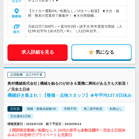
きな方大歓迎です★
なる方
【マイカー通勤OK／転勤なし／UIターン歓迎】 ★大分・福
岡・熊本の営業所で募集中！ ★大分県積極…
勤務地
月給22万7,600円～＋賞与年2回＋諸手当 昨年度賞与実績 （入
社3年目平均 130.8万円／年） （入社5年目平…
給与
求人詳細を見る
気になる
志望動機・自己PR不要
奥村機械株式会社 | 機械を触るのが好き＆重機に興味がある方も大歓迎！
／完全土日休
機械好き集まれ！【整備・点検スタッフ】★年平均137.9日休み
正社員
職種・業種未経験OK
学歴不問
第二新卒歓迎
転勤なし
完全週休2日制
情報更新日：2026/07/28 終了予定日：2026/09/14
《 関西限定勤務／転勤なし 》20代の若手も多数活躍中！完全土日祝休
み＆1730定時でプライベートも充実◎