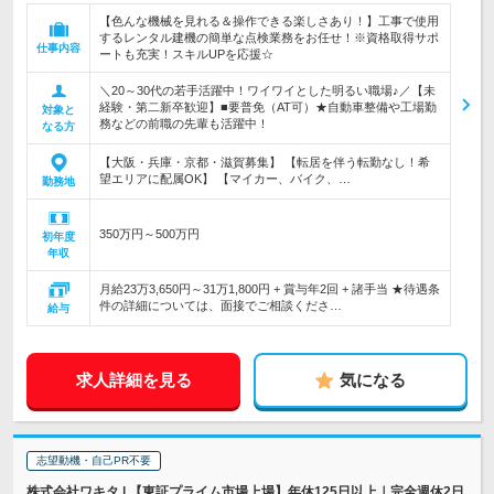
【色んな機械を見れる＆操作できる楽しさあり！】工事で使用
するレンタル建機の簡単な点検業務をお任せ！※資格取得サポ
仕事内容
ートも充実！スキルUPを応援☆
＼20～30代の若手活躍中！ワイワイとした明るい職場♪／【未
経験・第二新卒歓迎】■要普免（AT可）★自動車整備や工場勤
対象と
務などの前職の先輩も活躍中！
なる方
【大阪・兵庫・京都・滋賀募集】 【転居を伴う転勤なし！希
望エリアに配属OK】 【マイカー、バイク、…
勤務地
350万円～500万円
初年度
年収
月給23万3,650円～31万1,800円 + 賞与年2回 + 諸手当 ★待遇条
件の詳細については、面接でご相談くださ…
給与
求人詳細を見る
気になる
志望動機・自己PR不要
株式会社ワキタ | 【東証プライム市場上場】年休125日以上｜完全週休2日