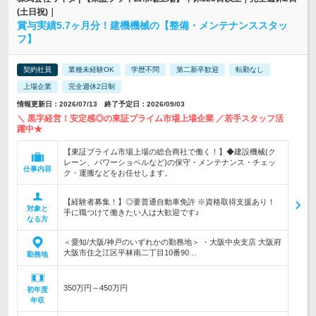
(土日祝)｜
賞与実績5.7ヶ月分！建機機械の【整備・メンテナンススタッ
フ】
契約社員
業種未経験OK
学歴不問
第二新卒歓迎
転勤なし
上場企業
完全週休2日制
情報更新日：2026/07/13 終了予定日：2026/09/03
＼ 黒字経営！安定感◎の東証プライム市場上場企業 ／若手スタッフ活
躍中★
【東証プライム市場上場の総合商社で働く！】◆建設機械(ク
レーン、パワーショベルなど)の保守・メンテナンス・チェッ
仕事内容
ク・運搬などをお任せします。
【経験者募集！】◎要普通自動車免許 ※資格取得支援あり！
対象と
手に職つけて働きたい人は大歓迎です♪
なる方
＜愛知/大阪/神戸のいずれかの勤務地＞ ・大阪中央支店 大阪府
大阪市住之江区平林南二丁目10番90…
勤務地
350万円～450万円
初年度
年収