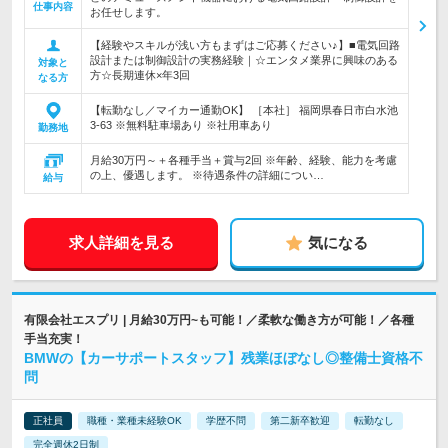
仕事内容
お任せします。
【経験やスキルが浅い方もまずはご応募ください♪】■電気回路
設計または制御設計の実務経験｜☆エンタメ業界に興味のある
対象と
方☆長期連休×年3回
なる方
【転勤なし／マイカー通勤OK】 ［本社］ 福岡県春日市白水池
3-63 ※無料駐車場あり ※社用車あり
勤務地
月給30万円～＋各種手当＋賞与2回 ※年齢、経験、能力を考慮
の上、優遇します。 ※待遇条件の詳細につい…
給与
求人詳細を見る
気になる
有限会社エスプリ | 月給30万円~も可能！／柔軟な働き方が可能！／各種
手当充実！
BMWの【カーサポートスタッフ】残業ほぼなし◎整備士資格不
問
正社員
職種・業種未経験OK
学歴不問
第二新卒歓迎
転勤なし
完全週休2日制