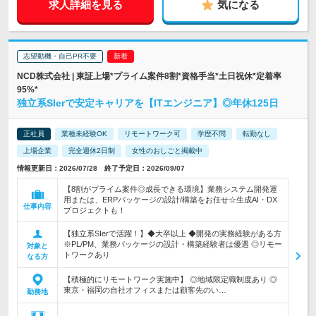
求人詳細を見る
気になる
志望動機・自己PR不要
NCD株式会社 | 東証上場*プライム案件8割*資格手当*土日祝休*定着率
95%*
独立系SIerで安定キャリアを【ITエンジニア】◎年休125日
正社員
業種未経験OK
リモートワーク可
学歴不問
転勤なし
上場企業
完全週休2日制
女性のおしごと掲載中
情報更新日：2026/07/28 終了予定日：2026/09/07
【8割がプライム案件◎成長できる環境】業務システム開発運
用または、ERPパッケージの設計/構築をお任せ☆生成AI・DX
仕事内容
プロジェクトも！
【独立系SIerで活躍！】◆大卒以上 ◆開発の実務経験がある方
※PL/PM、業務パッケージの設計・構築経験者は優遇 ◎リモー
対象と
トワークあり
なる方
【積極的にリモートワーク実施中】 ◎地域限定職制度あり ◎
東京・福岡の自社オフィスまたは顧客先のい…
勤務地