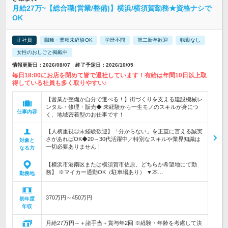
月給27万~【総合職(営業/整備)】横浜/横須賀勤務★資格ナシで
OK
正社員
職種・業種未経験OK
学歴不問
第二新卒歓迎
転勤なし
女性のおしごと掲載中
情報更新日：2026/08/07 終了予定日：2026/10/05
毎日18:00にお店を閉めて皆で退社しています！有給は年間10日以上取
得している社員も多く取りやすい♪
【営業か整備か自分で選べる！】街づくりを支える建設機械レ
ンタル・修理・販売◆ 未経験から一生モノのスキルが身につ
仕事内容
く、地域密着型のお仕事です！
【人柄重視◎未経験歓迎】「分からない」を正直に言える誠実
さがあればOK◆20～30代活躍中／特別なスキルや業界知識は
対象と
一切必要ありません！
なる方
【横浜市港南区または横須賀市佐原。どちらか希望地にて勤
務】 ※マイカー通勤OK（駐車場あり） ▼本…
勤務地
370万円～450万円
初年度
年収
月給27万円～＋諸手当＋賞与年2回 ※経験・年齢を考慮して決