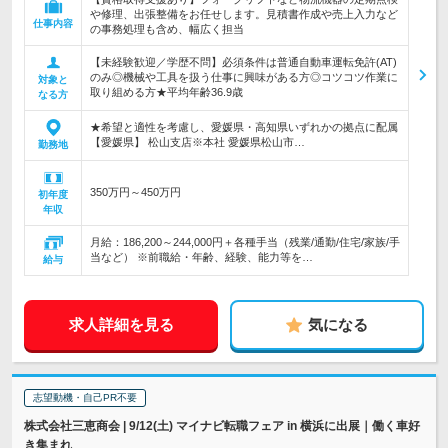
や修理、出張整備をお任せします。見積書作成や売上入力など
仕事内容
の事務処理も含め、幅広く担当
【未経験歓迎／学歴不問】必須条件は普通自動車運転免許(AT)
のみ◎機械や工具を扱う仕事に興味がある方◎コツコツ作業に
対象と
取り組める方★平均年齢36.9歳
なる方
★希望と適性を考慮し、愛媛県・高知県いずれかの拠点に配属
【愛媛県】 松山支店※本社 愛媛県松山市…
勤務地
350万円～450万円
初年度
年収
月給：186,200～244,000円＋各種手当（残業/通勤/住宅/家族/手
当など） ※前職給・年齢、経験、能力等を…
給与
求人詳細を見る
気になる
志望動機・自己PR不要
株式会社三恵商会 | 9/12(土) マイナビ転職フェア in 横浜に出展｜働く車好
き集まれ