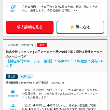
月給30万円～＋各種手当＋賞与2回 ※年齢、経験、能力を考慮
の上、優遇します。 ※待遇条件の詳細につい…
給与
求人詳細を見る
気になる
志望動機・自己PR不要
株式会社マイセック | 大手メーカーと厚い信頼を築く商社＆特注ヒーター
のメーカーです
【製造部門マネージャー候補】＊年休125日＊転勤無＊賞与5.4
ヶ月
正社員
転勤なし
情報更新日：2026/07/14 終了予定日：2026/12/31
【製造・組立部門におけるリーダー・管理者候補◎】製造実務
や品質管理、そして協力会社を含む約20名のメンバーマネジメ
仕事内容
ントをお任せします！
《必須》◆高卒以上 ◆電気もしくは、機械系の製造職の実務
経験 ◆マネジメント経験 ◆機械組み立て電気は配線に関する
対象と