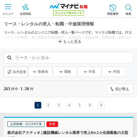
メニュー
会員登録
閲覧履歴
検索
リース・レンタルの求人・転職・中途採用情報
リース・レンタルのエンジニア転職・求人一覧ページです。マイナビ転職では、ITエ
ンジニアの転職・求人情報を外資系銀行、信用組合・信用金庫・労働金庫、銀行など
もっと見る
の条件からも探せます。
リース・レンタル
勤務地
職種
年収
特徴
条件変更
263
1
50
件中
-
件
並び替え
1
2
3
4
5
6
志望動機・自己PR不要
株式会社アクティオ | 建設機械レンタル業界で売上No.1☆全国募集の大型