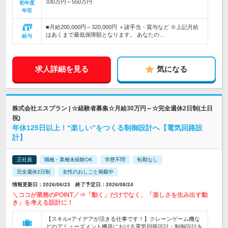
330万円～550万円
初年度
年収
■月給200,000円～320,000円 ＋諸手当・賞与など ※上記月給
はあくまで最低保障額となります。 あなたの…
給与
求人詳細を見る
気になる
株式会社エスプラン | ☆経験者募集☆月給30万円～☆完全週休2日制(土日
祝)
年休125日以上！“楽しい”をつくる制御設計へ【電気回路設
計】
正社員
職種・業種未経験OK
学歴不問
転勤なし
完全週休2日制
女性のおしごと掲載中
情報更新日：2026/06/23 終了予定日：2026/08/24
＼ココが業務のPOINT／⇒「動く」だけでなく、「楽しさを生み出す動
き」を考える設計に！
【スキル×アイデアが活きる仕事です！】クレーンゲーム機な
どのアミューズメント機器における電気回路設計・制御設計を