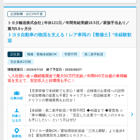
志望動機・自己PR不要
トヨタ輸送株式会社 | 年休121日／年間有給実績18.5日／家族手当あり／
賞与5.9ヶ月分
トヨタ自動車の物流を支える！レア車両の【整備士】*未経験歓
迎
正社員
職種・業種未経験OK
学歴不問
第二新卒歓迎
完全週休2日制
情報更新日：2026/07/10 終了予定日：2026/08/27
＼入社祝い金＋継続報奨金で最大50万円支給／年間600万台超の車両輸
送を支えて、安定収入と好環境も手に！
【充実研修で未経験でも安心！修理・点検後のお客様への説明
や追加整備の提案も不要】キャリアカー・部品輸送車・フォー
仕事内容
クリフトの整備業務をお任せ！
【未経験・第二新卒歓迎／学歴不問】◆40歳まで ◆要普免 ☆
「車や機械いじりが好き」「安定した企業で一生モノのスキル
対象と
も手にしたい」という方はぜひ
なる方
【マイカー通勤OK／愛知環状鉄道線「三河上郷駅」より徒歩4
分】 愛知県豊田市上郷町1-1 ※ステッ…
勤務地