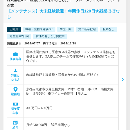
株式会社Kist | 医療用ガスを中心としたトータル・メディカル・サポート
企業
【メンテナンス】★未経験歓迎！年間休日120日★残業ほぼな
し
正社員
職種・業種未経験OK
学歴不問
第二新卒歓迎
転勤なし
完全週休2日制
女性のおしごと掲載中
情報更新日：2026/07/07 終了予定日：2026/12/28
医療機関における医療ガス機器の点検・メンテナンス業務をお
任せします。2人以上のチームで作業を行うため未経験でも安
仕事内容
心です。
未経験歓迎！異業種・異業界からの挑戦も可能です
対象と
なる方
京都府京都市伏見区横大路一本木19番地 （市バス 南横大路
駅 徒歩3分） ※マイカー通勤可 【雇入…
勤務地
300万円～400万円
初年度
年収
月給230,000円～ 試用期間なし
給与