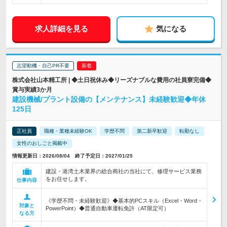
求人詳細を見る
気になる
志望動機・自己PR不要
株式会社山本精工所 | ◆土日祝休み◆リーズナブルな費用の社員寮完備◆
賞与実績3か月
建設機械/プラント設備の【メンテナンス】未経験歓迎◆年休
125日
正社員
職種・業種未経験OK
学歴不問
第二新卒歓迎
転勤なし
女性のおしごと掲載中
情報更新日：2026/08/04 終了予定日：2027/01/25
建設・港湾土木業界の総合商社の当社にて、修理サービス業務
をお任せします。
仕事内容
《学歴不問・未経験歓迎》◆基本的PCスキル（Excel・Word・
対象と
PowerPoint）◆普通自動車運転免許（AT限定可）
なる方