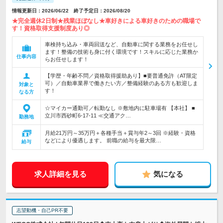
情報更新日：2026/06/22 終了予定日：2026/08/20
★完全週休2日制★残業ほぼなし★車好きによる車好きのための職場で
す！資格取得支援制度あり◎
車検持ち込み・車両回送など、自動車に関する業務をお任せし
ます！整備の技術も身に付く環境です！スキルに応じた業務か
仕事内容
らお任せします！
【学歴・年齢不問／資格取得援助あり】■要普通免許（AT限定
可）／自動車業界で働きたい方／整備経験のある方も歓迎しま
対象と
す！
なる方
☆マイカー通勤可／転勤なし ※敷地内に駐車場有 【本社】 ■
立川市西砂町6-17-11 ≪交通アク…
勤務地
月給21万円～35万円＋各種手当＋賞与年2～3回 ※経験・資格
などにより優遇します。 前職の給与を最大限…
給与
求人詳細を見る
気になる
志望動機・自己PR不要