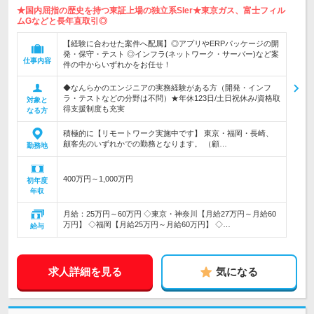
★国内屈指の歴史を持つ東証上場の独立系SIer★東京ガス、富士フィル
ムGなどと長年直取引◎
【経験に合わせた案件へ配属】◎アプリやERPパッケージの開
発・保守・テスト ◎インフラ(ネットワーク・サーバー)など案
仕事内容
件の中からいずれかをお任せ！
◆なんらかのエンジニアの実務経験がある方（開発・インフ
ラ・テストなどの分野は不問）★年休123日/土日祝休み/資格取
対象と
得支援制度も充実
なる方
積極的に【リモートワーク実施中です】 東京・福岡・長崎、
顧客先のいずれかでの勤務となります。 （顧…
勤務地
400万円～1,000万円
初年度
年収
月給：25万円～60万円 ◇東京・神奈川【月給27万円～月給60
万円】 ◇福岡【月給25万円～月給60万円】 ◇…
給与
求人詳細を見る
気になる