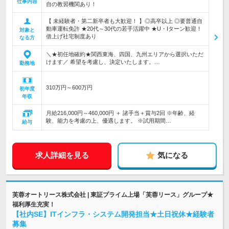
仕事内容
自の教習機関あり！
【 未経験者・第二新卒者も大歓迎！ 】◎高卒以上 ◎要普通自
動車運転免許 ★20代～30代の若手活躍中 ★U・Iターン歓迎！
対象と
借上げ社宅制度あり
なる方
＼★初任地確約★関西東海、四国、九州エリアから選択いただ
けます／ 希望を考慮し、決定いたします。…
勤務地
310万円～600万円
初年度
年収
月給216,000円～460,000円 ＋ 諸手当＋賞与2回 ※年齢、経
験、能力を考慮の上、優遇します。 ※試用期間…
給与
求人詳細を見る
気になる
芙蓉オートリース株式会社 | 東証プライム上場「芙蓉リース」グループ★
福利厚生充実！
【社内SE】ITインフラ・システム開発担当★土日祝休★経験者
募集