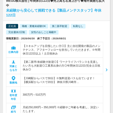
WEGO株式会社 | 年間休日122日◆売上高も右肩上がり◆海外展開も拡大
中
未経験から安心して挑戦できる【製品メンテスタッフ】年休
122日
正社員
職種・業種未経験OK
第二新卒歓迎
転勤なし
完全週休2日制
女性のおしごと掲載中
情報更新日：2026/06/30 終了予定日：2026/08/31
【スキルアップを目指したい方◎】主に自社開発の製品のメン
テナンス、アフターフォローを担当していただきます。※年間
仕事内容
休日122日以上！土日祝休み
【第二新卒/未経験大歓迎◎】ワークライフバランスを見直し
たい方も大歓迎◎工業系出身の方◎年間休日122日/完全土日祝
対象と
休み◎
なる方
【川崎駅からバスで30分】※無料送迎バスも出ています！
【横浜駅からバスで20分】 神奈川県川崎市…
勤務地
300万円～510万円
初年度
年収
月給250,000円～350,000円 ※経験やご年齢を考慮し、決定い
たします。
給与