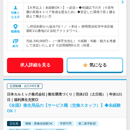
【大卒以上｜未経験OK！】＜必須＞◆40歳以下の方（※若年
層の長期キャリア形成を図るため）◆安定した環境で長く腰を
対象と
据えて働きたい方
なる方
＼JR浜松駅から徒歩7分！／ ＜本社＞ 静岡県浜松市中央区板
屋町111番地の2 浜松アクトタワー1…
勤務地
月給 240,000円～（一律手当含む） ※経験・年齢・能力を考慮
して決定いたします ※試用期間6カ月（待遇…
給与
求人詳細を見る
気になる
志望動機・自己PR不要
日本カルミック株式会社 | 衛生環境づくり｜完休2日（土日祝）｜年休121
日｜福利厚生充実◎
《全国》衛生用品の【サービス職（交換スタッフ）】◆未経験
OK！
正社員
職種・業種未経験OK
学歴不問
第二新卒歓迎