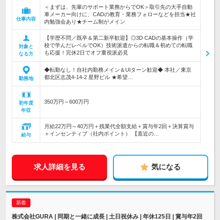
＜まずは、先輩のサポート業務からでOK＞取引先の大手自動
車メーカー向けに、CADの教育・業務フォローなどを担当★社
仕事内容
内勉強会あり★チーム制がメイン
【学歴不問／既卒＆第二新卒歓迎】◎3D CADの基本操作（学
校で学んだレベルでOK）技術派遣からの転職＆初めての転職
対象と
も応援！完休2日でオフ重視派必見
なる方
◆転勤なし！自社内勤務メイン＆UIターン歓迎◆ 本社／東京
都北区志茂4-14-2 星野ビル ★希望…
勤務地
350万円～600万円
初年度
年収
月給22万円～40万円＋残業代全額支給＋賞与年2回＋決算賞与
＋インセンティブ（社内ポイント） 【直近の…
給与
求人詳細を見る
気になる
株式会社GURA | 同期と一緒に成長 | 土日祝休み | 年休125日 | 賞与年2回