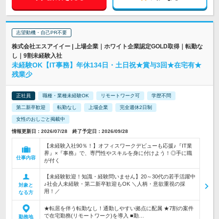
志望動機・自己PR不要
株式会社エスアイイー | 上場企業｜ホワイト企業認定GOLD取得｜転勤な
し｜9割未経験入社
未経験OK【IT事務】年休134日・土日祝★賞与3回★在宅有★
残業少
正社員
職種・業種未経験OK
リモートワーク可
学歴不問
第二新卒歓迎
転勤なし
上場企業
完全週休2日制
女性のおしごと掲載中
情報更新日：2026/07/28 終了予定日：2026/09/28
【未経験入社90％！】オフィスワークデビューも応援♪『IT業
界』×『事務』で、専門性やスキルを身に付けよう！◎手に職
仕事内容
が付く
【未経験歓迎！知識・経験問いません】20～30代の若手活躍中
♪社会人未経験・第二新卒歓迎もOK ＼人柄・意欲重視の採
対象と
用！／
なる方
★転居を伴う転勤なし！通勤しやすい拠点に配属 ★7割の案件
で在宅勤務(リモートワーク)を導入 ■勤…
勤務地