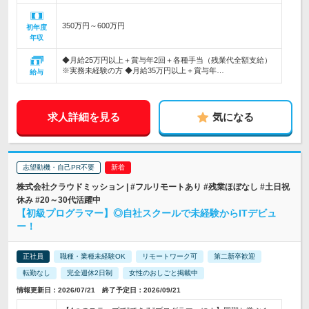
350万円～600万円
初年度
年収
◆月給25万円以上＋賞与年2回＋各種手当（残業代全額支給）
※実務未経験の方 ◆月給35万円以上＋賞与年…
給与
求人詳細を見る
気になる
志望動機・自己PR不要
株式会社クラウドミッション | #フルリモートあり #残業ほぼなし #土日祝
休み #20～30代活躍中
【初級プログラマー】◎自社スクールで未経験からITデビュ
ー！
正社員
職種・業種未経験OK
リモートワーク可
第二新卒歓迎
転勤なし
完全週休2日制
女性のおしごと掲載中
情報更新日：2026/07/21 終了予定日：2026/09/21