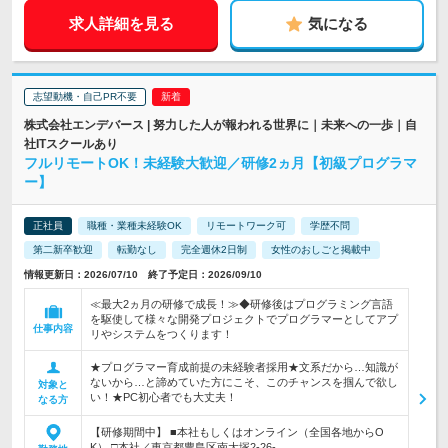
求人詳細を見る
気になる
志望動機・自己PR不要
株式会社エンデバース | 努力した人が報われる世界に｜未来への一歩｜自
社ITスクールあり
フルリモートOK！未経験大歓迎／研修2ヵ月【初級プログラマ
ー】
正社員
職種・業種未経験OK
リモートワーク可
学歴不問
第二新卒歓迎
転勤なし
完全週休2日制
女性のおしごと掲載中
情報更新日：2026/07/10 終了予定日：2026/09/10
≪最大2ヵ月の研修で成長！≫◆研修後はプログラミング言語
を駆使して様々な開発プロジェクトでプログラマーとしてアプ
仕事内容
リやシステムをつくります！
★プログラマー育成前提の未経験者採用★文系だから…知識が
ないから…と諦めていた方にこそ、このチャンスを掴んで欲し
対象と
い！★PC初心者でも大丈夫！
なる方
【研修期間中】 ■本社もしくはオンライン（全国各地からO
K） □本社／東京都豊島区南大塚2-26-…