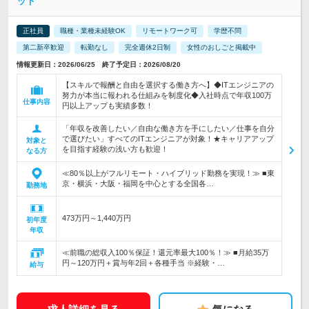
ッド
正社員
職種・業種未経験OK
リモートワーク可
学歴不問
第二新卒歓迎
転勤なし
完全週休2日制
女性のおしごと掲載中
情報更新日：2026/06/25 終了予定日：2026/08/20
【スキルで報酬と自由を選択する働き方へ】◆ITエンジニアの
努力が本当に報われる仕組みを制度化◆入社時点で年収100万
仕事内容
円以上アップも実績多数！
「年収を改善したい／自由な働き方を手にしたい／仕事を自分
で選びたい」すべてのITエンジニアが対象！★キャリアアップ
対象と
を目指す経験の浅い方も歓迎！
なる方
≪80％以上がフルリモート・ハイブリッド勤務を実現！≫ ■東
京・横浜・大阪・福岡を中心とする全国各…
勤務地
473万円～1,440万円
初年度
年収
≪前職の総収入100％保証！還元率最大100％！≫ ■月給35万
円～120万円＋賞与年2回＋各種手当 ※経験・…
給与