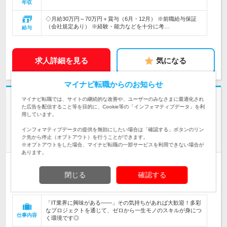
年収
◇月給30万円～70万円＋賞与（6月・12月） ※前職給与保証
（会社規定あり） ※経験・能力などを十分に考…
給与
求人詳細を見る
気になる
マイナビ転職からのお知らせ
志望動機・自己PR不要
マイナビ転職では、サイトの継続的な改善や、ユーザーのみなさまに最適化され
た広告を配信すること等を目的に、Cookie等の「インフォマティブデータ」を利
株式会社アシスト | 2025年3月設立／原則定時退社／年休125日／服装自
用しています。
由／賞与年2回
インフォマティブデータの提供を無効にしたい場合は「確認する」ボタンのリン
【ITエンジニア】完全未経験OK！3ヵ月研修／フルリモ／月収
ク先から停止（オプトアウト）を行うことができます。
32万
※オプトアウトをした場合、マイナビ転職の一部サービスを利用できない場合が
あります。
正社員
職種・業種未経験OK
リモートワーク可
学歴不問
閉じる
確認する
第二新卒歓迎
転勤なし
完全週休2日制
女性のおしごと掲載中
情報更新日：2026/08/03 終了予定日：2026/08/20
「IT業界に興味がある――」その気持ちがあれば大歓迎！多彩
なプロジェクトを通じて、ゼロから一生モノのスキルが身につ
仕事内容
く環境です◎