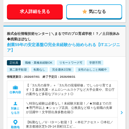
求人詳細を見る
気になる
株式会社情報技術センター | ＼まるでITのプロ育成学校！？／土日祝休み
◆残業ほぼなし
創業59年の安定基盤◎完全未経験から始められる【ITエンジニ
ア】
正社員
職種・業種未経験OK
リモートワーク可
学歴不問
第二新卒歓迎
転勤なし
完全週休2日制
女性のおしごと掲載中
情報更新日：2026/07/01 終了予定日：2026/08/31
【「3カ月の座学」＋「3カ月の現場研修」でしっかり育てま
す！】森永乳業・オムロンヘルスケアなど大手企業や、官公庁
仕事内容
の案件など多彩なプロジェクト◎
＼特別な経験は必要なし！未経験大歓迎！／★30歳までの方
★専門卒以上 ★ショップ店員、公務員など様々な前職の先輩
対象と
が活躍中！文学部出身多数在籍◎
なる方
【転勤なし／U・Iターン歓迎！】 ＜本社アクセス＞ ◎本社／
東京都港区芝5-29-14 田町日工ビ…
勤務地