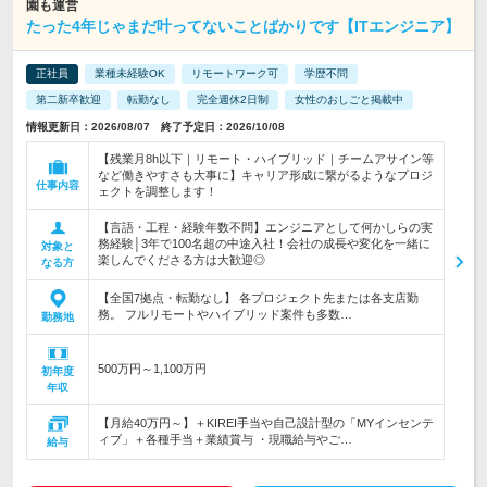
園も運営
たった4年じゃまだ叶ってないことばかりです【ITエンジニア】
正社員
業種未経験OK
リモートワーク可
学歴不問
第二新卒歓迎
転勤なし
完全週休2日制
女性のおしごと掲載中
情報更新日：2026/08/07 終了予定日：2026/10/08
【残業月8h以下｜リモート・ハイブリッド｜チームアサイン等
など働きやすさも大事に】キャリア形成に繋がるようなプロジ
仕事内容
ェクトを調整します！
【言語・工程・経験年数不問】エンジニアとして何かしらの実
務経験│3年で100名超の中途入社！会社の成長や変化を一緒に
対象と
楽しんでくださる方は大歓迎◎
なる方
【全国7拠点・転勤なし】 各プロジェクト先または各支店勤
務。 フルリモートやハイブリッド案件も多数…
勤務地
500万円～1,100万円
初年度
年収
【月給40万円～】＋KIREI手当や自己設計型の「MYインセンテ
ィブ」＋各種手当＋業績賞与 ・現職給与やご…
給与