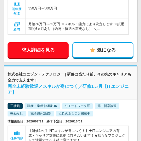
350万円～500万円
初年度
年収
月給26万円～35万円 ※スキル・能力により決定します ※試用
期間6ヵ月あり（給与・待遇の変更なし） ＼…
給与
求人詳細を見る
気になる
株式会社ユニゾン・テクノロジー | 研修は当たり前。その先のキャリアも
全力で支えます！
完全未経験歓迎／スキルが身につく／研修1ヵ月【ITエンジニ
ア】
正社員
職種・業種未経験OK
リモートワーク可
第二新卒歓迎
転勤なし
完全週休2日制
女性のおしごと掲載中
情報更新日：2026/07/31 終了予定日：2026/10/01
【研修1ヵ月でITスキルが身につく！】★ITエンジニアの育
成・キャリア支援に真剣に向き合います！★様々なプロジェク
仕事内容
トで活躍できる人材に育てます！