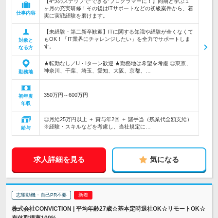
【4つのステップで”できる”プログラマーに！】同期と学ぶ１
ヶ月の充実研修！その後はITサポートなどの初級案件から、着
仕事内容
実に実戦経験を磨けます。
【未経験・第二新卒歓迎】ITに関する知識や経験が全くなくて
もOK！「IT業界にチャレンジしたい」を全力でサポートしま
対象と
す。
なる方
★転勤なし／U・Iターン歓迎 ★勤務地は希望を考慮 ◎東京、
神奈川、千葉、埼玉、愛知、大阪、京都、…
勤務地
350万円～600万円
初年度
年収
◎月給25万円以上 ＋ 賞与年2回 ＋ 諸手当（残業代全額支給）
※経験・スキルなどを考慮し、当社規定に…
給与
求人詳細を見る
気になる
志望動機・自己PR不要
株式会社CONVICTION | 平均年齢27歳☆基本定時退社OK☆リモートOK☆