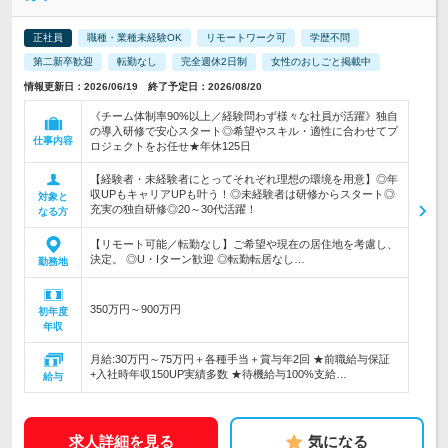
正社員
職種・業種未経験OK
リモートワーク可
学歴不問
第二新卒歓迎
転勤なし
完全週休2日制
女性のおしごと掲載中
情報更新日：2026/06/19 終了予定日：2026/08/20
《チーム体制率90%以上／経験問わず様々な社員が活躍》独自
の導入研修で安心スタート◎希望やスキル・適性に合わせてプ
仕事内容
ロジェクトをお任せ★年休125日
【経験者・未経験者にとってそれぞれ理想の環境を用意】◎年
収UPもキャリアUPも叶う！◎未経験者は研修からスタート◎
対象と
充実の独自研修◎20～30代活躍！
なる方
【リモート可能／転勤なし】ご希望や現在の居住地を考慮し、
決定。 ◎U・Iターン歓迎 ◎転勤転居なし…
勤務地
350万円～900万円
初年度
年収
月給:30万円～75万円＋各種手当＋賞与年2回 ★前職給与保証
+入社時年収150UP実績多数 ★待機給与100%支給…
給与
求人詳細を見る
気になる