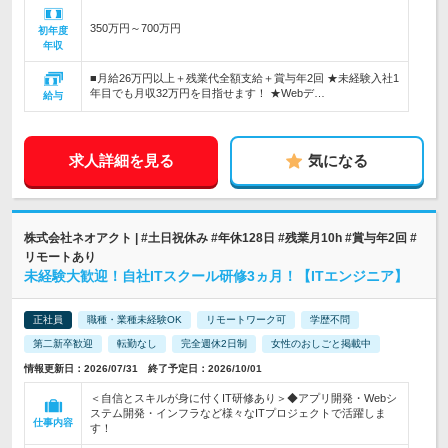
350万円～700万円
初年度
年収
■月給26万円以上＋残業代全額支給＋賞与年2回 ★未経験入社1
年目でも月収32万円を目指せます！ ★Webデ…
給与
求人詳細を見る
気になる
株式会社ネオアクト | #土日祝休み #年休128日 #残業月10h #賞与年2回 #
リモートあり
未経験大歓迎！自社ITスクール研修3ヵ月！【ITエンジニア】
正社員
職種・業種未経験OK
リモートワーク可
学歴不問
第二新卒歓迎
転勤なし
完全週休2日制
女性のおしごと掲載中
情報更新日：2026/07/31 終了予定日：2026/10/01
＜自信とスキルが身に付くIT研修あり＞◆アプリ開発・Webシ
ステム開発・インフラなど様々なITプロジェクトで活躍しま
仕事内容
す！