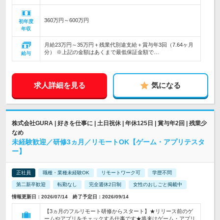
360万円～600万円
初年度
年収
月給23万円～35万円＋残業代別途支給＋賞与年3回（7.64ヶ月
分） ※上記の金額はあくまで最低保証金額で…
給与
求人詳細を見る
気になる
株式会社GURA | 好きを仕事に | 土日祝休 | 年休125日 | 賞与年2回 | 残業少
なめ
未経験歓迎／研修3ヵ月／リモートOK【ゲーム・アプリテスタ
ー】
正社員
職種・業種未経験OK
リモートワーク可
学歴不問
第二新卒歓迎
転勤なし
完全週休2日制
女性のおしごと掲載中
情報更新日：2026/07/14 終了予定日：2026/09/14
【3ヵ月のフルリモート研修からスタート】★リリース前のゲ
ームやアプリをチェックする仕事です★将来はゲーム・アプリ