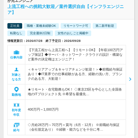
が元エンジニア
上流工程への挑戦大歓迎／案件選択自由【インフラエンジニ
ア】
正社員
職種・業種未経験OK
リモートワーク可
第二新卒歓迎
転勤なし
完全週休2日制
女性のおしごと掲載中
情報更新日：2026/07/28 終了予定日：2026/09/28
【下流工程から上流工程へ】【リモートOK】【年収100万円ア
ップ保証】◆サーバ・ネットワーク・クラウドの設計・構築な
仕事内容
ど案件の決定権はエンジニア！
＜キャリアアップ＆キャリアチェンジ歓迎！＞◆前職給与保証
あり！◆IT業界での仕事経験がある方、経験の浅い方、ブラン
対象と
クのある方、大歓迎！
なる方
★リモート・在宅勤務もOK！ ◇東京23区を中心とした全国各
地のITプロジェクト先 ※希望を最優先…
勤務地
400万円～1,000万円
初年度
年収
◇月給28万円～70万円＋賞与（6月・12月） ※前職給与保証
（会社規定あり） ※経験・能力などを十分に考…
給与