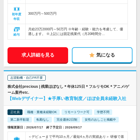
300万円～500万円
初年度
年収
月給23万2000円～50万円 ※年齢・経験・能力を考慮して、優
遇します。 ※上記には固定残業代（月20時間分…
給与
求人詳細を見る
気になる
志望動機・自己PR不要
株式会社precious | 残業ほぼなし＊年休125日＊フルリモOK＊アニメ/ゲ
ーム案件etc.
【Webデザイナー】★手厚い教育制度／ほぼ全員未経験入社
正社員
職種・業種未経験OK
リモートワーク可
学歴不問
第二新卒歓迎
転勤なし
完全週休2日制
女性のおしごと掲載中
情報更新日：2026/07/17 終了予定日：2026/09/17
＜デビューまで平均10ヵ月／最短4ヵ月の実績あり＞ 研修で基