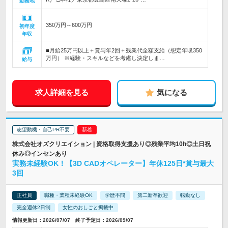
勤務地
350万円～600万円
初年度
年収
■月給25万円以上＋賞与年2回＋残業代全額支給（想定年収350
万円） ※経験・スキルなどを考慮し決定しま…
給与
求人詳細を見る
気になる
志望動機・自己PR不要
株式会社オズクリエイション | 資格取得支援あり◎残業平均10h◎土日祝
休み◎インセンあり
実務未経験OK！【3D CADオペレーター】年休125日*賞与最大
3回
正社員
職種・業種未経験OK
学歴不問
第二新卒歓迎
転勤なし
完全週休2日制
女性のおしごと掲載中
情報更新日：2026/07/07 終了予定日：2026/09/07