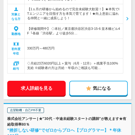
【1ヵ月の研修から始めるので完全未経験大歓迎！】★本気でI
Tエンジニアを目指す方を本気で育てます！★向上意欲に溢れ
対象と
る仲間と一緒に成長しよう！
なる方
【研修期間中】 ◇本社／東京都渋谷区渋谷3-15-6 並木橋ビル4
F └各線「渋谷駅」より徒歩5分…
勤務地
330万円～480万円
初年度
年収
◇月給23万6020円以上＋賞与（6月・12月）＋残業手当100%
支給 ※経験者の方は月給・年収のご相談も可能…
給与
求人詳細を見る
気になる
志望動機・自己PR不要
株式会社アンサー | ★"30代・中途未経験スタートの講師"が教えます★有
給取得率80％
"挫折しない研修"でゼロからプロへ【プログラマー】＊年休