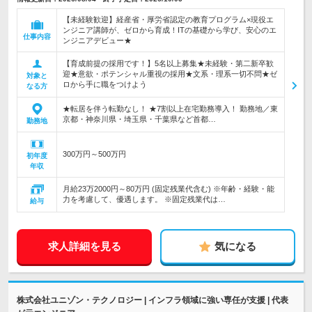
【未経験歓迎】経産省・厚労省認定の教育プログラム×現役エ
ンジニア講師が、ゼロから育成！ITの基礎から学び、安心のエ
仕事内容
ンジニアデビュー★
【育成前提の採用です！】5名以上募集★未経験・第二新卒歓
迎★意欲・ポテンシャル重視の採用★文系・理系一切不問★ゼ
対象と
ロから手に職をつけよう
なる方
★転居を伴う転勤なし！ ★7割以上在宅勤務導入！ 勤務地／東
京都・神奈川県・埼玉県・千葉県など首都…
勤務地
300万円～500万円
初年度
年収
月給23万2000円～80万円 (固定残業代含む) ※年齢・経験・能
力を考慮して、優遇します。 ※固定残業代は…
給与
求人詳細を見る
気になる
株式会社ユニゾン・テクノロジー | インフラ領域に強い専任が支援 | 代表