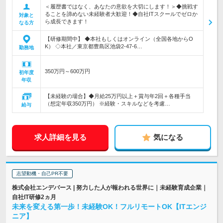
＜履歴書ではなく、あなたの意欲を大切にします！＞◆挑戦す
ることを諦めない未経験者大歓迎！◆自社ITスクールでゼロか
対象と
ら成長できます！
なる方
【研修期間中】 ◆本社もしくはオンライン（全国各地からO
K） ◇本社／東京都豊島区池袋2-47-6…
勤務地
350万円～600万円
初年度
年収
【未経験の場合】◆月給25万円以上＋賞与年2回＋各種手当
（想定年収350万円） ※経験・スキルなどを考慮…
給与
求人詳細を見る
気になる
志望動機・自己PR不要
株式会社エンデバース | 努力した人が報われる世界に｜未経験育成企業｜
自社IT研修2ヵ月
未来を変える第一歩！未経験OK！フルリモートOK【ITエンジ
ニア】