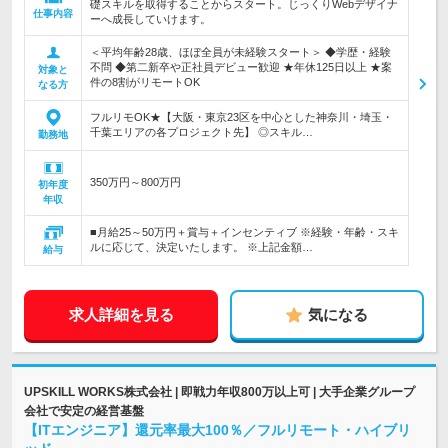
礎スキルを取得することからスタート。じっくりWebデザイナ
仕事内容
ーへ成長していけます。
＜平均年齢28歳、ほぼ全員が未経験スタート＞ ◆学歴・経験
不問 ◆第二新卒や正社員デビュー歓迎 ★年休125日以上 ★案
対象と
件の8割がリモートOK
なる方
フルリモOK★【大阪・東京23区を中心とした神奈川・埼玉・
千葉エリアの各プロジェクト先】 ◎スキル…
勤務地
350万円～800万円
初年度
年収
■月給25～50万円＋賞与＋インセンティブ ※経験・年齢・スキ
ルに応じて、決定いたします。 ※上記金額…
給与
求人詳細を見る
気になる
UPSKILL WORKS株式会社 | 即戦力年収800万以上可 | 大手企業グループ
会社で安定の経営基盤
【ITエンジニア】還元率最大100％／フルリモート・ハイブリ