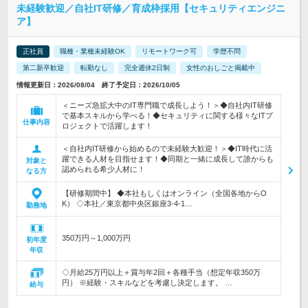
未経験歓迎／自社IT研修／育成枠採用【セキュリティエンジニ
ア】
正社員
職種・業種未経験OK
リモートワーク可
学歴不問
第二新卒歓迎
転勤なし
完全週休2日制
女性のおしごと掲載中
情報更新日：2026/08/04 終了予定日：2026/10/05
＜ニーズ急拡大中のIT専門職で成長しよう！＞◆自社内IT研修
で基本スキルから学べる！◆セキュリティに関する様々なITプ
仕事内容
ロジェクトで活躍します！
＜自社内IT研修から始めるので未経験大歓迎！＞◆IT時代に活
躍できる人材を目指せます！◆同期と一緒に成長して誰からも
対象と
認められる希少人材に！
なる方
【研修期間中】 ◆本社もしくはオンライン（全国各地からO
K） ◇本社／東京都中央区銀座3-4-1…
勤務地
350万円～1,000万円
初年度
年収
◇月給25万円以上＋賞与年2回＋各種手当（想定年収350万
円） ※経験・スキルなどを考慮し決定します。 …
給与