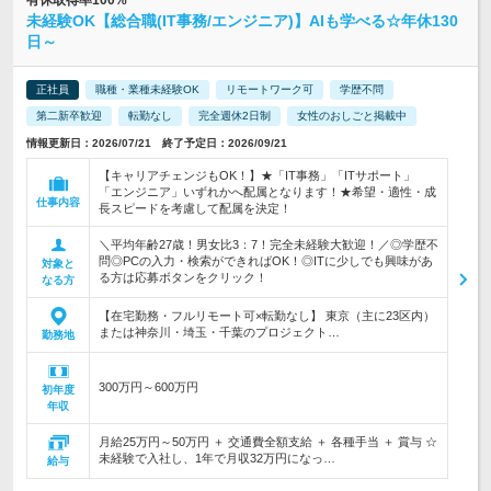
有休取得率100%
未経験OK【総合職(IT事務/エンジニア)】AIも学べる☆年休130
日～
正社員
職種・業種未経験OK
リモートワーク可
学歴不問
第二新卒歓迎
転勤なし
完全週休2日制
女性のおしごと掲載中
情報更新日：2026/07/21 終了予定日：2026/09/21
【キャリアチェンジもOK！】★「IT事務」「ITサポート」
「エンジニア」いずれかへ配属となります！★希望・適性・成
仕事内容
長スピードを考慮して配属を決定！
＼平均年齢27歳！男女比3：7！完全未経験大歓迎！／◎学歴不
問◎PCの入力・検索ができればOK！◎ITに少しでも興味があ
対象と
る方は応募ボタンをクリック！
なる方
【在宅勤務・フルリモート可×転勤なし】 東京（主に23区内）
または神奈川・埼玉・千葉のプロジェクト…
勤務地
300万円～600万円
初年度
年収
月給25万円～50万円 ＋ 交通費全額支給 ＋ 各種手当 ＋ 賞与 ☆
未経験で入社し、1年で月収32万円になっ…
給与