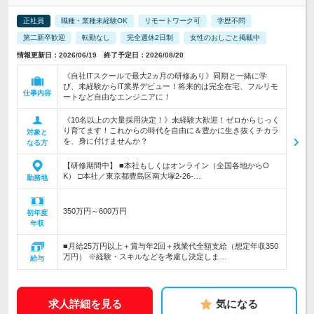
正社員
職種・業種未経験OK
リモートワーク可
学歴不問
第二新卒歓迎
転勤なし
完全週休2日制
女性のおしごと掲載中
情報更新日：2026/06/19 終了予定日：2026/08/20
《自社ITスクールで最大2ヵ月の研修あり》同期と一緒に学
び、未経験からIT業界デビュー！将来的は完全在宅、フルリモ
仕事内容
ートなど自由なエンジニアに！
《10名以上の大量採用決定！》未経験大歓迎！ゼロからじっく
り育てます！これからの時代を自由に＆豊かに生き抜くチカラ
対象と
を、身に付けませんか？
なる方
【研修期間中】 ■本社もしくはオンライン（全国各地からO
K） □本社／東京都豊島区南大塚2-26-…
勤務地
350万円～600万円
初年度
年収
■月給25万円以上＋賞与年2回＋残業代全額支給（想定年収350
万円） ※経験・スキルなどを考慮し決定しま…
給与
求人詳細を見る
気になる