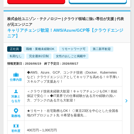
株式会社ユニゾン・テクノロジー | クラウド領域に強い専任が支援 | 代表
が元エンジニア
キャリアチェンジ歓迎！AWS/Azure/GCP等【クラウドエンジ
ニア】
正社員
職種・業種未経験OK
リモートワーク可
第二新卒歓迎
転勤なし
完全週休2日制
女性のおしごと掲載中
情報更新日：2026/06/19 終了予定日：2026/08/17
◆AWS、Azure、GCP、コンテナ技術（Docker、Kubernetes
など）クラウドエンジニアとしてキャリアを高める！※手厚い
仕事内容
スキルアップ支援あり！
＜クラウド技術未経験大歓迎！キャリアチェンジもOK！前給
保証で安心！＞◆IT業界での仕事経験がある方や経験の浅い
対象と
方、ブランクのある方も大歓迎！
なる方
★リモート・在宅勤務もOK！ ◇東京23区を中心とした全国各
地のITプロジェクト先 ※希望を最優先…
勤務地
400万円～1,000万円
初年度