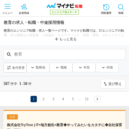
メニュー
会員登録
閲覧履歴
検索
教育の求人・転職・中途採用情報
教育のエンジニア転職・求人一覧ページです。マイナビ転職では、ITエンジニアの転
職・求人情報を人材派遣・人材紹介、エステティック・美容・理容、セキュリティな
もっと見る
どの条件からも探せます。
教育
勤務地
職種
年収
特徴
条件変更
587
1
50
件中
-
件
並び替え
1
2
3
4
5
12
…
株式会社TryTree | IT×地方創生×教育◆やってみたいをカタチに◆自社保育