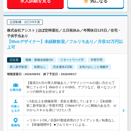
求人詳細を見る
気になる
志望動機・自己PR不要
株式会社アシスト | ほぼ定時退社／土日祝休み／年間休日125日／住宅・
子供手当あり
【Webデザイナー】未経験歓迎／フルリモあり／月収32万円以
上可
正社員
職種・業種未経験OK
リモートワーク可
学歴不問
第二新卒歓迎
転勤なし
完全週休2日制
女性のおしごと掲載中
情報更新日：2026/08/03 終了予定日：2026/08/17
【最長3カ月の導入研修あり／デザインツールの扱い方から丁
寧にフォロー】WebサイトやSNS、アプリなど、様々なコンテ
仕事内容
ンツの制作をお任せします
＼5名以上を積極採用・意欲を重視しています！／【未経験・
第二新卒歓迎／学歴不問】◎Webデザインに興味のある方、ゼ
対象と
ロからスキルを身につけたい方
なる方
＜リモートOK／全国47都道府県のクライアント先／転勤なし
＞ 【研修期間中】 ■フルリモートによる…
勤務地