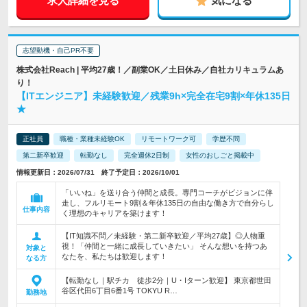
求人詳細を見る
気になる
志望動機・自己PR不要
株式会社Reach | 平均27歳！／副業OK／土日休み／自社カリキュラムあ
り！
【ITエンジニア】未経験歓迎／残業9h×完全在宅9割×年休135日
★
正社員
職種・業種未経験OK
リモートワーク可
学歴不問
第二新卒歓迎
転勤なし
完全週休2日制
女性のおしごと掲載中
情報更新日：2026/07/31 終了予定日：2026/10/01
「いいね」を送り合う仲間と成長。専門コーチがビジョンに伴
走し、フルリモート9割＆年休135日の自由な働き方で自分らし
仕事内容
く理想のキャリアを築けます！
【IT知識不問／未経験・第二新卒歓迎／平均27歳】◎人物重
視！「仲間と一緒に成長していきたい」 そんな想いを持つあ
対象と
なたを、私たちは歓迎します！
なる方
【転勤なし｜駅チカ 徒歩2分｜U・Iターン歓迎】 東京都世田
谷区代田6丁目6番1号 TOKYU R…
勤務地