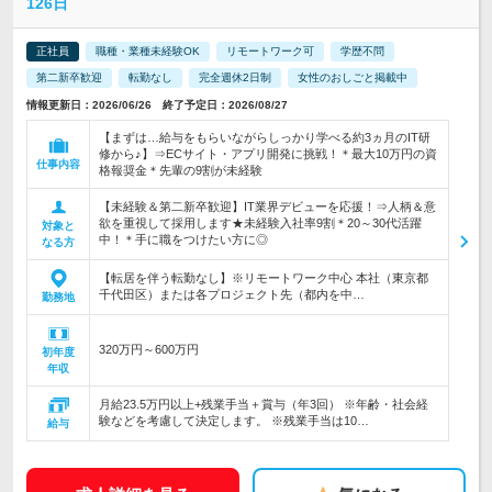
126日
正社員
職種・業種未経験OK
リモートワーク可
学歴不問
第二新卒歓迎
転勤なし
完全週休2日制
女性のおしごと掲載中
情報更新日：2026/06/26 終了予定日：2026/08/27
【まずは…給与をもらいながらしっかり学べる約3ヵ月のIT研
修から♪】⇒ECサイト・アプリ開発に挑戦！＊最大10万円の資
仕事内容
格報奨金＊先輩の9割が未経験
【未経験＆第二新卒歓迎】IT業界デビューを応援！⇒人柄＆意
欲を重視して採用します★未経験入社率9割＊20～30代活躍
対象と
中！＊手に職をつけたい方に◎
なる方
【転居を伴う転勤なし】※リモートワーク中心 本社（東京都
千代田区）または各プロジェクト先（都内を中…
勤務地
320万円～600万円
初年度
年収
月給23.5万円以上+残業手当＋賞与（年3回） ※年齢・社会経
験などを考慮して決定します。 ※残業手当は10…
給与