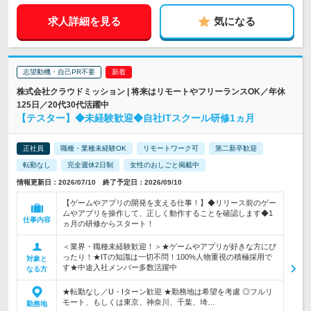
求人詳細を見る
気になる
志望動機・自己PR不要
株式会社クラウドミッション | 将来はリモートやフリーランスOK／年休
125日／20代30代活躍中
【テスター】◆未経験歓迎◆自社ITスクール研修1ヵ月
正社員
職種・業種未経験OK
リモートワーク可
第二新卒歓迎
転勤なし
完全週休2日制
女性のおしごと掲載中
情報更新日：2026/07/10 終了予定日：2026/09/10
【ゲームやアプリの開発を支える仕事！】◆リリース前のゲー
ムやアプリを操作して、正しく動作することを確認します◆1
仕事内容
ヵ月の研修からスタート！
＜業界・職種未経験歓迎！＞★ゲームやアプリが好きな方にぴ
ったり！★ITの知識は一切不問！100%人物重視の積極採用で
対象と
す★中途入社メンバー多数活躍中
なる方
★転勤なし／U・Iターン歓迎 ★勤務地は希望を考慮 ◎フルリ
モート、もしくは東京、神奈川、千葉、埼…
勤務地