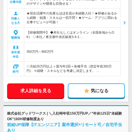
仕事内容
のデザインや開発も目指せる！
★現在活躍中の先輩もほぼ全員が未経験入社！★研修があるか
ら経験・知識・スキルは一切不問！★ゲーム・アプリに関わる
対象と
仕事デビューが可能！
なる方
【研修期間中】 ◆本社もしくはオンライン（全国各地からO
K） ◇本社／東京都中央区銀座3-4-1…
勤務地
350万円～800万円
初年度
年収
◇月給25万円以上＋賞与年2回＋各種手当（想定年収350万
円） ※経験・スキルなどを考慮し決定します。 …
給与
求人詳細を見る
気になる
株式会社グッドワークス | ＼入社時年収150万円UP／*年休125日*未経験
OK*160H研修制度あり
前給UP保障【ITエンジニア】案件選択×リモート可／在宅手当
あり