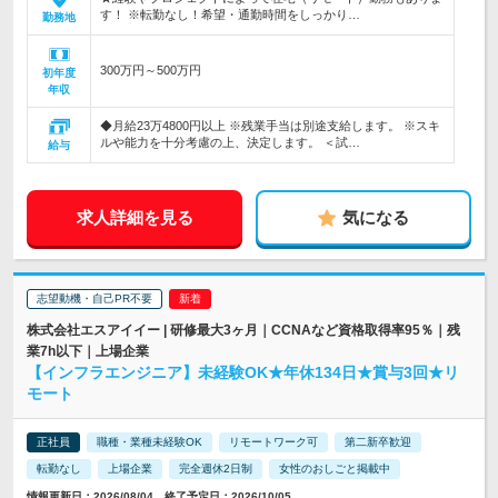
す！ ※転勤なし！希望・通勤時間をしっかり…
勤務地
300万円～500万円
初年度
年収
◆月給23万4800円以上 ※残業手当は別途支給します。 ※スキ
ルや能力を十分考慮の上、決定します。 ＜試…
給与
求人詳細を見る
気になる
志望動機・自己PR不要
株式会社エスアイイー | 研修最大3ヶ月｜CCNAなど資格取得率95％｜残
業7h以下｜上場企業
【インフラエンジニア】未経験OK★年休134日★賞与3回★リ
モート
正社員
職種・業種未経験OK
リモートワーク可
第二新卒歓迎
転勤なし
上場企業
完全週休2日制
女性のおしごと掲載中
情報更新日：2026/08/04 終了予定日：2026/10/05