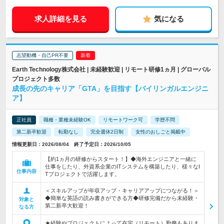
求人詳細を見る
気になる
志望動機・自己PR不要
Earth Technology株式会社 | 未経験歓迎 | リモート研修1ヵ月 | グローバル
プロジェクト多数
成長の先のキャリア「GTA」を目指す【バイリンガルエンジニ
ア】
正社員
職種・業種未経験OK
リモートワーク可
学歴不問
第二新卒歓迎
転勤なし
完全週休2日制
女性のおしごと掲載中
情報更新日：2026/08/04 終了予定日：2026/10/05
【約1ヵ月の研修からスタート！】◆海外エンジニアと一緒に
仕事をしたり、外資系企業のITシステムを構築したり、様々なI
仕事内容
Tプロジェクトで活躍します。
＜スキルアップが年収アップ・キャリアアップにつながる！＞
◆簡単な英語の読み書きができる方◆研修完備だから未経験・
対象と
第二新卒大歓迎！
なる方
★経験やプロジェクトによって在宅（リモート）勤務もありま