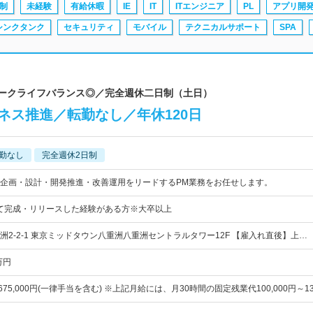
制
未経験
有給休暇
IE
IT
ITエンジニア
PL
アプリ開
シンクタンク
セキュリティ
モバイル
テクニカルサポート
SPA
ワークライフバランス◎／完全週休二日制（土日）
ネス推進／転勤なし／年休120日
勤なし
完全週休2日制
企画・設計・開発推進・改善運用をリードするPM業務をお任せします。
て完成・リリースした経験がある方※大卒以上
洲2-2-1 東京ミッドタウン八重洲八重洲セントラルタワー12F 【雇入れ直後】上…
万円
～675,000円(一律手当を含む) ※上記月給には、月30時間の固定残業代100,000円～13