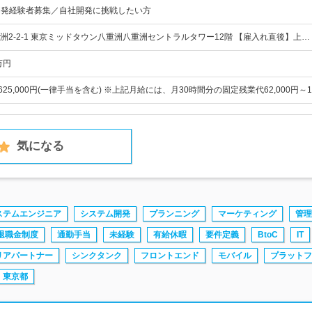
開発経験者募集／自社開発に挑戦したい方
洲2-2-1 東京ミッドタウン八重洲八重洲セントラルタワー12階 【雇入れ直後】上…
万円
～625,000円(一律手当を含む) ※上記月給には、月30時間分の固定残業代62,000円～12
気になる
ステムエンジニア
システム開発
プランニング
マーケティング
管理
退職金制度
通勤手当
未経験
有給休暇
要件定義
BtoC
IT
リアパートナー
シンクタンク
フロントエンド
モバイル
プラットフ
東京都