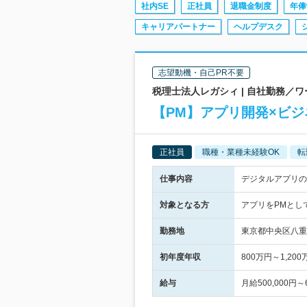
社内SE
正社員
退職金制度
年俸
キャリアパートナー
ヘルプデスク
志望動機・自己PR不要
税理士法人レガシィ | 自社勤務／
【PM】アプリ開発×ビジ
正社員
職種・業種未経験OK
転
仕事内容
デジタルアプリの
対象となる方
アプリをPMとし
勤務地
東京都中央区八重
初年度年収
800万円～1,200
給与
月給500,000円