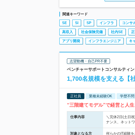
関連キーワード
SE
SI
SP
インフラ
コンサ
高収入
社会保険完備
社内SE
正
アプリ開発
インフラエンジニア
キ
志望動機・自己PR不要
ベンチャーサポートコンサルティング株
1,700名規模を支える
正社員
業種未経験OK
学歴不問
“三階建てモデル”で経営と人
仕事内容
＼完休2日(土日
ナンス、ネットワ
対象となる方
何らかのIT経験