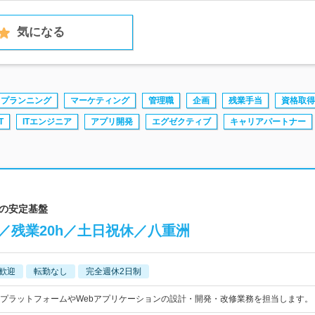
気になる
プランニング
マーケティング
管理職
企画
残業手当
資格取得
T
ITエンジニア
アプリ開発
エグゼクティブ
キャリアパートナー
上の安定基盤
／残業20h／土日祝休／八重洲
歓迎
転勤なし
完全週休2日制
プラットフォームやWebアプリケーションの設計・開発・改修業務を担当します。