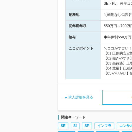
SE・PL、外注
勤務地
＼転勤なし◎渋谷
初年度年収
550万円～700万
給与
◆年俸制550万円
ここがポイント
＼ココがすごい！
【01.圧倒的安
【02.働きやすさ
【03.高待遇】
【04.裁量】仕
【05.やりがい
求人詳細を見る
関連キーワード
SE
SI
SP
インフラ
コンサ