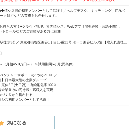
祝)◆情シス部の初期メンバーとして活躍！／ヘルプデスク、キッティング、ITガバ
ーク対応などの業務をお任せします。
をお持ちの方！■クラウド管理、社内情シス、Webアプリ開発経験（言語不問）、
コントロールなどのご経験がある方は歓迎
駅徒歩3分／ 東京都渋谷区渋谷1丁目15番21号 ポーラ渋谷ビル8階 【雇入れ直後…
円
～（月額45.8万円～） ※試用期間6ヶ月(同条件)
ベンチャーサポートの5つのPOINT／
定性】日本最大級の士業グループ
】完休2日(土日祝)・有給消化率100％
上場企業並みの高待遇・高収入を実現
組みづくりから携われる
】情シス初期メンバーとして活躍！
気になる