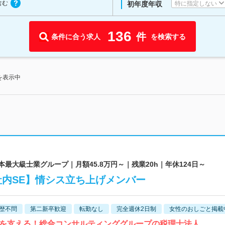
含む
特に指定しない
初年度年収
136
件
条件に合う求人
を検索する
を表示中
本最大級士業グループ｜月額45.8万円～｜残業20h｜年休124日～
【社内SE】情シス立ち上げメンバー
歴不問
第二新卒歓迎
転勤なし
完全週休2日制
女性のおしごと掲載
生を支える！総合コンサルティンググループの税理士法人