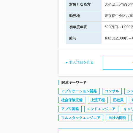
対象となる方
大卒以上／Web
勤務地
東京都中央区八重
初年度年収
500万円～1,000
給与
月給312,000円
求人詳細を見る
関連キーワード
アプリケーション開発
コンサル
シ
社会保険完備
上流工程
正社員
アプリ開発
エンドエンジニア
キャ
フルスタックエンジニア
自社内開発