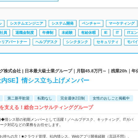
ル
システムエンジニア
システム開発
ベンチャー
マーケティング
社員
退職金制度
年俸制
未経験
有給休暇
IE
IT
ITエ
ャリアパートナー
ヘルプデスク
シンクタンク
セキュリティ
モバイ
式会社 | 日本最大級士業グループ｜月額45.8万円～｜残業20h｜年休
【社内SE】情シス立ち上げメンバー
第二新卒歓迎
転勤なし
完全週休2日制
女性のおしごと掲載中
生を支える！総合コンサルティンググループ
祝)◆情シス部の初期メンバーとして活躍！／ヘルプデスク、キッティング、ITガバ
ーク対応などの業務をお任せします。
をお持ちの方！■クラウド管理、社内情シス、Webアプリ開発経験（言語不問）、