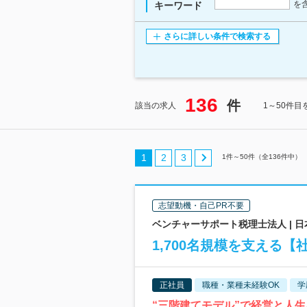
を
キーワード
さらに詳しい条件で検索する
136
件
該当の求人
1～50件目
1
2
3
1
件～
50
件（全
136
件中）
志望動機・自己PR不要
ベンチャーサポート税理士法人 | 日
1,700名規模を支える
正社員
職種・業種未経験OK
学
“三階建てモデル”で経営と人