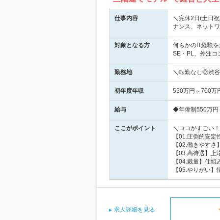
仕事内容
＼完休2日(土日
ナンス、ネットワ
対象となる方
何らかのIT経験
SE・PL、外注
勤務地
＼転勤なし◎渋谷
初年度年収
550万円～700万
給与
◆年俸制550万円
ここがポイント
＼ココがすごい！
【01.圧倒的安
【02.働きやすさ
【03.高待遇】
【04.裁量】仕
【05.やりがい
求人詳細を見る