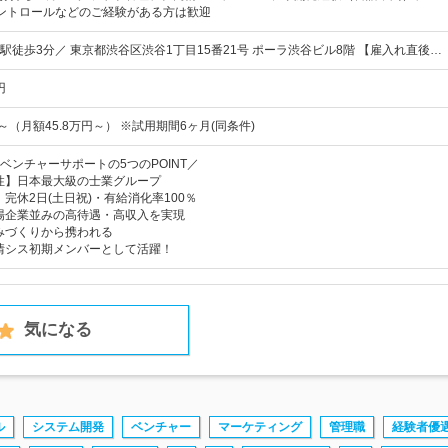
コントロールなどのご経験がある方は歓迎
駅徒歩3分／ 東京都渋谷区渋谷1丁目15番21号 ポーラ渋谷ビル8階 【雇入れ直後…
円
～（月額45.8万円～） ※試用期間6ヶ月(同条件)
ベンチャーサポートの5つのPOINT／
定性】日本最大級の士業グループ
】完休2日(土日祝)・有給消化率100％
上場企業並みの高待遇・高収入を実現
組みづくりから携われる
】情シス初期メンバーとして活躍！
気になる
ル
システム開発
ベンチャー
マーケティング
管理職
経験者優