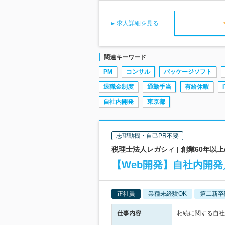
求人詳細を見る
関連キーワード
PM
コンサル
パッケージソフト
退職金制度
通勤手当
有給休暇
I
自社内開発
東京都
志望動機・自己PR不要
税理士法人レガシィ | 創業60年以
【Web開発】自社内開発
正社員
業種未経験OK
第二新卒
仕事内容
相続に関する自社