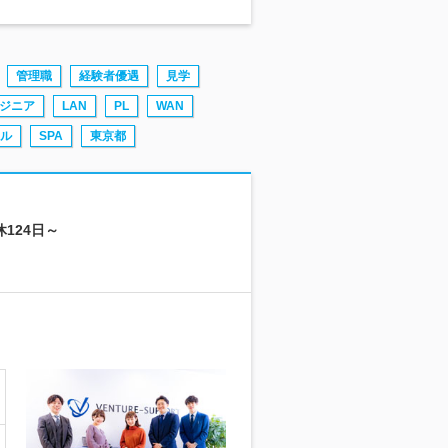
管理職
経験者優遇
見学
ンジニア
LAN
PL
WAN
ル
SPA
東京都
124日～