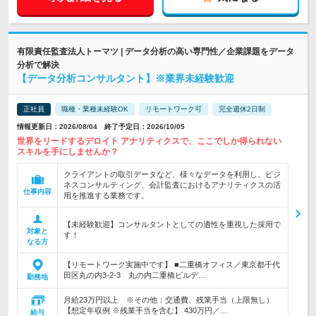
有限責任監査法人トーマツ | データ分析の高い専門性／企業課題をデータ
分析で解決
【データ分析コンサルタント】※業界未経験歓迎
正社員
職種・業種未経験OK
リモートワーク可
完全週休2日制
情報更新日：2026/08/04 終了予定日：2026/10/05
世界をリードするデロイト アナリティクスで、ここでしか得られない
スキルを手にしませんか？
クライアントの取引データなど、様々なデータを利用し、ビジ
ネスコンサルティング、会計監査におけるアナリティクスの活
仕事内容
用を推進する業務です。
【未経験歓迎】コンサルタントとしての適性を重視した採用で
対象と
す！
なる方
【リモートワーク実施中です】 ■二重橋オフィス／東京都千代
田区丸の内3-2-3 丸の内二重橋ビルデ…
勤務地
月給23万円以上 ※その他：交通費、残業手当（上限無し）
【想定年収例 ※残業手当を含む】 430万円／…
給与