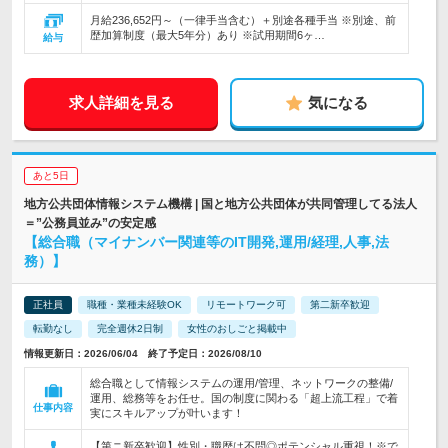
月給236,652円～（一律手当含む）＋別途各種手当 ※別途、前
歴加算制度（最大5年分）あり ※試用期間6ヶ…
給与
求人詳細を見る
気になる
あと5日
地方公共団体情報システム機構 | 国と地方公共団体が共同管理してる法人
＝”公務員並み”の安定感
【総合職（マイナンバー関連等のIT開発,運用/経理,人事,法
務）】
正社員
職種・業種未経験OK
リモートワーク可
第二新卒歓迎
転勤なし
完全週休2日制
女性のおしごと掲載中
情報更新日：2026/06/04 終了予定日：2026/08/10
総合職として情報システムの運用/管理、ネットワークの整備/
運用、総務等をお任せ。国の制度に関わる「超上流工程」で着
仕事内容
実にスキルアップが叶います！
【第ニ新卒歓迎】性別・職歴は不問◎ポテンシャル重視！※で