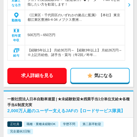
対象と
指したい方を歓迎します！
なる方
《江東区・千代田区のいずれかの拠点に配属》 【本社】 東京
都江東区豊洲6-4-34 メブクス豊洲…
勤務地
500万円～650万円
初年度
年収
【経験5年以上】 月給30万円～ 【経験3年以上】 月給26万円～
※上記月給他、諸手当・賞与（年2回／昨年…
給与
求人詳細を見る
気になる
一般社団法人日本自動車連盟 | ★未経験歓迎★残業手当1分単位支給★各種
手当&制度充実
2,000万人超のユーザー支えるJAFの【ロードサービス隊員】
正社員
職種・業種未経験OK
学歴不問
第二新卒歓迎
完全週休2日制