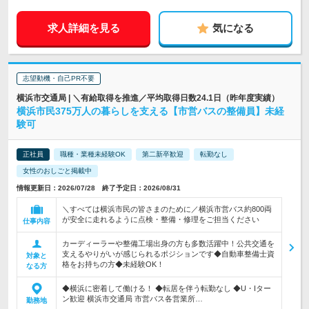
求人詳細を見る
気になる
志望動機・自己PR不要
横浜市交通局 | ＼有給取得を推進／平均取得日数24.1日（昨年度実績）
横浜市民375万人の暮らしを支える【市営バスの整備員】未経
験可
正社員
職種・業種未経験OK
第二新卒歓迎
転勤なし
女性のおしごと掲載中
情報更新日：2026/07/28 終了予定日：2026/08/31
＼すべては横浜市民の皆さまのために／横浜市営バス約800両
が安全に走れるように点検・整備・修理をご担当ください
仕事内容
カーディーラーや整備工場出身の方も多数活躍中！公共交通を
支えるやりがいが感じられるポジションです◆自動車整備士資
対象と
格をお持ちの方◆未経験OK！
なる方
◆横浜に密着して働ける！ ◆転居を伴う転勤なし ◆U・Iター
ン歓迎 横浜市交通局 市営バス各営業所…
勤務地