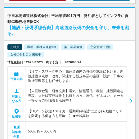
中日本高速道路株式会社 | 平均年収801万円｜発注者としてインフラに貢
献◎勤務地選択OK！
【施設・設備系総合職】高速道路設備の安全を守り、未来を創
る。
正社員
職種・業種未経験OK
第二新卒歓迎
完全週休2日制
女性のおしごと掲載中
情報更新日：2026/07/29 終了予定日：2026/08/24
【オフィスワーク中心】高速道路内の設備や施設における、新
規建設や点検・改修、関連する新規事業の企画・設計・工事の
仕事内容
進捗管理等をお任せします。
【未経験歓迎・研修充実】電気・情報通信・機械・建設関連を
専攻、または実務経験をお持ちの方。通信、ゼネコン、メーカ
対象と
ー等からの転職者も活躍中！
なる方
【UIターン歓迎！マイカー通勤可(事業所による)★勤務エリア
を限定する働き方も可能！】 ■全域異動…
勤務地
500万円～800万円
初年度
年収