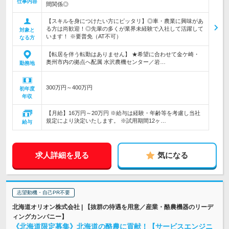
仕事内容
間関係◎
【スキルを身につけたい方にピッタリ】◎車・農業に興味があ
る方は尚歓迎！◎先輩の多くが業界未経験で入社して活躍して
対象と
います！ ※要普免（AT不可）
なる方
【転居を伴う転勤はありません】 ★希望に合わせて金ケ崎・
奥州市内の拠点へ配属 水沢農機センター／岩…
勤務地
300万円～400万円
初年度
年収
【月給】16万円～20万円 ※給与は経験・年齢等を考慮し当社
規定により決定いたします。 ※試用期間12ヶ…
給与
求人詳細を見る
気になる
志望動機・自己PR不要
北海道オリオン株式会社 | 【抜群の待遇を用意／産業・酪農機器のリーデ
ィングカンパニー】
《北海道限定募集》北海道の酪農に貢献！【サービスエンジニ