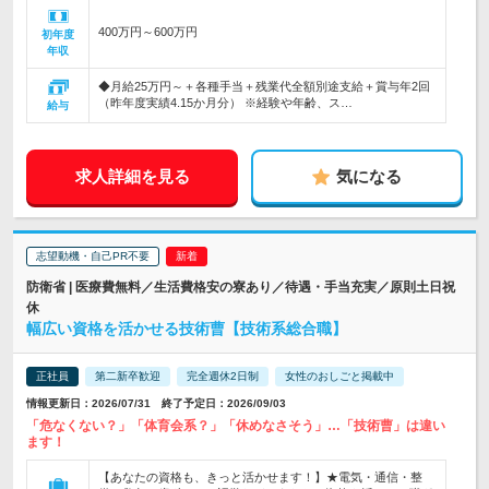
400万円～600万円
初年度
年収
◆月給25万円～＋各種手当＋残業代全額別途支給＋賞与年2回
（昨年度実績4.15か月分） ※経験や年齢、ス…
給与
求人詳細を見る
気になる
志望動機・自己PR不要
防衛省 | 医療費無料／生活費格安の寮あり／待遇・手当充実／原則土日祝
休
幅広い資格を活かせる技術曹【技術系総合職】
正社員
第二新卒歓迎
完全週休2日制
女性のおしごと掲載中
情報更新日：2026/07/31 終了予定日：2026/09/03
「危なくない？」「体育会系？」「休めなさそう」…「技術曹」は違い
ます！
【あなたの資格も、きっと活かせます！】★電気・通信・整