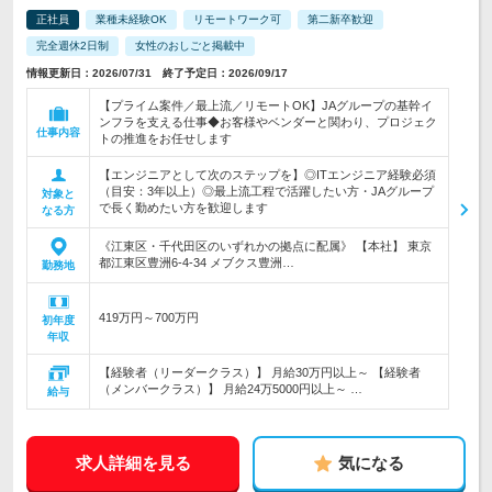
正社員
業種未経験OK
リモートワーク可
第二新卒歓迎
完全週休2日制
女性のおしごと掲載中
情報更新日：2026/07/31 終了予定日：2026/09/17
【プライム案件／最上流／リモートOK】JAグループの基幹イ
ンフラを支える仕事◆お客様やベンダーと関わり、プロジェク
仕事内容
トの推進をお任せします
【エンジニアとして次のステップを】◎ITエンジニア経験必須
（目安：3年以上）◎最上流工程で活躍したい方・JAグループ
対象と
で長く勤めたい方を歓迎します
なる方
《江東区・千代田区のいずれかの拠点に配属》 【本社】 東京
都江東区豊洲6-4-34 メブクス豊洲…
勤務地
419万円～700万円
初年度
年収
【経験者（リーダークラス）】 月給30万円以上～ 【経験者
（メンバークラス）】 月給24万5000円以上～ …
給与
求人詳細を見る
気になる