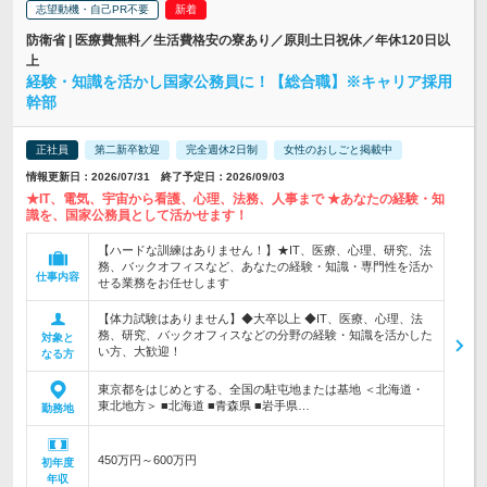
志望動機・自己PR不要
防衛省 | 医療費無料／生活費格安の寮あり／原則土日祝休／年休120日以
上
経験・知識を活かし国家公務員に！【総合職】※キャリア採用
幹部
正社員
第二新卒歓迎
完全週休2日制
女性のおしごと掲載中
情報更新日：2026/07/31 終了予定日：2026/09/03
★IT、電気、宇宙から看護、心理、法務、人事まで ★あなたの経験・知
識を、国家公務員として活かせます！
【ハードな訓練はありません！】★IT、医療、心理、研究、法
務、バックオフィスなど、あなたの経験・知識・専門性を活か
仕事内容
せる業務をお任せします
【体力試験はありません】◆大卒以上 ◆IT、医療、心理、法
務、研究、バックオフィスなどの分野の経験・知識を活かした
対象と
い方、大歓迎！
なる方
東京都をはじめとする、全国の駐屯地または基地 ＜北海道・
東北地方＞ ■北海道 ■青森県 ■岩手県…
勤務地
450万円～600万円
初年度
年収