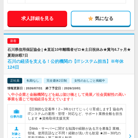
求人詳細を見る
気になる
石川県信用保証協会 | ★直近10年離職者ゼロ★土日祝休み★賞与4.7ヶ月★
夏期休暇7日
石川の経済を支える！公的機関の【ITシステム担当】※年休
124日
正社員
転勤なし
完全週休2日制
女性のおしごと掲載中
情報更新日：2026/07/31 終了予定日：2026/10/01
＼中小企業と金融機関などを結ぶ架け橋として発展／社会貢献性の高い
事業を通じて地域経済を支えています！
【圧倒的な定着率！2～3年かけてじっくり育成します】協会内
ITシステムの運用・管理・対応など、サポート業務全般を担当
仕事内容
します ★資格取得支援充実
【Web・サーバーに関する知識や経験がある方を募集】業種、
領域、使用言語など不問！経験が浅い方も歓迎 ★20～30代の
対象と
若手活躍中！第二新卒も歓迎