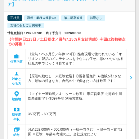
ア】
正社員
職種・業種未経験OK
第二新卒歓迎
転勤なし
女性のおしごと掲載中
情報更新日：2026/07/01 終了予定日：2026/09/28
《年間休日123日／土日祝休／賞与7.25カ月支給実績》今回は複数拠点
での募集！
《賞与7.25ヵ月分／年休123日》酪農現場で使われている「オ
リオン」製品のメンテナンスを中心にお任せ。思いやりのある
仕事内容
社風の中でじっくり育てます！
【原則転勤なし・未経験歓迎】◎要普通免許 ★機械が好きな
対象と
方、動物の好きな方、自然の中で働きたい方は歓迎です！
なる方
《マイカー通勤可／U・Iターン歓迎》 帯広営業所 北海道中川
郡幕別町字千住397番地 別海営業所…
勤務地
350万円～600万円
初年度
年収
月給232,000円～300,000円（一律手当含む）＋諸手当＋賞与2
回 ※経験・年齢を考慮の上、当社規定により…
給与