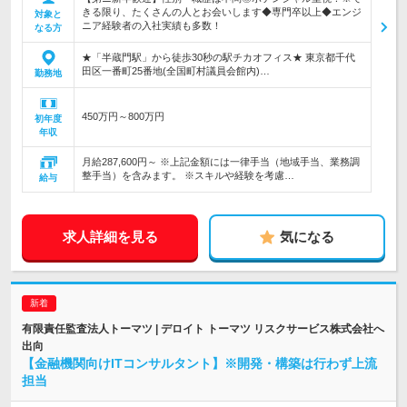
きる限り、たくさんの人とお会いします◆専門卒以上◆エンジ
対象と
ニア経験者の入社実績も多数！
なる方
★「半蔵門駅」から徒歩30秒の駅チカオフィス★ 東京都千代
田区一番町25番地(全国町村議員会館内)…
勤務地
450万円～800万円
初年度
年収
月給287,600円～ ※上記金額には一律手当（地域手当、業務調
整手当）を含みます。 ※スキルや経験を考慮…
給与
求人詳細を見る
気になる
有限責任監査法人トーマツ | デロイト トーマツ リスクサービス株式会社へ
出向
【金融機関向けITコンサルタント】※開発・構築は行わず上流
担当