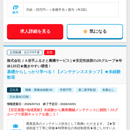
月給：29万円～＋各種手当＋賞与（年2回）
給与
求人詳細を見る
気になる
志望動機・自己PR不要
株式会社ＪＡ岩手ふるさと農機サービス | ★安定性抜群のJAグループ★年
休120日★働きやすい環境！
基礎からしっかり学べる！【メンテナンススタッフ】★未経験
歓迎
正社員
職種・業種未経験OK
学歴不問
第二新卒歓迎
転勤なし
完全週休2日制
情報更新日：2026/07/13 終了予定日：2026/10/01
【安定基盤×地域貢献】未経験から農業機械メンテナンスに挑戦！JAグ
ループで長期キャリアを築こう！
農業器具のメンテナンス担当として勤務いただきます。【★育
成前提で丁寧に研修★時間単位の有給制度有★過ごしやすい人