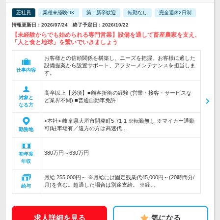
正社員
業種未経験OK
第二新卒歓迎
転勤なし
完全週休2日制
情報更新日：2026/07/24 終了予定日：2026/10/22
【未経験からでも始められる専門営業】設備を通して畜産農家を支え、
「人と食と地球」を繋いでいきましょう
お客様との信頼関係を構築し、ニーズを把握。お客様に適した
設備提案から設置サポート、アフターメンテナンスを担当しま
仕事内容
す。
高卒以上【必須】■顧客折衝の経験 (営業・接客・サービスな
対象と
ど業界不問) ■普通自動車免許
なる方
<本社> 岐阜県大垣市開発町5-71-1 ※転勤無し ※マイカー通勤
可(駐車場有／遠方の方は高速代…
勤務地
380万円～630万円
初年度
年収
月給 255,000円～ ※月給には固定残業代45,000円～(20時間分/
月)を含む。超過した場合は別途支給。 ※経…
給与
求人詳細を見る
気になる