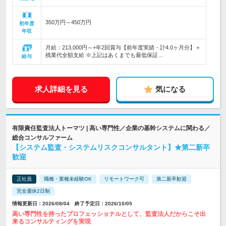
350万円～450万円
初年度
年収
月給：213,000円～+年2回賞与【前年度実績・計4.0ヶ月分】＋
残業代全額支給 ※上記はあくまでも最低保証…
給与
求人詳細を見る
気になる
有限責任監査法人トーマツ | 高い専門性／企業の基幹システムに関わる／
総合コンサルファーム
【システム監査・システムリスクコンサルタント】★第二新卒
歓迎
正社員
職種・業種未経験OK
リモートワーク可
第二新卒歓迎
完全週休2日制
情報更新日：2026/08/04 終了予定日：2026/10/05
高い専門性を持ったプロフェッショナルとして、監査法人だからこそ出
来るコンサルティングを実現