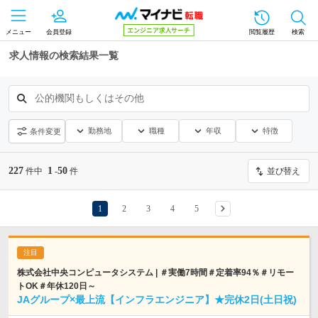
メニュー
会員登録
閲覧履歴
検索
求人情報の検索結果一覧
公的機関もしくはその他
勤務地
職種
年収
特徴
条件変更
227
1
50
件中
-
件
並び替え
1
2
3
4
5
株式会社中央コンピュータシステム | ＃実働7時間＃定着率94％＃リモー
トOK＃年休120日～
JAグループ×最上流【インフラエンジニア】★完休2日(土日祝)