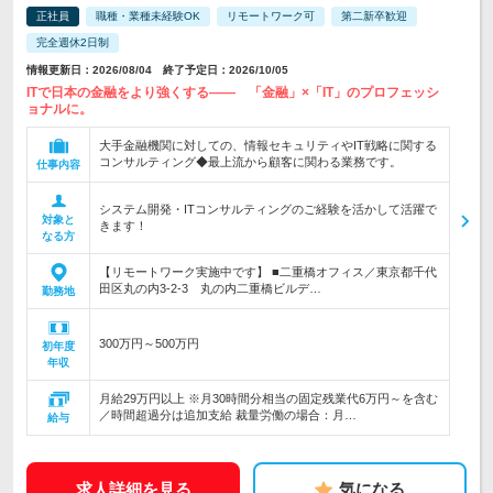
正社員
職種・業種未経験OK
リモートワーク可
第二新卒歓迎
完全週休2日制
情報更新日：2026/08/04 終了予定日：2026/10/05
ITで日本の金融をより強くする―― 「金融」×「IT」のプロフェッシ
ョナルに。
大手金融機関に対しての、情報セキュリティやIT戦略に関する
コンサルティング◆最上流から顧客に関わる業務です。
仕事内容
システム開発・ITコンサルティングのご経験を活かして活躍で
対象と
きます！
なる方
【リモートワーク実施中です】 ■二重橋オフィス／東京都千代
田区丸の内3-2-3 丸の内二重橋ビルデ…
勤務地
300万円～500万円
初年度
年収
月給29万円以上 ※月30時間分相当の固定残業代6万円～を含む
／時間超過分は追加支給 裁量労働の場合：月…
給与
求人詳細を見る
気になる