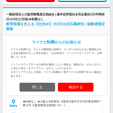
一般財団法人大阪府教職員互助組合 | 基本定時退社★完全週休2日/年間休
日124日(土日祝)★転勤なし
教育現場を支える【社内SE】※8月26日応募締切／経験者限定
募集
正社員
学歴不問
第二新卒歓迎
転勤なし
完全週休2日制
マイナビ転職からのお知らせ
女性のおしごと掲載中
マイナビ転職では、サイトの継続的な改善や、ユーザーのみなさまに最適化され
情報更新日：2026/07/28 終了予定日：2026/08/31
た広告を配信すること等を目的に、Cookie等の「インフォマティブデータ」を利
＼培った経験を、教育現場を支える力に！／★70年以上の歴史を持つ
用しています。
法人で、新たなキャリアを築きませんか？
インフォマティブデータの提供を無効にしたい場合は「確認する」ボタンのリン
ク先から停止（オプトアウト）を行うことができます。
大阪府の公立学校に勤務する教職員やそのご家族の福利厚生を
※オプトアウトをした場合、マイナビ転職の一部サービスを利用できない場合が
支える仕事における社内システムの運用・管理に携わります。
仕事内容
あります。
正社員（常勤嘱託職員）
【経験者募集】VB.NET・SQL Serverを用いた開発経験をお持
閉じる
確認する
ちの方。社内システムの設計から運用まで幅広く携わりたい方
対象と
を歓迎します★
なる方
★転勤なし ★大阪上本町駅近 大阪府大阪市天王寺区東高津町7
番11号 大阪府教育会館6階 ※U・I…
勤務地