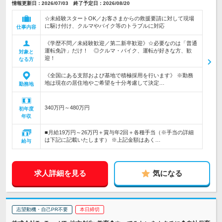
情報更新日：2026/07/03 終了予定日：2026/08/20
☆未経験スタートOK／お客さまからの救援要請に対して現場
に駆け付け、クルマやバイク等のトラブルに対応
仕事内容
《学歴不問／未経験歓迎／第二新卒歓迎》☆必要なのは「普通
運転免許」だけ！ ◎クルマ・バイク、運転が好きな方、歓
対象と
迎！
なる方
《全国にある支部および基地で積極採用を行います》 ※勤務
地は現在の居住地やご希望を十分考慮して決定…
勤務地
340万円～480万円
初年度
年収
■月給19万円～26万円＋賞与年2回＋各種手当（※手当の詳細
は下記に記載いたします） ※上記金額はあく…
給与
求人詳細を見る
気になる
志望動機・自己PR不要
本日締切