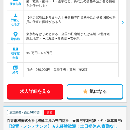
備・救急・歯科・IT・語学など、あなたの資格を活かせる職種
仕事内容
をお任せします
【体力試験はありません】◆各種専門資格を活かせる国家公務
対象と
員の仕事に興味がある方
なる方
東京都をはじめとする、全国の駐屯地または基地 ＜北海道・
東北地方＞ ■北海道 ■青森県 ■岩手県…
勤務地
450万円～600万円
初年度
年収
月給：260,000円＋各種手当＋賞与（年2回）
給与
求人詳細を見る
気になる
志望動機・自己PR不要
百井鋼機株式会社 | 機械工具の専門商社 ★賞与年3回(夏・冬・決算賞与)
【設置・メンテナンス】★未経験歓迎！土日祝休み/夜勤なし