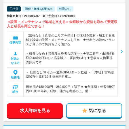
正社員
職種・業種未経験OK
転勤なし
情報更新日：2026/07/07 終了予定日：2026/10/05
＜設置・メンテナンスで地域を支える＞未経験から資格も取れて安定収
入と成長を両立できる！
【出張なし！近場のエリアを担当】◎木材を製材・加工する機
械や設備の設置・メンテナンスを担当 ★外出と内勤のバラン
仕事内容
スが良いので気持ちよく働ける
＜残業少なめ！異業種出身者も活躍中＞★第二新卒・未経験歓
迎◎40歳以下(※)／高卒以上・要普免(MT) ★意欲＆人物重視
対象と
の採用です
なる方
＜ 転勤なし/マイカー通勤OK/UIターン歓迎 ＞ 【本社】宮崎県
都城市中原町39-5 ※無料駐車…
勤務地
日給月給180,000円～280,000円 + 諸手当 ★年収例：年収459万
円/33歳 ※年齢、経験、能力を考慮の上、優…
給与
求人詳細を見る
気になる