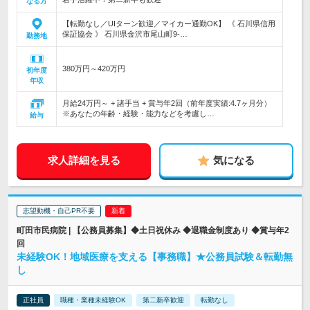
なる方
【転勤なし／UIターン歓迎／マイカー通勤OK】 《 石川県信用
保証協会 》 石川県金沢市尾山町9-…
勤務地
380万円～420万円
初年度
年収
月給24万円～ + 諸手当 + 賞与年2回（前年度実績:4.7ヶ月分）
※あなたの年齢・経験・能力などを考慮し…
給与
求人詳細を見る
気になる
志望動機・自己PR不要
町田市民病院 | 【公務員募集】◆土日祝休み ◆退職金制度あり ◆賞与年2
回
未経験OK！地域医療を支える【事務職】★公務員試験＆転勤無
し
正社員
職種・業種未経験OK
第二新卒歓迎
転勤なし