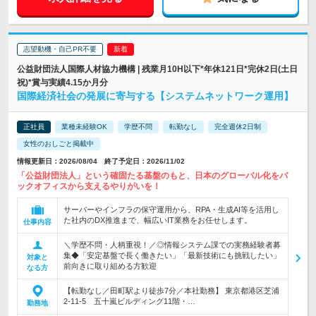
志望動機・自己PR不要
公益財団法人国際人材協力機構 | 残業月10H以下*年休121日*完休2日(土日
祝)*賞与実績4.15か月分
国際経済社会の発展に寄与する【システムネットワーク運用】
正社員
業種未経験OK
学歴不問
転勤なし
完全週休2日制
女性のおしごと掲載中
情報更新日：2026/08/04 終了予定日：2026/11/02
「公益財団法人」という確固たる基盤のもと、日本のグローバル化をバ
ックオフィスから支えるやりがいを！
サーバーやインフラの保守運用から、RPA・生成AI等を活用し
た社内のDX推進まで、幅広いIT業務をお任せします。
仕事内容
＼学歴不問・人柄重視！／◎情報システム課での実務経験者募
集◆「安定基盤で長く働きたい」「最新技術にも挑戦したい」
対象と
前向きに取り組める方歓迎
なる方
【転勤なし／田町駅より徒歩7分／本社勤務】 東京都港区芝浦
2-11-5 五十嵐ビルディング11階・…
勤務地