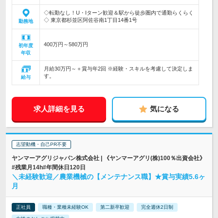
◇転勤なし！U・Iターン歓迎＆駅から徒歩圏内で通勤らくらく
◇ 東京都杉並区阿佐谷南1丁目14番1号
勤務地
400万円～580万円
初年度
年収
月給30万円～＋賞与年2回 ※経験・スキルを考慮して決定しま
す。
給与
求人詳細を見る
気になる
志望動機・自己PR不要
ヤンマーアグリジャパン株式会社 | 《ヤンマーアグリ(株)100％出資会社》
#残業月14h#年間休日120日
＼未経験歓迎／農業機械の【メンテナンス職】★賞与実績5.6ヶ
月
正社員
職種・業種未経験OK
第二新卒歓迎
完全週休2日制