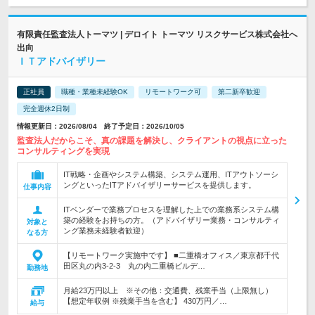
有限責任監査法人トーマツ | デロイト トーマツ リスクサービス株式会社へ
出向
ＩＴアドバイザリー
正社員
職種・業種未経験OK
リモートワーク可
第二新卒歓迎
完全週休2日制
情報更新日：2026/08/04 終了予定日：2026/10/05
監査法人だからこそ、真の課題を解決し、クライアントの視点に立った
コンサルティングを実現
IT戦略・企画やシステム構築、システム運用、ITアウトソーシ
ングといったITアドバイザリーサービスを提供します。
仕事内容
ITベンダーで業務プロセスを理解した上での業務系システム構
築の経験をお持ちの方。（アドバイザリー業務・コンサルティ
対象と
ング業務未経験者歓迎）
なる方
【リモートワーク実施中です】 ■二重橋オフィス／東京都千代
田区丸の内3-2-3 丸の内二重橋ビルデ…
勤務地
月給23万円以上 ※その他：交通費、残業手当（上限無し）
【想定年収例 ※残業手当を含む】 430万円／…
給与