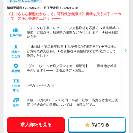
女性のおしごと掲載中
情報更新日：2026/07/21 終了予定日：2026/10/19
《まっさらな状態だからこそ、可能性は無限大》農機を扱う大手メーカ
ーで、スキルを磨き上げよう――
【イチから丁寧にレクチャー／資格取得も応援♪】●農業機械の
整備／定期点検／故障時の修理などを担当します！★研修制度
仕事内容
が充実
【 未経験・第二新卒歓迎 】◎要普免(AT限定不可) ★整備士な
ど資格取得支援あり ★有資格者や実務経験者は即戦力として
対象と
優遇いたします！
なる方
【◎U・Iターン歓迎／◎マイカー通勤可】 ―― 勤務地は希望
を伺います！―― <道南エリア> 函館…
勤務地
370万円～400万円
初年度
年収
月給：21万8,000円～30万円 ※年齢・経験・能力を考慮の上決
定（待遇条件の詳細については、面接などで…
給与
求人詳細を見る
気になる