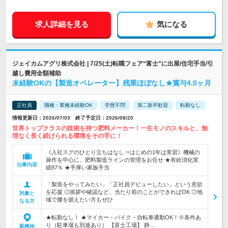
求人詳細を見る
気になる
ジェイカムアグリ株式会社 | 7/25(土)転職フェア“富士”に出展/住宅手当/引
越し費用全額補助
未経験OKの【製造オペレーター】残業ほぼなし★賞与4.0ヶ月
正社員
職種・業種未経験OK
学歴不問
第二新卒歓迎
転勤なし
情報更新日：2026/07/03 終了予定日：2026/08/20
世界トップクラスの技術を持つ肥料メーカー！一生モノのスキルと、無
理なく長く続けられる環境をその手に！
《入社スグのひとり立ちはなし⇒はじめの1年は実習》機械の
操作を中心に、肥料製造ラインの管理をお任せ ★有給消化実
仕事内容
績87％ ★手厚い家族手当
「製造をやってみたい」「正社員デビューしたい」という意欲
を応援 ◎挨拶や確認など、当たり前のことができればOK ◎地
対象と
域で腰を据えたい方もぜひ
なる方
★転勤なし！ ★マイカー・バイク・自転車通勤OK！※条件あ
り（駐車場も別途あり） 【富士工場】 静…
勤務地