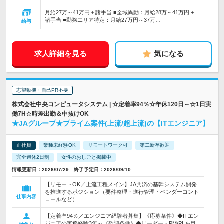
月給27万～41万円＋諸手当 ■全域異動：月給28万～41万円 +
諸手当 ■勤務エリア特定：月給27万円～37万…
給与
求人詳細を見る
気になる
志望動機・自己PR不要
株式会社中央コンピュータシステム | ☆定着率94％☆年休120日～☆1日実
働7H☆時差出勤＆中抜けOK
★JAグループ★プライム案件(上流/超上流)の【ITエンジニア】
正社員
業種未経験OK
リモートワーク可
第二新卒歓迎
完全週休2日制
女性のおしごと掲載中
情報更新日：2026/07/29 終了予定日：2026/09/10
【リモートOK／上流工程メイン】JA共済の基幹システム開発
を推進するポジション（要件整理・進行管理・ベンダーコント
仕事内容
ロールなど）
【定着率94％／エンジニア経験者募集】《応募条件》◆ITエン
ジニアの実務経験3年～《歓迎条件》◆リーダー・PM/PLを目