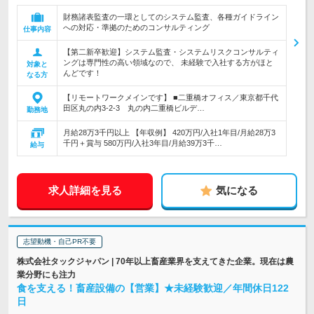
財務諸表監査の一環としてのシステム監査、各種ガイドライン
への対応・準拠のためのコンサルティング
仕事内容
【第二新卒歓迎】システム監査・システムリスクコンサルティ
ングは専門性の高い領域なので、 未経験で入社する方がほと
対象と
んどです！
なる方
【リモートワークメインです】 ■二重橋オフィス／東京都千代
田区丸の内3-2-3 丸の内二重橋ビルデ…
勤務地
月給28万3千円以上 【年収例】 420万円/入社1年目/月給28万3
千円＋賞与 580万円/入社3年目/月給39万3千…
給与
求人詳細を見る
気になる
志望動機・自己PR不要
株式会社タックジャパン | 70年以上畜産業界を支えてきた企業。現在は農
業分野にも注力
食を支える！畜産設備の【営業】★未経験歓迎／年間休日122
日