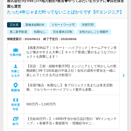
株式会社TryTree | IT×地方創生×教育◆やってみたいをカタチに◆自社保育
園も運営
たった4年じゃまだ叶ってないことばかりです【ITエンジニア】
正社員
業種未経験OK
リモートワーク可
学歴不問
第二新卒歓迎
転勤なし
完全週休2日制
女性のおしごと掲載中
情報更新日：2026/06/12 終了予定日：2026/08/06
【残業月8h以下｜リモート・ハイブリッド｜チームアサイン等
など働きやすさも大事に】キャリア形成に繋がるようなプロジ
仕事内容
ェクトを調整します！
【言語・工程・経験年数不問】エンジニアとして何かしらの実
務経験│3年で100名超の中途入社！会社の成長や変化を一緒に
対象と
楽しんでくださる方は大歓迎◎
なる方
【全国7拠点・転勤なし】 各プロジェクト先または各支店勤
務。 フルリモートやハイブリッド案件も多数…
勤務地
500万円～1,100万円
初年度
年収
【月給40万円～】＋KIREI手当や自己設計型の「MYインセンテ
ィブ」＋各種手当＋業績賞与 ・現職給与やご…
給与