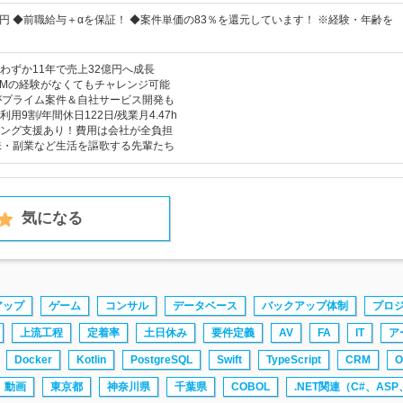
万円 ◆前職給与＋αを保証！ ◆案件単価の83％を還元しています！ ※経験・年齢を
わずか11年で売上32億円へ成長
PMの経験がなくてもチャレンジ可能
がプライム案件＆自社サービス開発も
用9割/年間休日122日/残業月4.47h
ング支援あり！費用は会社が全負担
味・副業など生活を謳歌する先輩たち
気になる
アップ
ゲーム
コンサル
データベース
バックアップ体制
プロ
上流工程
定着率
土日休み
要件定義
AV
FA
IT
ア
Docker
Kotlin
PostgreSQL
Swift
TypeScript
CRM
O
動画
東京都
神奈川県
千葉県
COBOL
.NET関連（C#、AS