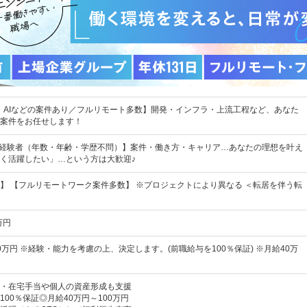
・AIなどの案件あり／フルリモート多数】開発・インフラ・上流工程など、あなた
案件をお任せします！
の経験者（年数・年齢・学歴不問）】案件・働き方・キャリア…あなたの理想を叶え
く活躍したい」…という方は大歓迎♪
】 【フルリモートワーク案件多数】 ※プロジェクトにより異なる ＜転居を伴う転
万円
00万円 ※経験・能力を考慮の上、決定します。(前職給与を100％保証) ※月給40万
・在宅手当や個人の資産形成も支援
00％保証◎月給40万円～100万円