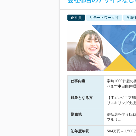
会社都合のアサインなし
正社員
リモートワーク可
学歴
仕事内容
常時1000件超
べます◆自由休暇
対象となる方
【ITエンジニア経
リスキリング支援あ
勤務地
※転居を伴う転勤
フルリ…
初年度年収
504万円～1,500