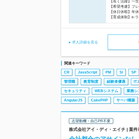
【長く活躍】一生
【希望考慮】フレ
【休日休暇】年休
【育成体制】e-
求人詳細を見る
関連キーワード
CR
JavaScript
PM
SI
SP
管理職
教育制度
経験者優遇
I
セキュリティ
WEBシステム
業務シ
AngularJS
CakePHP
サーバ構築
志望動機・自己PR不要
株式会社アイ・ディ・エイチ | 案件