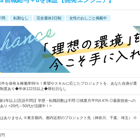
＆前職給与＋αを保証【開発エンジニア】
不問
転勤なし
完全週休2日制
女性のおしごと掲載中
の案件を保有＆稼働率99％！希望やスキルに応じたプロジェクトを、あなた自身が選
制度あり◆年休122日以上◆帰社日なし
験1年以上(言語不問)】学歴・転職回数は不問 ◎残業月平均4.47h ◎最新技術への
り <20代～50代が活躍中！>
はありません ※東京都内、都内近郊のプロジェクト先（神奈川、千葉、埼玉） ※
万円