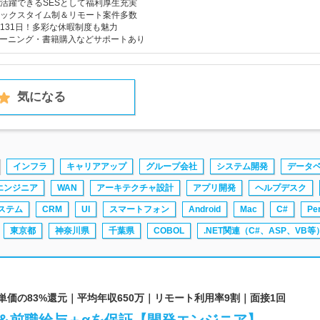
活躍できるSESとして福利厚生充実
ックスタイム制＆リモート案件多数
131日！多彩な休暇制度も魅力
ラーニング・書籍購入などサポートあり
気になる
インフラ
キャリアアップ
グループ会社
システム開発
データ
Tエンジニア
WAN
アーキテクチャ設計
アプリ開発
ヘルプデスク
ステム
CRM
UI
スマートフォン
Android
Mac
C#
Per
東京都
神奈川県
千葉県
COBOL
.NET関連（C#、ASP、VB等
単価の83%還元｜平均年収650万｜リモート利用率9割｜面接1回