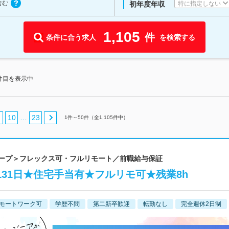
含む
特に指定しない
初年度年収
1,105
件
条件に合う求人
を検索する
0件目を表示中
10
23
…
1
件～
50
件（全
1,105
件中）
ループ＞フレックス可・フルリモート／前職給与保証
131日★住宅手当有★フルリモ可★残業8h
モートワーク可
学歴不問
第二新卒歓迎
転勤なし
完全週休2日制