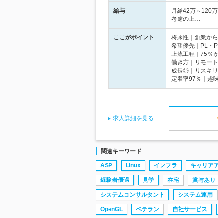
給与
月給42万～120
考慮の上…
ここがポイント
将来性｜創業から
希望優先｜PL・
上流工程｜75％
働き方｜リモート利
成長◎｜リスキリ
定着率97％｜趣
求人詳細を見る
関連キーワード
ASP
Linux
インフラ
キャリア
経験者優遇
見学
在宅
賞与あり
システムコンサルタント
システム運用
OpenGL
ベテラン
自社サービス