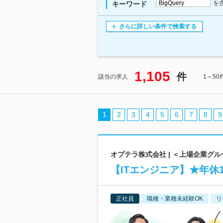
を
キーワード
さらに詳しい条件で検索する
1,105
件
該当の求人
1～5
1
2
3
4
5
6
7
8
9
オプテラ株式会社 | ＜上場企業グ
【ITエンジニア】★年休
正社員
職種・業種未経験OK
リ