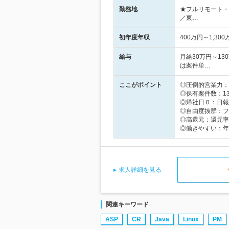
勤務地
★フルリモート・
／東…
初年度年収
400万円～1,300
給与
月給30万円～1
は案件単…
ここがポイント
◎圧倒的営業力：
◎保有案件数：1
◎帰社日０：日報
◎自由度抜群：フ
◎高還元：還元率
◎働きやすい：年休
求人詳細を見る
関連キーワード
ASP
CR
Java
Linux
PM