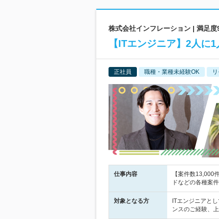
株式会社インフレーション | 満足度9
【ITエンジニア】2人に
正社員
職種・業種未経験OK
リ
仕事内容
【案件数13,0
ドなどの各種案件
対象となる方
ITエンジニアと
ンスのご経験、上