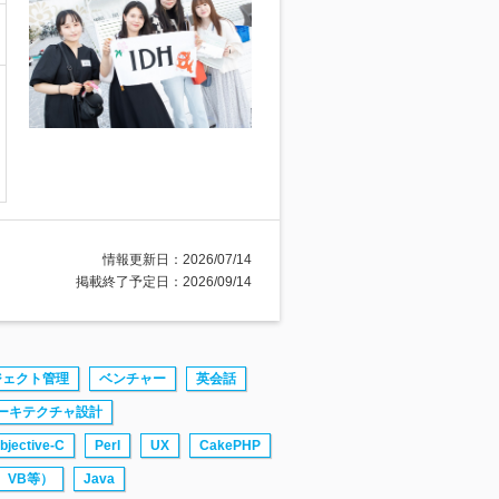
情報更新日：2026/07/14
掲載終了予定日：2026/09/14
ジェクト管理
ベンチャー
英会話
ーキテクチャ設計
bjective-C
Perl
UX
CakePHP
P、VB等）
Java