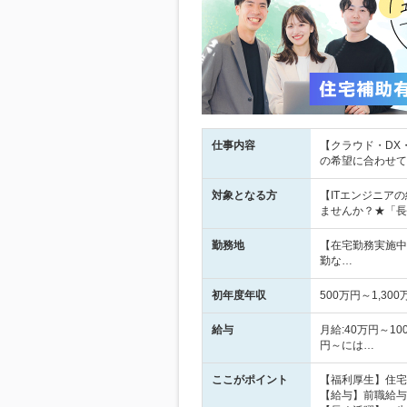
仕事内容
【クラウド・DX
の希望に合わせて
対象となる方
【ITエンジニア
ませんか？★「長
勤務地
【在宅勤務実施中
勤な…
初年度年収
500万円～1,300
給与
月給:40万円～1
円～には…
ここがポイント
【福利厚生】住宅
【給与】前職給与1