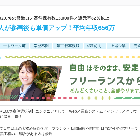
2.6％の営業力／案件保有数13,000件／還元率82％以上
1人が参画後も単価アップ！平均年収656万
モートワーク可
学歴不問
第二新卒歓迎
転勤なし
上場企業
完
00件×100%案件選択制】エンジニアとして、Web／業務システム／インフラ／クラウ
に参画可能！
して１年以上の実務経験◎学歴・ブランク・転職回数不問◎即日内定可能◎フリーラ
流工程のご経験がある方は優遇