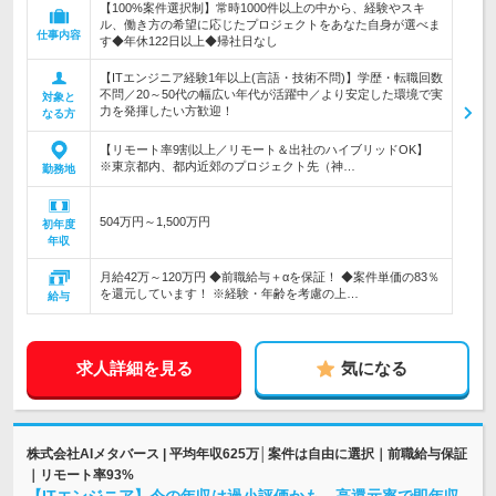
【100%案件選択制】常時1000件以上の中から、経験やスキ
ル、働き方の希望に応じたプロジェクトをあなた自身が選べま
仕事内容
す◆年休122日以上◆帰社日なし
【ITエンジニア経験1年以上(言語・技術不問)】学歴・転職回数
不問／20～50代の幅広い年代が活躍中／より安定した環境で実
対象と
力を発揮したい方歓迎！
なる方
【リモート率9割以上／リモート＆出社のハイブリッドOK】
※東京都内、都内近郊のプロジェクト先（神…
勤務地
504万円～1,500万円
初年度
年収
月給42万～120万円 ◆前職給与＋αを保証！ ◆案件単価の83％
を還元しています！ ※経験・年齢を考慮の上…
給与
求人詳細を見る
気になる
株式会社AIメタバース | 平均年収625万│案件は自由に選択｜前職給与保証
｜リモート率93%