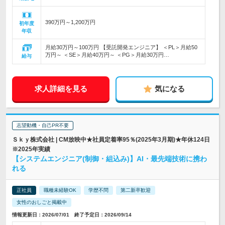
390万円～1,200万円
初年度
年収
月給30万円～100万円 【受託開発エンジニア】 ＜PL＞月給50
万円～ ＜SE＞月給40万円～ ＜PG＞月給30万円…
給与
求人詳細を見る
気になる
志望動機・自己PR不要
Ｓｋｙ株式会社 | CM放映中★社員定着率95％(2025年3月期)★年休124日
※2025年実績
【システムエンジニア(制御・組込み)】AI・最先端技術に携わ
れる
正社員
職種未経験OK
学歴不問
第二新卒歓迎
女性のおしごと掲載中
情報更新日：2026/07/01 終了予定日：2026/09/14