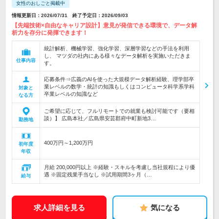
女性のおしごと掲載中
情報更新日：2026/07/31 終了予定日：2026/09/03
【先端技術×自由なキャリア設計】意見が発信できる環境で、データ解
析力を存分に発揮できます！
統計解析、機械学習、強化学習、深層学習などの手法を利用
し、 マツダの社内にある様々なデータ解析を実施いただきま
仕事内容
す。
応募条件⇒広義のAIを使った大規模データ解析経験、理学部卒
業レベルの数学・統計の知識もしくはコンピュータ科学系学科
対象と
卒業レベルの知識など
なる方
ご希望に応じて、フルリモートでの就業も検討可能です（要相
談）】 広島本社／広島県安芸郡府中町新地3…
勤務地
400万円～1,200万円
初年度
年収
月給 200,000円以上 ※経験・スキルを考慮し当社規程により優
遇 ※固定残業手当なし ※試用期間3ヶ月（…
給与
求人詳細を見る
気になる