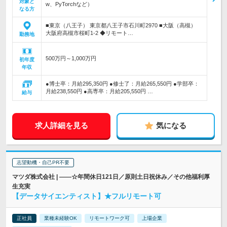
対象と
w、PyTorchなど）
なる方
■東京（八王子） 東京都八王子市石川町2970 ■大阪（高槻）
大阪府高槻市桜町1-2 ◆リモート…
勤務地
500万円～1,000万円
初年度
年収
●博士卒：月給295,350円 ●修士了：月給265,550円 ●学部卒：
月給238,550円 ●高専卒：月給205,550円 …
給与
求人詳細を見る
気になる
志望動機・自己PR不要
マツダ株式会社 | ――☆年間休日121日／原則土日祝休み／その他福利厚
生充実
【データサイエンティスト】★フルリモート可
正社員
業種未経験OK
リモートワーク可
上場企業