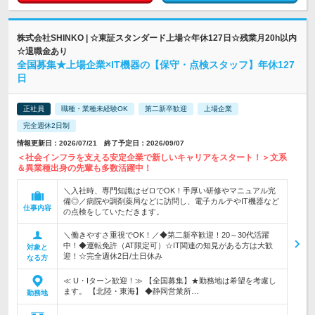
株式会社SHINKO | ☆東証スタンダード上場☆年休127日☆残業月20h以内
☆退職金あり
全国募集★上場企業×IT機器の【保守・点検スタッフ】年休127
日
正社員
職種・業種未経験OK
第二新卒歓迎
上場企業
完全週休2日制
情報更新日：2026/07/21 終了予定日：2026/09/07
＜社会インフラを支える安定企業で新しいキャリアをスタート！＞文系
＆異業種出身の先輩も多数活躍中！
＼入社時、専門知識はゼロでOK！手厚い研修やマニュアル完
備◎／病院や調剤薬局などに訪問し、電子カルテやIT機器など
仕事内容
の点検をしていただきます。
＼働きやすさ重視でOK！／◆第二新卒歓迎！20～30代活躍
中！◆運転免許（AT限定可）☆IT関連の知見がある方は大歓
対象と
迎！☆完全週休2日/土日休み
なる方
≪ U・Iターン歓迎！≫ 【全国募集】★勤務地は希望を考慮し
ます。 【北陸・東海】 ◆静岡営業所…
勤務地