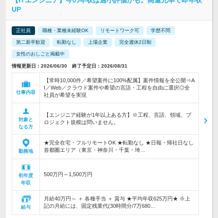
【ITエンジニア】今の年収は過小評価かも。高還元率で即年収
UP
正社員
職種・業種未経験OK
リモートワーク可
学歴不問
第二新卒歓迎
転勤なし
上場企業
完全週休2日制
女性のおしごと掲載中
情報更新日：2026/06/30 終了予定日：2026/08/31
【常時10,000件／希望案件に100%配属】案件情報を全公開⇒A
I／Web／クラウド案件や希望の言語・工程を自由に選択◎全
仕事内容
社員が希望を実現
【エンジニア経験が1年以上ある方】※工程、言語、領域、プ
対象と
ロジェクト規模は問いません。
なる方
★完全在宅・フルリモートOK ★転勤なし ★日報・帰社日なし
首都圏エリア（東京・神奈川・千葉・埼…
勤務地
500万円～1,500万円
初年度
年収
月給40万円～ ＋ 各種手当 ＋ 賞与 ★平均年収625万円★ ※上
記の月給には、固定残業代(30時間分/7万680…
給与