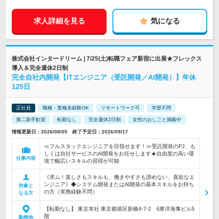
求人詳細を見る
気になる
株式会社インタードリーム | 7/25(土)転職フェア新宿に出展★フレックス
導入＆完全週休2日制
完全自社内開発【ITエンジニア（受託開発／AI開発）】年休
125日
正社員
職種・業種未経験OK
リモートワーク可
学歴不問
第二新卒歓迎
転勤なし
完全週休2日制
女性のおしごと掲載中
情報更新日：2026/08/05 終了予定日：2026/09/17
≪フルスタックエンジニアを目指せます！≫受託開発のPJ、も
しくは自社サービスのAI開発をお任せします★自由度の高い環
仕事内容
境で幅広いスキルの習得が可能
《求ム！楽しさもスキルも、働きやすさも諦めない、貪欲なエ
ンジニア》◆システム開発またはAI開発の基本スキルをお持ち
対象と
の方（実務経験不問）
なる方
【転勤なし】 東京本社 東京都港区新橋4-7-2 6東洋海事ビル5
階
勤務地