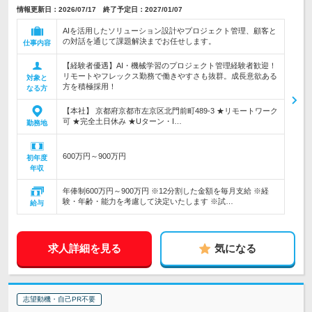
情報更新日：2026/07/17 終了予定日：2027/01/07
AIを活用したソリューション設計やプロジェクト管理、顧客と
の対話を通じて課題解決までお任せします。
仕事内容
【経験者優遇】AI・機械学習のプロジェクト管理経験者歓迎！
リモートやフレックス勤務で働きやすさも抜群。成長意欲ある
対象と
方を積極採用！
なる方
【本社】 京都府京都市左京区北門前町489-3 ★リモートワーク
可 ★完全土日休み ★Uターン・I…
勤務地
600万円～900万円
初年度
年収
年俸制600万円～900万円 ※12分割した金額を毎月支給 ※経
験・年齢・能力を考慮して決定いたします ※試…
給与
求人詳細を見る
気になる
志望動機・自己PR不要