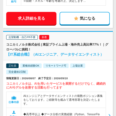
※経験・スキル・年齢を考慮の上、決定します…
給与
求人詳細を見る
気になる
志望動機・自己PR不要
コニカミノルタ株式会社 | 東証プライム上場・海外売上高比率77%！｜グ
ローバルに挑戦！
【IT系総合職】（AIエンジニア、データサイエンティスト）
正社員
業種未経験OK
リモートワーク可
上場企業
完全週休2日制
情報更新日：2026/08/07 終了予定日：2026/09/10
コニカミノルタは、AIを用いたサービスを展開するだけでなく、継続的
にAIモデルを改善する活動も行ってます
AIエンジニアとデータサイエンティストの複数ポジション募集
をしております。ご経験等を鑑みて選考部署を決定いたしま
仕事内容
す。
◆高専卒以上 ◆データ分析の実務経験（Python、TensorFlo