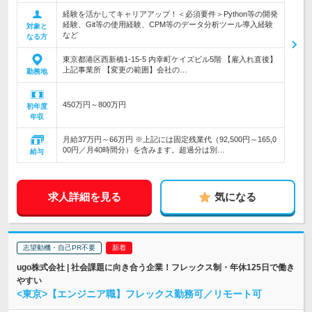
経験を活かしてキャリアアップ！＜必須要件＞Python等の開発
経験、Git等の使用経験、CPM等のデータ分析ツール導入経験
対象と
など
なる方
東京都港区西新橋1-15-5 内幸町ケイズビル5階 【雇入れ直後】
上記事業所 【変更の範囲】会社の…
勤務地
450万円～800万円
初年度
年収
月給37万円～66万円 ※上記には固定残業代（92,500円～165,0
00円／月40時間分）を含みます。超過分は別…
給与
求人詳細を見る
気になる
志望動機・自己PR不要
ugo株式会社 | 社会課題に向き合う企業！フレックス制・年休125日で働き
やすい
<東京>【エンジニア職】フレックス勤務可／リモート可