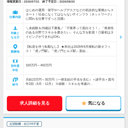
情報更新日：2026/07/31 終了予定日：2026/08/20
はじめの運用・保守やヘルプデスクなどの初歩的な業務からス
タート！社会になくてはならないITインフラ（ネットワーク）
仕事内容
に関わる仕事でずっと活躍♪
＼未経験＆29歳以下募集／「IT業界って面白そう！」「将来性
のある分野でスキルを磨きたい」そんな方を歓迎！◎最初はタ
対象と
イピングができればOK♪
なる方
【転居を伴う転勤なし】 ★本社は2026年8月移転の新オフィ
ス！『虎ノ門駅』『虎ノ門ヒルズ駅』直結…
勤務地
320万円～450万円
初年度
年収
月給23万円～30万円（一律支給の手当を含む）＋諸手当＋賞与
年2回（6月・12月） ※経験・スキルを考慮の…
給与
求人詳細を見る
気になる
志望動機・自己PR不要