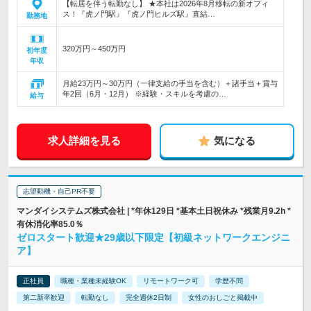
【転居を伴う転勤なし】 ★本社は2026年8月移転の新オフィ
ス！『虎ノ門駅』『虎ノ門ヒルズ駅』直結…
勤務地
320万円～450万円
初年度
年収
月給23万円～30万円（一律支給の手当を含む）＋諸手当＋賞与
年2回（6月・12月） ※経験・スキルを考慮の…
給与
求人詳細を見る
気になる
志望動機・自己PR不要
マンダイシステムズ株式会社 | *年休129日 *基本土日祝休み *残業月9.2h *
有休消化率85.0％
ゼロスタート歓迎★29歳以下限定【初級ネットワークエンジニ
ア】
正社員
職種・業種未経験OK
リモートワーク可
学歴不問
第二新卒歓迎
転勤なし
完全週休2日制
女性のおしごと掲載中