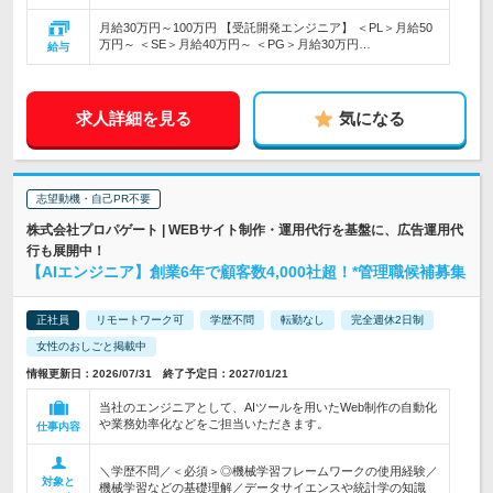
月給30万円～100万円 【受託開発エンジニア】 ＜PL＞月給50
万円～ ＜SE＞月給40万円～ ＜PG＞月給30万円…
給与
求人詳細を見る
気になる
志望動機・自己PR不要
株式会社プロパゲート | WEBサイト制作・運用代行を基盤に、広告運用代
行も展開中！
【AIエンジニア】創業6年で顧客数4,000社超！*管理職候補募集
正社員
リモートワーク可
学歴不問
転勤なし
完全週休2日制
女性のおしごと掲載中
情報更新日：2026/07/31 終了予定日：2027/01/21
当社のエンジニアとして、AIツールを用いたWeb制作の自動化
や業務効率化などをご担当いただきます。
仕事内容
＼学歴不問／＜必須＞◎機械学習フレームワークの使用経験／
対象と
機械学習などの基礎理解／データサイエンスや統計学の知識