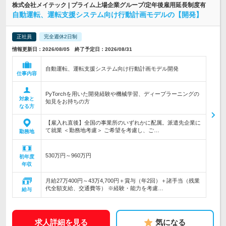
株式会社メイテック | プライム上場企業グループ/定年後雇用延長制度有
自動運転、運転支援システム向け行動計画モデルの【開発】
正社員
完全週休2日制
情報更新日：2026/08/05 終了予定日：2026/08/31
自動運転、運転支援システム向け行動計画モデル開発
仕事内容
PyTorchを用いた開発経験や機械学習、ディープラーニングの
対象と
知見をお持ちの方
なる方
【雇入れ直後】全国の事業所のいずれかに配属。派遣先企業に
て就業 ＜勤務地考慮＞ ご希望を考慮し、ご…
勤務地
530万円～960万円
初年度
年収
月給27万400円～43万4,700円＋賞与（年2回）＋諸手当（残業
代全額支給、交通費等） ※経験・能力を考慮…
給与
求人詳細を見る
気になる