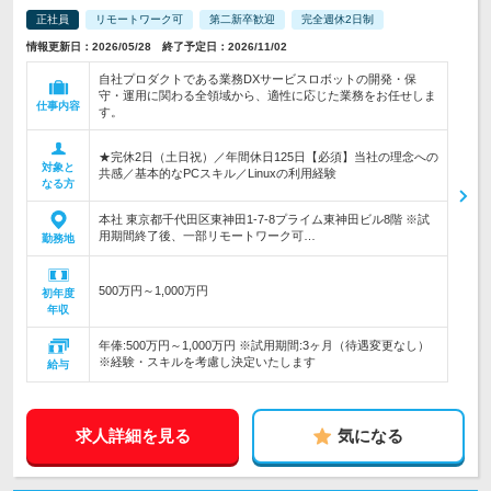
正社員
リモートワーク可
第二新卒歓迎
完全週休2日制
情報更新日：2026/05/28 終了予定日：2026/11/02
自社プロダクトである業務DXサービスロボットの開発・保
守・運用に関わる全領域から、適性に応じた業務をお任せしま
仕事内容
す。
★完休2日（土日祝）／年間休日125日【必須】当社の理念への
対象と
共感／基本的なPCスキル／Linuxの利用経験
なる方
本社 東京都千代田区東神田1-7-8プライム東神田ビル8階 ※試
用期間終了後、一部リモートワーク可…
勤務地
500万円～1,000万円
初年度
年収
年俸:500万円～1,000万円 ※試用期間:3ヶ月（待遇変更なし）
※経験・スキルを考慮し決定いたします
給与
求人詳細を見る
気になる