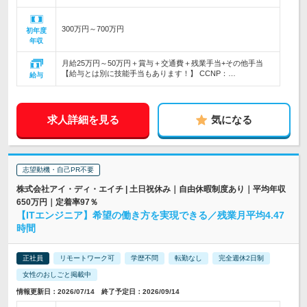
300万円～700万円
初年度
年収
月給25万円～50万円＋賞与＋交通費＋残業手当+その他手当
【給与とは別に技能手当もあります！】 CCNP：…
給与
求人詳細を見る
気になる
志望動機・自己PR不要
株式会社アイ・ディ・エイチ | 土日祝休み｜自由休暇制度あり｜平均年収
650万円｜定着率97％
【ITエンジニア】希望の働き方を実現できる／残業月平均4.47
時間
正社員
リモートワーク可
学歴不問
転勤なし
完全週休2日制
女性のおしごと掲載中
情報更新日：2026/07/14 終了予定日：2026/09/14