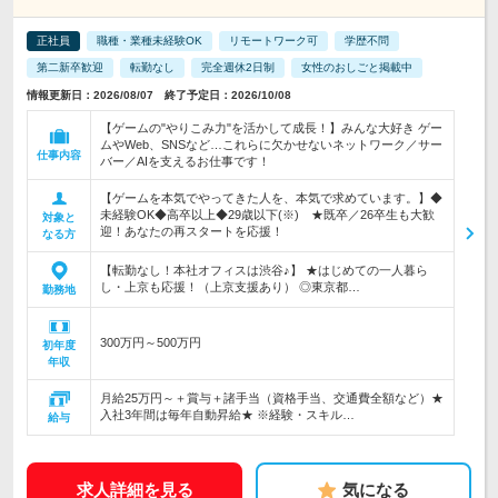
正社員
職種・業種未経験OK
リモートワーク可
学歴不問
第二新卒歓迎
転勤なし
完全週休2日制
女性のおしごと掲載中
情報更新日：2026/08/07 終了予定日：2026/10/08
【ゲームの"やりこみ力"を活かして成長！】みんな大好き ゲー
ムやWeb、SNSなど…これらに欠かせないネットワーク／サー
仕事内容
バー／AIを支えるお仕事です！
【ゲームを本気でやってきた人を、本気で求めています。】◆
未経験OK◆高卒以上◆29歳以下(※) ★既卒／26卒生も大歓
対象と
迎！あなたの再スタートを応援！
なる方
【転勤なし！本社オフィスは渋谷♪】 ★はじめての一人暮ら
し・上京も応援！（上京支援あり） ◎東京都…
勤務地
300万円～500万円
初年度
年収
月給25万円～＋賞与＋諸手当（資格手当、交通費全額など）★
入社3年間は毎年自動昇給★ ※経験・スキル…
給与
求人詳細を見る
気になる