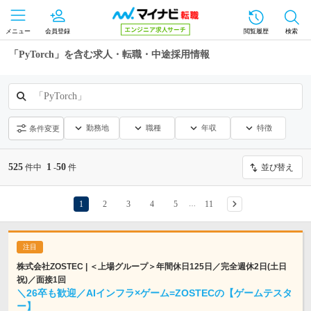
メニュー
会員登録
閲覧履歴
検索
「PyTorch」を含む求人・転職・中途採用情報
「PyTorch」
勤務地
職種
年収
特徴
条件変更
525
1
50
件中
-
件
並び替え
1
2
3
4
5
11
…
株式会社ZOSTEC | ＜上場グループ＞年間休日125日／完全週休2日(土日
祝)／面接1回
＼26卒も歓迎／AIインフラ×ゲーム=ZOSTECの【ゲームテスタ
ー】