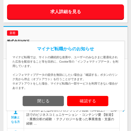
求人詳細を見る
株式会社HIKE
【フレックス制】AIエンジニア（社内のAI事業拡大／立ち上げ
マイナビ転職からのお知らせ
フェーズ）
マイナビ転職では、サイトの継続的な改善や、ユーザーのみなさまに最適化され
た広告を配信すること等を目的に、Cookie等の「インフォマティブデータ」を利
人材紹介
学歴不問
用しています。
情報更新日：2026/08/08 終了予定日：2026/08/15 求人管理No. 393815_0805
インフォマティブデータの提供を無効にしたい場合は「確認する」ボタンのリン
SIer出身の方歓迎／SEからのキャリアアップ歓迎
ク先から停止（オプトアウト）を行うことができます。
※オプトアウトをした場合、マイナビ転職の一部サービスを利用できない場合が
【募集背景】 AIX/DX事業部は、テクノロジーの力で全社の業
あります。
務効率化や生産性向上を推進するために新設された組織です。
現在は、全社のテック環境を最適化し、コスト削減や利益率向
仕事内容
閉じる
確認する
上につながる「攻め…
・Python または同等のプログラミング経験（3年以上） ・日本
語でのビジネスコミュニケーション ・コンテンツ愛 【歓迎】
対象と
・業務分析の経験 ・テクノロジーを使った事業推進・支援の
なる方
経験 …