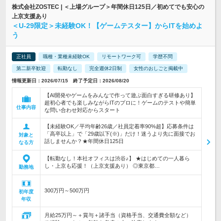
株式会社ZOSTEC | ＜上場グループ＞年間休日125日／初めてでも安心の
上京支援あり
＜U-29限定＞未経験OK！【ゲームテスター】からITを始めよ
う
正社員
職種・業種未経験OK
リモートワーク可
学歴不問
第二新卒歓迎
転勤なし
完全週休2日制
女性のおしごと掲載中
情報更新日：2026/07/15 終了予定日：2026/08/20
【AI開発やゲームをみんなで作って遊ぶ面白すぎる研修あり】
超初心者でも楽しみながらITのプロに！ゲームのテストや簡単
仕事内容
な問い合わせ対応からスタート
【未経験OK／平均年齢26歳／社員定着率90%超】応募条件は
「高卒以上」で「29歳以下(※)」だけ！迷うより先に面接でお
対象と
話しませんか？★年間休日125日
なる方
【転勤なし！本社オフィスは渋谷♪】 ★はじめての一人暮ら
し・上京も応援！（上京支援あり） ◎東京都…
勤務地
300万円～500万円
初年度
年収
月給25万円～＋賞与＋諸手当（資格手当、交通費全額など）