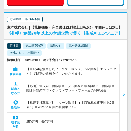
志望動機・自己PR不要
東洋株式会社 | 【札幌採用／完全週休2日制(土日祝休)／年間休日120日】
《札幌》創業70年以上の老舗企業で働く【生成AIエンジニア】
正社員
第二新卒歓迎
転勤なし
完全週休2日制
女性のおしごと掲載中
情報更新日：2026/03/13 終了予定日：2026/09/10
【生成AIを活用したプロダクトやシステムの開発】エンジニア
として以下の業務を担当いただきます。
仕事内容
【必須】生成AI・機械学習モデル開発経験3年以上・機械学習
対象と
関連分野の学位・クラウドプラットフォームの開発経験
なる方
【札幌支社募集／U・Iターン歓迎】 ■北海道札幌市東区北7条
東3丁目28番32号 井門札幌東ビル2…
勤務地
350万円～600万円
初年度
年収