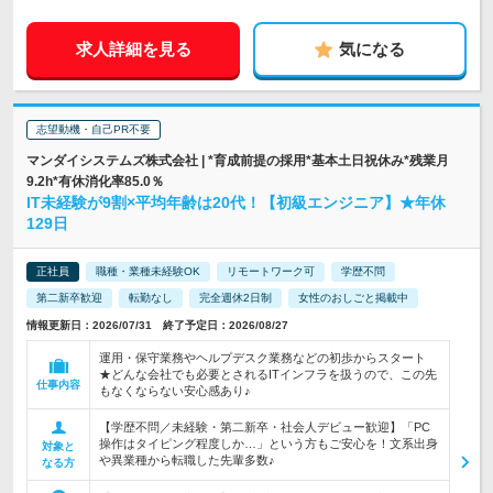
求人詳細を見る
気になる
志望動機・自己PR不要
マンダイシステムズ株式会社 | *育成前提の採用*基本土日祝休み*残業月
9.2h*有休消化率85.0％
IT未経験が9割×平均年齢は20代！【初級エンジニア】★年休
129日
正社員
職種・業種未経験OK
リモートワーク可
学歴不問
第二新卒歓迎
転勤なし
完全週休2日制
女性のおしごと掲載中
情報更新日：2026/07/31 終了予定日：2026/08/27
運用・保守業務やヘルプデスク業務などの初歩からスタート
★どんな会社でも必要とされるITインフラを扱うので、この先
仕事内容
もなくならない安心感あり♪
【学歴不問／未経験・第二新卒・社会人デビュー歓迎】「PC
操作はタイピング程度しか…」という方もご安心を！文系出身
対象と
や異業種から転職した先輩多数♪
なる方