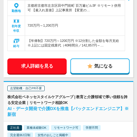
京都府京都市左京区田中門前町 百万遍ビル3F ※リモート併用
可 【雇入れ直後】上記事業所 【変更の…
勤務地
720万円～1,200万円
初年度
年収
【年俸制】720万円～1200万円 ※12分割した金額を毎月支給
※上記には固定残業代（40時間分／142,857円～…
給与
求人詳細を見る
気になる
志望動機・自己PR不要
株式会社ベネッセスタイルケアグループ | 教育と介護領域で厚い信頼を誇
る安定企業｜リモートワーク相談OK
AI・データ開発で介護DXを推進【バックエンドエンジニア】※
新宿
正社員
業種未経験OK
リモートワーク可
学歴不問
完全週休2日制
女性のおしごと掲載中