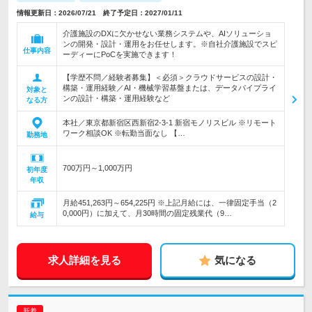
情報更新日：2026/07/21 終了予定日：2027/01/11
介護施設のDXに欠かせない業務システムや、AIソリューショ
ンの開発・設計・運用をお任せします。※自社介護施設でスピ
仕事内容
ーディーにPoCを実施できます！
【学歴不問／経験者募集】＜必須＞クラウドサービスの設計・
構築・運用経験／AI・機械学習基盤または、データパイプライ
対象と
ンの設計・構築・運用経験など
なる方
本社／東京都新宿区西新宿2-3-1 新宿モノリスビル ※リモート
ワーク相談OK ※転勤当面なし 【…
勤務地
700万円～1,000万円
初年度
年収
月給451,263円～654,225円 ※上記月給には、一律固定手当（2
0,000円）に加えて、月30時間の固定残業代（9…
給与
求人詳細を見る
気になる