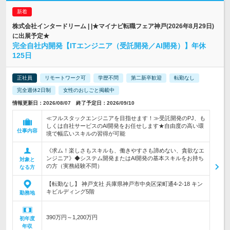
株式会社インタードリーム | |★マイナビ転職フェア神戸(2026年8月29日)
に出展予定★
完全自社内開発【ITエンジニア（受託開発／AI開発）】年休
125日
正社員
リモートワーク可
学歴不問
第二新卒歓迎
転勤なし
完全週休2日制
女性のおしごと掲載中
情報更新日：2026/08/07 終了予定日：2026/09/10
≪フルスタックエンジニアを目指せます！≫受託開発のPJ、も
しくは自社サービスのAI開発をお任せします★自由度の高い環
仕事内容
境で幅広いスキルの習得が可能
《求ム！楽しさもスキルも、働きやすさも諦めない、貪欲なエ
ンジニア》◆システム開発またはAI開発の基本スキルをお持ち
対象と
の方（実務経験不問）
なる方
【転勤なし】 神戸支社 兵庫県神戸市中央区栄町通4-2-18 キン
キビルディング5階
勤務地
390万円～1,200万円
初年度
年収