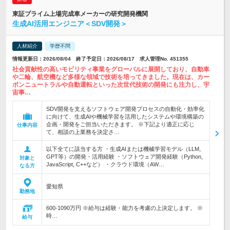
東証プライム上場完成車メーカーの研究開発機関
生成AI活用エンジニア＜SDV開発＞
人材紹介
学歴不問
情報更新日：2026/08/04 終了予定日：2026/08/17 求人管理No. 451355
社会貢献性の高いモビリティ事業をグローバルに展開しており、自動車
や二輪、航空機など多様な領域で技術を培ってきました。現在は、カー
ボンニュートラルや自動運転といった次世代技術の開発にも注力し、宇
宙事…
SDV開発を支えるソフトウェア開発プロセスの自動化・効率化
に向けて、生成AIや機械学習を活用したシステムや環境構築の
企画・開発をご担当いただきます。 ※下記より適正に応じ
仕事内容
て、相談の上業務を決定さ…
以下全てに該当する方 ・生成AIまたは機械学習モデル（LLM,
GPT等）の開発・活用経験 ・ソフトウェア開発経験（Python,
対象と
JavaScript, C++など） ・クラウド環境（AW…
なる方
愛知県
勤務地
600-1090万円 ※給与は経験・能力を考慮の上決定します。 ※
時…
給与