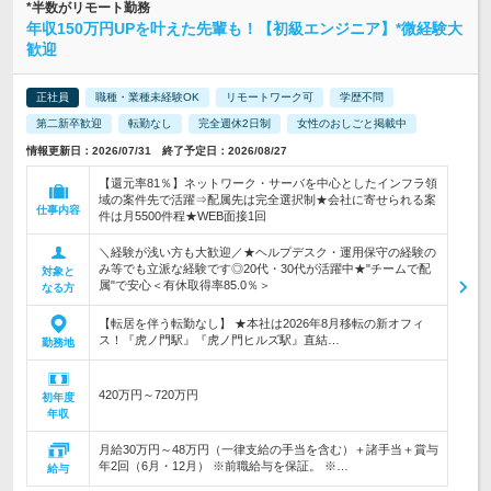
*半数がリモート勤務
年収150万円UPを叶えた先輩も！【初級エンジニア】*微経験大
歓迎
正社員
職種・業種未経験OK
リモートワーク可
学歴不問
第二新卒歓迎
転勤なし
完全週休2日制
女性のおしごと掲載中
情報更新日：2026/07/31 終了予定日：2026/08/27
【還元率81％】ネットワーク・サーバを中心としたインフラ領
域の案件先で活躍⇒配属先は完全選択制★会社に寄せられる案
仕事内容
件は月5500件程★WEB面接1回
＼経験が浅い方も大歓迎／★ヘルプデスク・運用保守の経験の
み等でも立派な経験です◎20代・30代が活躍中★"チームで配
対象と
属"で安心＜有休取得率85.0％＞
なる方
【転居を伴う転勤なし】 ★本社は2026年8月移転の新オフィ
ス！『虎ノ門駅』『虎ノ門ヒルズ駅』直結…
勤務地
420万円～720万円
初年度
年収
月給30万円～48万円（一律支給の手当を含む）＋諸手当＋賞与
年2回（6月・12月） ※前職給与を保証。 ※…
給与