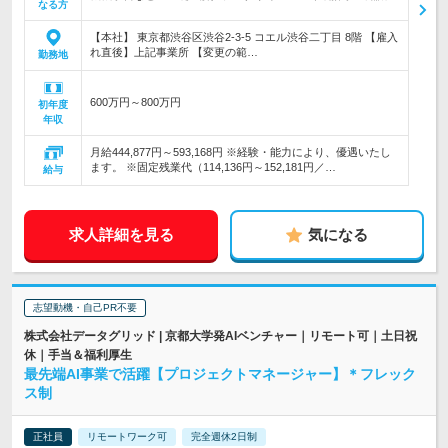
なる方
【本社】 東京都渋谷区渋谷2-3-5 コエル渋谷二丁目 8階 【雇入
れ直後】上記事業所 【変更の範…
勤務地
600万円～800万円
初年度
年収
月給444,877円～593,168円 ※経験・能力により、優遇いたし
ます。 ※固定残業代（114,136円～152,181円／…
給与
求人詳細を見る
気になる
志望動機・自己PR不要
株式会社データグリッド | 京都大学発AIベンチャー｜リモート可｜土日祝
休｜手当＆福利厚生
最先端AI事業で活躍【プロジェクトマネージャー】＊フレック
ス制
正社員
リモートワーク可
完全週休2日制