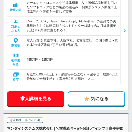
カーエレクトロニクスや半導体機器、AI・画像認識技術を用い
たソフトウェアなどの製品の組込み・制御系システム開発※上
仕事内容
流工程から評価を一貫して実施
C++、C、C＃、Java、JavaScript、Flutter(Dart)の言語での実
務経験もしくは研究員 / ポストドクター経験を含めIT経験(5年
対象と
以上)※AI案件に携われる！
なる方
雇入れ直後:東京本社、大阪本社、名古屋支社、全国各拠点 ■東
京本社(港区港南2丁目18番1号JR品…
勤務地
485万円～925万円
初年度
年収
月給260,000円以上（一律住宅手当含む）＋諸手当（残業代は1
分単位で全額支給）＋賞与年2回 ※経験・ス…
給与
求人詳細を見る
気になる
志望動機・自己PR不要
マンダイシステムズ株式会社 | ＼前職給与＋αを保証／*インフラ案件多数