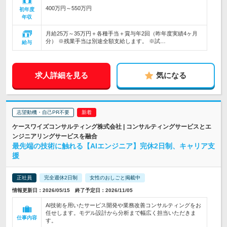
400万円～550万円
初年度
年収
月給25万～35万円＋各種手当＋賞与年2回（昨年度実績4ヶ月
分） ※残業手当は別途全額支給します。 ※試…
給与
求人詳細を見る
気になる
志望動機・自己PR不要
ケースワイズコンサルティング株式会社 | コンサルティングサービスとエ
ンジニアリングサービスを融合
最先端の技術に触れる【AIエンジニア】完休2日制、キャリア支
援
正社員
完全週休2日制
女性のおしごと掲載中
情報更新日：2026/05/15 終了予定日：2026/11/05
AI技術を用いたサービス開発や業務改善コンサルティングをお
任せします。モデル設計から分析まで幅広く担当いただきま
仕事内容
す。