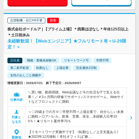
志望動機・自己PR不要
株式会社ボードルア | 【プライム上場】＊残業ほぼなし＊年休125日以上
＊土日祝休み
未経験歓迎！【Webエンジニア】★フルリモート有＜U-29限
定！＞
正社員
職種・業種未経験OK
リモートワーク可
学歴不問
第二新卒歓迎
転勤なし
上場企業
完全週休2日制
女性のおしごと掲載中
情報更新日：2026/07/21 終了予定日：2026/09/07
＼買い物、動画視聴、Web会議など今の生活をITで支える仕
事！／＃3ヶ月間の研修でサポート♪スマホやゲーム、Webサイ
仕事内容
トなどプロジェクトに挑戦
＜◇29歳までの方※◇学歴不問⇒上場企業で、自分らしい未来
に挑戦＞◎アパレル、飲食、営業、巫女…未経験入社率10
対象と
0％！★リモート案件率70％
なる方
【リモートワーク実施中です】《転勤なし／上京支援あり》
★2023年12月移転！本社オフィスは"麻…
勤務地