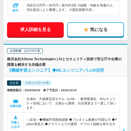
月給22.5万円～30万円＋賞与年2回 ※経験・年齢を考慮の上、
当社規定により優遇します。 ※固定残業代26…
給与
求人詳細を見る
気になる
志望動機・自己PR不要
株式会社Athena Technologies | AIとセキュリティ技術で官公庁や企業の
課題を解決する先端企業
【機械学習エンジニア】◆MLエンジニア／LLM活用
正社員
リモートワーク可
情報更新日：2026/06/24 終了予定日：2026/12/10
生成AI・大規模言語モデル（LLM）・数理最適化・AIセキュリ
ティ領域において、企画から開発、社会実装まで一貫して担い
仕事内容
ます。
＜必須＞◆機械学習開発経験 ◆フルタイム勤務が可能な方 ◆P
対象と
ython実装力 ◆クラウド上での運用・デプロイ経験を有する方
なる方