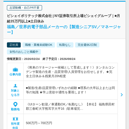
志望動機・自己PR不要
ビシェイポリテック株式会社 | NY証券取引所上場ビシェイグループ｜■月
給35万円以上■土日休み
福島／世界的電子部品メーカーの【製造シニアSV／マネージャ
ー】
正社員
職種・業種未経験OK
転勤なし
完全週休2日制
女性のおしごと掲載中
情報更新日：2026/02/24 終了予定日：2026/08/24
《将来のマネージャー候補として育成します！》タンタルコン
デンサ製造の生産・品質管理/人員管理をお任せします。★完
仕事内容
全土日休み＆残業月20h程度
■製造/生産/品質管理いずれかの経験 ■理系の大卒以上または同
対象と
等の知識 ★学ぶ意欲や適性を重視します！
なる方
《UIターン歓迎／車通勤OK／転勤なし》 【本社】 福島県田村
郡三春町大字熊耳字大平16（駐車場完…
勤務地
500万円～700万円
初年度
年収