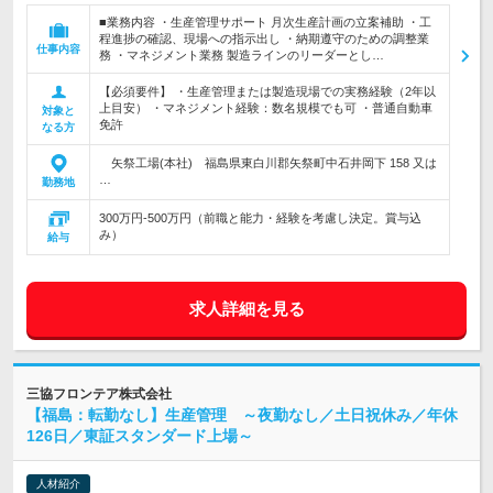
■業務内容 ・生産管理サポート 月次生産計画の立案補助 ・工
程進捗の確認、現場への指示出し ・納期遵守のための調整業
仕事内容
務 ・マネジメント業務 製造ラインのリーダーとし…
【必須要件】 ・生産管理または製造現場での実務経験（2年以
上目安） ・マネジメント経験：数名規模でも可 ・普通自動車
対象と
免許
なる方
矢祭工場(本社) 福島県東白川郡矢祭町中石井岡下 158 又は
…
勤務地
300万円-500万円（前職と能力・経験を考慮し決定。賞与込
み）
給与
求人詳細を見る
三協フロンテア株式会社
【福島：転勤なし】生産管理 ～夜勤なし／土日祝休み／年休
126日／東証スタンダード上場～
人材紹介