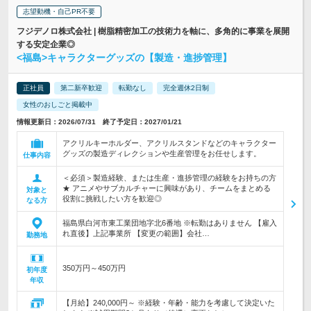
志望動機・自己PR不要
フジデノロ株式会社 | 樹脂精密加工の技術力を軸に、多角的に事業を展開
する安定企業◎
<福島>キャラクターグッズの【製造・進捗管理】
正社員
第二新卒歓迎
転勤なし
完全週休2日制
女性のおしごと掲載中
情報更新日：2026/07/31 終了予定日：2027/01/21
アクリルキーホルダー、アクリルスタンドなどのキャラクター
グッズの製造ディレクションや生産管理をお任せします。
仕事内容
＜必須＞製造経験、または生産・進捗管理の経験をお持ちの方
★ アニメやサブカルチャーに興味があり、チームをまとめる
対象と
役割に挑戦したい方を歓迎◎
なる方
福島県白河市東工業団地字北6番地 ※転勤はありません 【雇入
れ直後】上記事業所 【変更の範囲】会社…
勤務地
350万円～450万円
初年度
年収
【月給】240,000円～ ※経験・年齢・能力を考慮して決定いた