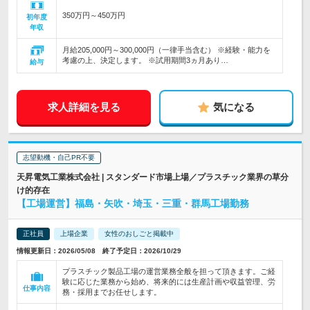
350万円～450万円
初年度
年収
月給205,000円～300,000円（一律手当含む） ※経験・能力を
考慮の上、決定します。 ※試用期間3ヵ月あり…
給与
求人詳細を見る
気になる
志望動機・自己PR不要
天昇電気工業株式会社 | スタンダード市場上場／プラスチック業界の草分
け的存在
【工場運営】福島・矢吹・埼玉・三重・群馬工場勤務
正社員
上場企業
女性のおしごと掲載中
情報更新日：2026/05/08 終了予定日：2026/10/29
プラスチック製品工場の運営業務全般を担って頂きます。ご経
験に応じた業務から始め、将来的には生産計画や収益管理、労
仕事内容
務・採用までお任せします。