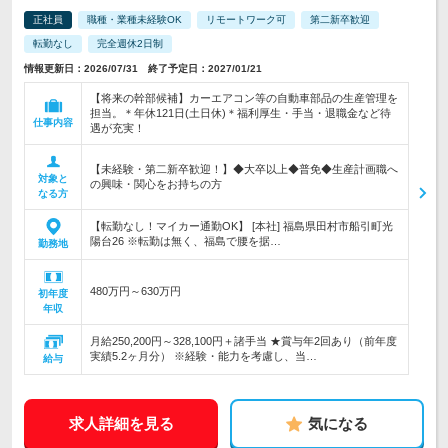
正社員
職種・業種未経験OK
リモートワーク可
第二新卒歓迎
転勤なし
完全週休2日制
情報更新日：2026/07/31 終了予定日：2027/01/21
【将来の幹部候補】カーエアコン等の自動車部品の生産管理を
担当。＊年休121日(土日休)＊福利厚生・手当・退職金など待
仕事内容
遇が充実！
【未経験・第二新卒歓迎！】◆大卒以上◆普免◆生産計画職へ
対象と
の興味・関心をお持ちの方
なる方
【転勤なし！マイカー通勤OK】 [本社] 福島県田村市船引町光
陽台26 ※転勤は無く、福島で腰を据…
勤務地
480万円～630万円
初年度
年収
月給250,200円～328,100円＋諸手当 ★賞与年2回あり（前年度
実績5.2ヶ月分） ※経験・能力を考慮し、当…
給与
求人詳細を見る
気になる