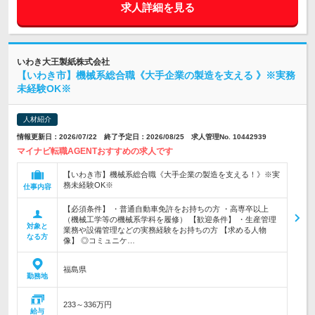
求人詳細を見る
いわき大王製紙株式会社
【いわき市】機械系総合職《大手企業の製造を支える 》※実務
未経験OK※
人材紹介
情報更新日：2026/07/22 終了予定日：2026/08/25 求人管理No. 10442939
マイナビ転職AGENTおすすめの求人です
【いわき市】機械系総合職《大手企業の製造を支える！》※実
務未経験OK※
仕事内容
【必須条件】 ・普通自動車免許をお持ちの方 ・高専卒以上
（機械工学等の機械系学科を履修） 【歓迎条件】 ・生産管理
対象と
業務や設備管理などの実務経験をお持ちの方 【求める人物
なる方
像】 ◎コミュニケ…
福島県
勤務地
233～336万円
給与