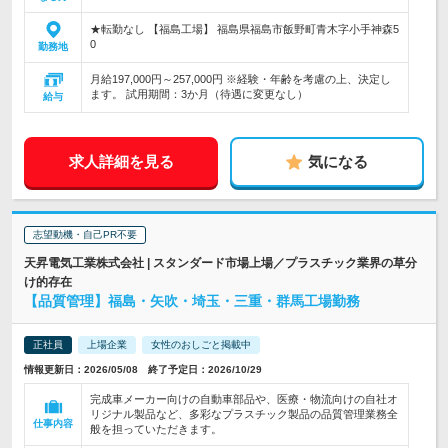
★転勤なし 【福島工場】 福島県福島市飯野町青木字小手神森5
0
勤務地
月給197,000円～257,000円 ※経験・年齢を考慮の上、決定し
ます。 試用期間：3か月（待遇に変更なし）
給与
求人詳細を見る
気になる
志望動機・自己PR不要
天昇電気工業株式会社 | スタンダード市場上場／プラスチック業界の草分
け的存在
【品質管理】福島・矢吹・埼玉・三重・群馬工場勤務
正社員
上場企業
女性のおしごと掲載中
情報更新日：2026/05/08 終了予定日：2026/10/29
完成車メーカー向けの自動車部品や、医療・物流向けの自社オ
リジナル製品など、多彩なプラスチック製品の品質管理業務全
仕事内容
般を担っていただきます。