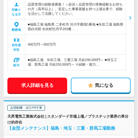
品質管理の経験者募集！＜必須＞品質管理の実務経験をお持ち
の方（高卒以上）。安定した事業基盤を持つ上場企業で、経験
対象と
を活かして活躍してください。
なる方
■福島工場 福島県 二本松市 渋川字囲壇1番地 ■矢吹工場 福島県
西白河郡 矢吹町牡丹平203番…
勤務地
400万円～650万円
初年度
年収
■福島工場、矢吹工場、三重工場 月給240,000円～ ■埼玉工
場、群馬工場 月給250,000円～ ※経験・能力…
給与
求人詳細を見る
気になる
志望動機・自己PR不要
天昇電気工業株式会社 | スタンダード市場上場／プラスチック業界の草分
け的存在
【金型メンテナンス】福島・埼玉・三重・群馬工場勤務