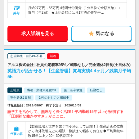
月給27万円～55万円+時間外労働分（1分単位で全額支給）＋
賞与（年2回） ★上記金額には月1万円の住宅手…
給与
求人詳細を見る
気になる
志望動機・自己PR不要
アルス株式会社 | 社員の定着率95%／転勤なし／完全週休2日制(土日休み)
英語力が活かせる！【生産管理】賞与実績4.4ヶ月／残業月平均
5h
正社員
職種・業種未経験OK
第二新卒歓迎
転勤なし
完全週休2日制
女性のおしごと掲載中
情報更新日：2026/08/07 終了予定日：2026/10/08
語学力を活かして、無理なく長く活躍！平均勤続15年以上が証明する
「圧倒的な働きやすさ」がここに。
【製造現場と世界を繋ぐ司令塔として活躍！】生産計画の立案
から海外取引先との通訳・翻訳まで幅広くお任せ◆平均勤続年
仕事内容
数15年以上／20～30代活躍中