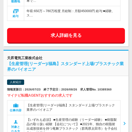
車で…
勤務地
年収:650万～780万程度 月給制：月額450000円 給与:■経験、
ス…
給与
求人詳細を見る
天昇電気工業株式会社
【生産管理(リーダー)/福島】スタンダード上場/プラスチック業
界のパイオニア
人材紹介
情報更新日：2026/07/23 終了予定日：2026/08/26 求人管理No. 10389360
マイナビ転職AGENTおすすめの求人です
【生産管理(リーダー)/福島】スタンダード上場/プラスチック
業界のパイオニア
仕事内容
【いずれも必須】 ■生産管理の経験（リーダー経験） ■樹脂製
品の取り扱い経験 【会社について】 ■2021年、独自の樹脂射
対象と
出成形技術を持つ竜舞プラスチック（群馬県太田市）を子会社
なる方