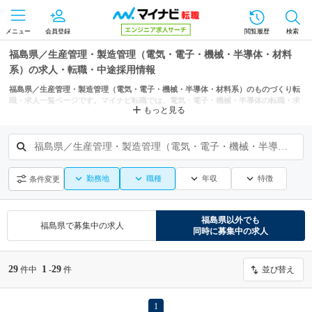
メニュー
会員登録
閲覧履歴
検索
福島県／生産管理・製造管理（電気・電子・機械・半導体・材料
系）の求人・転職・中途採用情報
福島県／生産管理・製造管理（電気・電子・機械・半導体・材料系）のものづくり転
職・求人一覧ページです。マイナビ転職では、電気・電子・機械・半導体の転職・求
もっと見る
人情報を福島市、会津若松市、郡山市などの条件からも探せます。
福島県／生産管理・製造管理（電気・電子・機械・半導体・材料系）
勤務地
職種
年収
特徴
条件変更
福島県
以外でも
福島県
で募集中の求人
同時に募集中の求人
29
1
29
件中
-
件
並び替え
1