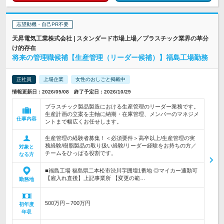
志望動機・自己PR不要
天昇電気工業株式会社 | スタンダード市場上場／プラスチック業界の草分
け的存在
将来の管理職候補【生産管理（リーダー候補）】福島工場勤務
正社員
上場企業
女性のおしごと掲載中
情報更新日：2026/05/08 終了予定日：2026/10/29
プラスチック製品製造における生産管理のリーダー業務です。
生産計画の立案を主軸に納期・在庫管理、メンバーのマネジメ
仕事内容
ントまで幅広くお任せします。
生産管理の経験者募集！＜必須要件＞高卒以上/生産管理の実
務経験/樹脂製品の取り扱い経験/リーダー経験をお持ちの方／
対象と
チームをひっぱる役割です。
なる方
■福島工場 福島県二本松市渋川字囲壇1番地 ◎マイカー通勤可
【雇入れ直後】上記事業所 【変更の範…
勤務地
500万円～700万円
初年度
年収