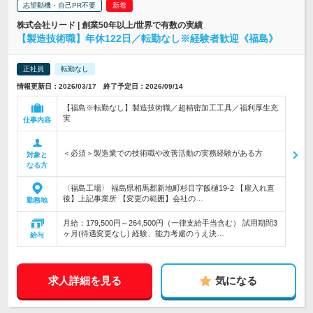
志望動機・自己PR不要
株式会社リード | 創業50年以上/世界で有数の実績
【製造技術職】年休122日／転勤なし※経験者歓迎《福島》
正社員
転勤なし
情報更新日：2026/03/17 終了予定日：2026/09/14
【福島※転勤なし】製造技術職／超精密加工工具／福利厚生充
実
仕事内容
＜必須＞製造業での技術職や改善活動の実務経験がある方
対象と
なる方
〈福島工場〉 福島県相馬郡新地町杉目字飯樋19-2 【雇入れ直
後】上記事業所 【変更の範囲】会社の…
勤務地
月給：179,500円～264,500円（一律支給手当含む） 試用期間3
ヶ月(待遇変更なし) 経験、能力考慮のうえ決…
給与
求人詳細を見る
気になる