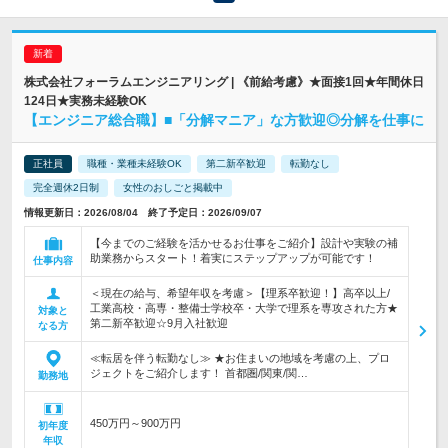
株式会社フォーラムエンジニアリング | 《前給考慮》★面接1回★年間休日
124日★実務未経験OK
【エンジニア総合職】■「分解マニア」な方歓迎◎分解を仕事に
正社員
職種・業種未経験OK
第二新卒歓迎
転勤なし
完全週休2日制
女性のおしごと掲載中
情報更新日：2026/08/04 終了予定日：2026/09/07
【今までのご経験を活かせるお仕事をご紹介】設計や実験の補
助業務からスタート！着実にステップアップが可能です！
仕事内容
＜現在の給与、希望年収を考慮＞【理系卒歓迎！】高卒以上/
工業高校・高専・整備士学校卒・大学で理系を専攻された方★
対象と
第二新卒歓迎☆9月入社歓迎
なる方
≪転居を伴う転勤なし≫ ★お住まいの地域を考慮の上、プロ
ジェクトをご紹介します！ 首都圏/関東/関…
勤務地
450万円～900万円
初年度
年収