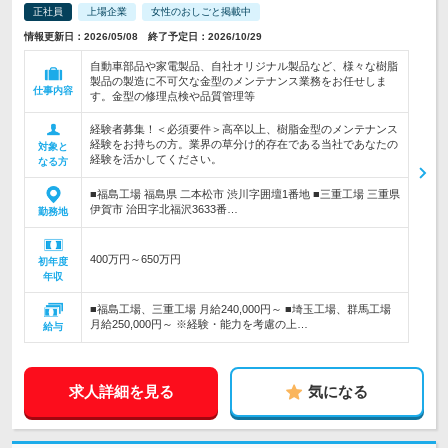
正社員
上場企業
女性のおしごと掲載中
情報更新日：2026/05/08 終了予定日：2026/10/29
自動車部品や家電製品、自社オリジナル製品など、様々な樹脂
製品の製造に不可欠な金型のメンテナンス業務をお任せしま
仕事内容
す。金型の修理点検や品質管理等
経験者募集！＜必須要件＞高卒以上、樹脂金型のメンテナンス
経験をお持ちの方。業界の草分け的存在である当社であなたの
対象と
経験を活かしてください。
なる方
■福島工場 福島県 二本松市 渋川字囲壇1番地 ■三重工場 三重県
伊賀市 治田字北福沢3633番…
勤務地
400万円～650万円
初年度
年収
■福島工場、三重工場 月給240,000円～ ■埼玉工場、群馬工場
月給250,000円～ ※経験・能力を考慮の上…
給与
求人詳細を見る
気になる