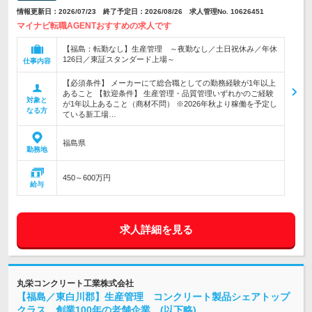
情報更新日：2026/07/23 終了予定日：2026/08/26 求人管理No. 10626451
マイナビ転職AGENTおすすめの求人です
【福島：転勤なし】生産管理 ～夜勤なし／土日祝休み／年休
126日／東証スタンダード上場～
仕事内容
【必須条件】 メーカーにて総合職としての勤務経験が1年以上
あること 【歓迎条件】 生産管理・品質管理いずれかのご経験
対象と
が1年以上あること（商材不問） ※2026年秋より稼働を予定し
なる方
ている新工場…
福島県
勤務地
450～600万円
給与
求人詳細を見る
丸栄コンクリート工業株式会社
【福島／東白川郡】生産管理 コンクリート製品シェアトップ
クラス 創業100年の老舗企業 (以下略)