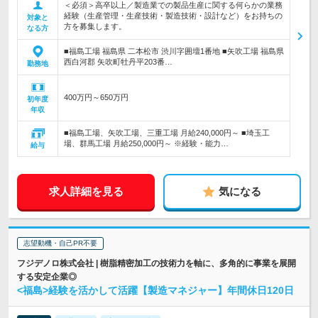
＜必須＞高卒以上／製造業での製品生産に関する何らかの業務
経験（生産管理・生産技術・製造技術・設計など）をお持ちの
対象と
方を募集します。
なる方
■福島工場 福島県 二本松市 渋川字囲壇1番地 ■矢吹工場 福島県
西白河郡 矢吹町牡丹平203番…
勤務地
400万円～650万円
初年度
年収
■福島工場、矢吹工場、三重工場 月給240,000円～ ■埼玉工
場、群馬工場 月給250,000円～ ※経験・能力…
給与
求人詳細を見る
気になる
志望動機・自己PR不要
フジデノロ株式会社 | 樹脂精密加工の技術力を軸に、多角的に事業を展開
する安定企業◎
<福島>経験を活かして活躍【製造マネジャー】年間休日120日