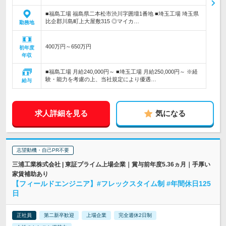
■福島工場 福島県二本松市渋川字囲壇1番地 ■埼玉工場 埼玉県
比企郡川島町上大屋敷315 ◎マイカ…
勤務地
400万円～650万円
初年度
年収
■福島工場 月給240,000円～ ■埼玉工場 月給250,000円～ ※経
験・能力を考慮の上、当社規定により優遇…
給与
求人詳細を見る
気になる
志望動機・自己PR不要
三浦工業株式会社 | 東証プライム上場企業｜賞与前年度5.36ヵ月｜手厚い
家賃補助あり
【フィールドエンジニア】#フレックスタイム制 #年間休日125
日
正社員
第二新卒歓迎
上場企業
完全週休2日制