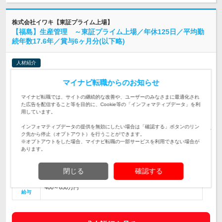
株式会社イワキ【東証プライム上場】
【福島】生産管理 ～東証プライム上場／年休125日／平均勤
続年数17.6年／賞与6ヶ月分(以下略)
人材紹介
情報更新日：2026/07/23 終了予定日：2026/08/26 求人管理No. 10652432
マイナビ転職からのお知らせ
マイナビ転職AGENTおすすめの求人です
マイナビ転職では、サイトの継続的な改善や、ユーザーのみなさまに最適化され
【福島】生産管理 ～東証プライム上場／年休125日／平均勤
た広告を配信すること等を目的に、Cookie等の「インフォマティブデータ」を利
続年数17.6年／賞与6ヶ月分支給～
仕事内容
用しています。
【必須要件】 生産管理のご経験が1年以上あること 【働き方デ
インフォマティブデータの提供を無効にしたい場合は「確認する」ボタンのリン
ータ】 ■休日：土日祝 ■年間休日：125日 ■有給休暇：平均12.
ク先から停止（オプトアウト）を行うことができます。
対象と
2日消化／年 ■残業時間：平均15時間／月 ⇒働きやすい…
※オプトアウトをした場合、マイナビ転職の一部サービスを利用できない場合が
なる方
あります。
福島県
勤務地
閉じる
確認する
400～650万円
給与