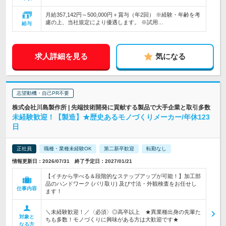
月給357,142円～500,000円＋賞与（年2回） ※経験・年齢を考
慮の上、当社規定により優遇します。 ※試用…
給与
求人詳細を見る
気になる
志望動機・自己PR不要
株式会社川島製作所 | 先端技術開発に貢献する製品で大手企業と取引多数
未経験歓迎！【製造】★歴史あるモノづくりメーカー/年休123
日
正社員
職種・業種未経験OK
第二新卒歓迎
転勤なし
情報更新日：2026/07/31 終了予定日：2027/01/21
【イチから学べる＆段階的なステップアップが可能！】加工部
品のハンドワーク (パリ取り) 及び寸法・外観検査をお任せし
仕事内容
ます！
＼未経験歓迎！／〈必須〉◎高卒以上 ★異業種出身の先輩た
対象と
ちも多数！モノづくりに興味がある方は大歓迎です★
なる方