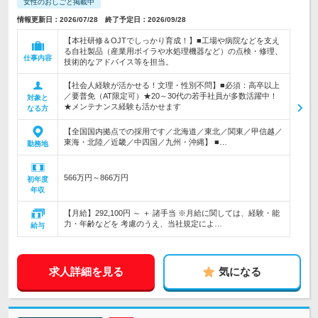
女性のおしごと掲載中
情報更新日：2026/07/28 終了予定日：2026/09/28
【本社研修＆OJTでしっかり育成！】■工場や病院などを支え
る自社製品（産業用ボイラや水処理機器など）の点検・修理、
仕事内容
技術的なアドバイス等を担当。
【社会人経験が活かせる！文理・性別不問】■必須：高卒以上
／要普免（AT限定可）★20～30代の若手社員が多数活躍中！
対象と
★メンテナンス経験も活かせます
なる方
【全国国内拠点での採用です／北海道／東北／関東／甲信越／
東海・北陸／近畿／中四国／九州・沖縄】 ■…
勤務地
566万円～866万円
初年度
年収
【月給】292,100円 ～ ＋ 諸手当 ※月給に関しては、経験・能
力・年齢などを 考慮のうえ、当社規定によ…
給与
求人詳細を見る
気になる