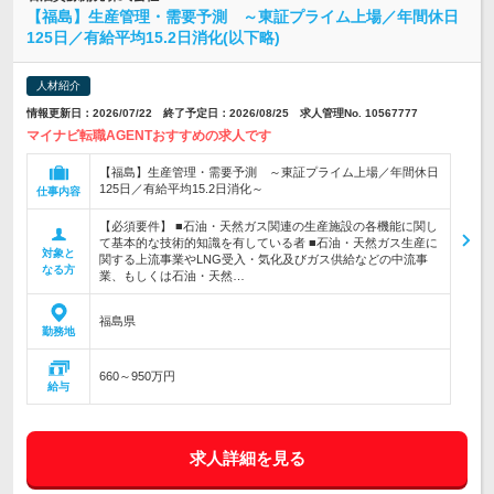
【福島】生産管理・需要予測 ～東証プライム上場／年間休日
125日／有給平均15.2日消化(以下略)
人材紹介
情報更新日：2026/07/22 終了予定日：2026/08/25 求人管理No. 10567777
マイナビ転職AGENTおすすめの求人です
【福島】生産管理・需要予測 ～東証プライム上場／年間休日
125日／有給平均15.2日消化～
仕事内容
【必須要件】 ■石油・天然ガス関連の生産施設の各機能に関し
て基本的な技術的知識を有している者 ■石油・天然ガス生産に
対象と
関する上流事業やLNG受入・気化及びガス供給などの中流事
なる方
業、もしくは石油・天然…
福島県
勤務地
660～950万円
給与
求人詳細を見る