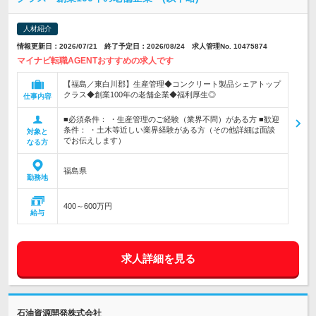
人材紹介
情報更新日：2026/07/21 終了予定日：2026/08/24 求人管理No. 10475874
マイナビ転職AGENTおすすめの求人です
【福島／東白川郡】生産管理◆コンクリート製品シェアトップ
クラス◆創業100年の老舗企業◆福利厚生◎
仕事内容
■必須条件： ・生産管理のご経験（業界不問）がある方 ■歓迎
条件： ・土木等近しい業界経験がある方（その他詳細は面談
対象と
でお伝えします）
なる方
福島県
勤務地
400～600万円
給与
求人詳細を見る
石油資源開発株式会社