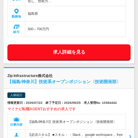
化し、技術力…
福島県
勤務地
500～700万円
給与
求人詳細を見る
Zip Infrastructure株式会社
【福島/神奈川】技術系オープンポジション〈技術開発部〉
人材紹介
情報更新日：2026/07/22 終了予定日：2026/08/25 求人管理No. 10384444
マイナビ転職AGENTおすすめの求人です
【福島/神奈川】技術系オープンポジション〈技術開発部〉
仕事内容
【必須スキル】 ■スキル： ・Slack， google workspace， free