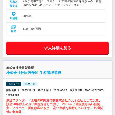
e等が使用できるITスキル ・社内外の関係者を巻き込み、合意
対象と
形成を進められるコミュニケーションスキル …
なる方
福島県
勤務地
600～804万円
給与
求人詳細を見る
株式会社神田製作所
株式会社神田製作所 生産管理業務
人材紹介
学歴不問
情報更新日：2025/12/22 終了予定日：2026/08/23 求人管理No. MACH-2025KY-
1221-0004
東証スタンダード上場の神田通信機株式会社の元子会社として設立。
設立50年以上の長い業歴を有しており、2007年に独立後も高い技術
力・ノウハウ・優良顧客のもと、 高い実績を維持しています。 鉄道関
係の制御装…