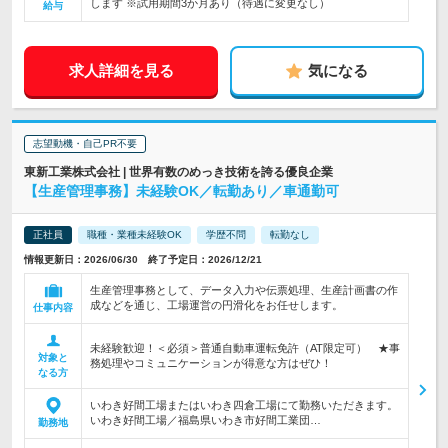
します ※試用期間3か月あり（待遇に変更なし）
給与
求人詳細を見る
気になる
志望動機・自己PR不要
東新工業株式会社 | 世界有数のめっき技術を誇る優良企業
【生産管理事務】未経験OK／転勤あり／車通勤可
正社員
職種・業種未経験OK
学歴不問
転勤なし
情報更新日：2026/06/30 終了予定日：2026/12/21
生産管理事務として、データ入力や伝票処理、生産計画書の作
成などを通じ、工場運営の円滑化をお任せします。
仕事内容
未経験歓迎！＜必須＞普通自動車運転免許（AT限定可） ★事
対象と
務処理やコミュニケーションが得意な方はぜひ！
なる方
いわき好間工場またはいわき四倉工場にて勤務いただきます。
いわき好間工場／福島県いわき市好間工業団…
勤務地