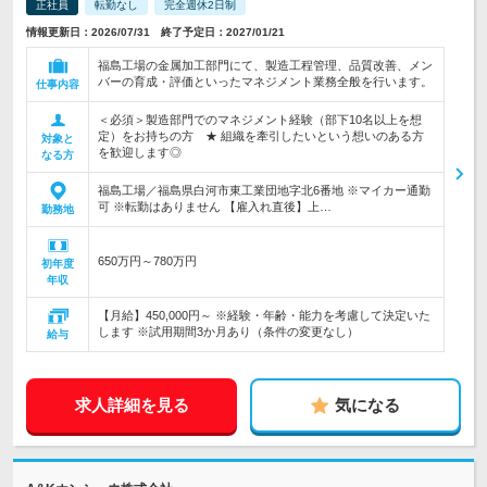
正社員
転勤なし
完全週休2日制
情報更新日：2026/07/31 終了予定日：2027/01/21
福島工場の金属加工部門にて、製造工程管理、品質改善、メン
バーの育成・評価といったマネジメント業務全般を行います。
仕事内容
＜必須＞製造部門でのマネジメント経験（部下10名以上を想
定）をお持ちの方 ★ 組織を牽引したいという想いのある方
対象と
を歓迎します◎
なる方
福島工場／福島県白河市東工業団地字北6番地 ※マイカー通勤
可 ※転勤はありません 【雇入れ直後】上…
勤務地
650万円～780万円
初年度
年収
【月給】450,000円～ ※経験・年齢・能力を考慮して決定いた
します ※試用期間3か月あり（条件の変更なし）
給与
求人詳細を見る
気になる