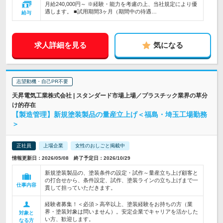
月給240,000円～ ※経験・能力を考慮の上、当社規定により優
遇します。 ■試用期間3ヶ月（期間中の待遇…
給与
求人詳細を見る
気になる
志望動機・自己PR不要
天昇電気工業株式会社 | スタンダード市場上場／プラスチック業界の草分
け的存在
【製造管理】新規塗装製品の量産立上げ＜福島・埼玉工場勤務
＞
正社員
上場企業
女性のおしごと掲載中
情報更新日：2026/05/08 終了予定日：2026/10/29
新規塗装製品の、塗装条件の設定・試作～量産立ち上げ顧客と
の打合せから、条件設定、試作、塗装ラインの立ち上げまで一
仕事内容
貫して担っていただきます。
経験者募集！＜必須＞高卒以上、塗装経験をお持ちの方（業
界・塗装対象は問いません）。安定企業でキャリアを活かした
対象と
い方、歓迎します。
なる方