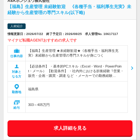
A&Kホンシュウ株式会社
【福島】生産管理 未経験歓迎 《各種手当・福利厚生充実》未
経験から生産管理の専門スキル(以下略)
人材紹介
情報更新日：2026/07/22 終了予定日：2026/08/25 求人管理No. 10617117
マイナビ転職AGENTおすすめの求人です
【福島】生産管理 ★未経験歓迎★《各種手当・福利厚生充
実》未経験から生産管理の専門スキルが身につく
仕事内容
【必須条件】 ・基本的PCスキル（Excel・Word・PowerPoin
t・メール） 【歓迎条件】 ・社内外における折衝経験 └営業・
対象と
販売・企画・購買・調達 など ・メーカーでの勤務経験…
なる方
福島県
勤務地
303～405万円
給与
求人詳細を見る