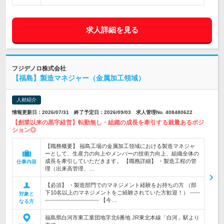
求人詳細を見る
フジデノロ株式会社
【福島】製造マネジャー（金属加工領域）
人材紹介
情報更新日：2026/07/31 終了予定日：2026/09/03 求人管理No. 408480622
【創業以来の黒字経営】転勤無し・組織の成長を牽引する裁量あるポジ
ション◎
【職務概要】 福島工場の金属加工領域における製造マネジャ
ーとして、生産力の向上やメンバーの技術力向上、組織全体の
成長を牽引していただきます。 【職務詳細】 ・製造工程の管
仕事内容
理（出来高管理、…
【必須】 ・製造部門でのマネジメント経験をお持ちの方 （部
下10名以上のマネジメントをご経験されていた方歓迎！） -----
対象と
--------------------------- 【今…
なる方
福島県白河市東工業団地字北6番地 JR東北本線「白河」駅より