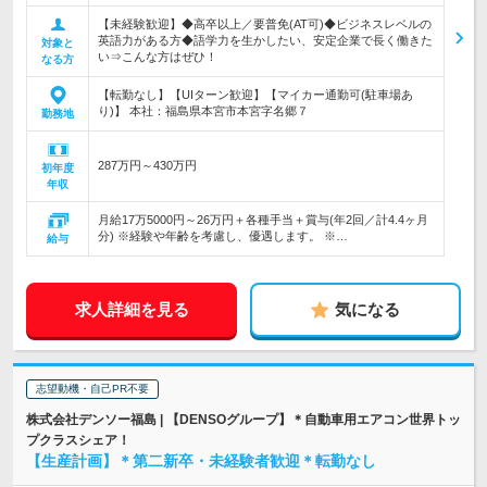
【未経験歓迎】◆高卒以上／要普免(AT可)◆ビジネスレベルの
英語力がある方◆語学力を生かしたい、安定企業で長く働きた
対象と
い⇒こんな方はぜひ！
なる方
【転勤なし】【UIターン歓迎】【マイカー通勤可(駐車場あ
り)】 本社：福島県本宮市本宮字名郷７
勤務地
287万円～430万円
初年度
年収
月給17万5000円～26万円＋各種手当＋賞与(年2回／計4.4ヶ月
分) ※経験や年齢を考慮し、優遇します。 ※…
給与
求人詳細を見る
気になる
志望動機・自己PR不要
株式会社デンソー福島 | 【DENSOグループ】＊自動車用エアコン世界トッ
プクラスシェア！
【生産計画】＊第二新卒・未経験者歓迎＊転勤なし