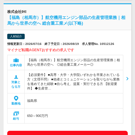
株式会社IHI
【福島（相馬市）】航空機用エンジン部品の生産管理業務｜相
馬から世界の空へ 総合重工業メ(以下略)
人材紹介
情報更新日：2026/07/16 終了予定日：2026/08/19 求人管理No. 10512126
マイナビ転職AGENTおすすめの求人です
【福島（相馬市）】航空機用エンジン部品の生産管理業務｜相
馬から世界の空へ ◎総合重工業メーカー◎
仕事内容
【必須要件】 ■高専・大学・大学院いずれかを卒業されている
方（文理不問） ■他者とコミュニケーションを取りながら業務
対象と
を進めてきた経験 ■自ら考え、提案・実行できる方 【歓迎要
なる方
件】 ◆生産管…
福島県
勤務地
650～900万円
給与