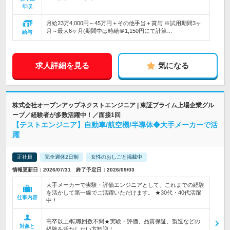
年収
月給23万4,000円～45万円＋その他手当＋賞与 ※試用期間3ヶ
月～最大6ヶ月(期間中は時給＠1,150円にて計算…
給与
求人詳細を見る
気になる
株式会社オープンアップネクストエンジニア | 東証プライム上場企業グル
ープ／経験者が多数活躍中！／面接1回
【テストエンジニア】自動車/航空機/半導体◆大手メーカーで活
躍
正社員
完全週休2日制
女性のおしごと掲載中
情報更新日：2026/07/31 終了予定日：2026/09/03
大手メーカーで実験・評価エンジニアとして、これまでの経験
を活かして第一線でご活躍いただけます。 ★30代・40代活躍
仕事内容
中！
高卒以上/転職回数不問★実験・評価、品質保証、製造などの
対象と
経験を活かしたい方歓迎！