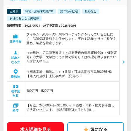
正社員
職種・業種未経験OK
第二新卒歓迎
転勤なし
女性のおしごと掲載中
情報更新日：2026/06/24 終了予定日：2026/10/08
フィルム・紙等への印刷やコーティングを行っている当社に
て、品質保証業務をお任せします。実験や試作を行って検証を
仕事内容
重ね、製品を量産します。
＜未経験・第二新卒歓迎！＞◎要普通自動車運転免許（AT限定
可）◎大学・大学院にて有機化学もしくは物理を専攻されてい
対象と
た方◎大卒以上
なる方
＜潮来工場・転勤なし＞ ■住所：茨城県潮来市島須3075-43
【雇入れ直後】上記事業所 【変更の…
勤務地
400万円～520万円
初年度
年収
【月給】240,000円～315,000円 ※経験・年齢・能力を考慮し
て決定いたします。 ※試用期間3ヶ月あり(待…
給与
求人詳細を見る
気になる