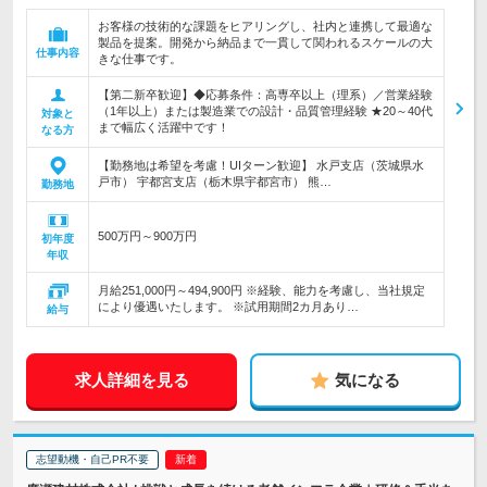
お客様の技術的な課題をヒアリングし、社内と連携して最適な
製品を提案。開発から納品まで一貫して関われるスケールの大
仕事内容
きな仕事です。
【第二新卒歓迎】◆応募条件：高専卒以上（理系）／営業経験
（1年以上）または製造業での設計・品質管理経験 ★20～40代
対象と
まで幅広く活躍中です！
なる方
【勤務地は希望を考慮！UIターン歓迎】 水戸支店（茨城県水
戸市） 宇都宮支店（栃木県宇都宮市） 熊…
勤務地
500万円～900万円
初年度
年収
月給251,000円～494,900円 ※経験、能力を考慮し、当社規定
により優遇いたします。 ※試用期間2カ月あり…
給与
求人詳細を見る
気になる
志望動機・自己PR不要