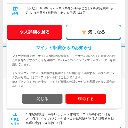
【月給】190,000円～260,000円 (一律手当含む) ※試用期間3ヶ
月あり(同条件) ※経験・能力を考慮し決定
給与
求人詳細を見る
気になる
マイナビ転職からのお知らせ
志望動機・自己PR不要
マイナビ転職では、サイトの継続的な改善や、ユーザーのみなさまに最適化され
た広告を配信すること等を目的に、Cookie等の「インフォマティブデータ」を利
株式会社関根鉄工所 | 〈昭和16年創業の機械加工メーカー〉手厚いサポー
用しています。
ト体制◎
★未経験歓迎★社会インフラを支える【品質保証】年休120日
インフォマティブデータの提供を無効にしたい場合は「確認する」ボタンのリン
ク先から停止（オプトアウト）を行うことができます。
※オプトアウトをした場合、マイナビ転職の一部サービスを利用できない場合が
正社員
職種・業種未経験OK
学歴不問
第二新卒歓迎
転勤なし
あります。
情報更新日：2026/04/28 終了予定日：2026/10/26
閉じる
確認する
★火力・水力・風力・原子力など、社会を支えるエネルギー分
野に携わる★ 品質保証業務をお任せします！
仕事内容
＼未経験歓迎！手厚いサポート体制で、スキルを身につける！
／〈必須〉◎ものづくりが好きまたは興味がある方◎普通自動
対象と
車運転免許 ★年休120日
なる方