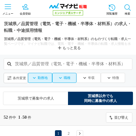
メニュー
会員登録
閲覧履歴
検索
茨城県／品質管理（電気・電子・機械・半導体・材料系）の求人・
転職・中途採用情報
茨城県／品質管理（電気・電子・機械・半導体・材料系）のものづくり転職・求人一
覧ページです。マイナビ転職では、電気・電子・機械・半導体の転職・求人情報を水
もっと見る
戸市、日立市、つくば市などの条件からも探せます。
茨城県／品質管理（電気・電子・機械・半導体・材料系）
勤務地
職種
年収
特徴
条件変更
茨城県
以外でも
茨城県
で募集中の求人
同時に募集中の求人
52
1
50
件中
-
件
並び替え
1
2