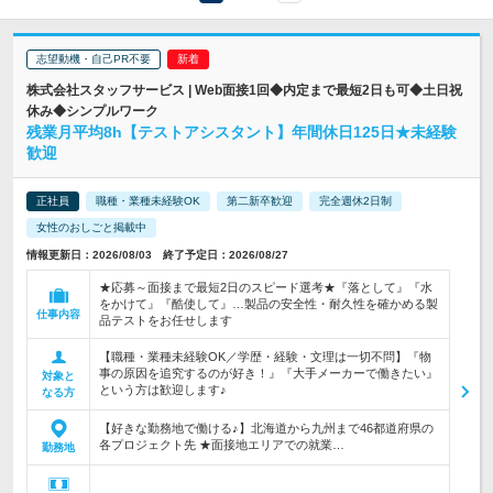
志望動機・自己PR不要
株式会社スタッフサービス | Web面接1回◆内定まで最短2日も可◆土日祝
休み◆シンプルワーク
残業月平均8h【テストアシスタント】年間休日125日★未経験
歓迎
正社員
職種・業種未経験OK
第二新卒歓迎
完全週休2日制
女性のおしごと掲載中
情報更新日：2026/08/03 終了予定日：2026/08/27
★応募～面接まで最短2日のスピード選考★『落として』『水
をかけて』『酷使して』…製品の安全性・耐久性を確かめる製
仕事内容
品テストをお任せします
【職種・業種未経験OK／学歴・経験・文理は一切不問】『物
事の原因を追究するのが好き！』『大手メーカーで働きたい』
対象と
という方は歓迎します♪
なる方
【好きな勤務地で働ける♪】北海道から九州まで46都道府県の
各プロジェクト先 ★面接地エリアでの就業…
勤務地