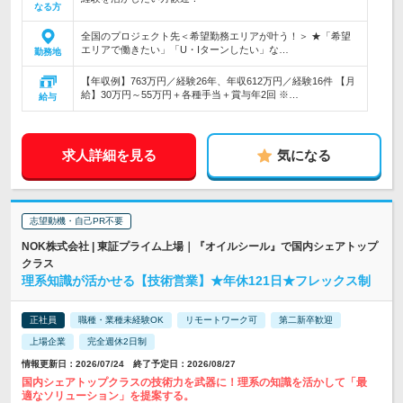
なる方
全国のプロジェクト先＜希望勤務エリアが叶う！＞ ★「希望
エリアで働きたい」「U・Iターンしたい」な…
勤務地
【年収例】763万円／経験26年、年収612万円／経験16件 【月
給】30万円～55万円＋各種手当＋賞与年2回 ※…
給与
求人詳細を見る
気になる
志望動機・自己PR不要
NOK株式会社 | 東証プライム上場｜『オイルシール』で国内シェアトップ
クラス
理系知識が活かせる【技術営業】★年休121日★フレックス制
正社員
職種・業種未経験OK
リモートワーク可
第二新卒歓迎
上場企業
完全週休2日制
情報更新日：2026/07/24 終了予定日：2026/08/27
国内シェアトップクラスの技術力を武器に！理系の知識を活かして「最
適なソリューション」を提案する。