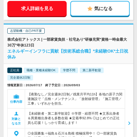
求人詳細を見る
気になる
志望動機・自己PR不要
株式会社アトックス | 一部家賃負担・社宅あり*研修充実*資格一時金最大
30万*年休123日
エネルギーインフラに貢献【技術系総合職】*未経験OK*土日祝
休み
正社員
職種・業種未経験OK
学歴不問
第二新卒歓迎
完全週休2日制
情報更新日：2026/07/17 終了予定日：2026/09/03
【夜勤なし／完全週休2日制／残業月平均11h】各地の原子力関
連施設で「点検・メンテナンス」「放射線管理」「施工管理／
仕事内容
工事」いずれかを担当。
【未経験者・第二新卒歓迎】※学歴・経歴不問 ★文系出身者
＆異業種出身者も多数在籍 ★定着率92.8% ◎はじめての正社
対象と
員も応援！しっかり育成します！
なる方
◎全国募集⇒福島＆石川＆島根 積極採用中！ ◎一部家賃負