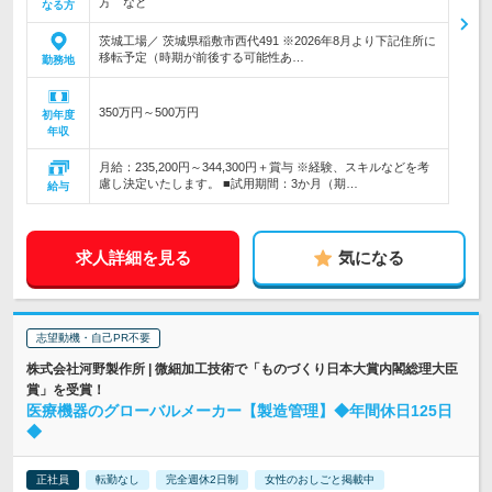
方 など
なる方
茨城工場／ 茨城県稲敷市西代491 ※2026年8月より下記住所に
移転予定（時期が前後する可能性あ…
勤務地
350万円～500万円
初年度
年収
月給：235,200円～344,300円＋賞与 ※経験、スキルなどを考
慮し決定いたします。 ■試用期間：3か月（期…
給与
求人詳細を見る
気になる
志望動機・自己PR不要
株式会社河野製作所 | 微細加工技術で「ものづくり日本大賞内閣総理大臣
賞」を受賞！
医療機器のグローバルメーカー【製造管理】◆年間休日125日
◆
正社員
転勤なし
完全週休2日制
女性のおしごと掲載中