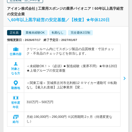
志望動機・自己PR不要
アイオン株式会社 | 工業用スポンジの業界パイオニア！60年以上黒字経営
の安定企業
＼60年以上黒字経営の安定基盤／【検査】★年休120日
正社員
業種未経験OK
転勤なし
完全週休2日制
情報更新日：2026/07/17 終了予定日：2027/01/07
クリーンルーム内にてスポンジ製品の品質検査・寸法チェッ
ク・不良品のチェックなどを担当します。
仕事内容
＜未経験OK！＞《必須》■ 製造経験（業界不問）★年休120日
対象と
★上場グループの安定基盤
なる方
＜関東工場＞ 茨城県古河市北利根12 ※マイカー通勤可 ※転勤
なし 【雇入れ直後】上記事業所 【変…
勤務地
310万円～500万円
初年度
年収
月給:190,000円～290,000円 ※試用期間:2ヶ月（待遇変更な
し）
給与