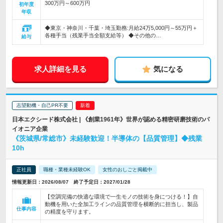
300万円～600万円
初年度
年収
◆東京・神奈川・千葉・埼玉勤務:月給24万5,000円～55万円＋
各種手当（残業手当全額支給等） ◆その他の…
給与
求人詳細を見る
気になる
志望動機・自己PR不要
日本エクシード株式会社 | 《創業1961年》世界が認める精密研磨技術のパ
イオニア企業
《茨城県/常総市》未経験歓迎！半導体の【品質管理】◆残業
10h
正社員
職種・業種未経験OK
女性のおしごと掲載中
情報更新日：2026/08/07 終了予定日：2027/01/28
【空調完備の快適な環境で一生モノの技術を身につける！】自
動機を用いた全加工ラインの品質管理を横断的に担当し、製品
仕事内容
の精度を守ります。