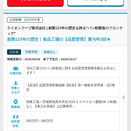
志望動機・自己PR不要
ライオンフーヅ株式会社 | 創業123年の歴史を誇る“パン粉製造のフロンテ
ィア”
創業123年の歴史！食品工場の【品質管理】賞与年3回★
正社員
学歴不問
転勤なし
情報更新日：2026/06/26 終了予定日：2026/12/17
当社工場でのパン粉製造に関する品質管理業務全般をお任せし
ます！
仕事内容
【必須】品質管理実務経験【歓迎】第一種衛生管理者・QC検
対象と
定
なる方
関東工場／茨城県筑西市舟生1531-1 ※マイカー通勤OK ※転勤
なし 【雇入れ直後】上記事業所…
勤務地
350万円～550万円
初年度
年収