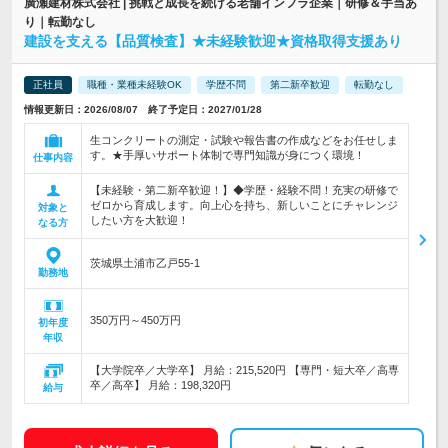
廣瀬建材株式会社 | 挑戦と成長を続ける老舗インフラ企業｜研修＆手当あ
り｜転勤なし
建設を支える【品質検査】★未経験歓迎★資格取得支援あり
正社員
職種・業種未経験OK
学歴不問
第二新卒歓迎
転勤なし
情報更新日：2026/08/07 終了予定日：2027/01/28
生コンクリートの測定・試験や報告書の作成などをお任せしま
す。★手厚いサポート体制で専門知識が身につく環境！
仕事内容
【未経験・第二新卒歓迎！】◆学歴・経験不問！充実の研修で
ゼロから育成します。向上心を持ち、新しいことにチャレンジ
対象と
したい方を大歓迎！
なる方
茨城県土浦市乙戸55-1
勤務地
350万円～450万円
初年度
年収
【大学院卒／大学卒】 月給：215,520円 【専門・短大卒／高専
卒／高卒】 月給：198,320円
給与