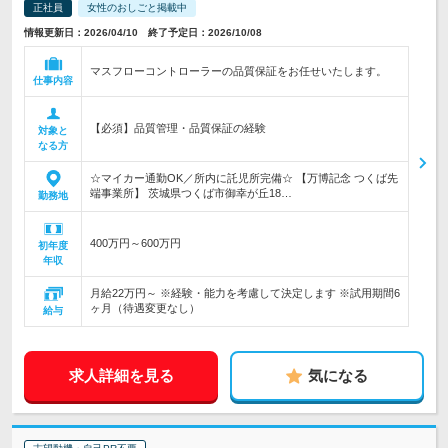
正社員
女性のおしごと掲載中
情報更新日：2026/04/10 終了予定日：2026/10/08
マスフローコントローラーの品質保証をお任せいたします。
仕事内容
【必須】品質管理・品質保証の経験
対象と
なる方
☆マイカー通勤OK／所内に託児所完備☆ 【万博記念 つくば先
端事業所】 茨城県つくば市御幸が丘18…
勤務地
400万円～600万円
初年度
年収
月給22万円～ ※経験・能力を考慮して決定します ※試用期間6
ヶ月（待遇変更なし）
給与
求人詳細を見る
気になる