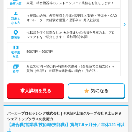
家電、精密機器等のテストエンジニア業務をお任せします！
仕事内容
＜現職の給与、希望年収を考慮>高卒以上/製造・整備士・CAD
対象と
オペレーターの経験者優遇／理系卒☆9月入社歓迎
なる方
≪転居を伴う転勤なし≫ ★お住まいの地域を考慮の上、プロ
ジェクトをご紹介します！ 首都圏/関東/関…
勤務地
500万円～900万円
初年度
年収
月給30万円～55万円+時間外労働分（1分単位で全額支給）＋
賞与（年2回） ※理卒未経験者の場合： 月給27…
給与
求人詳細を見る
気になる
パーカープロセッシング株式会社 | ＃東証P上場グループ会社＃土日休＃
シェアトップクラスの技術力
【総合職(営業職/技術職/技能職)】賞与7.9ヶ月分／年休121日以
上