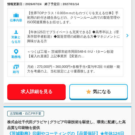
情報更新日：2026/07/24 終了予定日：2027/01/14
【世界TOPクラス！0.003ｍｍのものづくりを支える仕事】手
術用の針付き縫合糸などの、クリーンルーム内での製造管理や
仕事内容
ISO関連業務をお任せします。
【年休125日でプライベートも充実できる】◆高専卒以上（理
系学部卒者歓迎）◆製造管理の経験のある方◆マネジメントに
対象と
興味がある方
なる方
＜つくば工場＞ 茨城県常総市岡田548-6 ※U・Iターン歓迎
【雇入れ直後】上記事業所 【変更の…
勤務地
月給：270,000円～360,000円+各種手当+賞与年2回 ※経験・能
力を考慮の上、当社規定により優遇致します。
給与
求人詳細を見る
気になる
志望動機・自己PR不要
株式会社千代田グラビヤ | グラビア印刷技術を駆使し、環境に配慮した高
品質な印刷物を提供
《茨城勤務》印刷やコーティングの【品質保証】★年休124日