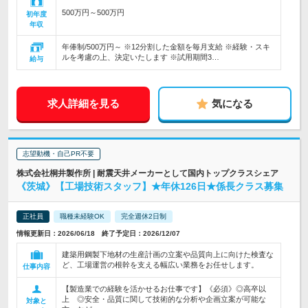
500万円～500万円
初年度
年収
年俸制/500万円～ ※12分割した金額を毎月支給 ※経験・スキ
ルを考慮の上、決定いたします ※試用期間3…
給与
求人詳細を見る
気になる
志望動機・自己PR不要
株式会社桐井製作所 | 耐震天井メーカーとして国内トップクラスシェア
《茨城》【工場技術スタッフ】★年休126日★係長クラス募集
正社員
職種未経験OK
完全週休2日制
情報更新日：2026/06/18 終了予定日：2026/12/07
建築用鋼製下地材の生産計画の立案や品質向上に向けた検査な
ど、工場運営の根幹を支える幅広い業務をお任せします。
仕事内容
【製造業での経験を活かせるお仕事です】《必須》◎高卒以
上 ◎安全・品質に関して技術的な分析や企画立案が可能な
対象と