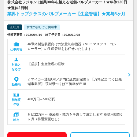
株式会社フジキン | 創業90年を越える老舗バルブメーカー！★年休120日
★週休2日制
業界トップクラスのバルブメーカー【生産管理】★賞与5ヶ月
正社員
女性のおしごと掲載中
情報更新日：2026/04/10 終了予定日：2026/10/08
半導体製造装置向けの流量制御機器（MFC マスフローコント
ローラー）の生産管理をお任せいたします。
仕事内容
【必須】生産管理の経験
対象と
なる方
☆マイカー通勤OK／所内に託児所完備☆ 【万博記念 つくば先
端事業所】 茨城県つくば市御幸が丘18…
勤務地
400万円～500万円
初年度
年収
月給22万円～ ※経験・能力を考慮して決定します ※試用期間6
ヶ月（待遇変更なし）
給与