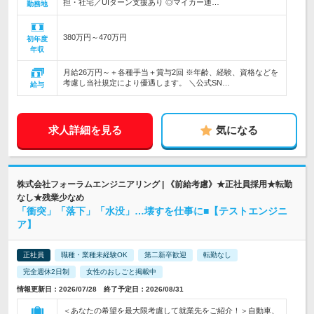
担・社宅／UIターン支援あり ◎マイカー通…
勤務地
380万円～470万円
初年度
年収
月給26万円～＋各種手当＋賞与2回 ※年齢、経験、資格などを
考慮し当社規定により優遇します。 ＼公式SN…
給与
求人詳細を見る
気になる
株式会社フォーラムエンジニアリング | 《前給考慮》★正社員採用★転勤
なし★残業少なめ
「衝突」「落下」「水没」…壊すを仕事に■【テストエンジニ
ア】
正社員
職種・業種未経験OK
第二新卒歓迎
転勤なし
完全週休2日制
女性のおしごと掲載中
情報更新日：2026/07/28 終了予定日：2026/08/31
＜あなたの希望を最大限考慮して就業先をご紹介！＞自動車、