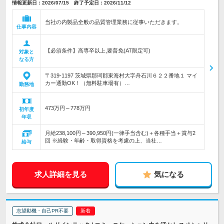
情報更新日：2026/07/15 終了予定日：2026/11/12
当社の内製品全般の品質管理業務に従事いただきます。
仕事内容
【必須条件】高専卒以上,要普免(AT限定可)
対象と
なる方
〒319-1197 茨城県那珂郡東海村大字舟石川６２２番地１ マイ
カー通勤OK！（無料駐車場有）…
勤務地
473万円～778万円
初年度
年収
月給238,100円～390,950円(一律手当含む)＋各種手当＋賞与2
回 ※経験・年齢・取得資格を考慮の上、当社…
給与
求人詳細を見る
気になる
志望動機・自己PR不要