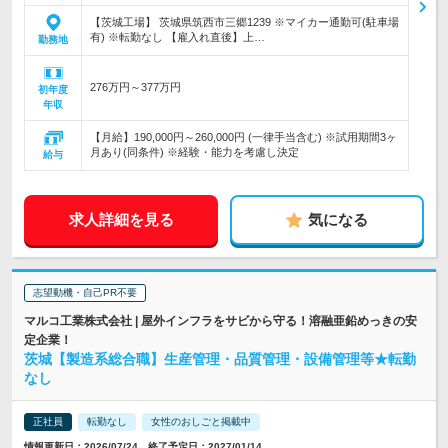
【茨城工場】 茨城県筑西市三郷1239 ※マイカー通勤可(駐車場
有) ※転勤なし 【雇入れ直後】上…
勤務地
276万円～377万円
初年度
年収
【月給】190,000円～260,000円 (一律手当含む) ※試用期間3ヶ
月あり(同条件) ※経験・能力を考慮し決定
給与
求人詳細を見る
気になる
志望動機・自己PR不要
マルコ工業株式会社 | 屋外インフラをサビから守る！溶融亜鉛めっきの安
定企業！
茨城【製造系総合職】生産管理・品質管理・設備管理等★転勤
なし
正社員
転勤なし
女性のおしごと掲載中
情報更新日：2026/07/24 終了予定日：2027/01/14