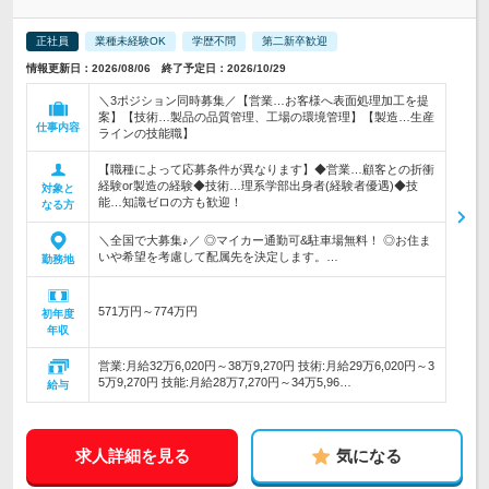
正社員
業種未経験OK
学歴不問
第二新卒歓迎
情報更新日：2026/08/06 終了予定日：2026/10/29
＼3ポジション同時募集／【営業…お客様へ表面処理加工を提
案】【技術…製品の品質管理、工場の環境管理】【製造…生産
仕事内容
ラインの技能職】
【職種によって応募条件が異なります】◆営業…顧客との折衝
経験or製造の経験◆技術…理系学部出身者(経験者優遇)◆技
対象と
能…知識ゼロの方も歓迎！
なる方
＼全国で大募集♪／ ◎マイカー通勤可&駐車場無料！ ◎お住ま
いや希望を考慮して配属先を決定します。…
勤務地
571万円～774万円
初年度
年収
営業:月給32万6,020円～38万9,270円 技術:月給29万6,020円～3
5万9,270円 技能:月給28万7,270円～34万5,96…
給与
求人詳細を見る
気になる