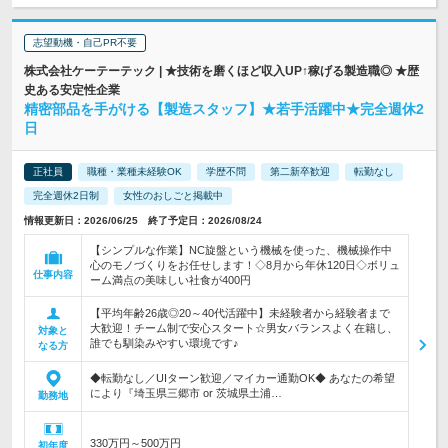
志望動機・自己PR不要
株式会社ケーテーテック | ★技術を磨くほど収入UP↑稼げる製造職◎ ★歴
史ある安定性企業
精密部品を手がける【製造スタッフ】★若手活躍中★完全週休2
日
正社員
職種・業種未経験OK
学歴不問
第二新卒歓迎
転勤なし
完全週休2日制
女性のおしごと掲載中
情報更新日：2026/06/25 終了予定日：2026/08/24
【シンプルな作業】NC旋盤という機械を使った、機械操作中
心のモノづくりをお任せします！◇8月から年休120日◇ボリュ
仕事内容
ーム満点の美味しい社食が400円
【平均年齢26歳◎20～40代活躍中】未経験者から経験者まで
大歓迎！チーム制で安心スタート☆男女バランスよく在籍し、
対象と
誰でも馴染みやすい環境です♪
なる方
◆転勤なし／UIターン歓迎／マイカー通勤OK◆ あなたの希望
により『埼玉県三郷市 or 茨城県土浦…
勤務地
330万円～500万円
初年度