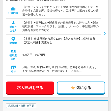
【社会インフラをサビから守る】製造部門の総合職として、生
産管理や品質管理、設備管理など、工場運営に関わる幅広い業
仕事内容
務をお任せします。
【必須】 ■高卒以上 ■製造業での勤務経験をお持ちの方 ■危険
物取扱者、フォークリフト、玉掛け、クレーン、中型免許等の
対象と
資格をお持ちの方など
なる方
【本社】 茨城県坂東市馬立1274 【雇入れ直後】上記事業所
【変更の範囲】変更なし
勤務地
420万円～600万円
初年度
年収
月給：300,000円～428,000円 ※経験、能力を考慮の上決定し
ます ※試用期間3ヶ月（待遇に変更あり／家族…
給与
求人詳細を見る
気になる
志望動機・自己PR不要