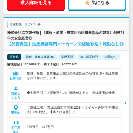
求人詳細を見る
気になる
志望動機・自己PR不要
株式会社協立製作所 | 《建設・産業・農業用油圧機器部品の製造》創設71
年の安定経営◎
【品質保証】油圧機器専門メーカー／未経験歓迎！転勤なし◎
正社員
職種・業種未経験OK
学歴不問
第二新卒歓迎
転勤なし
情報更新日：2026/07/31 終了予定日：2027/01/21
建設・産業、農業用油圧機器の精密部品の品質管理・保証業務
をお任せいたします。
仕事内容
◆学歴不問／上記業務へのご興味がある方 ※経験者は優遇
対象と
なる方
【茨城工場】 茨城県筑西市三郷1239 ※マイカー通勤可(駐車場
有) ※転勤なし 【雇入れ直後】上…
勤務地
276万円～377万円
初年度
年収