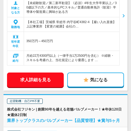
【未経験歓迎／第二新卒歓迎】《必須》4年生大学卒業以上／3
0歳以下の方／基本的なPCスキル／普通自動車免許《歓迎》半
対象と
導体や製造業に興味がある方
なる方
【本社工場】茨城県 常総市 内守谷町4382-4 【雇い入れ直後】
上記事業所 【変更の範囲】会社の…
勤務地
350万円～450万円
初年度
年収
月給22万4300円以上（一律手当1万2500円を含む） ※経験・
スキルを考慮の上、当社規定により優遇します …
給与
求人詳細を見る
気になる
志望動機・自己PR不要
株式会社フジキン | 創業90年を越える老舗バルブメーカー！★年休120日
★週休2日制
業界トップクラスのバルブメーカー【品質管理】★賞与5ヶ月