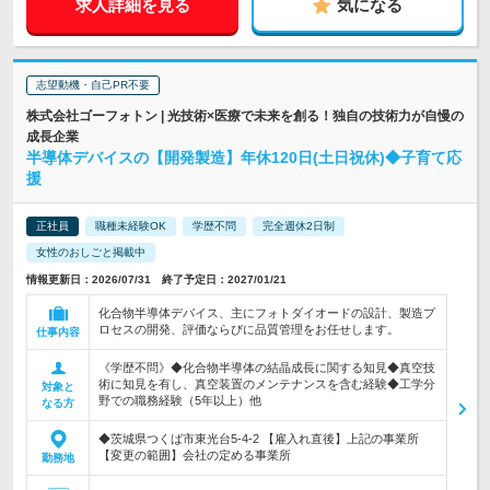
求人詳細を見る
気になる
志望動機・自己PR不要
株式会社ゴーフォトン | 光技術×医療で未来を創る！独自の技術力が自慢の
成長企業
半導体デバイスの【開発製造】年休120日(土日祝休)◆子育て応
援
正社員
職種未経験OK
学歴不問
完全週休2日制
女性のおしごと掲載中
情報更新日：2026/07/31 終了予定日：2027/01/21
化合物半導体デバイス、主にフォトダイオードの設計、製造プ
ロセスの開発、評価ならびに品質管理をお任せします。
仕事内容
《学歴不問》◆化合物半導体の結晶成長に関する知見◆真空技
術に知見を有し、真空装置のメンテナンスを含む経験◆工学分
対象と
野での職務経験（5年以上）他
なる方
◆茨城県つくば市東光台5-4-2 【雇入れ直後】上記の事業所
【変更の範囲】会社の定める事業所
勤務地