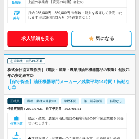
上記の事業所 【変更の範囲】会社の…
勤務地
月給 235,000円～350,000円 ※年齢・能力を考慮して決定いた
します ※試用期間3カ月（待遇変更なし）
給与
求人詳細を見る
気になる
志望動機・自己PR不要
株式会社協立製作所 | 《建設・産業・農業用油圧機器部品の製造》創設71
年の安定経営◎
【保守保全】油圧機器専門メーカー／残業平均14時間！転勤な
し◎
正社員
職種・業種未経験OK
学歴不問
第二新卒歓迎
転勤なし
情報更新日：2026/07/31 終了予定日：2027/01/21
建設・産業、農業用油圧機器の精密部品の保守保全業務をお任
せいたします。
仕事内容
◆学歴不問／上記業務へのご興味がある方 ※経験者は優遇