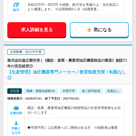
月給22万円～35万円 ※経験、能力等を考慮の上、当社規定に
より優遇します。 ※試用期間3ヶ月（待遇変更…
給与
求人詳細を見る
気になる
志望動機・自己PR不要
株式会社協立製作所 | 《建設・産業・農業用油圧機器部品の製造》創設71
年の安定経営◎
【生産管理】油圧機器専門メーカー／教育制度充実！転勤なし
◎
正社員
職種・業種未経験OK
学歴不問
第二新卒歓迎
転勤なし
情報更新日：2026/07/31 終了予定日：2027/01/21
建設・産業、農業用油圧機器の精密部品の生産管理業務をお任
せいたします。
仕事内容
◆学歴不問／上記業務へのご興味がある方 ※経験者は優遇
対象と
なる方