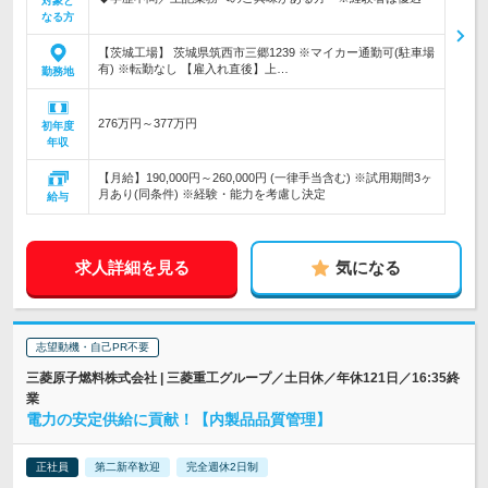
対象と
なる方
【茨城工場】 茨城県筑西市三郷1239 ※マイカー通勤可(駐車場
有) ※転勤なし 【雇入れ直後】上…
勤務地
276万円～377万円
初年度
年収
【月給】190,000円～260,000円 (一律手当含む) ※試用期間3ヶ
月あり(同条件) ※経験・能力を考慮し決定
給与
求人詳細を見る
気になる
志望動機・自己PR不要
三菱原子燃料株式会社 | 三菱重工グループ／土日休／年休121日／16:35終
業
電力の安定供給に貢献！【内製品品質管理】
正社員
第二新卒歓迎
完全週休2日制