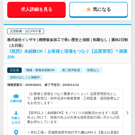
求人詳細を見る
気になる
志望動機・自己PR不要
株式会社イシザキ | 精密板金加工で長い歴史と信頼｜転勤なし｜週休2日制
（土日祝）
《筑西》未経験OK！お客様と現場をつなぐ【品質管理】＊残業
20h
正社員
職種・業種未経験OK
第二新卒歓迎
転勤なし
女性のおしごと掲載中
情報更新日：2026/06/01 終了予定日：2026/11/12
《お客様と現場をつなぐ重要ポジション》品質管理担当とし
て、顧客窓口・対外交渉や検査業務・工程監査・巡回指導など
仕事内容
をお任せします！
【高卒以上｜未経験OK】モノづくりの経験活かせます！品質
向上に向けて、技術の向上が出来る成長意欲の高い方からの応
対象と
募お待ちしています。
なる方
＜本社工場＞ 茨城県筑西市知行字八幡山441-1 【雇入れ直後】