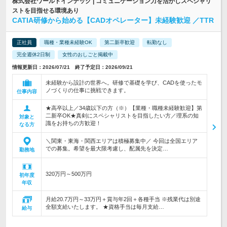
株式会社ワールドインテック | コミュニケーション力を活かしスペシャリ
ストを目指せる環境あり
CATIA研修から始める【CADオペレーター】未経験歓迎 ／TTR
正社員
職種・業種未経験OK
第二新卒歓迎
転勤なし
完全週休2日制
女性のおしごと掲載中
情報更新日：2026/07/21 終了予定日：2026/09/21
未経験から設計の世界へ。研修で基礎を学び、CADを使ったモ
ノづくりの仕事に挑戦できます。
仕事内容
★高卒以上／34歳以下の方（※）【業種・職種未経験歓迎】第
二新卒OK★真剣にスペシャリストを目指したい方／理系の知
対象と
識をお持ちの方歓迎！
なる方
＼関東・東海・関西エリアは積極募集中／ 今回は全国エリア
での募集。希望を最大限考慮し、配属先を決定…
勤務地
320万円～500万円
初年度
年収
月給20.7万円～33万円＋賞与年2回＋各種手当 ※残業代は別途
全額支給いたします。 ★資格手当は毎月支給…
給与