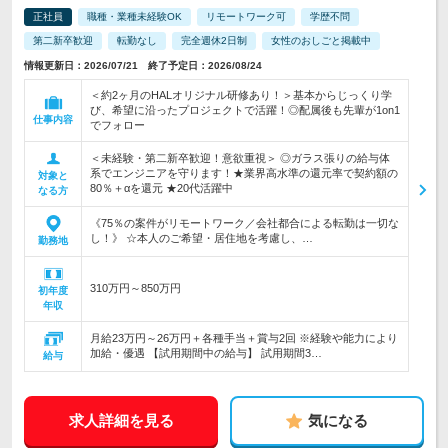
正社員
職種・業種未経験OK
リモートワーク可
学歴不問
第二新卒歓迎
転勤なし
完全週休2日制
女性のおしごと掲載中
情報更新日：2026/07/21 終了予定日：2026/08/24
＜約2ヶ月のHALオリジナル研修あり！＞基本からじっくり学
び、希望に沿ったプロジェクトで活躍！◎配属後も先輩が1on1
仕事内容
でフォロー
＜未経験・第二新卒歓迎！意欲重視＞ ◎ガラス張りの給与体
系でエンジニアを守ります！★業界高水準の還元率で契約額の
対象と
80％＋αを還元 ★20代活躍中
なる方
《75％の案件がリモートワーク／会社都合による転勤は一切な
し！》 ☆本人のご希望・居住地を考慮し、…
勤務地
310万円～850万円
初年度
年収
月給23万円～26万円＋各種手当＋賞与2回 ※経験や能力により
加給・優遇 【試用期間中の給与】 試用期間3…
給与
求人詳細を見る
気になる