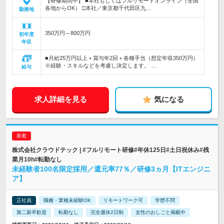
【研修期間中】 ■本社もしくはフルリモートオンライン（全国
各地からOK） □本社／東京都千代田区九…
勤務地
350万円～800万円
初年度
年収
■月給25万円以上＋賞与年2回＋各種手当（想定年収350万円）
※経験・スキルなどを考慮し決定します。 …
給与
求人詳細を見る
気になる
株式会社クラウドテック | #フルリモート研修#年休125日#土日祝休み#残
業月10h#転勤なし
未経験者100名限定採用／還元率77％／研修3ヵ月【ITエンジニ
ア】
正社員
職種・業種未経験OK
リモートワーク可
学歴不問
第二新卒歓迎
転勤なし
完全週休2日制
女性のおしごと掲載中