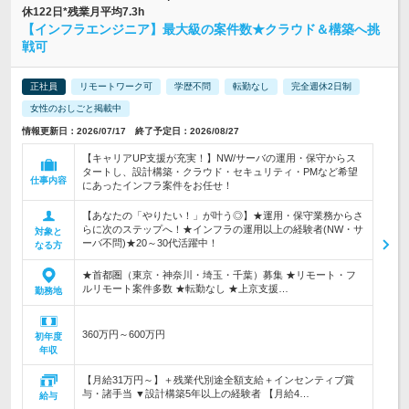
休122日*残業月平均7.3h
【インフラエンジニア】最大級の案件数★クラウド＆構築へ挑
戦可
正社員
リモートワーク可
学歴不問
転勤なし
完全週休2日制
女性のおしごと掲載中
情報更新日：2026/07/17 終了予定日：2026/08/27
【キャリアUP支援が充実！】NW/サーバの運用・保守からス
タートし、設計構築・クラウド・セキュリティ・PMなど希望
仕事内容
にあったインフラ案件をお任せ！
【あなたの「やりたい！」が叶う◎】★運用・保守業務からさ
らに次のステップへ！★インフラの運用以上の経験者(NW・サ
対象と
ーバ不問)★20～30代活躍中！
なる方
★首都圏（東京・神奈川・埼玉・千葉）募集 ★リモート・フ
ルリモート案件多数 ★転勤なし ★上京支援…
勤務地
360万円～600万円
初年度
年収
【月給31万円～】＋残業代別途全額支給＋インセンティブ賞
与・諸手当 ▼設計構築5年以上の経験者 【月給4…
給与