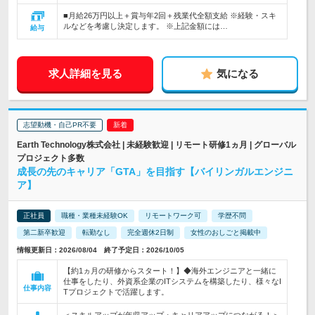
■月給26万円以上＋賞与年2回＋残業代全額支給 ※経験・スキ
ルなどを考慮し決定します。 ※上記金額には…
給与
求人詳細を見る
気になる
志望動機・自己PR不要
Earth Technology株式会社 | 未経験歓迎 | リモート研修1ヵ月 | グローバル
プロジェクト多数
成長の先のキャリア「GTA」を目指す【バイリンガルエンジニ
ア】
正社員
職種・業種未経験OK
リモートワーク可
学歴不問
第二新卒歓迎
転勤なし
完全週休2日制
女性のおしごと掲載中
情報更新日：2026/08/04 終了予定日：2026/10/05
【約1ヵ月の研修からスタート！】◆海外エンジニアと一緒に
仕事をしたり、外資系企業のITシステムを構築したり、様々なI
仕事内容
Tプロジェクトで活躍します。