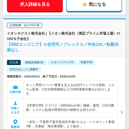
求人詳細を見る
気になる
志望動機・自己PR不要
イオンネクスト株式会社 | 【イオン株式会社（東証プライム市場上場）の
100％子会社】
【SREエンジニア】☆在宅可／フレックス／年休125／転勤当
面なし
正社員
業種未経験OK
リモートワーク可
学歴不問
女性のおしごと掲載中
情報更新日：2026/05/15 終了予定日：2026/10/29
ネット専用スーパー事業を支える社内ITインフラの管制、シス
テム監視、CI/CD環境構築などのSRE業務全般をお任せしま
仕事内容
す。
【学歴不問】クラウド（AWS/Azure等）構築・運用、CI/CD構
対象と
築、システム監視や障害対応の経験をお持ちの方
なる方
＜本社＞ 千葉県千葉市美浜区中瀬1-6 エム・ベイポイント幕張
7階 …京葉線「海浜幕張駅」より徒歩…
勤務地