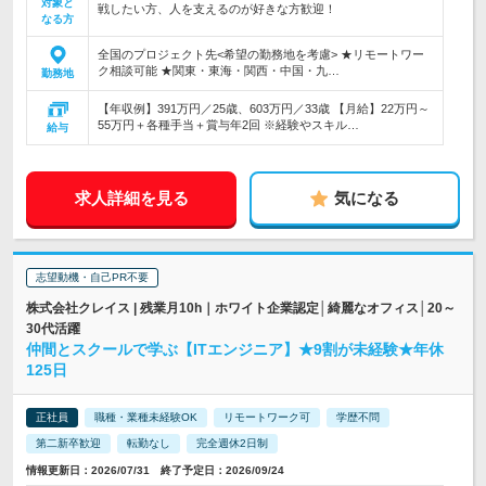
対象と
戦したい方、人を支えるのが好きな方歓迎！
なる方
全国のプロジェクト先<希望の勤務地を考慮> ★リモートワー
ク相談可能 ★関東・東海・関西・中国・九…
勤務地
【年収例】391万円／25歳、603万円／33歳 【月給】22万円～
55万円＋各種手当＋賞与年2回 ※経験やスキル…
給与
求人詳細を見る
気になる
志望動機・自己PR不要
株式会社クレイス | 残業月10h｜ホワイト企業認定│綺麗なオフィス│20～
30代活躍
仲間とスクールで学ぶ【ITエンジニア】★9割が未経験★年休
125日
正社員
職種・業種未経験OK
リモートワーク可
学歴不問
第二新卒歓迎
転勤なし
完全週休2日制
情報更新日：2026/07/31 終了予定日：2026/09/24