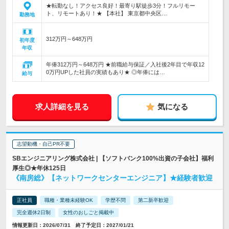
★転勤なし！アクセス良好！最寄り駅徒歩3分！フルリモー
ト、リモートあり！★ 【本社】 東京都中央区…
勤務地
312万円～648万円
初年度
年収
年俸312万円～648万円 ★前職給与保証／入社後2年目で年収12
0万円UPした社員の実績もあり★ ◎年俸には…
給与
求人詳細を見る
気になる
志望動機・自己PR不要
SBエンジニアリング株式会社 | 【ソフトバンク100%出資の子会社】福利
厚生◎★年休125日
《南房総》【ネットワークセンターエンジニア】★経験者歓迎
正社員
職種・業種未経験OK
学歴不問
第二新卒歓迎
完全週休2日制
女性のおしごと掲載中
情報更新日：2026/07/31 終了予定日：2027/01/21