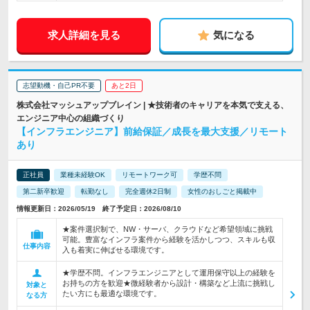
求人詳細を見る
気になる
志望動機・自己PR不要
あと2日
株式会社マッシュアップブレイン | ★技術者のキャリアを本気で支える、
エンジニア中心の組織づくり
【インフラエンジニア】前給保証／成長を最大支援／リモート
あり
正社員
業種未経験OK
リモートワーク可
学歴不問
第二新卒歓迎
転勤なし
完全週休2日制
女性のおしごと掲載中
情報更新日：2026/05/19 終了予定日：2026/08/10
★案件選択制で、NW・サーバ、クラウドなど希望領域に挑戦
可能。豊富なインフラ案件から経験を活かしつつ、スキルも収
仕事内容
入も着実に伸ばせる環境です。
★学歴不問。インフラエンジニアとして運用保守以上の経験を
お持ちの方を歓迎★微経験者から設計・構築など上流に挑戦し
対象と
たい方にも最適な環境です。
なる方