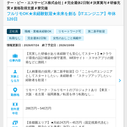
テー・ピー・エスサービス株式会社 | ＃完全週休2日制＃決算賞与＃研修充
実＃資格取得支援＃寮完備
フルリモOK★未経験歓迎★未来を創る【ITエンジニア】年休
120日
正社員
職種・業種未経験OK
リモートワーク可
第二新卒歓迎
転勤なし
完全週休2日制
女性のおしごと掲載中
情報更新日：2026/07/24 終了予定日：2026/10/08
【充実した研修があり未経験でも安心してスタート】■クラウ
ド環境の設計構築や保守運用、WEBサイト・スマホアプリの開
仕事内容
発などに挑戦！
【人柄重視の採用／第二新卒歓迎】◎『ここからITエンジニア
としてスタートしたい』未経験者・『ステップアップしたい』
対象と
経験者を歓迎！
なる方
リモートワーク・フルリモートのプロジェクトあり 【東京・
大阪・名古屋・福岡募集／転居を伴う転勤なし…
勤務地
288万円～540万円
初年度
年収
【首都圏エリア】 ■月給24万円～45万円（固定残業代含む）
※経験、能力などを考慮し決定いたします。 …