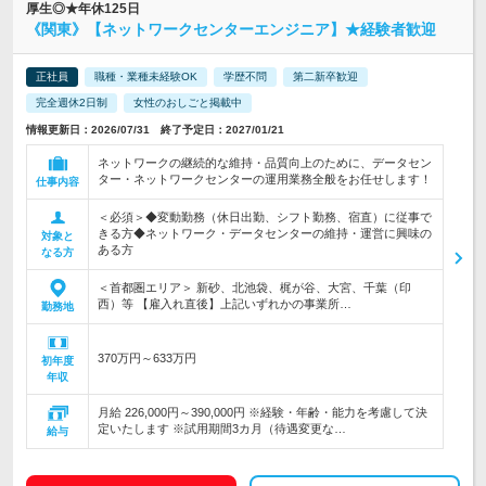
厚生◎★年休125日
《関東》【ネットワークセンターエンジニア】★経験者歓迎
正社員
職種・業種未経験OK
学歴不問
第二新卒歓迎
完全週休2日制
女性のおしごと掲載中
情報更新日：2026/07/31 終了予定日：2027/01/21
ネットワークの継続的な維持・品質向上のために、データセン
ター・ネットワークセンターの運用業務全般をお任せします！
仕事内容
＜必須＞◆変動勤務（休日出勤、シフト勤務、宿直）に従事で
きる方◆ネットワーク・データセンターの維持・運営に興味の
対象と
ある方
なる方
＜首都圏エリア＞ 新砂、北池袋、梶が谷、大宮、千葉（印
西）等 【雇入れ直後】上記いずれかの事業所…
勤務地
370万円～633万円
初年度
年収
月給 226,000円～390,000円 ※経験・年齢・能力を考慮して決
定いたします ※試用期間3カ月（待遇変更な…
給与