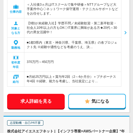
＜入社後3ヵ月はITスクールで集中研修＞NTTグループなど大
手案件中心◇ネットワーク保守運用・テクニカルサポートなど
仕事内容
をお任せします。
【9割が未経験入社】学歴不問／未経験歓迎・第二新卒歓迎・
社会人10年以上の方もOK◇IT業界に興味がある方★20代～30
対象と
代の男女活躍中！
なる方
■1都3県内（東京・神奈川県、千葉県、埼玉県）の各プロジェ
クト先 ※経験や適性などを考慮のうえ、決…
勤務地
370万円～450万円
初年度
年収
■月給25万円以上＋賞与年2回（2～4か月分）＋プチボーナス
年4回 ※経験、能力を考慮し、当社規定により…
給与
求人詳細を見る
気になる
志望動機・自己PR不要
株式会社アイエスエフネット | 【インフラ専業×AWSパートナー企業】*年