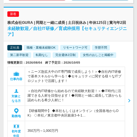
株式会社GURA | 同期と一緒に成長 | 土日祝休み | 年休125日 | 賞与年2回
未経験歓迎／自社IT研修／育成枠採用【セキュリティエンジニ
ア】
正社員
職種・業種未経験OK
リモートワーク可
学歴不問
第二新卒歓迎
転勤なし
完全週休2日制
女性のおしごと掲載中
情報更新日：2026/08/04 終了予定日：2026/10/05
＜ニーズ急拡大中のIT専門職で成長しよう！＞◆自社内IT研修
で基本スキルから学べる！◆セキュリティに関する様々なITプ
仕事内容
ロジェクトで活躍します！
＜自社内IT研修から始めるので未経験大歓迎！＞◆IT時代に活
躍できる人材を目指せます！◆同期と一緒に成長して誰からも
対象と
認められる希少人材に！
なる方
【研修期間中】 ◆本社もしくはオンライン（全国各地からO
K） ◇本社／東京都中央区銀座3-4-1…
勤務地
350万円～1,000万円
初年度
年収