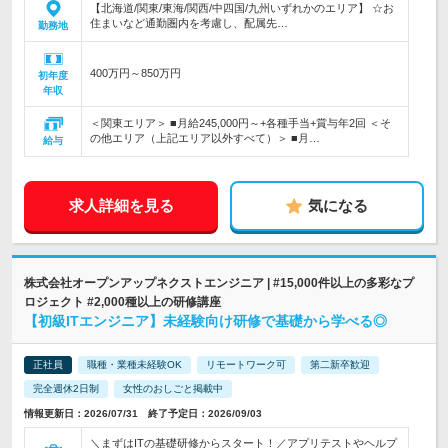
【北海道/関東/東海/関西/中四国/九州いずれかのエリア】 ☆お
住まいなど通勤圏内を考慮し、配属先…
勤務地
400万円～850万円
初年度
年収
＜関東エリア＞ ■月給245,000円～+各種手当+賞与年2回 ＜そ
の他エリア（上記エリア以外すべて）＞ ■月…
給与
求人詳細を見る
気になる
株式会社オープンアップネクストエンジニア | #15,000件以上の多彩なプ
ロジェクト #2,000種以上の研修講座
【初級ITエンジニア】未経験向け研修で基礎から学べる◎
正社員
職種・業種未経験OK
リモートワーク可
第二新卒歓迎
完全週休2日制
女性のおしごと掲載中
情報更新日：2026/07/31 終了予定日：2026/09/03
＼まずはITの基礎研修からスタート！／アプリテストやヘルプ