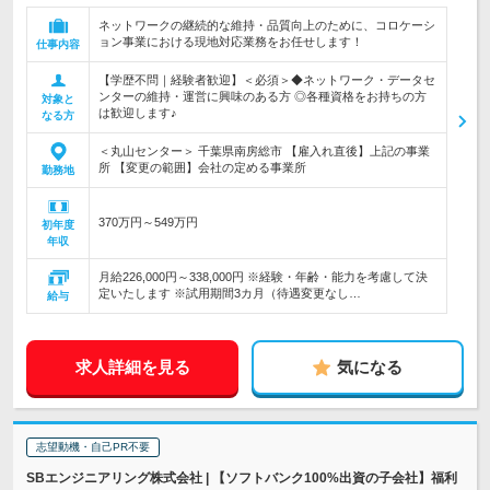
ネットワークの継続的な維持・品質向上のために、コロケーシ
ョン事業における現地対応業務をお任せします！
仕事内容
【学歴不問｜経験者歓迎】＜必須＞◆ネットワーク・データセ
ンターの維持・運営に興味のある方 ◎各種資格をお持ちの方
対象と
は歓迎します♪
なる方
＜丸山センター＞ 千葉県南房総市 【雇入れ直後】上記の事業
所 【変更の範囲】会社の定める事業所
勤務地
370万円～549万円
初年度
年収
月給226,000円～338,000円 ※経験・年齢・能力を考慮して決
定いたします ※試用期間3カ月（待遇変更なし…
給与
求人詳細を見る
気になる
志望動機・自己PR不要
SBエンジニアリング株式会社 | 【ソフトバンク100%出資の子会社】福利