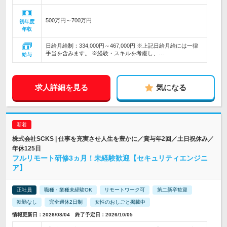
500万円～700万円
初年度
年収
日給月給制：334,000円～467,000円 ※上記日給月給には一律
手当を含みます。 ※経験・スキルを考慮し、…
給与
求人詳細を見る
気になる
株式会社SCKS | 仕事を充実させ人生を豊かに／賞与年2回／土日祝休み／
年休125日
フルリモート研修3ヵ月！未経験歓迎【セキュリティエンジニ
ア】
正社員
職種・業種未経験OK
リモートワーク可
第二新卒歓迎
転勤なし
完全週休2日制
女性のおしごと掲載中
情報更新日：2026/08/04 終了予定日：2026/10/05