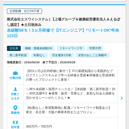
志望動機・自己PR不要
株式会社エスワイシステム | 【上場グループ＆健康経営優良法人＆えるぼ
し認定】★土日祝休み
未経験98％！3ヵ月研修で【ITエンジニア】*リモートOK*年休
123日
正社員
職種・業種未経験OK
リモートワーク可
学歴不問
第二新卒歓迎
転勤なし
完全週休2日制
女性のおしごと掲載中
情報更新日：2026/06/30 終了予定日：2026/09/28
【約3ヵ月は社内研修に集中！】ITの基礎知識から実践的なプ
ログラミングスキルまで学べる研修を受講★研修後も育成体制
仕事内容
の整ったプロジェクトに参加！
＼98％未経験＝採用チャンス大／【未経験・第二新卒歓迎！20
～30代活躍中】★接客・販売・営業など、多彩な社会人経験を
対象と
活かせるシーンがたくさん！★
なる方
【転勤なし／希望勤務地に配属／リモートワーク制度あり】
東京・名古屋・大阪の事業本部またはプロジェ…
勤務地
300万円～700万円
初年度