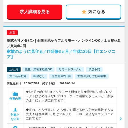
求人詳細を見る
気になる
株式会社メタゼン | 全国各地からフルリモートオンラインOK／土日祝休み
／賞与年2回
家族のように見守る／IT研修3ヵ月／年休125日【ITエンジニ
ア】
正社員
職種・業種未経験OK
リモートワーク可
学歴不問
第二新卒歓迎
転勤なし
完全週休2日制
女性のおしごと掲載中
情報更新日：2026/07/07 終了予定日：2026/09/14
★3ヵ月の自社内orフルリモート研修あり★流行の先端プロジ
ェクトはじめ様々なITプロジェクトで活躍できる人へと「家族
仕事内容
のように」大切に育てます！
◆ITのことも仕事のことも何でも聞けるから完全未経験でも大
丈夫！研修期間3ヵ月はフルリモートOK！立派なITエンジニア
対象と
に育てます！
なる方