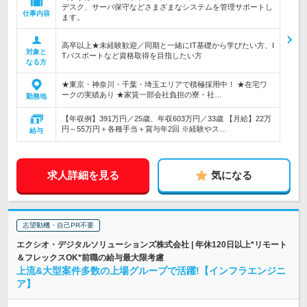
デスク、サーバ保守などさまざまなシステムを管理サポートし
仕事内容
ます。
高卒以上★未経験歓迎／同期と一緒にIT基礎から学びたい方、I
対象と
Tパスポートなど資格取得を目指したい方
なる方
★東京・神奈川・千葉・埼玉エリアで積極採用中！ ★在宅ワ
ークの実績あり ★家賃一部会社負担の寮・社…
勤務地
【年収例】391万円／25歳、年収603万円／33歳 【月給】22万
円～55万円＋各種手当＋賞与年2回 ※経験やス…
給与
求人詳細を見る
気になる
志望動機・自己PR不要
エクシオ・デジタルソリューションズ株式会社 | 年休120日以上*リモート
＆フレックスOK*前職の給与最大限考慮
上流&大型案件多数の上場グループで活躍!【インフラエンジニ
ア】