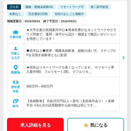
正社員
職種・業種未経験OK
リモートワーク可
第二新卒歓迎
転勤なし
完全週休2日制
女性のおしごと掲載中
情報更新日：2026/08/04 終了予定日：2026/09/21
★大手企業の長期案件中心★将来性豊かなネットワークやクラ
ウド関連で、運用・保守から設計・構築まで幅広いポジション
仕事内容
を用意しています！
◆高卒以上◆業界・職種未経験者、経験の浅い方、ステップU
対象と
Pを目指す経験者ともに歓迎
なる方
★現在はリモートワークも多くなっています。 ※リモート導
入案件8割、フルリモート2割。 ※フルリモ…
勤務地
300万円～600万円
初年度
年収
【未経験者】 月給23万円以上＋賞与（支給条件あり）＋各種
手当 ※6カ月の試用期間中も給与額は同じです…
給与
求人詳細を見る
気になる