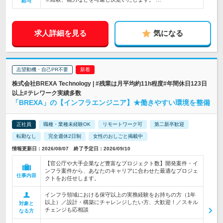
給与
求人詳細を見る
気になる
志望動機・自己PR不要
株式会社BREXA Technology | #残業は月平均約11h程度#年間休日123日
以上#テレワーク実績多数
「BREXA」の【インフラエンジニア】★働きやすい環境を整備
正社員
職種・業種未経験OK
リモートワーク可
第二新卒歓迎
転勤なし
完全週休2日制
女性のおしごと掲載中
情報更新日：2026/08/07 終了予定日：2026/09/10
【官公庁や大手企業など豊富なプロジェクト数】開発案件・イ
ンフラ案件から、あなたのキャリアに合わせた最適なプロジェ
仕事内容
クトをお任せします。
インフラ領域における保守以上の実務経験をお持ちの方（1年
以上）／設計・構築にチャレンジしたい方、大歓迎！／スキル
対象と
チェンジも応相談
なる方