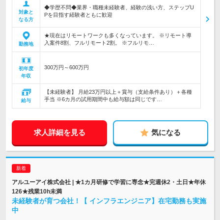
◆学歴不問◆業界・職種未経験者、経験の浅い方、ステップU
対象と
Pを目指す経験者ともに歓迎
なる方
★現在はリモートワークも多くなっています。 ※リモート導
入案件8割、フルリモート2割。 ※フルリモ…
勤務地
300万円～600万円
初年度
年収
【未経験者】 月給23万円以上＋賞与（支給条件あり）＋各種
手当 ※6カ月の試用期間中も給与額は同じです…
給与
求人詳細を見る
気になる
アルユーアイ株式会社 | ★1カ月研修で学習に専念★完週休2・土日★年休
126★残業10h未満
未経験者が育つ会社！【 インフラエンジニア】在宅勤務も実施
中