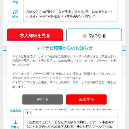
年収
月給22万2000円以上＋各種手当＋賞与年2回（昨年度実績：4
ヶ月分） ★年1回昇給あり（昨年実績5,000円～2…
給与
求人詳細を見る
気になる
マイナビ転職からのお知らせ
マイナビ転職では、サイトの継続的な改善や、ユーザーのみなさまに最適化され
株式会社ネオアクト | #土日祝休み #年休128日 #残業月10h #賞与年2回 #
た広告を配信すること等を目的に、Cookie等の「インフォマティブデータ」を利
リモートあり
用しています。
未経験大歓迎！自社ITスクール研修3ヵ月！【ITエンジニア】
インフォマティブデータの提供を無効にしたい場合は「確認する」ボタンのリン
ク先から停止（オプトアウト）を行うことができます。
正社員
職種・業種未経験OK
リモートワーク可
学歴不問
※オプトアウトをした場合、マイナビ転職の一部サービスを利用できない場合が
あります。
第二新卒歓迎
転勤なし
完全週休2日制
女性のおしごと掲載中
情報更新日：2026/07/31 終了予定日：2026/10/01
閉じる
確認する
＜自信とスキルが身に付くIT研修あり＞◆アプリ開発・Webシ
ステム開発・インフラなど様々なITプロジェクトで活躍しま
仕事内容
す！
＜履歴書ではなく、あなたの意欲を大切にします！＞◆挑戦す
ることを諦めない未経験者大歓迎！◆自社ITスクールでゼロか
対象と