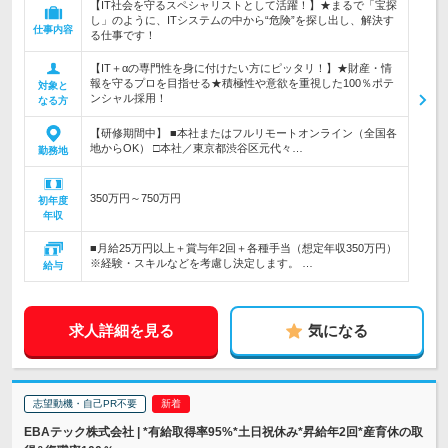
【IT社会を守るスペシャリストとして活躍！】★まるで「宝探
し」のように、ITシステムの中から“危険”を探し出し、解決す
仕事内容
る仕事です！
【IT＋αの専門性を身に付けたい方にピッタリ！】★財産・情
報を守るプロを目指せる★積極性や意欲を重視した100％ポテ
対象と
ンシャル採用！
なる方
【研修期間中】 ■本社またはフルリモートオンライン（全国各
地からOK） □本社／東京都渋谷区元代々…
勤務地
350万円～750万円
初年度
年収
■月給25万円以上＋賞与年2回＋各種手当（想定年収350万円）
※経験・スキルなどを考慮し決定します。 …
給与
求人詳細を見る
気になる
志望動機・自己PR不要
EBAテック株式会社 | *有給取得率95%*土日祝休み*昇給年2回*産育休の取