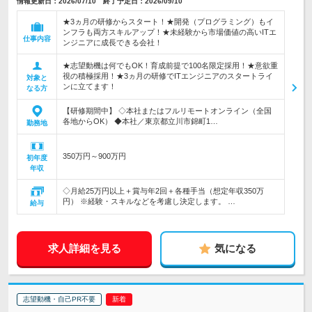
情報更新日：2026/07/10 終了予定日：2026/09/10
★3ヵ月の研修からスタート！★開発（プログラミング）もイ
ンフラも両方スキルアップ！★未経験から市場価値の高いITエ
仕事内容
ンジニアに成長できる会社！
★志望動機は何でもOK！育成前提で100名限定採用！★意欲重
視の積極採用！★3ヵ月の研修でITエンジニアのスタートライ
対象と
ンに立てます！
なる方
【研修期間中】 ◇本社またはフルリモートオンライン（全国
各地からOK） ◆本社／東京都立川市錦町1…
勤務地
350万円～900万円
初年度
年収
◇月給25万円以上＋賞与年2回＋各種手当（想定年収350万
円） ※経験・スキルなどを考慮し決定します。 …
給与
求人詳細を見る
気になる
志望動機・自己PR不要