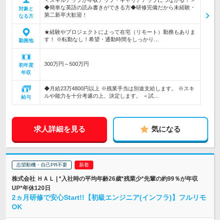
＜スキルアップが年収アップ・キャリアアップにつながる！＞
◆簡単な英語の読み書きができる方◆研修完備だから未経験・
対象と
第二新卒大歓迎！
なる方
★経験やプロジェクトによって在宅（リモート）勤務もありま
す！ ※転勤なし！希望・通勤時間をしっかり…
勤務地
300万円～500万円
初年度
年収
◆月給23万4800円以上 ※残業手当は別途支給します。 ※スキ
ルや能力を十分考慮の上、決定します。 ＜試…
給与
求人詳細を見る
気になる
志望動機・自己PR不要
株式会社 ＨＡＬ | *入社時の平均年齢26歳*残業少*先輩の約99％が年収
UP*年休120日
2ヵ月研修で安心Start!!【初級エンジニア(インフラ)】フルリモ
OK