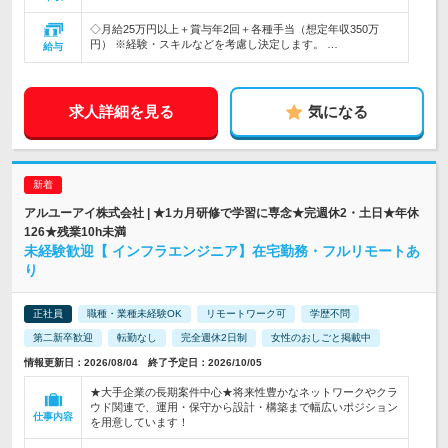
◇月給25万円以上＋賞与年2回＋各種手当（想定年収350万
円） ※経験・スキルなどを考慮し決定します。 …
給与
求人詳細を見る
気になる
アルユーアイ株式会社 | ★1カ月研修で学習に専念★完週休2・土日★年休
126★残業10h未満
未経験歓迎【 インフラエンジニア】在宅勤務・フルリモートあ
り
正社員
職種・業種未経験OK
リモートワーク可
学歴不問
第二新卒歓迎
転勤なし
完全週休2日制
女性のおしごと掲載中
情報更新日：2026/08/04 終了予定日：2026/10/05
★大手企業の長期案件中心★将来性豊かなネットワークやクラ
ウド関連で、運用・保守から設計・構築まで幅広いポジション
仕事内容
を用意しています！