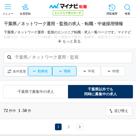
メニュー
会員登録
閲覧履歴
検索
千葉県／ネットワーク運用・監視の求人・転職・中途採用情報
千葉県／ネットワーク運用・監視のエンジニア転職・求人一覧ページです。マイナビ
転職では、ITエンジニアの転職・求人情報を千葉市、船橋市、成田市などの条件から
もっと見る
も探せます。
千葉県／ネットワーク運用・監視
勤務地
職種
年収
特徴
条件変更
千葉県
以外でも
千葉県
で募集中の求人
同時に募集中の求人
72
1
50
件中
-
件
並び替え
1
2