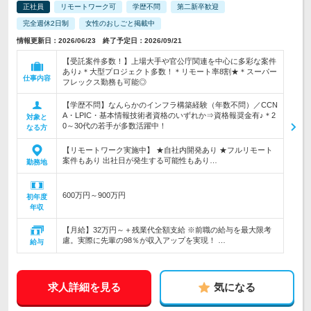
正社員
リモートワーク可
学歴不問
第二新卒歓迎
完全週休2日制
女性のおしごと掲載中
情報更新日：2026/06/23 終了予定日：2026/09/21
【受託案件多数！】上場大手や官公庁関連を中心に多彩な案件
あり♪＊大型プロジェクト多数！＊リモート率8割★＊スーパー
仕事内容
フレックス勤務も可能◎
【学歴不問】なんらかのインフラ構築経験（年数不問）／CCN
A・LPIC・基本情報技術者資格のいずれか⇒資格報奨金有♪＊2
対象と
0～30代の若手が多数活躍中！
なる方
【リモートワーク実施中】 ★自社内開発あり ★フルリモート
案件もあり 出社日が発生する可能性もあり…
勤務地
600万円～900万円
初年度
年収
【月給】32万円～＋残業代全額支給 ※前職の給与を最大限考
慮。実際に先輩の98％が収入アップを実現！ …
給与
求人詳細を見る
気になる