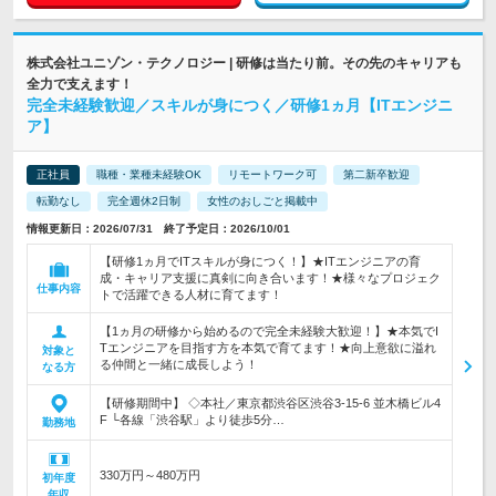
株式会社ユニゾン・テクノロジー | 研修は当たり前。その先のキャリアも
全力で支えます！
完全未経験歓迎／スキルが身につく／研修1ヵ月【ITエンジニ
ア】
正社員
職種・業種未経験OK
リモートワーク可
第二新卒歓迎
転勤なし
完全週休2日制
女性のおしごと掲載中
情報更新日：2026/07/31 終了予定日：2026/10/01
【研修1ヵ月でITスキルが身につく！】★ITエンジニアの育
成・キャリア支援に真剣に向き合います！★様々なプロジェク
仕事内容
トで活躍できる人材に育てます！
【1ヵ月の研修から始めるので完全未経験大歓迎！】★本気でI
Tエンジニアを目指す方を本気で育てます！★向上意欲に溢れ
対象と
る仲間と一緒に成長しよう！
なる方
【研修期間中】 ◇本社／東京都渋谷区渋谷3-15-6 並木橋ビル4
F └各線「渋谷駅」より徒歩5分…
勤務地
330万円～480万円
初年度
年収