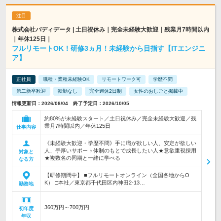
株式会社バディデータ | 土日祝休み｜完全未経験大歓迎｜残業月7時間以内
｜年休125日｜
フルリモートOK！研修3ヵ月！未経験から目指す【ITエンジニ
ア】
正社員
職種・業種未経験OK
リモートワーク可
学歴不問
第二新卒歓迎
転勤なし
完全週休2日制
女性のおしごと掲載中
情報更新日：2026/08/04 終了予定日：2026/10/05
約80%が未経験スタート／土日祝休み／完全未経験大歓迎／残
業月7時間以内／年休125日
仕事内容
《未経験大歓迎・学歴不問》手に職が欲しい人、安定が欲しい
人、手厚いサポート体制のもとで成長したい人★意欲重視採用
対象と
★複数名の同期と一緒に学べる
なる方
【研修期間中】 ■フルリモートオンライン（全国各地からO
K） □本社／東京都千代田区内神田2-13…
勤務地
360万円～700万円
初年度
年収