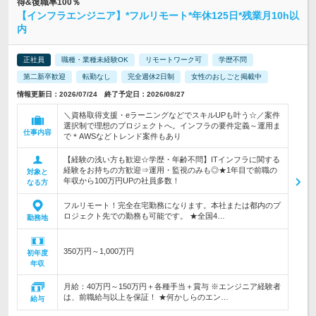
得&復職率100％
【インフラエンジニア】*フルリモート*年休125日*残業月10h以
内
正社員
職種・業種未経験OK
リモートワーク可
学歴不問
第二新卒歓迎
転勤なし
完全週休2日制
女性のおしごと掲載中
情報更新日：2026/07/24 終了予定日：2026/08/27
＼資格取得支援・eラーニングなどでスキルUPも叶う☆／案件
選択制で理想のプロジェクトへ。インフラの要件定義～運用ま
仕事内容
で＊AWSなどトレンド案件もあり
【経験の浅い方も歓迎☆学歴・年齢不問】ITインフラに関する
経験をお持ちの方歓迎⇒運用・監視のみも◎★1年目で前職の
対象と
年収から100万円UPの社員多数！
なる方
フルリモート！完全在宅勤務になります。本社または都内のプ
ロジェクト先での勤務も可能です。 ★全国4…
勤務地
350万円～1,000万円
初年度
年収
月給：40万円～150万円＋各種手当＋賞与 ※エンジニア経験者
は、前職給与以上を保証！ ★何かしらのエン…
給与