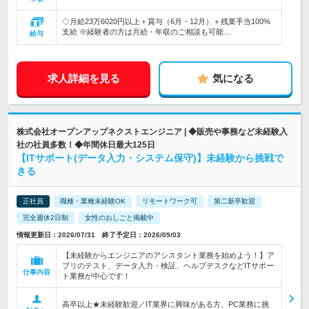
◇月給23万6020円以上＋賞与（6月・12月）＋残業手当100%
支給 ※経験者の方は月給・年収のご相談も可能…
給与
求人詳細を見る
気になる
株式会社オープンアップネクストエンジニア | ◆販売や事務など未経験入
社の社員多数！◆年間休日最大125日
【ITサポート(データ入力・システム保守)】未経験から挑戦で
きる
正社員
職種・業種未経験OK
リモートワーク可
第二新卒歓迎
完全週休2日制
女性のおしごと掲載中
情報更新日：2026/07/31 終了予定日：2026/09/03
【未経験からエンジニアのアシスタント業務を始めよう！】ア
プリのテスト、データ入力・検証、ヘルプデスクなどITサポー
仕事内容
ト業務が中心です！
高卒以上★未経験歓迎／IT業界に興味がある方、PC業務に挑