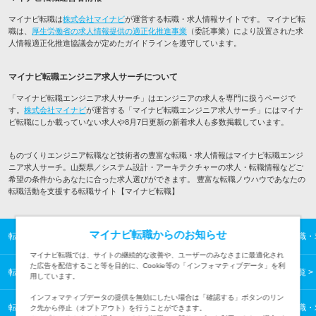
マイナビ転職は
株式会社マイナビ
が運営する転職・求人情報サイトです。 マイナビ転
職は、
厚生労働省の求人情報提供の適正化推進事業
（委託事業）により設置された求
人情報適正化推進協議会が定めたガイドラインを遵守しています。
マイナビ転職エンジニア求人サーチについて
「マイナビ転職エンジニア求人サーチ」はエンジニアの求人を専門に扱うページで
す。
株式会社マイナビ
が運営する「マイナビ転職エンジニア求人サーチ」にはマイナ
ビ転職にしか載っていない求人や8月7日更新の新着求人も多数掲載しています。
ものづくりエンジニア転職など技術者の豊富な転職・求人情報はマイナビ転職エンジ
ニア求人サーチ。山梨県／システム設計・アーキテクチャーの求人・転職情報などご
希望の条件からあなたに合った求人選びができます。 豊富な転職ノウハウであなたの
転職活動を支援する転職サイト【マイナビ転職】
マイナビ転職からのお知らせ
転職TOP
ITエンジニアの転職・求人情報TOP
ものづくりエンジニアの転職・
マイナビ転職では、サイトの継続的な改善や、ユーザーのみなさまに最適化され
た広告を配信すること等を目的に、Cookie等の「インフォマティブデータ」を利
転職TOP
ITエンジニアの転職・求人情報TOP
甲信越の転職・求人情報一覧
用しています。
インフォマティブデータの提供を無効にしたい場合は「確認する」ボタンのリン
転職TOP
ITエンジニアの転職・求人情報TOP
ものづくりエンジニアの転職・
ク先から停止（オプトアウト）を行うことができます。