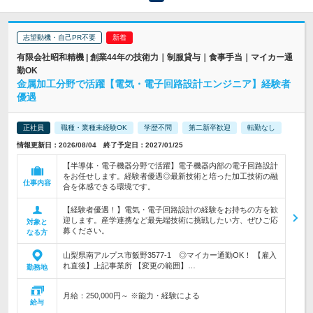
志望動機・自己PR不要
有限会社昭和精機 | 創業44年の技術力｜制服貸与｜食事手当｜マイカー通
勤OK
金属加工分野で活躍【電気・電子回路設計エンジニア】経験者
優遇
正社員
職種・業種未経験OK
学歴不問
第二新卒歓迎
転勤なし
情報更新日：2026/08/04 終了予定日：2027/01/25
【半導体・電子機器分野で活躍】電子機器内部の電子回路設計
をお任せします。経験者優遇◎最新技術と培った加工技術の融
仕事内容
合を体感できる環境です。
【経験者優遇！】電気・電子回路設計の経験をお持ちの方を歓
迎します。産学連携など最先端技術に挑戦したい方、ぜひご応
対象と
募ください。
なる方
山梨県南アルプス市飯野3577-1 ◎マイカー通勤OK！ 【雇入
れ直後】上記事業所 【変更の範囲】…
勤務地
月給：250,000円～ ※能力・経験による
給与