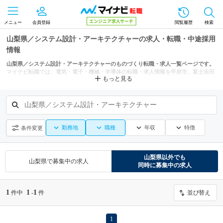
メニュー
会員登録
閲覧履歴
検索
山梨県／システム設計・アーキテクチャーの求人・転職・中途採用
情報
山梨県／システム設計・アーキテクチャーのものづくり転職・求人一覧ページです。
マイナビ転職では、電気・電子・機械・半導体の転職・求人情報を甲府市、富士吉田
もっと見る
市などの条件からも探せます。
山梨県／システム設計・アーキテクチャー
勤務地
職種
年収
特徴
条件変更
山梨県
以外でも
山梨県
で募集中の求人
同時に募集中の求人
1
1
1
件中
-
件
並び替え
1