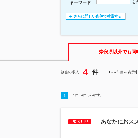
を
キーワード
さらに詳しい条件で検索する
奈良県
以外でも同
4
件
該当の求人
1～4件目を表示
1
1
件～
4
件（全
4
件中）
あなたにおス
PICK UP!!