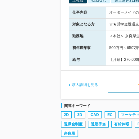
正社員
転勤なし
完全週休2日制
仕事内容
オーダーメイドの
対象となる方
☆★奨学金返還支
勤務地
＜本社＞ 奈良県
初年度年収
500万円～650万
給与
【月給】270,0
求人詳細を見る
関連キーワード
2D
3D
CAD
EC
マーケテ
退職金制度
通勤手当
有給休暇
奈良県