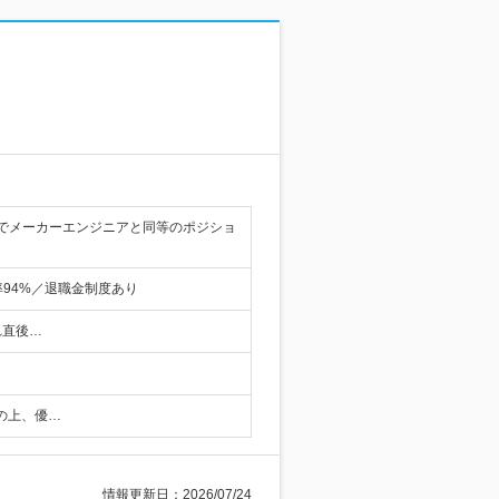
でメーカーエンジニアと同等のポジショ
率94%／退職金制度あり
れ直後…
の上、優…
情報更新日：2026/07/24