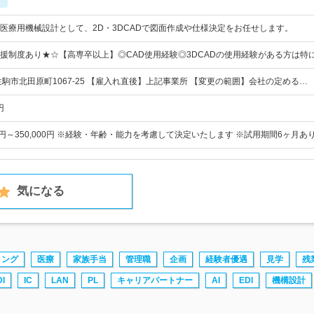
医療用機械設計として、2D・3DCADで図面作成や仕様決定をお任せします。
援制度あり★☆【高専卒以上】◎CAD使用経験◎3DCADの使用経験がある方は特
生駒市北田原町1067-25 【雇入れ直後】上記事業所 【変更の範囲】会社の定める…
円
00円～350,000円 ※経験・年齢・能力を考慮して決定いたします ※試用期間6ヶ月あ
気になる
ィング
医療
家族手当
管理職
企画
経験者優遇
見学
残
DI
IC
LAN
PL
キャリアパートナー
AI
EDI
機構設計