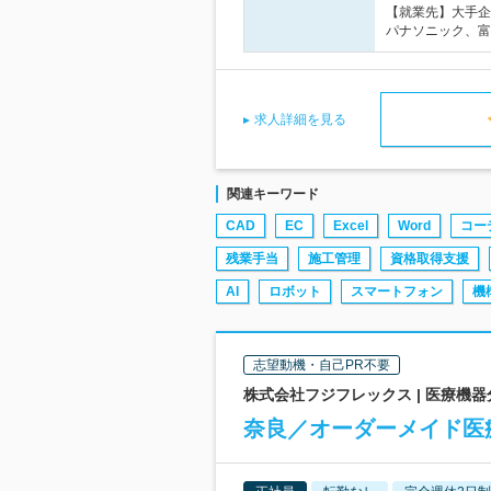
【就業先】大手企
パナソニック、富
求人詳細を見る
関連キーワード
CAD
EC
Excel
Word
コー
残業手当
施工管理
資格取得支援
AI
ロボット
スマートフォン
機
志望動機・自己PR不要
株式会社フジフレックス | 医療機
奈良／オーダーメイド医