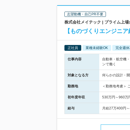
志望動機・自己PR不要
株式会社メイテック | プライム上
【ものづくりエンジニア
正社員
業種未経験OK
完全週休
仕事内容
自動車・航空機・
ンで働く
対象となる方
何らかの設計・開
勤務地
＜勤務地考慮＞ 
初年度年収
530万円～960万
給与
月給27万400