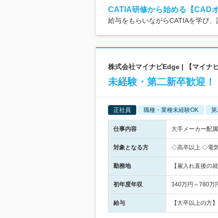
CATIA研修から始める【CAD
給与をもらいながらCATIAを学び
株式会社マイナビEdge | 【マ
未経験・第二新卒歓迎！
正社員
職種・業種未経験OK
第
仕事内容
大手メーカー配属
対象となる方
◇高卒以上 ◇電
勤務地
【雇入れ直後の就
初年度年収
340万円～780万
給与
【大卒以上の方】 月