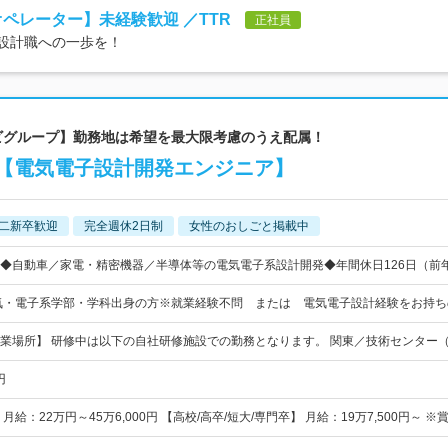
オペレーター】未経験歓迎 ／TTR
正社員
、設計職への一歩を！
イナビグループ】勤務地は希望を最大限考慮のうえ配属！
【電気電子設計開発エンジニア】
二新卒歓迎
完全週休2日制
女性のおしごと掲載中
◆自動車／家電・精密機器／半導体等の電気電子系設計開発◆年間休日126日（前
気・電子系学部・学科出身の方※就業経験不問 または 電気電子設計経験をお持ち
業場所】 研修中は以下の自社研修施設での勤務となります。 関東／技術センター
円
給：22万円～45万6,000円 【高校/高卒/短大/専門卒】 月給：19万7,500円～ ※