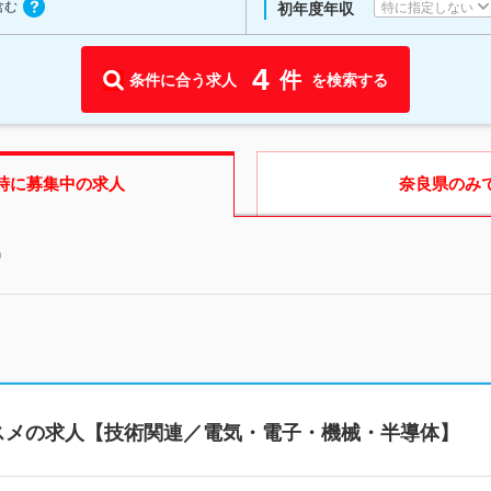
含む
特に指定しない
初年度年収
4
件
条件に合う求人
を検索する
時に募集中の求人
奈良県
のみ
中
スメの求人【技術関連／電気・電子・機械・半導体】