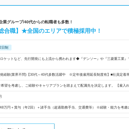
場企業グループ/40代からの転職者も多数！
総合職】★全国のエリアで積極採用中！
2日制
ロケットなど、先行開発にも上流から携われます◆『デンソー』や『三菱重工業』
発経験(業界不問)【30代～40代多数活躍中 ※定年後雇用延長制度有】■社員定着
ご希望を考慮し、ご経験やキャリアプランを踏まえて配属先を決定します。 【雇入
円
円～48万円＋賞与（年2回）＋諸手当（超過勤務手当、交通費等） ※経験・能力を考慮