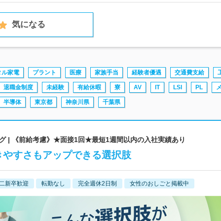
気になる
タル家電
プラント
医療
家族手当
経験者優遇
交通費支給
退職金制度
未経験
有給休暇
寮
AV
IT
LSI
PL
半導体
東京都
神奈川県
千葉県
 | 《前給考慮》★面接1回★最短1週間以内の入社実績あり
きやすさもアップできる選択肢
二新卒歓迎
転勤なし
完全週休2日制
女性のおしごと掲載中