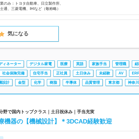
業のみ：トヨタ自動車、日立製作所、
士通、三菱電機、IHIなど（敬称略）
気になる
ディネーター
デジタル家電
医療
英語
家族手当
管理職
経
社会保険完備
住宅手当
正社員
土日休み
未経験
AV
ER
構設計
金型
化学
樹脂
半導体
品質管理
東京都
神奈川
器分野で国内トップクラス｜土日祝休み｜手当充実
療機器の【機械設計】＊3DCAD経験歓迎