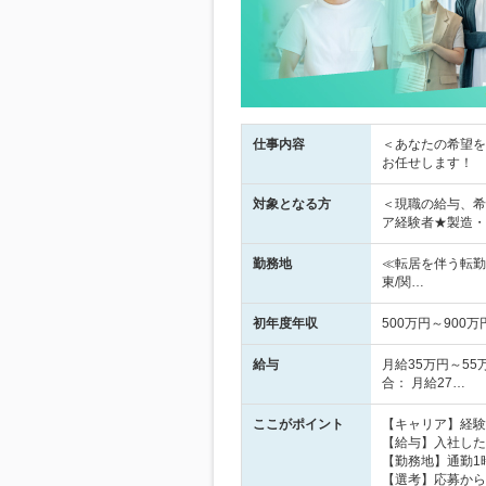
仕事内容
＜あなたの希望を
お任せします！
対象となる方
＜現職の給与、希
ア経験者★製造・
勤務地
≪転居を伴う転勤
東/関…
初年度年収
500万円～900万
給与
月給35万円～5
合： 月給27…
ここがポイント
【キャリア】経験
【給与】入社した
【勤務地】通勤1
【選考】応募から