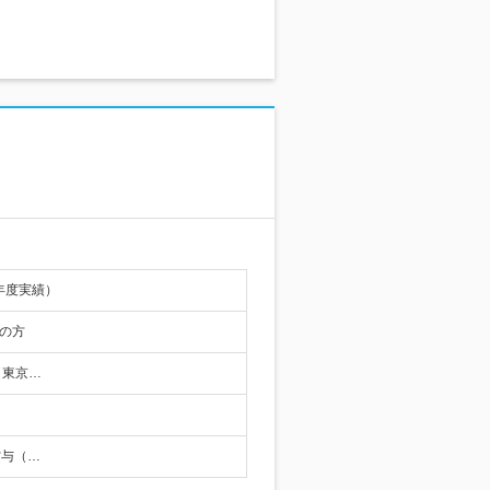
年度実績）
の方
（東京…
賞与（…