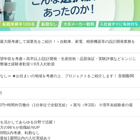
最大限考慮して就業先をご紹介！＞自動車、家電、精密機器等の設計開発業務を
望年収を考慮＞高卒以上/設計開発・生産技術・品質保証・実験評価などエンジニ
整備士経験者歓迎☆9月入社歓迎
なし≫ ★お住まいの地域を考慮の上、プロジェクトをご紹介します！ 首都圏/関
円
5万円+時間外労働分（1分単位で全額支給）＋賞与（年2回） ※理卒未経験者の場
を活かしてあらゆる分野で活躍！
方の98％が前職給与UP
時間以内考慮、転勤なし
最短1週間以内の入社実績あり