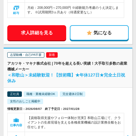
月給：208,000円～270,000円 ※経験能力考慮のうえ決定しま
す。 ※試用期間3ヵ月あり（待遇変更なし）
給与
求人詳細を見る
気になる
志望動機・自己PR不要
アカツキ・マキナ株式会社 | 70年を超える長い実績！大手取引多数の産業
機械メーカー
＜和歌山＞未経験歓迎！【技術職】★年休127日★完全土日祝
休み
正社員
職種・業種未経験OK
完全週休2日制
女性のおしごと掲載中
情報更新日：2026/08/07 終了予定日：2027/01/28
【資格取得支援やフォロー体制が充実】和歌山工場にて、クラ
イアントの生産現場を支える各種産業機械の設計業務全般をお
仕事内容
任せします。