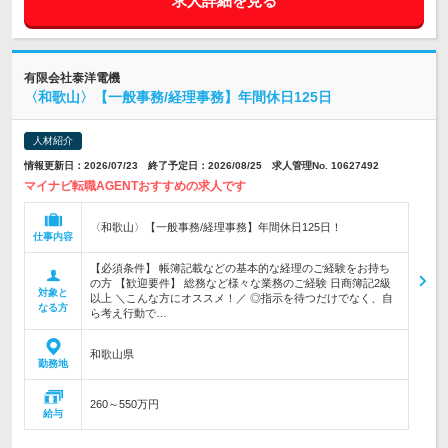
求人詳細を見る
有限会社泰洋電機
〈和歌山〉【一般事務/経理事務】年間休日125日
人材紹介
情報更新日：2026/07/23 終了予定日：2026/08/25 求人管理No. 10627492
マイナビ転職AGENTおすすめの求人です
〈和歌山〉【一般事務/経理事務】年間休日125日！
仕事内容
【必須条件】 帳簿記載などの基本的な経理のご経験をお持ち
の方 【歓迎要件】 総務など様々な業務のご経験 日商簿記2級
対象と
以上 ＼こんな方にオススメ！／ ◎指示を待つだけでなく、自
なる方
ら考え行動で…
和歌山県
勤務地
260～550万円
給与