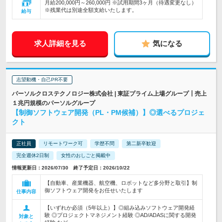
月給200,000円～260,000円 ※試用期間3ヶ月（待遇変更なし）
※残業代は別途全額支給いたします。
給与
求人詳細を見る
気になる
志望動機・自己PR不要
パーソルクロステクノロジー株式会社 | 東証プライム上場グループ┃売上
１兆円規模のパーソルグループ
【制御ソフトウェア開発（PL・PM候補）】◎選べるプロジェ
クト
正社員
リモートワーク可
学歴不問
第二新卒歓迎
完全週休2日制
女性のおしごと掲載中
情報更新日：2026/07/30 終了予定日：2026/10/22
【自動車、産業機器、航空機、ロボットなど多分野と取引】制
御ソフトウェア開発をお任せいたします
仕事内容
【いずれか必須（5年以上）】◎組み込みソフトウェア開発経
験 ◎プロジェクトマネジメント経験 ◎AD/ADASに関する開発
対象と