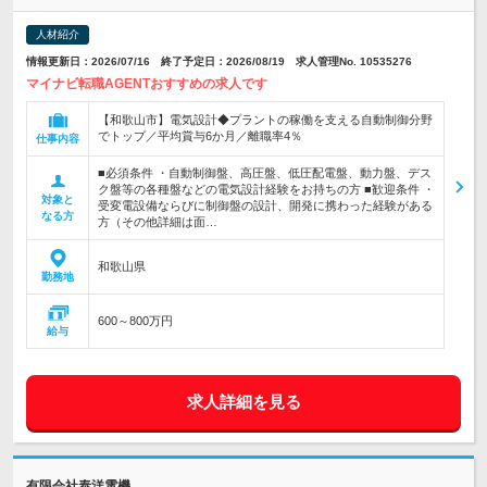
人材紹介
情報更新日：2026/07/16 終了予定日：2026/08/19 求人管理No. 10535276
マイナビ転職AGENTおすすめの求人です
【和歌山市】電気設計◆プラントの稼働を支える自動制御分野
でトップ／平均賞与6か月／離職率4％
仕事内容
■必須条件 ・自動制御盤、高圧盤、低圧配電盤、動力盤、デス
ク盤等の各種盤などの電気設計経験をお持ちの方 ■歓迎条件 ・
対象と
受変電設備ならびに制御盤の設計、開発に携わった経験がある
なる方
方（その他詳細は面…
和歌山県
勤務地
600～800万円
給与
求人詳細を見る
有限会社泰洋電機