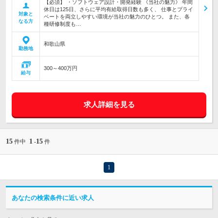
【必須】 ・ソフトウェア設計・開発経験 《当社の魅力》 年間
休日は125日、さらに平均有給取得日数も多く、 仕事とプライ
対象と
ベートを両立しやすい環境が当社の魅力のひとつ。 また、各
なる方
種研修制度も…
和歌山県
勤務地
300～400万円
給与
求人詳細を見る
15
1
15
件中
-
件
1
あなたの検索条件に近い求人