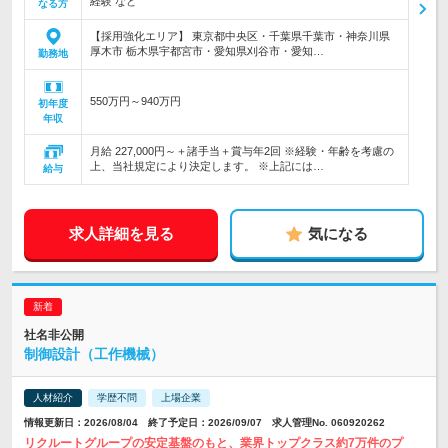
経験 など
なる方
【採用強化エリア】 東京都中央区・千葉県千葉市・神奈川県
厚木市 栃木県宇都宮市・愛知県刈谷市・愛知…
勤務地
550万円～940万円
初年度
年収
月給 227,000円～＋諸手当＋賞与年2回 ※経験・年齢を考慮の
上、当社規定により決定します。 ※上記には…
給与
求人詳細を見る
気になる
社名非公開
制御設計（工作機械）
人材紹介
学歴不問
上場企業
情報更新日：2026/08/04 終了予定日：2026/09/07 求人管理No. 060920262
リクルートグループの安定基盤のもと、業界トップクラス約7万件のプ