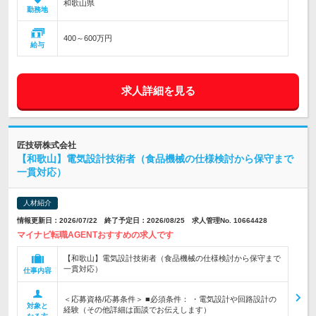
和歌山県
勤務地
400～600万円
給与
求人詳細を見る
匠技研株式会社
【和歌山】電気設計技術者（食品機械の仕様検討から保守まで
一貫対応）
人材紹介
情報更新日：2026/07/22 終了予定日：2026/08/25 求人管理No. 10664428
マイナビ転職AGENTおすすめの求人です
【和歌山】電気設計技術者（食品機械の仕様検討から保守まで
一貫対応）
仕事内容
＜応募資格/応募条件＞ ■必須条件： ・電気設計や回路設計の
対象と
経験（その他詳細は面談でお伝えします）