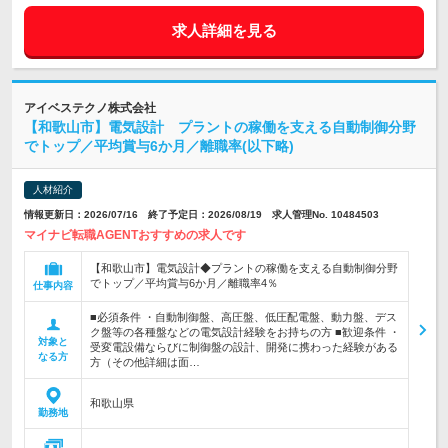
求人詳細を見る
アイベステクノ株式会社
【和歌山市】電気設計 プラントの稼働を支える自動制御分野
でトップ／平均賞与6か月／離職率(以下略)
人材紹介
情報更新日：2026/07/16 終了予定日：2026/08/19 求人管理No. 10484503
マイナビ転職AGENTおすすめの求人です
【和歌山市】電気設計◆プラントの稼働を支える自動制御分野
でトップ／平均賞与6か月／離職率4％
仕事内容
■必須条件 ・自動制御盤、高圧盤、低圧配電盤、動力盤、デス
ク盤等の各種盤などの電気設計経験をお持ちの方 ■歓迎条件 ・
対象と
受変電設備ならびに制御盤の設計、開発に携わった経験がある
なる方
方（その他詳細は面…
和歌山県
勤務地