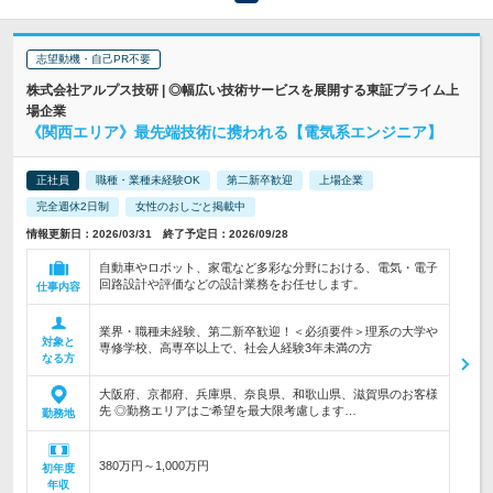
志望動機・自己PR不要
株式会社アルプス技研 | ◎幅広い技術サービスを展開する東証プライム上
場企業
《関西エリア》最先端技術に携われる【電気系エンジニア】
正社員
職種・業種未経験OK
第二新卒歓迎
上場企業
完全週休2日制
女性のおしごと掲載中
情報更新日：2026/03/31 終了予定日：2026/09/28
自動車やロボット、家電など多彩な分野における、電気・電子
回路設計や評価などの設計業務をお任せします。
仕事内容
業界・職種未経験、第二新卒歓迎！＜必須要件＞理系の大学や
対象と
専修学校、高専卒以上で、社会人経験3年未満の方
なる方
大阪府、京都府、兵庫県、奈良県、和歌山県、滋賀県のお客様
先 ◎勤務エリアはご希望を最大限考慮します…
勤務地
380万円～1,000万円
初年度
年収