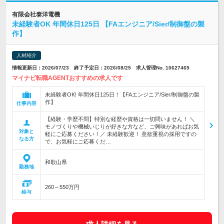
有限会社泰洋電機
未経験者OK 年間休日125日 【FAエンジニア/Sier/制御盤の製
作】
人材紹介
情報更新日：2026/07/23 終了予定日：2026/08/25 求人管理No. 10627465
マイナビ転職AGENTおすすめの求人です
未経験者OK! 年間休日125日！【FAエンジニア/Sier/制御盤の製
作】
仕事内容
【経験・学歴不問】特別な経歴や資格は一切問いません！ ＼
モノづくりや機械いじりが好きな方など、ご興味があればお気
対象と
軽にご応募ください！／ 未経験歓迎！ 意欲重視の採用ですの
なる方
で、お気軽にご応募くだ…
和歌山県
勤務地
260～550万円
給与