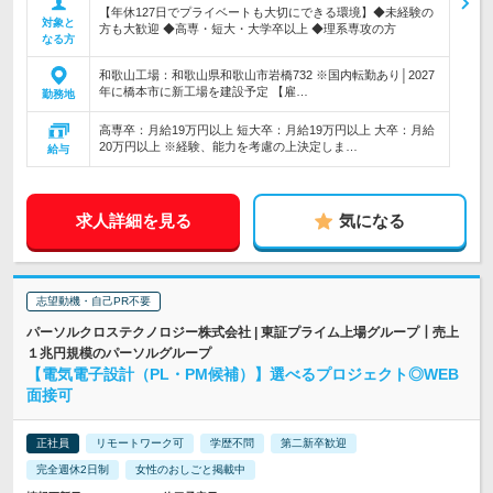
【年休127日でプライベートも大切にできる環境】◆未経験の
対象と
方も大歓迎 ◆高専・短大・大学卒以上 ◆理系専攻の方
なる方
和歌山工場：和歌山県和歌山市岩橋732 ※国内転勤あり│2027
年に橋本市に新工場を建設予定 【雇…
勤務地
高専卒：月給19万円以上 短大卒：月給19万円以上 大卒：月給
20万円以上 ※経験、能力を考慮の上決定しま…
給与
求人詳細を見る
気になる
志望動機・自己PR不要
パーソルクロステクノロジー株式会社 | 東証プライム上場グループ┃売上
１兆円規模のパーソルグループ
【電気電子設計（PL・PM候補）】選べるプロジェクト◎WEB
面接可
正社員
リモートワーク可
学歴不問
第二新卒歓迎
完全週休2日制
女性のおしごと掲載中