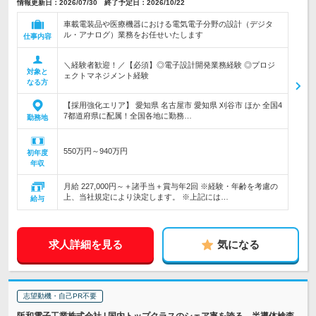
情報更新日：2026/07/30 終了予定日：2026/10/22
車載電装品や医療機器における電気電子分野の設計（デジタ
ル・アナログ）業務をお任せいたします
仕事内容
＼経験者歓迎！／【必須】◎電子設計開発業務経験 ◎プロジ
対象と
ェクトマネジメント経験
なる方
【採用強化エリア】 愛知県 名古屋市 愛知県 刈谷市 ほか 全国4
7都道府県に配属！全国各地に勤務…
勤務地
550万円～940万円
初年度
年収
月給 227,000円～＋諸手当＋賞与年2回 ※経験・年齢を考慮の
上、当社規定により決定します。 ※上記には…
給与
求人詳細を見る
気になる
志望動機・自己PR不要