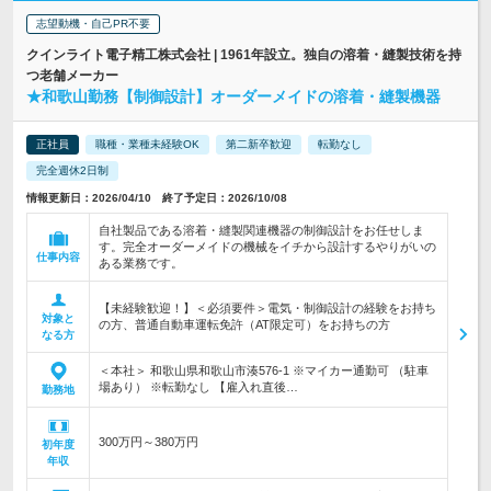
志望動機・自己PR不要
クインライト電子精工株式会社 | 1961年設立。独自の溶着・縫製技術を持
つ老舗メーカー
★和歌山勤務【制御設計】オーダーメイドの溶着・縫製機器
正社員
職種・業種未経験OK
第二新卒歓迎
転勤なし
完全週休2日制
情報更新日：2026/04/10 終了予定日：2026/10/08
自社製品である溶着・縫製関連機器の制御設計をお任せしま
す。完全オーダーメイドの機械をイチから設計するやりがいの
仕事内容
ある業務です。
【未経験歓迎！】＜必須要件＞電気・制御設計の経験をお持ち
対象と
の方、普通自動車運転免許（AT限定可）をお持ちの方
なる方
＜本社＞ 和歌山県和歌山市湊576-1 ※マイカー通勤可 （駐車
場あり） ※転勤なし 【雇入れ直後…
勤務地
300万円～380万円
初年度
年収