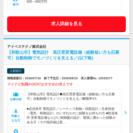
600～800万円
給与
求人詳細を見る
アイベステクノ株式会社
【和歌山市】電気設計 高圧受変電設備（経験短い方も応募
可）自動制御でモノづくりを支える／(以下略)
人材紹介
情報更新日：2026/07/16 終了予定日：2026/08/19 求人管理No. 10535277
マイナビ転職AGENTおすすめの求人です
【和歌山市】電気設計◆高圧受変電設備（経験短い方も応募
可）自動制御でモノづくりを支える／離職率4％
仕事内容
■必須条件 電気設計／シーケンス制御／回路設計／生産技術
（電気・制御設計）のいずれかのご経験をお持ちの方 ■歓迎条
対象と
件 受変電設備ならびに制御盤の設計、開発に携わった経験が
なる方
ある方（その他詳細は面…