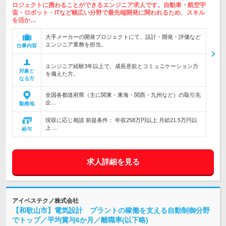
ロジェクトに携わることができるエンジニア求人です。自動車・航空宇
宙・ロボット・ITなど幅広い分野で最先端開発に関われるため、スキル
を活か…
大手メーカーの開発プロジェクトにて、設計・開発・評価など
エンジニア業務を担当。
仕事内容
エンジニア経験3年以上で、成長意欲とコミュニケーション力
対象と
を備えた方。
なる方
全国各都道府県（主に関東・東海・関西・九州など）の取引先
企…
勤務地
現収に応じ相談 前提条件： 年収258万円以上 月給21.5万円以
上 …
給与
求人詳細を見る
アイベステクノ株式会社
【和歌山市】電気設計 プラントの稼働を支える自動制御分野
でトップ／平均賞与6か月／離職率(以下略)