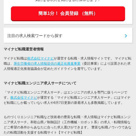
簡単1分！
会員登録
（無料）
注目の求人検索ワードから探す
マイナビ転職運営者情報
マイナビ転職は
株式会社マイナビ
が運営する転職・求人情報サイトです。 マイナビ転
職は、
厚生労働省の求人情報提供の適正化推進事業
（委託事業）により設置された求
人情報適正化推進協議会が定めたガイドラインを遵守しています。
マイナビ転職エンジニア求人サーチについて
「マイナビ転職エンジニア求人サーチ」はエンジニアの求人を専門に扱うページで
す。
株式会社マイナビ
が運営する「マイナビ転職エンジニア求人サーチ」にはマイナ
ビ転職にしか載っていない求人や8月7日更新の新着求人も多数掲載しています。
ものづくりエンジニア転職など技術者の豊富な転職・求人情報はマイナビ転職エンジ
ニア求人サーチ。和歌山県／制御設計（工作機械・ロボット系）の求人・転職情報な
どご希望の条件からあなたに合った求人選びができます。 豊富な転職ノウハウであな
たの転職活動を支援する転職サイト【マイナビ転職】