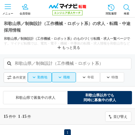
メニュー
会員登録
閲覧履歴
検索
和歌山県／制御設計（工作機械・ロボット系）の求人・転職・中途
採用情報
和歌山県／制御設計（工作機械・ロボット系）のものづくり転職・求人一覧ページで
す。マイナビ転職では、電気・電子・機械・半導体の転職・求人情報を和歌山市など
もっと見る
の条件からも探せます。
和歌山県／制御設計（工作機械・ロボット系）
勤務地
職種
年収
特徴
条件変更
和歌山県
以外でも
和歌山県
で募集中の求人
同時に募集中の求人
15
1
15
件中
-
件
並び替え
1