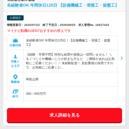
未経験者OK 年間休日125日 【設備機械工・溶接工・旋盤工】
人材紹介
情報更新日：2026/07/23 終了予定日：2026/08/25 求人管理No. 10627433
マイナビ転職AGENTおすすめの求人です
未経験者OK! 年間休日125日！【設備機械工・溶接工・旋盤
工】
仕事内容
【経験・学歴不問】特別な経歴や資格は一切問いません！ ＼
モノづくりや機械いじりが好きな方など、ご興味があればお気
対象と
軽にご応募ください！／ 未経験歓迎！ 意欲重視の採用ですの
なる方
で、お気軽にご応募くだ…
和歌山県
勤務地
260～550万円
給与
求人詳細を見る