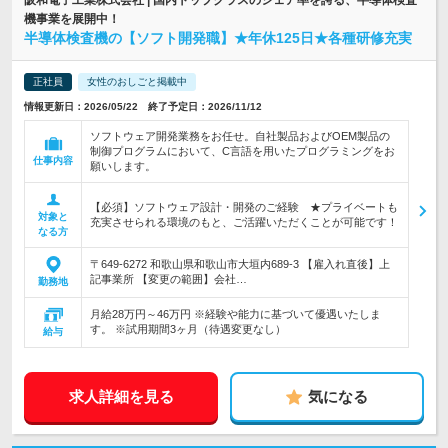
阪和電子工業株式会社 | 国内トップクラスのシェア率を誇る、半導体検査
機事業を展開中！
半導体検査機の【ソフト開発職】★年休125日★各種研修充実
正社員
女性のおしごと掲載中
情報更新日：2026/05/22 終了予定日：2026/11/12
ソフトウェア開発業務をお任せ。自社製品およびOEM製品の
制御プログラムにおいて、C言語を用いたプログラミングをお
仕事内容
願いします。
【必須】ソフトウェア設計・開発のご経験 ★プライベートも
対象と
充実させられる環境のもと、ご活躍いただくことが可能です！
なる方
〒649-6272 和歌山県和歌山市大垣内689-3 【雇入れ直後】上
記事業所 【変更の範囲】会社…
勤務地
月給28万円～46万円 ※経験や能力に基づいて優遇いたしま
す。 ※試用期間3ヶ月（待遇変更なし）
給与
求人詳細を見る
気になる