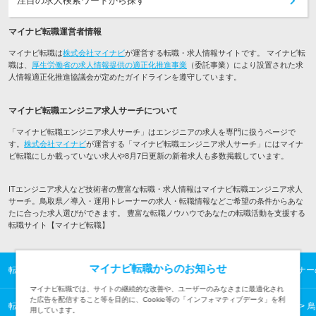
注目の求人検索ワードから探す
マイナビ転職運営者情報
マイナビ転職は
株式会社マイナビ
が運営する転職・求人情報サイトです。 マイナビ転
職は、
厚生労働省の求人情報提供の適正化推進事業
（委託事業）により設置された求
人情報適正化推進協議会が定めたガイドラインを遵守しています。
マイナビ転職エンジニア求人サーチについて
「マイナビ転職エンジニア求人サーチ」はエンジニアの求人を専門に扱うページで
す。
株式会社マイナビ
が運営する「マイナビ転職エンジニア求人サーチ」にはマイナ
ビ転職にしか載っていない求人や8月7日更新の新着求人も多数掲載しています。
ITエンジニア求人など技術者の豊富な転職・求人情報はマイナビ転職エンジニア求人
サーチ。鳥取県／導入・運用トレーナーの求人・転職情報などご希望の条件からあな
たに合った求人選びができます。 豊富な転職ノウハウであなたの転職活動を支援する
転職サイト【マイナビ転職】
マイナビ転職からのお知らせ
転職TOP
ITエンジニアの転職・求人情報TOP
鳥取県／導入・運用トレーナー
マイナビ転職では、サイトの継続的な改善や、ユーザーのみなさまに最適化され
た広告を配信すること等を目的に、Cookie等の「インフォマティブデータ」を利
転職TOP
ITエンジニアの転職・求人情報TOP
中国の転職・求人情報一覧
鳥
用しています。