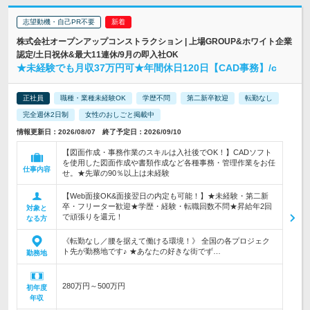
志望動機・自己PR不要
株式会社オープンアップコンストラクション | 上場GROUP&ホワイト企業
認定/土日祝休&最大11連休/9月の即入社OK
★未経験でも月収37万円可★年間休日120日【CAD事務】/c
正社員
職種・業種未経験OK
学歴不問
第二新卒歓迎
転勤なし
完全週休2日制
女性のおしごと掲載中
情報更新日：2026/08/07 終了予定日：2026/09/10
【図面作成・事務作業のスキルは入社後でOK！】CADソフト
を使用した図面作成や書類作成など各種事務・管理作業をお任
仕事内容
せ。★先輩の90％以上は未経験
【Web面接OK&面接翌日の内定も可能！】★未経験・第二新
卒・フリーター歓迎★学歴・経験・転職回数不問★昇給年2回
対象と
で頑張りを還元！
なる方
《転勤なし／腰を据えて働ける環境！》 全国の各プロジェク
ト先が勤務地です♪ ★あなたの好きな街でず…
勤務地
280万円～500万円
初年度
年収