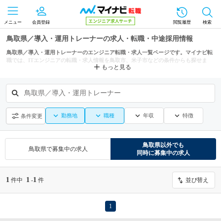
メニュー
会員登録
閲覧履歴
検索
鳥取県／導入・運用トレーナーの求人・転職・中途採用情報
鳥取県／導入・運用トレーナーのエンジニア転職・求人一覧ページです。マイナビ転
職では、ITエンジニアの転職・求人情報を鳥取市、米子市などの条件からも探せま
もっと見る
す。
鳥取県／導入・運用トレーナー
勤務地
職種
年収
特徴
条件変更
鳥取県
以外でも
鳥取県
で募集中の求人
同時に募集中の求人
1
1
1
件中
-
件
並び替え
1