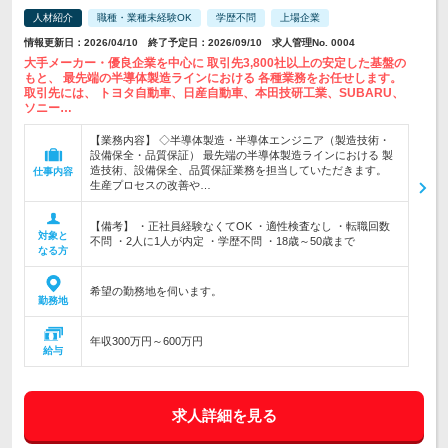
人材紹介
職種・業種未経験OK
学歴不問
上場企業
情報更新日：2026/04/10 終了予定日：2026/09/10 求人管理No. 0004
大手メーカー・優良企業を中心に 取引先3,800社以上の安定した基盤の
もと、 最先端の半導体製造ラインにおける 各種業務をお任せします。
取引先には、 トヨタ自動車、日産自動車、本田技研工業、SUBARU、
ソニー…
【業務内容】 ◇半導体製造・半導体エンジニア（製造技術・
設備保全・品質保証） 最先端の半導体製造ラインにおける 製
造技術、設備保全、品質保証業務を担当していただきます。
仕事内容
生産プロセスの改善や…
【備考】 ・正社員経験なくてOK ・適性検査なし ・転職回数
対象と
不問 ・2人に1人が内定 ・学歴不問 ・18歳～50歳まで
なる方
希望の勤務地を伺います。
勤務地
年収300万円～600万円
給与
求人詳細を見る