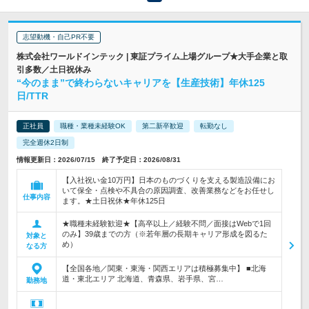
志望動機・自己PR不要
株式会社ワールドインテック | 東証プライム上場グループ★大手企業と取
引多数／土日祝休み
“今のまま”で終わらないキャリアを【生産技術】年休125
日/TTR
正社員
職種・業種未経験OK
第二新卒歓迎
転勤なし
完全週休2日制
情報更新日：2026/07/15 終了予定日：2026/08/31
【入社祝い金10万円】日本のものづくりを支える製造設備にお
いて保全・点検や不具合の原因調査、改善業務などをお任せし
仕事内容
ます。★土日祝休★年休125日
★職種未経験歓迎★【高卒以上／経験不問／面接はWebで1回
のみ】39歳までの方（※若年層の長期キャリア形成を図るた
対象と
め）
なる方
【全国各地／関東・東海・関西エリアは積極募集中】 ■北海
道・東北エリア 北海道、青森県、岩手県、宮…
勤務地