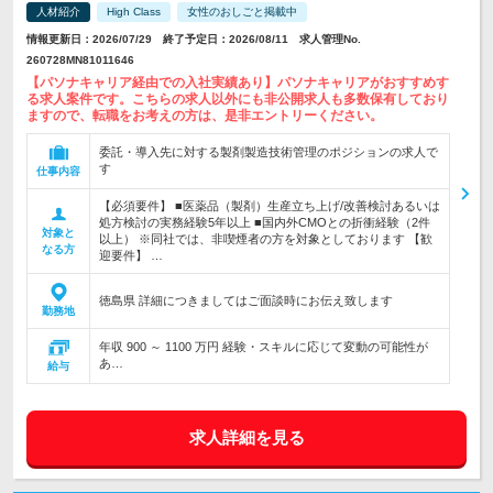
人材紹介
High Class
女性のおしごと掲載中
情報更新日：2026/07/29 終了予定日：2026/08/11 求人管理No.
260728MN81011646
【パソナキャリア経由での入社実績あり】パソナキャリアがおすすめす
る求人案件です。こちらの求人以外にも非公開求人も多数保有しており
ますので、転職をお考えの方は、是非エントリーください。
委託・導入先に対する製剤製造技術管理のポジションの求人で
す
仕事内容
【必須要件】 ■医薬品（製剤）生産立ち上げ/改善検討あるいは
処方検討の実務経験5年以上 ■国内外CMOとの折衝経験（2件
対象と
以上） ※同社では、非喫煙者の方を対象としております 【歓
なる方
迎要件】 …
徳島県 詳細につきましてはご面談時にお伝え致します
勤務地
年収 900 ～ 1100 万円 経験・スキルに応じて変動の可能性が
あ…
給与
求人詳細を見る