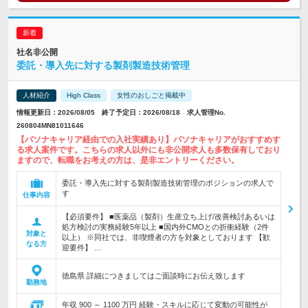
社名非公開
委託・導入先に対する製剤製造技術管理
人材紹介
High Class
女性のおしごと掲載中
情報更新日：2026/08/05 終了予定日：2026/08/18 求人管理No.
260804MN81011646
【パソナキャリア経由での入社実績あり】パソナキャリアがおすすめす
る求人案件です。こちらの求人以外にも非公開求人も多数保有しており
ますので、転職をお考えの方は、是非エントリーください。
委託・導入先に対する製剤製造技術管理のポジションの求人で
す
仕事内容
【必須要件】 ■医薬品（製剤）生産立ち上げ/改善検討あるいは
処方検討の実務経験5年以上 ■国内外CMOとの折衝経験（2件
対象と
以上） ※同社では、非喫煙者の方を対象としております 【歓
なる方
迎要件】 …
徳島県 詳細につきましてはご面談時にお伝え致します
勤務地
年収 900 ～ 1100 万円 経験・スキルに応じて変動の可能性が