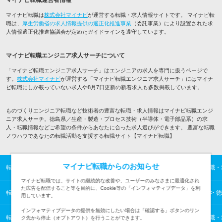
マイナビ転職運営者情報
マイナビ転職は
株式会社マイナビ
が運営する転職・求人情報サイトです。 マイナビ転
職は、
厚生労働省の求人情報提供の適正化推進事業
（委託事業）により設置された求
人情報適正化推進協議会が定めたガイドラインを遵守しています。
マイナビ転職エンジニア求人サーチについて
「マイナビ転職エンジニア求人サーチ」はエンジニアの求人を専門に扱うページで
す。
株式会社マイナビ
が運営する「マイナビ転職エンジニア求人サーチ」にはマイナ
ビ転職にしか載っていない求人や8月7日更新の新着求人も多数掲載しています。
ものづくりエンジニア転職など技術者の豊富な転職・求人情報はマイナビ転職エンジ
ニア求人サーチ。徳島県／生産・製造・プロセス技術（半導体・電子部品系）の求
人・転職情報などご希望の条件からあなたに合った求人選びができます。 豊富な転職
ノウハウであなたの転職活動を支援する転職サイト【マイナビ転職】
マイナビ転職からのお知らせ
転職TOP
ITエンジニアの転職・求人情報TOP
ものづくりエンジニアの転職・
マイナビ転職では、サイトの継続的な改善や、ユーザーのみなさまに最適化され
た広告を配信すること等を目的に、Cookie等の「インフォマティブデータ」を利
転職TOP
ITエンジニアの転職・求人情報TOP
四国の転職・求人情報一覧
徳
用しています。
インフォマティブデータの提供を無効にしたい場合は「確認する」ボタンのリン
転職TOP
ITエンジニアの転職・求人情報TOP
ものづくりエンジニアの転職・
ク先から停止（オプトアウト）を行うことができます。