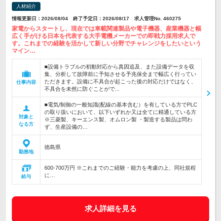
人材紹介
情報更新日：2026/08/04 終了予定日：2026/08/17 求人管理No. 460275
家電からスタートし、現在では車載関連製品や電子機器、産業機器と幅
広く手がける日本を代表する大手電機メーカーでの即戦力採用求人で
す。これまでの経験を活かして新しい分野でチャレンジをしたいという
マイン…
■設備トラブルの初動対応から真因追及、また設備データを収
集、分析して故障前に予知させる予兆保全まで幅広く行ってい
ただきます。設備に不具合が起こった後の対応だけではなく、
仕事内容
不具合を未然に防ぐことがで...
■電気/制御の一般知識(配線の基本含む）を有している方でPLC
の取り扱いにおいて、以下いずれか又は全てに精通している方
対象と
※三菱製、キーエンス製、オムロン製 ・製造する製品は問わ
なる方
ず、生産設備の…
徳島県
勤務地
600-700万円 ※これまでのご経験・能力を考慮の上、同社規程
に…
給与
求人詳細を見る