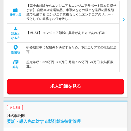
【完全未経験からエンジニア＆エンジニアサポート職を目指せ
ます】 自動車や家電製品、半導体などの様々な業界の開発領
域で活躍する エンジニア業務もしくはエンジニアのサポート
仕事内容
役としての業務をお任せ致し…
【MUST】 エンジニア領域に興味がある方であればOK！
対象と
なる方
研修期間中に配属先を決定するため、下記エリアでの転勤転居
可…
勤務地
想定年収：320万円~380万円 月給：22万円~24万円 賞与回数：
2回…
給与
求人詳細を見る
あと2日
社名非公開
委託・導入先に対する製剤製造技術管理