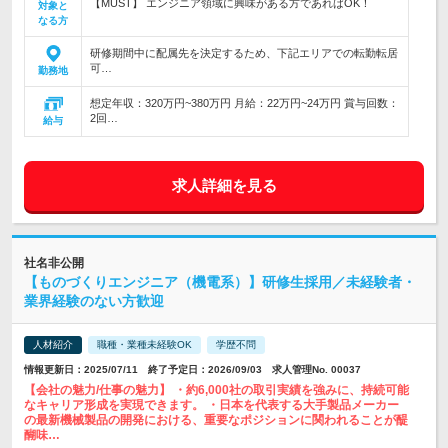
【MUST】 エンジニア領域に興味がある方であればOK！
対象と
なる方
研修期間中に配属先を決定するため、下記エリアでの転勤転居
可…
勤務地
想定年収：320万円~380万円 月給：22万円~24万円 賞与回数：
2回…
給与
求人詳細を見る
社名非公開
【ものづくりエンジニア（機電系）】研修生採用／未経験者・
業界経験のない方歓迎
人材紹介
職種・業種未経験OK
学歴不問
情報更新日：2025/07/11 終了予定日：2026/09/03 求人管理No. 00037
【会社の魅力/仕事の魅力】 ・約6,000社の取引実績を強みに、持続可能
なキャリア形成を実現できます。 ・日本を代表する大手製品メーカー
の最新機械製品の開発における、重要なポジションに関われることが醍
醐味…