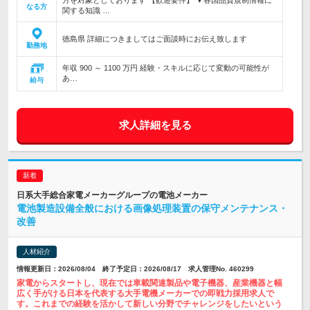
方を対象としております 【歓迎要件】 ▼各国品質規制情報に
なる方
関する知識 …
徳島県 詳細につきましてはご面談時にお伝え致します
勤務地
年収 900 ～ 1100 万円 経験・スキルに応じて変動の可能性が
あ…
給与
求人詳細を見る
日系大手総合家電メーカーグループの電池メーカー
電池製造設備全般における画像処理装置の保守メンテナンス・
改善
人材紹介
情報更新日：2026/08/04 終了予定日：2026/08/17 求人管理No. 460299
家電からスタートし、現在では車載関連製品や電子機器、産業機器と幅
広く手がける日本を代表する大手電機メーカーでの即戦力採用求人で
す。これまでの経験を活かして新しい分野でチャレンジをしたいという