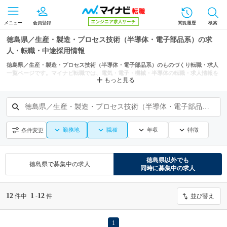
メニュー
会員登録
閲覧履歴
検索
徳島県／生産・製造・プロセス技術（半導体・電子部品系）の求
人・転職・中途採用情報
徳島県／生産・製造・プロセス技術（半導体・電子部品系）のものづくり転職・求人
一覧ページです。マイナビ転職では、電気・電子・機械・半導体の転職・求人情報を
もっと見る
徳島市などの条件からも探せます。
徳島県／生産・製造・プロセス技術（半導体・電子部品系）
勤務地
職種
年収
特徴
条件変更
徳島県
以外でも
徳島県
で募集中の求人
同時に募集中の求人
12
1
12
件中
-
件
並び替え
1