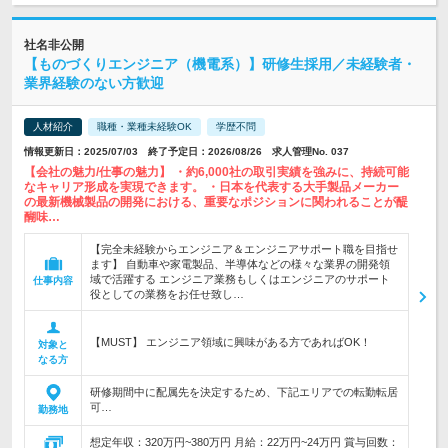
社名非公開
【ものづくりエンジニア（機電系）】研修生採用／未経験者・
業界経験のない方歓迎
人材紹介
職種・業種未経験OK
学歴不問
情報更新日：2025/07/03 終了予定日：2026/08/26 求人管理No. 037
【会社の魅力/仕事の魅力】 ・約6,000社の取引実績を強みに、持続可能
なキャリア形成を実現できます。 ・日本を代表する大手製品メーカー
の最新機械製品の開発における、重要なポジションに関われることが醍
醐味…
【完全未経験からエンジニア＆エンジニアサポート職を目指せ
ます】 自動車や家電製品、半導体などの様々な業界の開発領
域で活躍する エンジニア業務もしくはエンジニアのサポート
仕事内容
役としての業務をお任せ致し…
【MUST】 エンジニア領域に興味がある方であればOK！
対象と
なる方
研修期間中に配属先を決定するため、下記エリアでの転勤転居
可…
勤務地
想定年収：320万円~380万円 月給：22万円~24万円 賞与回数：