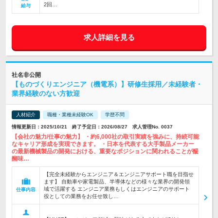
2回…
給与
求人詳細を見る
社名非公開
【ものづくりエンジニア（機電系）】研修生採用／未経験者・
業界経験のない方歓迎
人材紹介
職種・業種未経験OK
学歴不問
情報更新日：2025/10/21 終了予定日：2026/08/27 求人管理No. 0037
【会社の魅力/仕事の魅力】 ・約6,000社の取引実績を強みに、持続可能
なキャリア形成を実現できます。 ・日本を代表する大手製品メーカー
の最新機械製品の開発における、重要なポジションに関われることが醍
醐味…
【完全未経験からエンジニア＆エンジニアサポート職を目指せ
ます】 自動車や家電製品、半導体などの様々な業界の開発領
域で活躍する エンジニア業務もしくはエンジニアのサポート
仕事内容
役としての業務をお任せ致し…