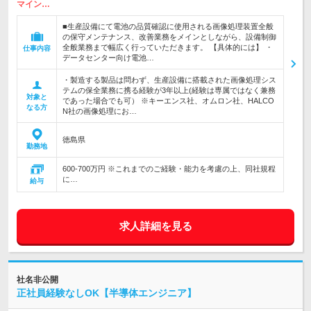
マイン…
■生産設備にて電池の品質確認に使用される画像処理装置全般
の保守メンテナンス、改善業務をメインとしながら、設備制御
全般業務まで幅広く行っていただきます。 【具体的には】 ・
仕事内容
データセンター向け電池…
・製造する製品は問わず、生産設備に搭載された画像処理シス
テムの保全業務に携る経験が3年以上(経験は専属ではなく兼務
対象と
であった場合でも可） ※キーエンス社、オムロン社、HALCO
なる方
N社の画像処理にお…
徳島県
勤務地
600-700万円 ※これまでのご経験・能力を考慮の上、同社規程
に…
給与
求人詳細を見る
社名非公開
正社員経験なしOK【半導体エンジニア】