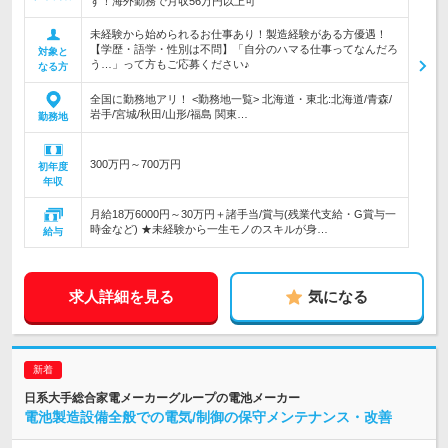
す！海外勤務で月収56万円以上可
未経験から始められるお仕事あり！製造経験がある方優遇！
【学歴・語学・性別は不問】「自分のハマる仕事ってなんだろ
対象と
う…」って方もご応募ください♪
なる方
全国に勤務地アリ！ <勤務地一覧> 北海道・東北:北海道/青森/
岩手/宮城/秋田/山形/福島 関東…
勤務地
300万円～700万円
初年度
年収
月給18万6000円～30万円＋諸手当/賞与(残業代支給・G賞与一
時金など) ★未経験から一生モノのスキルが身…
給与
求人詳細を見る
気になる
日系大手総合家電メーカーグループの電池メーカー
電池製造設備全般での電気/制御の保守メンテナンス・改善