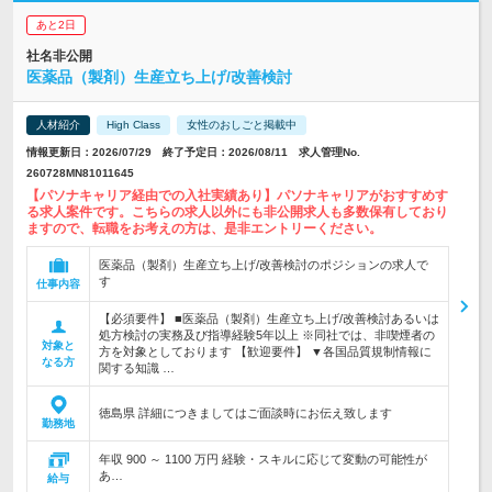
あと2日
社名非公開
医薬品（製剤）生産立ち上げ/改善検討
人材紹介
High Class
女性のおしごと掲載中
情報更新日：2026/07/29 終了予定日：2026/08/11 求人管理No.
260728MN81011645
【パソナキャリア経由での入社実績あり】パソナキャリアがおすすめす
る求人案件です。こちらの求人以外にも非公開求人も多数保有しており
ますので、転職をお考えの方は、是非エントリーください。
医薬品（製剤）生産立ち上げ/改善検討のポジションの求人で
す
仕事内容
【必須要件】 ■医薬品（製剤）生産立ち上げ/改善検討あるいは
処方検討の実務及び指導経験5年以上 ※同社では、非喫煙者の
対象と
方を対象としております 【歓迎要件】 ▼各国品質規制情報に
なる方
関する知識 …
徳島県 詳細につきましてはご面談時にお伝え致します
勤務地
年収 900 ～ 1100 万円 経験・スキルに応じて変動の可能性が
あ…
給与