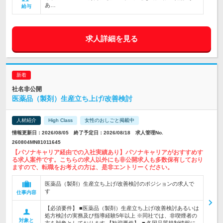
あ…
給与
求人詳細を見る
社名非公開
医薬品（製剤）生産立ち上げ/改善検討
人材紹介
High Class
女性のおしごと掲載中
情報更新日：2026/08/05 終了予定日：2026/08/18 求人管理No.
260804MN81011645
【パソナキャリア経由での入社実績あり】パソナキャリアがおすすめす
る求人案件です。こちらの求人以外にも非公開求人も多数保有しており
ますので、転職をお考えの方は、是非エントリーください。
医薬品（製剤）生産立ち上げ/改善検討のポジションの求人で
す
仕事内容
【必須要件】 ■医薬品（製剤）生産立ち上げ/改善検討あるいは
処方検討の実務及び指導経験5年以上 ※同社では、非喫煙者の
対象と