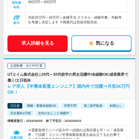
360万円～600万円
初年度
年収
月給25万円～40万円＋各種手当 ※スキル・経験年数・年齢等
を考慮し決定します ※残業代は別途全額支給…
給与
求人詳細を見る
気になる
志望動機・自己PR不要
UTエイム株式会社 | 20代～30代前半の男女活躍中/未経験OK/成長業界で
働く/土日祝休
レア求人【半導体装置エンジニア】国内外で活躍⇒月収56万円
OK！
正社員
職種・業種未経験OK
学歴不問
第二新卒歓迎
転勤なし
完全週休2日制
女性のおしごと掲載中
情報更新日：2026/08/05 終了予定日：2026/09/03
≪需要急増でニーズ拡大中⇒頑張れば高待遇も可！≫「成長業
界」で活躍！コツコツ半導体製造装置を組み立てるお仕事で
仕事内容