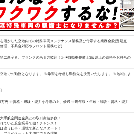
を活かした空港内での特殊車両メンテナンス業務及び付帯する業務全般(定期点
修理、不具合対応やフロント業務など)
第二新卒者、ブランクのある方歓迎！≫ ■自動車整備士3級以上の資格をお持ちの
空港での勤務となります。 ※希望を考慮し勤務先を決定いたします。 ※地域によ
円
85万円 ※資格・経験・能力を考慮の上、優遇 ※現年収・年齢・経験・資格・能力
大手航空関連企業との取引実績多数！
れていた航空業界で働くチャンス！
は違う仕事・環境で新たなスタート！
。プライベートも大切にできる環境