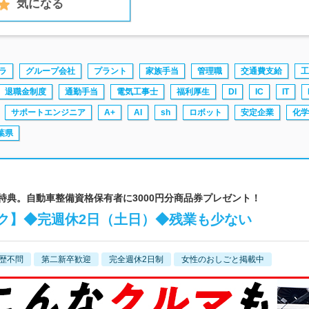
気になる
ラ
グループ会社
プラント
家族手当
管理職
交通費支給
工
退職金制度
通勤手当
電気工事士
福利厚生
DI
IC
IT
サポートエンジニア
A+
AI
sh
ロボット
安定企業
化学
葉県
接特典。自動車整備資格保有者に3000円分商品券プレゼント！
ク】◆完週休2日（土日）◆残業も少ない
歴不問
第二新卒歓迎
完全週休2日制
女性のおしごと掲載中