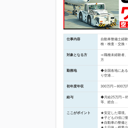
仕事内容
自動車整備士経験
検・検査・交換・
対象となる方
≪職種未経験者、
方
勤務地
◆全国各地にある
り空港…
初年度年収
300万円～800万
給与
◆月給25万円～
等、総合…
ここがポイント
★安定した環境。
★子どもの頃に憧
★自動車の整備と
★土日休・残業少