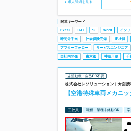
求人詳細を見る
関連キーワード
Excel
OJT
SI
Word
インフ
時間外手当
社会保険完備
正社員
アフターフォロー
サービスエンジニア
自社内開発
東京都
神奈川県
千
志望動機・自己PR不要
株式会社レソリューション | ★面
【空港特殊車両メカニッ
正社員
職種・業種未経験OK
学