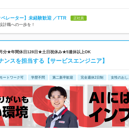
オペレーター】未経験歓迎 ／TTR
正社員
、設計職への一歩を！
5ヶ月分★年間休日128日★土日祝休み★5連休以上OK
ナンスを担当する【サービスエンジニア】
モートワーク可
学歴不問
第二新卒歓迎
完全週休2日制
女性のおし