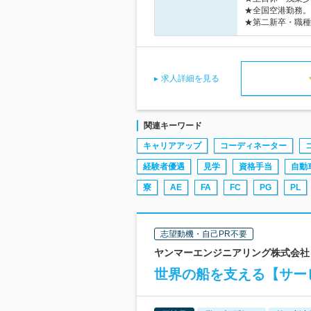
★全国空港勤務。
★第二新卒・職種
求人詳細を見る
関連キーワード
キャリアアップ
コーディネーター
経験者優遇
見学
資格手当
自動
寮
AE
FA
FC
PG
PL
志望動機・自己PR不要
ヤンマーエンジニアリング株式会社
世界の船を支える【サー