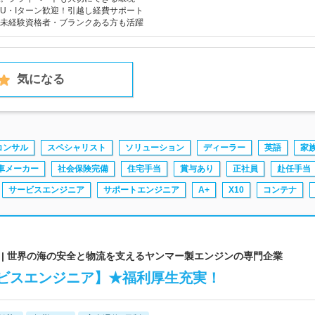
U・Iターン歓迎！引越し経費サポート
未経験資格者・ブランクある方も活躍
気になる
コンサル
スペシャリスト
ソリューション
ディーラー
英語
家
車メーカー
社会保険完備
住宅手当
賞与あり
正社員
赴任手当
サービスエンジニア
サポートエンジニア
A+
X10
コンテナ
 | 世界の海の安全と物流を支えるヤンマー製エンジンの専門企業
ビスエンジニア】★福利厚生充実！