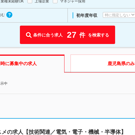
業種未経験OK
上場企業
マネジャー採用
含む
特に指定しない
初年度年収
27
件
条件に合う求人
を検索する
同時に募集中の求人
鹿児島県
のみ
表示中
スメの求人【技術関連／電気・電子・機械・半導体】