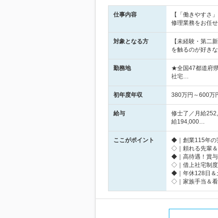
仕事内容
【「働きやすさ」
修理業務をお任せ
対象となる方
【未経験・第二新
を触るのが好きな
勤務地
★全国47都道府
社宅…
初年度年収
380万円～600万
給与
修士了／月給252,
給194,000…
ここがポイント
◆｜創業115年
◇｜頼れる先輩＆
◆｜高待遇！賞与
◇｜借上社宅制度
◆｜年休128日
◇｜家族手当＆看