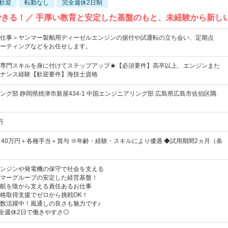
歓迎
転勤なし
完全週休2日制
できる！／ 手厚い教育と安定した基盤のもと、未経験から新し
仕事＞ヤンマー製舶用ディーゼルエンジンの据付や試運転の立ち会い、定期点
ーティングなどをお任せします。
専門スキルを身に付けてステップアップ★【必須要件】高卒以上、エンジンまた
ナンス経験【歓迎要件】海技士資格
ング部 静岡県焼津市新屋434-1 中国エンジニアリング部 広島県広島市佐伯区隅
円
～40万円＋各種手当＋賞与 ※年齢・経験・スキルにより優遇 ◆試用期間2ヵ月（条
ンジンや発電機の保守で社会を支える
マーグループの安定した経営基盤！
航を陰から支える責任あるお仕事
格取得支援でゼロから挑戦OK！
数活躍中！風通しの良さも魅力です♪
完全週休2日で働きやすさ◎