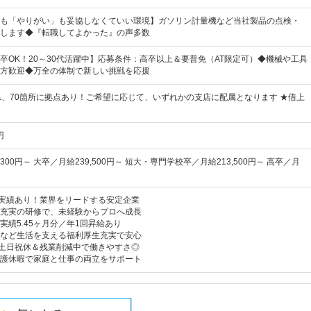
も「やりがい」も妥協しなくていい環境】ガソリン計量機など当社製品の点検・
します◆『転職してよかった』の声多数
卒OK！20～30代活躍中】応募条件：高卒以上＆要普免（AT限定可）◆機械や工具
方歓迎◆万全の体制で新しい挑戦を応援
県、70箇所に拠点あり！ご希望に応じて、いずれかの支店に配属となります ★借上
円
300円～ 大卒／月給239,500円～ 短大・専門学校卒／月給213,500円～ 高卒／月
の実績あり！業界をリードする安定企業
充実の研修で、未経験からプロへ成長
実績5.45ヶ月分／年1回昇給あり
など生活を支える福利厚生充実で安心
＆土日祝休＆残業削減中で働きやすさ◎
護休暇で家庭と仕事の両立をサポート