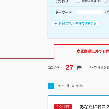
こだわり
職種未経験OK
を
キーワード
さらに詳しい条件で検索する
鹿児島県
以外でも
27
件
該当の求人
1～27件目を
1
1
件～
27
件（全
27
件中）
あなたにおス
PICK UP!!