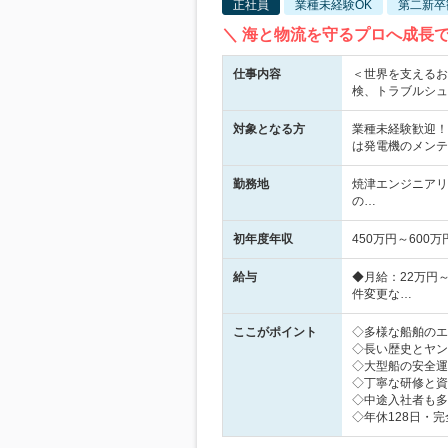
正社員
業種未経験OK
第二新卒
＼ 海と物流を守るプロへ成長
仕事内容
＜世界を支えるお
検、トラブルシュ
対象となる方
業種未経験歓迎！
は発電機のメンテ
勤務地
焼津エンジニアリ
の…
初年度年収
450万円～600万
給与
◆月給：22万円
件変更な…
ここがポイント
◇多様な船舶のエ
◇長い歴史とヤン
◇大型船の安全運
◇丁寧な研修と資
◇中途入社者も多
◇年休128日・