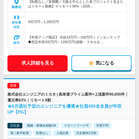
【転勤なし／首都圏／大阪を中心とした各プロジェクト先また
はリモート勤務】※リモート90%（2026…
勤務地
432万円～1,200万円
初年度
年収
【年収アップ保証】 月給24万円～100万円＋インセンティブ
◆想定年収432万円～1200万円(経験・スキルを…
給与
求人詳細を見る
気になる
株式会社エンジニアのミカタ | 高単価プライム案件×上流案件90,000件｜
還元率83%｜リモート9割
★8月退社予定のエンジニアを優遇★社員450名全員が年収
UP【PG】
正社員
職種・業種未経験OK
リモートワーク可
学歴不問
第二新卒歓迎
転勤なし
上場企業
完全週休2日制