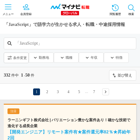
メニュー
会員登録
閲覧履歴
検索
「JavaScript」で語学力が生かせる求人・転職・中途採用情報
「JavaScript」
勤務地
職種
年収
特徴
条件変更
332
1
50
件中
-
件
並び替え
1
2
3
4
5
7
…
ラーニンギフト株式会社 | バリエーション豊かな案件あり！確かな技術で
進化する成長企業
【開発エンジニア】リモート案件有★案件還元率82％★昇給年
2回