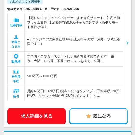
女性のおしごと掲載中
情報更新日：2026/08/04 終了予定日：2026/10/05
【専任のキャリアアドバイザーによる徹底サポート！】高単価
プライム案件×上流案件数90,000件から自分で選べる◆リモー
仕事内容
ト案件が9割！
■ITエンジニアの実務経験1年以上お持ちの方（分野・領域は不
対象と
問です！）
なる方
◎全国どこでも、あなたらしい働き方を実現できます！ 東
京・大阪・名古屋・福岡にオフィスを構え、全国…
勤務地
500万円～1,000万円
初年度
年収
月給40万円～120万円+賞与+インセンティブ 【平均年収170万
円UP】入社した全員が年収UPしています！ ＼…
給与
求人詳細を見る
気になる