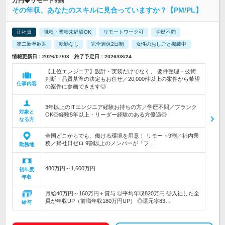
万円◆リモート9割
その年収、あなたのスキルに見合っていますか？【PM/PL】
正社員
職種・業種未経験OK
リモートワーク可
学歴不問
第二新卒歓迎
転勤なし
完全週休2日制
女性のおしごと掲載中
情報更新日：2026/07/03 終了予定日：2026/08/24
【上位エンジニア】設計・実装だけでなく、 要件整理・技術
判断・品質基準の決定もお任せ／20,000件以上の案件から希望
仕事内容
の案件に参画できます◎
3年以上のITエンジニア経験お持ちの方／学歴不問／ブランク
対象と
OK◎経験5年以上・リーダー経験のある方優遇◎
なる方
全国どこからでも、働ける環境を用意！ リモート9割／社内業
務／帰社日ゼロ 9割以上のメンバーが「フ…
勤務地
480万円～1,600万円
初年度
年収
月給40万円～160万円＋賞与 ◎平均年収820万円 ◎入社した全
員が年収UP（前職年収180万円UP） ◎還元率83…
給与