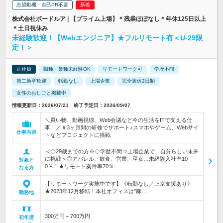
志望動機・自己PR不要
株式会社ボードルア | 【プライム上場】＊残業ほぼなし＊年休125日以上
＊土日祝休み
未経験歓迎！【Webエンジニア】★フルリモート有＜U-29限
定！＞
正社員
職種・業種未経験OK
リモートワーク可
学歴不問
第二新卒歓迎
転勤なし
上場企業
完全週休2日制
女性のおしごと掲載中
情報更新日：2026/07/21 終了予定日：2026/09/07
＼買い物、動画視聴、Web会議など今の生活をITで支える仕
事！／＃3ヶ月間の研修でサポート♪スマホやゲーム、Webサイ
仕事内容
トなどプロジェクトに挑戦
＜◇29歳までの方※◇学歴不問⇒上場企業で、自分らしい未来
に挑戦＞◎アパレル、飲食、営業、巫女…未経験入社率10
対象と
0％！★リモート案件率70％
なる方
【リモートワーク実施中です】《転勤なし／上京支援あり》
★2023年12月移転！本社オフィスは"麻…
勤務地
300万円～700万円
初年度