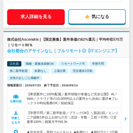
求人詳細を見る
気になる
株式会社Ascendrix | 【限定募集】案件単価の82%還元｜平均年収570万
｜リモート90％
会社都合のアサインなし｜フルリモート◎【ITエンジニア】
正社員
職種・業種未経験OK
リモートワーク可
学歴不問
第二新卒歓迎
転勤なし
上場企業
完全週休2日制
女性のおしごと掲載中
情報更新日：2026/07/29 終了予定日：2026/09/14
【希望案件に100%配属／案件情報や単価など完全公開】 AI／
Web／クラウド等の10,000件以上の案件から自由に選択★フレ
仕事内容
ックスや時短勤務OK／前給保証
【学歴不問／第二新卒歓迎／ブランクOK】＼面談1回／エンジ
ニア経験1年以上お持ちの方（言語・年数・工程⇒不問）◎定
対象と
着率100%｜残業月平均8.3h
なる方
★完全在宅・原則フルリモート ★転勤なし ★帰社日なし(日報