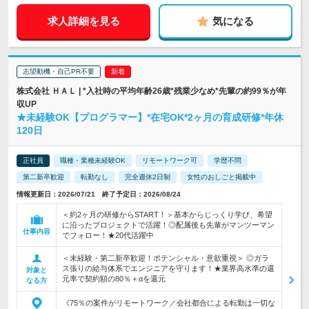
求人詳細を見る
気になる
志望動機・自己PR不要
株式会社 ＨＡＬ | *入社時の平均年齢26歳*残業少なめ*先輩の約99％が年
収UP
★未経験OK【プログラマー】*在宅OK*2ヶ月の育成研修*年休
120日
正社員
職種・業種未経験OK
リモートワーク可
学歴不問
第二新卒歓迎
転勤なし
完全週休2日制
女性のおしごと掲載中
情報更新日：2026/07/21 終了予定日：2026/08/24
＜約2ヶ月の研修からSTART！＞基本からじっくり学び、希望
に沿ったプロジェクトで活躍！◎配属後も先輩がマンツーマン
仕事内容
でフォロー！★20代活躍中
＜未経験・第二新卒歓迎！ポテンシャル・意欲重視＞ ◎ガラ
ス張りの給与体系でエンジニアを守ります！★業界高水準の還
対象と
元率で契約額の80％＋αを還元
なる方
《75％の案件がリモートワーク／会社都合による転勤は一切な