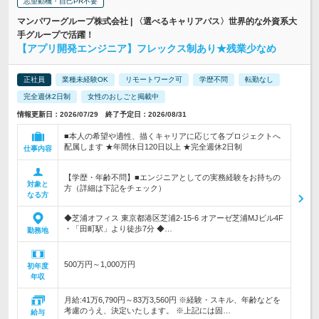
志望動機・自己PR不要
マンパワーグループ株式会社 | 〈選べるキャリアパス〉世界的な外資系大
手グループで活躍！
【アプリ開発エンジニア】フレックス制あり★残業少なめ
正社員
業種未経験OK
リモートワーク可
学歴不問
転勤なし
完全週休2日制
女性のおしごと掲載中
情報更新日：2026/07/29 終了予定日：2026/08/31
■本人の希望や適性、描くキャリアに応じて各プロジェクトへ
配属します ★年間休日120日以上 ★完全週休2日制
仕事内容
【学歴・年齢不問】■エンジニアとしての実務経験をお持ちの
対象と
方（詳細は下記をチェック）
なる方
◆芝浦オフィス 東京都港区芝浦2-15-6 オアーゼ芝浦MJビル4F
・「田町駅」より徒歩7分 ◆…
勤務地
500万円～1,000万円
初年度
年収
月給:41万6,790円～83万3,560円 ※経験・スキル、年齢などを
考慮のうえ、決定いたします。 ※上記には固…
給与