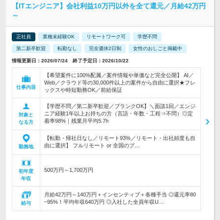
【ITエンジニア】会社利益10万円以外を全て還元／月給42万円
～
正社員
業種未経験OK
リモートワーク可
学歴不問
第二新卒歓迎
転勤なし
完全週休2日制
女性のおしごと掲載中
情報更新日：2026/07/24 終了予定日：2026/10/22
【希望案件に100%配属／案件情報や単価など完全公開】 AI／
Web／クラウド等の30,000件以上の案件から自由に選択★フレ
仕事内容
ックスや時短勤務OK／前給保証
【学歴不問／第二新卒歓迎／ブランクOK】＼面談1回／エンジ
ニア経験1年以上お持ちの方（言語・年数・工程⇒不問）◎定
対象と
着率98%｜残業月平均5.7h
なる方
【転勤・帰社日なし／リモート93%／リモート・出社頻度も自
由に選択】 フルリモート or 全国のプ…
勤務地
500万円～1,700万円
初年度
年収
月給42万円～140万円＋インセンティブ＋各種手当 ◎還元率80
~95%！平均年収640万円 ◎入社した全員年収U…
給与