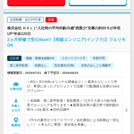
志望動機・自己PR不要
株式会社 ＨＡＬ | *入社時の平均年齢26歳*残業少*先輩の約99％が年収
UP*年休120日
2ヵ月研修で安心Start!!【初級エンジニア(インフラ)】フルリモ
OK
正社員
職種・業種未経験OK
リモートワーク可
学歴不問
第二新卒歓迎
転勤なし
完全週休2日制
女性のおしごと掲載中
情報更新日：2026/07/21 終了予定日：2026/08/24
＜約2ヶ月のHALオリジナル研修あり！＞基本からじっくり学
び、希望に沿ったプロジェクトで活躍！◎配属後も先輩が1on1
仕事内容
でフォロー
＜未経験・第二新卒歓迎！意欲重視＞ ◎ガラス張りの給与体
系でエンジニアを守ります！★業界高水準の還元率で契約額の
対象と
80％＋αを還元 ★20代活躍中
なる方
《75％の案件がリモートワーク／会社都合による転勤は一切な
し！》 ☆本人のご希望・居住地を考慮し、…
勤務地