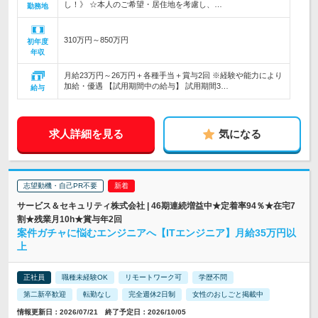
し！》 ☆本人のご希望・居住地を考慮し、…
勤務地
310万円～850万円
初年度
年収
月給23万円～26万円＋各種手当＋賞与2回 ※経験や能力により
加給・優遇 【試用期間中の給与】 試用期間3…
給与
求人詳細を見る
気になる
志望動機・自己PR不要
サービス＆セキュリティ株式会社 | 46期連続増益中★定着率94％★在宅7
割★残業月10h★賞与年2回
案件ガチャに悩むエンジニアへ【ITエンジニア】月給35万円以
上
正社員
職種未経験OK
リモートワーク可
学歴不問
第二新卒歓迎
転勤なし
完全週休2日制
女性のおしごと掲載中
情報更新日：2026/07/21 終了予定日：2026/10/05