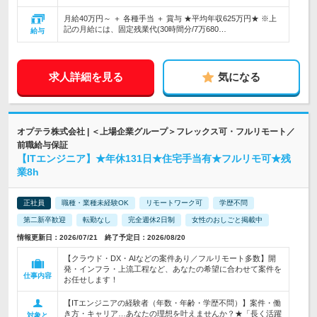
月給40万円～ ＋ 各種手当 ＋ 賞与 ★平均年収625万円★ ※上
記の月給には、固定残業代(30時間分/7万680…
給与
求人詳細を見る
気になる
オプテラ株式会社 | ＜上場企業グループ＞フレックス可・フルリモート／
前職給与保証
【ITエンジニア】★年休131日★住宅手当有★フルリモ可★残
業8h
正社員
職種・業種未経験OK
リモートワーク可
学歴不問
第二新卒歓迎
転勤なし
完全週休2日制
女性のおしごと掲載中
情報更新日：2026/07/21 終了予定日：2026/08/20
【クラウド・DX・AIなどの案件あり／フルリモート多数】開
発・インフラ・上流工程など、あなたの希望に合わせて案件を
仕事内容
お任せします！
【ITエンジニアの経験者（年数・年齢・学歴不問）】案件・働
き方・キャリア…あなたの理想を叶えませんか？★「長く活躍
対象と