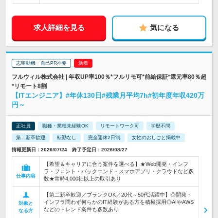
求人詳細を見る
気になる
志望動機・自己PR不要
フルウィル株式会社 | 年収UP率100％*フルリモ可*前給保証*還元率80％超
*リモート8割
【ITエンジニア】#年休130日#残業月平均7h#初年度年収420万
円～
正社員
職種・業種未経験OK
リモートワーク可
学歴不問
第二新卒歓迎
転勤なし
完全週休2日制
女性のおしごと掲載中
情報更新日：2026/07/24 終了予定日：2026/08/27
【希望＆キャリアに合う案件を選べる】★Web開発・インフ
ラ・フロント・バックエンド・スマホアプリ・クラウドなど多
仕事内容
数★常時4,000社以上の取引あり
【第二新卒歓迎／ブランクOK／20代～50代活躍中】◎開発・
インフラ問わず何らかのIT経験がある方を積極採用◎AIやAWS
対象と
などのトレンド案件も多数あり
なる方