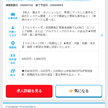
情報更新日：2026/07/31 終了予定日：2026/09/03
【収入・働き方・ポジションなど、希望にマッチした案件をご
紹介】システム開発・インフラ構築など豊富な案件あり！《将
仕事内容
来のキャリアパスも選べる》
【フルリモート可／全国募集】実務未経験でもOK◎「エンジ
ニア経験」または「プログラミングのスキル」がある方★学歴
対象と
不問・第二新卒歓迎！
なる方
【フルリモートOK！／転勤なし】 ★東京・大阪・札幌・名古
屋・福岡 ※希望を考慮し決定いたします。…
勤務地
420万円～1,000万円
初年度
年収
◆月給35万円～110万円＜入社時から年収200万円UP実現多
数！前職給与を100％保証！還元率80％以上＞ ※…
給与
求人詳細を見る
気になる