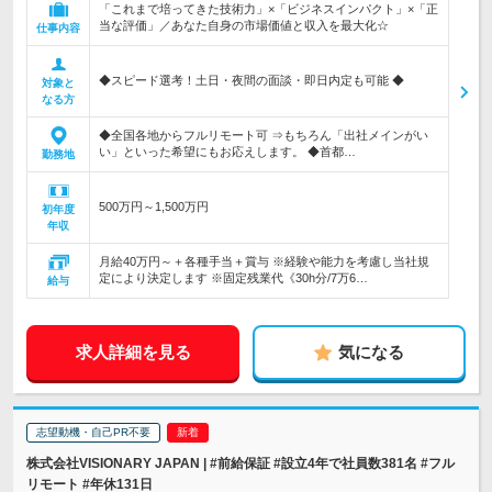
「これまで培ってきた技術力」×「ビジネスインパクト」×「正
当な評価」／あなた自身の市場価値と収入を最大化☆
仕事内容
◆スピード選考！土日・夜間の面談・即日内定も可能 ◆
対象と
なる方
◆全国各地からフルリモート可 ⇒もちろん「出社メインがい
い」といった希望にもお応えします。 ◆首都…
勤務地
500万円～1,500万円
初年度
年収
月給40万円～＋各種手当＋賞与 ※経験や能力を考慮し当社規
定により決定します ※固定残業代《30h分/7万6…
給与
求人詳細を見る
気になる
志望動機・自己PR不要
株式会社VISIONARY JAPAN | #前給保証 #設立4年で社員数381名 #フル
リモート #年休131日