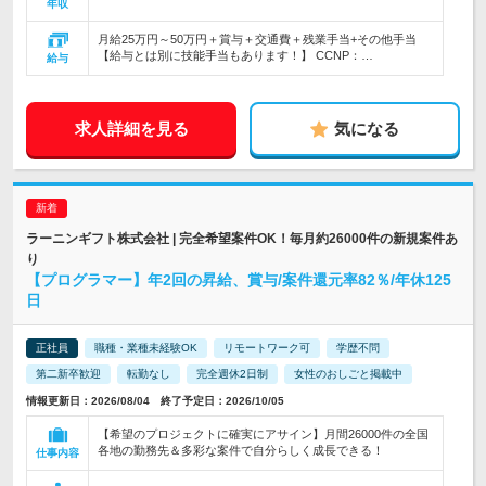
年収
月給25万円～50万円＋賞与＋交通費＋残業手当+その他手当
【給与とは別に技能手当もあります！】 CCNP：…
給与
求人詳細を見る
気になる
ラーニンギフト株式会社 | 完全希望案件OK！毎月約26000件の新規案件あ
り
【プログラマー】年2回の昇給、賞与/案件還元率82％/年休125
日
正社員
職種・業種未経験OK
リモートワーク可
学歴不問
第二新卒歓迎
転勤なし
完全週休2日制
女性のおしごと掲載中
情報更新日：2026/08/04 終了予定日：2026/10/05
【希望のプロジェクトに確実にアサイン】月間26000件の全国
各地の勤務先＆多彩な案件で自分らしく成長できる！
仕事内容