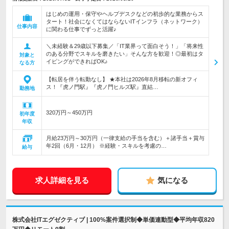
はじめの運用・保守やヘルプデスクなどの初歩的な業務からス
タート！社会になくてはならないITインフラ（ネットワーク）
仕事内容
に関わる仕事でずっと活躍♪
＼未経験＆29歳以下募集／「IT業界って面白そう！」「将来性
のある分野でスキルを磨きたい」そんな方を歓迎！◎最初はタ
対象と
イピングができればOK♪
なる方
【転居を伴う転勤なし】 ★本社は2026年8月移転の新オフィ
ス！『虎ノ門駅』『虎ノ門ヒルズ駅』直結…
勤務地
320万円～450万円
初年度
年収
月給23万円～30万円（一律支給の手当を含む）＋諸手当＋賞与
年2回（6月・12月） ※経験・スキルを考慮の…
給与
求人詳細を見る
気になる
株式会社ITエグゼクティブ | 100%案件選択制◆単価連動型◆平均年収820