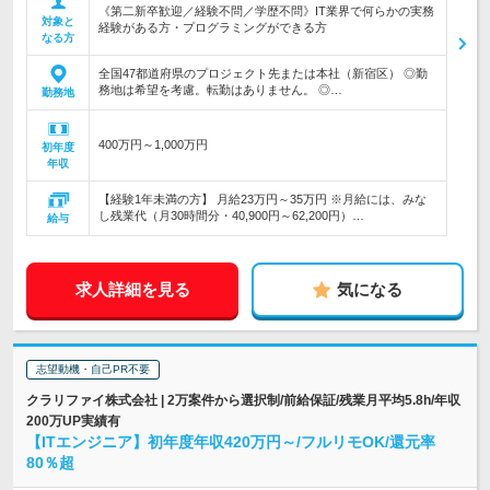
《第二新卒歓迎／経験不問／学歴不問》IT業界で何らかの実務
対象と
経験がある方・プログラミングができる方
なる方
全国47都道府県のプロジェクト先または本社（新宿区） ◎勤
務地は希望を考慮。転勤はありません。 ◎…
勤務地
400万円～1,000万円
初年度
年収
【経験1年未満の方】 月給23万円～35万円 ※月給には、みな
し残業代（月30時間分・40,900円～62,200円）…
給与
求人詳細を見る
気になる
志望動機・自己PR不要
クラリファイ株式会社 | 2万案件から選択制/前給保証/残業月平均5.8h/年収
200万UP実績有
【ITエンジニア】初年度年収420万円～/フルリモOK/還元率
80％超