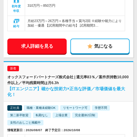
310万円～850万円
初年度
年収
月給23万円～26万円＋各種手当＋賞与2回 ※経験や能力により
加給・優遇 【試用期間中の給与】 試用期間3…
給与
求人詳細を見る
気になる
オックスフォードパートナーズ株式会社 | 還元率83％／案件所持数10,000
件以上／平均残業時間は月6.3h
【ITエンジニア】確かな技術力×正当な評価／市場価値を最大
化！
正社員
職種・業種未経験OK
リモートワーク可
学歴不問
第二新卒歓迎
転勤なし
上場企業
完全週休2日制
女性のおしごと掲載中
情報更新日：2026/08/07 終了予定日：2026/10/08