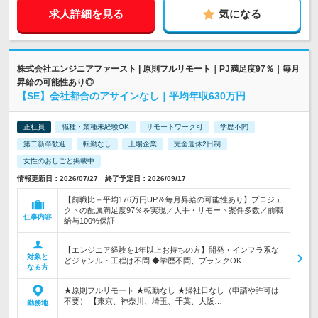
求人詳細を見る
気になる
株式会社エンジニアファースト | 原則フルリモート｜PJ満足度97％｜毎月
昇給の可能性あり◎
【SE】会社都合のアサインなし｜平均年収630万円
正社員
職種・業種未経験OK
リモートワーク可
学歴不問
第二新卒歓迎
転勤なし
上場企業
完全週休2日制
女性のおしごと掲載中
情報更新日：2026/07/27 終了予定日：2026/09/17
【前職比＋平均176万円UP＆毎月昇給の可能性あり】プロジェ
クトの配属満足度97％を実現／大手・リモート案件多数／前職
仕事内容
給与100%保証
【エンジニア経験を1年以上お持ちの方】開発・インフラ系な
対象と
どジャンル・工程は不問 ◆学歴不問、ブランクOK
なる方
★原則フルリモート ★転勤なし ★帰社日なし（申請や許可は
不要） 【東京、神奈川、埼玉、千葉、大阪…
勤務地