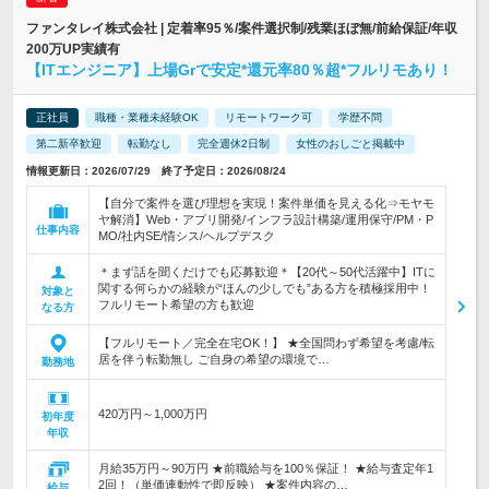
ファンタレイ株式会社 | 定着率95％/案件選択制/残業ほぼ無/前給保証/年収
200万UP実績有
【ITエンジニア】上場Grで安定*還元率80％超*フルリモあり！
正社員
職種・業種未経験OK
リモートワーク可
学歴不問
第二新卒歓迎
転勤なし
完全週休2日制
女性のおしごと掲載中
情報更新日：2026/07/29 終了予定日：2026/08/24
【自分で案件を選び理想を実現！案件単価を見える化⇒モヤモ
ヤ解消】Web・アプリ開発/インフラ設計構築/運用保守/PM・P
仕事内容
MO/社内SE/情シス/ヘルプデスク
＊まず話を聞くだけでも応募歓迎＊【20代～50代活躍中】ITに
関する何らかの経験が“ほんの少しでも”ある方を積極採用中！
対象と
フルリモート希望の方も歓迎
なる方
【フルリモート／完全在宅OK！】 ★全国問わず希望を考慮/転
居を伴う転勤無し ご自身の希望の環境で…
勤務地
420万円～1,000万円
初年度
年収
月給35万円～90万円 ★前職給与を100％保証！ ★給与査定年1
2回！（単価連動性で即反映） ★案件内容の…
給与