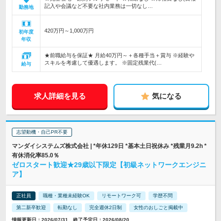
記入や会議など不要な社内業務は一切なし…
勤務地
420万円～1,000万円
初年度
年収
★前職給与を保証★ 月給40万円～＋各種手当＋賞与 ※経験や
スキルを考慮して優遇します。 ※固定残業代(…
給与
求人詳細を見る
気になる
志望動機・自己PR不要
マンダイシステムズ株式会社 | *年休129日 *基本土日祝休み *残業月9.2h *
有休消化率85.0％
ゼロスタート歓迎★29歳以下限定【初級ネットワークエンジニ
ア】
正社員
職種・業種未経験OK
リモートワーク可
学歴不問
第二新卒歓迎
転勤なし
完全週休2日制
女性のおしごと掲載中
情報更新日：2026/07/31 終了予定日：2026/08/20