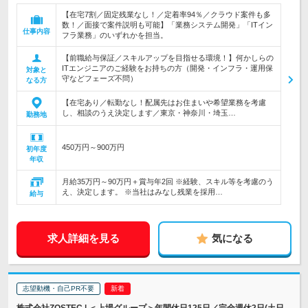
【在宅7割／固定残業なし！／定着率94％／クラウド案件も多
数！／面接で案件説明も可能】「業務システム開発」「ITイン
仕事内容
フラ業務」のいずれかを担当。
【前職給与保証／スキルアップを目指せる環境！】何かしらの
ITエンジニアのご経験をお持ちの方（開発・インフラ・運用保
対象と
守などフェーズ不問）
なる方
【在宅あり／転勤なし！配属先はお住まいや希望業務を考慮
し、相談のうえ決定します／東京・神奈川・埼玉…
勤務地
450万円～900万円
初年度
年収
月給35万円～90万円＋賞与年2回 ※経験、スキル等を考慮のう
え、決定します。 ※当社はみなし残業を採用…
給与
求人詳細を見る
気になる
志望動機・自己PR不要