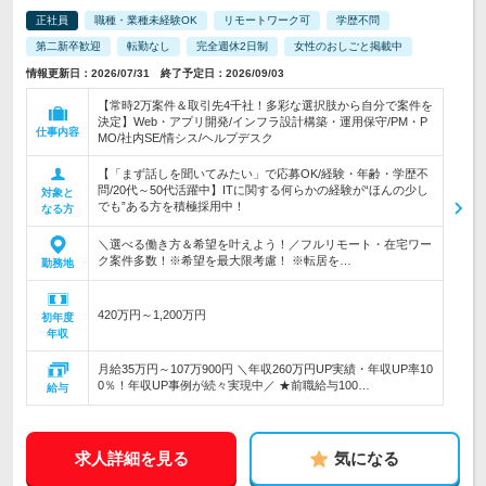
正社員
職種・業種未経験OK
リモートワーク可
学歴不問
第二新卒歓迎
転勤なし
完全週休2日制
女性のおしごと掲載中
情報更新日：2026/07/31 終了予定日：2026/09/03
【常時2万案件＆取引先4千社！多彩な選択肢から自分で案件を
決定】Web・アプリ開発/インフラ設計構築・運用保守/PM・P
仕事内容
MO/社内SE/情シス/ヘルプデスク
【「まず話しを聞いてみたい」で応募OK/経験・年齢・学歴不
問/20代～50代活躍中】ITに関する何らかの経験が“ほんの少し
対象と
でも”ある方を積極採用中！
なる方
＼選べる働き方＆希望を叶えよう！／フルリモート・在宅ワー
ク案件多数！※希望を最大限考慮！ ※転居を…
勤務地
420万円～1,200万円
初年度
年収
月給35万円～107万900円 ＼年収260万円UP実績・年収UP率10
0％！年収UP事例が続々実現中／ ★前職給与100…
給与
求人詳細を見る
気になる