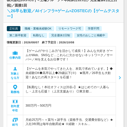
株式会社ZOSTEC | ＜上場グループ＞年間休日125日／完全週休2日(土日
祝)／面接1回
＼26卒も歓迎／AIインフラ×ゲーム=ZOSTECの【ゲームテスタ
ー】
正社員
職種・業種未経験OK
リモートワーク可
学歴不問
第二新卒歓迎
転勤なし
完全週休2日制
女性のおしごと掲載中
情報更新日：2026/08/07 終了予定日：2026/10/08
【ゲームの"やりこみ力"を活かして成長！】みんな大好き ゲー
ムやWeb、SNSなど…これらに欠かせないネットワーク／サー
仕事内容
バー／AIを支えるお仕事です！
【ゲームを本気でやってきた人を、本気で求めています。】◆
未経験OK◆高卒以上◆29歳以下(※) ★既卒／26卒生も大歓
対象と
迎！あなたの再スタートを応援！
なる方
【転勤なし！本社オフィスは渋谷♪】 ★はじめての一人暮ら
し・上京も応援！（上京支援あり） ◎東京都…
勤務地
300万円～500万円
初年度
年収
月給25万円～＋賞与＋諸手当（資格手当、交通費全額など）★
入社3年間は毎年自動昇給★ ※経験・スキル…
給与