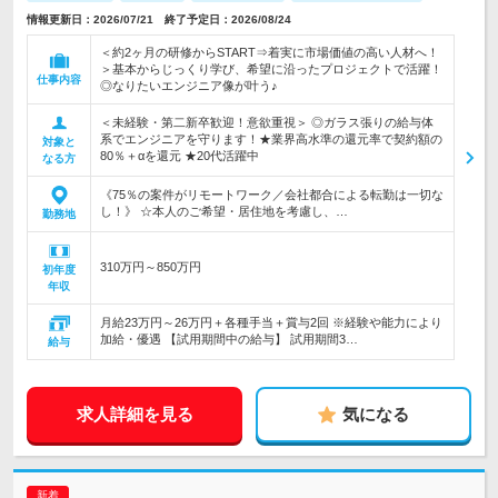
情報更新日：2026/07/21 終了予定日：2026/08/24
＜約2ヶ月の研修からSTART⇒着実に市場価値の高い人材へ！
＞基本からじっくり学び、希望に沿ったプロジェクトで活躍！
仕事内容
◎なりたいエンジニア像が叶う♪
＜未経験・第二新卒歓迎！意欲重視＞ ◎ガラス張りの給与体
系でエンジニアを守ります！★業界高水準の還元率で契約額の
対象と
80％＋αを還元 ★20代活躍中
なる方
《75％の案件がリモートワーク／会社都合による転勤は一切な
し！》 ☆本人のご希望・居住地を考慮し、…
勤務地
310万円～850万円
初年度
年収
月給23万円～26万円＋各種手当＋賞与2回 ※経験や能力により
加給・優遇 【試用期間中の給与】 試用期間3…
給与
求人詳細を見る
気になる