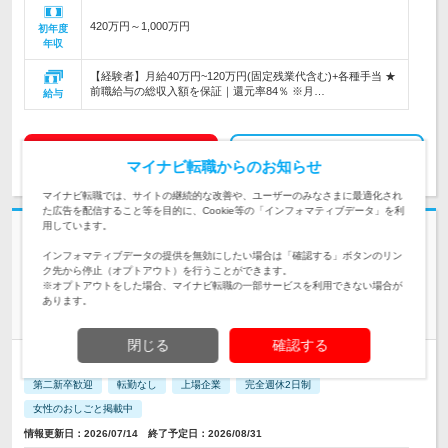
420万円～1,000万円
初年度
年収
【経験者】月給40万円~120万円(固定残業代含む)+各種手当 ★
前職給与の総収入額を保証｜還元率84％ ※月…
給与
求人詳細を見る
気になる
マイナビ転職からのお知らせ
マイナビ転職では、サイトの継続的な改善や、ユーザーのみなさまに最適化され
た広告を配信すること等を目的に、Cookie等の「インフォマティブデータ」を利
用しています。
志望動機・自己PR不要
インフォマティブデータの提供を無効にしたい場合は「確認する」ボタンのリン
ジャパニアス株式会社 | 年間休日128日｜残業月平均12h｜土日祝休み｜産
ク先から停止（オプトアウト）を行うことができます。
育休取得実績あり
※オプトアウトをした場合、マイナビ転職の一部サービスを利用できない場合が
＜前給保証＞上場企業で理想のキャリアへ【インフラエンジニ
あります。
ア】
閉じる
確認する
正社員
職種・業種未経験OK
リモートワーク可
学歴不問
第二新卒歓迎
転勤なし
上場企業
完全週休2日制
女性のおしごと掲載中
情報更新日：2026/07/14 終了予定日：2026/08/31