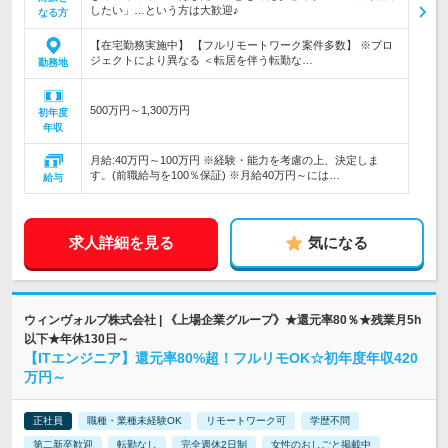
したい」…という方は大歓迎♪
なる方
【在宅勤務実施中】 【フルリモートワーク案件多数】 ※プロ
ジェクトにより異なる ＜転居を伴う転勤な…
勤務地
500万円～1,300万円
初年度
年収
月給:40万円～100万円 ※経験・能力を考慮の上、決定しま
す。(前職給与を100％保証) ※月給40万円～には…
給与
求人詳細を見る
気になる
ウィンヴォルブ株式会社 | 《上場企業グループ》★還元率80％★残業月5h
以下★年休130日～
【ITエンジニア】還元率80%超！フルリモOK☆初年度年収420
万円～
正社員
職種・業種未経験OK
リモートワーク可
学歴不問
第二新卒歓迎
転勤なし
完全週休2日制
女性のおしごと掲載中