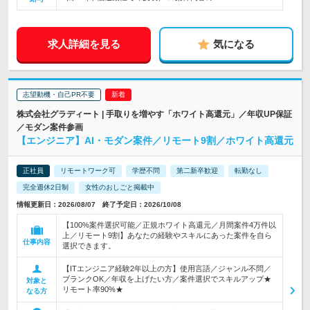
求人詳細を見る
気になる
志望動機・自己PR不要
株式会社グラディート | 手取りを増やす「ホワイト高還元」／年収UP保証
／モダン案件参画
【エンジニア】AI・モダン案件／リモート9割／ホワイト高還元
正社員
リモートワーク可
学歴不問
第二新卒歓迎
転勤なし
完全週休2日制
女性のおしごと掲載中
情報更新日：2026/08/07 終了予定日：2026/10/08
【100%案件選択可能／正規ホワイト高還元／月間案件4万件以
上／リモート9割】あなたの経験やスキルにあった案件を自ら
仕事内容
選択できます。
【ITエンジニア経験2年以上の方】使用言語／ジャンル不問／
ブランクOK／年収を上げたい方／案件選択でスキルアップ★
対象と
リモート率90%★
なる方