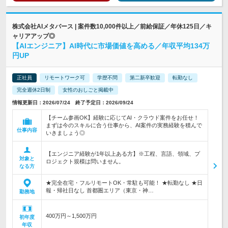
株式会社AIメタバース | 案件数10,000件以上／前給保証／年休125日／キ
ャリアアップ◎
【AIエンジニア】AI時代に市場価値を高める／年収平均134万
円UP
正社員
リモートワーク可
学歴不問
第二新卒歓迎
転勤なし
完全週休2日制
女性のおしごと掲載中
情報更新日：2026/07/24 終了予定日：2026/09/24
【チーム参画OK】経験に応じてAI・クラウド案件をお任せ！
まずは今のスキルに合う仕事から、AI案件の実務経験を積んで
仕事内容
いきましょう◎
【エンジニア経験が1年以上ある方】※工程、言語、領域、プ
対象と
ロジェクト規模は問いません。
なる方
★完全在宅・フルリモートOK・常駐も可能！ ★転勤なし ★日
報・帰社日なし 首都圏エリア（東京・神…
勤務地
400万円～1,500万円
初年度
年収