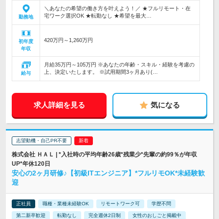
＼あなたの希望の働き方を叶えよう！／ ★フルリモート・在
宅ワーク選択OK ★転勤なし ★希望を最大…
勤務地
420万円～1,260万円
初年度
年収
月給35万円～105万円 ※あなたの年齢・スキル・経験を考慮の
上、決定いたします。 ※試用期間3ヶ月あり(…
給与
求人詳細を見る
気になる
志望動機・自己PR不要
株式会社 ＨＡＬ | *入社時の平均年齢26歳*残業少*先輩の約99％が年収
UP*年休120日
安心の2ヶ月研修♪【初級ITエンジニア】*フルリモOK*未経験歓
迎
正社員
職種・業種未経験OK
リモートワーク可
学歴不問
第二新卒歓迎
転勤なし
完全週休2日制
女性のおしごと掲載中