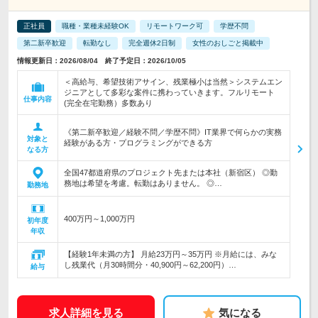
正社員
職種・業種未経験OK
リモートワーク可
学歴不問
第二新卒歓迎
転勤なし
完全週休2日制
女性のおしごと掲載中
情報更新日：2026/08/04 終了予定日：2026/10/05
＜高給与、希望技術アサイン、残業極小は当然＞システムエン
ジニアとして多彩な案件に携わっていきます。フルリモート
仕事内容
(完全在宅勤務）多数あり
《第二新卒歓迎／経験不問／学歴不問》IT業界で何らかの実務
対象と
経験がある方・プログラミングができる方
なる方
全国47都道府県のプロジェクト先または本社（新宿区） ◎勤
務地は希望を考慮。転勤はありません。 ◎…
勤務地
400万円～1,000万円
初年度
年収
【経験1年未満の方】 月給23万円～35万円 ※月給には、みな
し残業代（月30時間分・40,900円～62,200円）…
給与
求人詳細を見る
気になる