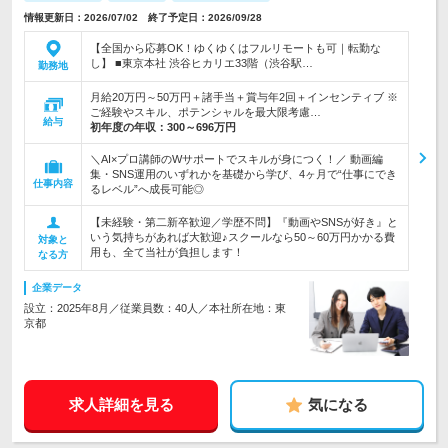
情報更新日：2026/07/02 終了予定日：2026/09/28
【全国から応募OK！ゆくゆくはフルリモートも可｜転勤な
し】 ■東京本社 渋谷ヒカリエ33階（渋谷駅…
勤務地
月給20万円～50万円＋諸手当＋賞与年2回＋インセンティブ ※
ご経験やスキル、ポテンシャルを最大限考慮…
給与
初年度の年収：
300～696万円
＼AI×プロ講師のWサポートでスキルが身につく！／ 動画編
集・SNS運用のいずれかを基礎から学び、4ヶ月で“仕事にでき
仕事内容
るレベル”へ成長可能◎
【未経験・第二新卒歓迎／学歴不問】『動画やSNSが好き』と
いう気持ちがあれば大歓迎♪スクールなら50～60万円かかる費
対象と
用も、全て当社が負担します！
なる方
企業データ
設立：2025年8月／従業員数：40人／本社所在地：東
京都
求人詳細を見る
気になる