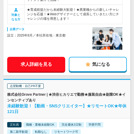
★育成前提だから未経験大歓迎！★異業種からの新しいチャレ
ンジを応援！★Webデザイナーとして成長していきたい方にチ
対象と
ャレンジの場を用意します！
なる方
企業データ
設立：2025年8月／本社所在地：東京都
求人詳細を見る
気になる
志望動機・自己PR不要
株式会社Grove Partner | ★渋谷ヒカリエで勤務★服装自由★副業OK★イ
ンセンティブあり
未経験歓迎！【動画・SNSクリエイター】★リモートOK★年休
121日
正社員
職種・業種未経験OK
完全週休2日制
学歴不問
第二新卒歓迎
転勤なし
リモートワーク可