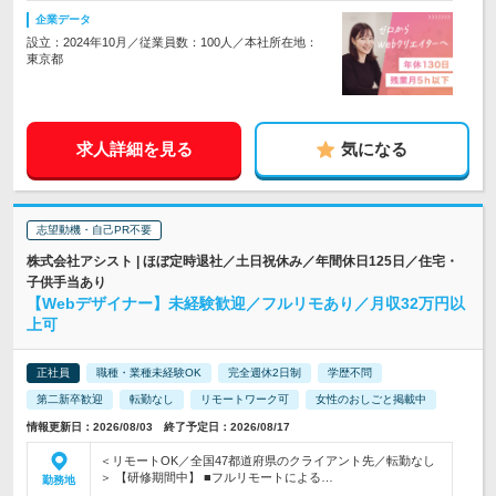
企業データ
設立：2024年10月／従業員数：100人／本社所在地：
東京都
求人詳細を見る
気になる
志望動機・自己PR不要
株式会社アシスト | ほぼ定時退社／土日祝休み／年間休日125日／住宅・
子供手当あり
【Webデザイナー】未経験歓迎／フルリモあり／月収32万円以
上可
正社員
職種・業種未経験OK
完全週休2日制
学歴不問
第二新卒歓迎
転勤なし
リモートワーク可
女性のおしごと掲載中
情報更新日：2026/08/03 終了予定日：2026/08/17
＜リモートOK／全国47都道府県のクライアント先／転勤なし
＞ 【研修期間中】 ■フルリモートによる…
勤務地