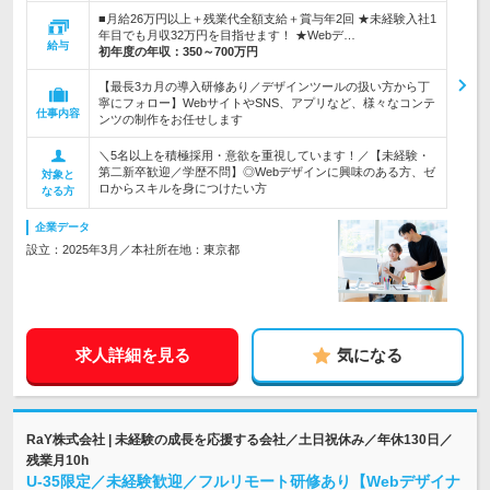
■月給26万円以上＋残業代全額支給＋賞与年2回 ★未経験入社1
年目でも月収32万円を目指せます！ ★Webデ…
給与
初年度の年収：
350～700万円
【最長3カ月の導入研修あり／デザインツールの扱い方から丁
寧にフォロー】WebサイトやSNS、アプリなど、様々なコンテ
仕事内容
ンツの制作をお任せします
＼5名以上を積極採用・意欲を重視しています！／【未経験・
第二新卒歓迎／学歴不問】◎Webデザインに興味のある方、ゼ
対象と
ロからスキルを身につけたい方
なる方
企業データ
設立：2025年3月／本社所在地：東京都
求人詳細を見る
気になる
RaY株式会社 | 未経験の成長を応援する会社／土日祝休み／年休130日／
残業月10h
U-35限定／未経験歓迎／フルリモート研修あり【Webデザイナ