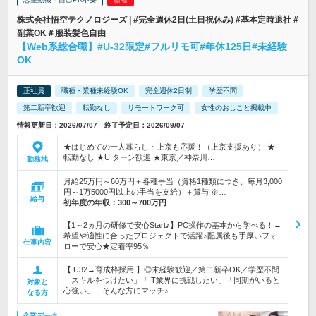
株式会社悟空テクノロジーズ | #完全週休2日(土日祝休み) #基本定時退社 #
副業OK＃服装髪色自由
【Web系総合職】#U-32限定#フルリモ可#年休125日#未経験
OK
正社員
職種・業種未経験OK
完全週休2日制
学歴不問
第二新卒歓迎
転勤なし
リモートワーク可
女性のおしごと掲載中
情報更新日：2026/07/07 終了予定日：2026/09/07
★はじめての一人暮らし・上京も応援！（上京支援あり） ★
転勤なし ★UIターン歓迎 ★東京／神奈川…
勤務地
月給25万円～60万円＋各種手当（資格1種類につき、毎月3,000
円～1万5000円以上の手当を支給）＋賞与 ※…
給与
初年度の年収：
300～700万円
【1～2ヵ月の研修で安心Start♪】PC操作の基本から学べる！→
希望や適性に合ったプロジェクトで活躍♪配属後も手厚いフォ
仕事内容
ローで安心★定着率95％
【 U32→育成枠採用 】◎未経験歓迎／第二新卒OK／学歴不問
「スキルをつけたい」「IT業界に挑戦したい」「同期がいると
対象と
心強い」…そんな方にマッチ♪
なる方
企業データ