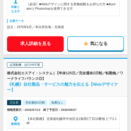
《必須》■Webデザインに関する実務経験をお持ちの方 ■illustr
対象と
atorとPhotoshopを使用できる方
なる方
企業データ
設立：1975年6月／本社所在地：北海道
求人詳細を見る
気になる
志望動機・自己PR不要
株式会社エスアイ・システム | 【年休125日／完全週休2日制／転勤無／ワ
ークライフバランス◎】
《札幌》自社製品・サービスの魅力を伝える【Webデザイナ
ー】
正社員
完全週休2日制
転勤なし
情報更新日：2026/07/13 終了予定日：2026/08/27
【本社勤務】 北海道札幌市中央区北2条西1丁目10番地 ピア2.1
9F
勤務地