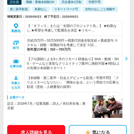
正社員
職種・業種未経験OK
完全週休2日制
学歴不問
第二新卒歓迎
転勤なし
リモートワーク可
女性のおしごと掲載中
情報更新日：2026/06/23 終了予定日：2026/09/21
【「オフィス」または「全国のプロジェクト先」】 ★転勤な
し ★希望を考慮して配属先を決定 ★リモー…
勤務地
月給25万円～55万5000円＋残業代別途全額支給＋業績賞与 ※
スキル・経験・前職給与を考慮して決定 ※試…
給与
初年度の年収：
350～700万円
【プロ講師による9ヶ月のリモート研修あり】Web・動画・SN
S・ゲームなど多彩なクリエイティブ案件に挑戦可能★9割以上
仕事内容
の先輩が未経験スタート！
【未経験・第二新卒・社会人デビューも歓迎／学歴不問】「ク
リエイターになりたい」「興味がある」という理由での応募も
対象と
歓迎《意欲・人柄重視の採用》
なる方
企業データ
設立：2018年7月／従業員数：25人／本社所在地：東
京都
求人詳細を見る
気になる