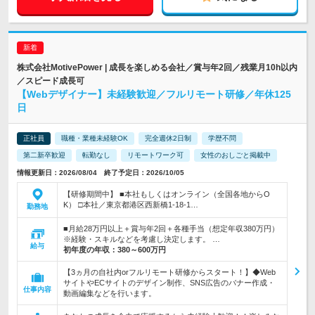
株式会社MotivePower | 成長を楽しめる会社／賞与年2回／残業月10h以内
／スピード成長可
【Webデザイナー】未経験歓迎／フルリモート研修／年休125
日
正社員
職種・業種未経験OK
完全週休2日制
学歴不問
第二新卒歓迎
転勤なし
リモートワーク可
女性のおしごと掲載中
情報更新日：2026/08/04 終了予定日：2026/10/05
【研修期間中】 ■本社もしくはオンライン（全国各地からO
K） □本社／東京都港区西新橋1-18-1…
勤務地
■月給28万円以上＋賞与年2回＋各種手当（想定年収380万円）
※経験・スキルなどを考慮し決定します。 …
給与
初年度の年収：
380～600万円
【3ヵ月の自社内orフルリモート研修からスタート！】◆Web
サイトやECサイトのデザイン制作、SNS広告のバナー作成・
仕事内容
動画編集などを行います。