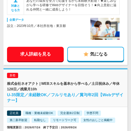
あなたの成長を全力で応援するから未経験大歓迎！★楽しみな
がら学べる研修でWebデザイナーを目指そう！★向上意欲に溢
対象と
れる仲間と一緒に成長しよう！
なる方
企業データ
設立：2023年10月／本社所在地：東京都
求人詳細を見る
気になる
株式会社ネオアクト | WEBスキルを基本から学べる／土日祝休み／年休
128日／残業月10h
U-35限定／未経験OK／フルリモあり／賞与年2回【Webデザイ
ナー】
正社員
職種・業種未経験OK
完全週休2日制
学歴不問
第二新卒歓迎
転勤なし
リモートワーク可
女性のおしごと掲載中
情報更新日：2026/07/24 終了予定日：2026/09/24