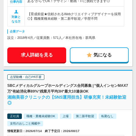
ある”からでOK！デザイン・動画・ITに挑戦できます◎
仕事内容
【育成前提★信頼されるWebクリエイティブデザイナーを採用
対象と
◎】職種業種未経験・第二新卒歓迎／学歴不問
なる方
企業データ
設立：2018年4月／従業員数：571人／本社所在地：群馬県
求人詳細を見る
気になる
志望動機・自己PR不要
SBCメディカルグループホールディングス合同募集 | *個人インセンMAX7
万*有給消化率89%*残業月平均3H*最大10連休OK
湘南美容クリニックの【SNS運用担当】研修充実！未経験歓迎
◎
正社員
職種・業種未経験OK
上場
第二新卒歓迎
転勤なし
女性のおしごと掲載中
情報更新日：2026/07/14 終了予定日：2026/08/17