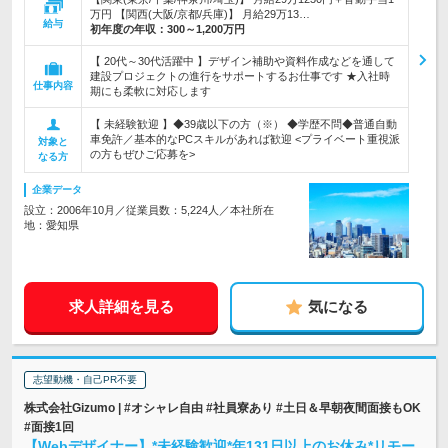
万円 【関西(大阪/京都/兵庫)】 月給29万13…
給与
初年度の年収：
300～1,200万円
【 20代～30代活躍中 】デザイン補助や資料作成などを通して
建設プロジェクトの進行をサポートするお仕事です ★入社時
仕事内容
期にも柔軟に対応します
【 未経験歓迎 】◆39歳以下の方（※） ◆学歴不問◆普通自動
車免許／基本的なPCスキルがあれば歓迎 <プライベート重視派
対象と
の方もぜひご応募を>
なる方
企業データ
設立：2006年10月／従業員数：5,224人／本社所在
地：愛知県
求人詳細を見る
気になる
志望動機・自己PR不要
株式会社Gizumo | #オシャレ自由 #社員寮あり #土日＆早朝夜間面接もOK
#面接1回
【Webデザイナー】*未経験歓迎*年131日以上のお休み*リモー