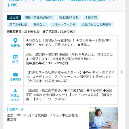
トOK
正社員
職種・業種未経験OK
完全週休2日制
学歴不問
第二新卒歓迎
転勤なし
リモートワーク可
女性のおしごと掲載中
情報更新日：2026/06/23 終了予定日：2026/08/24
★転勤なし！渋谷駅から徒歩5分！ ★フルリモート勤務OK！
全国どこからでもご応募できます！ ★研修…
勤務地
月給：25万円～60万円 ※経験・年齢を考慮の上、当社規定に
より優遇します。 ※残業代は別途全額支給い…
給与
初年度の年収：
300～720万円
【同期と学べる社内研修からスタート】◆Webサイトのデザイ
ン、コーディング、アプリケーション開発等をお任せします
仕事内容
【土日祝休／残業月20h未満】
【未経験・第二新卒歓迎／平均年齢27歳】◆学歴不問 ◆経験
不問 ※93％が未経験スタート【シェアハウス完備】【服装自
対象と
由】【リモートワーク70％】
なる方
企業データ
設立：2015年5月／従業員数：377人／本社所在地：
東京都