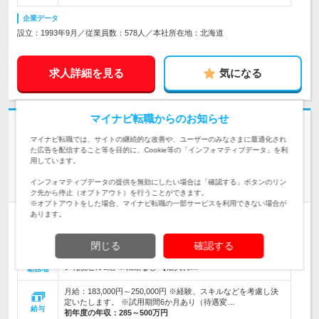
企業データ
設立：1993年9月／従業員数：578人／本社所在地：北海道
求人詳細を見る
気になる
マイナビ転職からのお知らせ
志望動機・自己PR不要
あと3日
マイナビ転職では、サイトの継続的な改善や、ユーザーのみなさまに最適化され
株式会社博報堂プロダクツデザインスタジオ | 博報堂プロダクツ100％出
た広告を配信すること等を目的に、Cookie等の「インフォマティブデータ」を利
資のデザイン会社
用しています。
【WEBデザイナー】～博報堂プロダクツ100％出資のデザイン
インフォマティブデータの提供を無効にしたい場合は「確認する」ボタンのリン
会社
ク先から停止（オプトアウト）を行うことができます。
※オプトアウトをした場合、マイナビ転職の一部サービスを利用できない場合が
あります。
契約社員
学歴不問
転勤なし
女性のおしごと掲載中
情報更新日：2026/03/02 終了予定日：2026/08/10
閉じる
確認する
＜札幌本社＞ 北海道札幌市中央区南二条西9丁目1番地2 サンケ
ン札幌ビル5階 ※転勤なし 【雇入れ…
勤務地
月給：183,000円～250,000円 ※経験、スキルなどを考慮し決
定いたします。 ※試用期間6か月あり（待遇変…
給与
初年度の年収：
285～500万円