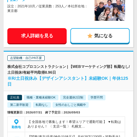
設立：2021年10月／従業員数：253人／本社所在地：
東京都
求人詳細を見る
気になる
志望動機・自己PR不要
株式会社コプロコンストラクション | 【WEBマーケティング部】転勤なし/
土日祝休/有給平均取得8.96日
※R/土日祝休み【デザインアシスタント】未経験OK｜年休125
日
正社員
職種・業種未経験OK
完全週休2日制
学歴不問
第二新卒歓迎
転勤なし
女性のおしごと掲載中
情報更新日：2026/07/31 終了予定日：2026/09/03
【 全国各地で募集します！希望エリアで通勤可能 】 ▼転勤は
ありません！ 〈 支店一覧 〉 札幌支…
勤務地
【関東(東京/千葉/神奈川/埼玉)】 月給29万1230円＋皆勤手当1