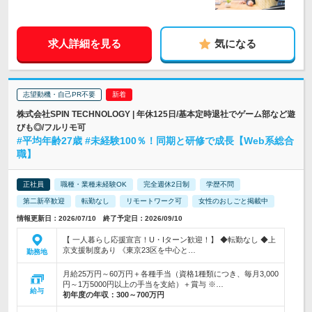
求人詳細を見る
気になる
志望動機・自己PR不要
株式会社SPIN TECHNOLOGY | 年休125日/基本定時退社でゲーム部など遊
びも◎/フルリモ可
#平均年齢27歳 #未経験100％！同期と研修で成長【Web系総合
職】
正社員
職種・業種未経験OK
完全週休2日制
学歴不問
第二新卒歓迎
転勤なし
リモートワーク可
女性のおしごと掲載中
情報更新日：2026/07/10 終了予定日：2026/09/10
【 一人暮らし応援宣言！U・Iターン歓迎！】 ◆転勤なし ◆上
京支援制度あり 《東京23区を中心と…
勤務地
月給25万円～60万円＋各種手当（資格1種類につき、毎月3,000
円～1万5000円以上の手当を支給）＋賞与 ※…
給与
初年度の年収：
300～700万円