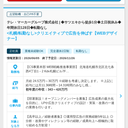
志望動機・自己PR不要
テレ・マーカーグループ株式会社 | ◆サツエキから徒歩1分◆土日祝休み◆
年間休日128日◆転勤なし
<札幌/転勤なし>クリエイティブで広告を伸ばす【WEBデザイ
ナー】
正社員
業種未経験OK
完全週休2日制
転勤なし
情報更新日：2026/06/05 終了予定日：2026/11/26
【CS事業本部 WEB戦略推進事業部】 北海道札幌市北区北七条
西4丁目1－2 Kdx札幌ビル7F…
勤務地
月給 24.5万円～30万円 ※経験を考慮し決定します。 ※上記に
給与には月11.36時間～14.31時間のみなし残…
給与
初年度の年収：
343～420万円
【部署新設！オープニングメンバーを募集】広告成果の最大化
を目的に、LPや広告クリエイティブの設計・実装・改善の一連
仕事内容
の業務を行います。
【高卒以上／経験者募集】◎運用型広告の実務経験5年以上 ◎
分析・改善やディレクション等の経験／成果向上へ積極的に取
対象と
り組める方歓迎！
なる方