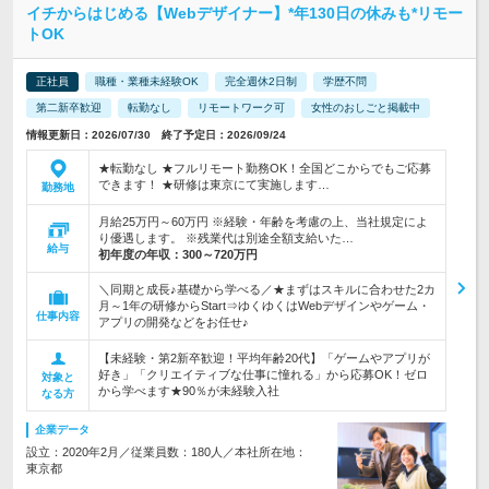
イチからはじめる【Webデザイナー】*年130日の休みも*リモー
トOK
正社員
職種・業種未経験OK
完全週休2日制
学歴不問
第二新卒歓迎
転勤なし
リモートワーク可
女性のおしごと掲載中
情報更新日：2026/07/30 終了予定日：2026/09/24
★転勤なし ★フルリモート勤務OK！全国どこからでもご応募
できます！ ★研修は東京にて実施します…
勤務地
月給25万円～60万円 ※経験・年齢を考慮の上、当社規定によ
り優遇します。 ※残業代は別途全額支給いた…
給与
初年度の年収：
300～720万円
＼同期と成長♪基礎から学べる／★まずはスキルに合わせた2カ
月～1年の研修からStart⇒ゆくゆくはWebデザインやゲーム・
仕事内容
アプリの開発などをお任せ♪
【未経験・第2新卒歓迎！平均年齢20代】「ゲームやアプリが
好き」「クリエイティブな仕事に憧れる」から応募OK！ゼロ
対象と
から学べます★90％が未経験入社
なる方
企業データ
設立：2020年2月／従業員数：180人／本社所在地：
東京都