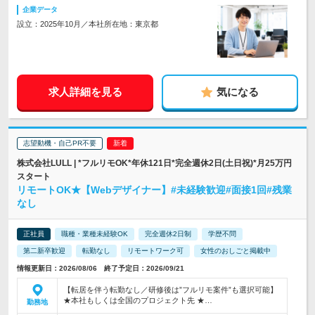
企業データ
設立：2025年10月／本社所在地：東京都
求人詳細を見る
気になる
志望動機・自己PR不要
株式会社LULL | *フルリモOK*年休121日*完全週休2日(土日祝)*月25万円
スタート
リモートOK★【Webデザイナー】#未経験歓迎#面接1回#残業
なし
正社員
職種・業種未経験OK
完全週休2日制
学歴不問
第二新卒歓迎
転勤なし
リモートワーク可
女性のおしごと掲載中
情報更新日：2026/08/06 終了予定日：2026/09/21
【転居を伴う転勤なし／研修後は”フルリモ案件”も選択可能】
★本社もしくは全国のプロジェクト先 ★…
勤務地