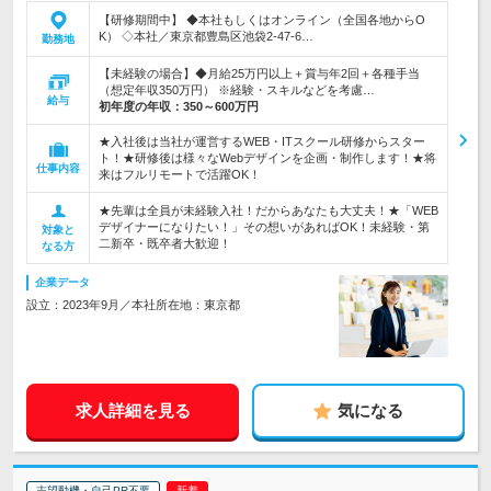
【研修期間中】 ◆本社もしくはオンライン（全国各地からO
K） ◇本社／東京都豊島区池袋2-47-6…
勤務地
【未経験の場合】◆月給25万円以上＋賞与年2回＋各種手当
（想定年収350万円） ※経験・スキルなどを考慮…
給与
初年度の年収：
350～600万円
★入社後は当社が運営するWEB・ITスクール研修からスター
ト！★研修後は様々なWebデザインを企画・制作します！★将
仕事内容
来はフルリモートで活躍OK！
★先輩は全員が未経験入社！だからあなたも大丈夫！★「WEB
デザイナーになりたい！」その想いがあればOK！未経験・第
対象と
二新卒・既卒者大歓迎！
なる方
企業データ
設立：2023年9月／本社所在地：東京都
求人詳細を見る
気になる
志望動機・自己PR不要