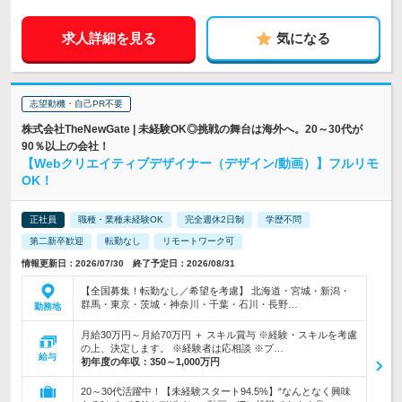
求人詳細を見る
気になる
志望動機・自己PR不要
株式会社TheNewGate | 未経験OK◎挑戦の舞台は海外へ。20～30代が
90％以上の会社！
【Webクリエイティブデザイナー（デザイン/動画）】フルリモ
OK！
正社員
職種・業種未経験OK
完全週休2日制
学歴不問
第二新卒歓迎
転勤なし
リモートワーク可
情報更新日：2026/07/30 終了予定日：2026/08/31
【全国募集！転勤なし／希望を考慮】 北海道・宮城・新潟・
群馬・東京・茨城・神奈川・千葉・石川・長野…
勤務地
月給30万円～月給70万円 ＋ スキル賞与 ※経験・スキルを考慮
の上、決定します。 ※経験者は応相談 ※プ…
給与
初年度の年収：
350～1,000万円
20～30代活躍中！【未経験スタート94.5%】“なんとなく興味