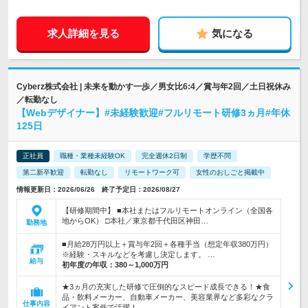
求人詳細を見る
気になる
Cyberz株式会社 | 未来を動かす一歩／男女比6:4／賞与年2回／土日祝休み
／転勤なし
【Webデザイナー】#未経験歓迎#フルリモート研修3ヵ月#年休
125日
正社員
職種・業種未経験OK
完全週休2日制
学歴不問
第二新卒歓迎
転勤なし
リモートワーク可
女性のおしごと掲載中
情報更新日：2026/06/26 終了予定日：2026/08/27
【研修期間中】 ■本社またはフルリモートオンライン（全国各
地からOK） □本社／東京都千代田区神田…
勤務地
■月給28万円以上＋賞与年2回＋各種手当（想定年収380万円）
※経験・スキルなどを考慮し決定します。 …
給与
初年度の年収：
380～1,000万円
★3ヵ月の充実した研修で圧倒的なスピード成長できる！★食
品・飲料メーカー、自動車メーカー、美容業界など多彩なクラ
仕事内容
イアント案件で活躍！