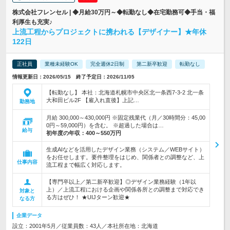
株式会社フレンセル | ◆月給30万円～◆転勤なし◆在宅勤務可◆手当・福
利厚生も充実♪
上流工程からプロジェクトに携われる【デザイナー】★年休
122日
正社員
業種未経験OK
完全週休2日制
第二新卒歓迎
転勤なし
情報更新日：2026/05/15 終了予定日：2026/11/05
【転勤なし】 本社：北海道札幌市中央区北一条西7-3-2 北一条
大和田ビル2F 【雇入れ直後】上記…
勤務地
月給 300,000～430,000円 ※固定残業代（月／30時間分：45,00
0円～59,000円）を含む。 ※超過した場合は…
給与
初年度の年収：
400～550万円
生成AIなどを活用したデザイン業務（システム／WEBサイト）
をお任せします。要件整理をはじめ、関係者との調整など、上
仕事内容
流工程まで幅広く対応します。
【専門卒以上／第二新卒歓迎】◎デザイン業務経験（1年以
上）／上流工程における企画や関係各所との調整まで対応でき
対象と
る方はぜひ！ ★UIJターン歓迎★
なる方
企業データ
設立：2001年5月／従業員数：43人／本社所在地：北海道