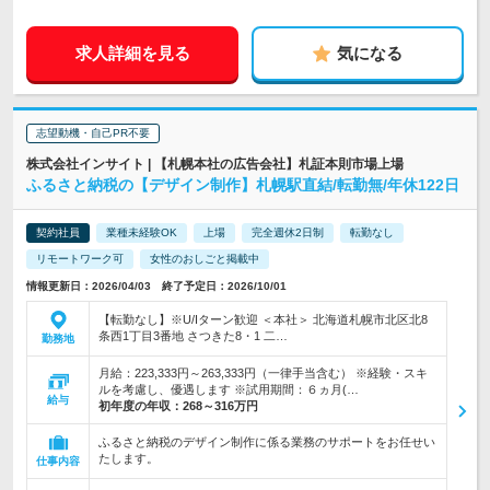
求人詳細を見る
気になる
志望動機・自己PR不要
株式会社インサイト | 【札幌本社の広告会社】札証本則市場上場
ふるさと納税の【デザイン制作】札幌駅直結/転勤無/年休122日
契約社員
業種未経験OK
上場
完全週休2日制
転勤なし
リモートワーク可
女性のおしごと掲載中
情報更新日：2026/04/03 終了予定日：2026/10/01
【転勤なし】※U/Iターン歓迎 ＜本社＞ 北海道札幌市北区北8
条西1丁目3番地 さつきた8・1 二…
勤務地
月給：223,333円～263,333円（一律手当含む） ※経験・スキ
ルを考慮し、優遇します ※試用期間：６ヵ月(…
給与
初年度の年収：
268～316万円
ふるさと納税のデザイン制作に係る業務のサポートをお任せい
たします。
仕事内容