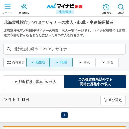
北海道版
メニュー
会員登録
閲覧履歴
検索
北海道札幌市／WEBデザイナーの求人・転職・中途採用情報
北海道札幌市／WEBデザイナーの転職・求人一覧ページです。マイナビ転職では北海
道の市区町村からもあなたにぴったりの求人を探せます。
北海道札幌市／WEBデザイナー
勤務地
職種
年収
特徴
条件変更
この都道府県
以外でも
この都道府県
で募集中の求人
同時に募集中の求人
43
1
43
件中
-
件
並び替え
1