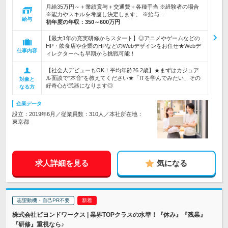
月給35万円～＋業績賞与＋交通費＋各種手当 ※経験者の場合
※能力やスキルを考慮し決定します。 ※給与…
給与
初年度の年収：
350～600万円
【最大1年の充実研修からスタート】◎アニメやゲームなどの
HP・飲食店や企業のHPなどのWebデザインをお任せ★Webデ
仕事内容
ィレクターへも早期から挑戦可能！
【社会人デビューもOK！平均年齢26.2歳】★まずはカジュア
ル面談で"本音"を教えてください★「ITを学んでみたい」その
対象と
好奇心が武器になります◎
なる方
企業データ
設立：2019年6月／従業員数：310人／本社所在地：
東京都
求人詳細を見る
気になる
志望動機・自己PR不要
株式会社ビヨンドワークス | 業界TOPクラスの水準！『休み』『残業』
『研修』重視なら♪