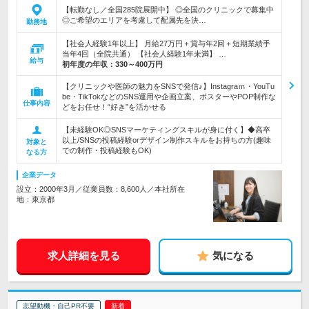
【転勤なし／全国285院展開中】 ◎全国のクリニックで募集中
◎ご希望のエリアを考慮して配属先を決…
勤務地
【社会人経験1年以上】 月給27万円＋賞与年2回＋短期業績手
当年4回（全院共通） 【社会人経験1年未満】 …
給与
初年度の年収：
330～400万円
【クリニックや医師の魅力をSNSで発信♪】Instagraｍ・YouTu
be・TikTokなどのSNS運用や企画立案、ポスターやPOP制作な
仕事内容
どをお任せ！“好き”を活かせる
【未経験OK◎SNSマーケティングスキルが身に付く】◆高卒
以上/SNSの投稿経験orデザイン制作スキルをお持ちの方(趣味
対象と
での制作・投稿経験もOK)
なる方
企業データ
設立：2000年3月／従業員数：8,600人／本社所在
地：東京都
求人詳細を見る
気になる
志望動機・自己PR不要