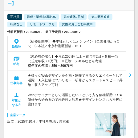
ー】
正社員
職種・業種未経験OK
完全週休2日制
第二新卒歓迎
転勤なし
リモートワーク可
女性のおしごと掲載中
情報更新日：2026/06/16 終了予定日：2026/08/17
【研修期間中】 ◆本社もしくはオンライン（全国各地からO
K） ◇本社／東京都港区新橋2-16-1…
勤務地
【未経験の場合】◆月給25万円以上＋賞与年2回＋各種手当
（想定年収350万円） ※経験・スキルなどを考慮…
給与
初年度の年収：
350～800万円
★様々なWebデザインを企画・制作できるクリエイターとして
活躍！★入社後はフルリモート研修からスタート★スピード昇
仕事内容
給・収入アップ可能！
Webデザイナーとして活躍したい！という方を積極採用中！★
研修から始めるので未経験大歓迎★デザインセンスも入社後に
対象と
磨けます！
なる方
企業データ
設立：2025年10月／本社所在地：東京都