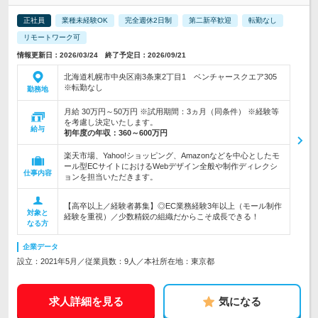
正社員
業種未経験OK
完全週休2日制
第二新卒歓迎
転勤なし
リモートワーク可
情報更新日：2026/03/24 終了予定日：2026/09/21
北海道札幌市中央区南3条東2丁目1 ベンチャースクエア305
※転勤なし
勤務地
月給 30万円～50万円 ※試用期間：3ヵ月（同条件） ※経験等
を考慮し決定いたします。
給与
初年度の年収：
360～600万円
楽天市場、Yahoo!ショッピング、Amazonなどを中心としたモ
ール型ECサイトにおけるWebデザイン全般や制作ディレクシ
仕事内容
ョンを担当いただきます。
【高卒以上／経験者募集】◎EC業務経験3年以上（モール制作
対象と
経験を重視）／少数精鋭の組織だからこそ成長できる！
なる方
企業データ
設立：2021年5月／従業員数：9人／本社所在地：東京都
求人詳細を見る
気になる