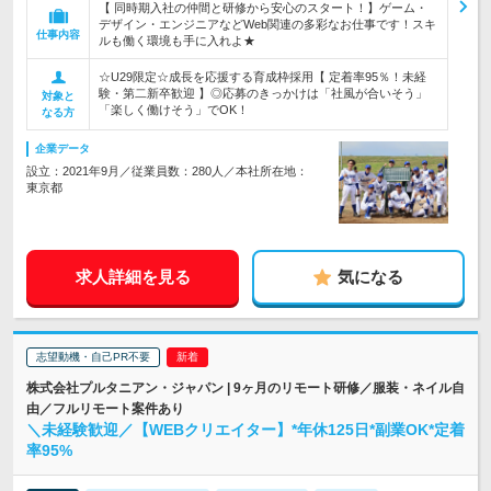
【 同時期入社の仲間と研修から安心のスタート！】ゲーム・
デザイン・エンジニアなどWeb関連の多彩なお仕事です！スキ
仕事内容
ルも働く環境も手に入れよ★
☆U29限定☆成長を応援する育成枠採用【 定着率95％！未経
験・第二新卒歓迎 】◎応募のきっかけは「社風が合いそう」
対象と
「楽しく働けそう」でOK！
なる方
企業データ
設立：2021年9月／従業員数：280人／本社所在地：
東京都
求人詳細を見る
気になる
志望動機・自己PR不要
株式会社プルタニアン・ジャパン | 9ヶ月のリモート研修／服装・ネイル自
由／フルリモート案件あり
＼未経験歓迎／【WEBクリエイター】*年休125日*副業OK*定着
率95%