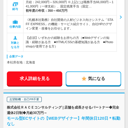
月給：242,000円～326,000円 ※上記には職務手当66,000円～1
41,000円（一律支給）、固定残業手当（固定…
給与
初年度の年収：
350～450万円
《札幌本社勤務》自社開発の人材ビジネス向けシステム「STA
FF EXPRESS」の機能・サービス紹介サイト、自社HPのデザ
仕事内容
イン変更・改修をお任せします。
【必須】いずれかの経験をお持ちの方（■Webデザインの知
識・経験がある方 ■HTML/CSSの基礎知識がある方 ■Photo
対象と
shopが使用できる方）
なる方
企業データ
本社所在地：北海道
求人詳細を見る
気になる
志望動機・自己PR不要
株式会社ＲＡＣＥコンサルティング | 店舗を成長させるパートナー◆完全
週休2日制◆月給30万円～
モール型ECサイトの【WEBデザイナー】年間休日120日＊転勤
なし