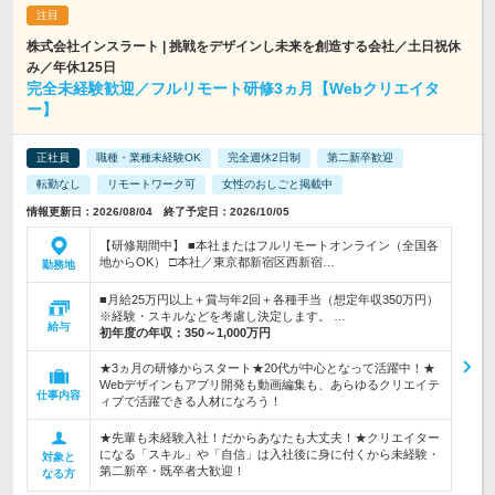
株式会社インスラート | 挑戦をデザインし未来を創造する会社／土日祝休
み／年休125日
完全未経験歓迎／フルリモート研修3ヵ月【Webクリエイタ
ー】
正社員
職種・業種未経験OK
完全週休2日制
第二新卒歓迎
転勤なし
リモートワーク可
女性のおしごと掲載中
情報更新日：2026/08/04 終了予定日：2026/10/05
【研修期間中】 ■本社またはフルリモートオンライン（全国各
地からOK） □本社／東京都新宿区西新宿…
勤務地
■月給25万円以上＋賞与年2回＋各種手当（想定年収350万円）
※経験・スキルなどを考慮し決定します。 …
給与
初年度の年収：
350～1,000万円
★3ヵ月の研修からスタート★20代が中心となって活躍中！★
Webデザインもアプリ開発も動画編集も、あらゆるクリエイテ
仕事内容
ィブで活躍できる人材になろう！
★先輩も未経験入社！だからあなたも大丈夫！★クリエイター
になる「スキル」や「自信」は入社後に身に付くから未経験・
対象と
第二新卒・既卒者大歓迎！
なる方