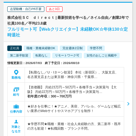
志望動機・自己PR不要
あと3日
株式会社ＳＣ ｄｉｒｅｃｔ | 最新技術を学べる／ネイル自由／創業2年で
社員100名／平均23.8歳
フルリモート可【Webクリエイター】未経験OK☆年休130☆定
時退社
正社員
職種・業種未経験OK
完全週休2日制
学歴不問
第二新卒歓迎
転勤なし
リモートワーク可
女性のおしごと掲載中
情報更新日：2026/07/03 終了予定日：2026/08/10
【転勤なし／U・Iターン歓迎】 本社（新宿区）、大阪支店、
名古屋支店または東京都・神奈川県・千葉県…
勤務地
【首都圏】 月給23万円～50万円＋各種手当＋決算賞与 【大
阪】 月給22万円～50万円＋各種手当＋決算賞与…
給与
初年度の年収：
300～700万円
★好きを仕事に！★アニメ、美容、アパレル、ゲームなど幅広
い業界のWebサイトやスマホアプリを制作！
仕事内容
★学歴不問★職種・業種・社会人未経験の方、第二新卒・既卒
対象と
の方も歓迎！★転職回数・ブランク不問。
なる方