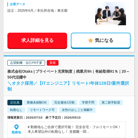
企業データ
設立：2025年6月／本社所在地：東京都
求人詳細を見る
気になる
志望動機・自己PR不要
株式会社Otaks | プライベート充実制度｜残業月9h｜有給取得91％｜20～
50代活躍中
＼オタク採用／【ITエンジニア】リモート/年休128日/案件選択
制
正社員
業種未経験OK
完全週休2日制
学歴不問
第二新卒歓迎
転勤なし
リモートワーク可
女性のおしごと掲載中
情報更新日：2026/07/10 終了予定日：2026/09/10
# 勤務地もご自身で選択可能！ 完全在宅・フルリモートOK！
本人希望以外の転勤なし！ 首都圏・関…
勤務地