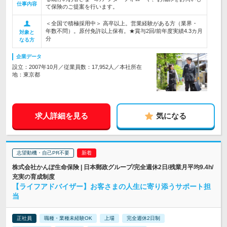
仕事内容
て保険のご提案を行います。
＜全国で積極採用中＞ 高卒以上。営業経験がある方（業界・
年数不問）。原付免許以上保有。★賞与2回/前年度実績4.3カ月
対象と
分
なる方
企業データ
設立：2007年10月／従業員数：17,952人／本社所在
地：東京都
求人詳細を見る
気になる
志望動機・自己PR不要
株式会社かんぽ生命保険 | 日本郵政グループ/完全週休2日/残業月平均9.4h/
充実の育成制度
【ライフアドバイザー】お客さまの人生に寄り添うサポート担
当
正社員
職種・業種未経験OK
上場
完全週休2日制