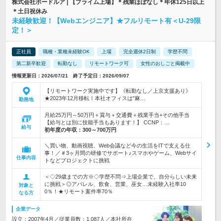
株式会社ボードルア | 【プライム上場】＊残業ほぼなし＊年休125日以上
＊土日祝休み
未経験歓迎！【Webエンジニア】★フルリモート有＜U-29限
定！＞
正社員
職種・業種未経験OK
上場
完全週休2日制
学歴不問
第二新卒歓迎
転勤なし
リモートワーク可
女性のおしごと掲載中
情報更新日：2026/07/21 終了予定日：2026/09/07
【リモートワーク実施中です】《転勤なし／上京支援あり》
★2023年12月移転！本社オフィスは"麻…
勤務地
月給25万円～50万円＋賞与＋交通費＋残業手当+その他手当
【給与とは別に技能手当もあります！】 CCNP：…
給与
初年度の年収：
300～700万円
＼買い物、動画視聴、Web会議など今の生活をITで支える仕
事！／＃3ヶ月間の研修でサポート♪スマホやゲーム、Webサイ
仕事内容
トなどプロジェクトに挑戦
＜◇29歳までの方※◇学歴不問⇒上場企業で、自分らしい未来
に挑戦＞◎アパレル、飲食、営業、巫女…未経験入社率10
対象と
0％！★リモート案件率70％
なる方
企業データ
設立：2007年4月／従業員数：1,087人／本社所在