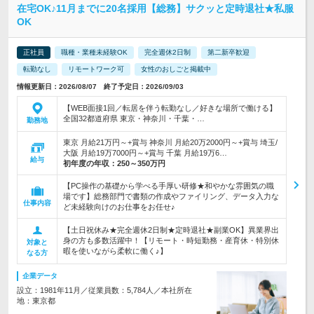
在宅OK♪11月までに20名採用【総務】サクッと定時退社★私服
OK
正社員
職種・業種未経験OK
完全週休2日制
第二新卒歓迎
転勤なし
リモートワーク可
女性のおしごと掲載中
情報更新日：2026/08/07 終了予定日：2026/09/03
【WEB面接1回／転居を伴う転勤なし／好きな場所で働ける】
全国32都道府県 東京・神奈川・千葉・…
勤務地
東京 月給21万円～+賞与 神奈川 月給20万2000円～+賞与 埼玉/
大阪 月給19万7000円～+賞与 千葉 月給19万6…
給与
初年度の年収：
250～350万円
【PC操作の基礎から学べる手厚い研修★和やかな雰囲気の職
場です】総務部門で書類の作成やファイリング、データ入力な
仕事内容
ど未経験向けのお仕事をお任せ♪
【土日祝休み★完全週休2日制★定時退社★副業OK】異業界出
身の方も多数活躍中！【リモート・時短勤務・産育休・特別休
対象と
暇を使いながら柔軟に働く♪】
なる方
企業データ
設立：1981年11月／従業員数：5,784人／本社所在
地：東京都