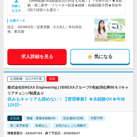
【Web面接OK&面接翌日の内定も可能！】＜学歴不問＞★未経
験・第二新卒・フリーター歓迎★経験・転職回数不問★昇給年
対象と
2回で頑張りを還元！
なる方
企業データ
設立：2019年6月／従業員数：8,119人／本社所在
地：東京都
求人詳細を見る
気になる
志望動機・自己PR不要
株式会社BREXA Engineering | #BREXAグループ#有給消化率98％ #キャ
リアチェンジ制度あり
休みもキャリアも諦めない！【管理事務】★未経験OK★年休
125日~
正社員
職種・業種未経験OK
完全週休2日制
学歴不問
第二新卒歓迎
転勤なし
女性のおしごと掲載中
情報更新日：2026/07/24 終了予定日：2026/08/27