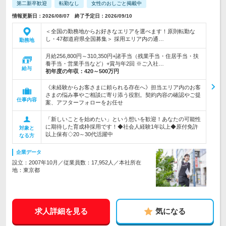
第二新卒歓迎
転勤なし
女性のおしごと掲載中
情報更新日：2026/08/07 終了予定日：2026/09/10
＜全国の勤務地からお好きなエリアを選べます！原則転勤な
し・47都道府県全国募集＞ 採用エリア内の通…
勤務地
月給256,800円～310,350円+諸手当（残業手当・住居手当・扶
養手当・営業手当など）+賞与年2回 ※ご入社…
給与
初年度の年収：
420～500万円
《未経験からお客さまに頼られる存在へ》担当エリア内のお客
さまの悩み事やご相談に寄り添う役割。契約内容の確認やご提
仕事内容
案、アフターフォローをお任せ
「新しいことを始めたい」という想いを歓迎！あなたの可能性
に期待した育成枠採用です！◆社会人経験1年以上◆原付免許
対象と
以上保有◇20～30代活躍中
なる方
企業データ
設立：2007年10月／従業員数：17,952人／本社所在
地：東京都
求人詳細を見る
気になる