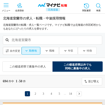
北海道版
メニュー
会員登録
閲覧履歴
検索
北海道室蘭市の求人・転職・中途採用情報
北海道室蘭市の転職・求人一覧ページです。マイナビ転職では北海道の市区町村から
もあなたにぴったりの求人を探せます。
北海道室蘭市
勤務地
職種
年収
特徴
条件変更
この都道府県
以外でも
この都道府県
で募集中の求人
同時に募集中の求人
694
1
50
件中
-
件
並び替え
1
2
3
4
5
14
…