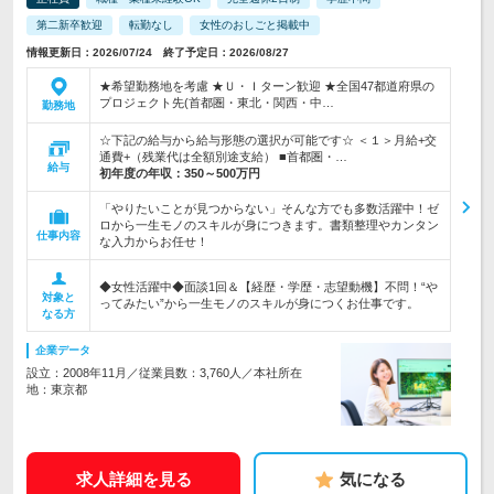
第二新卒歓迎
転勤なし
女性のおしごと掲載中
情報更新日：2026/07/24 終了予定日：2026/08/27
★希望勤務地を考慮 ★Ｕ・Ｉターン歓迎 ★全国47都道府県の
プロジェクト先(首都圏・東北・関西・中…
勤務地
☆下記の給与から給与形態の選択が可能です☆ ＜１＞月給+交
通費+（残業代は全額別途支給） ■首都圏・…
給与
初年度の年収：
350～500万円
「やりたいことが見つからない」そんな方でも多数活躍中！ゼ
ロから一生モノのスキルが身につきます。書類整理やカンタン
仕事内容
な入力からお任せ！
◆女性活躍中◆面談1回＆【経歴・学歴・志望動機】不問！“や
対象と
ってみたい”から一生モノのスキルが身につくお仕事です。
なる方
企業データ
設立：2008年11月／従業員数：3,760人／本社所在
地：東京都
求人詳細を見る
気になる