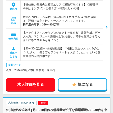
【研修後の配属先は希望エリアで通勤可能です！】 ◎研修期
間中はオンライン ◎働き方（転勤なし）の相…
勤務地
月給22万円～＋残業代＋賞与年2回＋各種手当 ★2年目以降
は、評価・査定を行いベースアップしていきます…
給与
初年度の年収：
350～900万円
【バックオフィスからプロジェクトを支える】書類作成、デー
タ入力、スケジュール調整などをお任せ。簡単な作業から始め
仕事内容
徐々に専門スキルも身につく！
【20～30代活躍中♪未経験歓迎】「将来に役立つスキルを身に
つけたい」「働き方もプライベートも大切にしたい」という意
対象と
欲重視の人柄採用です！
なる方
企業データ
設立：2002年3月／本社所在地：東京都
求人詳細を見る
気になる
志望動機・自己PR不要
佐川急便株式会社 | 月8～10日休み/作業量が公平な職場環境/20～30代を中