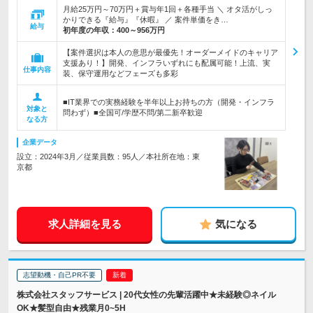
月給25万円～70万円＋賞与年1回＋各種手当 ＼ オタ活がしっ
かりできる『給与』『休暇』 ／ 案件単価をき…
給与
初年度の年収：
400～956万円
【案件選択は本人の意思が最優先！オーダーメイドのキャリア
支援あり！】開発、インフラいずれにも配属可能！上流、実
仕事内容
装、保守運用などフェーズも多彩
■IT業界での実務経験を半年以上お持ちの方（開発・インフラ
対象と
問わず）■全国可/学歴不問/第二新卒歓迎
なる方
企業データ
設立：2024年3月／従業員数：95人／本社所在地：東
京都
求人詳細を見る
気になる
志望動機・自己PR不要
株式会社スタッフサービス | 20代女性の先輩活躍中★未経験◎ネイル
OK★髪型自由★残業月0~5H