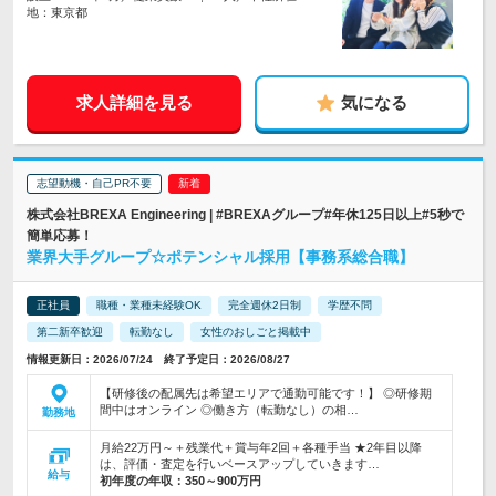
地：東京都
求人詳細を見る
気になる
志望動機・自己PR不要
株式会社BREXA Engineering | #BREXAグループ#年休125日以上#5秒で
簡単応募！
業界大手グループ☆ポテンシャル採用【事務系総合職】
正社員
職種・業種未経験OK
完全週休2日制
学歴不問
第二新卒歓迎
転勤なし
女性のおしごと掲載中
情報更新日：2026/07/24 終了予定日：2026/08/27
【研修後の配属先は希望エリアで通勤可能です！】 ◎研修期
間中はオンライン ◎働き方（転勤なし）の相…
勤務地
月給22万円～＋残業代＋賞与年2回＋各種手当 ★2年目以降
は、評価・査定を行いベースアップしていきます…
給与
初年度の年収：
350～900万円