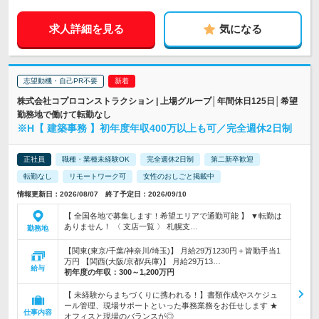
求人詳細を見る
気になる
志望動機・自己PR不要
株式会社コプロコンストラクション | 上場グループ│年間休日125日│希望
勤務地で働けて転勤なし
※H【 建築事務 】初年度年収400万以上も可／完全週休2日制
正社員
職種・業種未経験OK
完全週休2日制
第二新卒歓迎
転勤なし
リモートワーク可
女性のおしごと掲載中
情報更新日：2026/08/07 終了予定日：2026/09/10
【 全国各地で募集します！希望エリアで通勤可能 】 ▼転勤は
ありません！ 〈 支店一覧 〉 札幌支…
勤務地
【関東(東京/千葉/神奈川/埼玉)】 月給29万1230円＋皆勤手当1
万円 【関西(大阪/京都/兵庫)】 月給29万13…
給与
初年度の年収：
300～1,200万円
【 未経験からまちづくりに携われる！】書類作成やスケジュ
ール管理、現場サポートといった事務業務をお任せします ★
仕事内容
オフィスと現場のバランスが◎