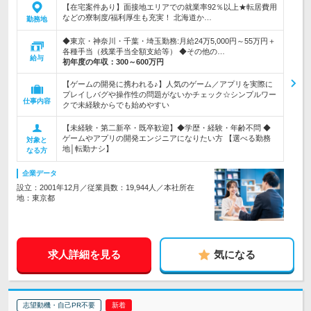
【在宅案件あり】面接地エリアでの就業率92％以上★転居費用
などの寮制度/福利厚生も充実！ 北海道か…
勤務地
◆東京・神奈川・千葉・埼玉勤務:月給24万5,000円～55万円＋
各種手当（残業手当全額支給等） ◆その他の…
給与
初年度の年収：
300～600万円
【ゲームの開発に携われる♪】人気のゲーム／アプリを実際に
プレイしバグや操作性の問題がないかチェック☆シンプルワー
仕事内容
クで未経験からでも始めやすい
【未経験・第二新卒・既卒歓迎】◆学歴・経験・年齢不問 ◆
ゲームやアプリの開発エンジニアになりたい方 【選べる勤務
対象と
地│転勤ナシ】
なる方
企業データ
設立：2001年12月／従業員数：19,944人／本社所在
地：東京都
求人詳細を見る
気になる
志望動機・自己PR不要