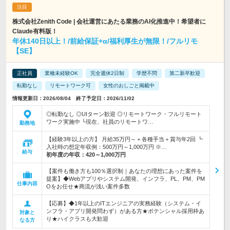
株式会社Zenith Code | 会社運営にあたる業務のAI化推進中！希望者に
Claude有料版！
年休140日以上！/前給保証+α/福利厚生が無限！/フルリモ
【SE】
正社員
業種未経験OK
完全週休2日制
学歴不問
第二新卒歓迎
転勤なし
リモートワーク可
女性のおしごと掲載中
情報更新日：2026/08/04 終了予定日：2026/11/02
◎転勤なし ◎UIターン歓迎 ◎リモートワーク・フルリモート
ワーク実施中 └現在、社員のリモートワ…
勤務地
【経験3年以上の方】 月給35万円～＋各種手当＋賞与年2回 ┗
入社時の想定年収例：500万円～1,000万円 ※…
給与
初年度の年収：
420～1,000万円
【案件も働き方も100％選択制｜あなたの理想にあった案件を
提案】◆Webアプリやシステム開発、インフラ、PL、PM、PM
仕事内容
Oをお任せ★商流が浅い案件多数
【応募】◆1年以上のITエンジニアの実務経験（システム・イ
ンフラ・アプリ開発問わず）がある方★ポテンシャル採用枠あ
対象と
り★ハイクラスも大歓迎
なる方