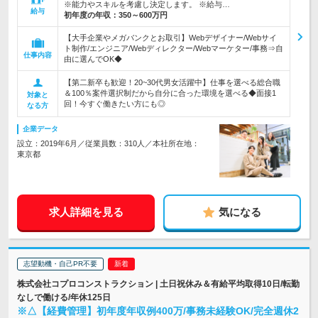
※能力やスキルを考慮し決定します。 ※給与…
給与
初年度の年収：
350～600万円
【大手企業やメガバンクとお取引】Webデザイナー/Webサイ
ト制作/エンジニア/Webディレクター/Webマーケター/事務⇒自
仕事内容
由に選んでOK◆
【第二新卒も歓迎！20~30代男女活躍中】仕事を選べる総合職
＆100％案件選択制だから自分に合った環境を選べる◆面接1
対象と
回！今すぐ働きたい方にも◎
なる方
企業データ
設立：2019年6月／従業員数：310人／本社所在地：
東京都
求人詳細を見る
気になる
志望動機・自己PR不要
株式会社コプロコンストラクション | 土日祝休み＆有給平均取得10日/転勤
なしで働ける/年休125日
※△【経費管理】初年度年収例400万/事務未経験OK/完全週休2