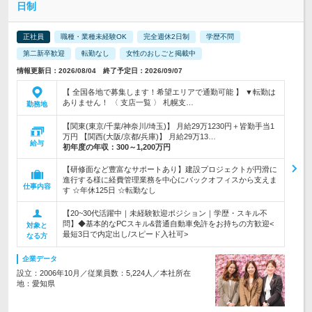
日制
正社員
職種・業種未経験OK
完全週休2日制
学歴不問
第二新卒歓迎
転勤なし
女性のおしごと掲載中
情報更新日：2026/08/04 終了予定日：2026/09/07
【 全国各地で募集します！希望エリアで通勤可能 】 ▼転勤は
ありません！ 〈 支店一覧 〉 札幌支…
勤務地
【関東(東京/千葉/神奈川/埼玉)】 月給29万1230円＋皆勤手当1
万円 【関西(大阪/京都/兵庫)】 月給29万13…
給与
初年度の年収：
300～1,200万円
【研修面など豊富なサポートあり】建設プロジェクトが円滑に
進行する様に経費管理業務を中心にバックオフィスから支えま
仕事内容
す ☆年休125日 ☆転勤なし
【20~30代活躍中｜未経験歓迎ポジション｜学歴・スキル不
問】◆基本的なPCスキル&普通自動車免許をお持ちの方歓迎<
対象と
最短3日で内定出し/スピード入社可>
なる方
企業データ
設立：2006年10月／従業員数：5,224人／本社所在
地：愛知県