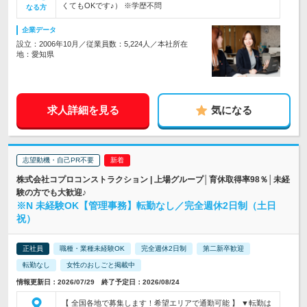
くてもOKです♪） ※学歴不問
なる方
企業データ
設立：2006年10月／従業員数：5,224人／本社所在
地：愛知県
求人詳細を見る
気になる
志望動機・自己PR不要
株式会社コプロコンストラクション | 上場グループ│育休取得率98％│未経
験の方でも大歓迎♪
※N 未経験OK【管理事務】転勤なし／完全週休2日制（土日
祝）
正社員
職種・業種未経験OK
完全週休2日制
第二新卒歓迎
転勤なし
女性のおしごと掲載中
情報更新日：2026/07/29 終了予定日：2026/08/24
【 全国各地で募集します！希望エリアで通勤可能 】 ▼転勤は