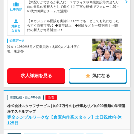
【気配りができるが収入に！？オフィスや商業施設等の当たり
前の日常の監視人として働く！】丁寧な研修でフォロー！20～
仕事内容
60代の仲間とチームで活躍♪
【＃カジュアル面談も実施中！いつでも・どこでも気になった
らすぐ応募可能♪】◆高卒以上 ◆経験なども一切不問！⇒50
対象と
代の新人が毎月誕生中！
なる方
企業データ
設立：1969年5月／従業員数：8,000人／本社所在
地：東京都
求人詳細を見る
気になる
志望動機・自己PR不要
株式会社スタッフサービス | 約9.7万件のお仕事あり／約900種類の学習講
座でスキルアップ
完全シンプルワークな【倉庫内作業スタッフ】土日祝休/年休
125日