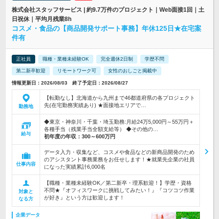
株式会社スタッフサービス | 約9.7万件のプロジェクト｜Web面接1回｜土
日祝休｜平均月残業8h
コスメ・食品の【商品開発サポート事務】年休125日★在宅案
件有
正社員
職種・業種未経験OK
完全週休2日制
学歴不問
第二新卒歓迎
リモートワーク可
女性のおしごと掲載中
情報更新日：2026/08/03 終了予定日：2026/08/27
【転勤なし】北海道から九州まで46都道府県の各プロジェクト
先(在宅勤務実績あり) ★面接地エリアで…
勤務地
◆東京・神奈川・千葉・埼玉勤務:月給24万5,000円～55万円＋
各種手当（残業手当全額支給等） ◆その他の…
給与
初年度の年収：
300～600万円
データ入力・収集など、コスメや食品などの新商品開発のため
のアシスタント事務業務をお任せします！★就業先企業の社員
仕事内容
になった実績累計6,000名
【職種・業種未経験OK／第二新卒・理系歓迎！】学歴・資格
不問★『オフィスワークに挑戦してみたい！』『コツコツ作業
対象と
が好き』という方は歓迎します！
なる方
企業データ