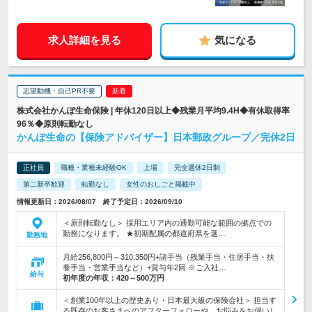
求人詳細を見る
気になる
志望動機・自己PR不要
株式会社かんぽ生命保険 | 年休120日以上◆残業月平均9.4H◆有休取得率
96％◆原則転勤なし
かんぽ生命の【保険アドバイザー】日本郵政グループ／完休2日
正社員
職種・業種未経験OK
上場
完全週休2日制
第二新卒歓迎
転勤なし
女性のおしごと掲載中
情報更新日：2026/08/07 終了予定日：2026/09/10
＜原則転勤なし＞ 採用エリア内の通勤可能な範囲の拠点での
勤務になります。 ★初期配属の都道府県を選…
勤務地
月給256,800円～310,350円+諸手当（残業手当・住居手当・扶
養手当・営業手当など）+賞与年2回 ※ご入社…
給与
初年度の年収：
420～500万円
＜創業100年以上の歴史あり・日本最大級の保険会社＞ 担当す
る既存のお客さまへのアフターフォローや、お悩みをお伺いし