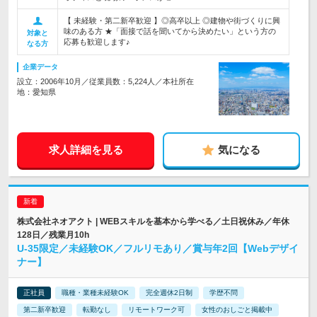
【 未経験・第二新卒歓迎 】◎高卒以上 ◎建物や街づくりに興
味のある方 ★「面接で話を聞いてから決めたい」という方の
対象と
応募も歓迎します♪
なる方
企業データ
設立：2006年10月／従業員数：5,224人／本社所在
地：愛知県
求人詳細を見る
気になる
株式会社ネオアクト | WEBスキルを基本から学べる／土日祝休み／年休
128日／残業月10h
U-35限定／未経験OK／フルリモあり／賞与年2回【Webデザイ
ナー】
正社員
職種・業種未経験OK
完全週休2日制
学歴不問
第二新卒歓迎
転勤なし
リモートワーク可
女性のおしごと掲載中