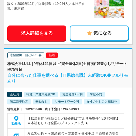
設立：2001年12月／従業員数：19,944人／本社所在
地：東京都
求人詳細を見る
気になる
志望動機・自己PR不要
株式会社LULL | *年休121日以上*完全週休2日(土日祝)*残業なし*リモート
率75%超
自分に合った仕事を選べる【IT系総合職】未経験OK◆フルリモ
あり
正社員
職種・業種未経験OK
完全週休2日制
学歴不問
第二新卒歓迎
転勤なし
リモートワーク可
女性のおしごと掲載中
情報更新日：2026/08/06 終了予定日：2026/09/21
【転居を伴う転勤なし／研修後は”フルリモ案件”も選択可能】
★本社もしくは全国のプロジェクト先 ★…
勤務地
月給35万円～＋業績賞与＋交通費＋各種手当 ※経験者の場合