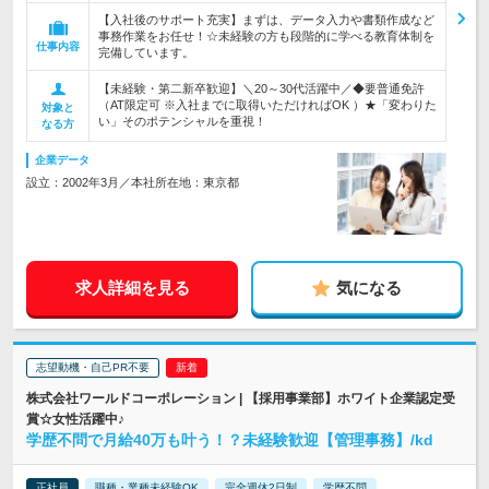
【入社後のサポート充実】まずは、データ入力や書類作成など
事務作業をお任せ！☆未経験の方も段階的に学べる教育体制を
仕事内容
完備しています。
【未経験・第二新卒歓迎】＼20～30代活躍中／◆要普通免許
（AT限定可 ※入社までに取得いただければOK ）★「変わりた
対象と
い」そのポテンシャルを重視！
なる方
企業データ
設立：2002年3月／本社所在地：東京都
求人詳細を見る
気になる
志望動機・自己PR不要
株式会社ワールドコーポレーション | 【採用事業部】ホワイト企業認定受
賞☆女性活躍中♪
学歴不問で月給40万も叶う！？未経験歓迎【管理事務】/kd
正社員
職種・業種未経験OK
完全週休2日制
学歴不問