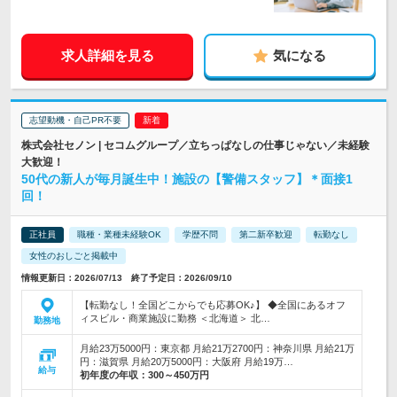
求人詳細を見る
気になる
志望動機・自己PR不要
株式会社セノン | セコムグループ／立ちっぱなしの仕事じゃない／未経験
大歓迎！
50代の新人が毎月誕生中！施設の【警備スタッフ】＊面接1
回！
正社員
職種・業種未経験OK
学歴不問
第二新卒歓迎
転勤なし
女性のおしごと掲載中
情報更新日：2026/07/13 終了予定日：2026/09/10
【転勤なし！全国どこからでも応募OK♪】 ◆全国にあるオフ
ィスビル・商業施設に勤務 ＜北海道＞ 北…
勤務地
月給23万5000円：東京都 月給21万2700円：神奈川県 月給21万
円：滋賀県 月給20万5000円：大阪府 月給19万…
給与
初年度の年収：
300～450万円