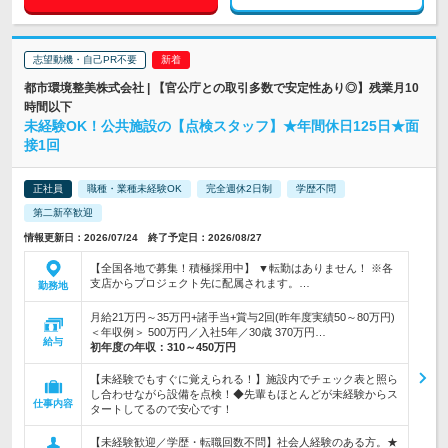
志望動機・自己PR不要
都市環境整美株式会社 | 【官公庁との取引多数で安定性あり◎】残業月10
時間以下
未経験OK！公共施設の【点検スタッフ】★年間休日125日★面
接1回
正社員
職種・業種未経験OK
完全週休2日制
学歴不問
第二新卒歓迎
情報更新日：2026/07/24 終了予定日：2026/08/27
【全国各地で募集！積極採用中】 ▼転勤はありません！ ※各
支店からプロジェクト先に配属されます。…
勤務地
月給21万円～35万円+諸手当+賞与2回(昨年度実績50～80万円)
＜年収例＞ 500万円／入社5年／30歳 370万円…
給与
初年度の年収：
310～450万円
【未経験でもすぐに覚えられる！】施設内でチェック表と照ら
し合わせながら設備を点検！◆先輩もほとんどが未経験からス
仕事内容
タートしてるので安心です！
【未経験歓迎／学歴・転職回数不問】社会人経験のある方。★