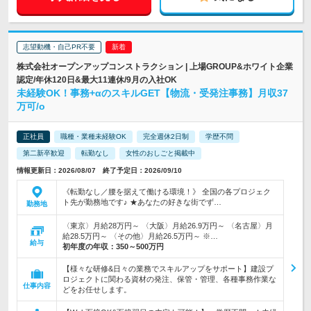
志望動機・自己PR不要
株式会社オープンアップコンストラクション | 上場GROUP&ホワイト企業
認定/年休120日&最大11連休/9月の入社OK
未経験OK！事務+αのスキルGET【物流・受発注事務】月収37
万可/o
正社員
職種・業種未経験OK
完全週休2日制
学歴不問
第二新卒歓迎
転勤なし
女性のおしごと掲載中
情報更新日：2026/08/07 終了予定日：2026/09/10
《転勤なし／腰を据えて働ける環境！》 全国の各プロジェク
ト先が勤務地です♪ ★あなたの好きな街でず…
勤務地
〈東京〉月給28万円～ 〈大阪〉月給26.9万円～ 〈名古屋〉月
給28.5万円～ 〈その他〉月給26.5万円～ ※…
給与
初年度の年収：
350～500万円
【様々な研修&日々の業務でスキルアップをサポート】建設プ
ロジェクトに関わる資材の発注、保管・管理、各種事務作業な
仕事内容
どをお任せします。