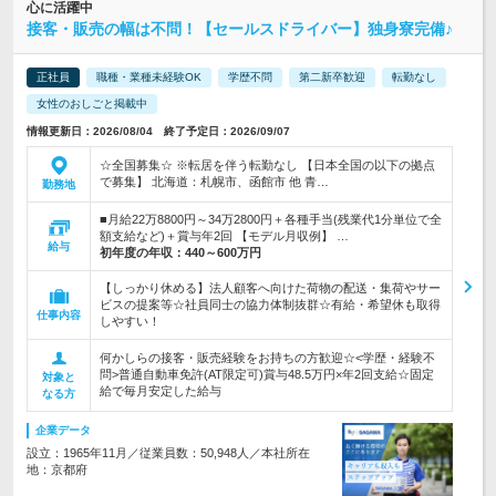
心に活躍中
接客・販売の幅は不問！【セールスドライバー】独身寮完備♪
正社員
職種・業種未経験OK
学歴不問
第二新卒歓迎
転勤なし
女性のおしごと掲載中
情報更新日：2026/08/04 終了予定日：2026/09/07
☆全国募集☆ ※転居を伴う転勤なし 【日本全国の以下の拠点
で募集】 北海道：札幌市、函館市 他 青…
勤務地
■月給22万8800円～34万2800円＋各種手当(残業代1分単位で全
額支給など)＋賞与年2回 【モデル月収例】 …
給与
初年度の年収：
440～600万円
【しっかり休める】法人顧客へ向けた荷物の配送・集荷やサー
ビスの提案等☆社員同士の協力体制抜群☆有給・希望休も取得
仕事内容
しやすい！
何かしらの接客・販売経験をお持ちの方歓迎☆<学歴・経験不
問>普通自動車免許(AT限定可)賞与48.5万円×年2回支給☆固定
対象と
給で毎月安定した給与
なる方
企業データ
設立：1965年11月／従業員数：50,948人／本社所在
地：京都府