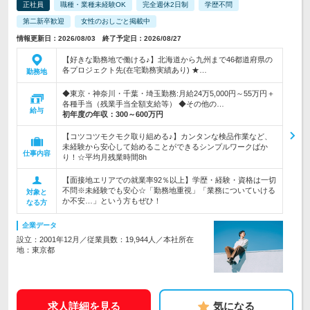
正社員
職種・業種未経験OK
完全週休2日制
学歴不問
第二新卒歓迎
女性のおしごと掲載中
情報更新日：2026/08/03 終了予定日：2026/08/27
【好きな勤務地で働ける♪】北海道から九州まで46都道府県の
各プロジェクト先(在宅勤務実績あり) ★…
勤務地
◆東京・神奈川・千葉・埼玉勤務:月給24万5,000円～55万円＋
各種手当（残業手当全額支給等） ◆その他の…
給与
初年度の年収：
300～600万円
【コツコツモクモク取り組める♪】カンタンな検品作業など、
未経験から安心して始めることができるシンプルワークばか
仕事内容
り！☆平均月残業時間8h
【面接地エリアでの就業率92％以上】学歴・経験・資格は一切
不問※未経験でも安心☆「勤務地重視」「業務についていける
対象と
か不安…」という方もぜひ！
なる方
企業データ
設立：2001年12月／従業員数：19,944人／本社所在
地：東京都
求人詳細を見る
気になる