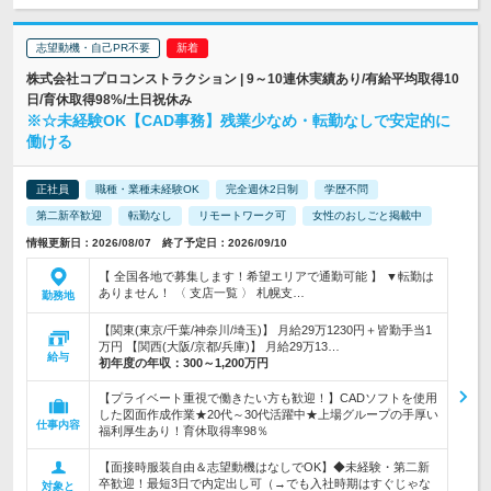
志望動機・自己PR不要
株式会社コプロコンストラクション | 9～10連休実績あり/有給平均取得10
日/育休取得98%/土日祝休み
※☆未経験OK【CAD事務】残業少なめ・転勤なしで安定的に
働ける
正社員
職種・業種未経験OK
完全週休2日制
学歴不問
第二新卒歓迎
転勤なし
リモートワーク可
女性のおしごと掲載中
情報更新日：2026/08/07 終了予定日：2026/09/10
【 全国各地で募集します！希望エリアで通勤可能 】 ▼転勤は
ありません！ 〈 支店一覧 〉 札幌支…
勤務地
【関東(東京/千葉/神奈川/埼玉)】 月給29万1230円＋皆勤手当1
万円 【関西(大阪/京都/兵庫)】 月給29万13…
給与
初年度の年収：
300～1,200万円
【プライベート重視で働きたい方も歓迎！】CADソフトを使用
した図面作成作業★20代～30代活躍中★上場グループの手厚い
仕事内容
福利厚生あり！育休取得率98％
【面接時服装自由＆志望動機はなしでOK】◆未経験・第二新
卒歓迎！最短3日で内定出し可（→でも入社時期はすぐじゃな
対象と