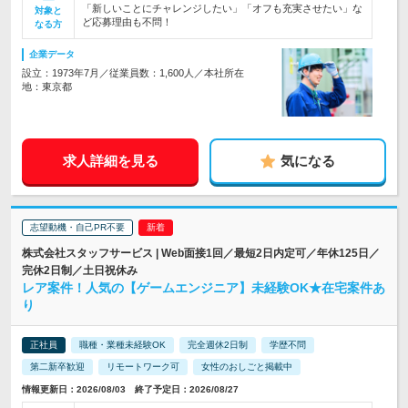
「新しいことにチャレンジしたい」「オフも充実させたい」な
対象と
ど応募理由も不問！
なる方
企業データ
設立：1973年7月／従業員数：1,600人／本社所在
地：東京都
求人詳細を見る
気になる
志望動機・自己PR不要
株式会社スタッフサービス | Web面接1回／最短2日内定可／年休125日／
完休2日制／土日祝休み
レア案件！人気の【ゲームエンジニア】未経験OK★在宅案件あ
り
正社員
職種・業種未経験OK
完全週休2日制
学歴不問
第二新卒歓迎
リモートワーク可
女性のおしごと掲載中
情報更新日：2026/08/03 終了予定日：2026/08/27