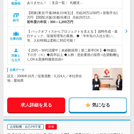
ありません！ 〈 支店一覧 〉 札幌支…
勤務地
【関東(東京/千葉/神奈川/埼玉)】 月給29万1230円＋皆勤手当1
万円 【関西(大阪/京都/兵庫)】 月給29万13…
給与
初年度の年収：
300～1,200万円
【 バックオフィスからプロジェクトを支える 】資料作成・進
行チェック、現場管理等の業務。◆「半年先の入社が良い」
仕事内容
等、入社時期は柔軟に対応可能！
【 20代～30代活躍中｜未経験採用｜第二新卒OK 】◆39歳以
下の方（※）◆高卒以上 ◆人柄・意欲重視の採用 <志望動機な
対象と
しOK＆面接時服装自由>
なる方
企業データ
設立：2006年10月／従業員数：5,224人／本社所在
地：愛知県
求人詳細を見る
気になる
志望動機・自己PR不要