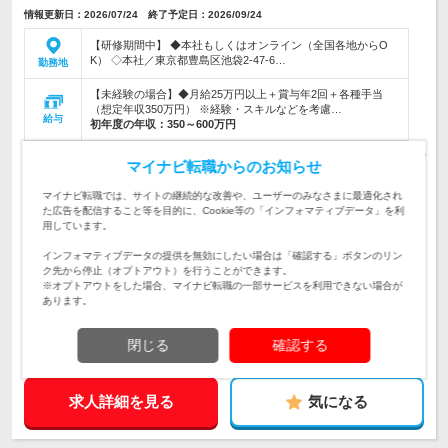
情報更新日：2026/07/24 終了予定日：2026/09/24
【研修期間中】 ◆本社もしくはオンライン（全国各地からO
K） ◇本社／東京都豊島区池袋2-47-6…
勤務地
【未経験の場合】◆月給25万円以上＋賞与年2回＋各種手当
（想定年収350万円） ※経験・スキルなどを考慮…
給与
初年度の年収：
350～600万円
★入社後は当社が運営するWEB・ITスクール研修からスター
マイナビ転職からのお知らせ
ト！★研修後は様々なWebデザインを企画・制作します！★将
仕事内容
来はフルリモートで活躍OK！
マイナビ転職では、サイトの継続的な改善や、ユーザーのみなさまに最適化され
た広告を配信すること等を目的に、Cookie等の「インフォマティブデータ」を利
★先輩は全員が未経験入社！だからあなたも大丈夫！★「WEB
用しています。
デザイナーになりたい！」その想いがあればOK！未経験・第
対象と
二新卒・既卒者大歓迎！
なる方
インフォマティブデータの提供を無効にしたい場合は「確認する」ボタンのリン
ク先から停止（オプトアウト）を行うことができます。
企業データ
※オプトアウトをした場合、マイナビ転職の一部サービスを利用できない場合が
あります。
設立：2023年9月／本社所在地：東京都
閉じる
確認する
求人詳細を見る
気になる