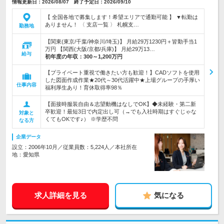
情報更新日：2026/08/07 終了予定日：2026/09/10
【 全国各地で募集します！希望エリアで通勤可能 】 ▼転勤は
ありません！ 〈 支店一覧 〉 札幌支…
勤務地
【関東(東京/千葉/神奈川/埼玉)】 月給29万1230円＋皆勤手当1
万円 【関西(大阪/京都/兵庫)】 月給29万13…
給与
初年度の年収：
300～1,200万円
【プライベート重視で働きたい方も歓迎！】CADソフトを使用
した図面作成作業★20代～30代活躍中★上場グループの手厚い
仕事内容
福利厚生あり！育休取得率98％
【面接時服装自由＆志望動機はなしでOK】◆未経験・第二新
卒歓迎！最短3日で内定出し可（→でも入社時期はすぐじゃな
対象と
くてもOKです♪） ※学歴不問
なる方
企業データ
設立：2006年10月／従業員数：5,224人／本社所在
地：愛知県
求人詳細を見る
気になる