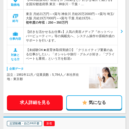
全国32都道府県 東京・神奈川・千葉・…
勤務地
東京 月給21万円～+賞与 神奈川 月給20万2000円～+賞与 埼玉/
大阪 月給19万7000円～+賞与 千葉 月給19万6…
給与
初年度の年収：
250～350万円
【好きを活かせるお仕事♪】人気の美容メディア『ホットペッ
パービューティー』等の掲載先へ、システム操作や原稿作成の
仕事内容
サポートを行います。
【未経験OK★産育休取得実績◎】「クリエイティブ要素のあ
る仕事がしたい」「オシャレや旅行・グルメが好き」「プライ
対象と
ベートも重視」という方を歓迎♪
なる方
企業データ
設立：1981年11月／従業員数：5,784人／本社所在
地：東京都
求人詳細を見る
気になる
志望動機・自己PR不要