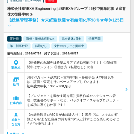
志望動機・自己PR不要
株式会社BREXA Engineering | #BREXAグループ #5秒で簡単応募 ＃産育
休の復帰率80％
【総務管理事務】★未経験歓迎★有給消化率98％★年休125日
～
正社員
職種・業種未経験OK
完全週休2日制
学歴不問
第二新卒歓迎
転勤なし
女性のおしごと掲載中
情報更新日：2026/07/24 終了予定日：2026/08/27
【研修後の配属先は希望エリアで通勤可能です！】 ◎研修期
間中はオンライン ◎働き方（転勤なし）の相…
勤務地
月給22万円～＋残業代＋賞与年2回＋各種手当 ★2年目以降
は、評価・査定を行いベースアップしていきます…
給与
初年度の年収：
350～900万円
【プロジェクトを動かす司令塔】資料作成やスケジュール管
理、技術者のサポートなど、バックオフィスからプロジェクト
仕事内容
を成功に導くお仕事です！
【未経験歓迎♪約80％が未経験入社！】選考では、スキルの有
無よりも“あなた自身の持ち味”や“人と話すことを楽しめるかど
対象と
うか”を重視します！
なる方