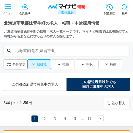
北海道版
メニュー
会員登録
閲覧履歴
検索
北海道雨竜郡妹背牛町の求人・転職・中途採用情報
北海道雨竜郡妹背牛町の転職・求人一覧ページです。マイナビ転職では北海道の市区
町村からもあなたにぴったりの求人を探せます。
北海道雨竜郡妹背牛町
勤務地
職種
年収
特徴
条件変更
この都道府県
以外でも
この都道府県
で募集中の求人
同時に募集中の求人
544
1
50
件中
-
件
並び替え
1
2
3
4
5
11
…