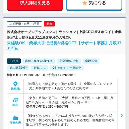
求人詳細を見る
気になる
志望動機・自己PR不要
株式会社オープンアップコンストラクション | 上場GROUP&ホワイト企業
認定/土日祝休&最大11連休/9月の入社OK
未経験OK！業界大手で成長&資格GET【サポート事務】月収37
万可/o
正社員
職種・業種未経験OK
完全週休2日制
学歴不問
第二新卒歓迎
転勤なし
女性のおしごと掲載中
情報更新日：2026/08/07 終了予定日：2026/09/10
《転勤なし／腰を据えて働ける環境！》 全国の各プロジェク
ト先が勤務地です♪ ★あなたの好きな街でず…
勤務地
〈東京〉月給28万円～ 〈大阪〉月給26.9万円～ 〈名古屋〉月
給28.5万円～ 〈その他〉月給26.5万円～ ※…
給与
初年度の年収：
350～500万円
【研修があるので、PCの基本操作やExcelの使い方も学べる】
未経験・初心者でも安心して始められる管理・書類作成等の簡
仕事内容
単なお仕事からお任せします♪