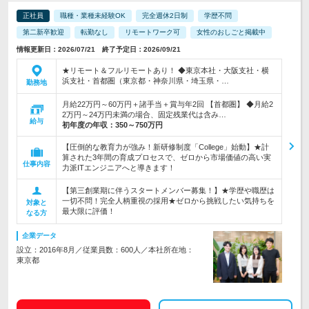
正社員
職種・業種未経験OK
完全週休2日制
学歴不問
第二新卒歓迎
転勤なし
リモートワーク可
女性のおしごと掲載中
情報更新日：2026/07/21 終了予定日：2026/09/21
★リモート＆フルリモートあり！ ◆東京本社・大阪支社・横
浜支社・首都圏（東京都・神奈川県・埼玉県・…
勤務地
月給22万円～60万円＋諸手当＋賞与年2回 【首都圏】 ◆月給2
2万円～24万円未満の場合、固定残業代は含み…
給与
初年度の年収：
350～750万円
【圧倒的な教育力が強み！新研修制度「College」始動】★計
算された3年間の育成プロセスで、ゼロから市場価値の高い実
仕事内容
力派ITエンジニアへと導きます！
【第三創業期に伴うスタートメンバー募集！】★学歴や職歴は
一切不問！完全人柄重視の採用★ゼロから挑戦したい気持ちを
対象と
最大限に評価！
なる方
企業データ
設立：2016年8月／従業員数：600人／本社所在地：
東京都