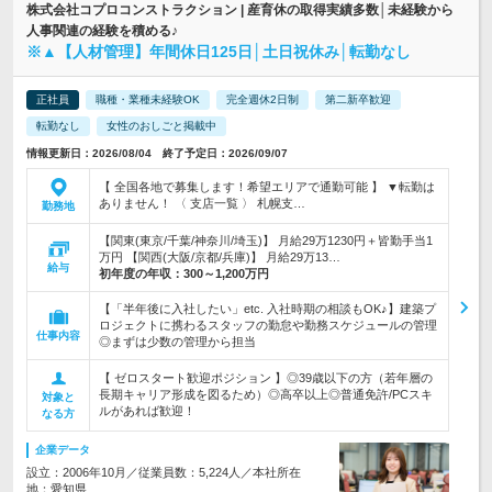
株式会社コプロコンストラクション | 産育休の取得実績多数│未経験から
人事関連の経験を積める♪
※▲【人材管理】年間休日125日│土日祝休み│転勤なし
正社員
職種・業種未経験OK
完全週休2日制
第二新卒歓迎
転勤なし
女性のおしごと掲載中
情報更新日：2026/08/04 終了予定日：2026/09/07
【 全国各地で募集します！希望エリアで通勤可能 】 ▼転勤は
ありません！ 〈 支店一覧 〉 札幌支…
勤務地
【関東(東京/千葉/神奈川/埼玉)】 月給29万1230円＋皆勤手当1
万円 【関西(大阪/京都/兵庫)】 月給29万13…
給与
初年度の年収：
300～1,200万円
【「半年後に入社したい」etc. 入社時期の相談もOK♪】建築プ
ロジェクトに携わるスタッフの勤怠や勤務スケジュールの管理
仕事内容
◎まずは少数の管理から担当
【 ゼロスタート歓迎ポジション 】◎39歳以下の方（若年層の
長期キャリア形成を図るため）◎高卒以上◎普通免許/PCスキ
対象と
ルがあれば歓迎！
なる方
企業データ
設立：2006年10月／従業員数：5,224人／本社所在
地：愛知県