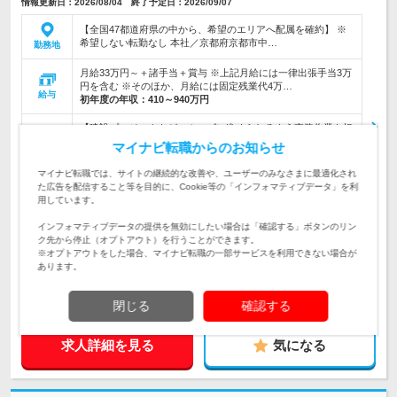
情報更新日：2026/08/04 終了予定日：2026/09/07
【全国47都道府県の中から、希望のエリアへ配属を確約】 ※
希望しない転勤なし 本社／京都府京都市中…
勤務地
月給33万円～＋諸手当＋賞与 ※上記月給には一律出張手当3万
円を含む ※そのほか、月給には固定残業代4万…
給与
初年度の年収：
410～940万円
【建設プロジェクトがスムーズに進められるよう事務作業を担
当】★手厚い研修＆資格取得制度あり★家族手当・親孝行手当
マイナビ転職からのお知らせ
仕事内容
など手当充実★育休取得者多数
マイナビ転職では、サイトの継続的な改善や、ユーザーのみなさまに最適化され
【未経験・第二新卒歓迎／学歴・年齢・性別不問】◆Web面接
た広告を配信すること等を目的に、Cookie等の「インフォマティブデータ」を利
でスピーディーに内定&入社OK！ ★定着率92％以上＆フリー
対象と
用しています。
ターから正社員へ♪
なる方
インフォマティブデータの提供を無効にしたい場合は「確認する」ボタンのリン
ク先から停止（オプトアウト）を行うことができます。
企業データ
※オプトアウトをした場合、マイナビ転職の一部サービスを利用できない場合が
設立：2015年2月／従業員数：1,000人／本社所在
あります。
地：京都府
閉じる
確認する
求人詳細を見る
気になる