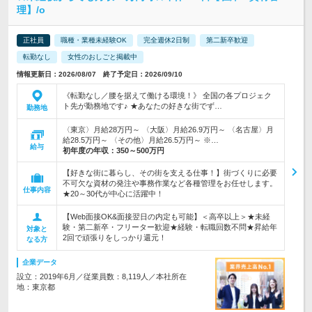
理】/o
正社員
職種・業種未経験OK
完全週休2日制
第二新卒歓迎
転勤なし
女性のおしごと掲載中
情報更新日：2026/08/07 終了予定日：2026/09/10
《転勤なし／腰を据えて働ける環境！》 全国の各プロジェク
ト先が勤務地です♪ ★あなたの好きな街でず…
勤務地
〈東京〉月給28万円～ 〈大阪〉月給26.9万円～ 〈名古屋〉月
給28.5万円～ 〈その他〉月給26.5万円～ ※…
給与
初年度の年収：
350～500万円
【好きな街に暮らし、その街を支える仕事！】街づくりに必要
不可欠な資材の発注や事務作業など各種管理をお任せします。
仕事内容
★20～30代が中心に活躍中！
【Web面接OK&面接翌日の内定も可能】＜高卒以上＞★未経
験・第二新卒・フリーター歓迎★経験・転職回数不問★昇給年
対象と
2回で頑張りをしっかり還元！
なる方
企業データ
設立：2019年6月／従業員数：8,119人／本社所在
地：東京都