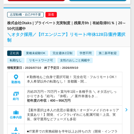
志望動機・自己PR不要
株式会社Otaks | プライベート充実制度｜残業月9h｜有給取得91％｜20～
50代活躍中
＼オタク採用／【ITエンジニア】リモート/年休128日/案件選択
制
正社員
業種未経験OK
完全週休2日制
学歴不問
第二新卒歓迎
転勤なし
リモートワーク可
女性のおしごと掲載中
情報更新日：2026/07/10 終了予定日：2026/09/10
# 勤務地もご自身で選択可能！ 完全在宅・フルリモートOK！
本人希望以外の転勤なし！ 首都圏・関…
勤務地
月給25万円～70万円＋賞与年1回＋各種手当 ＼ オタ活がしっ
かりできる『給与』『休暇』 ／ 案件単価をき…
給与
初年度の年収：
400～956万円
【案件選択は本人の意思が最優先！オーダーメイドのキャリア
支援あり！】開発、インフラいずれにも配属可能！上流、実
仕事内容
装、保守運用などフェーズも多彩
■IT業界での実務経験を半年以上お持ちの方（開発・インフラ