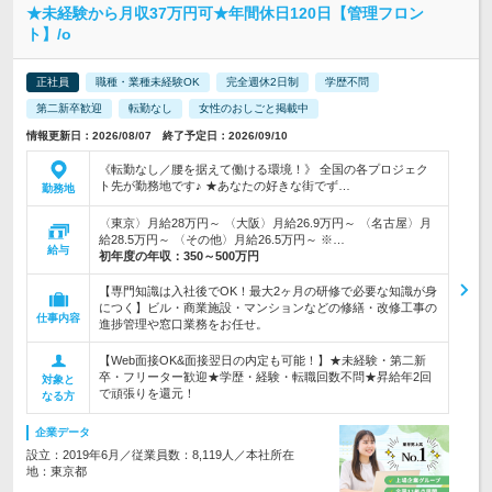
★未経験から月収37万円可★年間休日120日【管理フロン
ト】/o
正社員
職種・業種未経験OK
完全週休2日制
学歴不問
第二新卒歓迎
転勤なし
女性のおしごと掲載中
情報更新日：2026/08/07 終了予定日：2026/09/10
《転勤なし／腰を据えて働ける環境！》 全国の各プロジェク
ト先が勤務地です♪ ★あなたの好きな街でず…
勤務地
〈東京〉月給28万円～ 〈大阪〉月給26.9万円～ 〈名古屋〉月
給28.5万円～ 〈その他〉月給26.5万円～ ※…
給与
初年度の年収：
350～500万円
【専門知識は入社後でOK！最大2ヶ月の研修で必要な知識が身
につく】ビル・商業施設・マンションなどの修繕・改修工事の
仕事内容
進捗管理や窓口業務をお任せ。
【Web面接OK&面接翌日の内定も可能！】★未経験・第二新
卒・フリーター歓迎★学歴・経験・転職回数不問★昇給年2回
対象と
で頑張りを還元！
なる方
企業データ
設立：2019年6月／従業員数：8,119人／本社所在
地：東京都