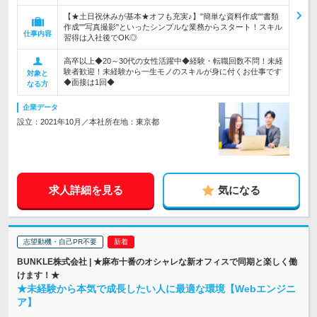
【★土日祝休みが基本★オフも充実♪】"簡単な資料作成""書類
作成""写真撮影"といったシンプルな業務からスタート！スキル
仕事内容
習得は入社後でOK◎
高卒以上◆20～30代の女性活躍中◆経験・転職回数不問！未経
験者歓迎！未経験から一生モノのスキルが身に付くお仕事です
対象と
◆面接は1回◆
なる方
企業データ
設立：2021年10月／本社所在地：東京都
求人詳細を見る
気になる
志望動機・自己PR不要
BUNKLE株式会社 | ★麻布十番のオシャレな新オフィスで同期と楽しく働
けます！★
★未経験から本気で成長したい人に最適な環境【Webエンジニ
ア】