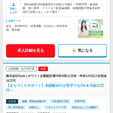
【Web面接OK&面接翌日の内定も可能】＜学歴不問＞★未経
験・第二新卒・フリーター歓迎★経験・転職回数不問★昇給年
対象と
2回で頑張りをしっかり還元！
なる方
企業データ
設立：2019年6月／従業員数：8,119人／本社所在
地：東京都
求人詳細を見る
気になる
志望動機・自己PR不要
株式会社Style | ホワイト企業認定/賞与年4回/土日休・年休125日/入社祝金
10万円
【まちづくりサポート】未経験&PCが苦手でもOK★月給33万
円～
正社員
職種・業種未経験OK
完全週休2日制
学歴不問
第二新卒歓迎
転勤なし
リモートワーク可
女性のおしごと掲載中