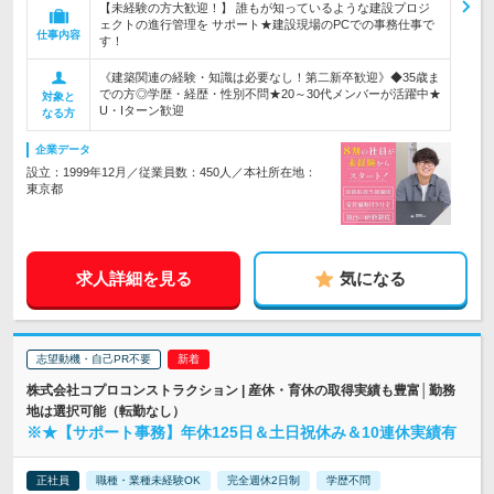
【未経験の方大歓迎！】 誰もが知っているような建設プロジ
ェクトの進行管理を サポート★建設現場のPCでの事務仕事で
仕事内容
す！
《建築関連の経験・知識は必要なし！第二新卒歓迎》◆35歳ま
での方◎学歴・経歴・性別不問★20～30代メンバーが活躍中★
対象と
U・Iターン歓迎
なる方
企業データ
設立：1999年12月／従業員数：450人／本社所在地：
東京都
求人詳細を見る
気になる
志望動機・自己PR不要
株式会社コプロコンストラクション | 産休・育休の取得実績も豊富│勤務
地は選択可能（転勤なし）
※★【サポート事務】年休125日＆土日祝休み＆10連休実績有
正社員
職種・業種未経験OK
完全週休2日制
学歴不問