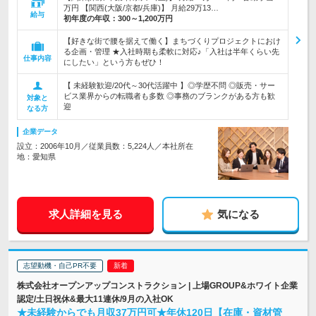
万円 【関西(大阪/京都/兵庫)】 月給29万13…
給与
初年度の年収：
300～1,200万円
【好きな街で腰を据えて働く】まちづくりプロジェクトにおけ
る企画・管理 ★入社時期も柔軟に対応♪「入社は半年くらい先
仕事内容
にしたい」という方もぜひ！
【 未経験歓迎/20代～30代活躍中 】◎学歴不問 ◎販売・サー
ビス業界からの転職者も多数 ◎事務のブランクがある方も歓
対象と
迎
なる方
企業データ
設立：2006年10月／従業員数：5,224人／本社所在
地：愛知県
求人詳細を見る
気になる
志望動機・自己PR不要
株式会社オープンアップコンストラクション | 上場GROUP&ホワイト企業
認定/土日祝休&最大11連休/9月の入社OK
★未経験からでも月収37万円可★年休120日【在庫・資材管