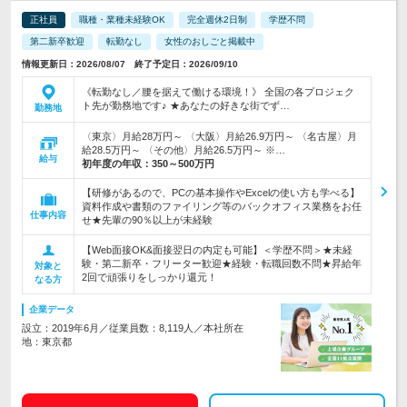
正社員
職種・業種未経験OK
完全週休2日制
学歴不問
第二新卒歓迎
転勤なし
女性のおしごと掲載中
情報更新日：2026/08/07 終了予定日：2026/09/10
《転勤なし／腰を据えて働ける環境！》 全国の各プロジェク
ト先が勤務地です♪ ★あなたの好きな街でず…
勤務地
〈東京〉月給28万円～ 〈大阪〉月給26.9万円～ 〈名古屋〉月
給28.5万円～ 〈その他〉月給26.5万円～ ※…
給与
初年度の年収：
350～500万円
【研修があるので、PCの基本操作やExcelの使い方も学べる】
資料作成や書類のファイリング等のバックオフィス業務をお任
仕事内容
せ★先輩の90％以上が未経験
【Web面接OK&面接翌日の内定も可能】＜学歴不問＞★未経
験・第二新卒・フリーター歓迎★経験・転職回数不問★昇給年
対象と
2回で頑張りをしっかり還元！
なる方
企業データ
設立：2019年6月／従業員数：8,119人／本社所在
地：東京都