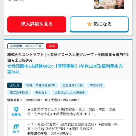
求人詳細を見る
気になる
志望動機・自己PR不要
株式会社コントラフト | ＜東証グロース上場グループ＞全国募集★賞与年2
回★土日祝休み
女性活躍中!未経験OKの【管理事務】/年休120日/福利厚生充
実/x41
正社員
職種・業種未経験OK
完全週休2日制
学歴不問
第二新卒歓迎
転勤なし
女性のおしごと掲載中
情報更新日：2026/08/07 終了予定日：2026/09/10
★全国のプロジェクト先(首都圏・東北・関西・中部・北海
道・九州が中心) ★希望勤務地を考慮 ★Ｕ・…
勤務地
＜１＞月給+交通費+（残業代は全額別途支給） ■首都圏・関
東・北信越 月給30万円以上 ■関西 月給27.5…
給与
初年度の年収：
350～500万円