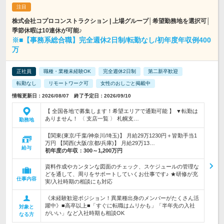
株式会社コプロコンストラクション | 上場グループ│希望勤務地を選択可│
季節休暇は10連休が可能♪
※■【事務系総合職】完全週休2日制/転勤なし/初年度年収例400
万
正社員
職種・業種未経験OK
完全週休2日制
第二新卒歓迎
転勤なし
リモートワーク可
女性のおしごと掲載中
情報更新日：2026/08/07 終了予定日：2026/09/10
【 全国各地で募集します！希望エリアで通勤可能 】 ▼転勤は
ありません！ 〈 支店一覧 〉 札幌支…
勤務地
【関東(東京/千葉/神奈川/埼玉)】 月給29万1230円＋皆勤手当1
万円 【関西(大阪/京都/兵庫)】 月給29万13…
給与
初年度の年収：
300～1,200万円
資料作成やカンタンな図面のチェック、スケジュールの管理な
どを通して、周りをサポートしていくお仕事です♪ ★研修が充
仕事内容
実/入社時期の相談にも対応
《未経験歓迎ポジション！異業種出身のメンバーがたくさん活
躍中》■高卒以上■「すぐに転職はムリかも」「半年先の入社
対象と
がいい」など入社時期も相談OK
なる方