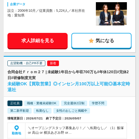
企業データ
設立：2006年10月／従業員数：5,224人／本社所在
地：愛知県
求人詳細を見る
気になる
志望動機・自己PR不要
合同会社Ｆｒｏｍ２７ | 未経験1年目から年収700万も#年休120日#完休2
日#研修制度充実
未経験OK【買取営業】◎インセン月100万以上可能◎基本定時
退社
正社員
職種・業種未経験OK
完全週休2日制
学歴不問
第二新卒歓迎
転勤なし
女性のおしごと掲載中
情報更新日：2026/07/21 終了予定日：2026/09/07
＼オープニングスタッフ募集あり！／ ＼転勤なし／ （1）飯塚
or 高山 or 横浜あざみ野 or…
勤務地