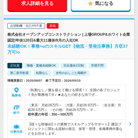
求人詳細を見る
気になる
志望動機・自己PR不要
株式会社オープンアップコンストラクション | 上場GROUP&ホワイト企業
認定/年休120日&最大11連休/9月の入社OK
未経験OK！事務+αのスキルGET【物流・受発注事務】月収37
万可/o
正社員
職種・業種未経験OK
完全週休2日制
学歴不問
第二新卒歓迎
転勤なし
女性のおしごと掲載中
情報更新日：2026/08/07 終了予定日：2026/09/10
《転勤なし／腰を据えて働ける環境！》 全国の各プロジェク
ト先が勤務地です♪ ★あなたの好きな街でず…
勤務地
〈東京〉月給28万円～ 〈大阪〉月給26.9万円～ 〈名古屋〉月
給28.5万円～ 〈その他〉月給26.5万円～ ※…
給与
初年度の年収：
350～500万円
【様々な研修&日々の業務でスキルアップをサポート】建設プ
ロジェクトに関わる資材の発注、保管・管理、各種事務作業な
仕事内容
どをお任せします。