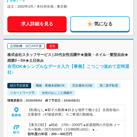
企業データ
設立：2002年3月／本社所在地：東京都
求人詳細を見る
気になる
志望動機・自己PR不要
株式会社スタッフサービス | 20代女性活躍中★服装・ネイル・髪型自由★
残業0～5H★土日休み
在宅OK★シンプルなデータ入力【事務】こつこつ進めて定時退
社♪
紹介予定派遣
職種・業種未経験OK
完全週休2日制
第二新卒歓迎
リモートワーク可
女性のおしごと掲載中
情報更新日：2026/08/04 終了予定日：2026/08/31
【転勤なし★駅チカ勤務★好きな場所で働ける】 全国各地の
主要都市（47都道府県） ※ご希望の勤務地…
勤務地
【東京23区】 ●時給 1700～2000円 ●派遣期間の月収例 メー
カー勤務／28万8000円（1日8時間×20日） ●…
給与
初年度の年収：
200～400万円