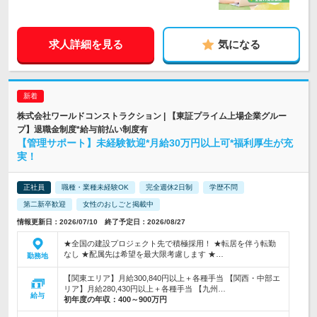
求人詳細を見る
気になる
株式会社ワールドコンストラクション | 【東証プライム上場企業グルー
プ】退職金制度*給与前払い制度有
【管理サポート】未経験歓迎*月給30万円以上可*福利厚生が充
実！
正社員
職種・業種未経験OK
完全週休2日制
学歴不問
第二新卒歓迎
女性のおしごと掲載中
情報更新日：2026/07/10 終了予定日：2026/08/27
★全国の建設プロジェクト先で積極採用！ ★転居を伴う転勤
なし ★配属先は希望を最大限考慮します ★…
勤務地
【関東エリア】月給300,840円以上＋各種手当 【関西・中部エ
リア】月給280,430円以上＋各種手当 【九州…
給与
初年度の年収：
400～900万円