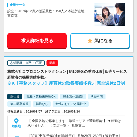
企業データ
設立：2019年12月／従業員数：150人／本社所在地：
東京都
求人詳細を見る
気になる
志望動機・自己PR不要
株式会社コプロコンストラクション | 約10連休の季節休暇│販売サービス
経験者の採用実績多数♪
※K【事務スタッフ】産育休の取得実績多数♪│完全週休2日制
正社員
職種・業種未経験OK
完全週休2日制
学歴不問
第二新卒歓迎
転勤なし
女性のおしごと掲載中
情報更新日：2026/08/07 終了予定日：2026/09/10
【 全国各地で募集します！希望エリアで通勤可能 】 ▼転勤は
ありません！ 〈 支店一覧 〉 札幌支…
勤務地
【関東(東京/千葉/神奈川/埼玉)】 月給29万1230円＋皆勤手当1