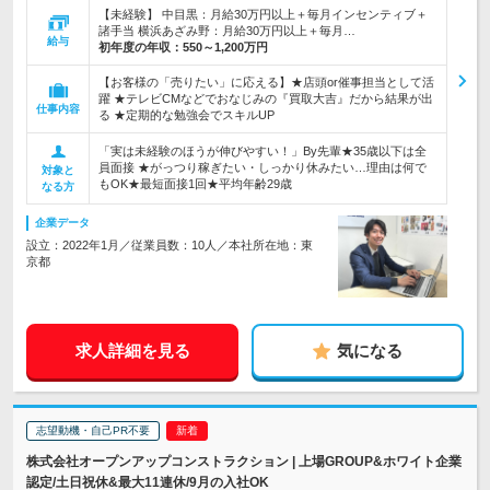
【未経験】 中目黒：月給30万円以上＋毎月インセンティブ＋
諸手当 横浜あざみ野：月給30万円以上＋毎月…
給与
初年度の年収：
550～1,200万円
【お客様の「売りたい」に応える】★店頭or催事担当として活
躍 ★テレビCMなどでおなじみの『買取大吉』だから結果が出
仕事内容
る ★定期的な勉強会でスキルUP
「実は未経験のほうが伸びやすい！」By先輩★35歳以下は全
員面接 ★がっつり稼ぎたい・しっかり休みたい…理由は何で
対象と
もOK★最短面接1回★平均年齢29歳
なる方
企業データ
設立：2022年1月／従業員数：10人／本社所在地：東
京都
求人詳細を見る
気になる
志望動機・自己PR不要
株式会社オープンアップコンストラクション | 上場GROUP&ホワイト企業
認定/土日祝休&最大11連休/9月の入社OK