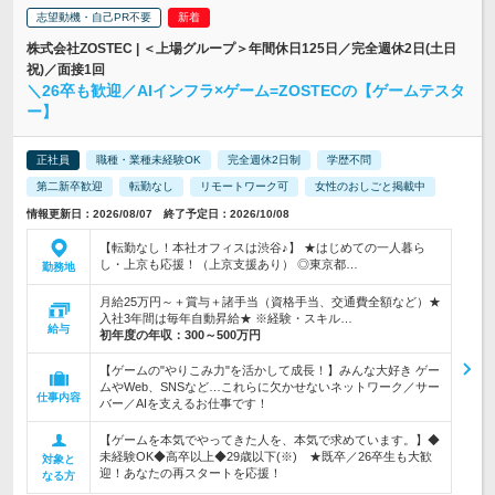
志望動機・自己PR不要
株式会社ZOSTEC | ＜上場グループ＞年間休日125日／完全週休2日(土日
祝)／面接1回
＼26卒も歓迎／AIインフラ×ゲーム=ZOSTECの【ゲームテスタ
ー】
正社員
職種・業種未経験OK
完全週休2日制
学歴不問
第二新卒歓迎
転勤なし
リモートワーク可
女性のおしごと掲載中
情報更新日：2026/08/07 終了予定日：2026/10/08
【転勤なし！本社オフィスは渋谷♪】 ★はじめての一人暮ら
し・上京も応援！（上京支援あり） ◎東京都…
勤務地
月給25万円～＋賞与＋諸手当（資格手当、交通費全額など）★
入社3年間は毎年自動昇給★ ※経験・スキル…
給与
初年度の年収：
300～500万円
【ゲームの"やりこみ力"を活かして成長！】みんな大好き ゲー
ムやWeb、SNSなど…これらに欠かせないネットワーク／サー
仕事内容
バー／AIを支えるお仕事です！
【ゲームを本気でやってきた人を、本気で求めています。】◆
未経験OK◆高卒以上◆29歳以下(※) ★既卒／26卒生も大歓
対象と
迎！あなたの再スタートを応援！
なる方