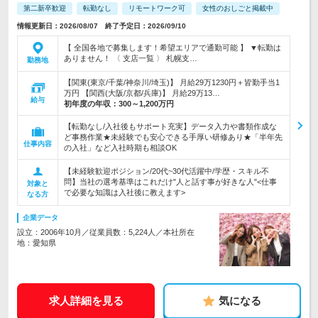
第二新卒歓迎
転勤なし
リモートワーク可
女性のおしごと掲載中
情報更新日：2026/08/07 終了予定日：2026/09/10
【 全国各地で募集します！希望エリアで通勤可能 】 ▼転勤は
ありません！ 〈 支店一覧 〉 札幌支…
勤務地
【関東(東京/千葉/神奈川/埼玉)】 月給29万1230円＋皆勤手当1
万円 【関西(大阪/京都/兵庫)】 月給29万13…
給与
初年度の年収：
300～1,200万円
【転勤なし/入社後もサポート充実】データ入力や書類作成な
ど事務作業★未経験でも安心できる手厚い研修あり★「半年先
仕事内容
の入社」など入社時期も相談OK
【未経験歓迎ポジション/20代~30代活躍中/学歴・スキル不
問】当社の選考基準はこれだけ"人と話す事が好きな人"<仕事
対象と
で必要な知識は入社後に教えます>
なる方
企業データ
設立：2006年10月／従業員数：5,224人／本社所在
地：愛知県
求人詳細を見る
気になる