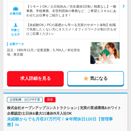
【リモートOK／土日祝休み／完全週休2日制／残業なし】一般
事務、学校事務、非営利団体の事務など、ご希望とスキルにあ
仕事内容
わせたお仕事をご紹介します！
【未経験OK／PCの基礎から学べる充実のサポート体制】転職
で失敗したくない方にオススメ！オフィスワークが初の方もぜ
対象と
ひご応募ください♪
なる方
企業データ
設立：1981年11月／従業員数：5,784人／本社所在
地：東京都
求人詳細を見る
気になる
志望動機・自己PR不要
株式会社オープンアップコンストラクション | 充実の育成環境&ホワイト
企業認定/土日休&最大11連休/9月入社OK
未経験からでも月収37万円可！★年間休日120日【管理事
務】/o