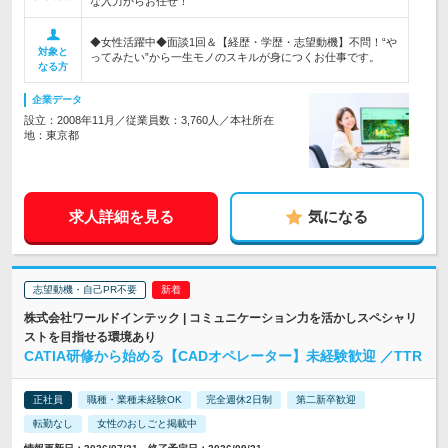
な入力からお任せ！
◆女性活躍中◆面談1回＆【経歴・学歴・志望動機】不問！“や
対象と
ってみたい”から一生モノのスキルが身につくお仕事です。
なる方
企業データ
設立：2008年11月／従業員数：3,760人／本社所在
地：東京都
求人詳細を見る
気になる
志望動機・自己PR不要
株式会社ワールドインテック | コミュニケーション力を活かしスペシャリ
ストを目指せる環境あり
CATIA研修から始める【CADオペレーター】未経験歓迎 ／TTR
正社員
職種・業種未経験OK
完全週休2日制
第二新卒歓迎
転勤なし
女性のおしごと掲載中