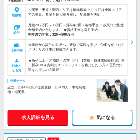
情報更新日：2026/07/21 終了予定日：2026/09/21
＼関東・東海・関西エリアは積極募集中／ 今回は全国エリア
での募集。希望を最大限考慮し、配属先を決定…
勤務地
月給20.7万円～33万円＋賞与年2回＋各種手当 ※残業代は別途
全額支給いたします。 ★資格手当は毎月支給…
給与
初年度の年収：
320～500万円
未経験から設計の世界へ。研修で基礎を学び、CADを使ったモ
ノづくりの仕事に挑戦できます。
仕事内容
★高卒以上／34歳以下の方（※）【業種・職種未経験歓迎】第
二新卒OK★真剣にスペシャリストを目指したい方／理系の知
対象と
識をお持ちの方歓迎！
なる方
企業データ
設立：2014年2月／従業員数：18,479人／本社所在
地：福岡県
求人詳細を見る
気になる