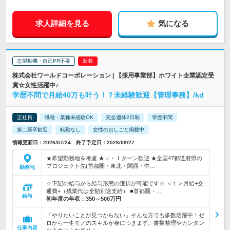
求人詳細を見る
気になる
志望動機・自己PR不要
株式会社ワールドコーポレーション | 【採用事業部】ホワイト企業認定受
賞☆女性活躍中♪
学歴不問で月給40万も叶う！？未経験歓迎【管理事務】/kd
正社員
職種・業種未経験OK
完全週休2日制
学歴不問
第二新卒歓迎
転勤なし
女性のおしごと掲載中
情報更新日：2026/07/24 終了予定日：2026/08/27
★希望勤務地を考慮 ★Ｕ・Ｉターン歓迎 ★全国47都道府県の
プロジェクト先(首都圏・東北・関西・中…
勤務地
☆下記の給与から給与形態の選択が可能です☆ ＜１＞月給+交
通費+（残業代は全額別途支給） ■首都圏・…
給与
初年度の年収：
350～500万円
「やりたいことが見つからない」そんな方でも多数活躍中！ゼ
ロから一生モノのスキルが身につきます。書類整理やカンタン
仕事内容