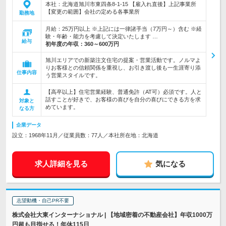
本社：北海道旭川市東四条8-1-15 【雇入れ直後】上記事業所
【変更の範囲】会社の定める各事業所
勤務地
月給：25万円以上 ※上記には一律諸手当（7万円～）含む ※経
験・年齢・能力を考慮して決定いたします …
給与
初年度の年収：
360～600万円
旭川エリアでの新築注文住宅の提案・営業活動です。ノルマよ
りお客様との信頼関係を重視し、お引き渡し後も一生涯寄り添
仕事内容
う営業スタイルです。
【高卒以上】住宅営業経験、普通免許（AT可）必須です。人と
話すことが好きで、お客様の喜びを自分の喜びにできる方を求
対象と
めています。
なる方
企業データ
設立：1968年11月／従業員数：77人／本社所在地：北海道
求人詳細を見る
気になる
志望動機・自己PR不要
株式会社大東インターナショナル | 【地域密着の不動産会社】年収1000万
円超も目指せる！年休115日