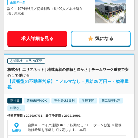
企業データ
設立：1974年6月／従業員数：8,400人／本社所在
地：東京都
求人詳細を見る
気になる
志望動機・自己PR不要
株式会社エリアネット | 地域密着の信頼と温かさ｜チームワーク重視で安
心して働ける
【反響型の不動産営業】＊ノルマなし・月給26万円～・効率重
視
正社員
業種未経験OK
完全週休2日制
学歴不問
第二新卒歓迎
転勤なし
情報更新日：2026/07/31 終了予定日：2026/10/01
自動車・バイク通勤OK！／転勤なし／U・Iターン歓迎 ※勤務
地は希望を考慮して決定します。 本店…
勤務地