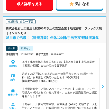
求人詳細を見る
気になる
志望動機・自己PR不要
株式会社石山工務店 | 創業65年以上の安定企業｜地域密着｜フレックス制
｜インセンあり
旭川市で活躍！【建売営業】年休120日/手当充実/経験者募集
正社員
転勤なし
情報更新日：2026/07/17 終了予定日：2027/01/07
本社：北海道旭川市東四条8-1-15 【雇入れ直後】上記事業所
【変更の範囲】会社の定める各事業所
勤務地
月給：25万円以上 ※上記には一律諸手当を含む ※経験・年
齢・能力を考慮して決定いたします ※試用期間…
給与
初年度の年収：
360～600万円
【反響営業中心／飛び込み・テレアポなし】 旭川エリアで住
宅購入を検討されているお客様へ、土地付き建売住宅のご提案
仕事内容
をお任せします。
【高卒以上】住宅営業経験、普通免許（AT可）必須です。人と
話すことが好きで、お客様の喜びを自分の喜びにできる方を求
対象と