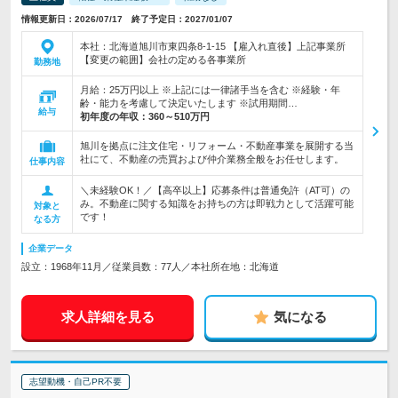
情報更新日：2026/07/17 終了予定日：2027/01/07
本社：北海道旭川市東四条8-1-15 【雇入れ直後】上記事業所
【変更の範囲】会社の定める各事業所
勤務地
月給：25万円以上 ※上記には一律諸手当を含む ※経験・年
齢・能力を考慮して決定いたします ※試用期間…
給与
初年度の年収：
360～510万円
旭川を拠点に注文住宅・リフォーム・不動産事業を展開する当
社にて、不動産の売買および仲介業務全般をお任せします。
仕事内容
＼未経験OK！／【高卒以上】応募条件は普通免許（AT可）の
み。不動産に関する知識をお持ちの方は即戦力として活躍可能
対象と
です！
なる方
企業データ
設立：1968年11月／従業員数：77人／本社所在地：北海道
求人詳細を見る
気になる
志望動機・自己PR不要