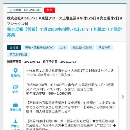
志望動機・自己PR不要
株式会社AlbaLink | ＃東証グロース上場企業＃年休126日＃完全週休2日＃
フレックス制
完全反響【営業】で月2300件の問い合わせ？！札幌エリア限定
募集
正社員
職種・業種未経験OK
上場
完全週休2日制
学歴不問
第二新卒歓迎
情報更新日：2026/06/12 終了予定日：2026/12/03
札幌支店：北海道札幌市中央区大通西1丁目14番地2 桂和大通
ビル50 3階4号室1657 【雇入れ…
勤務地
月給300,000円～415,000円＋歩合給 ※固定残業代（月40時間
分／72,000円～99,500円）を含む。超過分は別…
給与
初年度の年収：
500～1,000万円
【不動産の買取再販売業務】完全反響でお客様からの対応に集
中できるので成長と成果が積みやすい！お客様から物件を買い
仕事内容
取り、個人投資家に販売します
【業界/職種未経験OK・第二新卒の方も歓迎】◆営業経験や販
売経験などをお持ちの方◆普通自動車運転免許（AT限定可）◆
対象と
宅地建物取引士