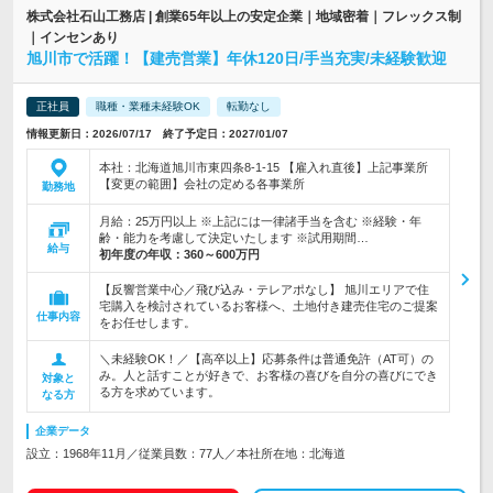
株式会社石山工務店 | 創業65年以上の安定企業｜地域密着｜フレックス制
｜インセンあり
旭川市で活躍！【建売営業】年休120日/手当充実/未経験歓迎
正社員
職種・業種未経験OK
転勤なし
情報更新日：2026/07/17 終了予定日：2027/01/07
本社：北海道旭川市東四条8-1-15 【雇入れ直後】上記事業所
【変更の範囲】会社の定める各事業所
勤務地
月給：25万円以上 ※上記には一律諸手当を含む ※経験・年
齢・能力を考慮して決定いたします ※試用期間…
給与
初年度の年収：
360～600万円
【反響営業中心／飛び込み・テレアポなし】 旭川エリアで住
宅購入を検討されているお客様へ、土地付き建売住宅のご提案
仕事内容
をお任せします。
＼未経験OK！／【高卒以上】応募条件は普通免許（AT可）の
み。人と話すことが好きで、お客様の喜びを自分の喜びにでき
対象と
る方を求めています。
なる方
企業データ
設立：1968年11月／従業員数：77人／本社所在地：北海道