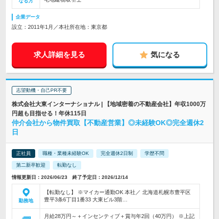
なる方
企業データ
設立：2011年1月／本社所在地：東京都
求人詳細を見る
気になる
志望動機・自己PR不要
株式会社大東インターナショナル | 【地域密着の不動産会社】年収1000万
円超も目指せる！年休115日
仲介会社から物件買取【不動産営業】◎未経験OK◎完全週休2
日
正社員
職種・業種未経験OK
完全週休2日制
学歴不問
第二新卒歓迎
転勤なし
情報更新日：2026/06/23 終了予定日：2026/12/14
【転勤なし】 ※マイカー通勤OK 本社／ 北海道札幌市豊平区
豊平3条6丁目1番33 大東ビル3階…
勤務地
月給28万円～＋インセンティブ＋賞与年2回（40万円） ※上記