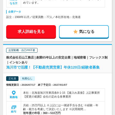
めています。
なる方
企業データ
設立：1968年11月／従業員数：77人／本社所在地：北海道
求人詳細を見る
気になる
志望動機・自己PR不要
株式会社石山工務店 | 創業65年以上の安定企業｜地域密着｜フレックス制
｜インセンあり
旭川市で活躍！【不動産売買営業】年休120日/経験者募集
正社員
転勤なし
情報更新日：2026/07/17 終了予定日：2027/01/07
本社：北海道旭川市東四条8-1-15 【雇入れ直後】上記事業所
【変更の範囲】会社の定める各事業所
勤務地
月給：25万円以上 ※上記には一律諸手当を含む ※経験・年
齢・能力を考慮して決定いたします ※試用期間…
給与
初年度の年収：
360～510万円