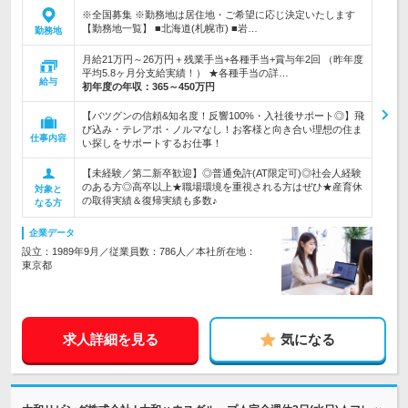
※全国募集 ※勤務地は居住地・ご希望に応じ決定いたします
【勤務地一覧】 ■北海道(札幌市) ■岩…
勤務地
月給21万円～26万円＋残業手当+各種手当+賞与年2回 （昨年度
平均5.8ヶ月分支給実績！） ★各種手当の詳…
給与
初年度の年収：
365～450万円
【バツグンの信頼&知名度！反響100%・入社後サポート◎】飛
び込み・テレアポ・ノルマなし！お客様と向き合い理想の住ま
仕事内容
い探しをサポートするお仕事！
【未経験／第二新卒歓迎】◎普通免許(AT限定可)◎社会人経験
のある方◎高卒以上★職場環境を重視される方はぜひ★産育休
対象と
の取得実績＆復帰実績も多数♪
なる方
企業データ
設立：1989年9月／従業員数：786人／本社所在地：
東京都
求人詳細を見る
気になる