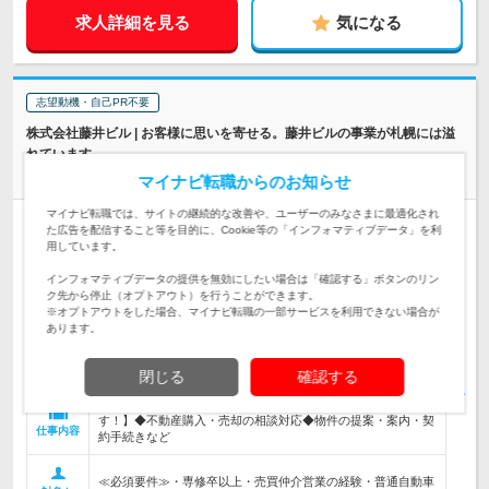
求人詳細を見る
気になる
志望動機・自己PR不要
株式会社藤井ビル | お客様に思いを寄せる。藤井ビルの事業が札幌には溢
れています。
不動産の【売買仲介営業】★年休123日★完休2日制(土日祝)
マイナビ転職からのお知らせ
マイナビ転職では、サイトの継続的な改善や、ユーザーのみなさまに最適化され
正社員
完全週休2日制
第二新卒歓迎
女性のおしごと掲載中
た広告を配信すること等を目的に、Cookie等の「インフォマティブデータ」を利
用しています。
情報更新日：2026/07/28 終了予定日：2027/01/18
インフォマティブデータの提供を無効にしたい場合は「確認する」ボタンのリン
北海道札幌市中央区大通西11丁目4番地 【雇入れ直後】上記事
ク先から停止（オプトアウト）を行うことができます。
業所 【変更の範囲】会社の定める各事業所
勤務地
※オプトアウトをした場合、マイナビ転職の一部サービスを利用できない場合が
あります。
月給：210,000円～250,000円 ※経験、能力を考慮のうえ決定
します ※試用期間：3ヶ月（条件の変更なし）
給与
初年度の年収：
380～470万円
閉じる
確認する
【不動産の売買仲介業務やコンサルティングをお任せしま
す！】◆不動産購入・売却の相談対応◆物件の提案・案内・契
仕事内容
約手続きなど
≪必須要件≫・専修卒以上・売買仲介営業の経験・普通自動車