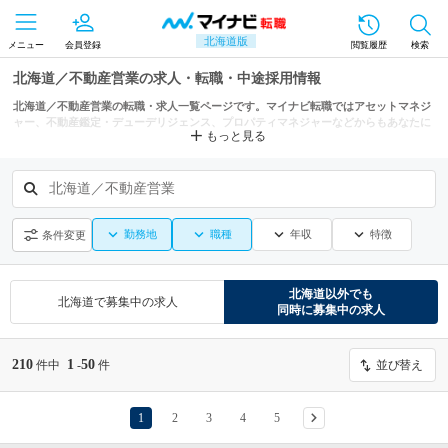
北海道版
メニュー
会員登録
閲覧履歴
検索
北海道／不動産営業の求人・転職・中途採用情報
北海道／不動産営業の転職・求人一覧ページです。マイナビ転職ではアセットマネジ
ャー、不動産鑑定・デューデリジェンス、プロパティマネジャーなどからもあなたに
もっと見る
ぴったりの求人を探せます。
北海道／不動産営業
勤務地
職種
年収
特徴
条件変更
北海道
以外でも
北海道
で募集中の求人
同時に募集中の求人
210
1
50
件中
-
件
並び替え
1
2
3
4
5