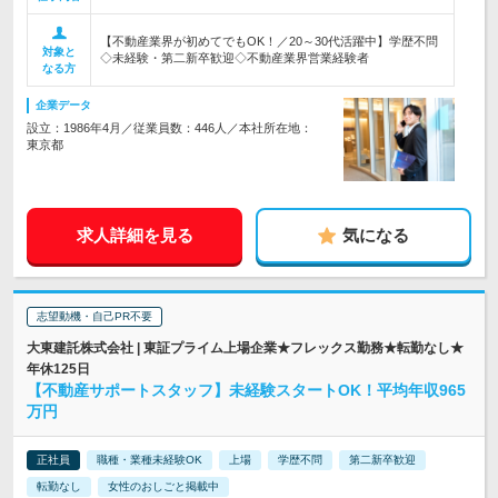
【不動産業界が初めてでもOK！／20～30代活躍中】学歴不問
対象と
◇未経験・第二新卒歓迎◇不動産業界営業経験者
なる方
企業データ
設立：1986年4月／従業員数：446人／本社所在地：
東京都
求人詳細を見る
気になる
志望動機・自己PR不要
大東建託株式会社 | 東証プライム上場企業★フレックス勤務★転勤なし★
年休125日
【不動産サポートスタッフ】未経験スタートOK！平均年収965
万円
正社員
職種・業種未経験OK
上場
学歴不問
第二新卒歓迎
転勤なし
女性のおしごと掲載中