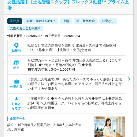
女性活躍中【土地管理スタッフ】フレックス勤務*＊プライム上
場
正社員
職種・業種未経験OK
上場
第二新卒歓迎
転勤なし
女性のおしごと掲載中
情報更新日：2026/07/07 終了予定日：2026/08/24
転勤なし希望の勤務地を選択可 北海道～九州まで積極採用
中！ 〈募集支店〉 【北海道・北信(北海道・…
勤務地
月給29万円～＋歩合給＋賞与(年2回/個人実績による) 【エリア
別例】 ◆北海道：月給29万5,000円 ◆東北…
給与
初年度の年収：
340～1,000万円
【知識は入社後でOK！あなたのペースでゆっくり成長♪】土地
の活用方法にお困りのお客様にヒアリング、活用法の検討を行
仕事内容
います！★研修あり
【年齢不問◎】◆社会人経験をお持ちの方◆高卒以上◆普通免
許(AT可)＼人物重視！アルバイトからの転職者、専業主婦から
対象と
の転職者が在籍★
なる方
企業データ
設立：1974年6月／従業員数：8,400人／本社所在
地：東京都