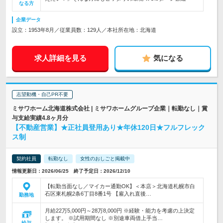
なる方
企業データ
設立：1953年8月／従業員数：129人／本社所在地：北海道
求人詳細を見る
気になる
志望動機・自己PR不要
ミサワホーム北海道株式会社 | ミサワホームグループ企業｜転勤なし｜賞
与支給実績4.8ヶ月分
【不動産営業】★正社員登用あり★年休120日★フルフレック
ス制
契約社員
転勤なし
女性のおしごと掲載中
情報更新日：2026/06/25 終了予定日：2026/12/10
【転勤当面なし／マイカー通勤OK】＜本店＞北海道札幌市白
石区東札幌2条6丁目8番1号 【雇入れ直後…
勤務地
月給22万5,000円～28万8,000円 ※経験・能力を考慮の上決定
します。 ※試用期間なし ※別途車両借上手当…
給与