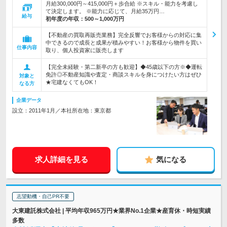
月給300,000円～415,000円＋歩合給 ※スキル・能力を考慮し
て決定します。 ※能力に応じて、月給35万円…
給与
初年度の年収：
500～1,000万円
【不動産の買取再販売業務】完全反響でお客様からの対応に集
中できるので成長と成果が積みやすい！お客様から物件を買い
仕事内容
取り、個人投資家に販売します
【完全未経験・第二新卒の方も歓迎】◆45歳以下の方※◆運転
免許◎不動産知識や査定・商談スキルを身につけたい方はぜひ
対象と
★宅建なくてもOK！
なる方
企業データ
設立：2011年1月／本社所在地：東京都
求人詳細を見る
気になる
志望動機・自己PR不要
大東建託株式会社 | 平均年収965万円★業界No.1企業★産育休・時短実績
多数