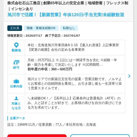
株式会社石山工務店 | 創業65年以上の安定企業｜地域密着｜フレックス制
｜インセンあり
旭川市で活躍！【新築営業】年休120日/手当充実/未経験歓迎
正社員
職種・業種未経験OK
転勤なし
情報更新日：2026/07/17 終了予定日：2027/01/07
本社：北海道旭川市東四条8-1-15 【雇入れ直後】上記事業所
【変更の範囲】会社の定める各事業所
勤務地
月給：25万円以上 ※上記には一律諸手当を含む ※経験・年
齢・能力を考慮して決定いたします ※試用期間…
給与
初年度の年収：
360～600万円
旭川エリアでの新築注文住宅の提案・営業活動です。ノルマよ
りお客様との信頼関係を重視し、お引き渡し後も一生涯寄り添
仕事内容
う営業スタイルです。
＼未経験OK！／【高卒以上】応募条件は普通免許（AT可）の
み。人と話すことが好きで、お客様の喜びを自分の喜びにでき
対象と
る方を求めています。
なる方
企業データ
設立：1968年11月／従業員数：77人／本社所在地：北海道