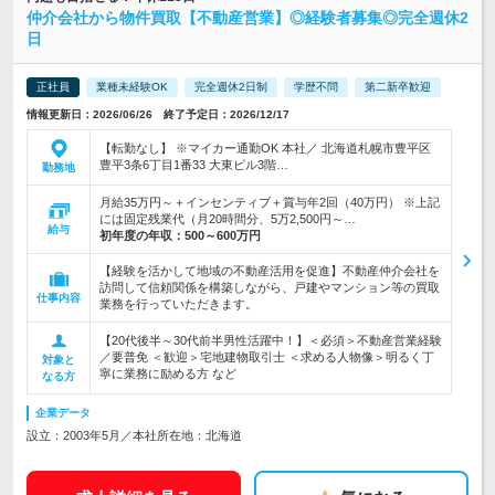
仲介会社から物件買取【不動産営業】◎経験者募集◎完全週休2
日
正社員
業種未経験OK
完全週休2日制
学歴不問
第二新卒歓迎
情報更新日：2026/06/26 終了予定日：2026/12/17
【転勤なし】 ※マイカー通勤OK 本社／ 北海道札幌市豊平区
豊平3条6丁目1番33 大東ビル3階…
勤務地
月給35万円～＋インセンティブ＋賞与年2回（40万円） ※上記
には固定残業代（月20時間分、5万2,500円～…
給与
初年度の年収：
500～600万円
【経験を活かして地域の不動産活用を促進】不動産仲介会社を
訪問して信頼関係を構築しながら、戸建やマンション等の買取
仕事内容
業務を行っていただきます。
【20代後半～30代前半男性活躍中！】＜必須＞不動産営業経験
／要普免 ＜歓迎＞宅地建物取引士 ＜求める人物像＞明るく丁
対象と
寧に業務に励める方 など
なる方
企業データ
設立：2003年5月／本社所在地：北海道