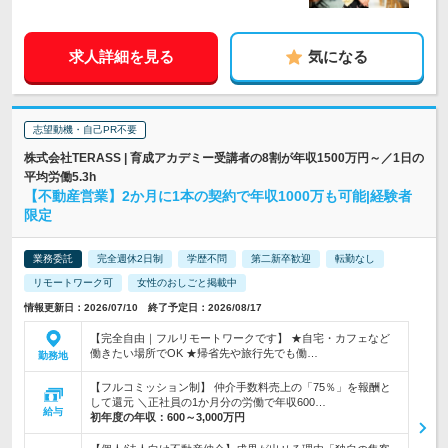
求人詳細を見る
気になる
志望動機・自己PR不要
株式会社TERASS | 育成アカデミー受講者の8割が年収1500万円～／1日の
平均労働5.3h
【不動産営業】2か月に1本の契約で年収1000万も可能|経験者
限定
業務委託
完全週休2日制
学歴不問
第二新卒歓迎
転勤なし
リモートワーク可
女性のおしごと掲載中
情報更新日：2026/07/10 終了予定日：2026/08/17
【完全自由｜フルリモートワークです】 ★自宅・カフェなど
働きたい場所でOK ★帰省先や旅行先でも働…
勤務地
【フルコミッション制】 仲介手数料売上の「75％」を報酬と
して還元 ＼正社員の1か月分の労働で年収600…
給与
初年度の年収：
600～3,000万円