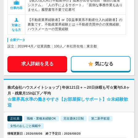
【個人/法人向け不動産仲介】成果が出せる理由「独自の集客
システム」「人の手によるサポート」「面倒な事務作業もあり
仕事内容
ません」履歴書等不要で応募可
【不動産業界経験者】or【収益事業系不動産仕入れ経験者】の
募集です。不動産業界経験とは⇒不動産売買仲介の実務経験、
対象と
ハウスメーカーの営業経験
なる方
企業データ
設立：2019年4月／従業員数：100人／本社所在地：東京都
求人詳細を見る
気になる
株式会社ハウスメイトショップ | 年休121日＋～20日休暇も可☆賞与5.8ヶ
月・残業月15h以下／平均
☆業界高水準の働きやすさ【お部屋探しサポート】☆未経験歓
迎
正社員
職種・業種未経験OK
完全週休2日制
第二新卒歓迎
女性のおしごと掲載中
情報更新日：2026/08/06 終了予定日：2026/08/20