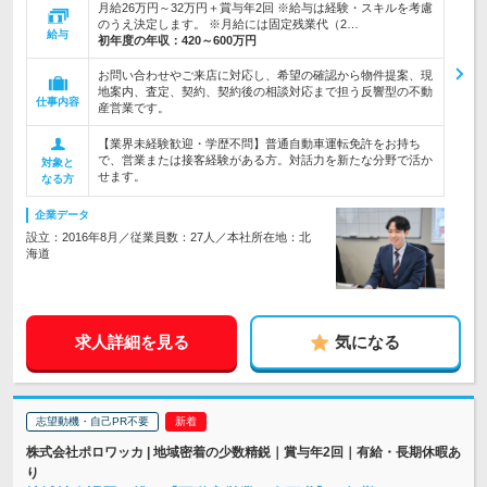
月給26万円～32万円＋賞与年2回 ※給与は経験・スキルを考慮
のうえ決定します。 ※月給には固定残業代（2…
給与
初年度の年収：
420～600万円
お問い合わせやご来店に対応し、希望の確認から物件提案、現
地案内、査定、契約、契約後の相談対応まで担う反響型の不動
仕事内容
産営業です。
【業界未経験歓迎・学歴不問】普通自動車運転免許をお持ち
で、営業または接客経験がある方。対話力を新たな分野で活か
対象と
せます。
なる方
企業データ
設立：2016年8月／従業員数：27人／本社所在地：北
海道
求人詳細を見る
気になる
志望動機・自己PR不要
株式会社ポロワッカ | 地域密着の少数精鋭｜賞与年2回｜有給・長期休暇あ
り