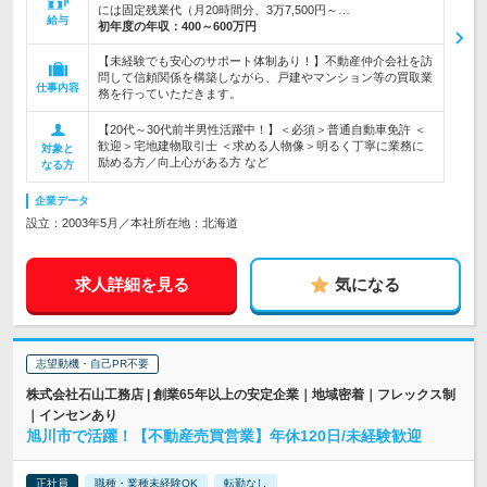
には固定残業代（月20時間分、3万7,500円～…
給与
初年度の年収：
400～600万円
【未経験でも安心のサポート体制あり！】不動産仲介会社を訪
問して信頼関係を構築しながら、戸建やマンション等の買取業
仕事内容
務を行っていただきます。
【20代～30代前半男性活躍中！】＜必須＞普通自動車免許 ＜
歓迎＞宅地建物取引士 ＜求める人物像＞明るく丁寧に業務に
対象と
励める方／向上心がある方 など
なる方
企業データ
設立：2003年5月／本社所在地：北海道
求人詳細を見る
気になる
志望動機・自己PR不要
株式会社石山工務店 | 創業65年以上の安定企業｜地域密着｜フレックス制
｜インセンあり
旭川市で活躍！【不動産売買営業】年休120日/未経験歓迎
正社員
職種・業種未経験OK
転勤なし