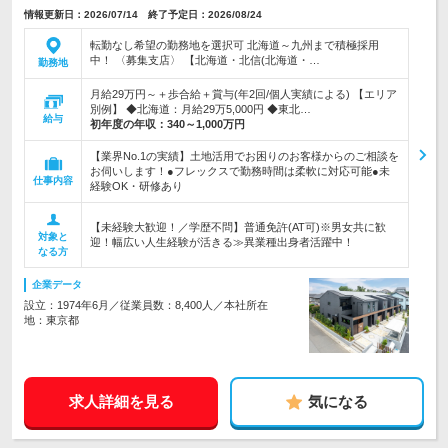
情報更新日：2026/07/14 終了予定日：2026/08/24
転勤なし希望の勤務地を選択可 北海道～九州まで積極採用
中！ 〈募集支店〉 【北海道・北信(北海道・…
勤務地
月給29万円～＋歩合給＋賞与(年2回/個人実績による) 【エリア
別例】 ◆北海道：月給29万5,000円 ◆東北…
給与
初年度の年収：
340～1,000万円
【業界No.1の実績】土地活用でお困りのお客様からのご相談を
お伺いします！●フレックスで勤務時間は柔軟に対応可能●未
仕事内容
経験OK・研修あり
【未経験大歓迎！／学歴不問】普通免許(AT可)※男女共に歓
対象と
迎！幅広い人生経験が活きる≫異業種出身者活躍中！
なる方
企業データ
設立：1974年6月／従業員数：8,400人／本社所在
地：東京都
求人詳細を見る
気になる