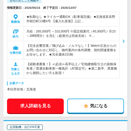
女性のおしごと掲載中
情報更新日：2026/06/16 終了予定日：2026/12/07
★転勤なし ★マイカー通勤OK（駐車場完備） ■北海道富良野
市朝日町13番6号 【雇入れ直後】上記…
勤務地
月給：265,000円 ～315,000円 ※固定残業代（45,000円／月23
～28時間分）を含む（超過分は別途支給） ※…
給与
【完全反響営業／飛び込み・ノルマなし！】Webや広告からの
お問い合わせに対応し、物件案内や条件調整、契約関連業務を
仕事内容
お任せします。★完全週休2日制
【経験者募集！】≪必須≫高卒以上／宅地建物取引士の資格保
有者／普通自動車第一種免許（AT限定可）★第二新卒、異業種
対象と
から挑戦したい方も歓迎！
なる方
企業データ
本社所在地：北海道
求人詳細を見る
気になる
志望動機・自己PR不要