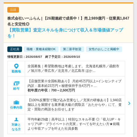
株式会社いーふらん | 【26期連続で成長中！】売上989億円・従業員1,847
名と安定性◎
【買取営業】査定スキルを身につけて収入＆市場価値アップ
を！
正社員
職種・業種未経験OK
第二新卒歓迎
女性のおしごと掲載中
情報更新日：2026/08/07 終了予定日：2026/09/10
全国募集｜希望勤務地は考慮します。 北海道札幌市／函館市
／旭川市／帯広市／北見市／北広島市 ほか…
勤務地
【店舗営業※全国転勤あり】 月給45万円以上+インセンティブ
内訳：基本給23万円＋秘密保持手当4万円＋…
給与
初年度の年収：
700～2,500万円
【100%反響型で飛び込み営業なし／充実の研修あり】1,940店
舗以上を展開する業界最大級の買取店「おたからや」にて、査
仕事内容
定・買取の商談をお任せします
平均年齢29歳｜高卒以上｜特別なスキル不要 ◎「収入UP・キ
ャリアUP・プライベートの充実」すべてを叶えたい方★前職
対象と
より年収アップを叶えた社員多数
なる方