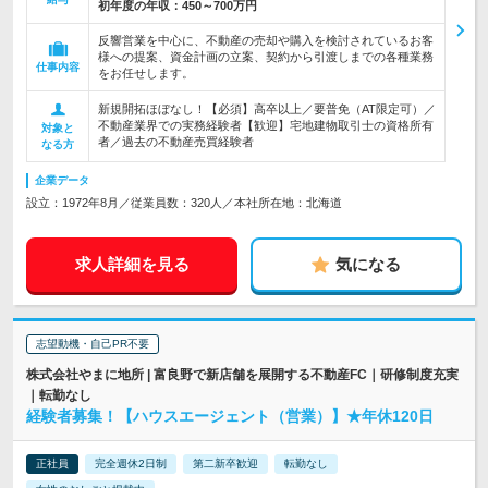
初年度の年収：
450～700万円
反響営業を中心に、不動産の売却や購入を検討されているお客
様への提案、資金計画の立案、契約から引渡しまでの各種業務
仕事内容
をお任せします。
新規開拓ほぼなし！【必須】高卒以上／要普免（AT限定可）／
不動産業界での実務経験者【歓迎】宅地建物取引士の資格所有
対象と
者／過去の不動産売買経験者
なる方
企業データ
設立：1972年8月／従業員数：320人／本社所在地：北海道
求人詳細を見る
気になる
志望動機・自己PR不要
株式会社やまに地所 | 富良野で新店舗を展開する不動産FC｜研修制度充実
｜転勤なし
経験者募集！【ハウスエージェント（営業）】★年休120日
正社員
完全週休2日制
第二新卒歓迎
転勤なし