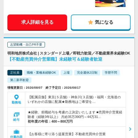
求人詳細を見る
気になる
志望動機・自己PR不要
明和地所株式会社 | スタンダード上場／即戦力歓迎／不動産業界未経験OK
【不動産売買仲介営業職】未経験可＆経験者歓迎
正社員
職種・業種未経験OK
上場
完全週休2日制
学歴不問
第二新卒歓迎
情報更新日：2026/08/07 終了予定日：2026/08/17
【配属店舗】東京(５店舗)・神奈川(３店舗)・福岡・北海道の
いずれかの店舗に配属★勤務地はご希望を…
勤務地
★経験、前職給与を考慮の上決定いたします ■売買仲介営業経
験者（経験3年以上） 月給35万390円～44万31…
給与
初年度の年収：
400～800万円
【お客様に寄り添う提案営業】不動産売買仲介営業
仕事内容