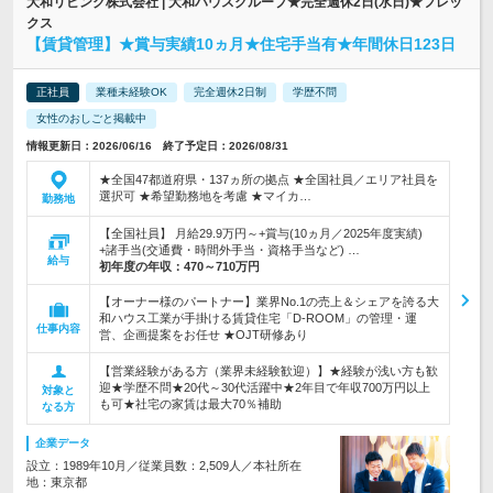
大和リビング株式会社 | 大和ハウスグループ★完全週休2日(水日)★フレッ
クス
【賃貸管理】★賞与実績10ヵ月★住宅手当有★年間休日123日
正社員
業種未経験OK
完全週休2日制
学歴不問
女性のおしごと掲載中
情報更新日：2026/06/16 終了予定日：2026/08/31
★全国47都道府県・137ヵ所の拠点 ★全国社員／エリア社員を
選択可 ★希望勤務地を考慮 ★マイカ…
勤務地
【全国社員】 月給29.9万円～+賞与(10ヵ月／2025年度実績)
+諸手当(交通費・時間外手当・資格手当など) …
給与
初年度の年収：
470～710万円
【オーナー様のパートナー】業界No.1の売上＆シェアを誇る大
和ハウス工業が手掛ける賃貸住宅「D-ROOM」の管理・運
仕事内容
営、企画提案をお任せ ★OJT研修あり
【営業経験がある方（業界未経験歓迎）】★経験が浅い方も歓
迎★学歴不問★20代～30代活躍中★2年目で年収700万円以上
対象と
も可★社宅の家賃は最大70％補助
なる方
企業データ
設立：1989年10月／従業員数：2,509人／本社所在
地：東京都