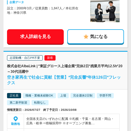
企業データ
設立：2000年3月／従業員数：1,847人／本社所在
地：神奈川県
求人詳細を見る
気になる
志望動機・自己PR不要
株式会社AlbaLink | *東証グロース上場企業*完休2日*残業月平均12.5h*20
～30代活躍中
空き家再生で社会に貢献【営業】*完全反響*年休126日*フレッ
クス
正社員
職種・業種未経験OK
上場
完全週休2日制
学歴不問
第二新卒歓迎
転勤なし
情報更新日：2026/07/27 終了予定日：2026/10/08
全国各支店のいずれかに配属 ※札幌・千葉・名古屋・岡山・
広島・岐阜⇒積極採用中 ※オープニング募集…
勤務地