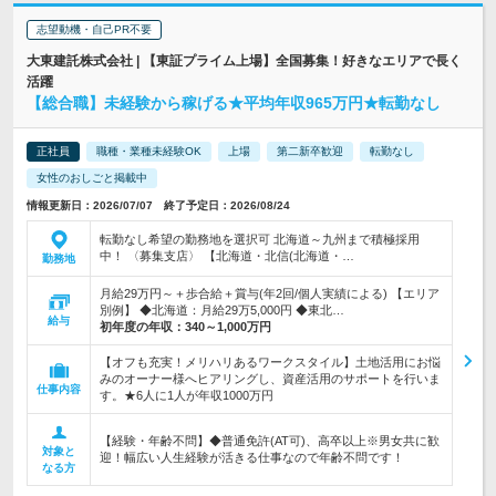
志望動機・自己PR不要
大東建託株式会社 | 【東証プライム上場】全国募集！好きなエリアで長く
活躍
【総合職】未経験から稼げる★平均年収965万円★転勤なし
正社員
職種・業種未経験OK
上場
第二新卒歓迎
転勤なし
女性のおしごと掲載中
情報更新日：2026/07/07 終了予定日：2026/08/24
転勤なし希望の勤務地を選択可 北海道～九州まで積極採用
中！ 〈募集支店〉 【北海道・北信(北海道・…
勤務地
月給29万円～＋歩合給＋賞与(年2回/個人実績による) 【エリア
別例】 ◆北海道：月給29万5,000円 ◆東北…
給与
初年度の年収：
340～1,000万円
【オフも充実！メリハリあるワークスタイル】土地活用にお悩
みのオーナー様へヒアリングし、資産活用のサポートを行いま
仕事内容
す。★6人に1人が年収1000万円
【経験・年齢不問】◆普通免許(AT可)、高卒以上※男女共に歓
対象と
迎！幅広い人生経験が活きる仕事なので年齢不問です！
なる方