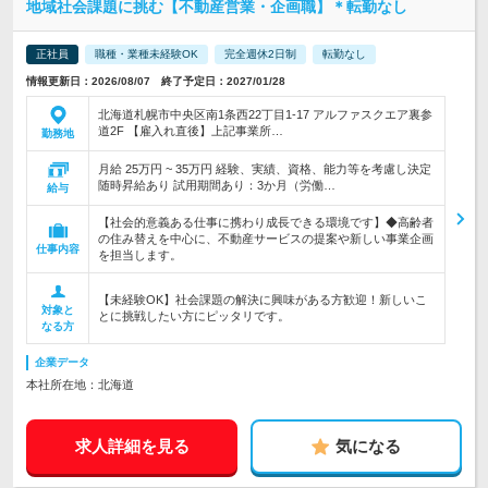
地域社会課題に挑む【不動産営業・企画職】＊転勤なし
正社員
職種・業種未経験OK
完全週休2日制
転勤なし
情報更新日：2026/08/07 終了予定日：2027/01/28
北海道札幌市中央区南1条西22丁目1-17 アルファスクエア裏参
道2F 【雇入れ直後】上記事業所…
勤務地
月給 25万円 ~ 35万円 経験、実績、資格、能力等を考慮し決定
随時昇給あり 試用期間あり：3か月（労働…
給与
【社会的意義ある仕事に携わり成長できる環境です】◆高齢者
の住み替えを中心に、不動産サービスの提案や新しい事業企画
仕事内容
を担当します。
【未経験OK】社会課題の解決に興味がある方歓迎！新しいこ
対象と
とに挑戦したい方にピッタリです。
なる方
企業データ
本社所在地：北海道
求人詳細を見る
気になる