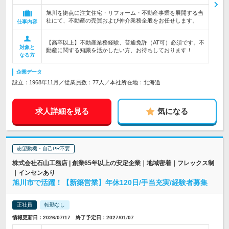
旭川を拠点に注文住宅・リフォーム・不動産事業を展開する当
社にて、不動産の売買および仲介業務全般をお任せします。
仕事内容
【高卒以上】不動産業務経験、普通免許（AT可）必須です。不
対象と
動産に関する知識を活かしたい方、お待ちしております！
なる方
企業データ
設立：1968年11月／従業員数：77人／本社所在地：北海道
求人詳細を見る
気になる
志望動機・自己PR不要
株式会社石山工務店 | 創業65年以上の安定企業｜地域密着｜フレックス制
｜インセンあり
旭川市で活躍！【新築営業】年休120日/手当充実/経験者募集
正社員
転勤なし
情報更新日：2026/07/17 終了予定日：2027/01/07