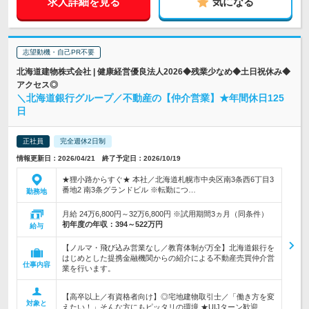
求人詳細を見る
気になる
志望動機・自己PR不要
北海道建物株式会社 | 健康経営優良法人2026◆残業少なめ◆土日祝休み◆
アクセス◎
＼北海道銀行グループ／不動産の【仲介営業】★年間休日125
日
正社員
完全週休2日制
情報更新日：2026/04/21 終了予定日：2026/10/19
★狸小路からすぐ★ 本社／北海道札幌市中央区南3条西6丁目3
番地2 南3条グランドビル ※転勤につ…
勤務地
月給 24万6,800円～32万6,800円 ※試用期間3ヵ月（同条件）
初年度の年収：
394～522万円
給与
【ノルマ・飛び込み営業なし／教育体制が万全】北海道銀行を
はじめとした提携金融機関からの紹介による不動産売買仲介営
仕事内容
業を行います。
【高卒以上／有資格者向け】◎宅地建物取引士／「働き方を変
対象と
えたい！」そんな方にもピッタリの環境 ★UIJターン歓迎