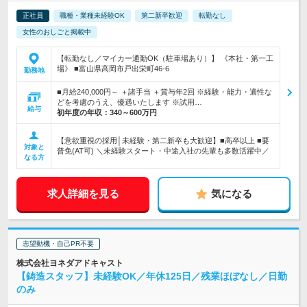
正社員
職種・業種未経験OK
第二新卒歓迎
転勤なし
女性のおしごと掲載中
【転勤なし／マイカー通勤OK（駐車場あり）】 《本社・第一工
場》 ■富山県高岡市戸出栄町46-6
勤務地
■月給240,000円～ ＋諸手当 ＋賞与年2回 ※経験・能力・適性な
どを考慮のうえ、優遇いたします ※試用…
給与
初年度の年収：
340～600万円
【意欲重視の採用│未経験・第二新卒も大歓迎】■高卒以上 ■要
対象と
普免(AT可) ＼未経験スタート・中途入社の先輩も多数活躍中／
なる方
求人詳細を見る
気になる
志望動機・自己PR不要
株式会社ヨネダアドキャスト
【鋳造スタッフ】未経験OK／年休125日／残業ほぼなし／日勤
のみ