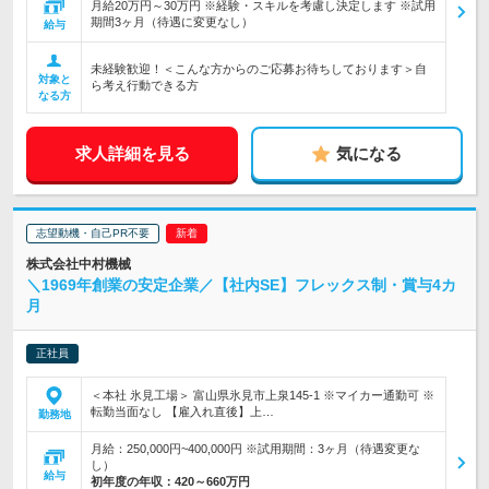
月給20万円～30万円 ※経験・スキルを考慮し決定します ※試用
期間3ヶ月（待遇に変更なし）
給与
未経験歓迎！＜こんな方からのご応募お待ちしております＞自
対象と
ら考え行動できる方
なる方
求人詳細を見る
気になる
志望動機・自己PR不要
株式会社中村機械
＼1969年創業の安定企業／【社内SE】フレックス制・賞与4カ
月
正社員
＜本社 氷見工場＞ 富山県氷見市上泉145-1 ※マイカー通勤可 ※
転勤当面なし 【雇入れ直後】上…
勤務地
月給：250,000円~400,000円 ※試用期間：3ヶ月（待遇変更な
し）
給与
初年度の年収：
420～660万円