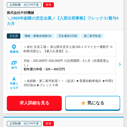
志望動機・自己PR不要
株式会社中村機械
＼1969年創業の安定企業／【入荷出荷事務】フレックス/賞与4
カ月
正社員
職種・業種未経験OK
完全週休2日制
第二新卒歓迎
＜本社 氷見工場＞ 富山県氷見市上泉145-1 ※マイカー通勤可 ※
転勤当面なし 【雇入れ直後】上…
勤務地
月給：200,000円~250,000円 ※試用期間：3ヶ月（待遇変更な
し）
給与
初年度の年収：
320～400万円
＜未経験・第二新卒歓迎！＞《必須》■ 普通自動車免許 ★年間1
対象と
20日休み★フレックス有
なる方
求人詳細を見る
気になる
志望動機・自己PR不要