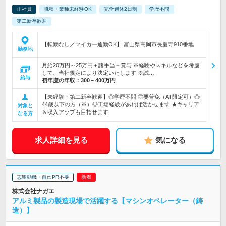
正社員
職種・業種未経験OK
完全週休2日制
学歴不問
第二新卒歓迎
【転勤なし／マイカー通勤OK】 富山県高岡市長慶寺910番地
勤務地
月給20万円～25万円＋諸手当＋賞与 ※経験やスキルなどを考慮
して、当社規定により決定いたします ※試…
給与
初年度の年収：
300～400万円
【未経験・第二新卒歓迎】◎学歴不問 ◎要普免（AT限定可）◎
44歳以下の方（※）◎工場経験があれば活かせます ★キャリア
対象と
＆収入アップも目指せます
なる方
求人詳細を見る
気になる
志望動機・自己PR不要
株式会社ナガエ
アルミ製品の製造現場で活躍する【マシンオペレーター（鋳
造）】