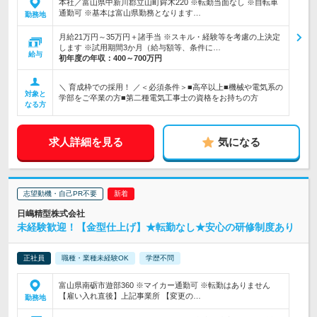
本社／富山県中新川郡立山町鉾木220 ※転勤当面なし ※自転車
通勤可 ※基本は富山県勤務となります…
勤務地
月給21万円～35万円＋諸手当 ※スキル・経験等を考慮の上決定
します ※試用期間3か月（給与額等、条件に…
給与
初年度の年収：
400～700万円
＼ 育成枠での採用！ ／＜必須条件＞■高卒以上■機械や電気系の
対象と
学部をご卒業の方■第二種電気工事士の資格をお持ちの方
なる方
求人詳細を見る
気になる
志望動機・自己PR不要
日嶋精型株式会社
未経験歓迎！【金型仕上げ】★転勤なし★安心の研修制度あり
正社員
職種・業種未経験OK
学歴不問
富山県南砺市遊部360 ※マイカー通勤可 ※転勤はありません
【雇い入れ直後】上記事業所 【変更の…
勤務地