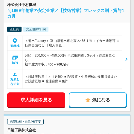
株式会社中村機械
＼1969年創業の安定企業／【技術営業】フレックス制・賞与4
カ月
正社員
完全週休2日制
＜射水Factory＞ 富山県射水市北高木465-1 ※マイカー通勤可 ※
転勤当面なし 【雇入れ直…
勤務地
月給：250,000円~450,000円 ※試用期間：3ヶ月（待遇変更な
し）
給与
初年度の年収：
400～700万円
＜経験者歓迎！＞《必須》■ FA装置・生産機械の技術営業また
対象と
は設計経験 ■ 普通自動車免許
なる方
求人詳細を見る
気になる
志望動機・自己PR不要
日清工業株式会社