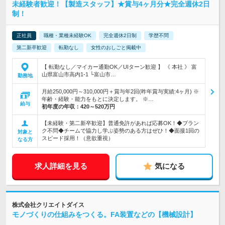
未経験者歓迎！【製造スタッフ】★賞与4ヶ月分★完全週休2日
制！
正社員
職種・業種未経験OK
完全週休2日制
学歴不問
第二新卒歓迎
転勤なし
女性のおしごと掲載中
【 転勤なし／マイカー通勤OK／UIターン歓迎 】 《 本社 》 富
山県富山市高内1-1 └富山市…
勤務地
月給250,000円～310,000円＋賞与年2回(昨年賞与実績:4ヶ月) ※
年齢・経験・能力をもとに決定します。 ※…
給与
初年度の年収：
420～520万円
【未経験・第二新卒歓迎】普通免許があれば応募OK！◆ブラン
ク不問◆チームで協力し学ぶ姿勢のある方はぜひ！◆面接1回の
対象と
スピード採用！（意欲重視）
なる方
求人詳細を見る
気になる
株式会社クリエイトダイス
モノづくりの仕組みをつくる。FA装置などの【機械設計】