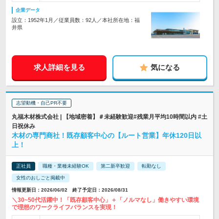
企業データ
設立：1952年1月／従業員数：92人／本社所在地：福
井県
求人詳細を見る
気になる
志望動機・自己PR不要
丸福木材株式会社 | 【地域密着】＃未経験歓迎#残業月平均10時間以内 #土
日祝休み
木材の専門商社！既存顧客中心の【ルート営業】年休120日以
上！
正社員
職種・業種未経験OK
第二新卒歓迎
転勤なし
女性のおしごと掲載中
情報更新日：2026/06/02 終了予定日：2026/08/31
＼30~50代活躍中！「既存顧客中心」＋「ノルマなし」働きやすい環境
で理想のワークライフバランスを実現！