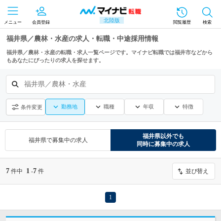
北陸版
メニュー
会員登録
閲覧履歴
検索
福井県／農林・水産の求人・転職・中途採用情報
福井県／農林・水産の転職・求人一覧ページです。マイナビ転職では福井市などから
もあなたにぴったりの求人を探せます。
福井県／農林・水産
勤務地
職種
年収
特徴
条件変更
福井県
以外でも
福井県
で募集中の求人
同時に募集中の求人
7
1
7
件中
-
件
並び替え
1