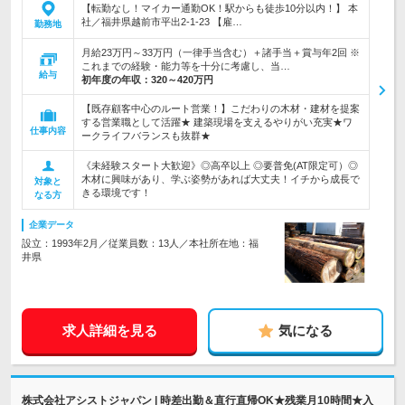
【転勤なし！マイカー通勤OK！駅からも徒歩10分以内！】 本
社／福井県越前市平出2-1-23 【雇…
勤務地
月給23万円～33万円（一律手当含む）＋諸手当＋賞与年2回 ※
これまでの経験・能力等を十分に考慮し、当…
給与
初年度の年収：
320～420万円
【既存顧客中心のルート営業！】こだわりの木材・建材を提案
する営業職として活躍★ 建築現場を支えるやりがい充実★ワ
仕事内容
ークライフバランスも抜群★
《未経験スタート大歓迎》◎高卒以上 ◎要普免(AT限定可）◎
木材に興味があり、学ぶ姿勢があれば大丈夫！イチから成長で
対象と
きる環境です！
なる方
企業データ
設立：1993年2月／従業員数：13人／本社所在地：福
井県
求人詳細を見る
気になる
株式会社アシストジャパン | 時差出勤＆直行直帰OK★残業月10時間★入