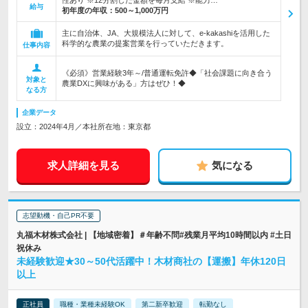
性あり ※12分割した金額を毎月支給 ※能力…
給与
初年度の年収：
500～1,000万円
主に自治体、JA、大規模法人に対して、e-kakashiを活用した
科学的な農業の提案営業を行っていただきます。
仕事内容
《必須》営業経験3年～/普通運転免許◆「社会課題に向き合う
対象と
農業DXに興味がある」方はぜひ！◆
なる方
企業データ
設立：2024年4月／本社所在地：東京都
求人詳細を見る
気になる
志望動機・自己PR不要
丸福木材株式会社 | 【地域密着】＃年齢不問#残業月平均10時間以内 #土日
祝休み
未経験歓迎★30～50代活躍中！木材商社の【運搬】年休120日
以上
正社員
職種・業種未経験OK
第二新卒歓迎
転勤なし