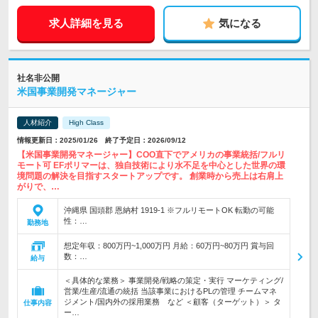
求人詳細を見る
気になる
社名非公開
米国事業開発マネージャー
人材紹介
High Class
情報更新日：2025/01/26 終了予定日：2026/09/12
【米国事業開発マネージャー】COO直下でアメリカの事業統括/フルリ
モート可 EFポリマーは、独自技術により水不足を中心とした世界の環
境問題の解決を目指すスタートアップです。 創業時から売上は右肩上
がりで、…
沖縄県 国頭郡 恩納村 1919-1 ※フルリモートOK 転勤の可能
性：…
勤務地
想定年収：800万円~1,000万円 月給：60万円~80万円 賞与回
数：…
給与
＜具体的な業務＞ 事業開発/戦略の策定・実行 マーケティング/
営業/生産/流通の統括 当該事業におけるPLの管理 チームマネ
ジメント/国内外の採用業務 など ＜顧客（ターゲット）＞ タ
仕事内容
ー…