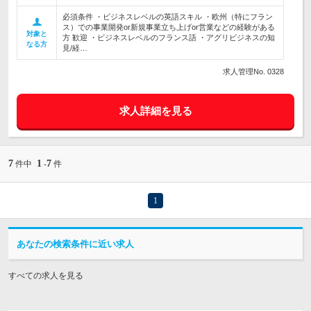
必須条件 ・ビジネスレベルの英語スキル ・欧州（特にフラン
ス）での事業開発or新規事業立ち上げor営業などの経験がある
対象と
方 歓迎 ・ビジネスレベルのフランス語 ・アグリビジネスの知
なる方
見/経…
求人管理No. 0328
求人詳細を見る
7
1
7
件中
-
件
1
あなたの検索条件に近い求人
すべての求人を見る