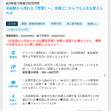
社3年目で年収750万円可
未経験から売れる【営業】へ。全国どこからでも人生を変えら
れる
正社員
職種・業種未経験OK
学歴不問
第二新卒歓迎
転勤なし
リモートワーク可
情報更新日：2026/08/03 終了予定日：2026/10/01
《お客様から求められる反響型営業》知識と提案力を磨きながら、農業
の未来を支える仕事に挑戦しませんか？
※マイカー通勤OK！ ※直行直帰OK！ 【全国勤務】 ★研修期
間中は宇都宮支店へ出社となりますが、…
勤務地
【月給】25万円～35万円＋売上歩合（売上の0.8％～1.7％を支
給！） ※入社前のご経験などを総合的に評価…
給与
初年度の年収：
350～600万円
＼反響営業だから始めやすい／★きのこ栽培プラントや農畜産
ハウスをご提案！★「営業＝きつい」そんなイメージをお持ち
仕事内容
の方も安心してチャレンジ♪
＼未経験歓迎／★地方出身の先輩も活躍中★【応募条件】◎39
歳以下の方◆残業は月10Hほど◆実績に応じたインセンティブ
対象と
あり◆リモートワークもOK
なる方