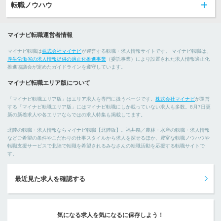
転職ノウハウ
マイナビ転職運営者情報
マイナビ転職は
株式会社マイナビ
が運営する転職・求人情報サイトです。 マイナビ転職は、
厚生労働省の求人情報提供の適正化推進事業
（委託事業）により設置された求人情報適正化
推進協議会が定めたガイドラインを遵守しています。
マイナビ転職エリア版について
「マイナビ転職エリア版」はエリア求人を専門に扱うページです。
株式会社マイナビ
が運営
する「マイナビ転職エリア版」にはマイナビ転職にしか載っていない求人も多数。8月7日更
新の新着求人や各エリアならではの求人特集も掲載してます。
北陸の転職・求人情報ならマイナビ転職【北陸版】。福井県／農林・水産の転職・求人情報
などご希望の条件やこだわりの仕事スタイルから求人を探せるほか、豊富な転職ノウハウや
転職支援サービスで北陸で転職を希望されるみなさんの転職活動を応援する転職サイトで
す。
最近見た求人を確認する
気になる求人を気になるに保存しよう！