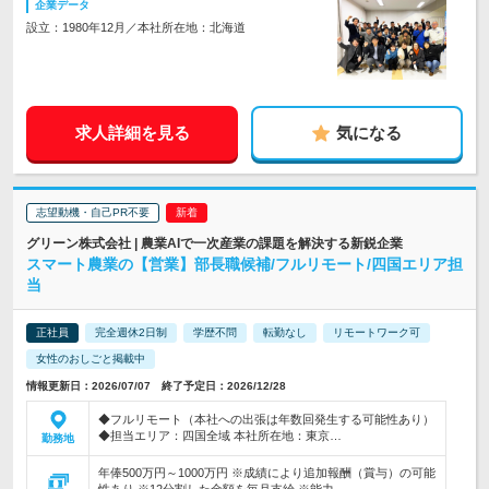
企業データ
設立：1980年12月／本社所在地：北海道
求人詳細を見る
気になる
志望動機・自己PR不要
グリーン株式会社 | 農業AIで一次産業の課題を解決する新鋭企業
スマート農業の【営業】部長職候補/フルリモート/四国エリア担
当
正社員
完全週休2日制
学歴不問
転勤なし
リモートワーク可
女性のおしごと掲載中
情報更新日：2026/07/07 終了予定日：2026/12/28
◆フルリモート（本社への出張は年数回発生する可能性あり）
◆担当エリア：四国全域 本社所在地：東京…
勤務地
年俸500万円～1000万円 ※成績により追加報酬（賞与）の可能