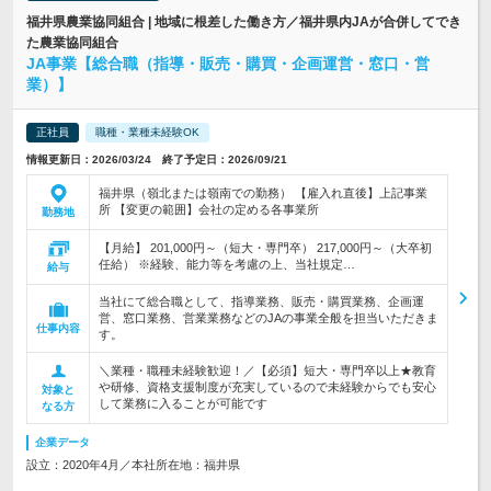
福井県農業協同組合 | 地域に根差した働き方／福井県内JAが合併してでき
た農業協同組合
JA事業【総合職（指導・販売・購買・企画運営・窓口・営
業）】
正社員
職種・業種未経験OK
情報更新日：2026/03/24 終了予定日：2026/09/21
福井県（嶺北または嶺南での勤務） 【雇入れ直後】上記事業
所 【変更の範囲】会社の定める各事業所
勤務地
【月給】 201,000円～（短大・専門卒） 217,000円～（大卒初
任給） ※経験、能力等を考慮の上、当社規定…
給与
当社にて総合職として、指導業務、販売・購買業務、企画運
営、窓口業務、営業業務などのJAの事業全般を担当いただきま
仕事内容
す。
＼業種・職種未経験歓迎！／【必須】短大・専門卒以上★教育
や研修、資格支援制度が充実しているので未経験からでも安心
対象と
して業務に入ることが可能です
なる方
企業データ
設立：2020年4月／本社所在地：福井県