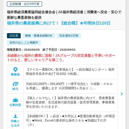
志望動機・自己PR不要
福井県経済農業協同組合連合会 | JA福井県経済連｜消費者へ安全・安心で
新鮮な農畜産物を提供
福井県の農産振興に向けて！【総合職】★年間休日120日
正社員
職種・業種未経験OK
完全週休2日制
女性のおしごと掲載中
情報更新日：2026/06/05 終了予定日：2026/09/03
未経験から福井の農業に貢献！JAグループの安定基盤と手厚いサポー
トのもと、新しいキャリアを築こう。
【マイカー通勤OK／駐車場あり】 ＜総合施設センター＞ 福井
県福井市高木中央2丁目4202 ※転勤…
勤務地
月給220,000円～294,000円（一律手当含む） ※経験・スキル
を考慮し、優遇します ※試用期間3ヶ月あり（…
給与
【個人ノルマなし！】福井県の農産振興に向けて、県産農畜産
物や生産資材、生活資材の販売提案・販売管理業務、事務業務
仕事内容
等を担当いただきます。
【未経験OK！】＜必須＞■大卒以上 ■普通自動車免許（AT限定
可）■Word、Excelの基本的な操作スキル ■39歳以下の方
対象と
（※）
なる方