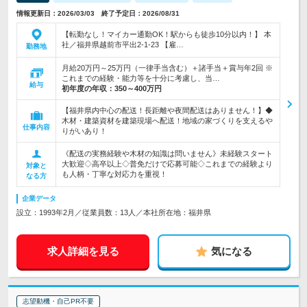
情報更新日：2026/03/03 終了予定日：2026/08/31
【転勤なし！マイカー通勤OK！駅からも徒歩10分以内！】 本
社／福井県越前市平出2-1-23 【雇…
勤務地
月給20万円～25万円（一律手当含む）＋諸手当＋賞与年2回 ※
これまでの経験・能力等を十分に考慮し、当…
給与
初年度の年収：
350～400万円
【福井県内中心の配送！長距離や夜間配送はありません！】◆
木材・建築資材を建築現場へ配送！地域の家づくりを支えるや
仕事内容
りがいあり！
《配送の実務経験や木材の知識は問いません》未経験スタート
大歓迎◇高卒以上◇普免だけで応募可能◇これまでの経験より
対象と
も人柄・丁寧な対応力を重視！
なる方
企業データ
設立：1993年2月／従業員数：13人／本社所在地：福井県
求人詳細を見る
気になる
志望動機・自己PR不要