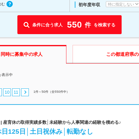
含む
特に指定しない
初年度年収
550
件
条件に合う求人
を検索する
も同時に募集中の求人
この都道府県
の
を表示中
10
11
1
件～
50
件（全
550
件中）
| 産育休の取得実績多数│未経験から人事関連の経験を積める♪
日125日│土日祝休み│転勤なし