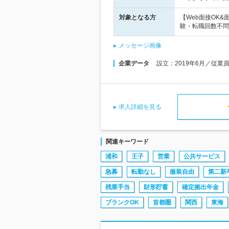
対象となる方
【Web面接OK
験・転職回数不問
メッセージ画像
企業データ
設立：2019年6月／従業
求人詳細を見る
関連キーワード
浦和
王子
営業
公共サービス
急募
転勤なし
服装自由
第二新
残業手当
財形貯蓄
確定拠出年金
ブランクOK
首都圏
関西
東海