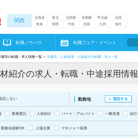
北海道
東北
北関東
首都圏
甲信越
北陸
関西
東海
関西
中国
四国
九州
海外
転職ノウハウ
転職フェア・イベント
京都市の転職・求人情報一覧
京都市／人材派遣・人材紹介の転職・求人一覧
人材紹介の求人・転職・中途採用情
指定しない
勤務地
指定する
員
業務委託
人材紹介
パート・アルバイト
一般派遣
紹介
業種未経験OK
上場企業
マネジャー採用