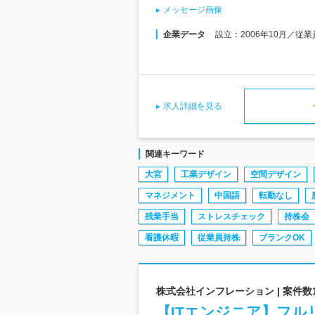
メッセージ画像
企業データ
設立：2006年10月／従
求人詳細を見る
関連キーワード
大宮
工業デザイン
空間デザイン
マネジメント
中国語
転勤なし
残業手当
ストレスチェック
持株会
看護休暇
従業員持株
ブランクOK
株式会社インフレーション | 案件数1
【ITエンジニア】フル