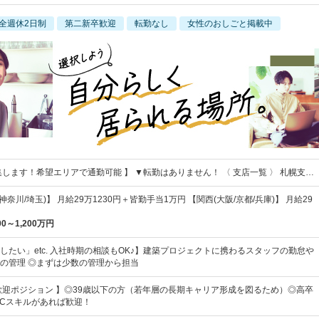
全週休2日制
第二新卒歓迎
転勤なし
女性のおしごと掲載中
集します！希望エリアで通勤可能 】 ▼転勤はありません！ 〈 支店一覧 〉 札幌支…
神奈川/埼玉)】 月給29万1230円＋皆勤手当1万円 【関西(大阪/京都/兵庫)】 月給29
00～1,200万円
したい」etc. 入社時期の相談もOK♪】建築プロジェクトに携わるスタッフの勤怠や
の管理 ◎まずは少数の管理から担当
歓迎ポジション 】◎39歳以下の方（若年層の長期キャリア形成を図るため）◎高卒
PCスキルがあれば歓迎！