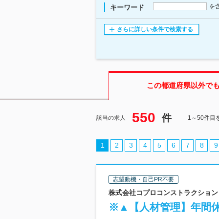
を
キーワード
さらに詳しい条件で検索する
この都道府県
以外で
550
件
該当の求人
1～50件目
1
2
3
4
5
6
7
8
9
志望動機・自己PR不要
株式会社コプロコンストラクション 
※▲【人材管理】年間休