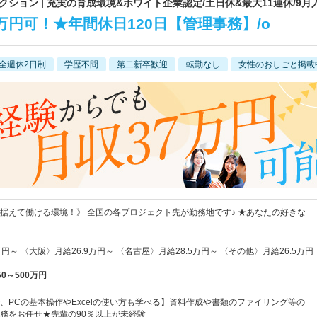
ョン | 充実の育成環境&ホワイト企業認定/土日休&最大11連休/9月
万円可！★年間休日120日【管理事務】/o
全週休2日制
学歴不問
第二新卒歓迎
転勤なし
女性のおしごと掲載
据えて働ける環境！》 全国の各プロジェクト先が勤務地です♪ ★あなたの好きな
円～ 〈大阪〉月給26.9万円～ 〈名古屋〉月給28.5万円～ 〈その他〉月給26.5万円
50～500万円
、PCの基本操作やExcelの使い方も学べる】資料作成や書類のファイリング等の
務をお任せ★先輩の90％以上が未経験