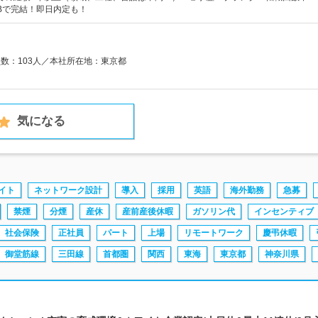
Bで完結！即日内定も！
員数：103人／本社所在地：東京都
気になる
イト
ネットワーク設計
導入
採用
英語
海外勤務
急募
禁煙
分煙
産休
産前産後休暇
ガソリン代
インセンティブ
社会保険
正社員
パート
上場
リモートワーク
慶弔休暇
御堂筋線
三田線
首都圏
関西
東海
東京都
神奈川県