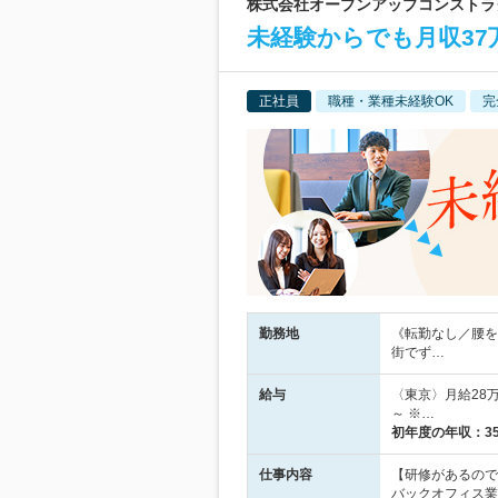
株式会社オープンアップコンストラクシ
未経験からでも月収37
正社員
職種・業種未経験OK
完
勤務地
《転勤なし／腰を
街でず…
給与
〈東京〉月給28万
～ ※…
初年度の年収：
3
仕事内容
【研修があるので
バックオフィス業