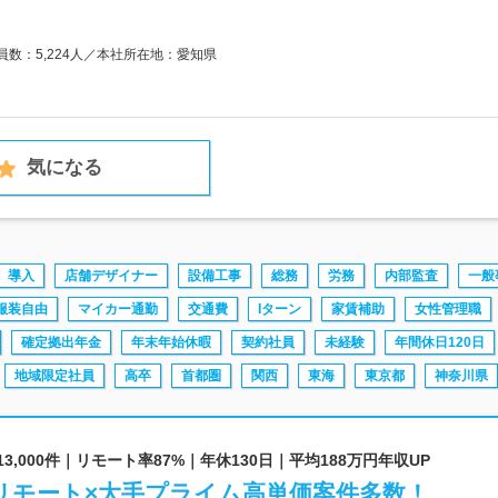
業員数：5,224人／本社所在地：愛知県
気になる
導入
店舗デザイナー
設備工事
総務
労務
内部監査
一般
服装自由
マイカー通勤
交通費
Iターン
家賃補助
女性管理職
確定拠出年金
年末年始休暇
契約社員
未経験
年間休日120日
地域限定社員
高卒
首都圏
関西
東海
東京都
神奈川県
3,000件｜リモート率87%｜年休130日｜平均188万円年収UP
リモート×大手プライム高単価案件多数！