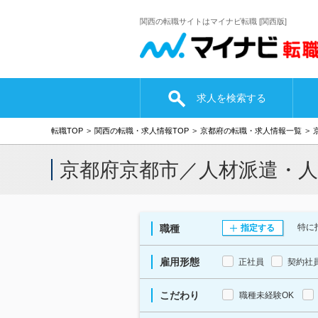
関西の転職サイトはマイナビ転職 [関西版]
求人を検索する
転職TOP
関西の転職・求人情報TOP
京都府の転職・求人情報一覧
京都府京都市／人材派遣・
特に
職種
指定する
雇用形態
正社員
契約社
こだわり
職種未経験OK