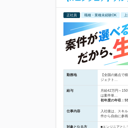
正社員
職種・業種未経験OK
上
勤務地
【全国の拠点で積
ジェクト…
給与
月給42万円～1
は案件単…
初年度の年収：
5
仕事内容
入社後は、スキル
件から自由に参画
対象となる方
■エンジニアとし