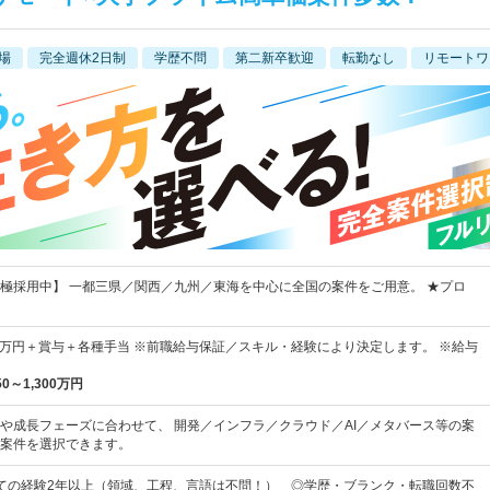
場
完全週休2日制
学歴不問
第二新卒歓迎
転勤なし
リモートワ
極採用中】 一都三県／関西／九州／東海を中心に全国の案件をご用意。 ★プロ
50万円＋賞与＋各種手当 ※前職給与保証／スキル・経験により決定します。 ※給与
50～1,300万円
や成長フェーズに合わせて、 開発／インフラ／クラウド／AI／メタバース等の案
案件を選択できます。
ての経験2年以上（領域、工程、言語は不問！） ◎学歴・ブランク・転職回数不