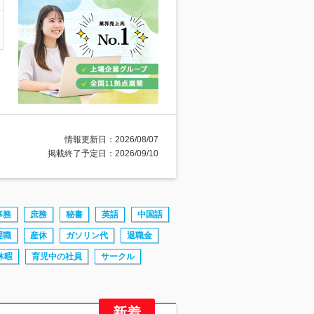
情報更新日：2026/08/07
掲載終了予定日：2026/09/10
事務
庶務
秘書
英語
中国語
理職
産休
ガソリン代
退職金
休暇
育児中の社員
サークル