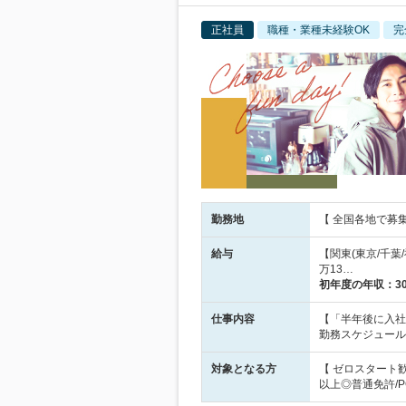
正社員
職種・業種未経験OK
完
勤務地
【 全国各地で募
給与
【関東(東京/千葉/
万13…
初年度の年収：
3
仕事内容
【「半年後に入社
勤務スケジュール
対象となる方
【 ゼロスタート
以上◎普通免許/