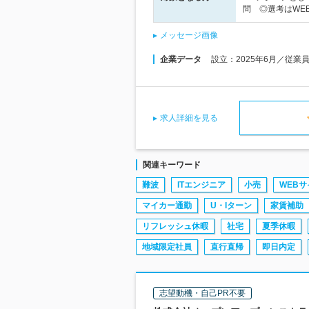
問 ◎選考はWE
メッセージ画像
企業データ
設立：2025年6月／従業
求人詳細を見る
関連キーワード
難波
ITエンジニア
小売
WEBサ
マイカー通勤
U・Iターン
家賃補助
リフレッシュ休暇
社宅
夏季休暇
地域限定社員
直行直帰
即日内定
志望動機・自己PR不要