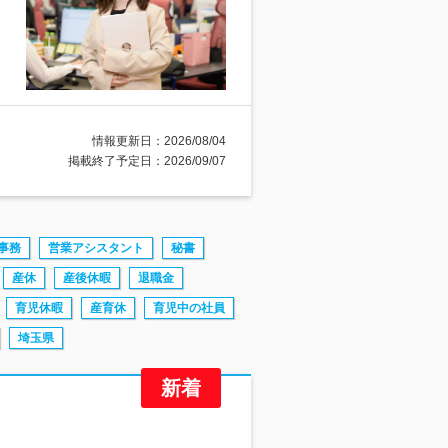
情報更新日：2026/08/04
掲載終了予定日：2026/09/07
事務
営業アシスタント
秘書
産休
産後休暇
退職金
育児休暇
産育休
育児中の社員
埼玉県