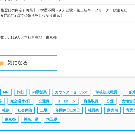
&面接翌日の内定も可能】＜学歴不問＞★未経験・第二新卒・フリーター歓迎★経
★昇給年2回で頑張りをしっかり還元！
員数：8,119人／本社所在地：東京都
気になる
MR
旅行
内勤営業
カウンターセールス
学校法人職員
一般
卒
完全週休2日
交通費
U・Iターン
資格取得
分煙
女性管
社割
社会保険
上場
年間休日120日
社員寮
寮完備
育児
東京都
神奈川県
埼玉県