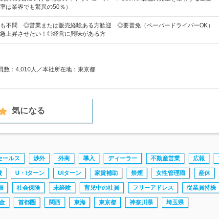
率は業界でも驚異の50％）
も不問 ◎営業または販売経験ある方歓迎 ◎要普免（ペーパードライバーOK）
急上昇させたい！◎経営に興味がある方
業員数：4,010人／本社所在地：東京都
気になる
セールス
渉外
外商
導入
ディーラー
不動産営業
広報
費
U・Iターン
UIターン
家賃補助
禁煙
女性管理職
産休
暇
社会保険
未経験
育児中の社員
フリーアドレス
従業員持株
金
首都圏
関西
東海
東京都
神奈川県
埼玉県