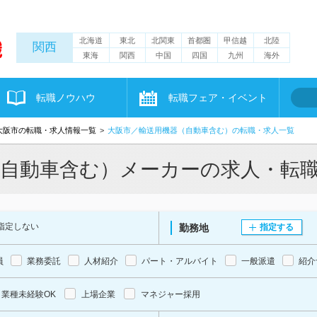
北海道
東北
北関東
首都圏
甲信越
北陸
関西
東海
関西
中国
四国
九州
海外
転職ノウハウ
転職フェア・イベント
大阪市の転職・求人情報一覧
大阪市／輸送用機器（自動車含む）の転職・求人一覧
（自動車含む）メーカーの求人・転
指定しない
勤務地
指定する
員
業務委託
人材紹介
パート・アルバイト
一般派遣
紹介
業種未経験OK
上場企業
マネジャー採用