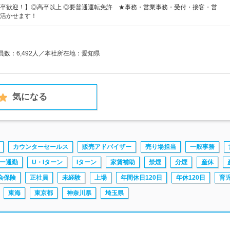
卒歓迎！】◎高卒以上 ◎要普通運転免許 ★事務・営業事務・受付・接客・営
活かせます！
業員数：6,492人／本社所在地：愛知県
気になる
カウンターセールス
販売アドバイザー
売り場担当
一般事務
ー通勤
U・Iターン
Iターン
家賃補助
禁煙
分煙
産休
会保険
正社員
未経験
上場
年間休日120日
年休120日
育
東海
東京都
神奈川県
埼玉県