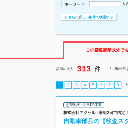
を
キーワード
さらに詳しい条件で検索する
この都道府県
以外で
313
件
該当の求人
1～50件目
1
2
3
4
5
6
7
1
志望動機・自己PR不要
株式会社アクセル | 最短2日で内
自動車部品の【検査スタ