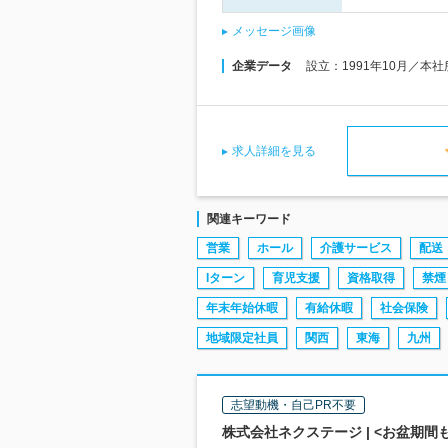
メッセージ画像
企業データ
設立：1991年10月／本
求人詳細を見る
関連キーワード
営業
ホール
介護サービス
配送
Iターン
育児支援
資格取得
禁煙
年末年始休暇
有給休暇
社会保険
地域限定社員
関西
東海
九州
志望動機・自己PR不要
株式会社ネクステージ | <お盆期間も