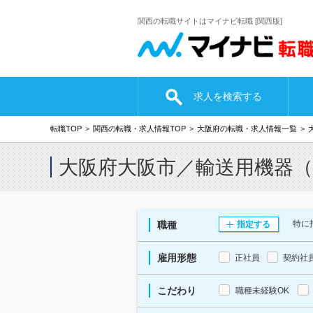
関西の転職サイトはマイナビ転職 [関西版]
求人を検索する
転職TOP
関西の転職・求人情報TOP
大阪府の転職・求人情報一覧
大阪府大阪市／輸送用機器
特に
職種
指定する
雇用形態
正社員
契約社
こだわり
職種未経験OK