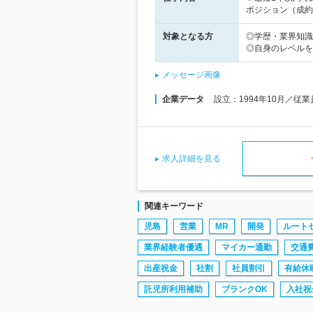
ポジション（成約
対象となる方
◎学歴・業界知識
◎自身のレベルを
メッセージ画像
企業データ
設立：1994年10月／従
求人詳細を見る
関連キーワード
児島
営業
MR
開発
ルート
業界経験者優遇
マイカー通勤
交通
出産祝金
社割
社員割引
有給休
託児所利用補助
ブランクOK
入社祝