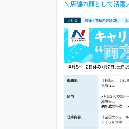
＼店舗の顔として活躍／
正社員
職種・業種未経験OK
上
勤務地
【転勤なし！地域
東海な…
給与
■月給270,000
経験等…
初年度の年収：
3
仕事内容
【全国のショール
ライフをサポート