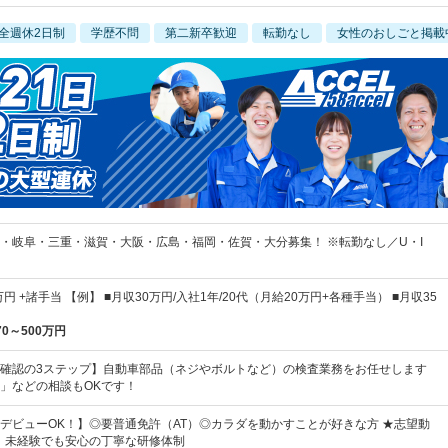
全週休2日制
学歴不問
第二新卒歓迎
転勤なし
女性のおしごと掲載
・岐阜・三重・滋賀・大阪・広島・福岡・佐賀・大分募集！ ※転勤なし／U・I
円 +諸手当 【例】 ■月収30万円/入社1年/20代（月給20万円+各種手当） ■月収35
70～500万円
確認の3ステップ】自動車部品（ネジやボルトなど）の検査業務をお任せします
」などの相談もOKです！
デビューOK！】◎要普通免許（AT）◎カラダを動かすことが好きな方 ★志望動
！未経験でも安心の丁寧な研修体制