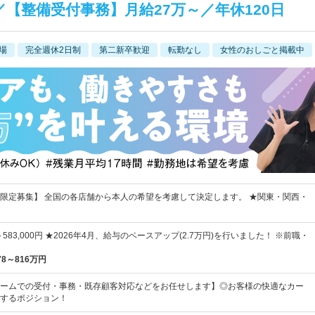
【整備受付事務】月給27万～／年休120日
場
完全週休2日制
第二新卒歓迎
転勤なし
女性のおしごと掲載中
限定募集】 全国の各店舗から本人の希望を考慮して決定します。 ★関東・関西・
円～583,000円 ★2026年4月、給与のベースアップ(2.7万円)を行いました！ ※前職・
78～816万円
ームでの受付・事務・既存顧客対応などをお任せします】◎お客様の快適なカー
するポジション！