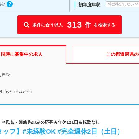
含む
特に指定しない
初年度年収
313
件
条件に合う求人
を検索する
も同時に募集中の求人
この都道府県
の
を表示中
件～
50
件（全
313
件中）
定！⇒氏名・連絡先のみの応募★年休121日＆転勤なし
ッフ】#未経験OK #完全週休2日（土日）