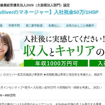
場│健康経営優良法人2026（大規模法人部門）認定
liverのマネージャー】入社祝金50万/1HSP
場
学歴不問
第二新卒歓迎
転勤なし
女性のおしごと掲載中
県）のガリバー直営店舗及び事業所 ★初期配属は希望と現住所を考慮の上、相談可
毎月インセンティブ+賞与＋入社祝い金50万円 ※前職給与・経験を考慮し、決定い
00～900万円
経営の舞台にいける花形のキャリアコース ＃Gulliver店舗の売上を牽引する重要