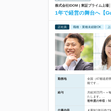
株式会社IDOM | 東証プライム上
1年で経営の舞台へ【Gul
正社員
職種・業種未経験OK
上
勤務地
全国（47都道府
能です…
給与
月給30万円～＋
たします。…
初年度の年収：
5
仕事内容
＃最短1年以内で