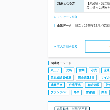
対象となる方
【未経験・第二新
業…様々な経験を
メッセージ画像
企業データ
設立：1998年12月／従
求人詳細を見る
関連キーワード
八王子
児島
営業
小売
流通
業界経験者優遇
完全週休2日
マイカ
残業手当
住宅手当
有給休暇
社
ブランクOK
高卒
首都圏
関西
志望動機・自己PR不要