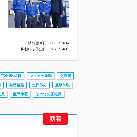
情報更新日：2026/08/04
掲載終了予定日：2026/09/07
完全週休2日
マイカー通勤
交通費
断
自己啓発
土日休み
夏季休暇
社員
慶弔休暇
初めての正社員