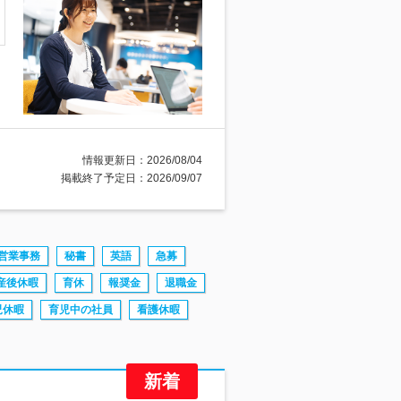
情報更新日：2026/08/04
掲載終了予定日：2026/09/07
営業事務
秘書
英語
急募
産後休暇
育休
報奨金
退職金
児休暇
育児中の社員
看護休暇