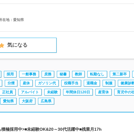
社所在地：愛知県
気になる
採用
一般事務
庶務
秘書
教師
転勤なし
第二新卒
分煙
産休
ガソリン代
役職手当
退職金
制服
健康診
正社員
アルバイト
未経験
年間休日120日
産育休
育児中の
愛知県
大阪府
広島県
積極採用中>■未経験OK&20～30代活躍中■残業月17h