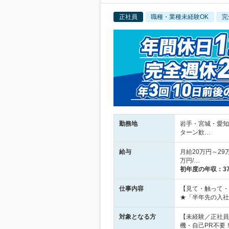
正社員
職種・業種未経験OK
完
勤務地
岩手・宮城・愛知
ターン歓…
給与
月給20万円～29万
万円/…
初年度の年収：
3
仕事内容
【見て・触って・
★「半年先の入社
対象となる方
【未経験／正社員
機・自己PR不要