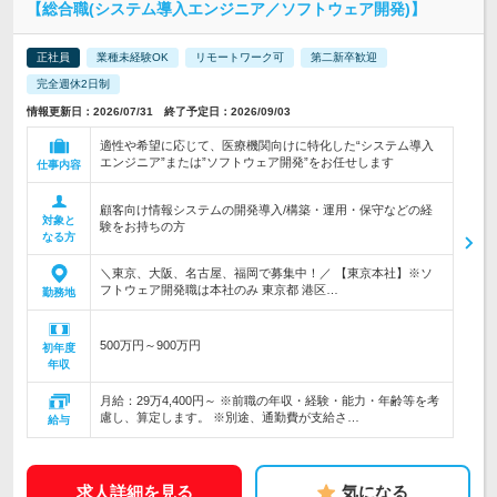
【総合職(システム導入エンジニア／ソフトウェア開発)】
正社員
業種未経験OK
リモートワーク可
第二新卒歓迎
完全週休2日制
情報更新日：2026/07/31 終了予定日：2026/09/03
適性や希望に応じて、医療機関向けに特化した“システム導入
エンジニア”または”ソフトウェア開発”をお任せします
仕事内容
顧客向け情報システムの開発導入/構築・運用・保守などの経
対象と
験をお持ちの方
なる方
＼東京、大阪、名古屋、福岡で募集中！／ 【東京本社】※ソ
フトウェア開発職は本社のみ 東京都 港区…
勤務地
500万円～900万円
初年度
年収
月給：29万4,400円～ ※前職の年収・経験・能力・年齢等を考
慮し、算定します。 ※別途、通勤費が支給さ…
給与
求人詳細を見る
気になる