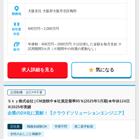
大阪支社 大阪府大阪市北区梅田
勤務地
600万円～2,000万円
初年度
年収
年俸制：600万円～2000万円 ※12分割した金額を毎月支給 ※
試用期間3カ月（※期間中の待遇の変動なし）
給与
求人詳細を見る
気になる
志望動機・自己PR不要
Ｓｋｙ株式会社 | CM放映中★社員定着率95％(2025年3月期)★年休124日
※2025年実績
企業のDX化に貢献！【クラウドソリューションエンジニア】
正社員
職種未経験OK
学歴不問
第二新卒歓迎
女性のおしごと掲載中