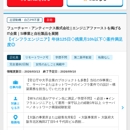
志望動機・自己PR不要
フューチャー・アンティークス株式会社 | エンジニアファーストを掲げる
IT企業｜SI事業と自社製品を展開
【インフラエンジニア】年休125日◇残業月10h以下◇案件満足
度◎
正社員
リモートワーク可
学歴不問
第二新卒歓迎
転勤なし
完全週休2日制
女性のおしごと掲載中
情報更新日：2026/03/13 終了予定日：2026/09/10
【官公庁や大手企業のプロジェクトも多数】当社のSI事業に
て、サーバーまたはネットワークのインフラ案件での設計～構
仕事内容
築業務を担当していただきます。
【98％の社員がアサイン先に満足／学歴不問】＜必須＞■イン
フラエンジニアとして運用・保守以上の経験1年以上 ☆サーバ
対象と
ー／ネットワーク構築経験歓迎
なる方
【大阪の事業所または顧客先常駐】 ＜大阪事業所＞ 大阪府大
阪市北区梅田2丁目5-4 千代田ビル西館…
勤務地