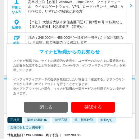
高卒以上◎【必須】Windows、Linux,Cisco、ファイアウォー
ル、ウイルスゲートウェイ、VPN、ロードバランサ、AWS、A
対象と
zureなど、いずれかの経験がある方
なる方
【本社】 大阪府大阪市東住吉区田辺1丁目3番10号 ※転勤なし
【雇入れ直後】上記事業所 【変更の…
勤務地
月給：248,000円～456,000円(一律支給手当含む) ※試用期間な
し ※経験、能力考慮のうえ決定します
給与
マイナビ転職からのお知らせ
マイナビ転職では、サイトの継続的な改善や、ユーザーのみなさまに最適化され
求人詳細を見る
気になる
た広告を配信すること等を目的に、Cookie等の「インフォマティブデータ」を利
用しています。
インフォマティブデータの提供を無効にしたい場合は「確認する」ボタンのリン
ク先から停止（オプトアウト）を行うことができます。
志望動機・自己PR不要
※オプトアウトをした場合、マイナビ転職の一部サービスを利用できない場合が
あります。
インフォメーションサービスフォース株式会社 | 大阪オフィス事業拡大
豊富な案件で叶う多彩なキャリアパス！【インフラエンジニ
ア】
閉じる
確認する
正社員
業種未経験OK
学歴不問
第二新卒歓迎
転勤なし
女性のおしごと掲載中
情報更新日：2026/08/04 終了予定日：2027/01/25