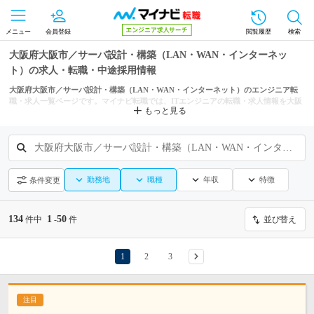
メニュー
会員登録
閲覧履歴
検索
大阪府大阪市／サーバ設計・構築（LAN・WAN・インターネッ
ト）の求人・転職・中途採用情報
大阪府大阪市／サーバ設計・構築（LAN・WAN・インターネット）のエンジニア転
職・求人一覧ページです。マイナビ転職では、ITエンジニアの転職・求人情報を大阪
もっと見る
府の市区町村からも探せます。
大阪府大阪市／サーバ設計・構築（LAN・WAN・インターネット）
勤務地
職種
年収
特徴
条件変更
134
1
50
件中
-
件
並び替え
1
2
3