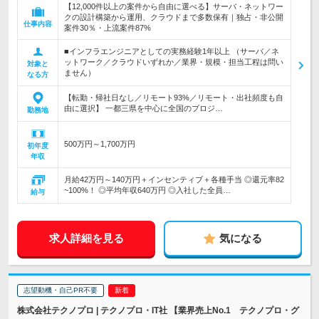
【12,000件以上の案件から自由に選べる】サーバ・ネットワー
クの設計構築から運用、クラウドまで多数保有｜独占・非公開
仕事内容
案件30％・上流案件87%
■インフラエンジニアとしての実務経験1年以上 （サーバ／ネ
ットワーク／クラウドいずれか／業界・規模・担当工程は問い
対象と
ません）
なる方
【転勤・帰社日なし／リモート93%／リモート・出社頻度も自
由に選択】 一都三県を中心に全国のプロジ…
勤務地
500万円～1,700万円
初年度
年収
月給42万円～140万円＋インセンティブ＋各種手当 ◎還元率82
~100%！ ◎平均年収640万円 ◎入社した全員…
給与
求人詳細を見る
気になる
志望動機・自己PR不要
株式会社テクノプロ | テクノプロ・IT社 【業界売上No.1 テクノプロ・グ