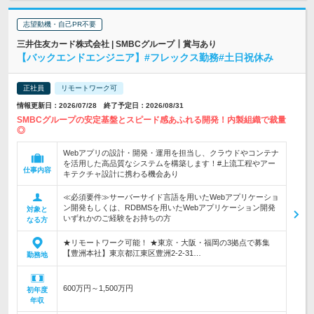
志望動機・自己PR不要
三井住友カード株式会社 | SMBCグループ┃賞与あり
【バックエンドエンジニア】#フレックス勤務#土日祝休み
正社員
リモートワーク可
情報更新日：2026/07/28 終了予定日：2026/08/31
SMBCグループの安定基盤とスピード感あふれる開発！内製組織で裁量
◎
Webアプリの設計・開発・運用を担当し、クラウドやコンテナ
を活用した高品質なシステムを構築します！#上流工程やアー
仕事内容
キテクチャ設計に携わる機会あり
≪必須要件≫サーバーサイド言語を用いたWebアプリケーショ
ン開発もしくは、RDBMSを用いたWebアプリケーション開発
対象と
いずれかのご経験をお持ちの方
なる方
★リモートワーク可能！ ★東京・大阪・福岡の3拠点で募集
【豊洲本社】東京都江東区豊洲2-2-31…
勤務地
600万円～1,500万円
初年度
年収