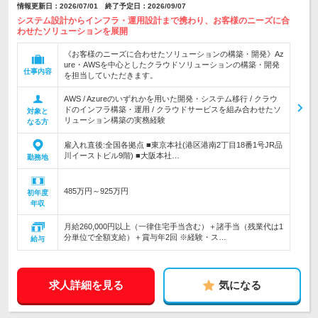
情報更新日：2026/07/01 終了予定日：2026/09/07
システム設計からインフラ・運用設計まで携わり、お客様のニーズに合
わせたソリューションを展開
《お客様のニーズに合わせたソリューションの構築・開発》Az
ure・AWSを中心としたクラウドソリューションの構築・開発
仕事内容
を担当していただきます。
AWS / Azureのいずれかを用いた開発・システム移行 / クラウ
ドのインフラ構築・運用 / クラウドサービスを組み合わせたソ
対象と
リューション構築の実務経験
なる方
雇入れ直後:全国各拠点 ■東京本社(港区港南2丁目18番1号JR品
川イーストビル9階) ■大阪本社…
勤務地
485万円～925万円
初年度
年収
月給260,000円以上（一律住宅手当含む）＋諸手当（残業代は1
分単位で全額支給）＋賞与年2回 ※経験・ス…
給与
求人詳細を見る
気になる