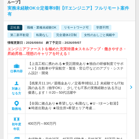
ループ】
実務未経験OK☆定着率9割【ITエンジニア】フルリモート案件
有
正社員
職種・業種未経験OK
リモートワーク可
学歴不問
第二新卒歓迎
転勤なし
完全週休2日制
女性のおしごと掲載中
情報更新日：2026/08/04 終了予定日：2026/09/07
エンジニアファーストを極めた充実待遇★スキルアップ・働きやすさ・
昇給昇格…理想のキャリアを叶える！
【上流工程に携われる★受託開発あり★独自の研修制度でサポ
ート】自動車や宇宙航空・製造・官公庁などのアプリ・システ
仕事内容
ム設計・開発
【残業月11.1H／退職金あり／定着率9割以上】未経験でもIT知
識のある方（独学OK）、少しでもIT系の実務経験がある方は
対象と
優遇します！※20～50代活躍中
なる方
【全国に拠点あり★希望しない転勤なし★U・Iターン歓迎】
★時差出勤あり ★現住所×希望エリア考慮…
勤務地
400万円～800万円
初年度
年収