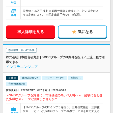
年収
◎月給／25万円以上 ※前職や経験を考慮の上、社内規定によ
り決定致します。 ※固定残業手当なし ※試用…
給与
求人詳細を見る
気になる
志望動機・自己PR不要
株式会社日本総合研究所 | SMBCグループのIT案件を担う／上流工程で活
躍できる
インフラエンジニア
正社員
業種未経験OK
リモートワーク可
転勤なし
完全週休2日制
情報更新日：2026/07/17 終了予定日：2026/08/20
－SMBCグループを舞台に、市場価値の高いIT人材へ－ 経験に合わせ
た多様なステージで活躍しませんか？
【SMBCグループのITインフラを担う】三井住友銀行・三井住
友カードといったSMBCグループの金融サービスをITで支える