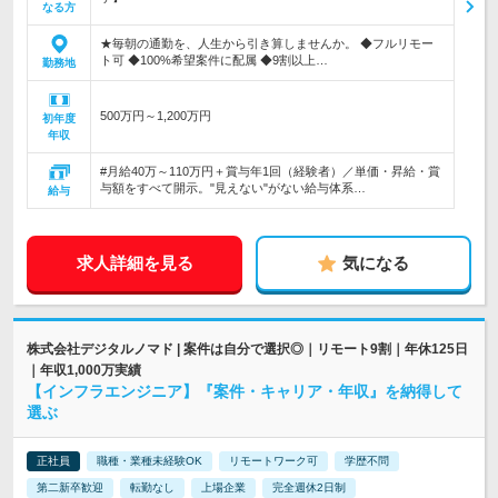
なる方
★毎朝の通勤を、人生から引き算しませんか。 ◆フルリモー
ト可 ◆100%希望案件に配属 ◆9割以上…
勤務地
500万円～1,200万円
初年度
年収
#月給40万～110万円＋賞与年1回（経験者）／単価・昇給・賞
与額をすべて開示。"見えない"がない給与体系…
給与
求人詳細を見る
気になる
株式会社デジタルノマド | 案件は自分で選択◎｜リモート9割｜年休125日
｜年収1,000万実績
【インフラエンジニア】『案件・キャリア・年収』を納得して
選ぶ
正社員
職種・業種未経験OK
リモートワーク可
学歴不問
第二新卒歓迎
転勤なし
上場企業
完全週休2日制