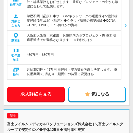
計・構築業務をお任せします。豊富なプロジェクトの中から希
仕事内容
望に合わせて配属します。
学歴不問《必須》◆サーバorネットワークの運用保守or設計構
築経験(1年以上)《歓迎》◆クラウド環境の構築経験◆CCNA、
対象と
CCNP、LinuC、LPIC何れかの資格
なる方
大阪府大阪市、京都府、兵庫県内の各プロジェクト先 ※無期
雇用派遣での勤務となります。 ※勤務先はク…
勤務地
450万円～680万円
初年度
年収
月給30万円～43万円 ※経験・能力等を考慮し決定します。 ※
試用期間3ヵ月あり（期間中の待遇に変更はあ…
給与
求人詳細を見る
気になる
富士フイルムメディカルITソリューションズ株式会社 | ＼富士フイルムグ
ループで安定性◎／◆年休125日◆福利厚生充実