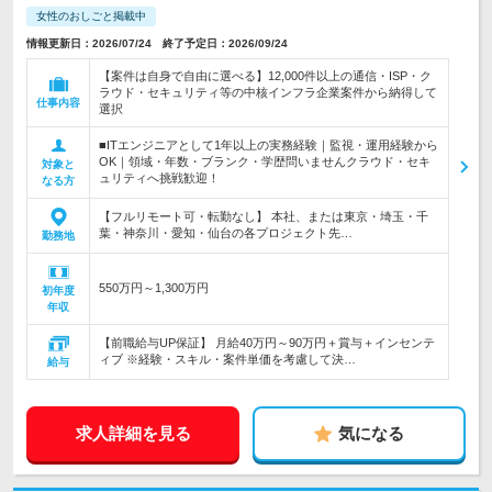
女性のおしごと掲載中
情報更新日：2026/07/24 終了予定日：2026/09/24
【案件は自身で自由に選べる】12,000件以上の通信・ISP・ク
ラウド・セキュリティ等の中核インフラ企業案件から納得して
仕事内容
選択
■ITエンジニアとして1年以上の実務経験｜監視・運用経験から
OK｜領域・年数・ブランク・学歴問いませんクラウド・セキ
対象と
ュリティへ挑戦歓迎！
なる方
【フルリモート可・転勤なし】 本社、または東京・埼玉・千
葉・神奈川・愛知・仙台の各プロジェクト先…
勤務地
550万円～1,300万円
初年度
年収
【前職給与UP保証】 月給40万円～90万円＋賞与＋インセンテ
ィブ ※経験・スキル・案件単価を考慮して決…
給与
求人詳細を見る
気になる