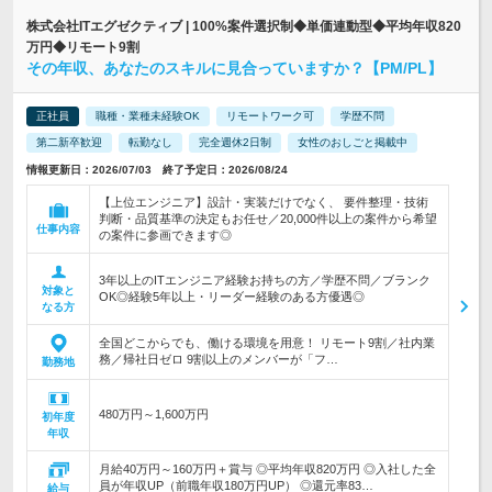
株式会社ITエグゼクティブ | 100%案件選択制◆単価連動型◆平均年収820
万円◆リモート9割
その年収、あなたのスキルに見合っていますか？【PM/PL】
正社員
職種・業種未経験OK
リモートワーク可
学歴不問
第二新卒歓迎
転勤なし
完全週休2日制
女性のおしごと掲載中
情報更新日：2026/07/03 終了予定日：2026/08/24
【上位エンジニア】設計・実装だけでなく、 要件整理・技術
判断・品質基準の決定もお任せ／20,000件以上の案件から希望
仕事内容
の案件に参画できます◎
3年以上のITエンジニア経験お持ちの方／学歴不問／ブランク
対象と
OK◎経験5年以上・リーダー経験のある方優遇◎
なる方
全国どこからでも、働ける環境を用意！ リモート9割／社内業
務／帰社日ゼロ 9割以上のメンバーが「フ…
勤務地
480万円～1,600万円
初年度
年収
月給40万円～160万円＋賞与 ◎平均年収820万円 ◎入社した全
員が年収UP（前職年収180万円UP） ◎還元率83…
給与