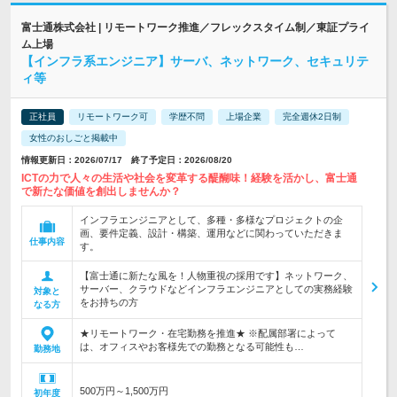
富士通株式会社 | リモートワーク推進／フレックスタイム制／東証プライ
ム上場
【インフラ系エンジニア】サーバ、ネットワーク、セキュリテ
ィ等
正社員
リモートワーク可
学歴不問
上場企業
完全週休2日制
女性のおしごと掲載中
情報更新日：2026/07/17 終了予定日：2026/08/20
ICTの力で人々の生活や社会を変革する醍醐味！経験を活かし、富士通
で新たな価値を創出しませんか？
インフラエンジニアとして、多種・多様なプロジェクトの企
画、要件定義、設計・構築、運用などに関わっていただきま
仕事内容
す。
【富士通に新たな風を！人物重視の採用です】ネットワーク、
サーバー、クラウドなどインフラエンジニアとしての実務経験
対象と
をお持ちの方
なる方
★リモートワーク・在宅勤務を推進★ ※配属部署によって
は、オフィスやお客様先での勤務となる可能性も…
勤務地
500万円～1,500万円
初年度