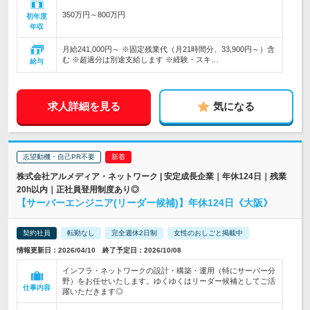
350万円～800万円
初年度
年収
月給241,000円～ ※固定残業代（月21時間分、33,900円～）含
む ※超過分は別途支給します ※経験・スキ…
給与
求人詳細を見る
気になる
志望動機・自己PR不要
株式会社アルメディア・ネットワーク | 安定成長企業｜年休124日｜残業
20h以内｜正社員登用制度あり◎
【サーバーエンジニア(リーダー候補)】年休124日《大阪》
契約社員
転勤なし
完全週休2日制
女性のおしごと掲載中
情報更新日：2026/04/10 終了予定日：2026/10/08
インフラ・ネットワークの設計・構築・運用（特にサーバー分
野）をお任せいたします。ゆくゆくはリーダー候補としてご活
仕事内容
躍いただきます◎