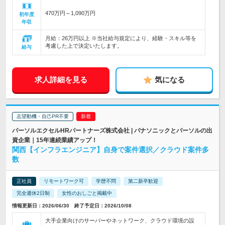
470万円～1,090万円
初年度
年収
月給：26万円以上 ※当社給与規定により、経験・スキル等を
考慮した上で決定いたします。
給与
求人詳細を見る
気になる
志望動機・自己PR不要
パーソルエクセルHRパートナーズ株式会社 | パナソニックとパーソルの出
資企業｜15年連続業績アップ！
関西【インフラエンジニア】自身で案件選択／クラウド案件多
数
正社員
リモートワーク可
学歴不問
第二新卒歓迎
完全週休2日制
女性のおしごと掲載中
情報更新日：2026/06/30 終了予定日：2026/10/08
大手企業向けのサーバーやネットワーク、クラウド環境の設