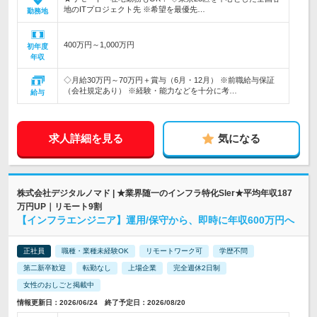
地のITプロジェクト先 ※希望を最優先…
勤務地
400万円～1,000万円
初年度
年収
◇月給30万円～70万円＋賞与（6月・12月） ※前職給与保証
（会社規定あり） ※経験・能力などを十分に考…
給与
求人詳細を見る
気になる
株式会社デジタルノマド | ★業界随一のインフラ特化Sler★平均年収187
万円UP｜リモート9割
【インフラエンジニア】運用/保守から、即時に年収600万円へ
正社員
職種・業種未経験OK
リモートワーク可
学歴不問
第二新卒歓迎
転勤なし
上場企業
完全週休2日制
女性のおしごと掲載中
情報更新日：2026/06/24 終了予定日：2026/08/20