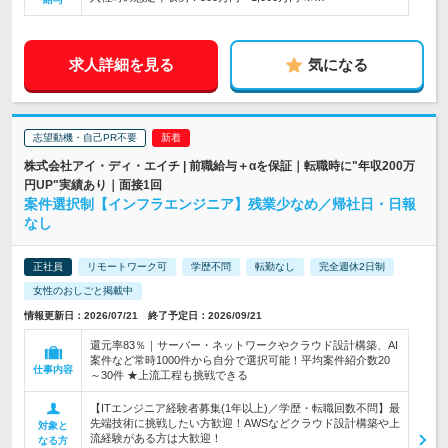
求人詳細を見る
気になる
志望動機・自己PR不要
株式会社アイ・ディ・エイチ | 前職給与＋αを保証｜転職時に"年収200万
円UP"実績あり｜面接1回
案件選択制【インフラエンジニア】残業少なめ／帰社日・日報
なし
正社員
リモートワーク可
学歴不問
転勤なし
完全週休2日制
女性のおしごと掲載中
情報更新日：2026/07/21 終了予定日：2026/09/21
還元率83％｜サーバー・ネットワークやクラウド設計構築、AI
案件など常時1000件から自分で選択可能！平均案件紹介数20
仕事内容
～30件 ★上流工程も挑戦できる
【ITエンジニア経験者募集(1年以上)／学歴・転職回数不問】最
先端技術に挑戦したい方歓迎！AWSなどクラウド設計構築や上
対象と
流経験がある方は大歓迎！
なる方