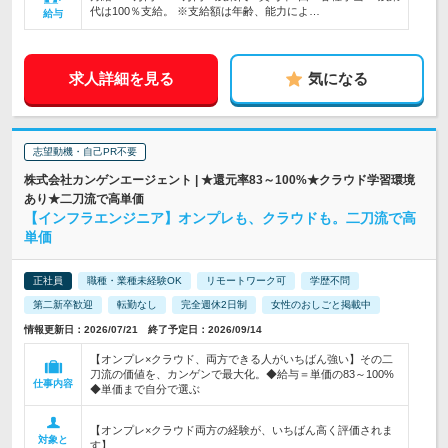
代は100％支給。 ※支給額は年齢、能力によ…
給与
求人詳細を見る
気になる
志望動機・自己PR不要
株式会社カンゲンエージェント | ★還元率83～100%★クラウド学習環境
あり★二刀流で高単価
【インフラエンジニア】オンプレも、クラウドも。二刀流で高
単価
正社員
職種・業種未経験OK
リモートワーク可
学歴不問
第二新卒歓迎
転勤なし
完全週休2日制
女性のおしごと掲載中
情報更新日：2026/07/21 終了予定日：2026/09/14
【オンプレ×クラウド、両方できる人がいちばん強い】その二
刀流の価値を、カンゲンで最大化。◆給与＝単価の83～100%
仕事内容
◆単価まで自分で選ぶ
【オンプレ×クラウド両方の経験が、いちばん高く評価されま
対象と
す】