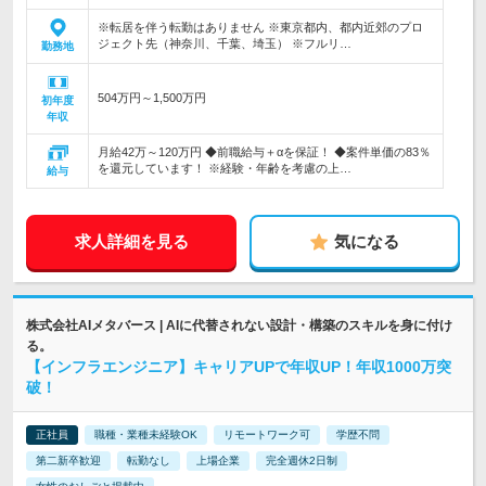
※転居を伴う転勤はありません ※東京都内、都内近郊のプロ
ジェクト先（神奈川、千葉、埼玉） ※フルリ…
勤務地
504万円～1,500万円
初年度
年収
月給42万～120万円 ◆前職給与＋αを保証！ ◆案件単価の83％
を還元しています！ ※経験・年齢を考慮の上…
給与
求人詳細を見る
気になる
株式会社AIメタバース | AIに代替されない設計・構築のスキルを身に付け
る。
【インフラエンジニア】キャリアUPで年収UP！年収1000万突
破！
正社員
職種・業種未経験OK
リモートワーク可
学歴不問
第二新卒歓迎
転勤なし
上場企業
完全週休2日制