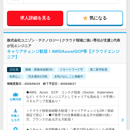
求人詳細を見る
気になる
株式会社ユニゾン・テクノロジー | クラウド領域に強い専任が支援 | 代表
が元エンジニア
キャリアチェンジ歓迎！AWS/Azure/GCP等【クラウドエンジ
ニア】
正社員
職種・業種未経験OK
リモートワーク可
第二新卒歓迎
転勤なし
完全週休2日制
女性のおしごと掲載中
情報更新日：2026/06/19 終了予定日：2026/08/17
◆AWS、Azure、GCP、コンテナ技術（Docker、Kubernetes
など）クラウドエンジニアとしてキャリアを高める！※手厚い
仕事内容
スキルアップ支援あり！
＜クラウド技術未経験大歓迎！キャリアチェンジもOK！前給
保証で安心！＞◆IT業界での仕事経験がある方や経験の浅い
対象と
方、ブランクのある方も大歓迎！
なる方
★リモート・在宅勤務もOK！ ◇東京23区を中心とした全国各