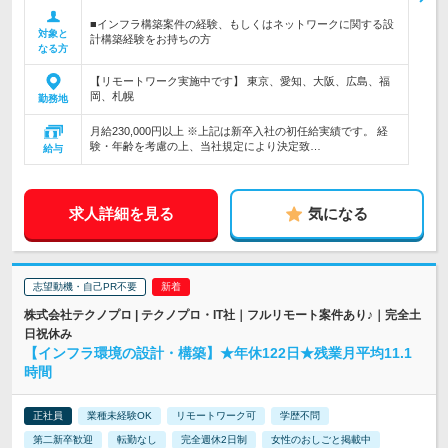
■インフラ構築案件の経験、もしくはネットワークに関する設
対象と
計構築経験をお持ちの方
なる方
【リモートワーク実施中です】 東京、愛知、大阪、広島、福
岡、札幌
勤務地
月給230,000円以上 ※上記は新卒入社の初任給実績です。 経
験・年齢を考慮の上、当社規定により決定致…
給与
求人詳細を見る
気になる
志望動機・自己PR不要
株式会社テクノプロ | テクノプロ・IT社｜フルリモート案件あり♪｜完全土
日祝休み
【インフラ環境の設計・構築】★年休122日★残業月平均11.1
時間
正社員
業種未経験OK
リモートワーク可
学歴不問
第二新卒歓迎
転勤なし
完全週休2日制
女性のおしごと掲載中