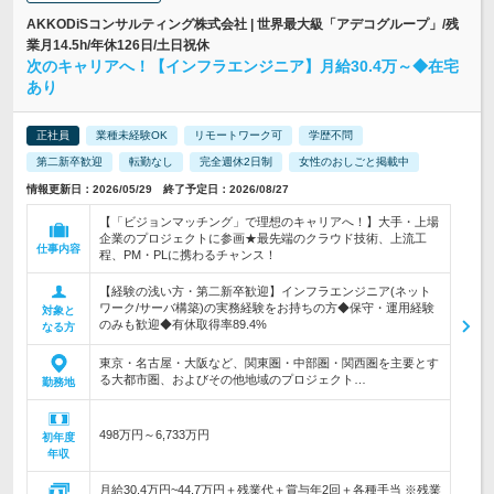
AKKODiSコンサルティング株式会社 | 世界最大級「アデコグループ」/残
業月14.5h/年休126日/土日祝休
次のキャリアへ！【インフラエンジニア】月給30.4万～◆在宅
あり
正社員
業種未経験OK
リモートワーク可
学歴不問
第二新卒歓迎
転勤なし
完全週休2日制
女性のおしごと掲載中
情報更新日：2026/05/29 終了予定日：2026/08/27
【「ビジョンマッチング」で理想のキャリアへ！】大手・上場
企業のプロジェクトに参画★最先端のクラウド技術、上流工
仕事内容
程、PM・PLに携わるチャンス！
【経験の浅い方・第二新卒歓迎】インフラエンジニア(ネット
ワーク/サーバ構築)の実務経験をお持ちの方◆保守・運用経験
対象と
のみも歓迎◆有休取得率89.4%
なる方
東京・名古屋・大阪など、関東圏・中部圏・関西圏を主要とす
る大都市圏、およびその他地域のプロジェクト…
勤務地
498万円～6,733万円
初年度
年収
月給30.4万円~44.7万円＋残業代＋賞与年2回＋各種手当 ※残業