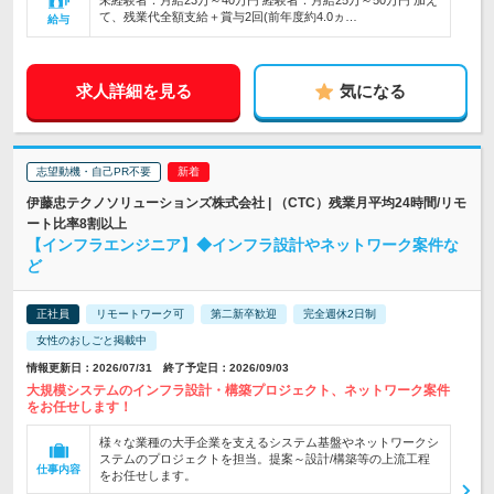
未経験者：月給23万～40万円 経験者：月給25万～50万円 加え
て、残業代全額支給＋賞与2回(前年度約4.0ヵ…
給与
求人詳細を見る
気になる
志望動機・自己PR不要
伊藤忠テクノソリューションズ株式会社 | （CTC）残業月平均24時間/リモ
ート比率8割以上
【インフラエンジニア】◆インフラ設計やネットワーク案件な
ど
正社員
リモートワーク可
第二新卒歓迎
完全週休2日制
女性のおしごと掲載中
情報更新日：2026/07/31 終了予定日：2026/09/03
大規模システムのインフラ設計・構築プロジェクト、ネットワーク案件
をお任せします！
様々な業種の大手企業を支えるシステム基盤やネットワークシ
ステムのプロジェクトを担当。提案～設計/構築等の上流工程
仕事内容
をお任せします。