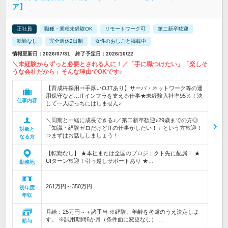
ア】
正社員
職種・業種未経験OK
リモートワーク可
第二新卒歓迎
転勤なし
完全週休2日制
女性のおしごと掲載中
情報更新日：2026/07/31 終了予定日：2026/10/22
＼未経験からずっと必要とされる人に！／「手に職つけたい」「楽しそ
うな会社だから」そんな理由でOKです♪
【育成枠採用⇒手厚いOJTあり】サーバ・ネットワーク等の運
用保守など…ITインフラを支える仕事★未経験入社率95％！決
仕事内容
して一人ぼっちにはしません♪
＼同期と一緒に成長できる♪／第二新卒歓迎♪29歳までの方◎
「知識・経験ゼロだけどITの仕事がしたい！」という方歓迎！
対象と
⇒まずはお話ししましょう！
なる方
【転勤なし】 ★本社または全国のプロジェクト先に配属！ ★
UIターン歓迎！引っ越しサポートあり ★…
勤務地
261万円～350万円
初年度
年収
月給：25万円～＋諸手当 ※経験、年齢を考慮のうえ決定しま
す。 ※試用期間6か月（条件面に変更なし） …
給与