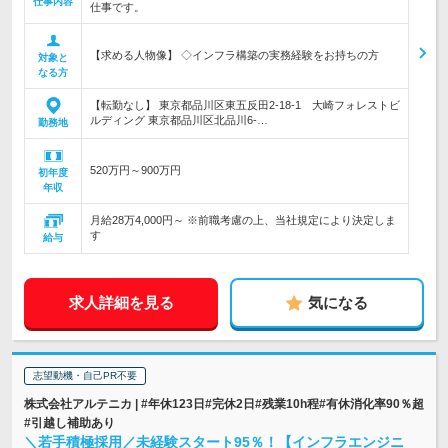
仕事内容
仕事です。
【求める人物像】 ◇インフラ構築の実務経験をお持ちの方
対象と
なる方
【転勤なし】 東京都品川区東五反田2-18-1 大崎フォレストビ
ルディング 東京都品川区北品川6-…
勤務地
520万円～900万円
初年度
年収
月給28万4,000円～ ※前職考慮の上、当社規定により決定しま
す
給与
求人詳細を見る
気になる
志望動機・自己PR不要
株式会社アルテニカ | #年休123日#完休2日#残業10h程#有休消化率90％超
#引越し補助あり
＼若手積極採用／未経験スタート95％！【インフラエンジニ