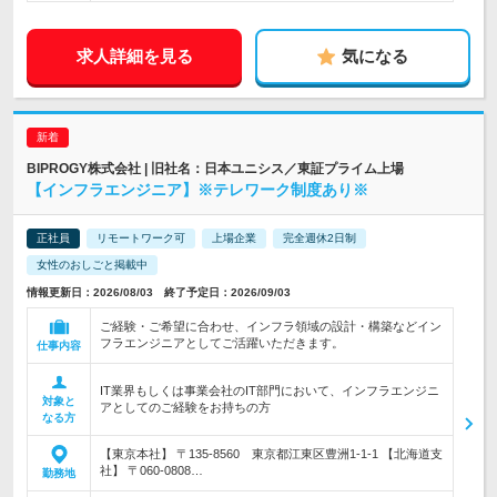
求人詳細を見る
気になる
BIPROGY株式会社 | 旧社名：日本ユニシス／東証プライム上場
【インフラエンジニア】※テレワーク制度あり※
正社員
リモートワーク可
上場企業
完全週休2日制
女性のおしごと掲載中
情報更新日：2026/08/03 終了予定日：2026/09/03
ご経験・ご希望に合わせ、インフラ領域の設計・構築などイン
フラエンジニアとしてご活躍いただきます。
仕事内容
IT業界もしくは事業会社のIT部門において、インフラエンジニ
対象と
アとしてのご経験をお持ちの方
なる方
【東京本社】 〒135-8560 東京都江東区豊洲1-1-1 【北海道支
社】 〒060-0808…
勤務地