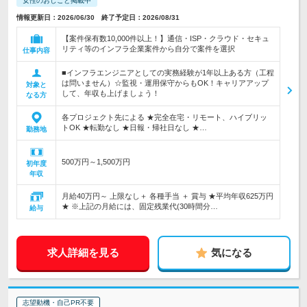
女性のおしごと掲載中
情報更新日：2026/06/30 終了予定日：2026/08/31
【案件保有数10,000件以上！】通信・ISP・クラウド・セキュ
リティ等のインフラ企業案件から自分で案件を選択
仕事内容
■インフラエンジニアとしての実務経験が1年以上ある方（工程
は問いません）☆監視・運用保守からもOK！キャリアアップ
対象と
して、年収も上げましょう！
なる方
各プロジェクト先による ★完全在宅・リモート、ハイブリッ
トOK ★転勤なし ★日報・帰社日なし ★…
勤務地
500万円～1,500万円
初年度
年収
月給40万円～ 上限なし＋ 各種手当 ＋ 賞与 ★平均年収625万円
★ ※上記の月給には、固定残業代(30時間分…
給与
求人詳細を見る
気になる
志望動機・自己PR不要