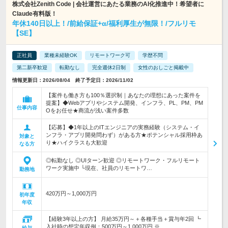
株式会社Zenith Code | 会社運営にあたる業務のAI化推進中！希望者に
Claude有料版！
年休140日以上！/前給保証+α/福利厚生が無限！/フルリモ
【SE】
正社員
業種未経験OK
リモートワーク可
学歴不問
第二新卒歓迎
転勤なし
完全週休2日制
女性のおしごと掲載中
情報更新日：2026/08/04 終了予定日：2026/11/02
【案件も働き方も100％選択制｜あなたの理想にあった案件を
提案】◆Webアプリやシステム開発、インフラ、PL、PM、PM
仕事内容
Oをお任せ★商流が浅い案件多数
【応募】◆1年以上のITエンジニアの実務経験（システム・イ
ンフラ・アプリ開発問わず）がある方★ポテンシャル採用枠あ
対象と
り★ハイクラスも大歓迎
なる方
◎転勤なし ◎UIターン歓迎 ◎リモートワーク・フルリモート
ワーク実施中 └現在、社員のリモートワ…
勤務地
420万円～1,000万円
初年度
年収
【経験3年以上の方】 月給35万円～＋各種手当＋賞与年2回 ┗
入社時の想定年収例：500万円～1,000万円 ※…
給与