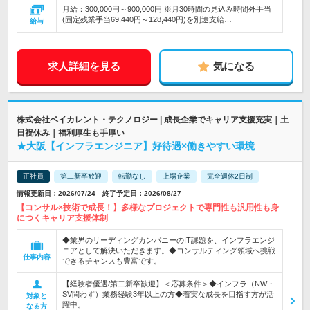
月給：300,000円～900,000円 ※月30時間の見込み時間外手当
(固定残業手当69,440円～128,440円)を別途支給…
給与
求人詳細を見る
気になる
株式会社ベイカレント・テクノロジー | 成長企業でキャリア支援充実｜土
日祝休み｜福利厚生も手厚い
★大阪【インフラエンジニア】好待遇×働きやすい環境
正社員
第二新卒歓迎
転勤なし
上場企業
完全週休2日制
情報更新日：2026/07/24 終了予定日：2026/08/27
【コンサル×技術で成長！】多様なプロジェクトで専門性も汎用性も身
につくキャリア支援体制
◆業界のリーディングカンパニーのIT課題を、インフラエンジ
ニアとして解決いただきます。◆コンサルティング領域へ挑戦
仕事内容
できるチャンスも豊富です。
【経験者優遇/第二新卒歓迎】＜応募条件＞◆インフラ（NW・
SV問わず）業務経験3年以上の方◆着実な成長を目指す方が活
対象と
躍中。
なる方