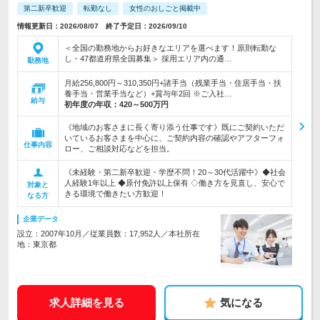
第二新卒歓迎
転勤なし
女性のおしごと掲載中
情報更新日：2026/08/07 終了予定日：2026/09/10
＜全国の勤務地からお好きなエリアを選べます！原則転勤な
し・47都道府県全国募集＞ 採用エリア内の通…
勤務地
月給256,800円～310,350円+諸手当（残業手当・住居手当・扶
養手当・営業手当など）+賞与年2回 ※ご入社…
給与
初年度の年収：
420～500万円
《地域のお客さまに長く寄り添う仕事です》既にご契約いただ
いているお客さまを中心に、ご契約内容の確認やアフターフォ
仕事内容
ロー、ご相談対応などを担当。
《未経験・第二新卒歓迎・学歴不問！20～30代活躍中》◆社会
人経験1年以上 ◆原付免許以上保有 ◇働き方を見直し、安心で
対象と
きる環境で働きたい方歓迎！
なる方
企業データ
設立：2007年10月／従業員数：17,952人／本社所在
地：東京都
求人詳細を見る
気になる