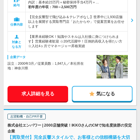
内訳：基本給23万円＋秘密保持手当4万円＋…
給与
初年度の年収：
700～2,500万円
【完全反響型で飛び込み＆テレアポなし】世界中に1,930店舗
以上を展開する買取専門店「おたからや」で提案営業をお任せ
仕事内容
します
【業界未経験OK！知識やスキルは入社後に身につけられま
す】営業経験者歓迎 ☆20代活躍中！圧倒的高収入を得たい方
対象と
☆入社4ヶ月でマネージャー昇格実績
なる方
企業データ
設立：2000年3月／従業員数：1,847人／本社所在
地：神奈川県
求人詳細を見る
気になる
志望動機・自己PR不要
株式会社エンパワー | 2000店舗突破！IKKOさんのCMで知名度抜群の安定
企業
【買取受付】完全反響スタイルで、お客様との信頼構築を大切