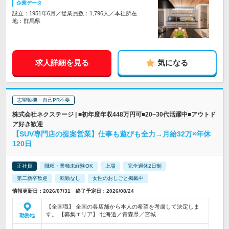
企業データ
設立：1951年6月／従業員数：1,796人／本社所在
地：群馬県
求人詳細を見る
気になる
志望動機・自己PR不要
株式会社ネクステージ | ■初年度年収448万円可■20~30代活躍中■アウトド
ア好き歓迎
【SUV専門店の提案営業】仕事も遊びも全力→月給32万×年休
120日
正社員
職種・業種未経験OK
上場
完全週休2日制
第二新卒歓迎
転勤なし
女性のおしごと掲載中
情報更新日：2026/07/31 終了予定日：2026/08/24
【全国職】 全国の各店舗から本人の希望を考慮して決定しま
す。 【募集エリア】 北海道／青森県／宮城…
勤務地