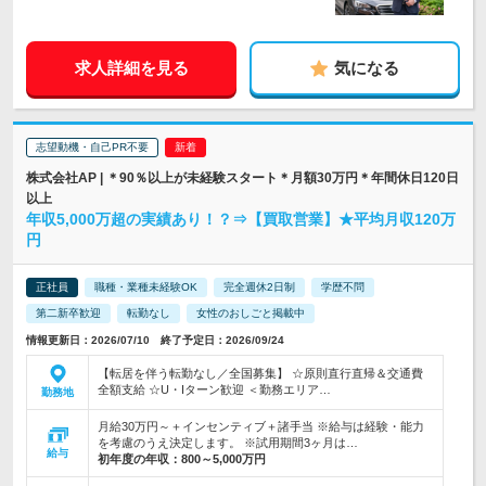
求人詳細を見る
気になる
志望動機・自己PR不要
株式会社AP | ＊90％以上が未経験スタート＊月額30万円＊年間休日120日
以上
年収5,000万超の実績あり！？⇒【買取営業】★平均月収120万
円
正社員
職種・業種未経験OK
完全週休2日制
学歴不問
第二新卒歓迎
転勤なし
女性のおしごと掲載中
情報更新日：2026/07/10 終了予定日：2026/09/24
【転居を伴う転勤なし／全国募集】 ☆原則直行直帰＆交通費
全額支給 ☆U・Iターン歓迎 ＜勤務エリア…
勤務地
月給30万円～＋インセンティブ＋諸手当 ※給与は経験・能力
を考慮のうえ決定します。 ※試用期間3ヶ月は…
給与
初年度の年収：
800～5,000万円