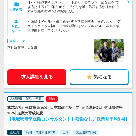
【2～3名体制＆手厚いサポートあり】◎ブランド品などを”で
きるだけ高く”ご案内★どこでどんな風に活躍するかは自由で
仕事内容
す★◎先輩の90％が未経験入社
＜面接はWeb1回＞第二新卒OK＆学歴不問★「稼ぎたい」「プ
ライベートも大切に」⇒転職理由はシンプルでOK！素直な志
対象と
望理由を教えてくださいね♪
なる方
企業データ
本社所在地：大阪府
求人詳細を見る
気になる
志望動機・自己PR不要
株式会社かんぽ生命保険 | 日本郵政グループ│完全週休2日│有休取得率
96%│充実の育成制度
【地域密着型保険コンサルタント】転勤なし／残業月平均9.4H
正社員
職種・業種未経験OK
上場
完全週休2日制