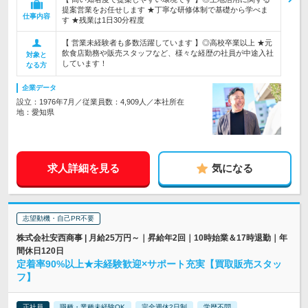
提案営業をお任せします ★丁寧な研修体制で基礎から学べま
仕事内容
す ★残業は1日30分程度
【 営業未経験者も多数活躍しています 】◎高校卒業以上 ★元
飲食店勤務や販売スタッフなど、様々な経歴の社員が中途入社
対象と
しています！
なる方
企業データ
設立：1976年7月／従業員数：4,909人／本社所在
地：愛知県
求人詳細を見る
気になる
志望動機・自己PR不要
株式会社安西商事 | 月給25万円～｜昇給年2回｜10時始業＆17時退勤｜年
間休日120日
定着率90%以上★未経験歓迎×サポート充実【買取販売スタッ
フ】
正社員
職種・業種未経験OK
完全週休2日制
学歴不問