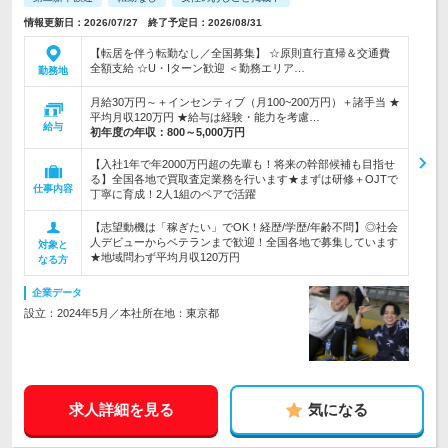
情報更新日：2026/07/27 終了予定日：2026/08/31
【転居を伴う転勤なし／全国募集】 ☆原則直行直帰＆交通費
全額支給 ☆U・Iターン歓迎 ＜勤務エリア…
勤務地
月給30万円～＋インセンティブ（月100~200万円）＋諸手当 ★
平均月収120万円 ★給与は経験・能力を考慮…
給与
初年度の年収：
800～5,000万円
【入社1年で年2000万円超の先輩も！将来の幹部候補も目指せ
る】全国各地で買取査定業務を行います★まずは研修＋OJTで
仕事内容
丁寧に育成！2人1組のペアで活躍
【志望動機は「稼ぎたい」でOK！経歴/学歴/年齢不問】◎社会
人デビューからベテランまで歓迎！全国各地で募集しています
対象と
★地域問わず平均月収120万円
なる方
企業データ
設立：2024年5月／本社所在地：東京都
求人詳細を見る
気になる