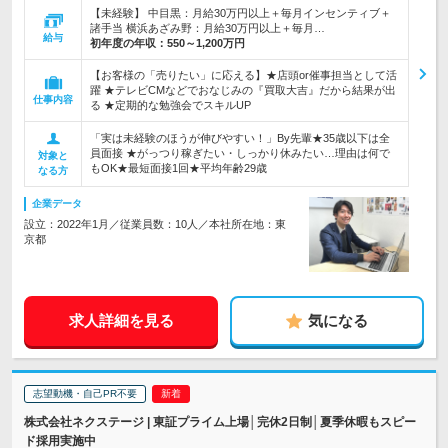
【未経験】 中目黒：月給30万円以上＋毎月インセンティブ＋
諸手当 横浜あざみ野：月給30万円以上＋毎月…
給与
初年度の年収：
550～1,200万円
【お客様の「売りたい」に応える】★店頭or催事担当として活
躍 ★テレビCMなどでおなじみの『買取大吉』だから結果が出
仕事内容
る ★定期的な勉強会でスキルUP
「実は未経験のほうが伸びやすい！」By先輩★35歳以下は全
員面接 ★がっつり稼ぎたい・しっかり休みたい…理由は何で
対象と
もOK★最短面接1回★平均年齢29歳
なる方
企業データ
設立：2022年1月／従業員数：10人／本社所在地：東
京都
求人詳細を見る
気になる
志望動機・自己PR不要
株式会社ネクステージ | 東証プライム上場│完休2日制│夏季休暇もスピー
ド採用実施中