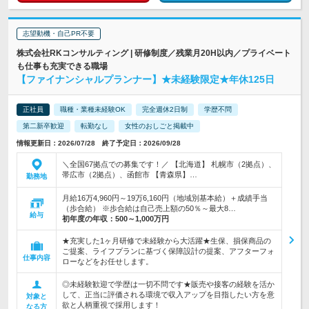
志望動機・自己PR不要
株式会社RKコンサルティング | 研修制度／残業月20H以内／プライベート
も仕事も充実できる職場
【ファイナンシャルプランナー】★未経験限定★年休125日
正社員
職種・業種未経験OK
完全週休2日制
学歴不問
第二新卒歓迎
転勤なし
女性のおしごと掲載中
情報更新日：2026/07/28 終了予定日：2026/09/28
＼全国67拠点での募集です！／ 【北海道】 札幌市（2拠点）、
帯広市（2拠点）、函館市 【青森県】…
勤務地
月給16万4,960円～19万6,160円（地域別基本給）＋成績手当
（歩合給） ※歩合給は自己売上額の50％～最大8…
給与
初年度の年収：
500～1,000万円
★充実した1ヶ月研修で未経験から大活躍★生保、損保商品の
ご提案、ライフプランに基づく保障設計の提案、アフターフォ
仕事内容
ローなどをお任せします。
◎未経験歓迎で学歴は一切不問です★販売や接客の経験を活か
して、正当に評価される環境で収入アップを目指したい方を意
対象と
欲と人柄重視で採用します！
なる方