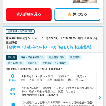
求人詳細を見る
気になる
志望動機・自己PR不要
株式会社誠進堂 | ＼PRムービーもcheck／☆平均月収56万円 ☆頑張りを
正当評価
未経験OK！入社2年で年収1000万円超も可能【提案営業】
正社員
職種・業種未経験OK
完全週休2日制
学歴不問
第二新卒歓迎
転勤なし
女性のおしごと掲載中
情報更新日：2026/07/07 終了予定日：2026/09/07
★転勤なし ★大阪（大阪市）・京都（竹田）・滋賀（大
津）・兵庫（三宮）・三重（四日市）・岡山（岡山…
勤務地
月給23万2200円～50万円＋インセン＋諸手当＋賞与年2回 ※ス
キル・経験・年齢を考慮の上、決定いたします…
給与
初年度の年収：
400～1,000万円
【未経験入社でも平均月収56万円！チームで目標達成を目指す