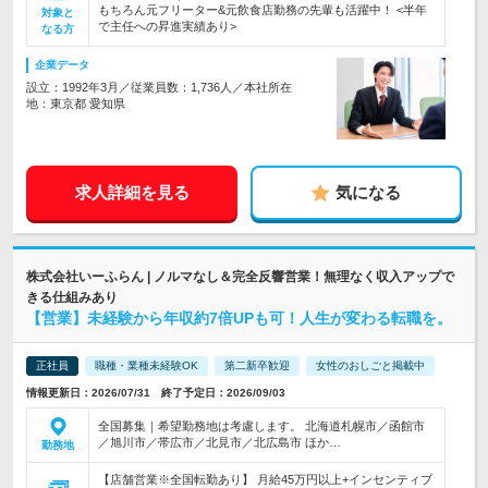
もちろん元フリーター&元飲食店勤務の先輩も活躍中！ <半年
対象と
で主任への昇進実績あり>
なる方
企業データ
設立：1992年3月／従業員数：1,736人／本社所在
地：東京都 愛知県
求人詳細を見る
気になる
株式会社いーふらん | ノルマなし＆完全反響営業！無理なく収入アップで
きる仕組みあり
【営業】未経験から年収約7倍UPも可！人生が変わる転職を。
正社員
職種・業種未経験OK
第二新卒歓迎
女性のおしごと掲載中
情報更新日：2026/07/31 終了予定日：2026/09/03
全国募集｜希望勤務地は考慮します。 北海道札幌市／函館市
／旭川市／帯広市／北見市／北広島市 ほか…
勤務地
【店舗営業※全国転勤あり】 月給45万円以上+インセンティブ