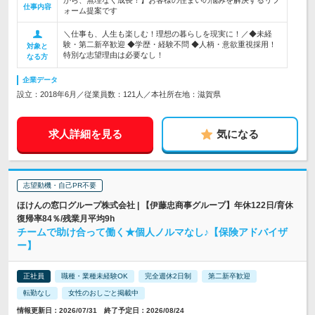
から、無理なく成長！】お客様の住まいの悩みを解決するリフ
仕事内容
ォーム提案です
＼仕事も、人生も楽しむ！理想の暮らしを現実に！／◆未経
験・第二新卒歓迎 ◆学歴・経験不問 ◆人柄・意欲重視採用！
対象と
特別な志望理由は必要なし！
なる方
企業データ
設立：2018年6月／従業員数：121人／本社所在地：滋賀県
求人詳細を見る
気になる
志望動機・自己PR不要
ほけんの窓口グループ株式会社 | 【伊藤忠商事グループ】年休122日/育休
復帰率84％/残業月平均9h
チームで助け合って働く★個人ノルマなし♪【保険アドバイザ
ー】
正社員
職種・業種未経験OK
完全週休2日制
第二新卒歓迎
転勤なし
女性のおしごと掲載中
情報更新日：2026/07/31 終了予定日：2026/08/24