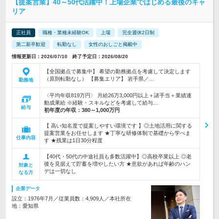
【提案営業】40～50代活躍中！上場企業ではじめる最後のキャ
リア
正社員
職種・業種未経験OK
上場
完全週休2日制
第二新卒歓迎
転勤なし
女性のおしごと掲載中
情報更新日：2026/07/10 終了予定日：2026/08/20
【全国拠点で募集中】 希望の勤務拠点を考慮して決定します
（原則転勤なし） 【募集エリア】 岩手県／…
勤務地
〈平均年収819万円〉 月給26万3,000円以上＋諸手当＋業績連
動成果給 ※経験・スキルなどを考慮して給与…
給与
初年度の年収：
380～1,000万円
【 高い知名度で提案しやすい環境です 】◎土地活用に関する
提案営業をお任せします ★丁寧な研修体制で基礎から学べま
仕事内容
す ★残業は1日30分程度
【40代・50代の中途社員も多数活躍中】◎高校卒業以上 ◎老
後を見据えて貯蓄を増やしたい方 ★意欲があれば年齢のハン
対象と
デは一切なし
なる方
企業データ
設立：1976年7月／従業員数：4,909人／本社所在
地：愛知県