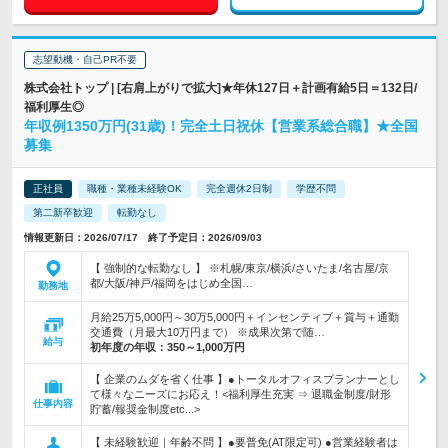
志望動機・自己PR不要
株式会社トップ | [右肩上がりで拡大]★年休127日＋計画有給5日＝132日/
福利厚生◎
年収例1350万円(31歳)！完全土日祝休【営業系総合職】★全国
募集
正社員
職種・業種未経験OK
完全週休2日制
学歴不問
第二新卒歓迎
転勤なし
情報更新日：2026/07/17 終了予定日：2026/09/03
【 強制的な転勤なし 】 ※札幌/東京/横浜/さいたま/名古屋/京
都/大阪/神戸/福岡をはじめ全国…
勤務地
月給25万5,000円～30万5,000円＋インセンティブ＋賞与＋通勤
交通費（月最大10万円まで） ※成果次第で随…
給与
初年度の年収：
350～1,000万円
【 企業のムダを省く仕事 】●トータルオフィスプランナーとし
て様々なニーズにお応え！<福利厚生充実 ⇒ 退職金制度/財形
仕事内容
貯蓄/報奨金制度etc...>
【 未経験歓迎｜年齢不問 】●要普免(AT限定可) ●営業経験者は