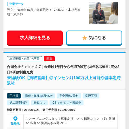
企業データ
設立：2007年10月／従業員数：17,952人／本社所在
地：東京都
求人詳細を見る
気になる
志望動機・自己PR不要
合同会社Ｆｒｏｍ２７ | 未経験1年目から年収700万も#年休120日#完休2
日#研修制度充実
未経験OK【買取営業】◎インセン月100万以上可能◎基本定時
退社
正社員
職種・業種未経験OK
完全週休2日制
学歴不問
第二新卒歓迎
転勤なし
女性のおしごと掲載中
情報更新日：2026/07/21 終了予定日：2026/09/07
＼オープニングスタッフ募集あり！／ ＼転勤なし／ （1）飯塚
or 高山 or 横浜あざみ野 or…
勤務地