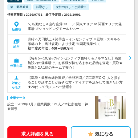
第二新卒歓迎
転勤なし
女性のおしごと掲載中
情報更新日：2026/07/31 終了予定日：2026/10/01
＼ 転勤なし＆直行直帰OK！ ／ 関東エリア or 関西エリアの催
事場 ※ショッピングモールやスー…
勤務地
月給25万円以上＋諸手当＋インセンティブ ※経験・スキルを
考慮の上、当社規定により決定 ※固定残業代（…
給与
初年度の年収：
400～550万円
【毎月5～10万円のインセンティブ獲得可＆ノルマなし】商業
施設内の催事場で、お客様が持ち込まれた品物を査定・買取★
仕事内容
先輩と2人1組のチームで安心！
【職種・業界未経験歓迎／学歴不問／第二新卒OK】人と接す
ることや話すことが好きな方・アイデアを活かして働きたい方
対象と
★20代～30代メンバー活躍中！
なる方
企業データ
設立：2019年1月／従業員数：21人／本社所在地：神
奈川県
求人詳細を見る
気になる