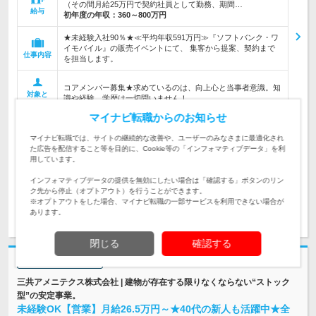
（その間月給25万円で契約社員として勤務、期間…
給与
初年度の年収：
360～800万円
★未経験入社90％★≪平均年収591万円≫『ソフトバンク・ワ
イモバイル』の販売イベントにて、 集客から提案、契約まで
仕事内容
を担当します。
コアメンバー募集★求めているのは、向上心と当事者意識。知
対象と
識や経験、学歴は一切問いません！
なる方
マイナビ転職からのお知らせ
企業データ
マイナビ転職では、サイトの継続的な改善や、ユーザーのみなさまに最適化され
設立：2021年10月／本社所在地：千葉県
た広告を配信すること等を目的に、Cookie等の「インフォマティブデータ」を利
用しています。
インフォマティブデータの提供を無効にしたい場合は「確認する」ボタンのリン
ク先から停止（オプトアウト）を行うことができます。
※オプトアウトをした場合、マイナビ転職の一部サービスを利用できない場合が
求人詳細を見る
気になる
あります。
閉じる
確認する
志望動機・自己PR不要
三共アメニテクス株式会社 | 建物が存在する限りなくならない“ストック
型”の安定事業。
未経験OK【営業】月給26.5万円～★40代の新人も活躍中★全