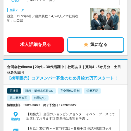
なる方
企業データ
設立：1972年6月／従業員数：4,528人／本社所在
地：山口県
求人詳細を見る
気になる
合同会社dinova | 20代～30代活躍中｜社宅あり｜賞与4～5か月分｜土日
休み相談可
【携帯販売】コアメンバー募集のため月給35万円スタート！
正社員
職種・業種未経験OK
完全週休2日制
学歴不問
第二新卒歓迎
転勤なし
情報更新日：2026/06/23 終了予定日：2026/08/27
【勤務先】 全国のショッピングセンター イベントブースにて
出店しております◎ 勤務地は希望を考慮し…
勤務地
【月給】35万円～＋賞与年2回＋各種手当 ※試用期間3ヶ月