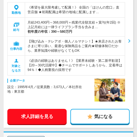
《希望を最大限考慮して配属！》 全国の「ほけんの窓口」直
営店舗 ★初期配属は希望の地域に配属します…
勤務地
月給243,400円～368,000円＋残業代全額支給＋賞与(年2回) ※
上記月給には一律ライフプラン手当を含みま…
給与
初年度の年収：
390～580万円
【飛び込み・テレアポ・個人ノルマナシ！】★来店されたお客
さまに寄り添い、最適な保険商品をご案内★研修体制◎だか
仕事内容
ら、業界知識や経験がなくてもOK
《必須の経験はありません！》【業界未経験・第二新卒歓迎】
【20～30代活躍中】◆チームでサポートしあうから、定着率は
対象と
94％！◆人柄重視の採用です
なる方
企業データ
設立：1995年4月／従業員数：3,673人／本社所在
地：東京都
求人詳細を見る
気になる