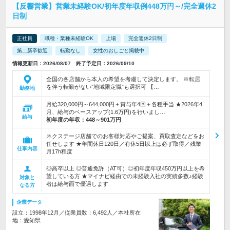
【反響営業】営業未経験OK/初年度年収例448万円～/完全週休2
日制
正社員
職種・業種未経験OK
上場
完全週休2日制
第二新卒歓迎
転勤なし
女性のおしごと掲載中
情報更新日：2026/08/07 終了予定日：2026/09/10
全国の各店舗から本人の希望を考慮して決定します。 ※転居
を伴う転勤がない”地域限定職”も選択可 【…
勤務地
月給320,000円～644,000円＋賞与年4回＋各種手当 ★2026年4
月、給与のベースアップ(1.6万円)を行いまし…
給与
初年度の年収：
448～901万円
ネクステージ店舗でのお客様対応やご提案、買取査定などをお
任せします ★年間休日120日／有休5日以上は必ず取得／残業
仕事内容
月17h程度
◎高卒以上 ◎普通免許（AT可）◎初年度年収450万円以上を希
望している方 ★マイナビ経由での未経験入社の実績多数♪経験
対象と
者は給与面で優遇します
なる方
企業データ
設立：1998年12月／従業員数：6,492人／本社所在
地：愛知県