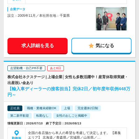
企業データ
設立：2005年11月／本社所在地：千葉県
求人詳細を見る
気になる
志望動機・自己PR不要
あと6日
株式会社ネクステージ | 上場企業│女性も多数活躍中！産育休取得実績・
出産祝い金あり
【輸入車ディーラーの接客担当】完休2日／初年度年収例448万
円～
正社員
職種・業種未経験OK
上場
完全週休2日制
第二新卒歓迎
転勤なし
女性のおしごと掲載中
情報更新日：2026/07/10 終了予定日：2026/08/13
全国の各店舗から本人の希望を考慮して決定します。 【募集
エリア】 北海道／青森県／宮城県／山形県／…
勤務地