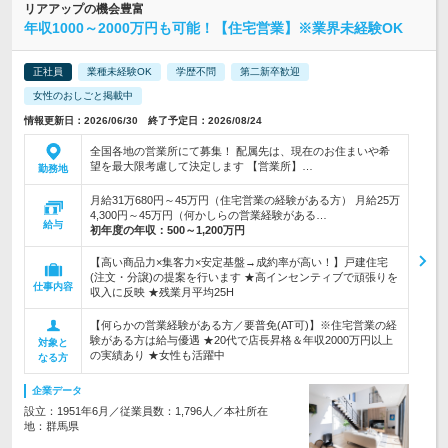
リアアップの機会豊富
年収1000～2000万円も可能！【住宅営業】※業界未経験OK
正社員
業種未経験OK
学歴不問
第二新卒歓迎
女性のおしごと掲載中
情報更新日：2026/06/30 終了予定日：2026/08/24
全国各地の営業所にて募集！ 配属先は、現在のお住まいや希
望を最大限考慮して決定します 【営業所】…
勤務地
月給31万680円～45万円（住宅営業の経験がある方） 月給25万
4,300円～45万円（何かしらの営業経験がある…
給与
初年度の年収：
500～1,200万円
【高い商品力×集客力×安定基盤→成約率が高い！】戸建住宅
(注文・分譲)の提案を行います ★高インセンティブで頑張りを
仕事内容
収入に反映 ★残業月平均25H
【何らかの営業経験がある方／要普免(AT可)】※住宅営業の経
験がある方は給与優遇 ★20代で店長昇格＆年収2000万円以上
対象と
の実績あり ★女性も活躍中
なる方
企業データ
設立：1951年6月／従業員数：1,796人／本社所在
地：群馬県