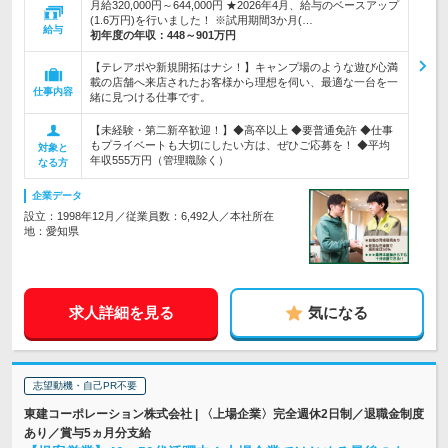
月給320,000円～644,000円 ★2026年4月、給与のベースアップ
(1.6万円)を行いました！ ※試用期間3か月(…
給与
初年度の年収：
448～901万円
【テレアポや新規開拓はナシ！】キャンプ場のような遊び心満
載の店舗へ来店されたお客様から理想を伺い、最適な一台を一
仕事内容
緒に見つける仕事です。
【未経験・第二新卒歓迎！】◆高卒以上 ◆要普通免許 ◆仕事
もプライベートも大切にしたい方は、ぜひご応募を！ ◆平均
対象と
年収555万円（管理職除く）
なる方
企業データ
設立：1998年12月／従業員数：6,492人／本社所在
地：愛知県
求人詳細を見る
気になる
志望動機・自己PR不要
東建コーポレーション株式会社 | 〈上場企業〉完全週休2日制／退職金制度
あり／賞与5ヵ月分支給