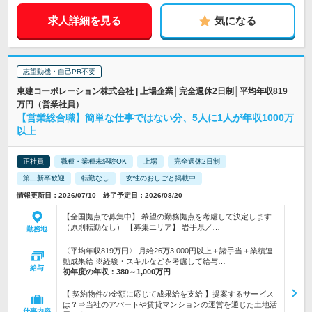
求人詳細を見る
気になる
志望動機・自己PR不要
東建コーポレーション株式会社 | 上場企業│完全週休2日制│平均年収819
万円（営業社員）
【営業総合職】簡単な仕事ではない分、5人に1人が年収1000万
以上
正社員
職種・業種未経験OK
上場
完全週休2日制
第二新卒歓迎
転勤なし
女性のおしごと掲載中
情報更新日：2026/07/10 終了予定日：2026/08/20
【全国拠点で募集中】 希望の勤務拠点を考慮して決定します
（原則転勤なし） 【募集エリア】 岩手県／…
勤務地
〈平均年収819万円〉 月給26万3,000円以上＋諸手当＋業績連
動成果給 ※経験・スキルなどを考慮して給与…
給与
初年度の年収：
380～1,000万円
【 契約物件の金額に応じて成果給を支給 】提案するサービス
は？⇒当社のアパートや賃貸マンションの運営を通じた土地活
仕事内容