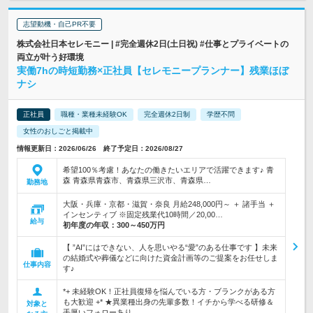
志望動機・自己PR不要
株式会社日本セレモニー | #完全週休2日(土日祝) #仕事とプライベートの
両立が叶う好環境
実働7hの時短勤務×正社員【セレモニープランナー】残業ほぼ
ナシ
正社員
職種・業種未経験OK
完全週休2日制
学歴不問
女性のおしごと掲載中
情報更新日：2026/06/26 終了予定日：2026/08/27
希望100％考慮！あなたの働きたいエリアで活躍できます♪ 青
森 青森県青森市、青森県三沢市、青森県…
勤務地
大阪・兵庫・京都・滋賀・奈良 月給248,000円～ ＋ 諸手当 ＋
インセンティブ ※固定残業代10時間／20,00…
給与
初年度の年収：
300～450万円
【 ”AI”にはできない、人を思いやる“愛”のある仕事です 】未来
の結婚式や葬儀などに向けた資金計画等のご提案をお任せしま
仕事内容
す♪
*+ 未経験OK！正社員復帰を悩んでいる方・ブランクがある方
も大歓迎 +* ★異業種出身の先輩多数！イチから学べる研修＆
対象と
手厚いフォローあり