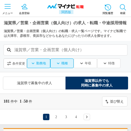
関西版
メニュー
会員登録
閲覧履歴
検索
滋賀県／営業・企画営業（個人向け）の求人・転職・中途採用情報
滋賀県／営業・企画営業（個人向け）の転職・求人一覧ページです。マイナビ転職で
は大津市、彦根市、長浜市などからもあなたにぴったりの求人を探せます。
滋賀県／営業・企画営業（個人向け）
勤務地
職種
年収
特徴
条件変更
滋賀県
以外でも
滋賀県
で募集中の求人
同時に募集中の求人
181
1
50
件中
-
件
並び替え
1
2
3
4