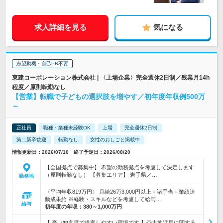
求人詳細を見る
気になる
志望動機・自己PR不要
東建コーポレーション株式会社 | 〈上場企業〉完全週休2日制／残業月14h
程度／原則転勤なし
【営業】転職で子どもの選択肢を増やす／初年度年収例500万
～
正社員
職種・業種未経験OK
上場
完全週休2日制
第二新卒歓迎
転勤なし
女性のおしごと掲載中
情報更新日：2026/07/10 終了予定日：2026/08/20
【全国拠点で募集中】 希望の勤務拠点を考慮して決定します
（原則転勤なし） 【募集エリア】 岩手県／…
勤務地
〈平均年収819万円〉 月給26万3,000円以上＋諸手当＋業績連
動成果給 ※経験・スキルなどを考慮して給与…
給与
初年度の年収：
380～1,000万円
【 高い知名度で提案しやすい環境です 】◎土地活用に関する