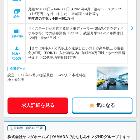
月給320,000円～644,000円 ★2026年4月、給与ベースアップ
（1.6万円）を行いました！ ※前職・経験等を…
給与
初年度の年収：
448～901万円
ネクステージが運営する輸入車ディーラー(BMW／アウディ／
ボルボ等）での接客業務〈POINT〉残業月平均17h／年間休日
仕事内容
120日＋有休5日以上
【まずは年収400万円以上を達成したい方】◎高卒以上 ◎要普
免(AT可)〈POINT〉入社3年以内に年収500万円以上も十分目指
対象と
せます ※20代平均年収555万円
なる方
企業データ
設立：1998年12月／従業員数：6,492人／本社所在
地：愛知県
求人詳細を見る
気になる
志望動機・自己PR不要
株式会社ヤマダホームズ | YAMADAでおなじみヤマダHDグループ｜キャ