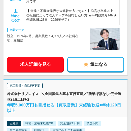
用です
【 営業・不動産業界が未経験の方でもOK 】◎高校卒業以上
◎転職によって収入アップを目指したい方 ★平均残業月14h ★
対象と
年間休日123日（2026年予定）
なる方
企業データ
設立：1976年7月／従業員数：4,909人／本社所在
地：愛知県
求人詳細を見る
気になる
志望動機・自己PR不要
株式会社リプレイス | ＼全国募集＆基本直行直帰／*残業ほぼなし*完全週
休2日(土日祝)
年収5,000万円も目指せる【買取営業】未経験歓迎■年休120日
以上
正社員
職種・業種未経験OK
完全週休2日制
学歴不問
第二新卒歓迎
転勤なし
女性のおしごと掲載中