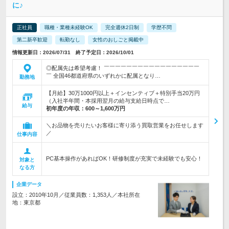
に♪
正社員
職種・業種未経験OK
完全週休2日制
学歴不問
第二新卒歓迎
転勤なし
女性のおしごと掲載中
情報更新日：2026/07/31 終了予定日：2026/10/01
◎配属先は希望考慮！ ￣￣￣￣￣￣￣￣￣￣￣￣￣￣￣￣￣
￣ 全国46都道府県のいずれかに配属となり…
勤務地
【月給】30万1000円以上＋インセンティブ＋特別手当20万円
（入社半年間・本採用翌月の給与支給日時点で…
給与
初年度の年収：
600～1,600万円
＼お品物を売りたいお客様に寄り添う買取営業をお任せします
／
仕事内容
PC基本操作があればOK！研修制度が充実で未経験でも安心！
対象と
なる方
企業データ
設立：2010年10月／従業員数：1,353人／本社所在
地：東京都