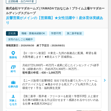
志望動機・自己PR不要
株式会社ヤマダホームズ | YAMADAでおなじみ！プライム上場ヤマダホー
ルディングスグループ
反響営業がメインの【営業職】★女性活躍中！産休育休実績あ
り
正社員
職種・業種未経験OK
学歴不問
第二新卒歓迎
女性のおしごと掲載中
情報更新日：2026/06/30 終了予定日：2026/08/31
【U・Iターン歓迎】 ※東北～九州の各拠点に配属。希望を最
大限考慮します！ ■東北エリア 宮城県仙…
勤務地
月給27万5,000円～45万円＋成果に応じたインセンティブ+諸手
当（経験者の方） 月給25万4,300円～35万円…
給与
初年度の年収：
430～1,000万円
【ニーズ急増で反響9割】当社で住宅を建てた方へリフォーム
のアドバイスなど ★働きやすさも収入アップも両方手に入る
仕事内容
環境です！手当・福利厚生充実
【第二新卒・既卒者・フリーターも歓迎！学歴不問】人と接す
る仕事の経験がある方は活かせます！感謝されるやりがいのあ
対象と
る仕事 ★残業月20Hほど
なる方