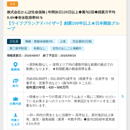
株式会社かんぽ生命保険 | 年間休日120日以上◆賞与2回◆残業月平均
9.4H◆有休取得率96％
【ライフプランアドバイザー】創業100年以上★日本郵政グル
ープ
正社員
職種・業種未経験OK
上場
完全週休2日制
第二新卒歓迎
転勤なし
女性のおしごと掲載中
情報更新日：2026/08/07 終了予定日：2026/09/10
＜原則転勤なし＞ 採用エリア内の通勤可能な範囲の拠点での
勤務になります。 ★初期配属の都道府県を選…
勤務地
月給256,800円～310,350円+諸手当（残業手当・住居手当・扶
養手当・営業手当など）+賞与年2回 ※ご入社…
給与
初年度の年収：
420～500万円
＜研修センターでの育成プログラムあり＞既にご契約いただい
ているお客さまへのフォローや、将来設計をサポートするご提
仕事内容
案を行います。
＜20～30代の男女ともに活躍中＞ 高卒以上。原付免許以上保
有。販売・接客経験（業界・年数不問）◆賞与2回/前年度実績
対象と
4.3カ月分
なる方