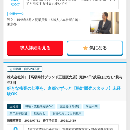
てと両立する社員も多いです！
なる方
企業データ
設立：1948年3月／従業員数：540人／本社所在地：
東京都
求人詳細を見る
気になる
志望動機・自己PR不要
株式会社沖 | 【高級時計ブランド正規販売店】完休2日*残業ほぼなし*賞与
年3回
好きな接客の仕事を、京都でずっと【時計販売スタッフ】未経
験OK
正社員
職種・業種未経験OK
完全週休2日制
学歴不問
第二新卒歓迎
転勤なし
女性のおしごと掲載中
情報更新日：2026/07/31 終了予定日：2026/10/29
【地下道直結の好立地】 京都府京都市下京区四条通麩屋町西