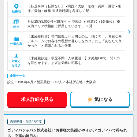
【転居を伴う転勤なし】 ●関西／大阪・京都・兵庫・滋賀 ●東
海／愛知・岐阜 ※通勤時間を考慮して配…
勤務地
月給25万5,000円～38万円 ＋ 奨励金 ＋ 残業代（1分単位） ※
東海エリア積極的に採用しています。 ※奨…
給与
【未経験歓迎】専門知識より大切なのは「聴く力」。素敵なモ
デルルームでお客様の理想の暮らしをカタチにし「あなたで良
仕事内容
かった」と感謝されるお仕事！
【未経験歓迎・学歴不問・人柄重視！】未経験OKで、聞く力
対象と
を活かせます。まずは気軽に応募を！
なる方
企業データ
設立：1983年6月／従業員数：802人／本社所在地：大阪府
求人詳細を見る
気になる
志望動機・自己PR不要
ゴディバジャパン株式会社 | *お客様の笑顔がやりがい*ゴディバで得られ
る、充実の毎日を♪