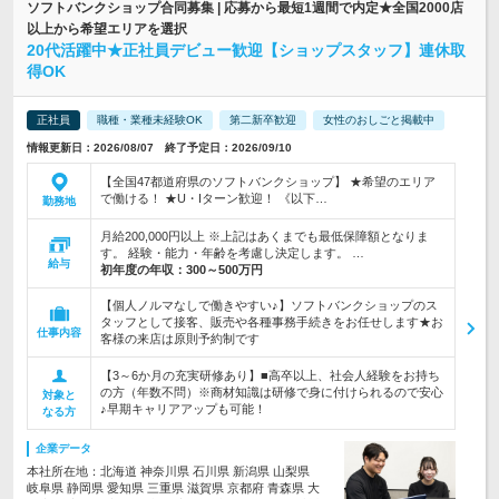
ソフトバンクショップ合同募集 | 応募から最短1週間で内定★全国2000店
以上から希望エリアを選択
20代活躍中★正社員デビュー歓迎【ショップスタッフ】連休取
得OK
正社員
職種・業種未経験OK
第二新卒歓迎
女性のおしごと掲載中
情報更新日：2026/08/07 終了予定日：2026/09/10
【全国47都道府県のソフトバンクショップ】 ★希望のエリア
で働ける！ ★U・Iターン歓迎！ 《以下…
勤務地
月給200,000円以上 ※上記はあくまでも最低保障額となりま
す。 経験・能力・年齢を考慮し決定します。 …
給与
初年度の年収：
300～500万円
【個人ノルマなしで働きやすい♪】ソフトバンクショップのス
タッフとして接客、販売や各種事務手続きをお任せします★お
仕事内容
客様の来店は原則予約制です
【3～6か月の充実研修あり】■高卒以上、社会人経験をお持ち
の方（年数不問）※商材知識は研修で身に付けられるので安心
対象と
♪早期キャリアアップも可能！
なる方
企業データ
本社所在地：北海道 神奈川県 石川県 新潟県 山梨県
岐阜県 静岡県 愛知県 三重県 滋賀県 京都府 青森県 大