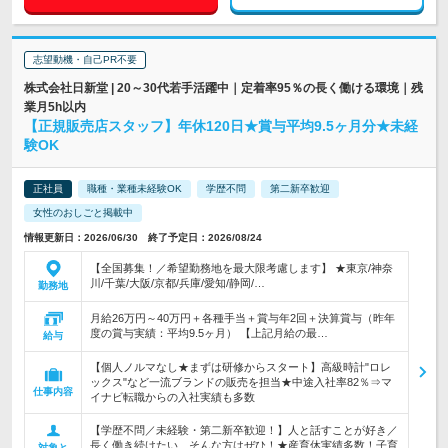
志望動機・自己PR不要
株式会社日新堂 | 20～30代若手活躍中｜定着率95％の長く働ける環境｜残
業月5h以内
【正規販売店スタッフ】年休120日★賞与平均9.5ヶ月分★未経
験OK
正社員
職種・業種未経験OK
学歴不問
第二新卒歓迎
女性のおしごと掲載中
情報更新日：2026/06/30 終了予定日：2026/08/24
【全国募集！／希望勤務地を最大限考慮します】 ★東京/神奈
川/千葉/大阪/京都/兵庫/愛知/静岡/…
勤務地
月給26万円～40万円＋各種手当＋賞与年2回＋決算賞与（昨年
度の賞与実績：平均9.5ヶ月） 【上記月給の最…
給与
【個人ノルマなし★まずは研修からスタート】高級時計"ロレ
ックス"など一流ブランドの販売を担当★中途入社率82％⇒マ
仕事内容
イナビ転職からの入社実績も多数
【学歴不問／未経験・第二新卒歓迎！】人と話すことが好き／
長く働き続けたい…そんな方はぜひ！★産育休実績多数！子育
対象と