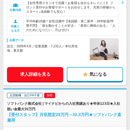
【女性専用スタジオで活躍！お客様も自分もキレイに☆】 フ
ロント受付やお客様サポートをお任せします。充実の研修から
仕事内容
スタート♪未経験でも安心！
平均年齢25歳＊女性活躍中【未経験・第二新卒・26卒歓迎/学
歴不問】「体を動かすことが好き」「美容に興味がある」「人
対象と
のためになりたい」方はぜひ♪
なる方
企業データ
設立：2005年4月／従業員数：7,232人／本社所在
地：東京都
求人詳細を見る
気になる
志望動機・自己PR不要
ソフトバンク株式会社 | マイナビからの入社実績あり★年休123日★入社
祝い金最大30万円
【受付スタッフ】月収想定29万円～32.3万円★ソフトバンク直
雇用