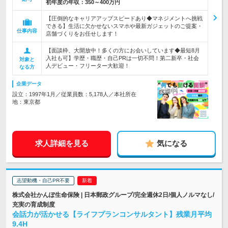
初年度の年収：
350～400万円
【圧倒的なキャリアアップスピードあり◆マネジメントへ挑戦
できる】生活に欠かせないスマホや最新ガジェットのご提案・
仕事内容
店舗づくりをお任せします！
【面談枠、大開放中！多くの方にお会いしています◆最短8月
入社も可】学歴・職歴・自己PRは一切不問！第二新卒・社会
対象と
人デビュー・フリーター大歓迎！
なる方
企業データ
設立：1997年1月／従業員数：5,178人／本社所在
地：東京都
求人詳細を見る
気になる
志望動機・自己PR不要
株式会社かんぽ生命保険 | 日本郵政グループ/完全週休2日/個人ノルマなし/
充実の育成制度
会話力が活かせる【ライフプランコンサルタント】残業月平均
9.4H