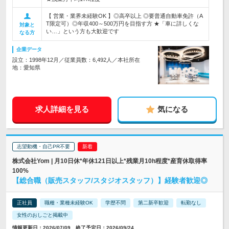
【 営業・業界未経験OK 】◎高卒以上 ◎要普通自動車免許（A
T限定可）◎年収400～500万円を目指す方 ★「車に詳しくな
対象と
い…」という方も大歓迎です
なる方
企業データ
設立：1998年12月／従業員数：6,492人／本社所在
地：愛知県
求人詳細を見る
気になる
志望動機・自己PR不要
株式会社Yom | 月10日休*年休121日以上*残業月10h程度*産育休取得率
100%
【総合職（販売スタッフ/スタジオスタッフ）】経験者歓迎◎
正社員
職種・業種未経験OK
学歴不問
第二新卒歓迎
転勤なし
女性のおしごと掲載中
情報更新日：2026/07/09 終了予定日：2026/09/24