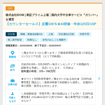
株式会社IDOM | 東証プライム上場 │国内大手中古車サービス『ガリバー』
を運営
【カウンターセールス】反響100％★AI研修・年休125日/1SP
正社員
職種・業種未経験OK
上場
完全週休2日制
学歴不問
第二新卒歓迎
転勤なし
女性のおしごと掲載中
情報更新日：2026/08/06 終了予定日：2026/09/07
＼働き方が３つから選べます／ ◎都道府県限定社員 (※規定あ
り) ◎エリア社員 (エリア内転勤)…
勤務地
月給250,000～329,000円＋毎月インセンティブ ※前職給与・
経験等を考慮し、決定いたします。 ※月給は…
給与
初年度の年収：
375～700万円
★ホワイト500取得準備中／働きがいのある会社★ 【100%反
響営業】飛込なし！最新AI研修で未経験から成長し、店舗内の
仕事内容
車の買取・販売をお任せします。
＼未経験歓迎・学歴不問／車の知識はなくてもOK！【100%反
響営業】のGulliver店や"人気"のSUV・輸入車専門店で活躍しま
対象と
せんか？
なる方