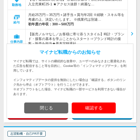
入立売東町25-1 ★アクセス抜群！綺麗な…
勤務地
月給25万円～35万円＋諸手当＋賞与年2回 ※経験・スキル等を
考慮の上、決定いたします。 ※残業代は別途…
給与
初年度の年収：
300～500万円
【販売ノルマなし／お客様に寄り添うスタイル】時計・ブラン
ド・接客の基本を学ぶことからスタート⇒ブランド時計の接
仕事内容
客・販売を担当★基本定時退社
マイナビ転職からのお知らせ
【未経験・第二新卒歓迎／先輩の90％以上が未経験スタート】
「お客様とじっくり向き合いたい」「京都に根ざして安定して
対象と
マイナビ転職では、サイトの継続的な改善や、ユーザーのみなさまに最適化され
働きたい」という方大歓迎！
なる方
た広告を配信すること等を目的に、Cookie等の「インフォマティブデータ」を利
用しています。
企業データ
インフォマティブデータの提供を無効にしたい場合は「確認する」ボタンのリン
設立：1965年10月／従業員数：30人／本社所在地：
ク先から停止（オプトアウト）を行うことができます。
京都府
※オプトアウトをした場合、マイナビ転職の一部サービスを利用できない場合が
あります。
閉じる
確認する
求人詳細を見る
気になる
志望動機・自己PR不要