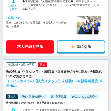
◆未経験歓迎！"人物重視"の採用です◎◆「前向きなチャレン
ジ」「裁量権を持って働きたい」という方は大歓迎です！※35
対象と
歳以下の方
なる方
企業データ
設立：1980年9月／従業員数：6,009人／本社所在
地：大阪府
求人詳細を見る
気になる
志望動機・自己PR不要
株式会社ヨドバシカメラ | ＜面接1回＞正社員96.4%★社割あり★残業代
100%支給(1分単位)
ヨドバシカメラの【販売スタッフ】未経験OK★顧客満足度16
年No.1
正社員
職種・業種未経験OK
第二新卒歓迎
女性のおしごと掲載中
情報更新日：2026/08/04 終了予定日：2026/09/07
＜希望エリアは最大限考慮＆すべて駅チカ店舗＞ ★首都圏、