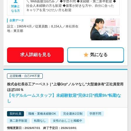
＼ Web面接1回のみ ／ ◆学歴不問 ◆未経験・第二新卒歓迎 ◆
社会人未経験の方も歓迎 ◆接客が好きな方や、自分に合った
対象と
キャリアを見つけたい方も歓迎
なる方
企業データ
設立：1965年4月／従業員数：8,154人／本社所在
地：東京都
求人詳細を見る
気になる
志望動機・自己PR不要
株式会社長谷工アーベスト | *上場Grp*ノルマなし*大型連休有*正社員登用
ほぼ100％
【モデルルームスタッフ】未経験歓迎*完休2日*残業9h*転勤な
し
契約社員
職種・業種未経験OK
完全週休2日制
学歴不問
第二新卒歓迎
転勤なし
女性のおしごと掲載中
情報更新日：2026/07/31 終了予定日：2026/10/01