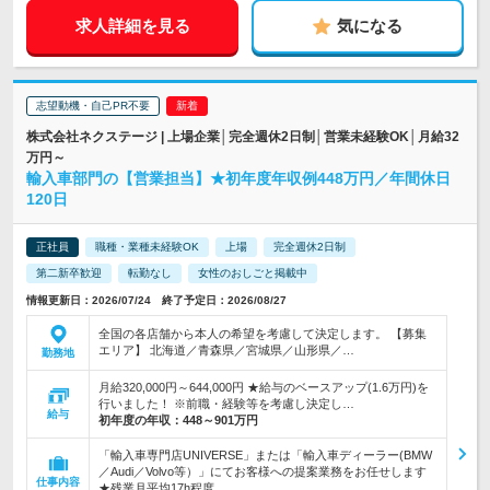
求人詳細を見る
気になる
志望動機・自己PR不要
株式会社ネクステージ | 上場企業│完全週休2日制│営業未経験OK│月給32
万円～
輸入車部門の【営業担当】★初年度年収例448万円／年間休日
120日
正社員
職種・業種未経験OK
上場
完全週休2日制
第二新卒歓迎
転勤なし
女性のおしごと掲載中
情報更新日：2026/07/24 終了予定日：2026/08/27
全国の各店舗から本人の希望を考慮して決定します。 【募集
エリア】 北海道／青森県／宮城県／山形県／…
勤務地
月給320,000円～644,000円 ★給与のベースアップ(1.6万円)を
行いました！ ※前職・経験等を考慮し決定し…
給与
初年度の年収：
448～901万円
「輸入車専門店UNIVERSE」または「輸入車ディーラー(BMW
／Audi／Volvo等）」にてお客様への提案業務をお任せします
仕事内容
★残業月平均17h程度