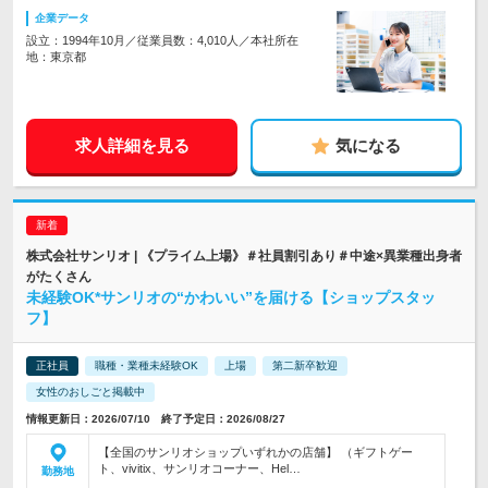
企業データ
設立：1994年10月／従業員数：4,010人／本社所在
地：東京都
求人詳細を見る
気になる
株式会社サンリオ | 《プライム上場》＃社員割引あり＃中途×異業種出身者
がたくさん
未経験OK*サンリオの“かわいい”を届ける【ショップスタッ
フ】
正社員
職種・業種未経験OK
上場
第二新卒歓迎
女性のおしごと掲載中
情報更新日：2026/07/10 終了予定日：2026/08/27
【全国のサンリオショップいずれかの店舗】 （ギフトゲー
ト、vivitix、サンリオコーナー、Hel…
勤務地