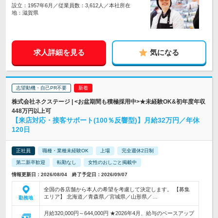
設立：1957年6月／従業員数：3,612人／本社所在
地：滋賀県
求人詳細を見る
気になる
志望動機・自己PR不要
株式会社ネクステージ | <お盆期間も積極採用中>★未経験OK&初年度年収
448万円以上可
【来店対応・接客サポート(100％反響型)】月給32万円／年休
120日
正社員
職種・業種未経験OK
上場
完全週休2日制
第二新卒歓迎
転勤なし
女性のおしごと掲載中
情報更新日：2026/08/04 終了予定日：2026/09/07
全国の各店舗から本人の希望を考慮して決定します。 【募集
エリア】 北海道／青森県／宮城県／山形県／…
勤務地
月給320,000円～644,000円 ★2026年4月、給与のベースアップ