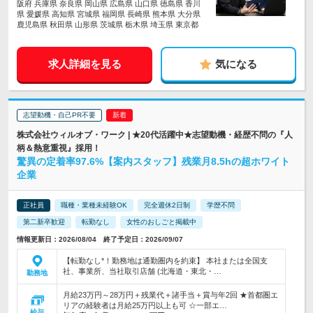
阪府 兵庫県 奈良県 岡山県 広島県 山口県 徳島県 香川
県 愛媛県 高知県 宮城県 福岡県 長崎県 熊本県 大分県
鹿児島県 秋田県 山形県 茨城県 栃木県 埼玉県 東京都
求人詳細を見る
気になる
志望動機・自己PR不要
株式会社ウィルオブ・ワーク | ★20代活躍中★志望動機・経歴不問の『人
柄＆熱意重視』採用！
驚異の定着率97.6%【案内スタッフ】残業月8.5hの超ホワイト
企業
正社員
職種・業種未経験OK
完全週休2日制
学歴不問
第二新卒歓迎
転勤なし
女性のおしごと掲載中
情報更新日：2026/08/04 終了予定日：2026/09/07
【転勤なし*！勤務地は通勤圏内を約束】 本社または全国支
社、事業所、当社取引店舗 (北海道・東北・…
勤務地
月給23万円～28万円＋残業代＋諸手当＋賞与年2回 ★首都圏エ
リアの経験者は月給25万円以上も可 ☆一部エ…
給与