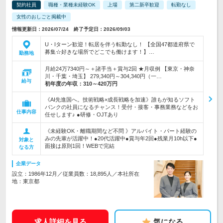
契約社員
職種・業種未経験OK
上場
第二新卒歓迎
転勤なし
女性のおしごと掲載中
情報更新日：2026/07/24 終了予定日：2026/09/03
U・Iターン歓迎！転居を伴う転勤なし！ 【全国47都道府県で
募集☆好きな場所でどこでも働けます！】…
勤務地
月給24万7340円～＋諸手当＋賞与2回 ★月収例 【東京・神奈
川・千葉・埼玉】 279,340円～304,340円（一…
給与
初年度の年収：
310～420万円
《AI先進国へ。技術戦略×成長戦略を加速》誰もが知るソフト
バンクの社員になるチャンス！受付・接客・事務業務などをお
仕事内容
任せします♪ ●研修・OJTあり
《未経験OK・離職期間など不問 》アルバイト・パート経験の
みの先輩が活躍中！●20代活躍中●賞与年2回●残業月10h以下●
対象と
面接は原則1回！WEBで完結
なる方
企業データ
設立：1986年12月／従業員数：18,895人／本社所在
地：東京都
求人詳細を見る
気になる