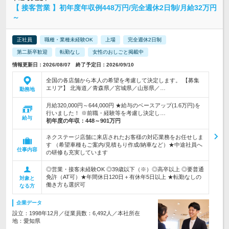
【 接客営業 】初年度年収例448万円/完全週休2日制/月給32万円
～
正社員
職種・業種未経験OK
上場
完全週休2日制
第二新卒歓迎
転勤なし
女性のおしごと掲載中
情報更新日：2026/08/07 終了予定日：2026/09/10
全国の各店舗から本人の希望を考慮して決定します。 【募集
エリア】 北海道／青森県／宮城県／山形県／…
勤務地
月給320,000円～644,000円 ★給与のベースアップ(1.6万円)を
行いました！ ※前職・経験等を考慮し決定し…
給与
初年度の年収：
448～901万円
ネクステージ店舗に来店されたお客様の対応業務をお任せしま
す （希望車種もご案内/見積もり作成/納車など）★中途社員へ
仕事内容
の研修も充実しています
◎営業・接客未経験OK ◎39歳以下（※）◎高卒以上 ◎要普通
免許（AT可）★年間休日120日＋有休年5日以上 ★転勤なしの
対象と
働き方も選択可
なる方
企業データ
設立：1998年12月／従業員数：6,492人／本社所在
地：愛知県