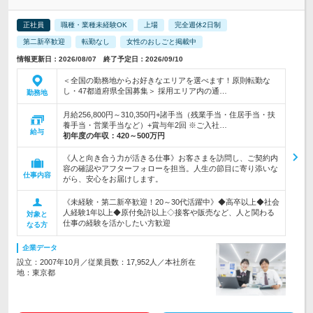
正社員
職種・業種未経験OK
上場
完全週休2日制
第二新卒歓迎
転勤なし
女性のおしごと掲載中
情報更新日：2026/08/07 終了予定日：2026/09/10
＜全国の勤務地からお好きなエリアを選べます！原則転勤な
し・47都道府県全国募集＞ 採用エリア内の通…
勤務地
月給256,800円～310,350円+諸手当（残業手当・住居手当・扶
養手当・営業手当など）+賞与年2回 ※ご入社…
給与
初年度の年収：
420～500万円
《人と向き合う力が活きる仕事》お客さまを訪問し、ご契約内
容の確認やアフターフォローを担当。人生の節目に寄り添いな
仕事内容
がら、安心をお届けします。
《未経験・第二新卒歓迎！20～30代活躍中》◆高卒以上◆社会
人経験1年以上◆原付免許以上◇接客や販売など、人と関わる
対象と
仕事の経験を活かしたい方歓迎
なる方
企業データ
設立：2007年10月／従業員数：17,952人／本社所在
地：東京都