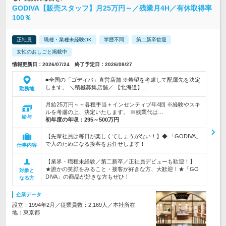
GODIVA【販売スタッフ】月25万円～／残業月4H／有休取得率
100％
正社員
職種・業種未経験OK
学歴不問
第二新卒歓迎
女性のおしごと掲載中
情報更新日：2026/07/24 終了予定日：2026/08/27
■全国の「ゴディバ」直営店舗 ※希望を考慮して配属先を決定
します。 ＼積極募集店舗／ 【北海道】…
勤務地
月給25万円～＋各種手当＋インセンティブ年4回 ※経験やスキ
ルを考慮の上、決定いたします。 ※残業代は…
給与
初年度の年収：
295～500万円
【先輩社員は毎日が楽しくてしょうがない！】◆ 「GODIVA」
で人のためになる接客をお任せします！
仕事内容
【業界・職種未経験／第二新卒／正社員デビューも歓迎！】
★誰かの笑顔をみること・接客が好きな方、大歓迎！★「GO
対象と
DIVA」の商品が好きな方もぜひ！
なる方
企業データ
設立：1994年2月／従業員数：2,169人／本社所在
地：東京都