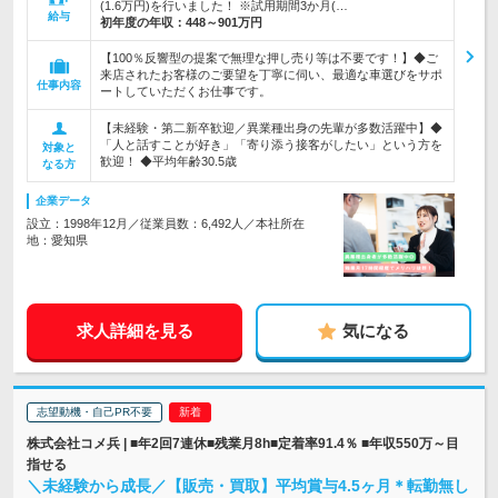
(1.6万円)を行いました！ ※試用期間3か月(…
給与
初年度の年収：
448～901万円
【100％反響型の提案で無理な押し売り等は不要です！】◆ご
来店されたお客様のご要望を丁寧に伺い、最適な車選びをサポ
仕事内容
ートしていただくお仕事です。
【未経験・第二新卒歓迎／異業種出身の先輩が多数活躍中】◆
「人と話すことが好き」「寄り添う接客がしたい」という方を
対象と
歓迎！ ◆平均年齢30.5歳
なる方
企業データ
設立：1998年12月／従業員数：6,492人／本社所在
地：愛知県
求人詳細を見る
気になる
志望動機・自己PR不要
株式会社コメ兵 | ■年2回7連休■残業月8h■定着率91.4％ ■年収550万～目
指せる
＼未経験から成長／【販売・買取】平均賞与4.5ヶ月＊転勤無し