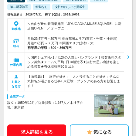
第二新卒歓迎
転勤なし
女性のおしごと掲載中
情報更新日：2026/07/31 終了予定日：2026/10/01
＼自由が丘の新商業施設「JIYUGAOKA MUSE SQUARE」に新
店舗OPEN！／ オープニ…
勤務地
月給23.5万円～30万円 ※首都圏エリア(東京・千葉・神奈川)
月給23万円～30万円 ※関西エリア(京都・大…
給与
初年度の年収：
300～360万円
＼国内シェアNo.1／話題の人気カバンブランド！接客販売スタ
ッフ募集★チームで平均1日10組対応★旅行の思い出話も楽し
仕事内容
める接客★有休取得率80％以上
【面接1回】「旅行が好き」「人と接することが好き」そんな
気持ちが活かせる仕事♪ 未経験・ブランクのある方も歓迎しま
対象と
す！
なる方
企業データ
設立：1950年12月／従業員数：1,167人／本社所在
地：東京都
求人詳細を見る
気になる