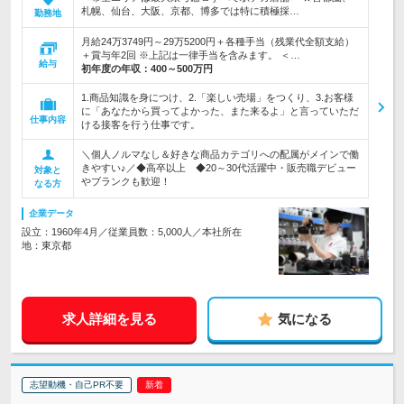
札幌、仙台、大阪、京都、博多では特に積極採…
勤務地
月給24万3749円～29万5200円＋各種手当（残業代全額支給）
＋賞与年2回 ※上記は一律手当を含みます。 ＜…
給与
初年度の年収：
400～500万円
1.商品知識を身につけ、2.「楽しい売場」をつくり、3.お客様
に「あなたから買ってよかった、また来るよ」と言っていただ
仕事内容
ける接客を行う仕事です。
＼個人ノルマなし＆好きな商品カテゴリへの配属がメインで働
きやすい♪／◆高卒以上 ◆20～30代活躍中・販売職デビュー
対象と
やブランクも歓迎！
なる方
企業データ
設立：1960年4月／従業員数：5,000人／本社所在
地：東京都
求人詳細を見る
気になる
志望動機・自己PR不要