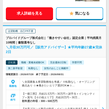
求人詳細を見る
気になる
志望動機・自己PR不要
プロバイドグループ株式会社 | 「働きやすい会社」認定企業｜平均残業月
10時間｜書類選考なし
＼月収30万円可／【販売アドバイザー】★平均年齢27歳★完休
2日
正社員
職種・業種未経験OK
完全週休2日制
学歴不問
第二新卒歓迎
転勤なし
女性のおしごと掲載中
情報更新日：2026/07/28 終了予定日：2026/08/31
＼全国募集＆希望勤務地を考慮／ ※転勤なし・オープニング
拠点あり ☆★働きたいエリア選択OK★☆…
勤務地
【一都三県】 月給21.5万円～30万円＋諸手当＋インセンティ
ブ＋賞与 【その他エリア】 月給20万円～30万…
給与
初年度の年収：
300～500万円
【大手ブランド商品の販促・イベント企画を担当】個人ノルマ