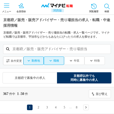
関西版
メニュー
会員登録
閲覧履歴
検索
京都府／販売・販売アドバイザー・売り場担当の求人・転職・中途
採用情報
京都府／販売・販売アドバイザー・売り場担当の転職・求人一覧ページです。マイナ
ビ転職では京都市、宇治市などからもあなたにぴったりの求人を探せます。
京都府／販売・販売アドバイザー・売り場担当
勤務地
職種
年収
特徴
条件変更
京都府
以外でも
京都府
で募集中の求人
同時に募集中の求人
367
1
50
件中
-
件
並び替え
1
2
3
4
5
8
…