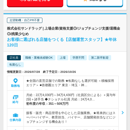
志望動機・自己PR不要
株式会社サンドラッグ | 上場企業/資格支援◎/ジョブチェンジ支援/退職金
◎/残業少なめ
お客様に選ばれる店舗をつくる【店舗運営スタッフ】★年休
120日
正社員
職種・業種未経験OK
上場
学歴不問
第二新卒歓迎
転勤なし
情報更新日：2026/07/28 終了予定日：2026/10/26
★全国の直営店舗での勤務 ★転勤なしも選択可能 ＜積極採用
エリア＞ ■首都圏エリア 東京・埼玉・神…
勤務地
月給：22万4,030円～34万4,430円（社員区分による）＋賞与年
2回＋諸手当 ◆ナショナル社員 月給：24万4,0…
給与
初年度の年収：
351～509万円
接客・販売・商品管理を中心とした店舗業務。★将来的にはス
ーパーバイザー、教育担当、バイヤー、店舗開発担当などにジ
仕事内容
ョブチェンジする機会あり！