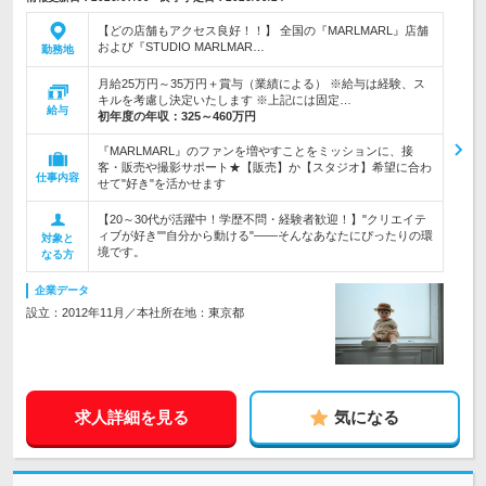
【どの店舗もアクセス良好！！】 全国の『MARLMARL』店舗
および『STUDIO MARLMAR…
勤務地
月給25万円～35万円＋賞与（業績による） ※給与は経験、ス
キルを考慮し決定いたします ※上記には固定…
給与
初年度の年収：
325～460万円
『MARLMARL』のファンを増やすことをミッションに、接
客・販売や撮影サポート★【販売】か【スタジオ】希望に合わ
仕事内容
せて"好き"を活かせます
【20～30代が活躍中！学歴不問・経験者歓迎！】"クリエイテ
ィブが好き""自分から動ける"――そんなあなたにぴったりの環
対象と
境です。
なる方
企業データ
設立：2012年11月／本社所在地：東京都
求人詳細を見る
気になる