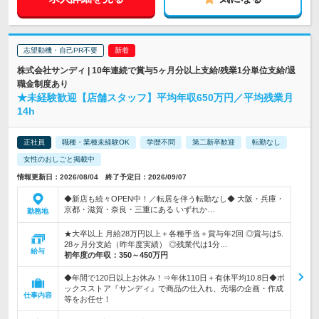
志望動機・自己PR不要
株式会社サンディ | 10年連続で賞与5ヶ月分以上支給/残業1分単位支給/退
職金制度あり
★未経験歓迎【店舗スタッフ】平均年収650万円／平均残業月
14h
正社員
職種・業種未経験OK
学歴不問
第二新卒歓迎
転勤なし
女性のおしごと掲載中
情報更新日：2026/08/04 終了予定日：2026/09/07
◆新店も続々OPEN中！／転居を伴う転勤なし◆ 大阪・兵庫・
京都・滋賀・奈良・三重にある いずれか…
勤務地
★大卒以上 月給28万円以上＋各種手当＋賞与年2回 ◎賞与は5.
28ヶ月分支給（昨年度実績） ◎残業代は1分…
給与
初年度の年収：
350～450万円
◆年間で120日以上お休み！⇒年休110日＋有休平均10.8日◆ボ
ックスストア『サンディ』で商品の仕入れ、売場の企画・作成
仕事内容
等をお任せ！