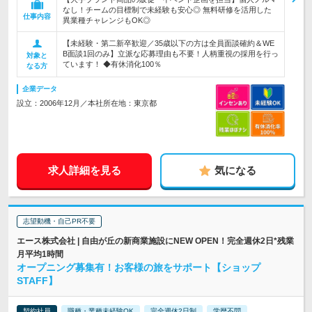
なし！チームの目標制で未経験も安心◎ 無料研修を活用した
仕事内容
異業種チャレンジもOK◎
【未経験・第二新卒歓迎／35歳以下の方は全員面談確約＆WE
B面談1回のみ】立派な応募理由も不要！人柄重視の採用を行っ
対象と
ています！ ◆有休消化100％
なる方
企業データ
設立：2006年12月／本社所在地：東京都
求人詳細を見る
気になる
志望動機・自己PR不要
エース株式会社 | 自由が丘の新商業施設にNEW OPEN！完全週休2日*残業
月平均1時間
オープニング募集有！お客様の旅をサポート【ショップ
STAFF】
契約社員
職種・業種未経験OK
完全週休2日制
学歴不問