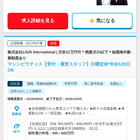
求人詳細を見る
気になる
志望動機・自己PR不要
株式会社LAVA International | 月収41万円可＊残業月2h以下＊短期海外勤
務制度あり
マシンピラティス【受付・運営スタッフ】日曜定休*年休128日
OK
正社員
職種・業種未経験OK
学歴不問
第二新卒歓迎
転勤なし
女性のおしごと掲載中
情報更新日：2026/08/04 終了予定日：2026/10/05
★全国展開だから希望エリアで働ける♪ ★駅チカ店舗多数 ★車
通勤もOK（一部店舗） ★転居のあり・…
勤務地
【全国社員】 月給 300,000円～600,000円 +住宅手当(最大5万
円) ※上記には固定残業代月10時間分、20,12…
給与
初年度の年収：
400～600万円