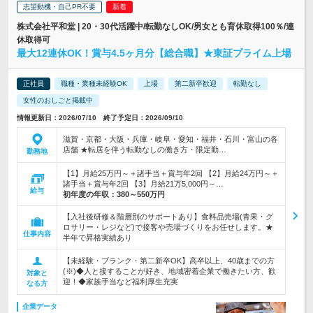
志望動機・自己PR不要
株式会社平和堂 | 20・30代活躍中/転勤なしOK/男女とも育休取得100％/連
休取得可
最大12連休OK！賞与4.5ヶ月分【総合職】★東証プライム上場
正社員
職種・業種未経験OK
上場
第二新卒歓迎
転勤なし
女性のおしごと掲載中
情報更新日：2026/07/10 終了予定日：2026/09/10
滋賀・京都・大阪・兵庫・岐阜・愛知・福井・石川・富山の各
店舗 ★転居を伴う転勤なしの働き方・限定勤…
勤務地
【1】月給25万円～＋諸手当＋賞与年2回 【2】月給24万円～＋
諸手当＋賞与年2回 【3】月給21万5,000円～…
給与
初年度の年収：
380～550万円
【入社後研修＆階層別のサポートあり】食料品売場(青果・グ
ロサリー・レジなど)で接客や売場づくりをお任せします。★
仕事内容
半年で昇格実績あり
【未経験・ブランク・第二新卒OK】高卒以上、40歳までの方
(※)◆人と接することが好き、地域密着企業で働きたい方、歓
対象と
迎！◆家族手当など福利厚生充実
なる方
企業データ