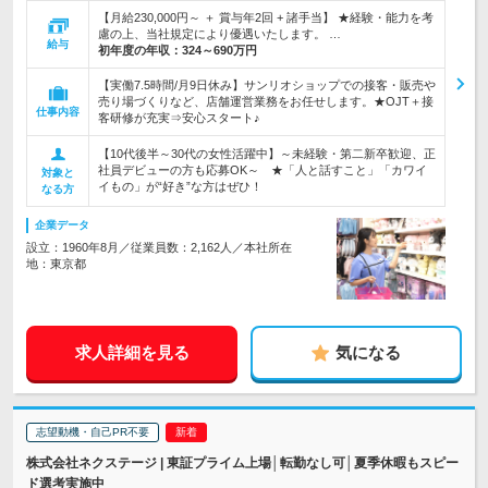
【月給230,000円～ ＋ 賞与年2回 + 諸手当】 ★経験・能力を考
慮の上、当社規定により優遇いたします。 …
給与
初年度の年収：
324～690万円
【実働7.5時間/月9日休み】サンリオショップでの接客・販売や
売り場づくりなど、店舗運営業務をお任せします。★OJT＋接
仕事内容
客研修が充実⇒安心スタート♪
【10代後半～30代の女性活躍中】～未経験・第二新卒歓迎、正
社員デビューの方も応募OK～ ★「人と話すこと」「カワイ
対象と
イもの」が“好き”な方はぜひ！
なる方
企業データ
設立：1960年8月／従業員数：2,162人／本社所在
地：東京都
求人詳細を見る
気になる
志望動機・自己PR不要
株式会社ネクステージ | 東証プライム上場│転勤なし可│夏季休暇もスピー
ド選考実施中