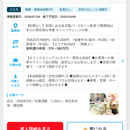
正社員
職種・業種未経験OK
転勤なし
女性のおしごと掲載中
情報更新日：2026/07/28 終了予定日：2026/10/08
【転勤なし】全国にある各店舗／I・Uターン歓迎 ◎勤務地は
本人の居住地を考慮 ※ジョブチェンジの場…
勤務地
月給23万7800円～31万1300円 +各種手当+賞与（年2回）+決
算賞与（年1回） 【エリア別月給】 ・関東エリ…
給与
初年度の年収：
370～500万円
【オフィスカジュアル♪ネイル・髪色も自由】◆お客様への接
客やブランド品の買取・販売などをお任せします！◆充実の研
仕事内容
修で、一歩ずつ成長できます
【未経験歓迎＊女性活躍中♪】◆知識ゼロからスタートOK！未
経験から鑑定・接客のプロを目指せます！◆接客・営業・サー
対象と
ビス経験などは活かせます◆
なる方
企業データ
設立：2020年5月／従業員数：1,150人／本社所在
地：愛知県
求人詳細を見る
気になる