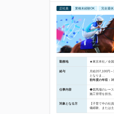
正社員
業種未経験OK
完全週休
勤務地
★東京本社／全国
給与
月給207,100円
となりま…
初年度の年収：
3
仕事内容
◆競馬場のレース
施工管理を担当。
対象となる方
【子育て中の社員
備経験、または土