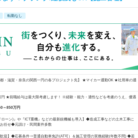
転勤なし
都・滋賀・奈良の関西一円の各プロジェクト先】 ★マイカー通勤OK ★社用車の通
0万円 ★前職給与は最大限考慮します！ ※経験・能力・適性などを考慮のうえ、優遇
50～850万円
ドローン)』や『ICT重機』などの最新鋭機械も導入】◆造成工事などの土木工事に
お任せ◆元請け・民間案件多数
歓迎】◆応募条件⇒普通自動車免許(AT可）＆施工管理の実務経験(年数不問) ◆若