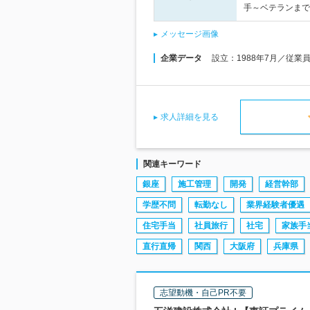
手～ベテランまで
メッセージ画像
企業データ
設立：1988年7月／従業
求人詳細を見る
関連キーワード
銀座
施工管理
開発
経営幹部
学歴不問
転勤なし
業界経験者優遇
住宅手当
社員旅行
社宅
家族手
直行直帰
関西
大阪府
兵庫県
志望動機・自己PR不要