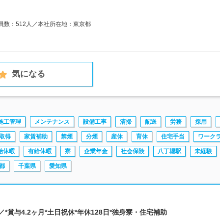
業員数：512人／本社所在地：東京都
気になる
施工管理
メンテナンス
設備工事
清掃
配送
労務
採用
取得
家賃補助
禁煙
分煙
産休
育休
住宅手当
ワーク
始休暇
有給休暇
寮
企業年金
社会保険
八丁堀駅
未経験
都
千葉県
愛知県
*賞与4.2ヶ月*土日祝休*年休128日*独身寮・住宅補助