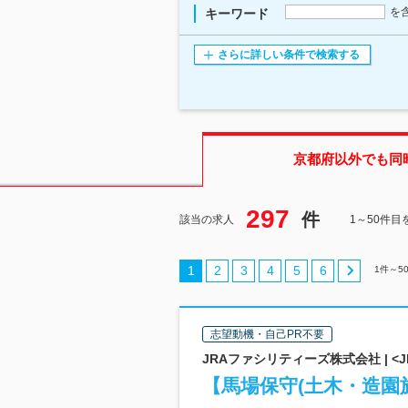
を
キーワード
さらに詳しい条件で検索する
京都府
以外でも同
297
件
該当の求人
1～50件目
1
2
3
4
5
6
1
件～
5
志望動機・自己PR不要
JRAファシリティーズ株式会社 | <
【馬場保守(土木・造園施