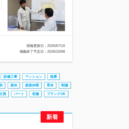
情報更新日：2026/07/10
掲載終了予定日：2026/10/08
設備工事
マンション
急募
助
産休
産後休暇
育休
制服
社員
パート
老舗
ブランクOK