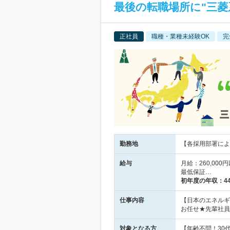
最後の転職場所に"三菱
正社員
職種・業種未経験OK
完
勤務地
【各採用部署により
給与
月給：260,0
最低保証…
初年度の年収：
4
仕事内容
【日本のエネルギ
お任せ★先輩社員
対象となる方
【年齢不問！30