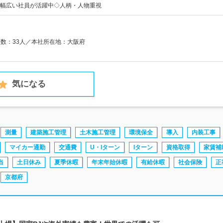
幅広い社員が活躍中◇人柄・人物重視
員数：33人／本社所在地：大阪府
気になる
測量
建築施工管理
土木施工管理
環境保全
導入
内装工事
マイカー通勤
交通費
U・Iターン
Iターン
資格取得
家賃補
当
土日休み
夏季休暇
年末年始休暇
有給休暇
社会保険
正
京都府