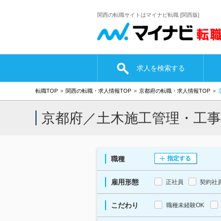
関西の転職サイトはマイナビ転職 [関西版]
求人を検索する
転職TOP
関西の転職・求人情報TOP
京都府の転職・求人情報TOP
京都府／土木施工管理・工
職種
指定する
雇用形態
正社員
契約社
こだわり
職種未経験OK