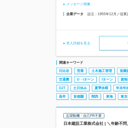
メッセージ画像
企業データ
設立：1955年12月／従
求人詳細を見る
関連キーワード
日比谷
営業
土木施工管理
造園
交通費
U・Iターン
Iターン
資格
OJT
土日休み
夏季休暇
年末年
高卒
首都圏
関西
東海
東京
志望動機・自己PR不要
日本建設工業株式会社 | ＼年齢不問／