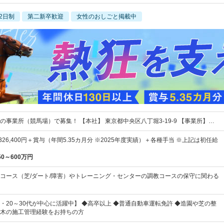
2日制
第二新卒歓迎
女性のおしごと掲載中
の事業所（競馬場）で募集！ 【本社】 東京都中央区八丁堀3-19-9 【事業所】…
～326,400円＋賞与（年間5.35カ月分 ※2025年度実績）＋各種手当 ※上記は初任給
50～600万円
コース（芝/ダート/障害）やトレーニング・センターの調教コースの保守に関わる
・20～30代が中心に活躍中】 ◆高卒以上 ◆普通自動車運転免許 ◆造園や芝の整
木の施工管理経験をお持ちの方