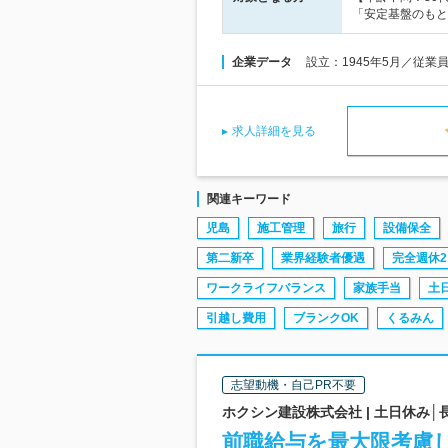
「安定基盤のもと
企業データ
設立：1945年5月／従業
求人詳細を見る
関連キーワード
児島
施工管理
旅行
設備保全
第二新卒
業界経験者優遇
完全週休2
ワークライフバランス
家族手当
土
引越し費用
ブランクOK
くるみん
志望動機・自己PR不要
ホクシン建設株式会社 | 土日休み
前職給与を最大限考慮し