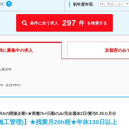
含む
特に指定しない
初年度年収
297
件
条件に合う求人
を検索する
時に募集中の求人
京都府
のみ
を表示中
0
件（全
297
件中）
JRAの関連企業>★実働7h×日勤のみ/完全週休2日/賞与5.35カ月分
工管理)】★残業月20h程★年休130日以上