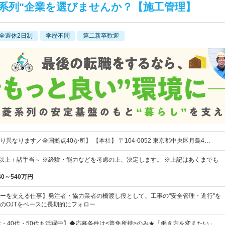
系列"企業を選びませんか？【施工管理】
全週休2日制
学歴不問
第二新卒歓迎
異なります／全国拠点40か所】 【本社】 〒104-0052 東京都中央区月島4…
00円以上＋諸手当～ ※経験・能力などを考慮の上、決定します。 ※上記はあくまでも
40～540万円
ーを支える仕事】発注者・協力業者の橋渡し役として、工事の"安全管理・進行"を
のOJTをベースに長期的にフォロー
代・40代・50代も活躍中】◆応募条件は<普免所持>のみ★「働き方を変えたい」