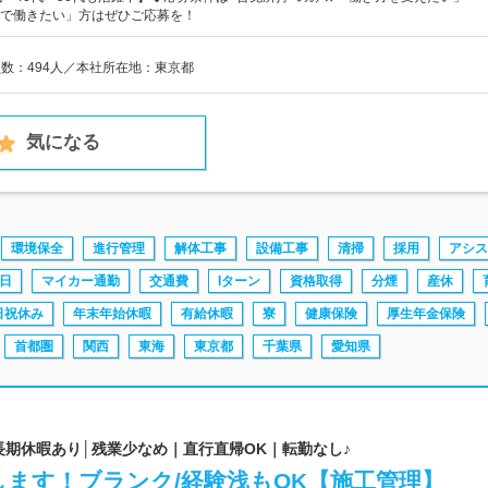
で働きたい」方はぜひご応募を！
員数：494人／本社所在地：東京都
気になる
環境保全
進行管理
解体工事
設備工事
清掃
採用
アシス
日
マイカー通勤
交通費
Iターン
資格取得
分煙
産休
日祝休み
年末年始休暇
有給休暇
寮
健康保険
厚生年金保険
首都圏
関西
東海
東京都
千葉県
愛知県
│長期休暇あり│残業少なめ｜直行直帰OK｜転勤なし♪
ます！ブランク/経験浅もOK【施工管理】