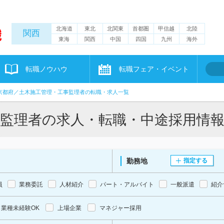
北海道
東北
北関東
首都圏
甲信越
北陸
関西
東海
関西
中国
四国
九州
海外
転職ノウハウ
転職フェア・イベント
京都府／土木施工管理・工事監理者の転職・求人一覧
事監理者の求人・転職・中途採用情
勤務地
指定する
員
業務委託
人材紹介
パート・アルバイト
一般派遣
紹介
業種未経験OK
上場企業
マネジャー採用