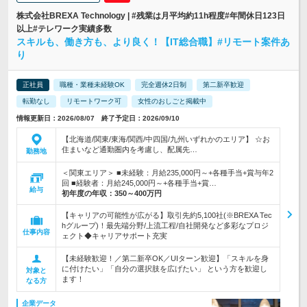
株式会社BREXA Technology | #残業は月平均約11h程度#年間休日123日
以上#テレワーク実績多数
スキルも、働き方も、より良く！【IT総合職】#リモート案件あ
り
正社員
職種・業種未経験OK
完全週休2日制
第二新卒歓迎
転勤なし
リモートワーク可
女性のおしごと掲載中
情報更新日：2026/08/07 終了予定日：2026/09/10
【北海道/関東/東海/関西/中四国/九州いずれかのエリア】 ☆お
住まいなど通勤圏内を考慮し、配属先…
勤務地
＜関東エリア＞ ■未経験：月給235,000円～+各種手当+賞与年2
回 ■経験者：月給245,000円～+各種手当+賞…
給与
初年度の年収：
350～400万円
【キャリアの可能性が広がる】取引先約5,100社(※BREXA Tec
hグループ)！最先端分野/上流工程/自社開発など多彩なプロジ
仕事内容
ェクト◆キャリアサポート充実
【未経験歓迎！／第二新卒OK／UIターン歓迎】「スキルを身
に付けたい」「自分の選択肢を広げたい」 という方を歓迎し
対象と
ます！
なる方
企業データ