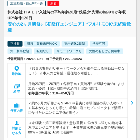
志望動機・自己PR不要
株式会社 ＨＡＬ | *入社時の平均年齢26歳*残業少*先輩の約99％が年収
UP*年休120日
安心の2ヶ月研修♪【初級ITエンジニア】*フルリモOK*未経験歓
迎
正社員
職種・業種未経験OK
完全週休2日制
学歴不問
第二新卒歓迎
転勤なし
リモートワーク可
女性のおしごと掲載中
情報更新日：2026/07/21 終了予定日：2026/08/24
《75％の案件がリモートワーク／会社都合による転勤は一切な
し！》 ☆本人のご希望・居住地を考慮し、…
勤務地
月給23万円～26万円＋各種手当＋賞与2回 ※経験や能力により
加給・優遇 【試用期間中の給与】 試用期間3…
給与
初年度の年収：
310～850万円
＜約2ヶ月の研修からSTART⇒着実に市場価値の高い人材へ！
＞基本からじっくり学び、希望に沿ったプロジェクトで活躍！
仕事内容
◎なりたいエンジニア像が叶う♪
＜未経験・第二新卒歓迎！意欲重視＞ ◎ガラス張りの給与体
系でエンジニアを守ります！★業界高水準の還元率で契約額の
対象と
80％＋αを還元 ★20代活躍中
なる方