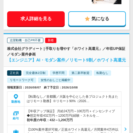
求人詳細を見る
気になる
志望動機・自己PR不要
株式会社グラディート | 手取りを増やす「ホワイト高還元」／年収UP保証
／モダン案件参画
【エンジニア】AI・モダン案件／リモート9割／ホワイト高還元
正社員
完全週休2日制
学歴不問
第二新卒歓迎
転勤なし
リモートワーク可
女性のおしごと掲載中
情報更新日：2026/08/07 終了予定日：2026/10/08
【転勤なし／首都圏／大阪を中心とした各プロジェクト先また
はリモート勤務】※リモート90%（2026…
勤務地
【年収アップ保証】 月給24万円～100万円＋インセンティブ
◆想定年収432万円～1200万円(経験・スキルを…
給与
初年度の年収：
432～1,200万円
【100%案件選択可能／正規ホワイト高還元／月間案件4万件以