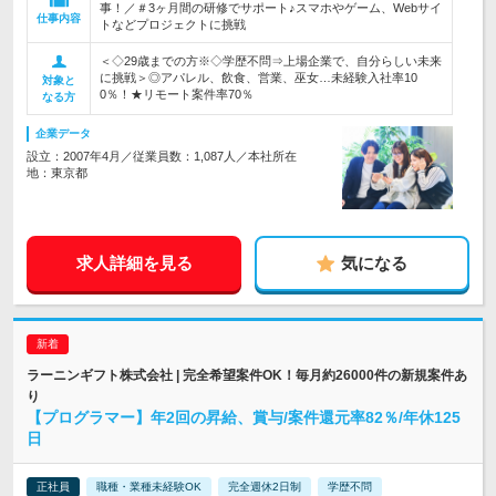
事！／＃3ヶ月間の研修でサポート♪スマホやゲーム、Webサイ
仕事内容
トなどプロジェクトに挑戦
＜◇29歳までの方※◇学歴不問⇒上場企業で、自分らしい未来
に挑戦＞◎アパレル、飲食、営業、巫女…未経験入社率10
対象と
0％！★リモート案件率70％
なる方
企業データ
設立：2007年4月／従業員数：1,087人／本社所在
地：東京都
求人詳細を見る
気になる
ラーニンギフト株式会社 | 完全希望案件OK！毎月約26000件の新規案件あ
り
【プログラマー】年2回の昇給、賞与/案件還元率82％/年休125
日
正社員
職種・業種未経験OK
完全週休2日制
学歴不問