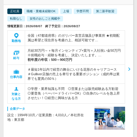
正社員
職種・業種未経験OK
上場
学歴不問
第二新卒歓迎
転勤なし
女性のおしごと掲載中
情報更新日：2026/08/07 終了予定日：2026/08/27
全国（47都道府県）のガリバー直営店舗及び事業所 ★初期配
属は希望と現住所を考慮の上、相談可能です…
勤務地
月給30万円～＋毎月インセンティブ+賞与＋入社祝い金50万円
※前職給与・経験を考慮し、決定いたします。…
給与
初年度の年収：
500～900万円
＃最短1年以内で経営の舞台にいける花形のキャリアコース
＃Gulliver店舗の売上を牽引する重要ポジション（成約率は業
仕事内容
界でも驚異の50％）
◎学歴・業界知識も不問 ◎営業または販売経験ある方歓迎
◎要普免（ペーパードライバーOK）◎自身のレベルを急上昇
対象と
させたい！◎経営に興味がある方
なる方
企業データ
設立：1994年10月／従業員数：4,010人／本社所在
地：東京都