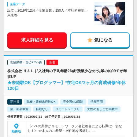
企業データ
設立：2019年12月／従業員数：150人／本社所在地：
東京都
求人詳細を見る
気になる
志望動機・自己PR不要
株式会社 ＨＡＬ | *入社時の平均年齢26歳*残業少なめ*先輩の約99％が年
収UP
★未経験OK【プログラマー】*在宅OK*2ヶ月の育成研修*年休
120日
正社員
職種・業種未経験OK
完全週休2日制
学歴不問
第二新卒歓迎
転勤なし
リモートワーク可
女性のおしごと掲載中
情報更新日：2026/07/21 終了予定日：2026/08/24
《75％の案件がリモートワーク／会社都合による転勤は一切な
し！》 ☆本人のご希望・居住地を考慮し、…
勤務地