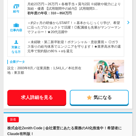
月給23万円～26万円＋各種手当＋賞与2回 ※経験や能力により
加給・優遇 【試用期間中の給与】 試用期間3…
給与
初年度の年収：
310～850万円
＜約2ヶ月の研修からSTART！＞基本からじっくり学び、希望
に沿ったプロジェクトで活躍！◎配属後も先輩がマンツーマン
仕事内容
でフォロー！★20代活躍中
＜未経験・第二新卒歓迎！ポテンシャル・意欲重視＞ ◎ガラ
ス張りの給与体系でエンジニアを守ります！★業界高水準の還
対象と
元率で契約額の80％＋αを還元
なる方
企業データ
設立：2003年8月／従業員数：1,541人／本社所在
地：東京都
求人詳細を見る
気になる
株式会社Zenith Code | 会社運営にあたる業務のAI化推進中！希望者に
Claude有料版！