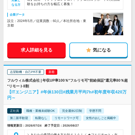
対象と
験をお持ちの方を幅広く募集！
なる方
企業データ
設立：2024年5月／従業員数：60人／本社所在地：東
京都
求人詳細を見る
気になる
志望動機・自己PR不要
フルウィル株式会社 | 年収UP率100％*フルリモ可*前給保証*還元率80％超
*リモート8割
【ITエンジニア】#年休130日#残業月平均7h#初年度年収420万
円～
正社員
職種・業種未経験OK
完全週休2日制
学歴不問
第二新卒歓迎
転勤なし
リモートワーク可
女性のおしごと掲載中
情報更新日：2026/07/24 終了予定日：2026/08/27
＼あなたの希望の働き方を叶えよう！／ ★フルリモート・在