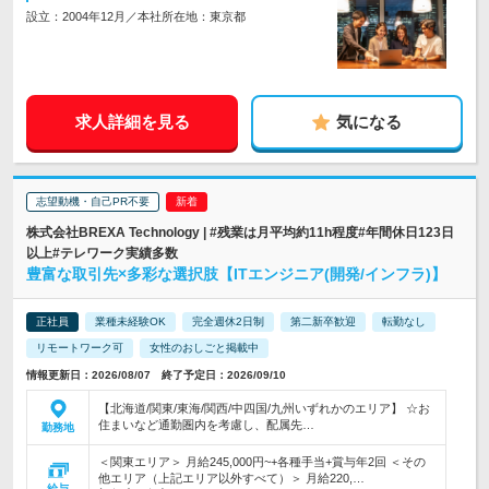
設立：2004年12月／本社所在地：東京都
求人詳細を見る
気になる
志望動機・自己PR不要
株式会社BREXA Technology | #残業は月平均約11h程度#年間休日123日
以上#テレワーク実績多数
豊富な取引先×多彩な選択肢【ITエンジニア(開発/インフラ)】
正社員
業種未経験OK
完全週休2日制
第二新卒歓迎
転勤なし
リモートワーク可
女性のおしごと掲載中
情報更新日：2026/08/07 終了予定日：2026/09/10
【北海道/関東/東海/関西/中四国/九州いずれかのエリア】 ☆お
住まいなど通勤圏内を考慮し、配属先…
勤務地
＜関東エリア＞ 月給245,000円~+各種手当+賞与年2回 ＜その
他エリア（上記エリア以外すべて）＞ 月給220,…
給与