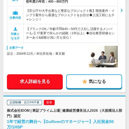
初年度の年収：
400～800万円
【官公庁や大手企業など豊富なプロジェクト数】開発案件・イ
ンフラ案件から最適なプロジェクトをお任せ◆上流工程にもチ
仕事内容
ャレンジ！
【ブランクOK／年齢不問&40～50代で入社し活躍するメンバ
ーも♪】IT業界で何らかの経験（1年以上）◆自社教育研修セン
対象と
ターあり&経験が浅い方も安心！
なる方
企業データ
設立：2004年12月／本社所在地：東京都
求人詳細を見る
気になる
志望動機・自己PR不要
株式会社IDOM | 東証プライム上場│健康経営優良法人2026（大規模法人部
門）認定
1年で経営の舞台へ【Gulliverのマネージャー】入社祝金50
万/1HSP