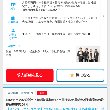
月給40万円～＋各種手当＋賞与 ※経験や能力を考慮し当社規
定により決定します ※固定残業代《30h分/7万6…
給与
初年度の年収：
500～1,500万円
「これまで培ってきた技術力」×「ビジネスインパクト」×「正
当な評価」／あなた自身の市場価値と収入を最大化☆
仕事内容
◆スピード選考！土日・夜間の面談・即日内定も可能 ◆
対象と
なる方
企業データ
設立：2022年4月／従業員数：93人／本社所在地：東
京都
求人詳細を見る
気になる
志望動機・自己PR不要
EBAテック株式会社 | *有給取得率95%*土日祝休み*昇給年2回*産育休の取
得&復職率100％
【インフラエンジニア】*フルリモート*年休125日*残業月10h以