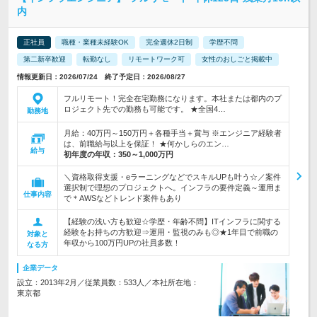
内
正社員
職種・業種未経験OK
完全週休2日制
学歴不問
第二新卒歓迎
転勤なし
リモートワーク可
女性のおしごと掲載中
情報更新日：2026/07/24 終了予定日：2026/08/27
フルリモート！完全在宅勤務になります。本社または都内のプ
ロジェクト先での勤務も可能です。 ★全国4…
勤務地
月給：40万円～150万円＋各種手当＋賞与 ※エンジニア経験者
は、前職給与以上を保証！ ★何かしらのエン…
給与
初年度の年収：
350～1,000万円
＼資格取得支援・eラーニングなどでスキルUPも叶う☆／案件
選択制で理想のプロジェクトへ。インフラの要件定義～運用ま
仕事内容
で＊AWSなどトレンド案件もあり
【経験の浅い方も歓迎☆学歴・年齢不問】ITインフラに関する
経験をお持ちの方歓迎⇒運用・監視のみも◎★1年目で前職の
対象と
年収から100万円UPの社員多数！
なる方
企業データ
設立：2013年2月／従業員数：533人／本社所在地：
東京都