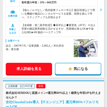
給与
初年度の年収：
370～500万円
【個人ノルマなし／既存顧客フォロー中心】建設現場などで用
いる機械や備品のレンタルサービスを提案。段階を踏んで学
仕事内容
べ、ステップアップも目指せます
【未経験・第二新卒歓迎】◆高卒以上◆要普免（AT可）※法人
営業や建設業界経験を活かせますが、異業種出身もOK★中途
対象と
入社6割★4年連続ベースアップ中
なる方
企業データ
設立：1967年7月／従業員数：3,962人／本社所在
地：東京都
求人詳細を見る
気になる
志望動機・自己PR不要
株式会社XENDOU | 直請メイン×還元率80%以上！確実な年収UPを叶えま
せんか？
全社ClaudaCode導入【ITエンジニア】還元率80%~/フルリモ
ートOK