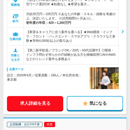
宅ワーク選択OK ★転勤なし ★希望を最大…
勤務地
月給35万円～105万円 ※あなたの年齢・スキル・経験を考慮の
上、決定いたします。 ※試用期間3ヶ月あり(…
給与
初年度の年収：
420～1,260万円
【希望＆キャリアに合う案件を選べる】★Web開発・インフ
ラ・フロント・バックエンド・スマホアプリ・クラウドなど多
仕事内容
数★常時4,000社以上の取引あり
【第二新卒歓迎／ブランクOK／20代～50代活躍中】◎開発・
インフラ問わず何らかのIT経験がある方を積極採用◎AIやAWS
対象と
などのトレンド案件も多数あり
なる方
企業データ
設立：2020年6月／従業員数：186人／本社所在地：
東京都
求人詳細を見る
気になる
志望動機・自己PR不要