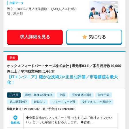
企業データ
設立：2003年8月／従業員数：1,541人／本社所在
地：東京都
求人詳細を見る
気になる
オックスフォードパートナーズ株式会社 | 還元率83％／案件所持数10,000
件以上／平均残業時間は月6.3h
【ITエンジニア】確かな技術力×正当な評価／市場価値を最大
化！
正社員
職種・業種未経験OK
上場
完全週休2日制
学歴不問
第二新卒歓迎
転勤なし
リモートワーク可
女性のおしごと掲載中
情報更新日：2026/08/07 終了予定日：2026/10/08
◆全国各地からフルリモート可 ⇒もちろん「出社メインがい
い」といった希望にもお応えします。 ◆首都…
勤務地