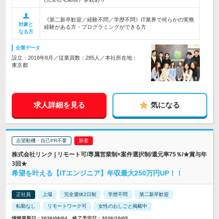
《第二新卒歓迎／経験不問／学歴不問》IT業界で何らかの実務
対象と
経験がある方・プログラミングができる方
なる方
企業データ
設立：2018年8月／従業員数：285人／本社所在地：
東京都
求人詳細を見る
気になる
志望動機・自己PR不要
株式会社リンク | リモート可/専属営業制×案件選択制/還元率75％/★賞与年
3回★
希望を叶える【ITエンジニア】年収最大250万円UP！！
正社員
上場
完全週休2日制
学歴不問
第二新卒歓迎
転勤なし
リモートワーク可
女性のおしごと掲載中
情報更新日：2026/08/04 終了予定日：2026/10/05