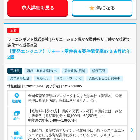
求人詳細を見る
気になる
ラーニンギフト株式会社 | バリエーション豊かな案件あり！確かな技術で
進化する成長企業
【開発エンジニア】リモート案件有★案件還元率82％★昇給年
2回
正社員
職種・業種未経験OK
完全週休2日制
学歴不問
第二新卒歓迎
転勤なし
リモートワーク可
女性のおしごと掲載中
情報更新日：2026/08/04 終了予定日：2026/10/05
全国47都道府県のプロジェクト先または本社（新宿区） ◎勤
務地は希望を考慮。転勤はありません。 ◎…
勤務地
【経験1年未満の方】 月給23万円～35万円 ※月給には、みな
し残業代（月30時間分・40,900円～62,200円）…
給与
初年度の年収：
400～1,000万円
＜高給与、希望技術アサイン、残業極小は当然＞システムエン
ジニアとして多彩な案件に携わっていきます。フルリモート
仕事内容
(完全在宅勤務）多数あり