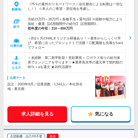
《75％の案件がリモートワーク／会社都合による転勤は一切な
し！》 ☆本人のご希望・居住地を考慮し、…
勤務地
月給23万円～26万円＋各種手当＋賞与2回 ※経験や能力により
加給・優遇 【試用期間中の給与】 試用期間3…
給与
初年度の年収：
310～850万円
＜約2ヶ月のHALオリジナル研修あり！＞基本からじっくり学
び、希望に沿ったプロジェクトで活躍！◎配属後も先輩が1on1
仕事内容
でフォロー
＜未経験・第二新卒歓迎！意欲重視＞ ◎ガラス張りの給与体
系でエンジニアを守ります！★業界高水準の還元率で契約額の
対象と
80％＋αを還元 ★20代活躍中
なる方
企業データ
設立：2003年8月／従業員数：1,541人／本社所在
地：東京都
求人詳細を見る
気になる
志望動機・自己PR不要