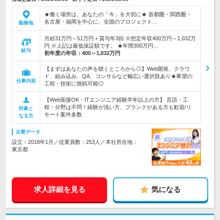
★働く場所は、あなたの「今」を大切に★ 首都圏・関西圏・
名古屋・福岡を中心に、全国のプロジェクト…
勤務地
月給31万円～51万円＋賞与年3回 ※想定年収400万円～1,032万
円 ※上記は最低保証額です。 ★年間300万円…
給与
初年度の年収：
400～1,032万円
【まずはあなたの声を聴くところから◎】Web開発、クラウ
ド、組み込み、QA、コンサルなど幅広い選択肢あり★希望の
仕事内容
工程・技術に挑戦可能◎
【Web面接OK・ITエンジニア経験半年以上の方】 言語・工
程・分野は不問！経験が浅い方、ブランクがある方も歓迎/リ
対象と
モート案件多数
なる方
企業データ
設立：2018年1月／従業員数：253人／本社所在地：
東京都
求人詳細を見る
気になる