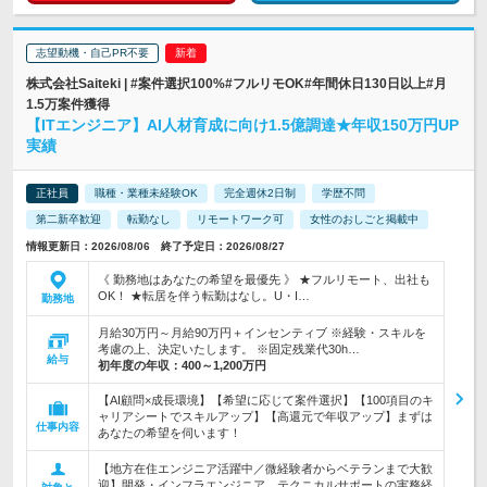
志望動機・自己PR不要
株式会社Saiteki | #案件選択100%#フルリモOK#年間休日130日以上#月
1.5万案件獲得
【ITエンジニア】AI人材育成に向け1.5億調達★年収150万円UP
実績
正社員
職種・業種未経験OK
完全週休2日制
学歴不問
第二新卒歓迎
転勤なし
リモートワーク可
女性のおしごと掲載中
情報更新日：2026/08/06 終了予定日：2026/08/27
《 勤務地はあなたの希望を最優先 》 ★フルリモート、出社も
OK！ ★転居を伴う転勤はなし。U・I…
勤務地
月給30万円～月給90万円＋インセンティブ ※経験・スキルを
考慮の上、決定いたします。 ※固定残業代30h…
給与
初年度の年収：
400～1,200万円
【AI顧問×成長環境】【希望に応じて案件選択】【100項目のキ
ャリアシートでスキルアップ】【高還元で年収アップ】まずは
仕事内容
あなたの希望を伺います！
【地方在住エンジニア活躍中／微経験者からベテランまで大歓
迎】開発・インフラエンジニア、テクニカルサポートの実務経