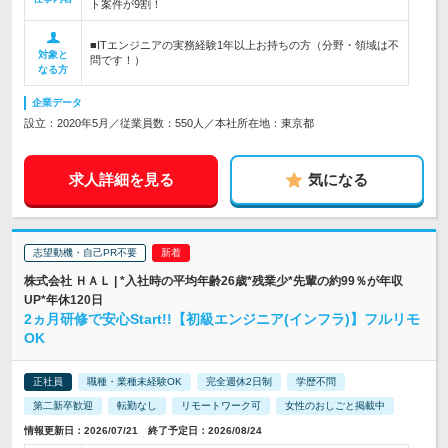
ト案件が9割！
■ITエンジニアの実務経験1年以上お持ちの方（分野・領域は不
対象と
問です！）
なる方
企業データ
設立：2020年5月／従業員数：550人／本社所在地：東京都
求人詳細を見る
気になる
志望動機・自己PR不要
株式会社 ＨＡＬ | *入社時の平均年齢26歳*残業少*先輩の約99％が年収
UP*年休120日
2ヵ月研修で安心Start!!【初級エンジニア(インフラ)】フルリモ
OK
正社員
職種・業種未経験OK
完全週休2日制
学歴不問
第二新卒歓迎
転勤なし
リモートワーク可
女性のおしごと掲載中
情報更新日：2026/07/21 終了予定日：2026/08/24