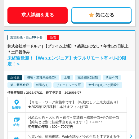
求人詳細を見る
気になる
志望動機・自己PR不要
株式会社ボードルア | 【プライム上場】＊残業ほぼなし＊年休125日以上
＊土日祝休み
未経験歓迎！【Webエンジニア】★フルリモート有＜U-29限
定！＞
正社員
職種・業種未経験OK
上場
完全週休2日制
学歴不問
第二新卒歓迎
転勤なし
リモートワーク可
女性のおしごと掲載中
情報更新日：2026/07/21 終了予定日：2026/09/07
【リモートワーク実施中です】《転勤なし／上京支援あり》
★2023年12月移転！本社オフィスは"麻…
勤務地
月給25万円～50万円＋賞与＋交通費＋残業手当+その他手当
【給与とは別に技能手当もあります！】 CCNP：…
給与
初年度の年収：
300～700万円
＼買い物、動画視聴、Web会議など今の生活をITで支える仕