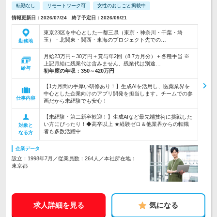
転勤なし
リモートワーク可
女性のおしごと掲載中
情報更新日：2026/07/24 終了予定日：2026/09/21
東京23区を中心とした一都三県（東京・神奈川・千葉・埼
玉）・北関東・関西・東海のプロジェクト先での…
勤務地
月給23万円～30万円＋賞与年2回（8.7カ月分）＋各種手当 ※
上記月給に残業代は含みません、残業代は別途…
給与
初年度の年収：
350～420万円
【1カ月間の手厚い研修あり！】生成AIを活用し、医薬業界を
中心とした企業向けのアプリ開発を担当します。チームでの参
仕事内容
画だから未経験でも安心！
【未経験・第二新卒歓迎！】生成AIなど最先端技術に挑戦した
い方にぴったり！◆高卒以上 ★経験ゼロ＆他業界からの転職
対象と
者も多数活躍中
なる方
企業データ
設立：1998年7月／従業員数：264人／本社所在地：
東京都
求人詳細を見る
気になる