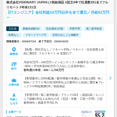
株式会社VISIONARY JAPAN | #前給保証 #設立4年で社員数381名 #フル
リモート #年休131日
【ITエンジニア】会社利益10万円以外を全て還元／月給42万円
～
正社員
業種未経験OK
完全週休2日制
学歴不問
第二新卒歓迎
転勤なし
リモートワーク可
女性のおしごと掲載中
情報更新日：2026/07/24 終了予定日：2026/10/22
【転勤・帰社日なし／リモート93%／リモート・出社頻度も自
由に選択】 フルリモート or 全国のプ…
勤務地
月給42万円～140万円＋インセンティブ＋各種手当 ◎還元率80
~95%！平均年収640万円 ◎入社した全員年収U…
給与
初年度の年収：
500～1,700万円
【希望案件に100%配属／案件情報や単価など完全公開】 AI／
Web／クラウド等の30,000件以上の案件から自由に選択★フレ
仕事内容
ックスや時短勤務OK／前給保証
【学歴不問／第二新卒歓迎／ブランクOK】＼面談1回／エンジ
ニア経験1年以上お持ちの方（言語・年数・工程⇒不問）◎定
対象と
着率98%｜残業月平均5.7h
なる方
企業データ