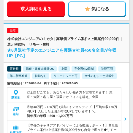
求人詳細を見る
気になる
株式会社エンジニアのミカタ | 高単価プライム案件×上流案件90,000件｜
還元率83%｜リモート9割
★8月退社予定のエンジニアを優遇★社員450名全員が年収
UP【PG】
正社員
職種・業種未経験OK
上場
完全週休2日制
学歴不問
第二新卒歓迎
転勤なし
リモートワーク可
女性のおしごと掲載中
情報更新日：2026/08/04 終了予定日：2026/10/05
◎全国どこでも、あなたらしい働き方を実現できます！ 東
京・大阪・名古屋・福岡にオフィスを構え、全国…
勤務地
月給40万円～120万円+賞与+インセンティブ 【平均年収170万
円UP】入社した全員が年収UPしています！ ＼…
給与
初年度の年収：
500～1,000万円
【専任のキャリアアドバイザーによる徹底サポート！】高単価
プライム案件×上流案件数90,000件から自分で選べる◆リモー
仕事内容