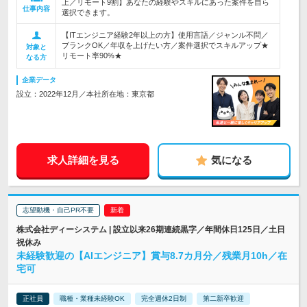
上／リモート9割】あなたの経験やスキルにあった案件を自ら
仕事内容
選択できます。
【ITエンジニア経験2年以上の方】使用言語／ジャンル不問／
ブランクOK／年収を上げたい方／案件選択でスキルアップ★
対象と
リモート率90%★
なる方
企業データ
設立：2022年12月／本社所在地：東京都
求人詳細を見る
気になる
志望動機・自己PR不要
株式会社ディーシステム | 設立以来26期連続黒字／年間休日125日／土日
祝休み
未経験歓迎の【AIエンジニア】賞与8.7カ月分／残業月10h／在
宅可
正社員
職種・業種未経験OK
完全週休2日制
第二新卒歓迎