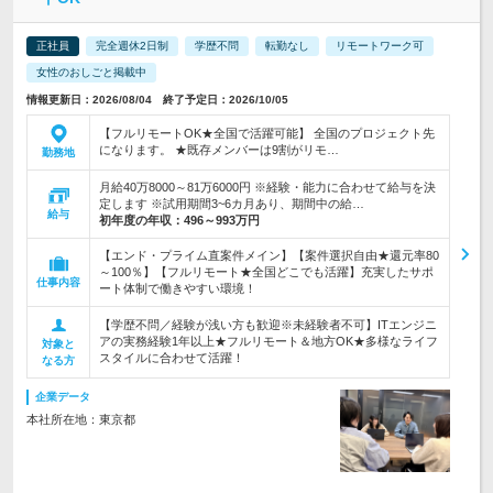
正社員
完全週休2日制
学歴不問
転勤なし
リモートワーク可
女性のおしごと掲載中
情報更新日：2026/08/04 終了予定日：2026/10/05
【フルリモートOK★全国で活躍可能】 全国のプロジェクト先
になります。 ★既存メンバーは9割がリモ…
勤務地
月給40万8000～81万6000円 ※経験・能力に合わせて給与を決
定します ※試用期間3~6カ月あり、期間中の給…
給与
初年度の年収：
496～993万円
【エンド・プライム直案件メイン】【案件選択自由★還元率80
～100％】【フルリモート★全国どこでも活躍】充実したサポ
仕事内容
ート体制で働きやすい環境！
【学歴不問／経験が浅い方も歓迎※未経験者不可】ITエンジニ
アの実務経験1年以上★フルリモート＆地方OK★多様なライフ
対象と
スタイルに合わせて活躍！
なる方
企業データ
本社所在地：東京都