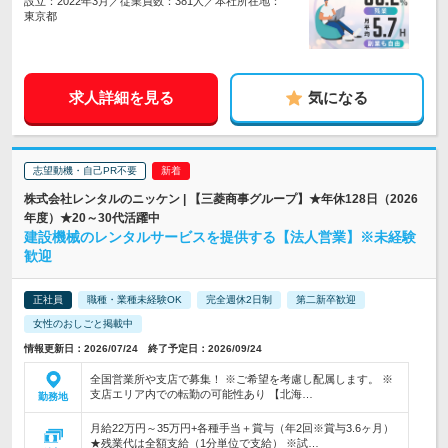
設立：2022年3月／従業員数：381人／本社所在地：
東京都
求人詳細を見る
気になる
志望動機・自己PR不要
株式会社レンタルのニッケン | 【三菱商事グループ】★年休128日（2026
年度）★20～30代活躍中
建設機械のレンタルサービスを提供する【法人営業】※未経験
歓迎
正社員
職種・業種未経験OK
完全週休2日制
第二新卒歓迎
女性のおしごと掲載中
情報更新日：2026/07/24 終了予定日：2026/09/24
全国営業所や支店で募集！ ※ご希望を考慮し配属します。 ※
支店エリア内での転勤の可能性あり 【北海…
勤務地
月給22万円～35万円+各種手当＋賞与（年2回※賞与3.6ヶ月）
★残業代は全額支給（1分単位で支給） ※試…