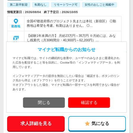
第二新卒歓迎
転勤なし
リモートワーク可
女性のおしごと掲載中
情報更新日：2026/08/04 終了予定日：2026/10/05
全国47都道府県のプロジェクト先または本社（新宿区） ◎勤
務地は希望を考慮。転勤はありません。 ◎…
勤務地
【経験1年未満の方】 月給23万円～35万円 ※月給には、みな
し残業代（月30時間分・40,900円～62,200円）…
給与
初年度の年収：
400～1,000万円
マイナビ転職からのお知らせ
【希望のプロジェクトに確実にアサイン】月間26000件の全国
マイナビ転職では、サイトの継続的な改善や、ユーザーのみなさまに最適化され
各地の勤務先＆多彩な案件で自分らしく成長できる！
仕事内容
た広告を配信すること等を目的に、Cookie等の「インフォマティブデータ」を利
用しています。
《第二新卒歓迎／経験不問／学歴不問》IT業界で何らかの実務
対象と
インフォマティブデータの提供を無効にしたい場合は「確認する」ボタンのリン
経験がある方・プログラミングができる方
なる方
ク先から停止（オプトアウト）を行うことができます。
※オプトアウトをした場合、マイナビ転職の一部サービスを利用できない場合が
企業データ
あります。
設立：2018年8月／従業員数：285人／本社所在地：
東京都
閉じる
確認する
求人詳細を見る
気になる