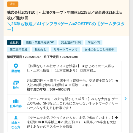
株式会社ZOSTEC | ＜上場グループ＞年間休日125日／完全週休2日(土日
祝)／面接1回
＼26卒も歓迎／AIインフラ×ゲーム=ZOSTECの【ゲームテスタ
ー】
正社員
職種・業種未経験OK
完全週休2日制
学歴不問
第二新卒歓迎
転勤なし
リモートワーク可
女性のおしごと掲載中
情報更新日：2026/08/07 終了予定日：2026/10/08
【転勤なし！本社オフィスは渋谷♪】 ★はじめての一人暮ら
し・上京も応援！（上京支援あり） ◎東京都…
勤務地
月給25万円～＋賞与＋諸手当（資格手当、交通費全額など）★
入社3年間は毎年自動昇給★ ※経験・スキル…
給与
初年度の年収：
300～500万円
【ゲームの"やりこみ力"を活かして成長！】みんな大好き ゲー
ムやWeb、SNSなど…これらに欠かせないネットワーク／サー
仕事内容
バー／AIを支えるお仕事です！
【ゲームを本気でやってきた人を、本気で求めています。】◆
未経験OK◆高卒以上◆29歳以下(※) ★既卒／26卒生も大歓
対象と
迎！あなたの再スタートを応援！
なる方