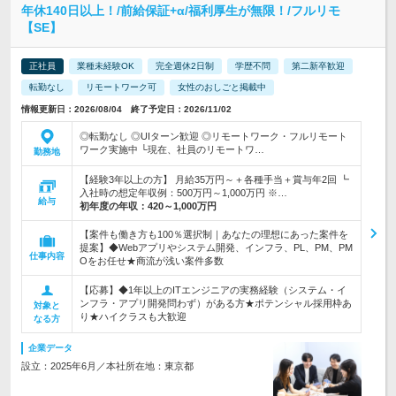
年休140日以上！/前給保証+α/福利厚生が無限！/フルリモ
【SE】
正社員
業種未経験OK
完全週休2日制
学歴不問
第二新卒歓迎
転勤なし
リモートワーク可
女性のおしごと掲載中
情報更新日：2026/08/04 終了予定日：2026/11/02
◎転勤なし ◎UIターン歓迎 ◎リモートワーク・フルリモート
ワーク実施中 └現在、社員のリモートワ…
勤務地
【経験3年以上の方】 月給35万円～＋各種手当＋賞与年2回 ┗
入社時の想定年収例：500万円～1,000万円 ※…
給与
初年度の年収：
420～1,000万円
【案件も働き方も100％選択制｜あなたの理想にあった案件を
提案】◆Webアプリやシステム開発、インフラ、PL、PM、PM
仕事内容
Oをお任せ★商流が浅い案件多数
【応募】◆1年以上のITエンジニアの実務経験（システム・イ
ンフラ・アプリ開発問わず）がある方★ポテンシャル採用枠あ
対象と
り★ハイクラスも大歓迎
なる方
企業データ
設立：2025年6月／本社所在地：東京都