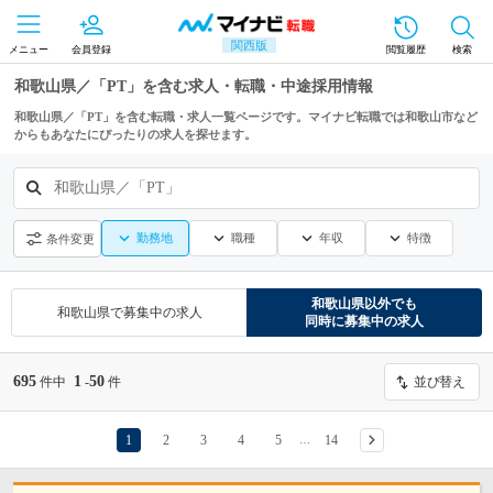
関西版
メニュー
会員登録
閲覧履歴
検索
和歌山県／「PT」を含む求人・転職・中途採用情報
和歌山県／「PT」を含む転職・求人一覧ページです。マイナビ転職では和歌山市など
からもあなたにぴったりの求人を探せます。
和歌山県／「PT」
勤務地
職種
年収
特徴
条件変更
和歌山県
以外でも
和歌山県
で募集中の求人
同時に募集中の求人
695
1
50
件中
-
件
並び替え
1
2
3
4
5
14
…