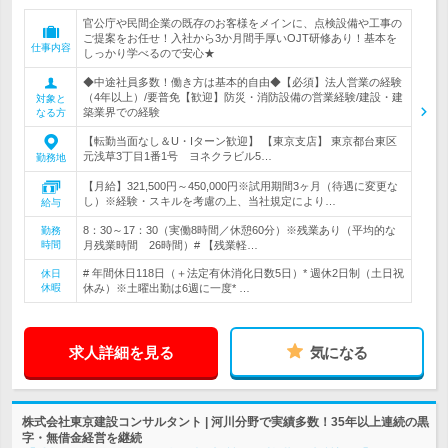
官公庁や民間企業の既存のお客様をメインに、点検設備や工事の
ご提案をお任せ！入社から3か月間手厚いOJT研修あり！基本を
仕事内容
しっかり学べるので安心★
◆中途社員多数！働き方は基本的自由◆【必須】法人営業の経験
（4年以上）/要普免【歓迎】防災・消防設備の営業経験/建設・建
対象と
築業界での経験
なる方
【転勤当面なし＆U・Iターン歓迎】 【東京支店】 東京都台東区
元浅草3丁目1番1号 ヨネクラビル5…
勤務地
【月給】321,500円～450,000円※試用期間3ヶ月（待遇に変更な
し）※経験・スキルを考慮の上、当社規定により…
給与
8：30～17：30（実働8時間／休憩60分）※残業あり（平均的な
勤務
時間
月残業時間 26時間）# 【残業軽…
# 年間休日118日（＋法定有休消化日数5日）* 週休2日制（土日祝
休日
休暇
休み）※土曜出勤は6週に一度* …
求人詳細を見る
気になる
株式会社東京建設コンサルタント | 河川分野で実績多数！35年以上連続の黒
字・無借金経営を継続