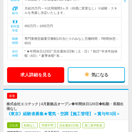
月給25万円～※試用期間3ヶ月（待遇に変更なし）※経験・スキ
ルを考慮し決定いたします。
給与
450万円～1000万円
初年度
年収
専門業務型裁量労働制1日当たりのみなし労働時間：7時間休憩：
勤務
時間
60分
* ★年間休日123日* 完全週休2日制（土・日）* 祝日* 年末年始休
休日
休暇
暇（6日）* 夏季休暇* 有…
求人詳細を見る
気になる
新着
株式会社エコテック | 4月新拠点オープン◆年間休日120日◆転勤・長期出
張なし
《東京》経験者募集★電気・空調【施工管理】＜賞与年3回＞
正社員
転勤なし
学歴不問
完全週休2日制
第二新卒歓迎