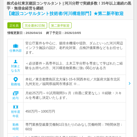
株式会社東京建設コンサルタント | 河川分野で実績多数！35年以上連続の黒
字・無借金経営を継続
【建設コンサルタント技術者/河川構造部門】★第二新卒歓迎
正社員
完全週休2日制
第二新卒歓迎
情報更新日：2026/04/16
終了予定日：
2026/10/05
官公庁案件を中心に、揚排水機場や堤防、ダムといった河川周辺
インフラ施設の設計、老朽化対策、点検評価業務などをお任せし
仕事内容
ます。
＜必須要件＞高専卒以上、土木工学分野を専攻して学ばれたご経
対象と
験をお持ちの方、河川構造物業務に強い関心がある方
なる方
本社／東京都豊島区北大塚1-15-6 関西本社／大阪府大阪市北区
九州支社／福岡県福岡市博多区 ※…
勤務地
月給25万円～※試用期間3ヶ月（待遇に変更なし）※経験・スキ
ルを考慮し決定いたします。
給与
450万円～1000万円
初年度
年収
専門業務型裁量労働制1日当たりのみなし労働時間：7時間休憩：
勤務
時間
60分