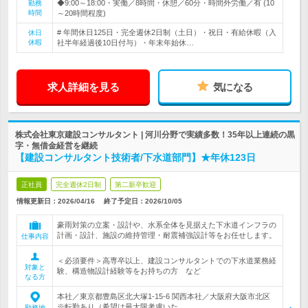
◆9:00～18:00・実働／8時間・休憩／60分・時間外労働／有 (10
勤務
時間
～20時間程度)
# 年間休日125日・完全週休2日制（土日）・祝日・有給休暇（入
休日
休暇
社半年経過後10日付与）・年末年始休…
求人詳細を見る
気になる
株式会社東京建設コンサルタント | 河川分野で実績多数！35年以上連続の黒
字・無借金経営を継続
【建設コンサルタント技術者/下水道部門】★年休123日
正社員
完全週休2日制
第二新卒歓迎
情報更新日：2026/04/16
終了予定日：
2026/10/05
豪雨対策の立案・設計や、水系全体を見据えた下水道インフラの
計画・設計、施設の維持管理・耐震補強設計等をお任せします。
仕事内容
＜必須要件＞高専卒以上、建設コンサルタントでの下水道業務経
対象と
験、構造物設計経験等をお持ちの方 など
なる方
本社／東京都豊島区北大塚1-15-6 関西本社／大阪府大阪市北区
※転勤あり（希望は最大限考慮いた…
勤務地