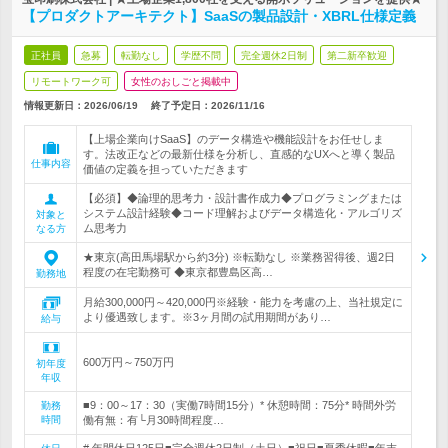
【プロダクトアーキテクト】SaaSの製品設計・XBRL仕様定義
正社員
急募
転勤なし
学歴不問
完全週休2日制
第二新卒歓迎
リモートワーク可
女性のおしごと掲載中
情報更新日：2026/06/19
終了予定日：
2026/11/16
【上場企業向けSaaS】のデータ構造や機能設計をお任せしま
す。法改正などの最新仕様を分析し、直感的なUXへと導く製品
仕事内容
価値の定義を担っていただきます
【必須】◆論理的思考力・設計書作成力◆プログラミングまたは
システム設計経験◆コード理解およびデータ構造化・アルゴリズ
対象と
ム思考力
なる方
★東京(高田馬場駅から約3分) ※転勤なし ※業務習得後、週2日
程度の在宅勤務可 ◆東京都豊島区高…
勤務地
月給300,000円～420,000円※経験・能力を考慮の上、当社規定に
より優遇致します。※3ヶ月間の試用期間があり…
給与
600万円～750万円
初年度
年収
■9：00～17：30（実働7時間15分）* 休憩時間：75分* 時間外労
勤務
時間
働有無：有└月30時間程度…