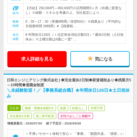
【月給】250,000円～450,000円※試用期間3ヶ月（待遇に変更な
し）※経験・スキルを考慮の上、当社規定により…
給与
8：30～17：30（実働8時間／休憩60分）※残業あり（平均的な
勤務
時間
月残業時間 26時間）# 【残業軽…
# 年間休日118日（＋法定有休消化日数5日）* 週休2日制（土日祝
休日
休暇
休み）※土曜出勤は6週に一度* …
求人詳細を見る
気になる
日和エンジニアリング株式会社 | ◆完全週休2日制◆家賃補助あり◆残業月5
～10時間◆退職金制度
＼未経験歓迎！／【事務系総合職】★年間休日126日★土日祝休
み
正社員
職種・業種未経験OK
急募
転勤なし
学歴不問
完全週休2日制
第二新卒歓迎
女性のおしごと掲載中
情報更新日：2026/07/30
終了予定日：
2026/09/28
＜手厚いサポート体制で安心＞ 「事務」「製図作成」「積算」い