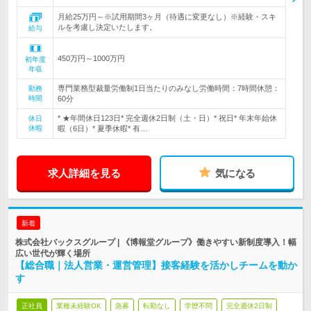
月給25万円～※試用期間3ヶ月（待遇に変更なし）※経験・スキ
ルを考慮し決定いたします。
給与
450万円～1000万円
初年度
年収
専門業務型裁量労働制1日当たりのみなし労働時間：7時間休憩：
勤務
時間
60分
* ★年間休日123日* 完全週休2日制（土・日）* 祝日* 年末年始休
休日
休暇
暇（6日）* 夏季休暇* 有…
求人詳細を見る
気になる
新着
株式会社バックスグループ | 《博報堂グループ》働きやすい新制度導入！幅
広い世代が輝く場所
【総合職｜法人営業・運営管理】接客経験を活かしチームを動か
す
正社員
業種未経験OK
急募
転勤なし
学歴不問
完全週休2日制