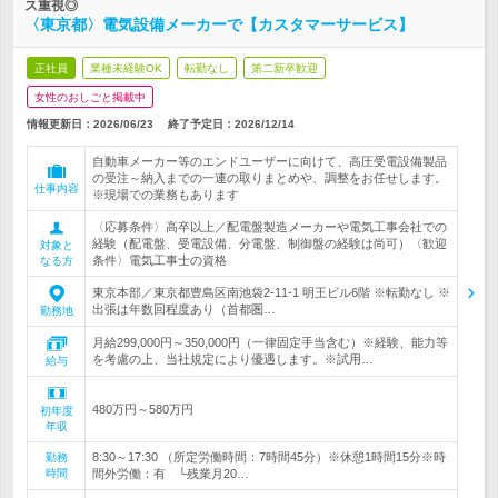
ス重視◎
〈東京都〉電気設備メーカーで【カスタマーサービス】
正社員
業種未経験OK
転勤なし
第二新卒歓迎
女性のおしごと掲載中
情報更新日：2026/06/23
終了予定日：
2026/12/14
自動車メーカー等のエンドユーザーに向けて、高圧受電設備製品
の受注～納入までの一連の取りまとめや、調整をお任せします。
仕事内容
※現場での業務もあります
〈応募条件〉高卒以上／配電盤製造メーカーや電気工事会社での
経験（配電盤、受電設備、分電盤、制御盤の経験は尚可）〈歓迎
対象と
条件〉電気工事士の資格
なる方
東京本部／東京都豊島区南池袋2-11-1 明王ビル6階 ※転勤なし ※
出張は年数回程度あり（首都圏…
勤務地
月給299,000円～350,000円（一律固定手当含む）※経験、能力等
を考慮の上、当社規定により優遇します。※試用…
給与
480万円～580万円
初年度
年収
8:30～17:30 （所定労働時間：7時間45分）※休憩1時間15分※時
勤務
時間
間外労働：有 └残業月20…