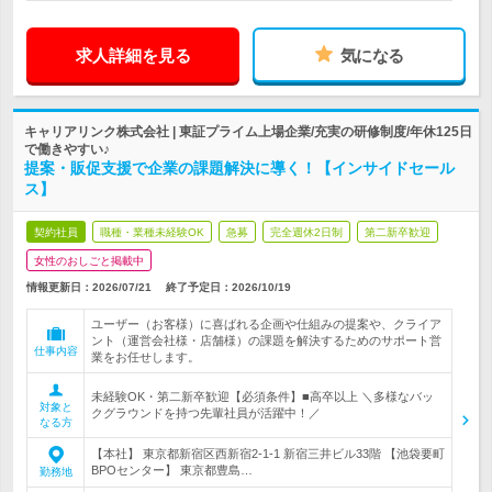
求人詳細を見る
気になる
キャリアリンク株式会社 | 東証プライム上場企業/充実の研修制度/年休125日
で働きやすい♪
提案・販促支援で企業の課題解決に導く！【インサイドセール
ス】
契約社員
職種・業種未経験OK
急募
完全週休2日制
第二新卒歓迎
女性のおしごと掲載中
情報更新日：2026/07/21
終了予定日：
2026/10/19
ユーザー（お客様）に喜ばれる企画や仕組みの提案や、クライア
ント（運営会社様・店舗様）の課題を解決するためのサポート営
仕事内容
業をお任せします。
未経験OK・第二新卒歓迎【必須条件】■高卒以上 ＼多様なバッ
対象と
クグラウンドを持つ先輩社員が活躍中！／
なる方
【本社】 東京都新宿区西新宿2-1-1 新宿三井ビル33階 【池袋要町
BPOセンター】 東京都豊島…
勤務地