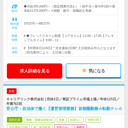
◆月給255,000円～（固定残業代含む）＋諸手当＋賞与年2回※基
本給21万5,000円～※経験・能力・現職給を考慮…
給与
370万円～480万円
初年度
年収
# ◆フレックスタイム制度【コアタイム】11:00～17:00【フレキ
勤務
時間
シブルタイム】8:00～11:…
# 【年間休日124日】* 完全週休2日制* 土日祝休み中心となります
休日
休暇
（担当案件により、土日祝に出勤…
求人詳細を見る
気になる
新着
キャリアリンク株式会社 | 完休2日／東証プライム市場上場／年休125日／
年賞与2回
官公庁・自治体で働く【運営管理業務】首都圏勤務☆転勤ナシ☆
契約社員
職種・業種未経験OK
急募
転勤なし
学歴不問
完全週休2日制
第二新卒歓迎
女性のおしごと掲載中