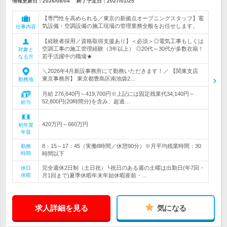
情報更新日：2026/08/04
終了予定日：
2027/01/25
【専門性を高められる／東京の新拠点オープニングスタッフ】電
気設備・空調設備の施工現場の管理業務全般をお任せします。
仕事内容
【経験者採用／資格取得支援あり】＜必須＞◎電気工事もしくは
空調工事の施工管理経験（3年以上） ◎20代～30代が多数在籍！
対象と
若手活躍中の職場★
なる方
＼2026年4月新設事務所にて勤務いただきます！／ 【関東支店
東京事務所】 東京都豊島区南池袋2…
勤務地
月給 276,640円～419,700円※上記には固定残業代34,140円～
52,800円(20時間分)を含み、超過…
給与
420万円～660万円
初年度
年収
8：15～17：45（実働8時間／休憩90分）※月平均残業時間：30
勤務
時間
時間以下
完全週休2日制（土日祝）└祝日のある週の土曜は出勤日(年7回・
休日
休暇
月1回まで)夏季休暇年末年始休暇産前・…
求人詳細を見る
気になる