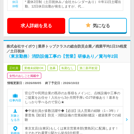
* 週休2日制（土日祝休み／会社カレンダーあり）※年11日土曜出
休日
休暇
勤、12日休日出勤が発生しますが、代…
求人詳細を見る
気になる
株式会社サイボウ | 業界トップクラスの総合防災企業／残業平均1日1h程度
／土日祝休
〈東京勤務〉消防設備工事の【営業】研修あり／賞与年2回
正社員
業種未経験OK
急募
転勤なし
第二新卒歓迎
女性のおしごと掲載中
情報更新日：2026/08/05
終了予定日：
2026/10/22
官公庁や民間企業の既存のお客様をメインに、点検設備や工事の
ご提案をお任せ！入社から3か月間手厚いOJT研修あり！基本を
仕事内容
しっかり学べるので安心★
◆中途社員が多数活躍中◆【必須】法人営業の経験（1～3年）/
要普免【歓迎】防災・消防設備の営業経験/建設・建築業界での経
対象と
験
なる方
東京支店(台東区)もしくは東京営業本部(豊島区)に配属します！
※それぞれ最寄り駅から徒歩5分程度…
勤務地