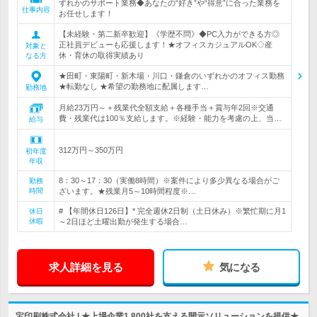
ずれかのサポート業務◆あなたの“好き”や“得意”に合った業務を
仕事内容
お任せします！
【未経験・第二新卒歓迎】《学歴不問》◆PC入力ができる方◎
正社員デビューも応援します！★オフィスカジュアルOK◇産
対象と
休・育休の取得実績あり
なる方
★田町・東陽町・新木場・川口・鎌倉のいずれかのオフィス勤務
★転勤なし ★希望の勤務地に配属します…
勤務地
月給23万円～＋残業代全額支給＋各種手当＋賞与年2回※交通
費・残業代は100％支給します。※経験・能力を考慮の上、当…
給与
312万円～350万円
初年度
年収
8：30～17：30（実働8時間）※案件により多少異なる場合がご
勤務
時間
ざいます。★残業月5～10時間程度※…
# 【年間休日126日】* 完全週休2日制（土日休み）※繁忙期に月1
休日
休暇
～2日ほど土曜出勤が発生する場合…
求人詳細を見る
気になる
宝印刷株式会社 | ★上場企業1,800社を支える開示ソリューションを提供★