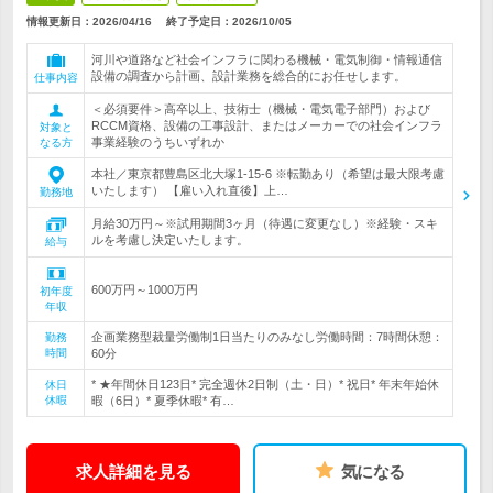
情報更新日：2026/04/16
終了予定日：
2026/10/05
河川や道路など社会インフラに関わる機械・電気制御・情報通信
設備の調査から計画、設計業務を総合的にお任せします。
仕事内容
＜必須要件＞高卒以上、技術士（機械・電気電子部門）および
RCCM資格、設備の工事設計、またはメーカーでの社会インフラ
対象と
事業経験のうちいずれか
なる方
本社／東京都豊島区北大塚1-15-6 ※転勤あり（希望は最大限考慮
いたします） 【雇い入れ直後】上…
勤務地
月給30万円～※試用期間3ヶ月（待遇に変更なし）※経験・スキ
ルを考慮し決定いたします。
給与
600万円～1000万円
初年度
年収
企画業務型裁量労働制1日当たりのみなし労働時間：7時間休憩：
勤務
時間
60分
* ★年間休日123日* 完全週休2日制（土・日）* 祝日* 年末年始休
休日
休暇
暇（6日）* 夏季休暇* 有…
求人詳細を見る
気になる