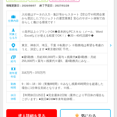
情報更新日：2026/08/07
終了予定日：
2027/01/28
入社後はデータの入力・集計等からスタート【官公庁や民間企業
から受託したプロジェクトの運営業務】安心のサポート体制で自
仕事内容
分らしく働ける環境です！
☆高卒以上☆ブランクOK◆基本的なPCスキル（メール、Word
対象と
、Excelなどが使える程度でOK！）◆20～40代活躍中◆
なる方
東京、神奈川、埼玉、千葉 ※転勤ナシ ※勤務地は希望を考慮の
うえ、決定します ■東京都23区 千代…
勤務地
■週5勤務：月給300,000円＋賞与＋残業代■週4勤務：月給
255,000円＋賞与＋残業代※週5、週4勤務共にみな…
給与
316万円～370万円
初年度
年収
9：00～18：00（実働8時間）※みなし残業45時間分を超過した
勤務
時間
場合に1分単位支給となります。※残…
【年間休日125日】■完全週休2日制（案件により平日休の場合も
休日
休暇
ございます）■祝日■GW■年末年始休暇…
求人詳細を見る
気になる