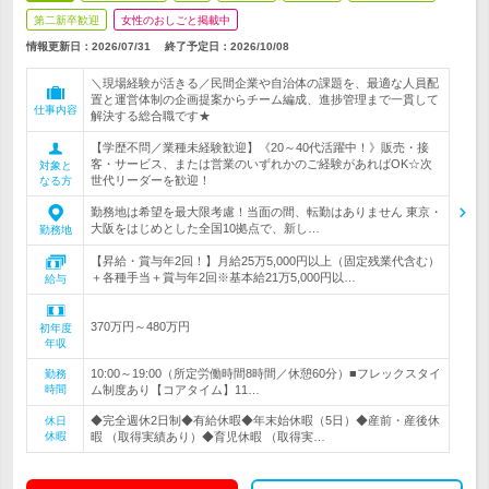
第二新卒歓迎
女性のおしごと掲載中
情報更新日：2026/07/31
終了予定日：
2026/10/08
＼現場経験が活きる／民間企業や自治体の課題を、最適な人員配
置と運営体制の企画提案からチーム編成、進捗管理まで一貫して
仕事内容
解決する総合職です★
【学歴不問／業種未経験歓迎】《20～40代活躍中！》販売・接
客・サービス、または営業のいずれかのご経験があればOK☆次
対象と
世代リーダーを歓迎！
なる方
勤務地は希望を最大限考慮！当面の間、転勤はありません 東京・
大阪をはじめとした全国10拠点で、新し…
勤務地
【昇給・賞与年2回！】月給25万5,000円以上（固定残業代含む）
＋各種手当＋賞与年2回※基本給21万5,000円以…
給与
370万円～480万円
初年度
年収
10:00～19:00（所定労働時間8時間／休憩60分）■フレックスタイ
勤務
時間
ム制度あり【コアタイム】11…
◆完全週休2日制◆有給休暇◆年末始休暇（5日）◆産前・産後休
休日
休暇
暇 （取得実績あり）◆育児休暇 （取得実…