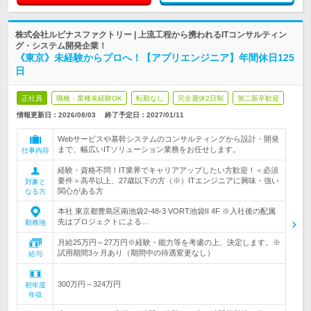
株式会社ルピナスファクトリー | 上流工程から携われるITコンサルティン
グ・システム開発企業！
《東京》未経験からプロへ！【アプリエンジニア】年間休日125
日
正社員
職種・業種未経験OK
転勤なし
完全週休2日制
第二新卒歓迎
情報更新日：2026/08/03
終了予定日：
2027/01/11
Webサービスや基幹システムのコンサルティングから設計・開発
まで、幅広いITソリューション業務をお任せします。
仕事内容
経験・資格不問！IT業界でキャリアアップしたい方歓迎！＜必須
要件＞高卒以上、27歳以下の方（※）ITエンジニアに興味・強い
対象と
関心がある方
なる方
本社 東京都豊島区南池袋2-48-3 VORT池袋II 4F ※入社後の配属
先はプロジェクトによる…
勤務地
月給25万円～27万円※経験・能力等を考慮の上、決定します。※
試用期間3ヶ月あり（期間中の待遇変更なし）
給与
300万円～324万円
初年度
年収