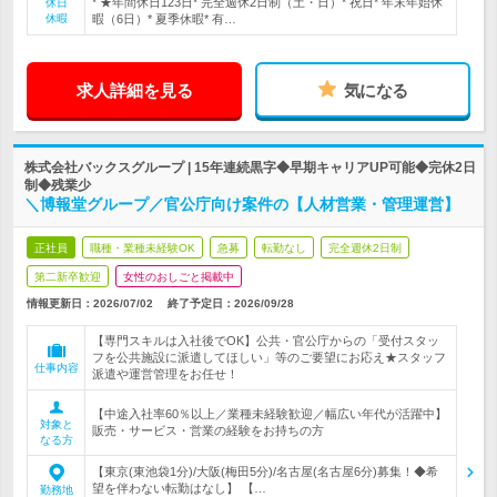
* ★年間休日123日* 完全週休2日制（土・日）* 祝日* 年末年始休
休日
休暇
暇（6日）* 夏季休暇* 有…
求人詳細を見る
気になる
株式会社バックスグループ | 15年連続黒字◆早期キャリアUP可能◆完休2日
制◆残業少
＼博報堂グループ／官公庁向け案件の【人材営業・管理運営】
正社員
職種・業種未経験OK
急募
転勤なし
完全週休2日制
第二新卒歓迎
女性のおしごと掲載中
情報更新日：2026/07/02
終了予定日：
2026/09/28
【専門スキルは入社後でOK】公共・官公庁からの「受付スタッ
フを公共施設に派遣してほしい」等のご要望にお応え★スタッフ
仕事内容
派遣や運営管理をお任せ！
【中途入社率60％以上／業種未経験歓迎／幅広い年代が活躍中】
対象と
販売・サービス・営業の経験をお持ちの方
なる方
【東京(東池袋1分)/大阪(梅田5分)/名古屋(名古屋6分)募集！◆希
望を伴わない転勤はなし】 【…
勤務地