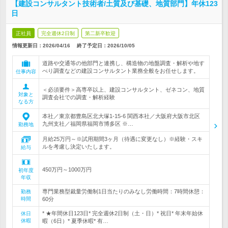
【建設コンサルタント技術者/土質及び基礎、地質部門】年休123
日
正社員
完全週休2日制
第二新卒歓迎
情報更新日：2026/04/16
終了予定日：
2026/10/05
道路や交通等の他部門と連携し、構造物の地盤調査・解析や地す
べり調査などの建設コンサルタント業務全般をお任せします。
仕事内容
＜必須要件＞高専卒以上、建設コンサルタント、ゼネコン、地質
対象と
調査会社での調査・解析経験
なる方
本社／東京都豊島区北大塚1-15-6 関西本社／大阪府大阪市北区
九州支社／福岡県福岡市博多区 ※…
勤務地
月給25万円～※試用期間3ヶ月（待遇に変更なし）※経験・スキ
ルを考慮し決定いたします。
給与
450万円～1000万円
初年度
年収
専門業務型裁量労働制1日当たりのみなし労働時間：7時間休憩：
勤務
時間
60分
* ★年間休日123日* 完全週休2日制（土・日）* 祝日* 年末年始休
休日
休暇
暇（6日）* 夏季休暇* 有…