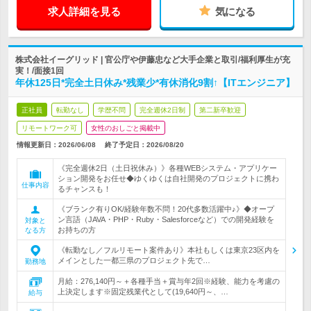
求人詳細を見る
気になる
株式会社イーグリッド | 官公庁や伊藤忠など大手企業と取引/福利厚生が充
実！/面接1回
年休125日*完全土日休み*残業少*有休消化9割↑【ITエンジニア】
正社員
転勤なし
学歴不問
完全週休2日制
第二新卒歓迎
リモートワーク可
女性のおしごと掲載中
情報更新日：2026/06/08
終了予定日：
2026/08/20
《完全週休2日（土日祝休み）》各種WEBシステム・アプリケー
ション開発をお任せ◆ゆくゆくは自社開発のプロジェクトに携わ
仕事内容
るチャンスも！
《ブランク有りOK/経験年数不問！20代多数活躍中♪》◆オープ
ン言語（JAVA・PHP・Ruby・Salesforceなど）での開発経験を
対象と
お持ちの方
なる方
《転勤なし／フルリモート案件あり》本社もしくは東京23区内を
メインとした一都三県のプロジェクト先で…
勤務地
月給：276,140円～＋各種手当＋賞与年2回※経験、能力を考慮の
上決定します※固定残業代として(19,640円～、…
給与