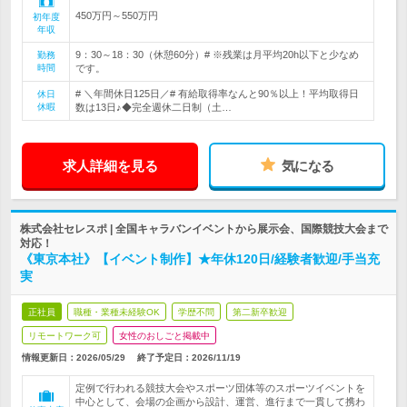
450万円～550万円
初年度
年収
9：30～18：30（休憩60分）# ※残業は月平均20h以下と少なめ
勤務
時間
です。
# ＼年間休日125日／# 有給取得率なんと90％以上！平均取得日
休日
休暇
数は13日♪◆完全週休二日制（土…
求人詳細を見る
気になる
株式会社セレスポ | 全国キャラバンイベントから展示会、国際競技大会まで
対応！
《東京本社》【イベント制作】★年休120日/経験者歓迎/手当充
実
正社員
職種・業種未経験OK
学歴不問
第二新卒歓迎
リモートワーク可
女性のおしごと掲載中
情報更新日：2026/05/29
終了予定日：
2026/11/19
定例で行われる競技大会やスポーツ団体等のスポーツイベントを
中心として、会場の企画から設計、運営、進行まで一貫して携わ