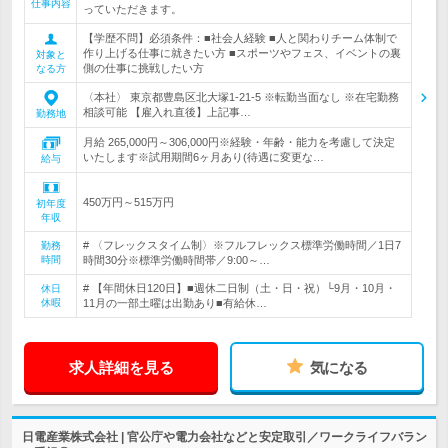
仕事内容
っていただきます。
【学歴不問】必須条件：■社会人経験 ■人と関わりチーム体制で
作り上げる仕事に就きたい方 ■スポーツやフェス、イベントの裏
対象と
側の仕事に挑戦したい方
なる方
〈本社〉 東京都豊島区北大塚1-21-5 ※転勤当面なし ※在宅勤務
相談可能 【雇入れ直後】上記事…
勤務地
月給 265,000円～306,000円※経験・年齢・能力を考慮して決定
いたします※試用期間6ヶ月あり(待遇に変更な…
給与
450万円～515万円
初年度
年収
# 〈フレックスタイム制〉※フルフレックス標準労働時間／1日7
勤務
時間
時間30分※標準労働時間帯／9:00～…
# 【年間休日120日】■週休二日制（土・日・祝）└9月・10月・
休日
休暇
11月の一部土曜は出勤あり■有給休…
求人詳細を見る
気になる
日電産業株式会社 | 官公庁や電力会社などと安定取引／ワークライフバラン