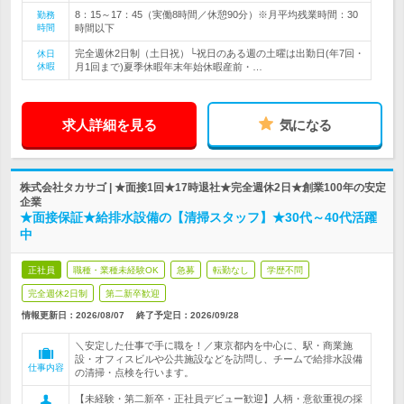
8：15～17：45（実働8時間／休憩90分）※月平均残業時間：30
勤務
時間
時間以下
完全週休2日制（土日祝）└祝日のある週の土曜は出勤日(年7回・
休日
休暇
月1回まで)夏季休暇年末年始休暇産前・…
求人詳細を見る
気になる
株式会社タカサゴ | ★面接1回★17時退社★完全週休2日★創業100年の安定
企業
★面接保証★給排水設備の【清掃スタッフ】★30代～40代活躍
中
正社員
職種・業種未経験OK
急募
転勤なし
学歴不問
完全週休2日制
第二新卒歓迎
情報更新日：2026/08/07
終了予定日：
2026/09/28
＼安定した仕事で手に職を！／東京都内を中心に、駅・商業施
設・オフィスビルや公共施設などを訪問し、チームで給排水設備
仕事内容
の清掃・点検を行います。
【未経験・第二新卒・正社員デビュー歓迎】人柄・意欲重視の採