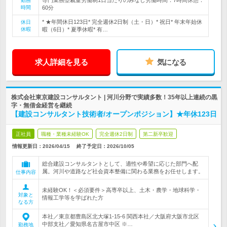
専門業務型裁量労働制1日当たりのみなし労働時間：7時間休憩：
勤務
時間
60分
* ★年間休日123日* 完全週休2日制（土・日）* 祝日* 年末年始休
休日
休暇
暇（6日）* 夏季休暇* 有…
求人詳細を見る
気になる
株式会社東京建設コンサルタント | 河川分野で実績多数！35年以上連続の黒
字・無借金経営を継続
【建設コンサルタント技術者/オープンポジション】★年休123日
正社員
職種・業種未経験OK
完全週休2日制
第二新卒歓迎
情報更新日：2026/04/15
終了予定日：
2026/10/05
総合建設コンサルタントとして、適性や希望に応じた部門へ配
属。河川や道路など社会資本整備に関わる業務をお任せします。
仕事内容
未経験OK！＜必須要件＞高専卒以上、土木・農学・地球科学・
対象と
情報工学等を学ばれた方
なる方
本社／東京都豊島区北大塚1-15-6 関西本社／大阪府大阪市北区
中部支社／愛知県名古屋市中区 ※…
勤務地