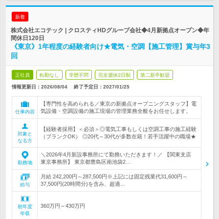
新着
株式会社エコテック | クロスティHDグループ会社◆4月新拠点オープン◆年
間休日120日
《東京》1年程度の経験者向け★電気・空調【施工管理】賞与年3
回
正社員
転勤なし
学歴不問
完全週休2日制
第二新卒歓迎
情報更新日：2026/08/04
終了予定日：
2027/01/25
【専門性を高められる／東京の新拠点オープニングスタッフ】電
気設備・空調設備の施工現場の管理業務全般をお任せします。
仕事内容
【経験者採用】＜必須＞◎電気工事もしくは空調工事の施工経験
対象と
（ブランクOK） ◎20代～30代が多数在籍！若手活躍中の職場★
なる方
＼2026年4月新設事務所にて勤務いただきます！／ 【関東支店
東京事務所】 東京都豊島区南池袋2…
勤務地
月給 242,200円～287,500円※上記には固定残業代31,600円～
37,500円(20時間分)を含み、超過…
給与
360万円～430万円
初年度
年収