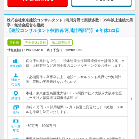
株式会社東京建設コンサルタント | 河川分野で実績多数！35年以上連続の黒
字・無借金経営を継続
【建設コンサルタント技術者/河川計画部門】★年休123日
正社員
完全週休2日制
第二新卒歓迎
情報更新日：2026/04/16
終了予定日：
2026/10/05
官公庁の案件を中心に、治水対策や河川環境保全の計画立案、水
質・土砂管理など河川全般のコンサルティングをお任せします。
仕事内容
＜必須要件＞高専卒以上、建設コンサルタント業界での河川計
対象と
画・管理の実務経験をお持ちの方
なる方
本社／東京都豊島区北大塚1-15-6 関西本社／大阪府大阪市北区
九州支社／福岡県福岡市博多区 ※…
勤務地
月給25万円～※試用期間3ヶ月（待遇に変更なし）※経験・スキ
ルを考慮し決定いたします。
給与
450万円～1000万円
初年度
年収