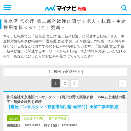
豊島区 官公庁 第二新卒歓迎に関する求人・転職・中途
採用情報＜8/7（金）更新＞
マイナビ転職では「豊島区 官公庁 第二新卒歓迎」に関連する転職・求人・中
途採用情報を多数掲載中!「豊島区 官公庁 第二新卒歓迎」の転職・求人情報を
探しているあなたにおすすめのお仕事を掲載しています。「豊島区 官公庁 第
二新卒歓迎」に関連するキーワードからも転職・求人情報をお探しいただける
ので、あなたにぴったりのお仕事を見つけてみてください!
1～50件 (全137件中)
1
2
3
株式会社東京建設コンサルタント | 河川分野で実績多数！35年以上連続の黒
字・無借金経営を継続
【建設コンサルタント技術者/河川計画部門】★第二新卒歓迎
正社員
完全週休2日制
第二新卒歓迎
情報更新日：2026/04/16
終了予定日：
2026/10/05