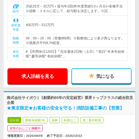
月給25万～32万円＋賞与年2回(昨年度実績3.0ヶ月分)+各種手当
※経験・スキルに応じて、給与額を決定します。※試…
給与
400万円～512万円
初年度
年収
09：00～18：00（実働8時間）※勤務地により多少異なります。
勤務
時間
※残業月平均8.7h程度。
# 【年間休日120日】* 完全週休2日制（土日）* 祝日* 年末年始休
休日
休暇
暇* 慶弔休暇* 有給休暇*…
求人詳細を見る
気になる
株式会社サイボウ | 《創業約60年の安定経営》業界トップクラスの総合防災
企業
★東京限定★お客様の安全を守る！消防設備工事の【営業】
正社員
業種未経験OK
急募
転勤なし
第二新卒歓迎
女性のおしごと掲載中
情報更新日：2026/08/05
終了予定日：
2026/10/22