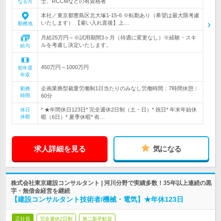
士、RCCMなどの有資格者
なる方
本社／東京都豊島区北大塚1-15-6 ※転勤あり（希望は最大限考慮
いたします） 【雇い入れ直後】上…
勤務地
月給25万円～※試用期間3ヶ月（待遇に変更なし）※経験・スキ
ルを考慮し決定いたします。
給与
450万円～1000万円
初年度
年収
企画業務型裁量労働制1日当たりのみなし労働時間：7時間休憩：
勤務
時間
60分
* ★年間休日123日* 完全週休2日制（土・日）* 祝日* 年末年始休
休日
休暇
暇（6日）* 夏季休暇* 有…
求人詳細を見る
気になる
株式会社東京建設コンサルタント | 河川分野で実績多数！35年以上連続の黒
字・無借金経営を継続
【建設コンサルタント技術者/機械・電気】★年休123日
正社員
完全週休2日制
第二新卒歓迎