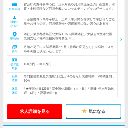
官公庁の案件を中心に、治水対策や河川環境保全の計画立案、水
質・土砂管理など河川全般のコンサルティングをお任せします。
仕事内容
＜必須要件＞高専卒以上、土木工学分野を専攻して学ばれたご経
対象と
験をお持ちの方、河川構造物や関連業務に強い関心がある方
なる方
本社／東京都豊島区北大塚1-15-6 関西本社／大阪府大阪市北区
九州支社／福岡県福岡市博多区 ※…
勤務地
月給25万円～※試用期間3ヶ月（待遇に変更なし）※経験・スキ
ルを考慮し決定いたします。
給与
450万円～1000万円
初年度
年収
専門業務型裁量労働制1日当たりのみなし労働時間：7時間休憩：
勤務
時間
60分
* ★年間休日123日* 完全週休2日制（土・日）* 祝日* 年末年始休
休日
休暇
暇（6日）* 夏季休暇* 有…
求人詳細を見る
気になる