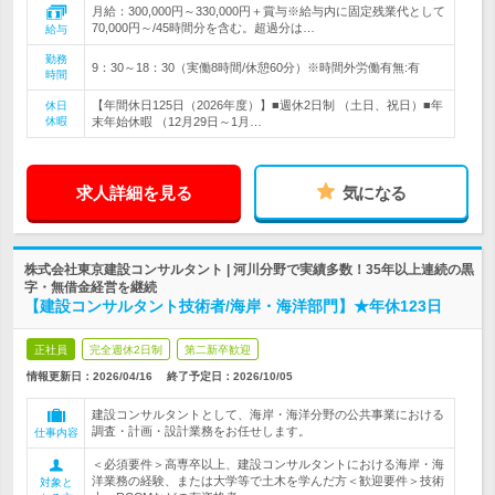
月給：300,000円～330,000円＋賞与※給与内に固定残業代として
70,000円～/45時間分を含む。超過分は…
給与
勤務
9：30～18：30（実働8時間/休憩60分）※時間外労働有無:有
時間
【年間休日125日（2026年度）】■週休2日制 （土日、祝日）■年
休日
休暇
末年始休暇 （12月29日～1月…
求人詳細を見る
気になる
株式会社東京建設コンサルタント | 河川分野で実績多数！35年以上連続の黒
字・無借金経営を継続
【建設コンサルタント技術者/海岸・海洋部門】★年休123日
正社員
完全週休2日制
第二新卒歓迎
情報更新日：2026/04/16
終了予定日：
2026/10/05
建設コンサルタントとして、海岸・海洋分野の公共事業における
調査・計画・設計業務をお任せします。
仕事内容
＜必須要件＞高専卒以上、建設コンサルタントにおける海岸・海
洋業務の経験、または大学等で土木を学んだ方＜歓迎要件＞技術
対象と