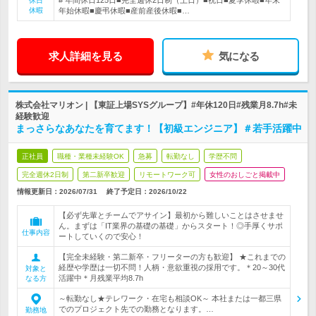
# 年間休日125日■完全週休2日制（土日）■祝日■夏季休暇■年末
休日
休暇
年始休暇■慶弔休暇■産前産後休暇■…
求人詳細を見る
気になる
株式会社マリオン | 【東証上場SYSグループ】#年休120日#残業月8.7h#未
経験歓迎
まっさらなあなたを育てます！【初級エンジニア】＃若手活躍中
正社員
職種・業種未経験OK
急募
転勤なし
学歴不問
完全週休2日制
第二新卒歓迎
リモートワーク可
女性のおしごと掲載中
情報更新日：2026/07/31
終了予定日：
2026/10/22
【必ず先輩とチームでアサイン】最初から難しいことはさせませ
ん。まずは「IT業界の基礎の基礎」からスタート！◎手厚くサポ
仕事内容
ートしていくので安心！
【完全未経験・第二新卒・フリーターの方も歓迎】 ★これまでの
経歴や学歴は一切不問！人柄・意欲重視の採用です。＊20～30代
対象と
活躍中＊月残業平均8.7h
なる方
～転勤なし★テレワーク・在宅も相談OK～ 本社または一都三県
でのプロジェクト先での勤務となります。…
勤務地