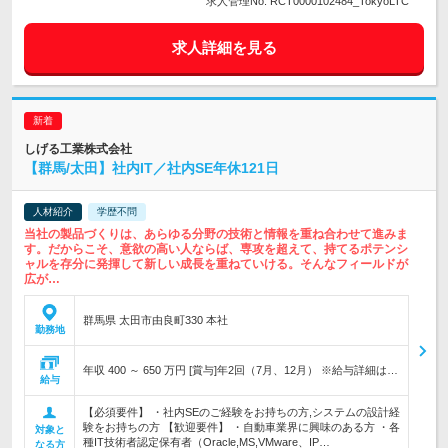
求人管理No. RCT0000102484_TokyoLTC
求人詳細を見る
しげる工業株式会社
【群馬/太田】社内IT／社内SE年休121日
人材紹介
学歴不問
当社の製品づくりは、あらゆる分野の技術と情報を重ね合わせて進みま
す。だからこそ、意欲の高い人ならば、専攻を超えて、持てるポテンシ
ャルを存分に発揮して新しい成長を重ねていける。そんなフィールドが
広が…
群馬県 太田市由良町330 本社
勤務地
年収 400 ～ 650 万円 [賞与]年2回（7月、12月） ※給与詳細は…
給与
【必須要件】 ・社内SEのご経験をお持ちの方,システムの設計経
験をお持ちの方 【歓迎要件】 ・自動車業界に興味のある方 ・各
対象と
種IT技術者認定保有者（Oracle,MS,VMware、IP…
なる方