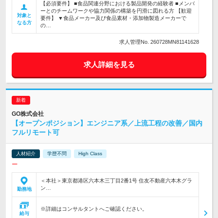
【必須要件】 ■食品関連分野における製品開発の経験者 ■メンバ
ーとのチームワークや協力関係の構築を円滑に図れる方 【歓迎
対象と
要件】 ▼食品メーカー及び食品素材・添加物製造メーカーで
なる方
の…
求人管理No. 260728MN81141628
求人詳細を見る
GO株式会社
【オープンポジション】エンジニア系／上流工程の改善／国内
フルリモート可
人材紹介
学歴不問
High Class
ー
＜本社＞東京都港区六本木三丁目2番1号 住友不動産六本木グラ
ン…
勤務地
※詳細はコンサルタントへご確認ください。
給与