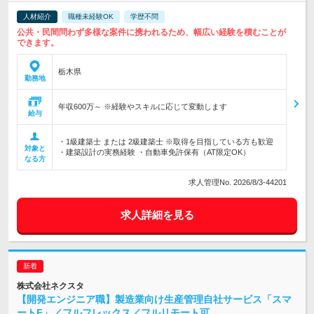
人材紹介
職種未経験OK
学歴不問
公共・民間問わず多様な案件に携われるため、幅広い経験を積むことが
できます。
栃木県
勤務地
年収600万～ ※経験やスキルに応じて変動します
給与
・1級建築士 または 2級建築士 ※取得を目指している方も歓迎
対象と
・建築設計の実務経験 ・自動車免許保有（AT限定OK）
なる方
求人管理No. 2026/8/3-44201
求人詳細を見る
株式会社ネクスタ
【開発エンジニア職】製造業向け生産管理自社サービス「スマ
ートF」／フルフレックス／フルリモート可