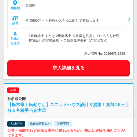
茨城県
勤務地
年収600万～ ※経験やスキルに応じて変動します
給与
・1級建築士 または 2級建築士 ※取得を目指している方も歓迎
対象と
・建築設計の実務経験 ・自動車免許保有（AT限定OK）
なる方
求人管理No. 2026/8/3-1539
求人詳細を見る
社名非公開
【栃木県｜転勤なし】ユニットハウス設計＆提案！賞与4.5ヶ月
分＆各種手当充実◎
人材紹介
職種未経験OK
学歴不問
公共・民間問わず多様な案件に携われるため、幅広い経験を積むことが
できます。