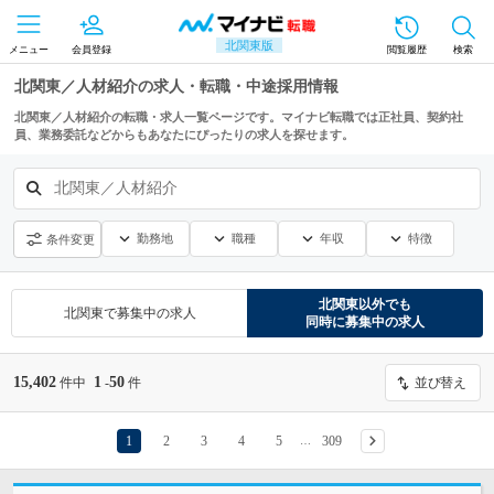
北関東版
メニュー
会員登録
閲覧履歴
検索
北関東／人材紹介の求人・転職・中途採用情報
北関東／人材紹介の転職・求人一覧ページです。マイナビ転職では正社員、契約社
員、業務委託などからもあなたにぴったりの求人を探せます。
北関東／人材紹介
勤務地
職種
年収
特徴
条件変更
北関東
以外でも
北関東
で募集中の求人
同時に募集中の求人
15,402
1
50
件中
-
件
並び替え
1
2
3
4
5
309
…