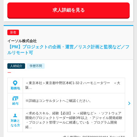
求人詳細を見る
イーソル株式会社
【PM】プロジェクトの企画・運営／リスク計画と監視など／フ
ルリモート可
人材紹介
学歴不問
ー
＜東京本社＞東京都中野区本町1-32-2 ハーモニータワー ＜大
阪…
勤務地
※詳細はコンサルタントへご確認ください。
給与
＜求めるスキル、経験【必須】＞ ＜経験など＞ ・ソフトウェア
開発のプロジェクトリーダー経験3年以上 ・アジャイル開発経験
対象と
・プロジェクト管理ツールに精通している ・プログラム開発
なる方
経…