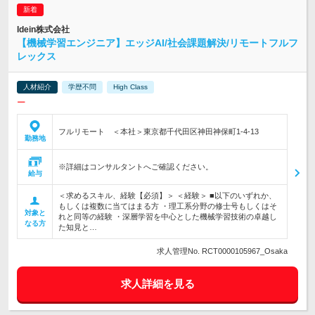
Idein株式会社
【機械学習エンジニア】エッジAI/社会課題解決/リモートフルフ
レックス
人材紹介
学歴不問
High Class
ー
フルリモート ＜本社＞東京都千代田区神田神保町1-4-13
勤務地
※詳細はコンサルタントへご確認ください。
給与
＜求めるスキル、経験【必須】＞ ＜経験＞ ■以下のいずれか、
もしくは複数に当てはまる方 ・理工系分野の修士号もしくはそ
対象と
れと同等の経験 ・深層学習を中心とした機械学習技術の卓越し
なる方
た知見と…
求人管理No. RCT0000105967_Osaka
求人詳細を見る