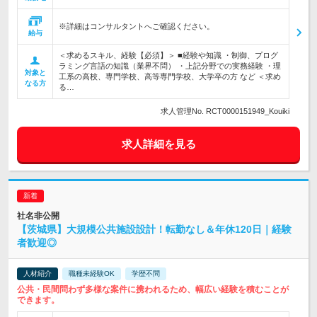
※詳細はコンサルタントへご確認ください。
給与
＜求めるスキル、経験【必須】＞ ■経験や知識 ・制御、プログ
ラミング言語の知識（業界不問） ・上記分野での実務経験 ・理
対象と
工系の高校、専門学校、高等専門学校、大学卒の方 など ＜求め
なる方
る…
求人管理No. RCT0000151949_Kouiki
求人詳細を見る
社名非公開
【茨城県】大規模公共施設設計！転勤なし＆年休120日｜経験
者歓迎◎
人材紹介
職種未経験OK
学歴不問
公共・民間問わず多様な案件に携われるため、幅広い経験を積むことが
できます。