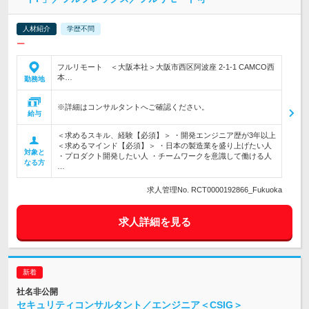
人材紹介
学歴不問
ー
フルリモート ＜大阪本社＞大阪市西区阿波座 2-1-1 CAMCO西
本…
勤務地
※詳細はコンサルタントへご確認ください。
給与
＜求めるスキル、経験【必須】＞ ・開発エンジニア歴が3年以上
＜求めるマインド【必須】＞ ・日本の製造業を盛り上げたい人
対象と
・プロダクト開発したい人 ・チームワークを意識して働ける人
なる方
…
求人管理No. RCT0000192866_Fukuoka
求人詳細を見る
社名非公開
セキュリティコンサルタント／エンジニア＜CSIG＞