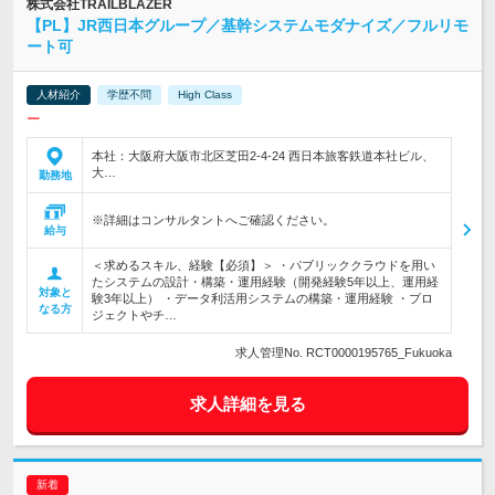
株式会社TRAILBLAZER
【PL】JR西日本グループ／基幹システムモダナイズ／フルリモ
ート可
人材紹介
学歴不問
High Class
ー
本社：大阪府大阪市北区芝田2-4-24 西日本旅客鉄道本社ビル、
大…
勤務地
※詳細はコンサルタントへご確認ください。
給与
＜求めるスキル、経験【必須】＞ ・パブリッククラウドを用い
たシステムの設計・構築・運用経験（開発経験5年以上、運用経
対象と
験3年以上） ・データ利活用システムの構築・運用経験 ・プロ
なる方
ジェクトやチ…
求人管理No. RCT0000195765_Fukuoka
求人詳細を見る