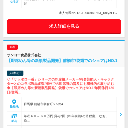
なる方
お…
求人管理No. RCT0000151863_TokyoLTC
求人詳細を見る
サンヨー食品株式会社
【即席めん等の新規製品開発】前橋市/袋麺でのシェアはNO.1
人材紹介
◇「サッポロ一番」シリーズの即席麺メーカー/有名芸能人・キャラク
ターとのコラボ製品多数/海外での即席麺の普及にも積極的の取り組む
◆【即席めん等の新規製品開発】袋麺でのシェアはNO.1/年間休日120
日/群馬…
群馬県 前橋市朝倉町555の4
勤務地
年収 400 ～ 650 万円 賞与2回（昨年実績4カ月程度） なお、
経…
給与