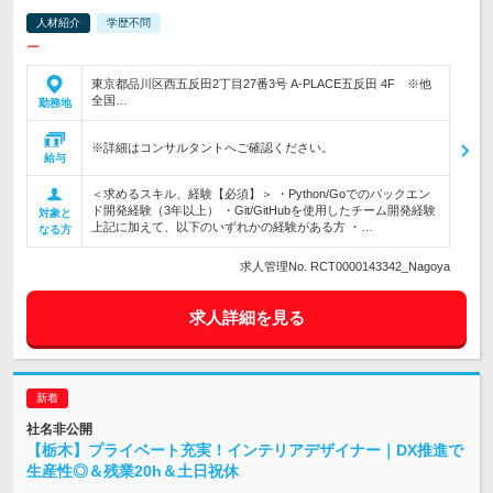
人材紹介
学歴不問
ー
東京都品川区西五反田2丁目27番3号 A-PLACE五反田 4F ※他
全国…
勤務地
※詳細はコンサルタントへご確認ください。
給与
＜求めるスキル、経験【必須】＞ ・Python/Goでのバックエン
ド開発経験（3年以上） ・Git/GitHubを使用したチーム開発経験
対象と
上記に加えて、以下のいずれかの経験がある方 ・…
なる方
求人管理No. RCT0000143342_Nagoya
求人詳細を見る
社名非公開
【栃木】プライベート充実！インテリアデザイナー｜DX推進で
生産性◎＆残業20h＆土日祝休