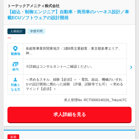
トーテックアメニティ株式会社
【組込・制御エンジニア】自動車・商用車のハーネス設計／車
載ECUソフトウェアの設計開発
人材紹介
学歴不問
ー
各顧客事業所関東地方：1都6県主要顧客：東京都多摩エリア、
神…
勤務地
※詳細はコンサルタントへご確認ください。
給与
＜求めるスキル、経験【必須】＞ ・電気、組込、機械のいずれ
かの設計開発に携わった経験 （評価、試験等でも可） ＜求める
対象と
マインド【必須】＞
なる方
求人管理No. RCT0000140191_TokyoLTC
求人詳細を見る