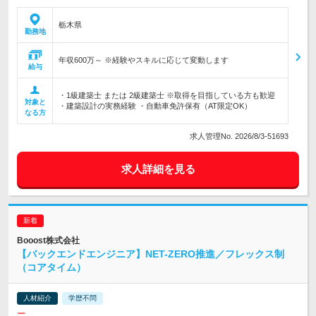
栃木県
勤務地
年収600万～ ※経験やスキルに応じて変動します
給与
・1級建築士 または 2級建築士 ※取得を目指している方も歓迎
対象と
・建築設計の実務経験 ・自動車免許保有（AT限定OK）
なる方
求人管理No. 2026/8/3-51693
求人詳細を見る
Booost株式会社
【バックエンドエンジニア】NET-ZERO推進／フレックス制
（コアタイム）
人材紹介
学歴不問
ー