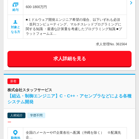
600-1800万円
給与
■ミドルウェア開発エンジニア希望の場合、以下いずれも必須
・並列コンピューティング、マルチスレッドプログラミングに
対象と
関する知識 ・最適な計算量を考慮したプログラミング知識 ■プ
なる方
ラットフォームエ…
求人管理No. 361564
求人詳細を見る
株式会社スタッフサービス
【組込・制御エンジニア】C・C++・アセンブラなどによる各種
システム開発
人材紹介
学歴不問
ー
全国のメーカーやIT企業各社へ配属（沖縄を除く） ※配属先
企…
勤務地