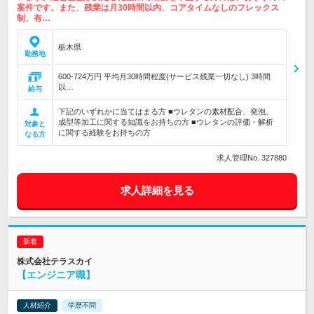
案件です。また、残業は月30時間以内、コアタイムなしのフレックス
制、有…
栃木県
勤務地
600-724万円 平均月30時間程度(サービス残業一切なし) 3時間
以…
給与
下記のいずれかに当てはまる方 ■ウレタンの素材配合、発泡、
成型等加工に関する知識をお持ちの方 ■ウレタンの評価・解析
対象と
に関する経験をお持ちの方
なる方
求人管理No. 327880
求人詳細を見る
株式会社テラスカイ
【エンジニア職】
人材紹介
学歴不問