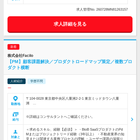
求人管理No. 260728MN81263157
求人詳細を見る
株式会社Facilo
【PM】顧客課題解決／プロダクトロードマップ策定／複数プロ
ダクト横断
人材紹介
学歴不問
ー
〒104-0028 東京都中央区八重洲2-2-1 東京ミッドタウン八重
洲 …
勤務地
※詳細はコンサルタントへご確認ください。
給与
＜求めるスキル、経験【必須】＞ ・BtoB SaaSプロダクトのPd
Mまたはプロジェクトリード経験（3年以上） ・不動産業界の知
対象と
見または関連する業務プロセスの理解 ・ユーザー課題の深掘り