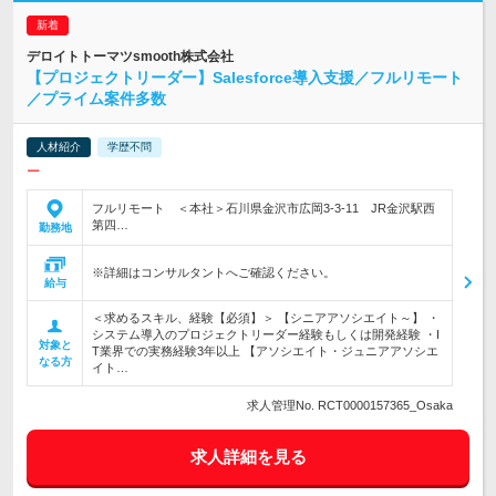
デロイトトーマツsmooth株式会社
【プロジェクトリーダー】Salesforce導入支援／フルリモート
／プライム案件多数
人材紹介
学歴不問
ー
フルリモート ＜本社＞石川県金沢市広岡3-3-11 JR金沢駅西
第四…
勤務地
※詳細はコンサルタントへご確認ください。
給与
＜求めるスキル、経験【必須】＞ 【シニアアソシエイト～】 ・
システム導入のプロジェクトリーダー経験もしくは開発経験 ・I
対象と
T業界での実務経験3年以上 【アソシエイト・ジュニアアソシエ
なる方
イト…
求人管理No. RCT0000157365_Osaka
求人詳細を見る