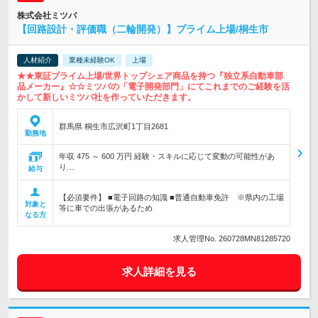
株式会社ミツバ
【回路設計・評価職（二輪開発）】プライム上場/桐生市
人材紹介
業種未経験OK
上場
★★東証プライム上場/世界トップシェア商品を持つ『独立系自動車部
品メーカー』☆☆ミツバの「電子開発部門」にてこれまでのご経験を活
かして新しいミツバ社を作っていただきます。
群馬県 桐生市広沢町1丁目2681
勤務地
年収 475 ～ 600 万円 経験・スキルに応じて変動の可能性があ
り…
給与
【必須要件】 ■電子回路の知識 ■普通自動車免許 ※県内の工場
対象と
等に車での出張があるため
なる方
求人管理No. 260728MN81285720
求人詳細を見る