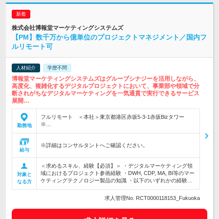
株式会社博報堂マーケティングシステムズ
【PM】数千万から億単位のプロジェクトマネジメント／国内フ
ルリモート可
人材紹介
学歴不問
博報堂マーケティングシステムズはグループシナジーを活用しながら、
高度化、複雑化するデジタルプロジェクトにおいて、事業部や領域で分
断されがちなデジタルマーケティングを一気通貫で実行できるサービス
展開…
フルリモート ＜本社＞東京都港区赤坂5-3-1赤坂Bizタワー
※…
勤務地
※詳細はコンサルタントへご確認ください。
給与
＜求めるスキル、経験【必須】＞ ・デジタルマーケティング領
域におけるプロジェクト参画経験 ・DWH, CDP, MA, BI等のマー
対象と
ケティングテクノロジー製品の知識 ・以下のいずれかの経験…
なる方
求人管理No. RCT0000118153_Fukuoka