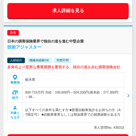
求人詳細を見る
日本の損害保険業界で独自の道を進む中堅企業
技術アジャスター
人材紹介
職種未経験OK
学歴不問
多角化より堅実な事業展開を重視する、独自の道を歩む損害保険会社
栃木県
勤務地
600-715万円 月給：190,600円～504,200円(基本給：277,300円
～48…
給与
以下すべての条件を満たす方 ■普通自動車免許をお持ちの方（A
対象と
T限定可） ■自動車業界もしくは類似業界での就業経験がある方
なる方
求人管理No. 436315