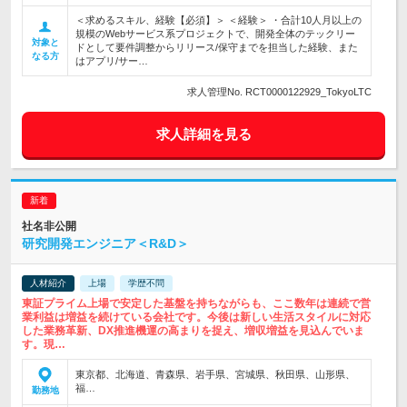
＜求めるスキル、経験【必須】＞ ＜経験＞ ・合計10人月以上の
規模のWebサービス系プロジェクトで、開発全体のテックリー
対象と
ドとして要件調整からリリース/保守までを担当した経験、また
なる方
はアプリ/サー…
求人管理No. RCT0000122929_TokyoLTC
求人詳細を見る
社名非公開
研究開発エンジニア＜R&D＞
人材紹介
上場
学歴不問
東証プライム上場で安定した基盤を持ちながらも、ここ数年は連続で営
業利益は増益を続けている会社です。今後は新しい生活スタイルに対応
した業務革新、DX推進機運の高まりを捉え、増収増益を見込んでいま
す。現…
東京都、北海道、青森県、岩手県、宮城県、秋田県、山形県、
福…
勤務地