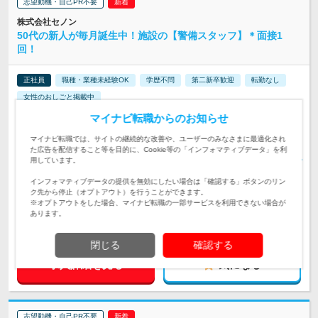
志望動機・自己PR不要
株式会社セノン
50代の新人が毎月誕生中！施設の【警備スタッフ】＊面接1
回！
正社員
職種・業種未経験OK
学歴不問
第二新卒歓迎
転勤なし
女性のおしごと掲載中
マイナビ転職からのお知らせ
【転勤なし！全国どこからでも応募OK♪】 ◆全国にあるオフィ
スビル・商業施設に勤務 ＜北海道＞ 北…
勤務地
マイナビ転職では、サイトの継続的な改善や、ユーザーのみなさまに最適化され
た広告を配信すること等を目的に、Cookie等の「インフォマティブデータ」を利
月給23万5000円：東京都 月給21万2700円：神奈川県 月給21万
用しています。
円：滋賀県 月給20万5000円：大阪府 月給19万…
給与
初年度の年収：
300～450万円
インフォマティブデータの提供を無効にしたい場合は「確認する」ボタンのリン
ク先から停止（オプトアウト）を行うことができます。
※オプトアウトをした場合、マイナビ転職の一部サービスを利用できない場合が
【＃カジュアル面談も実施中！いつでも・どこでも気になった
あります。
らすぐ応募可能♪】◆高卒以上 ◆経験なども一切不問！⇒50代
対象と
の新人が毎月誕生中！
なる方
閉じる
確認する
求人詳細を見る
気になる
志望動機・自己PR不要