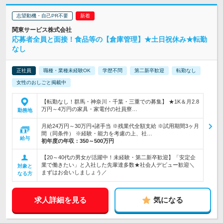
志望動機・自己PR不要
関東サービス株式会社
応募者全員と面接！食品等の【倉庫管理】★土日祝休み★転勤
なし
正社員
職種・業種未経験OK
学歴不問
第二新卒歓迎
転勤なし
女性のおしごと掲載中
【転勤なし！群馬・神奈川・千葉・三重での募集】 ★1K＆月2.8
万円～4万円の家具・家電付の社員寮…
勤務地
月給24万円～30万円+諸手当 ※残業代全額支給 ※試用期間3ヶ月
間（同条件） ※経験・能力を考慮の上、社…
給与
初年度の年収：
350～500万円
【20～40代の男女が活躍中！未経験・第二新卒歓迎】「安定企
業で働きたい」と入社した先輩達多数★社会人デビュー歓迎＼
対象と
まずはお会いしましょう／
なる方
求人詳細を見る
気になる