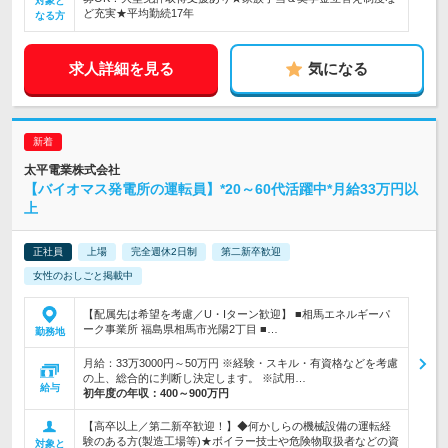
対象と
ど充実★平均勤続17年
なる方
求人詳細を見る
気になる
太平電業株式会社
【バイオマス発電所の運転員】*20～60代活躍中*月給33万円以
上
正社員
上場
完全週休2日制
第二新卒歓迎
女性のおしごと掲載中
【配属先は希望を考慮／U・Iターン歓迎】 ■相馬エネルギーパ
ーク事業所 福島県相馬市光陽2丁目 ■…
勤務地
月給：33万3000円～50万円 ※経験・スキル・有資格などを考慮
の上、総合的に判断し決定します。 ※試用…
給与
初年度の年収：
400～900万円
【高卒以上／第二新卒歓迎！】◆何かしらの機械設備の運転経
験のある方(製造工場等)★ボイラー技士や危険物取扱者などの資
対象と