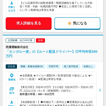
【ビル設備管理の経験者優遇！職業訓練校を修了している方歓
迎！学歴・年齢・転職回数不問】◆安定した環境で長く活躍し
対象と
たい方 ☆勤務地は希望を考慮
なる方
求人詳細を見る
気になる
志望動機・自己PR不要
西濃運輸株式会社
「カンガルー便」の【ルート配送ドライバー】◎平均年収580
万円
正社員
職種・業種未経験OK
学歴不問
第二新卒歓迎
転勤なし
★全国募集 ★マイカー通勤OK！駐車場完備 ※拠点による ★I・
Uターン歓迎！ ★配属は希望を考慮…
勤務地
【東京23区】月給42.6万円 【その他】月給36万円～月給41.3万
円 上記は入社～6ヶ月（研修期間）の給与と…
給与
初年度の年収：
480～610万円
【未経験歓迎！】◆45歳以下／高卒以上◆普通免許があれば応
募OK！大型免許取得支援あり★家族手当＆奨学金立替え制度な