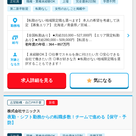
正社員
職種・業種未経験OK
上場
完全週休2日制
学歴不問
第二新卒歓迎
転勤なし
女性のおしごと掲載中
【転勤がない地域限定職も選べます】 本人の希望を考慮して決
定 【募集エリア】 北海道／青森県／宮城…
勤務地
【全国転勤あり】 ■月給310,000～527,000円 【エリア限定転勤
あり】■月給280,000～509,000円 【転居を…
給与
初年度の年収：
364～857万円
【 未経験OK 】◎仕事でスキルを身に付けたい方 ◎安心できる
会社で働きたい方 ◎車が好きな方 ★転勤がない地域限定職を選
対象と
択することもできます！
なる方
求人詳細を見る
気になる
志望動機・自己PR不要
株式会社サニックス
夜勤・シフト勤務からの転職多数！チームで進める【保守・予
防】
正社員
職種・業種未経験OK
完全週休2日制
学歴不問