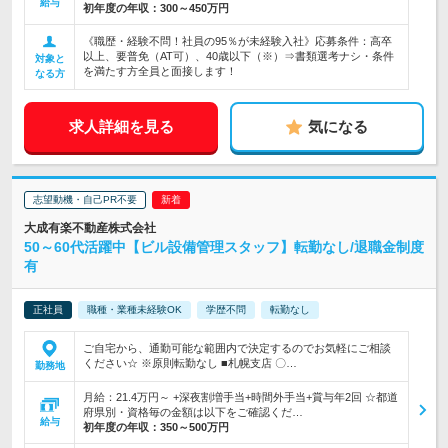
給与
初年度の年収：
300～450万円
《職歴・経験不問！社員の95％が未経験入社》応募条件：高卒
以上、要普免（AT可）、40歳以下（※）⇒書類選考ナシ・条件
対象と
を満たす方全員と面接します！
なる方
求人詳細を見る
気になる
志望動機・自己PR不要
大成有楽不動産株式会社
50～60代活躍中【ビル設備管理スタッフ】転勤なし/退職金制度
有
正社員
職種・業種未経験OK
学歴不問
転勤なし
ご自宅から、通勤可能な範囲内で決定するのでお気軽にご相談
ください☆ ※原則転勤なし ■札幌支店 〇…
勤務地
月給：21.4万円～ +深夜割増手当+時間外手当+賞与年2回 ☆都道
府県別・資格毎の金額は以下をご確認くだ…
給与
初年度の年収：
350～500万円