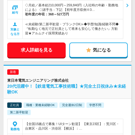
◇月給／基本給210,000円～259,840円（入社時の年齢・勤務地
による） ◇諸手当：下記 【初年度月収例※3…
給与
初年度の年収：
368～527万円
≪未経験/第二新卒歓迎・ブランクOK≫◆学歴/知識/経験不問◆
『転勤なく地元で正社員として将来も安心して働きたい』方歓
対象と
迎★アルムナイ採用実績あり
なる方
求人詳細を見る
気になる
東日本電気エンジニアリング株式会社
20代活躍中！【鉄道電気工事技術職】★完全土日祝休み★未経
験OK
正社員
職種・業種未経験OK
完全週休2日制
学歴不問
第二新卒歓迎
【全国15拠点で募集！UIターン歓迎】 【東京23区】：荒川区・
台東区・品川区・渋谷区 【横浜】：…
勤務地