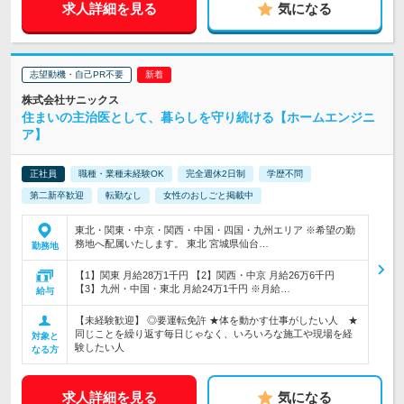
求人詳細を見る
気になる
志望動機・自己PR不要
株式会社サニックス
住まいの主治医として、暮らしを守り続ける【ホームエンジニ
ア】
正社員
職種・業種未経験OK
完全週休2日制
学歴不問
第二新卒歓迎
転勤なし
女性のおしごと掲載中
東北・関東・中京・関西・中国・四国・九州エリア ※希望の勤
務地へ配属いたします。 東北 宮城県仙台…
勤務地
【1】関東 月給28万1千円 【2】関西・中京 月給26万6千円
【3】九州・中国・東北 月給24万1千円 ※月給…
給与
【未経験歓迎】 ◎要運転免許 ★体を動かす仕事がしたい人 ★
同じことを繰り返す毎日じゃなく、いろいろな施工や現場を経
対象と
験したい人
なる方
求人詳細を見る
気になる