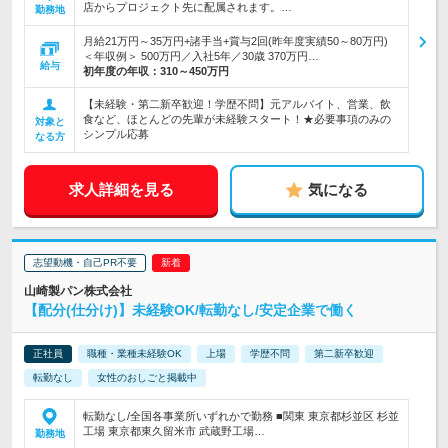
店からプロジェクト先に配属されます。…
勤務地
月給21万円～35万円+諸手当+賞与2回(昨年度実績50～80万円)
＜年収例＞ 500万円／入社5年／30歳 370万円…
給与
初年度の年収：
310～450万円
【未経験・第二新卒歓迎！学歴不問】元アルバイト、営業、飲
食など、ほとんどの先輩が未経験スタート！★必要事項のみの
対象と
シンプル応募
なる方
求人詳細を見る
気になる
志望動機・自己PR不要
山崎製パン株式会社
【配分(仕分け)】未経験OK/転勤なし/安定企業で働く
正社員
職種・業種未経験OK
上場
学歴不問
第二新卒歓迎
転勤なし
女性のおしごと掲載中
転勤なし/全国各事業所いずれかで勤務 ■関東 東京都杉並区 杉並
工場 東京都東久留米市 武蔵野工場…
勤務地