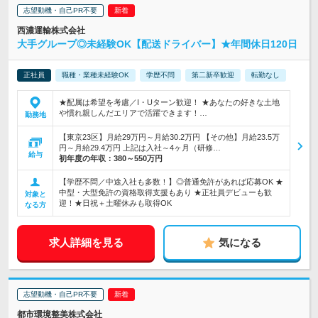
志望動機・自己PR不要
西濃運輸株式会社
大手グループ◎未経験OK【配送ドライバー】★年間休日120日
正社員
職種・業種未経験OK
学歴不問
第二新卒歓迎
転勤なし
★配属は希望を考慮／I・Uターン歓迎！ ★あなたの好きな土地
や慣れ親しんだエリアで活躍できます！…
勤務地
【東京23区】月給29万円～月給30.2万円 【その他】月給23.5万
円～月給29.4万円 上記は入社～4ヶ月（研修…
給与
初年度の年収：
380～550万円
【学歴不問／中途入社も多数！】◎普通免許があれば応募OK ★
中型・大型免許の資格取得支援もあり ★正社員デビューも歓
対象と
迎！★日祝＋土曜休みも取得OK
なる方
求人詳細を見る
気になる
志望動機・自己PR不要
都市環境整美株式会社