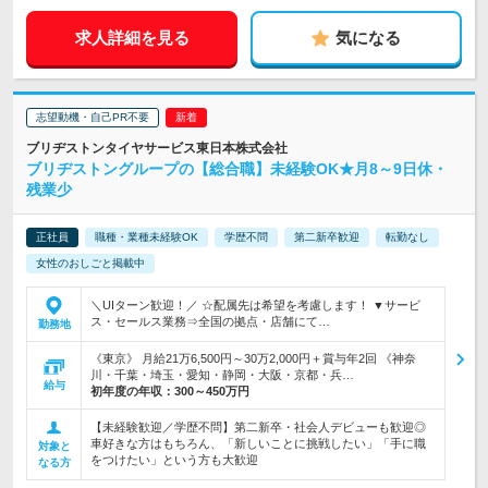
求人詳細を見る
気になる
志望動機・自己PR不要
ブリヂストンタイヤサービス東日本株式会社
ブリヂストングループの【総合職】未経験OK★月8～9日休・
残業少
正社員
職種・業種未経験OK
学歴不問
第二新卒歓迎
転勤なし
女性のおしごと掲載中
＼UIターン歓迎！／ ☆配属先は希望を考慮します！ ▼サービ
ス・セールス業務⇒全国の拠点・店舗にて…
勤務地
《東京》 月給21万6,500円～30万2,000円＋賞与年2回 《神奈
川・千葉・埼玉・愛知・静岡・大阪・京都・兵…
給与
初年度の年収：
300～450万円
【未経験歓迎／学歴不問】第二新卒・社会人デビューも歓迎◎
車好きな方はもちろん、「新しいことに挑戦したい」「手に職
対象と
をつけたい」という方も大歓迎
なる方