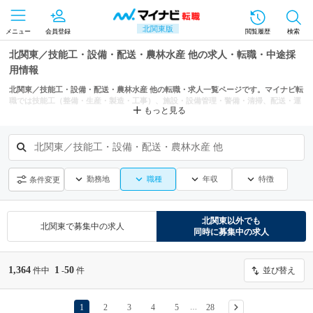
北関東版
メニュー
会員登録
閲覧履歴
検索
北関東／技能工・設備・配送・農林水産 他の求人・転職・中途採
用情報
北関東／技能工・設備・配送・農林水産 他の転職・求人一覧ページです。マイナビ転
職では技能工（整備・生産・製造・工事）、施設・設備管理・警備・清掃、配送・運
もっと見る
送・倉庫などからもあなたにぴったりの求人を探せます。
北関東／技能工・設備・配送・農林水産 他
勤務地
職種
年収
特徴
条件変更
北関東
以外でも
北関東
で募集中の求人
同時に募集中の求人
1,364
1
50
件中
-
件
並び替え
1
2
3
4
5
28
…