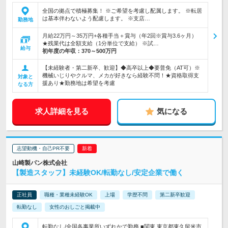
全国の拠点で積極募集！ ※ご希望を考慮し配属します。 ※転居
は基本伴わないよう配慮します。 ※支店…
勤務地
月給22万円～35万円+各種手当＋賞与（年2回※賞与3.6ヶ月）
★残業代は全額支給（1分単位で支給） ※試…
給与
初年度の年収：
370～500万円
【未経験者・第二新卒、歓迎】◆高卒以上◆要普免（AT可）※
機械いじりやクルマ、メカが好きなら経験不問！★資格取得支
対象と
援あり★勤務地は希望を考慮
なる方
求人詳細を見る
気になる
志望動機・自己PR不要
山崎製パン株式会社
【製造スタッフ】未経験OK/転勤なし/安定企業で働く
正社員
職種・業種未経験OK
上場
学歴不問
第二新卒歓迎
転勤なし
女性のおしごと掲載中
転勤なし/全国各事業所いずれかで勤務 ■関東 東京都東久留米市