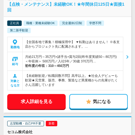
【点検・メンテナンス】未経験OK！★年間休日125日★面接1
回
正社員
職種・業種未経験OK
完全週休2日制
学歴不問
第二新卒歓迎
【全国各地で募集！積極採用中】 ▼転勤はありません！ ※各支
店からプロジェクト先に配属されます。…
勤務地
月給21万円～35万円+諸手当+賞与2回(昨年度実績50～80万円)
＜年収例＞ 500万円／入社5年／30歳 370万円…
給与
初年度の年収：
310～450万円
【未経験歓迎／転職回数不問】高卒以上。★社会人デビューも
歓迎★元営業、販売、事務、製造など異業種からの先輩がたく
対象と
さん活躍しています
なる方
求人詳細を見る
気になる
志望動機・自己PR不要
セコム株式会社