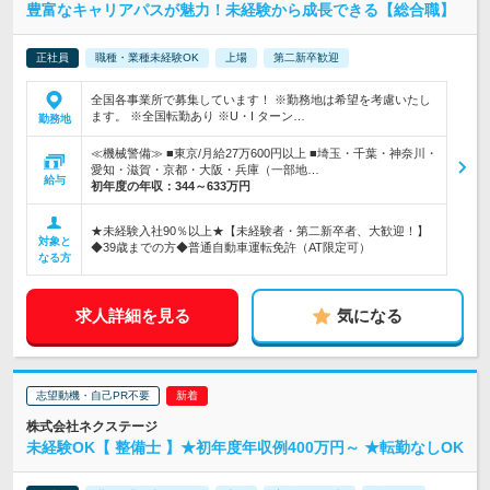
豊富なキャリアパスが魅力！未経験から成長できる【総合職】
正社員
職種・業種未経験OK
上場
第二新卒歓迎
全国各事業所で募集しています！ ※勤務地は希望を考慮いたし
ます。 ※全国転勤あり ※U・I ターン…
勤務地
≪機械警備≫ ■東京/月給27万600円以上 ■埼玉・千葉・神奈川・
愛知・滋賀・京都・大阪・兵庫（一部地…
給与
初年度の年収：
344～633万円
★未経験入社90％以上★【未経験者・第二新卒者、大歓迎！】
対象と
◆39歳までの方◆普通自動車運転免許（AT限定可）
なる方
求人詳細を見る
気になる
志望動機・自己PR不要
株式会社ネクステージ
未経験OK【 整備士 】★初年度年収例400万円～ ★転勤なしOK