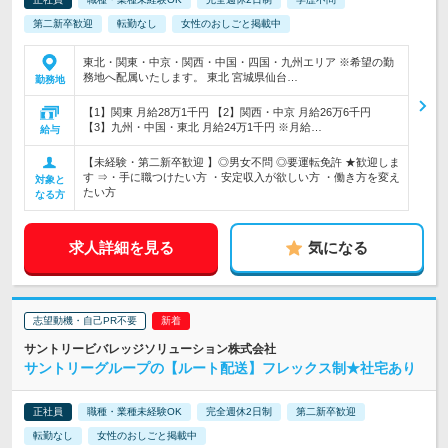
第二新卒歓迎
転勤なし
女性のおしごと掲載中
東北・関東・中京・関西・中国・四国・九州エリア ※希望の勤
務地へ配属いたします。 東北 宮城県仙台…
勤務地
【1】関東 月給28万1千円 【2】関西・中京 月給26万6千円
【3】九州・中国・東北 月給24万1千円 ※月給…
給与
【未経験・第二新卒歓迎 】◎男女不問 ◎要運転免許 ★歓迎しま
す ⇒・手に職つけたい方 ・安定収入が欲しい方 ・働き方を変え
対象と
たい方
なる方
求人詳細を見る
気になる
志望動機・自己PR不要
サントリービバレッジソリューション株式会社
サントリーグループの【ルート配送】フレックス制★社宅あり
正社員
職種・業種未経験OK
完全週休2日制
第二新卒歓迎
転勤なし
女性のおしごと掲載中