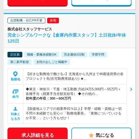
志望動機・自己PR不要
株式会社スタッフサービス
完全シンプルワークな【倉庫内作業スタッフ】土日祝休/年休
125日
正社員
職種・業種未経験OK
完全週休2日制
学歴不問
第二新卒歓迎
女性のおしごと掲載中
【好きな勤務地で働ける♪】北海道から九州まで46都道府県の各
プロジェクト先(在宅勤務実績あり) ★…
勤務地
◆東京・神奈川・千葉・埼玉勤務:月給24万5,000円～55万円＋
各種手当（残業手当全額支給等） ◆その他の…
給与
初年度の年収：
300～600万円
【面接地エリアでの就業率92％以上】学歴・経験・資格は一切
不問※未経験でも安心☆「勤務地重視」「業務についていける
対象と
か不安…」という方もぜひ！
なる方
求人詳細を見る
気になる