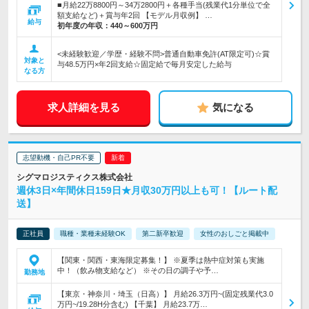
■月給22万8800円～34万2800円＋各種手当(残業代1分単位で全
額支給など)＋賞与年2回 【モデル月収例】 …
給与
初年度の年収：
440～600万円
<未経験歓迎／学歴・経験不問>普通自動車免許(AT限定可)☆賞
対象と
与48.5万円×年2回支給☆固定給で毎月安定した給与
なる方
求人詳細を見る
気になる
志望動機・自己PR不要
シグマロジスティクス株式会社
週休3日×年間休日159日★月収30万円以上も可！【ルート配
送】
正社員
職種・業種未経験OK
第二新卒歓迎
女性のおしごと掲載中
【関東・関西・東海限定募集！】 ※夏季は熱中症対策も実施
中！（飲み物支給など） ※その日の調子や予…
勤務地
【東京・神奈川・埼玉（日高）】 月給26.3万円~(固定残業代3.0
万円~/19.28H分含む) 【千葉】 月給23.7万…