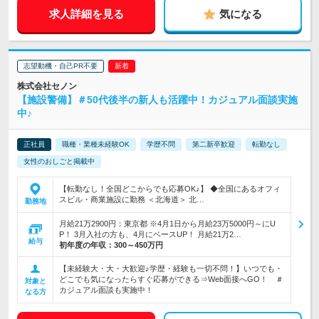
求人詳細を見る
気になる
志望動機・自己PR不要
株式会社セノン
【施設警備】＃50代後半の新人も活躍中！カジュアル面談実施
中♪
正社員
職種・業種未経験OK
学歴不問
第二新卒歓迎
転勤なし
女性のおしごと掲載中
【転勤なし！全国どこからでも応募OK♪】 ◆全国にあるオフィ
スビル・商業施設に勤務 ＜北海道＞ 北…
勤務地
月給21万2900円：東京都 ※4月1日から月給23万5000円～にU
P！ 3月入社の方も、4月にベースUP！ 月給21万2…
給与
初年度の年収：
300～450万円
【未経験大・大・大歓迎♪学歴・経験も一切不問！】いつでも・
どこでも気になったらすぐ応募ができる⇒Web面接へGO！ ＃
対象と
カジュアル面談も実施中！
なる方