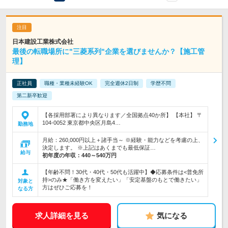
日本建設工業株式会社
最後の転職場所に"三菱系列"企業を選びませんか？【施工管
理】
正社員
職種・業種未経験OK
完全週休2日制
学歴不問
第二新卒歓迎
【各採用部署により異なります／全国拠点40か所】 【本社】 〒
104-0052 東京都中央区月島4…
勤務地
月給：260,000円以上＋諸手当～ ※経験・能力などを考慮の上、
決定します。 ※上記はあくまでも最低保証…
給与
初年度の年収：
440～540万円
【年齢不問！30代・40代・50代も活躍中】◆応募条件は<普免所
持>のみ★「働き方を変えたい」「安定基盤のもとで働きたい」
対象と
方はぜひご応募を！
なる方
求人詳細を見る
気になる