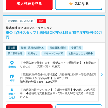
求人詳細を見る
気になる
志望動機・自己PR不要
株式会社コプロコンストラクション
※◇【点検スタッフ】未経験OK/年休125日/初年度年収例400万
円
正社員
職種・業種未経験OK
完全週休2日制
学歴不問
第二新卒歓迎
転勤なし
リモートワーク可
女性のおしごと掲載中
【 全国各地で募集します！希望エリアで通勤可能 】 ▼転勤はあ
りません！ 〈 支店一覧 〉 札幌支…
勤務地
【関東(東京/千葉/神奈川/埼玉)】 月給29万1230円＋皆勤手当1万
円 【関西(大阪/京都/兵庫)】 月給29万13…
給与
初年度の年収：
300～1,200万円
【 未経験歓迎ポジション 】【 経験者優遇 】◆20代～30代活躍
中！ ◆資格取得支援制度あり＜5万～最大20万円支給＞※規定
対象と
による
なる方