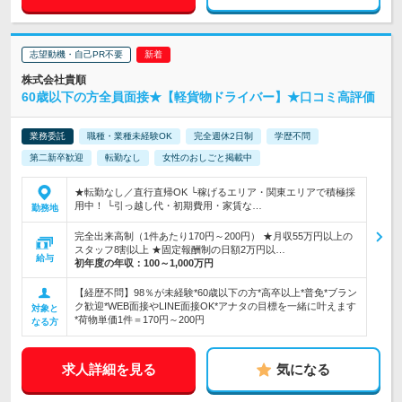
志望動機・自己PR不要
株式会社貴順
60歳以下の方全員面接★【軽貨物ドライバー】★口コミ高評価
業務委託
職種・業種未経験OK
完全週休2日制
学歴不問
第二新卒歓迎
転勤なし
女性のおしごと掲載中
★転勤なし／直行直帰OK └稼げるエリア・関東エリアで積極採
用中！ └引っ越し代・初期費用・家賃な…
勤務地
完全出来高制（1件あたり170円～200円） ★月収55万円以上の
スタッフ8割以上 ★固定報酬制の日額2万円以…
給与
初年度の年収：
100～1,000万円
【経歴不問】98％が未経験*60歳以下の方*高卒以上*普免*ブラン
ク歓迎*WEB面接やLINE面接OK*アナタの目標を一緒に叶えます
対象と
*荷物単価1件＝170円～200円
なる方
求人詳細を見る
気になる