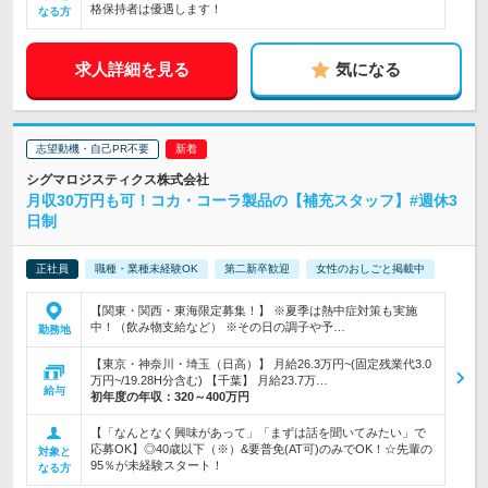
格保持者は優遇します！
なる方
求人詳細を見る
気になる
志望動機・自己PR不要
シグマロジスティクス株式会社
月収30万円も可！コカ・コーラ製品の【補充スタッフ】#週休3
日制
正社員
職種・業種未経験OK
第二新卒歓迎
女性のおしごと掲載中
【関東・関西・東海限定募集！】 ※夏季は熱中症対策も実施
中！（飲み物支給など） ※その日の調子や予…
勤務地
【東京・神奈川・埼玉（日高）】 月給26.3万円~(固定残業代3.0
万円~/19.28H分含む) 【千葉】 月給23.7万…
給与
初年度の年収：
320～400万円
【「なんとなく興味があって」「まずは話を聞いてみたい」で
応募OK】◎40歳以下（※）&要普免(AT可)のみでOK！☆先輩の
対象と
95％が未経験スタート！
なる方