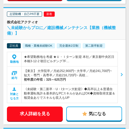
志望動機・自己PR不要
株式会社アクティオ
＼未経験からプロに／建設機械メンテナンス【業務（機械整
備）】
正社員
職種・業種未経験OK
完全週休2日制
第二新卒歓迎
★希望勤務地を考慮 ★Ｕ・Ｉターン歓迎 本社／東京都中央区日
本橋3-12-2 朝日ビルヂング7F…
勤務地
【東京】 大学院卒／月給252,900円~ 大学卒／月給241,700円~
短大・専門・高専卒／月給216,720円~ 高校…
給与
初年度の年収：
325～625万円
《未経験・第二新卒・U・Iターン大歓迎》◆高卒以上＆普通自
動車運転免許＆基本的なPCスキルがあればOK◆資格取得支援＆
対象と
報奨金ありでスキルも収入もUP
なる方
求人詳細を見る
気になる