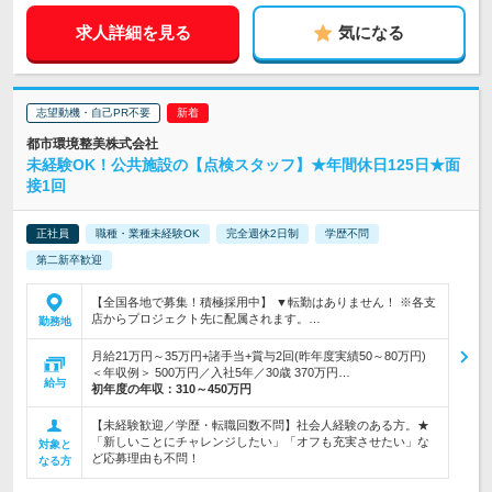
求人詳細を見る
気になる
志望動機・自己PR不要
都市環境整美株式会社
未経験OK！公共施設の【点検スタッフ】★年間休日125日★面
接1回
正社員
職種・業種未経験OK
完全週休2日制
学歴不問
第二新卒歓迎
【全国各地で募集！積極採用中】 ▼転勤はありません！ ※各支
店からプロジェクト先に配属されます。…
勤務地
月給21万円～35万円+諸手当+賞与2回(昨年度実績50～80万円)
＜年収例＞ 500万円／入社5年／30歳 370万円…
給与
初年度の年収：
310～450万円
【未経験歓迎／学歴・転職回数不問】社会人経験のある方。★
「新しいことにチャレンジしたい」「オフも充実させたい」な
対象と
ど応募理由も不問！
なる方