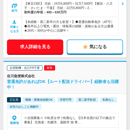
【東京23区】 月給：24万6,800円～31万7,500円 【横浜・八王
子・さいたま・千葉】 月給：22万6,800円～2…
給与
初年度の年収：
400～630万円
【未経験・第二新卒の方も歓迎！】◆普通自動車免許（AT可）
◆高卒以上◎電気・通信・情報系の経験・資格がある方は優遇
対象と
★20代～30代が中心に活躍中！
なる方
求人詳細を見る
気になる
志望動機・自己PR不要
佐川急便株式会社
普通免許があればOK【ルート配送ドライバー】経験者も活躍
中！
正社員
職種・業種未経験OK
学歴不問
第二新卒歓迎
転勤なし
女性のおしごと掲載中
☆全国募集☆ ※転居を伴う転勤なし 【日本全国の以下の拠点で
募集】 北海道：札幌市、函館市 他 青…
勤務地