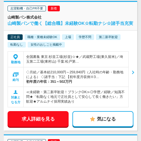
志望動機・自己PR不要
山崎製パン株式会社
山崎製パンで働く【総合職】未経験OK☆転勤ナシ☆諸手当充実
正社員
職種・業種未経験OK
上場
学歴不問
第二新卒歓迎
転勤なし
女性のおしごと掲載中
全国募集 東京:杉並工場(杉並)☆★／武蔵野工場(東久留米)／埼
玉第二工場(東村山) 千葉:松戸第…
勤務地
◇月給／基本給210,000円～259,840円（入社時の年齢・勤務地
による） ◇諸手当：下記 【初年度月収例※3…
給与
初年度の年収：
351～502万円
≪未経験・第二新卒歓迎！ブランクOK≫◎学歴／経験／知識不
問★「転勤なく地元で正社員として安心して長く働きたい」方
対象と
歓迎★アルムナイ採用実績あり
なる方
求人詳細を見る
気になる