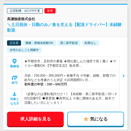
志望動機・自己PR不要
高瀬物産株式会社
＼土日祝休・日勤のみ／食を支える【配送ドライバー】未経験
歓迎
正社員
職種・業種未経験OK
第二新卒歓迎
転勤なし
女性のおしごと掲載中
★宇都宮市、足利市の募集 ★慣れ親しんだ場所で長く働く ★マ
イカー通勤OK 【宇都宮支店】 栃木県…
勤務地
月給：230,000～305,000円＋各種手当 ※年齢、経験、前職での
給与などを考慮のうえ決定 ※試用期間3ヶ月…
給与
初年度の年収：
330～500万円
《必要なのは運転免許だけ！》【未経験・第二新卒歓迎／20～3
0代活躍中】◆要普免 ◆高卒以上 ※食に興味のある方、栃木で
対象と
活躍したい方にピッタリ！
なる方
求人詳細を見る
気になる