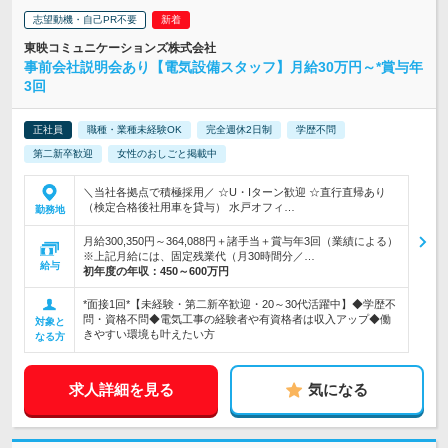
志望動機・自己PR不要
東映コミュニケーションズ株式会社
事前会社説明会あり【電気設備スタッフ】月給30万円～*賞与年
3回
正社員
職種・業種未経験OK
完全週休2日制
学歴不問
第二新卒歓迎
女性のおしごと掲載中
＼当社各拠点で積極採用／ ☆U・Iターン歓迎 ☆直行直帰あり
（検定合格後社用車を貸与） 水戸オフィ…
勤務地
月給300,350円～364,088円＋諸手当＋賞与年3回（業績による）
※上記月給には、固定残業代（月30時間分／…
給与
初年度の年収：
450～600万円
*面接1回*【未経験・第二新卒歓迎・20～30代活躍中】◆学歴不
問・資格不問◆電気工事の経験者や有資格者は収入アップ◆働
対象と
きやすい環境も叶えたい方
なる方
求人詳細を見る
気になる