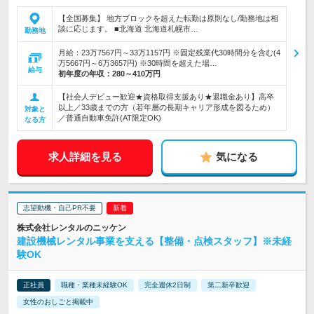
【全国募集】 地方ブロックを超えた転勤は原則なし/勤務地は相
談に応じます。 ■北海道 北海道札幌市…
勤務地
月給：23万7567円～33万1157円 ※固定残業代30時間分を含む(4
万5667円～6万3657円) ※30時間を超えた場…
給与
初年度の年収：
280～410万円
【社会人デビュー歓迎★資格取得支援あり★退職金あり】高卒
以上／33歳までの方（若年層の長期キャリア形成を図るため）
対象と
／普通自動車免許(AT限定OK)
なる方
求人詳細を見る
気になる
志望動機・自己PR不要
株式会社レンタルのニッケン
建設機械レンタル事業を支える【整備・点検スタッフ】※未経
験OK
正社員
職種・業種未経験OK
完全週休2日制
第二新卒歓迎
女性のおしごと掲載中