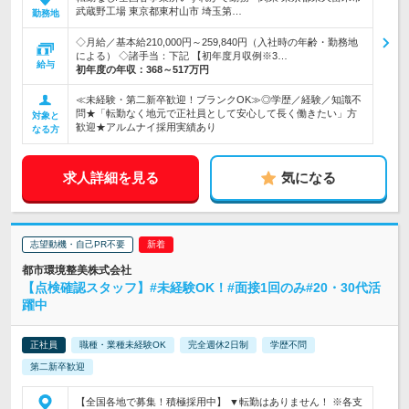
武蔵野工場 東京都東村山市 埼玉第…
勤務地
◇月給／基本給210,000円～259,840円（入社時の年齢・勤務地
による） ◇諸手当：下記 【初年度月収例※3…
給与
初年度の年収：
368～517万円
≪未経験・第二新卒歓迎！ブランクOK≫◎学歴／経験／知識不
問★「転勤なく地元で正社員として安心して長く働きたい」方
対象と
歓迎★アルムナイ採用実績あり
なる方
求人詳細を見る
気になる
志望動機・自己PR不要
都市環境整美株式会社
【点検確認スタッフ】#未経験OK！#面接1回のみ#20・30代活
躍中
正社員
職種・業種未経験OK
完全週休2日制
学歴不問
第二新卒歓迎
【全国各地で募集！積極採用中】 ▼転勤はありません！ ※各支