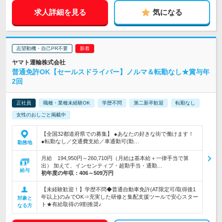
求人詳細を見る
気になる
志望動機・自己PR不要
ヤマト運輸株式会社
普通免許OK【セールスドライバー】ノルマ＆転勤なし★賞与年
2回
正社員
職種・業種未経験OK
学歴不問
第二新卒歓迎
転勤なし
女性のおしごと掲載中
【全国32都道府県での募集】 ●あなたの好きな街で働けます！
●転勤なし／交通費支給／車通勤可(勤…
勤務地
月給 194,950円～260,710円（月給は基本給＋一律手当で算
出） 加えて、インセンティブ・超勤手当・通勤…
給与
初年度の年収：
406～509万円
【未経験歓迎！】学歴不問◆普通自動車免許(AT限定可/取得後1
年以上)のみでOK⇒充実した研修と集配支援ツールで安心スター
対象と
ト★有給取得の9割推奨♪
なる方