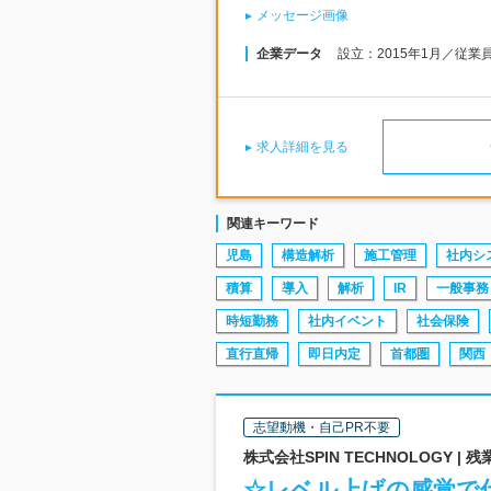
メッセージ画像
企業データ
設立：2015年1月／従業
求人詳細を見る
関連キーワード
児島
構造解析
施工管理
社内シ
積算
導入
解析
IR
一般事務
時短勤務
社内イベント
社会保険
直行直帰
即日内定
首都圏
関西
志望動機・自己PR不要
株式会社SPIN TECHNOLOGY |
☆レベル上げの感覚で