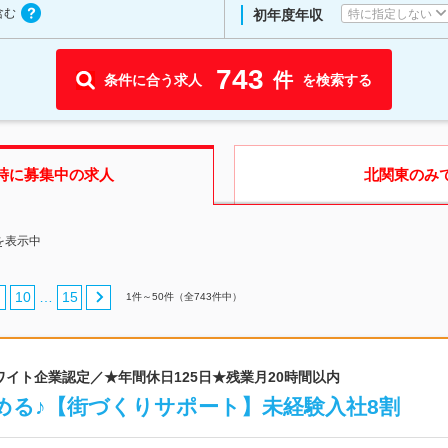
含む
特に指定しない
初年度年収
743
件
条件に合う求人
を検索する
時に募集中の求人
北関東
のみ
を表示中
10
15
…
1
件～
50
件（全
743
件中）
ホワイト企業認定／★年間休日125日★残業月20時間以内
める♪【街づくりサポート】未経験入社8割