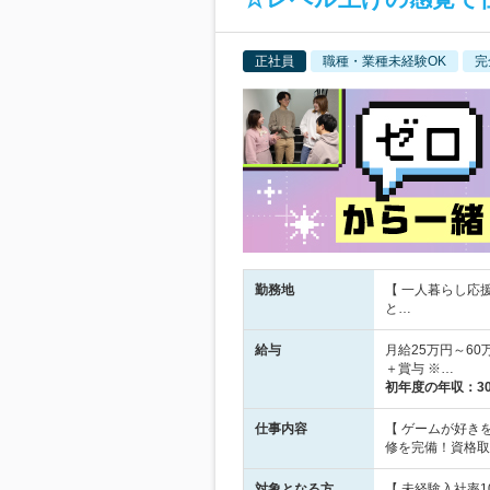
正社員
職種・業種未経験OK
完
勤務地
【 一人暮らし応
と…
給与
月給25万円～60
＋賞与 ※…
初年度の年収：
3
仕事内容
【 ゲームが好き
修を完備！資格取
対象となる方
【 未経験入社率