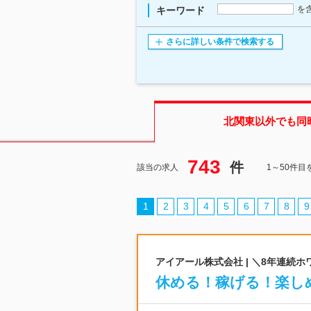
を
キーワード
さらに詳しい条件で検索する
北関東
以外でも同
743
件
該当の求人
1～50件目
1
2
3
4
5
6
7
8
9
アイアール株式会社 | ＼8年連続
休める！稼げる！楽し