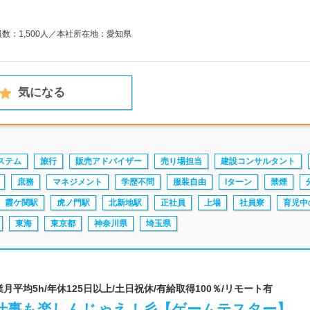
員数：1,500人／本社所在地：愛知県
気になる
ステム
旅行
販売アドバイザー
売り場担当
建設コンサルタント
庶務
マネジメント
学歴不問
服装自由
Iターン
禁煙
霞ケ関駅
虎ノ門駅
北新地駅
正社員
上場
社員寮
育児中
東海
東京都
神奈川県
埼玉県
 残業月平均5h/年休125日以上/土日祝休/有給取得100％/リモート有
仕事も楽しんじゃえ！彡【ゲームテスター】