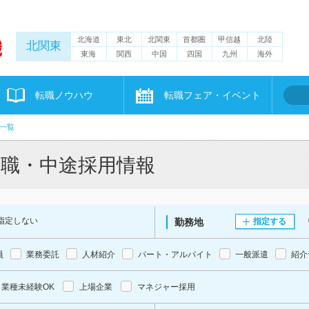
北海道
東北
北関東
首都圏
甲信越
北陸
北関東
東海
関西
中国
四国
九州
海外
転職ノウハウ
転職フェア・イベント
一覧
転職・中途採用情報
指定しない
勤務地
指定する
員
業務委託
人材紹介
パート・アルバイト
一般派遣
紹介
業種未経験OK
上場企業
マネジャー採用