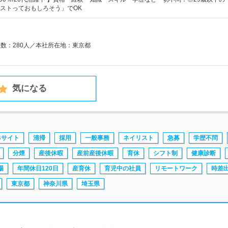
ストっておもしろそう」でOK
員数：280人／本社所在地：東京都
気になる
Bサイト
清掃
採用
一般事務
ネイリスト
急募
学歴不問
分煙
産後休暇
産前産後休暇
育休
シフト制
健康診断
場
年間休日120日
産育休
育児中の社員
リモートワーク
時差
東京都
神奈川県
埼玉県