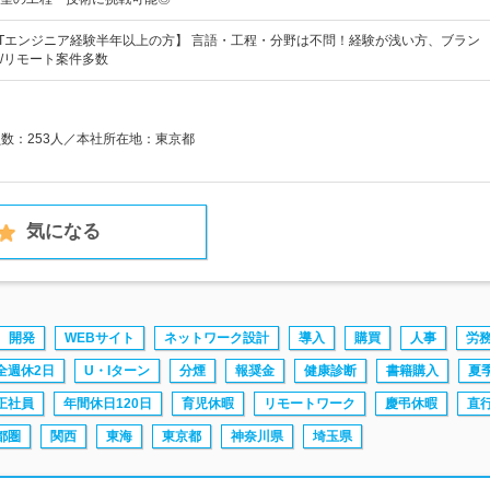
・ITエンジニア経験半年以上の方】 言語・工程・分野は不問！経験が浅い方、ブラン
/リモート案件多数
員数：253人／本社所在地：東京都
気になる
開発
WEBサイト
ネットワーク設計
導入
購買
人事
労
全週休2日
U・Iターン
分煙
報奨金
健康診断
書籍購入
夏
正社員
年間休日120日
育児休暇
リモートワーク
慶弔休暇
直
都圏
関西
東海
東京都
神奈川県
埼玉県