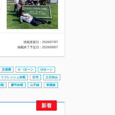
情報更新日：2026/07/07
掲載終了予定日：2026/09/07
交通費
U・Iターン
UIターン
リフレッシュ休暇
社宅
土日休み
出勤
慶弔休暇
山手線
東横線