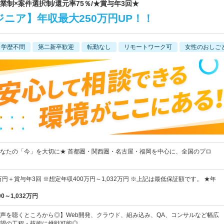
営業制×案件選択制/還元率75％/★賞与年3回★
ジニア】年収最大250万円UP！！
学歴不問
第二新卒歓迎
転勤なし
リモートワーク可
女性のおしご
なたの「今」を大切に★ 首都圏・関西圏・名古屋・福岡を中心に、全国のプロ
万円＋賞与年3回 ※想定年収400万円～1,032万円 ※上記は最低保証額です。 ★年
00～1,032万円
声を聴くところから◎】Web開発、クラウド、組み込み、QA、コンサルなど幅広
望の工程・技術に挑戦可能◎