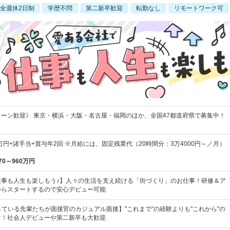
全週休2日制
学歴不問
第二新卒歓迎
転勤なし
リモートワーク可
ターン歓迎》 東京・横浜・大阪・名古屋・福岡のほか、全国47都道府県で募集中！
0万円+諸手当+賞与年2回 ※月給には、固定残業代（20時間分：3万4000円～／月）
70～960万円
仕事も人生も楽しもう♪】人々の生活を支え続ける「街づくり」のお仕事！研修＆ア
からスタートするので安心デビュー可能
している先輩たちが面接官のカジュアル面接】"これまで"の経験よりも"これから"の
す！社会人デビューや第二新卒も大歓迎