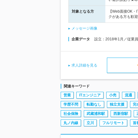
対象となる方
【Web面接OK
クがある方も歓迎
メッセージ画像
企業データ
設立：2018年1月／従業
求人詳細を見る
関連キーワード
営業
ITエンジニア
小売
流通
学歴不問
転勤なし
独立支援
完
社会保険
武蔵浦和駅
西新宿駅
丸ノ内線
立川
フルリモート
首