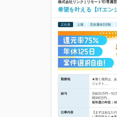
株式会社リンク | リモート可/専属
希望を叶える【ITエン
正社員
上場
完全週休2日制
勤務地
★働く場所は、あ
ジェクト…
給与
月給31万円～51
間300万円…
初年度の年収：
4
仕事内容
【まずはあなたの
い選択肢あり★希