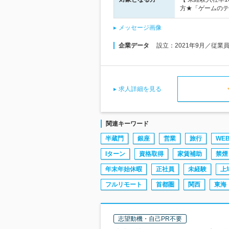
方★「ゲームのテ
メッセージ画像
企業データ
設立：2021年9月／従業
求人詳細を見る
関連キーワード
半蔵門
銀座
営業
旅行
WE
Iターン
資格取得
家賃補助
禁煙
年末年始休暇
正社員
未経験
上
フルリモート
首都圏
関西
東海
志望動機・自己PR不要