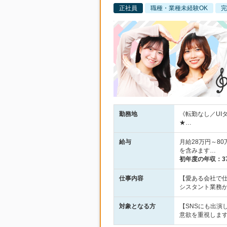
正社員
職種・業種未経験OK
完
勤務地
《転勤なし／UI
★…
給与
月給28万円～8
を含みます…
初年度の年収：
3
仕事内容
【愛ある会社で
シスタント業務
対象となる方
【SNSにも出演
意欲を重視しま