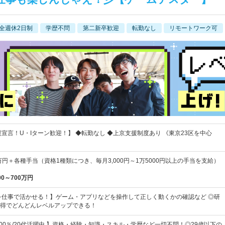
全週休2日制
学歴不問
第二新卒歓迎
転勤なし
リモートワーク可
援宣言！U・Iターン歓迎！】 ◆転勤なし ◆上京支援制度あり 《東京23区を中心
万円＋各種手当（資格1種類につき、毎月3,000円～1万5000円以上の手当を支給）
00～700万円
を仕事で活かせる！】ゲーム・アプリなどを操作して正しく動くかの確認など ◎研
得でどんどんレベルアップできる！
100％/20代活躍中 】資格・経験・知識・スキル・学歴など一切不問！◎29歳以下の