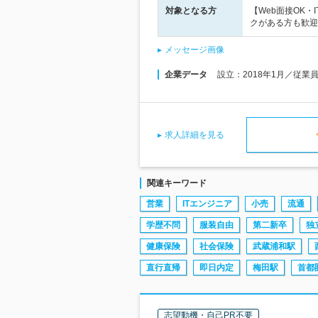
対象となる方
【Web面接OK
クがある方も歓迎
メッセージ画像
企業データ
設立：2018年1月／従業
求人詳細を見る
関連キーワード
営業
ITエンジニア
小売
流通
学歴不問
服装自由
第二新卒
独
健康保険
社会保険
武蔵浦和駅
直行直帰
即日内定
梅田駅
首都
志望動機・自己PR不要