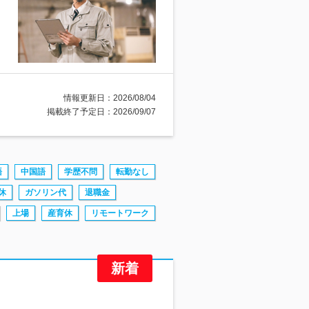
情報更新日：2026/08/04
掲載終了予定日：2026/09/07
語
中国語
学歴不問
転勤なし
休
ガソリン代
退職金
上場
産育休
リモートワーク