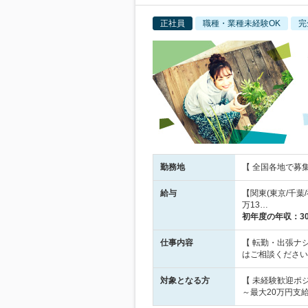
正社員
職種・業種未経験OK
完
勤務地
【 全国各地で募
給与
【関東(東京/千葉/
万13…
初年度の年収：
3
仕事内容
【 転勤・出張ナ
はご相談ください
対象となる方
【 未経験歓迎ポジ
～最大20万円支