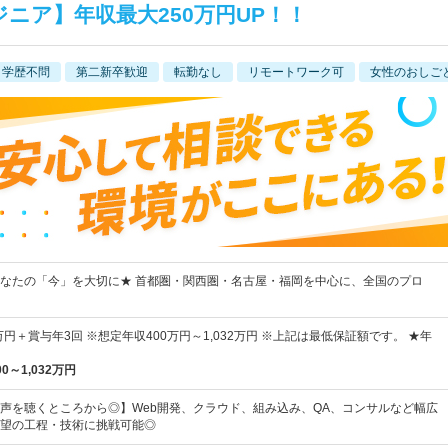
ジニア】年収最大250万円UP！！
学歴不問
第二新卒歓迎
転勤なし
リモートワーク可
女性のおしご
なたの「今」を大切に★ 首都圏・関西圏・名古屋・福岡を中心に、全国のプロ
万円＋賞与年3回 ※想定年収400万円～1,032万円 ※上記は最低保証額です。 ★年
00～1,032万円
声を聴くところから◎】Web開発、クラウド、組み込み、QA、コンサルなど幅広
望の工程・技術に挑戦可能◎