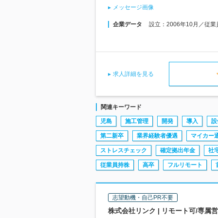
メッセージ画像
企業データ
設立：2006年10月／従
求人詳細を見る
関連キーワード
児島
施工管理
開発
導入
設
第二新卒
業界経験者優遇
マイカー
ストレスチェック
確定拠出年金
社
従業員持株
高卒
フルリモート
志望動機・自己PR不要
株式会社リンク | リモート可/専属