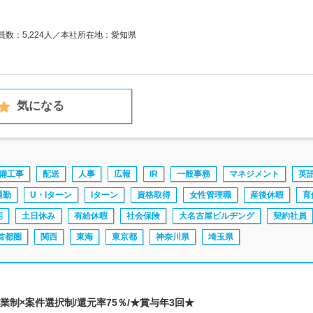
業員数：5,224人／本社所在地：愛知県
気になる
備工事
配送
人事
広報
IR
一般事務
マネジメント
英
通勤
U・Iターン
Iターン
資格取得
女性管理職
産後休暇
育
宅
土日休み
有給休暇
社会保険
大名古屋ビルヂング
契約社員
首都圏
関西
東海
東京都
神奈川県
埼玉県
営業制×案件選択制/還元率75％/★賞与年3回★