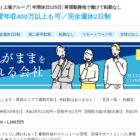
| 上場グループ│年間休日125日│希望勤務地で働けて転勤なし
度年収400万以上も可／完全週休2日制
全週休2日制
第二新卒歓迎
転勤なし
リモートワーク可
女性のおし
集します！希望エリアで通勤可能 】 ▼転勤はありません！ 〈 支店一覧 〉 札幌支…
神奈川/埼玉)】 月給29万1230円＋皆勤手当1万円 【関西(大阪/京都/兵庫)】 月給29
00～1,200万円
ちづくりに携われる！】書類作成やスケジュール管理、現場サポートといった事務
す ★オフィスと現場のバランスが◎