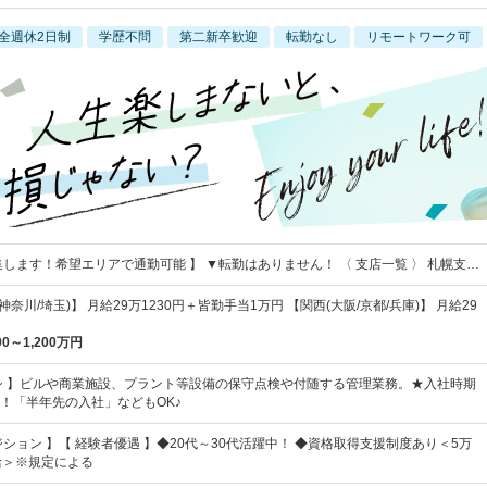
全週休2日制
学歴不問
第二新卒歓迎
転勤なし
リモートワーク可
集します！希望エリアで通勤可能 】 ▼転勤はありません！ 〈 支店一覧 〉 札幌支…
神奈川/埼玉)】 月給29万1230円＋皆勤手当1万円 【関西(大阪/京都/兵庫)】 月給29
00～1,200万円
シ 】ビルや商業施設、プラント等設備の保守点検や付随する管理業務。★入社時期
！「半年先の入社」などもOK♪
ション 】【 経験者優遇 】◆20代～30代活躍中！ ◆資格取得支援制度あり＜5万
給＞※規定による