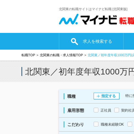
北関東の転職サイトはマイナビ転職 [北関東版]
求人を検索する
転職TOP
北関東の転職・求人情報TOP
北関東／初年度年収1000万円
北関東／初年度年収1000
特に
職種
指定する
雇用形態
正社員
契約社
こだわり
職種未経験OK