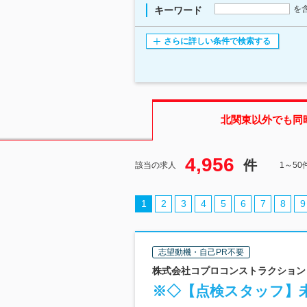
を
キーワード
さらに詳しい条件で検索する
北関東
以外でも同
4,956
件
該当の求人
1～5
1
2
3
4
5
6
7
8
9
志望動機・自己PR不要
株式会社コプロコンストラクション 
※◇【点検スタッフ】未経