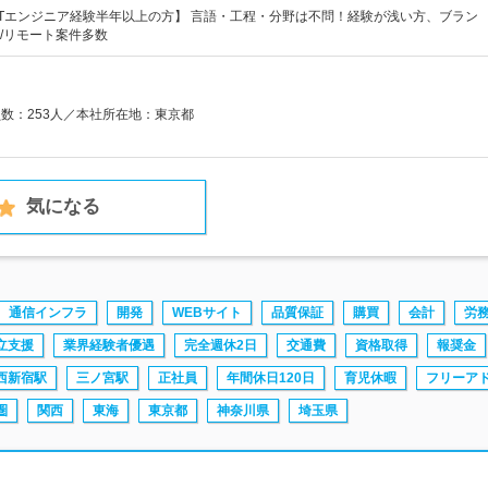
・ITエンジニア経験半年以上の方】 言語・工程・分野は不問！経験が浅い方、ブラン
/リモート案件多数
員数：253人／本社所在地：東京都
気になる
通信インフラ
開発
WEBサイト
品質保証
購買
会計
労
立支援
業界経験者優遇
完全週休2日
交通費
資格取得
報奨金
西新宿駅
三ノ宮駅
正社員
年間休日120日
育児休暇
フリーア
圏
関西
東海
東京都
神奈川県
埼玉県