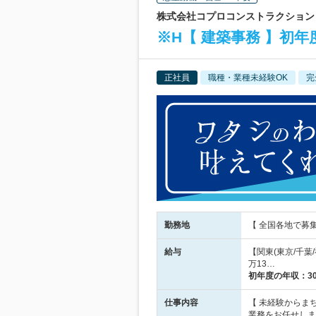
株式会社コプロコンストラクション 
※H【 建築事務 】初年
正社員
職種・業種未経験OK
完
勤務地
【 全国各地で募
給与
【関東(東京/千葉/
万13…
初年度の年収：
3
仕事内容
【 未経験からま
業務をお任せしま