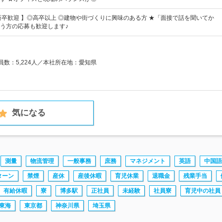
新卒歓迎 】◎高卒以上 ◎建物や街づくりに興味のある方 ★「面接で話を聞いてか
う方の応募も歓迎します♪
業員数：5,224人／本社所在地：愛知県
気になる
測量
物流管理
一般事務
庶務
マネジメント
英語
中国語
ターン
禁煙
産休
産後休暇
育児休業
退職金
残業手当
有給休暇
寮
博多駅
正社員
未経験
社員寮
育児中の社員
東海
東京都
神奈川県
埼玉県