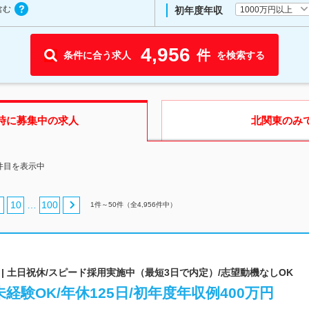
含む
1000万円以上
初年度年収
4,956
件
条件に合う求人
を検索する
時に募集中の求人
北関東
のみ
0件目を表示中
10
100
…
1
件～
50
件（全
4,956
件中）
| 土日祝休/スピード採用実施中（最短3日で内定）/志望動機なしOK
験OK/年休125日/初年度年収例400万円