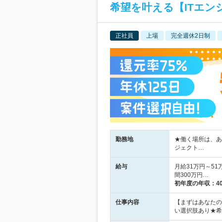
希望を叶える【ITエン
正社員
上場
完全週休2日制
勤務地
★働く場所は、あ
ジェクト…
給与
月給31万円～51
間300万円…
初年度の年収：
4
仕事内容
【まずはあなたの
い選択肢あり★希