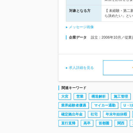
対象となる方
【 未経験・第二
ら決めたい」とい
メッセージ画像
企業データ
設立：2006年10月／従
求人詳細を見る
関連キーワード
大宮
営業
構造解析
施工管理
業界経験者優遇
マイカー通勤
U・I
確定拠出年金
社宅
年末年始休暇
直行直帰
高卒
首都圏
関西