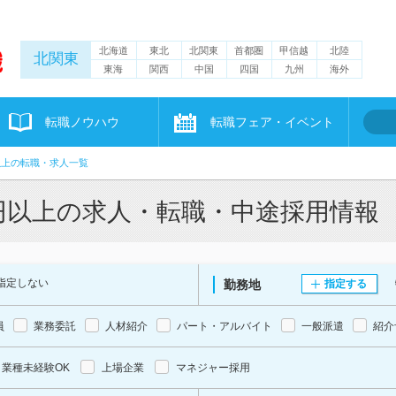
北海道
東北
北関東
首都圏
甲信越
北陸
北関東
東海
関西
中国
四国
九州
海外
転職ノウハウ
転職フェア・イベント
以上の転職・求人一覧
万円以上の求人・転職・中途採用情報
指定しない
勤務地
指定する
員
業務委託
人材紹介
パート・アルバイト
一般派遣
紹介
業種未経験OK
上場企業
マネジャー採用