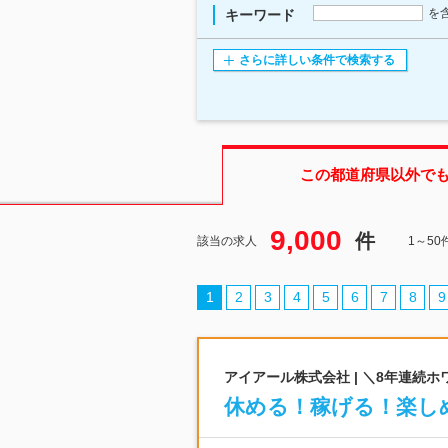
を
キーワード
さらに詳しい条件で検索する
この都道府県
以外で
9,000
件
該当の求人
1～5
1
2
3
4
5
6
7
8
9
アイアール株式会社 | ＼8年連続
休める！稼げる！楽し