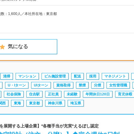
員数：1,600人／本社所在地：東京都
気になる
清掃
マンション
ビル施設管理
配送
採用
マネジメント
U・Iターン
UIターン
資格取得
禁煙
分煙
女性管理職
社会保険
住吉駅
正社員
未経験
年間休日120日
育児休暇
関西
東海
東京都
神奈川県
埼玉県
店舗を展開する上場企業】*各種手当が充実*えるぼし認定