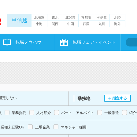
北海道
東北
北関東
首都圏
甲信越
北陸
甲信越
東海
関西
中国
四国
九州
海外
転職ノウハウ
転職フェア・イベント
指定しない
勤務地
指定する
員
業務委託
人材紹介
パート・アルバイト
一般派遣
紹介
業種未経験OK
上場企業
マネジャー採用