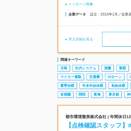
メッセージ画像
企業データ
設立：2015年1月／従業
求人詳細を見る
関連キーワード
児島
社内システム
測量
製図
マイカー通勤
交通費
UIターン
夏季休暇
年末年始休暇
有給休暇
首都圏
関西
東海
東京都
神
都市環境整美株式会社 | 年間休日
【点検確認スタッフ】#