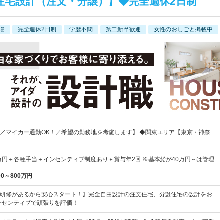
住宅設計（注文・分譲）】◆完全週休2日制
場
完全週休2日制
学歴不問
第二新卒歓迎
女性のおしごと掲載中
／マイカー通勤OK！／希望の勤務地を考慮します】 ◆関東エリア【東京・神奈
5万円＋各種手当＋インセンティブ制度あり＋賞与年2回 ※基本給が40万円～は管理
00～800万円
研修があるから安心スタート！】完全自由設計の注文住宅、分譲住宅の設計をお
ンセンティブで頑張りを評価！