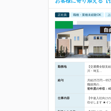
お客様に寄り添える【
正社員
職種・業種未経験OK
上
勤務地
【交通費全額支給
川・埼玉…
給与
月給25万円～6
職採用の…
初年度の年収：
4
仕事内容
【中途入社向けの
任せします ★イ