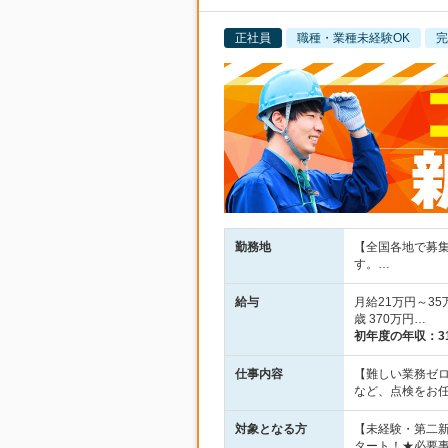
正社員
職種・業種未経験OK
完
勤務地
【全国各地で募集
す。…
給与
月給21万円～35
歳 370万円…
初年度の年収：
3
仕事内容
【難しい業務ゼ
など、点検をお任
対象となる方
【未経験・第二
タート！★必要