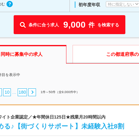
含む
特に指定しない
初年度年収
9,000
件
条件に合う求人
を検索する
も同時に募集中の求人
この都道府県
の
0件目を表示中
10
180
…
1
件～
50
件（全
9,000
件中）
ホワイト企業認定／★年間休日125日★残業月20時間以内
める♪【街づくりサポート】未経験入社8割