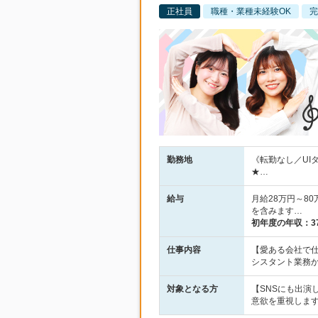
正社員
職種・業種未経験OK
完
勤務地
《転勤なし／UI
★…
給与
月給28万円～8
を含みます…
初年度の年収：
3
仕事内容
【愛ある会社で
シスタント業務
対象となる方
【SNSにも出演
意欲を重視しま