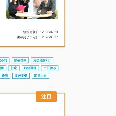
情報更新日：2026/07/23
掲載終了予定日：2026/08/27
歴不問
服装自由
完全週休2日
制服
社宅
時短勤務
土日休み
し費用
直行直帰
即日内定