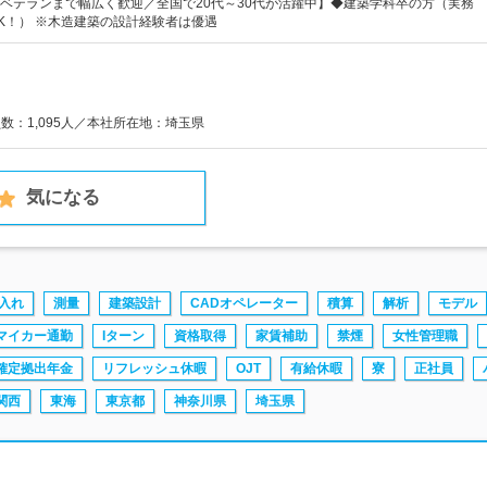
ベテランまで幅広く歓迎／全国で20代～30代が活躍中】◆建築学科卒の方（実務
K！） ※木造建築の設計経験者は優遇
員数：1,095人／本社所在地：埼玉県
気になる
入れ
測量
建築設計
CADオペレーター
積算
解析
モデル
マイカー通勤
Iターン
資格取得
家賃補助
禁煙
女性管理職
確定拠出年金
リフレッシュ休暇
OJT
有給休暇
寮
正社員
関西
東海
東京都
神奈川県
埼玉県