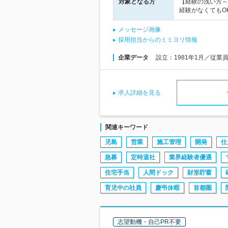
対象となる方
【経験の浅い方～
経験がなくてもO
メッセージ画像
採用担当からのミミヨリ情報
企業データ
設立：1981年1月／従業
求人詳細を見る
関連キーワード
児島
営業
施工管理
開発
仕
急募
定時退社
業界経験者優遇
住宅手当
人間ドック
財形貯蓄
育児中の社員
慶弔休暇
首都圏
志望動機・自己PR不要