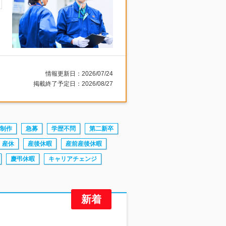
情報更新日：2026/07/24
掲載終了予定日：2026/08/27
制作
急募
学歴不問
第二新卒
産休
産後休暇
産前産後休暇
慶弔休暇
キャリアチェンジ