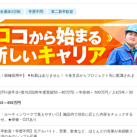
全週休2日制
学歴不問
第二新卒歓迎
！積極採用中】 ▼転勤はありません！ ※各支店からプロジェクト先に配属されま
万円+諸手当+賞与2回(昨年度実績50～80万円) ＜年収例＞ 500万円／入社5年／30
10～450万円
ロ・ルーティンワークで覚えやすい◎】施設内で項目に応じた内容をチェックする
せ。★研修・OJTあり
新卒歓迎！学歴不問】元アルバイト、営業、飲食など、ほとんどの先輩が未経験ス
事項のみのシンプル応募