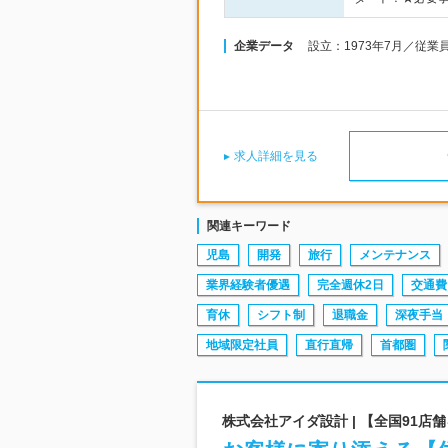
企業データ
設立：1973年7月／従業
求人詳細を見る
関連キーワード
児島
開発
旅行
メンテナンス
業界経験者優遇
完全週休2日
交通費
育休
シフト制
退職金
深夜手当
地域限定社員
直行直帰
首都圏
株式会社アイダ設計 | 【全国91