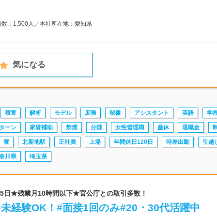
員数：1,500人／本社所在地：愛知県
気になる
積算
解析
モデル
庶務
秘書
アシスタント
英語
学
Iターン
家賃補助
禁煙
分煙
女性管理職
産休
退職金
寮
北新地駅
正社員
上場
年間休日120日
時差出勤
引越
奈川県
埼玉県
125日★残業月10時間以下★官公庁との取引多数！
未経験OK！#面接1回のみ#20・30代活躍中