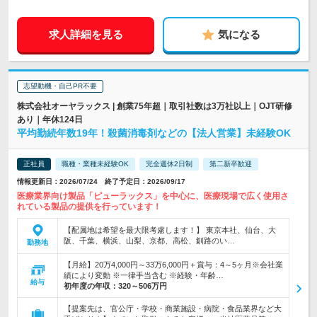
求人詳細を見る
気になる
志望動機・自己PR不要
株式会社オーヤラックス | 創業75年超｜取引社数は3万社以上｜OJT研修
あり｜年休124日
平均勤続年数19年！殺菌消毒剤などの【法人営業】未経験OK
正社員
職種・業種未経験OK
完全週休2日制
第二新卒歓迎
情報更新日：2026/07/24 終了予定日：2026/09/17
医療業界向け製品「ピューラックス」を中心に、医療現場で広く使用さ
れている製品の提供を行っています！
【配属地は希望を最大限考慮します！】 東京本社、仙台、大
阪、千葉、横浜、山梨、京都、高松、釧路のい…
勤務地
【月給】20万4,000円～33万6,000円＋賞与：4～5ヶ月※会社業
績により変動 ※一律手当含む ※経験・年齢…
給与
初年度の年収：
320～506万円
【提案先は、官公庁・学校・商業施設・病院・食品業界など大