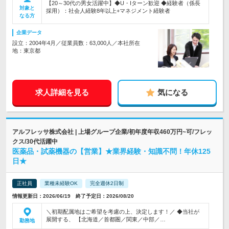
【20～30代の男女活躍中】◆U・Iターン歓迎 ◆経験者（係長
対象と
採用）：社会人経験8年以上+マネジメント経験者
なる方
企業データ
設立：2004年4月／従業員数：63,000人／本社所在
地：東京都
求人詳細を見る
気になる
アルフレッサ株式会社 | 上場グループ企業/初年度年収460万円~可/フレッ
クス/30代活躍中
医薬品・試薬機器の【営業】★業界経験・知識不問！年休125
日★
正社員
業種未経験OK
完全週休2日制
情報更新日：2026/06/19 終了予定日：2026/08/20
＼初期配属地はご希望を考慮の上、決定します！／ ◆当社が
展開する、 【北海道／首都圏／関東／中部／…
勤務地