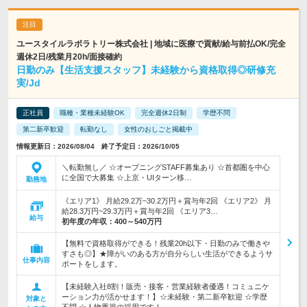
ユースタイルラボラトリー株式会社 | 地域に医療で貢献/給与前払OK/完全
週休2日/残業月20h/面接確約
日勤のみ【生活支援スタッフ】未経験から資格取得◎研修充
実/Jd
正社員
職種・業種未経験OK
完全週休2日制
学歴不問
第二新卒歓迎
転勤なし
女性のおしごと掲載中
情報更新日：2026/08/04 終了予定日：2026/10/05
＼転勤無し／ ☆オープニングSTAFF募集あり ☆首都圏を中心
に全国で大募集 ☆上京・UIターン移…
勤務地
《エリア1》 月給29.2万~30.2万円＋賞与年2回 《エリア2》 月
給28.3万円~29.3万円＋賞与年2回 《エリア3…
給与
初年度の年収：
400～540万円
【無料で資格取得ができる！残業20h以下・日勤のみで働きや
すさも◎】★障がいのある方が自分らしい生活ができるようサ
仕事内容
ポートをします。
【未経験入社8割！販売・接客・営業経験者優遇！コミュニケ
ーション力が活かせます！】☆未経験・第二新卒歓迎 ☆学歴
対象と