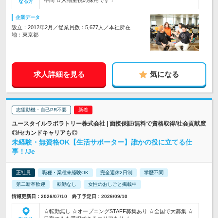
不問 ☆人物重視の採用です！
なる方
企業データ
設立：2012年2月／従業員数：5,677人／本社所在
地：東京都
求人詳細を見る
気になる
志望動機・自己PR不要
ユースタイルラボラトリー株式会社 | 面接保証/無料で資格取得/社会貢献度
◎/セカンドキャリアも◎
未経験・無資格OK【生活サポーター】誰かの役に立てる仕
事！/Je
正社員
職種・業種未経験OK
完全週休2日制
学歴不問
第二新卒歓迎
転勤なし
女性のおしごと掲載中
情報更新日：2026/07/10 終了予定日：2026/09/10
☆転勤無し ☆オープニングSTAFF募集あり ☆全国で大募集 ☆