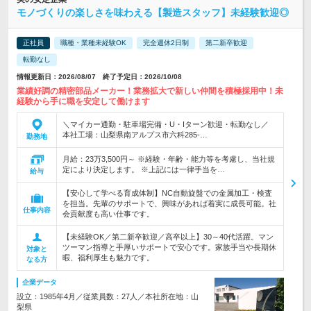
モノづくりの楽しさを味わえる【製造スタッフ】未経験歓迎◎
正社員
職種・業種未経験OK
完全週休2日制
第二新卒歓迎
転勤なし
情報更新日：2026/08/07 終了予定日：2026/10/08
業績好調の精密部品メーカー！業務拡大で新しい仲間を積極採用中！未
経験から手に職を安定して働けます
＼マイカー通勤・駐車場完備・U・Iターン歓迎・転勤なし／
本社工場：山梨県南アルプス市六科285-…
勤務地
月給：23万3,500円～ ※経験・年齢・能力等を考慮し、当社規
定により決定します。 ※上記には一律手当を…
給与
【安心して学べる育成体制】NC自動旋盤での金属加工・検査
を担当。先輩のサポートで、興味があれば着実に成長可能。社
仕事内容
会貢献度も高い仕事です。
【未経験OK／第二新卒歓迎／高卒以上】30～40代活躍。マン
ツーマン指導と手厚いサポートで安心です。家族手当や長期休
対象と
暇、福利厚生も魅力です。
なる方
企業データ
設立：1985年4月／従業員数：27人／本社所在地：山
梨県