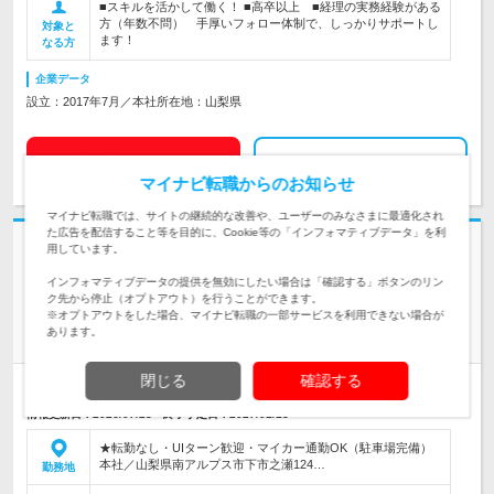
■スキルを活かして働く！ ■高卒以上 ■経理の実務経験がある
方（年数不問） 手厚いフォロー体制で、しっかりサポートし
対象と
ます！
なる方
企業データ
設立：2017年7月／本社所在地：山梨県
求人詳細を見る
気になる
マイナビ転職からのお知らせ
マイナビ転職では、サイトの継続的な改善や、ユーザーのみなさまに最適化され
た広告を配信すること等を目的に、Cookie等の「インフォマティブデータ」を利
志望動機・自己PR不要
用しています。
株式会社オーテックメカニカル | 【創業40周年！黒字経営継続中】土日祝
インフォマティブデータの提供を無効にしたい場合は「確認する」ボタンのリン
休み／充実の福利厚生
ク先から停止（オプトアウト）を行うことができます。
山梨で働く 【部品発注担当】＊年休130日＊平均賞与6.3ヶ月以
※オプトアウトをした場合、マイナビ転職の一部サービスを利用できない場合が
あります。
上
閉じる
確認する
正社員
完全週休2日制
学歴不問
転勤なし
情報更新日：2026/07/28 終了予定日：2027/01/18
★転勤なし・UIターン歓迎・マイカー通勤OK（駐車場完備）
本社／山梨県南アルプス市下市之瀬124…
勤務地