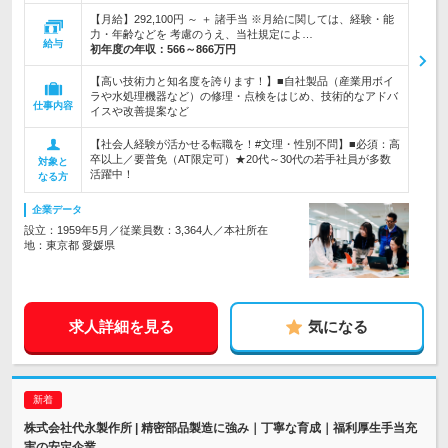
【月給】292,100円 ～ ＋ 諸手当 ※月給に関しては、経験・能
力・年齢などを 考慮のうえ、当社規定によ…
給与
初年度の年収：
566～866万円
【高い技術力と知名度を誇ります！】■自社製品（産業用ボイ
ラや水処理機器など）の修理・点検をはじめ、技術的なアドバ
仕事内容
イスや改善提案など
【社会人経験が活かせる転職を！#文理・性別不問】■必須：高
卒以上／要普免（AT限定可）★20代～30代の若手社員が多数
対象と
活躍中！
なる方
企業データ
設立：1959年5月／従業員数：3,364人／本社所在
地：東京都 愛媛県
求人詳細を見る
気になる
株式会社代永製作所 | 精密部品製造に強み｜丁寧な育成｜福利厚生手当充
実の安定企業