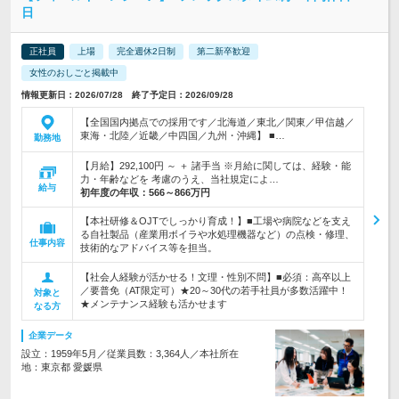
日
正社員
上場
完全週休2日制
第二新卒歓迎
女性のおしごと掲載中
情報更新日：2026/07/28 終了予定日：2026/09/28
【全国国内拠点での採用です／北海道／東北／関東／甲信越／
東海・北陸／近畿／中四国／九州・沖縄】 ■…
勤務地
【月給】292,100円 ～ ＋ 諸手当 ※月給に関しては、経験・能
力・年齢などを 考慮のうえ、当社規定によ…
給与
初年度の年収：
566～866万円
【本社研修＆OJTでしっかり育成！】■工場や病院などを支え
る自社製品（産業用ボイラや水処理機器など）の点検・修理、
仕事内容
技術的なアドバイス等を担当。
【社会人経験が活かせる！文理・性別不問】■必須：高卒以上
／要普免（AT限定可）★20～30代の若手社員が多数活躍中！
対象と
★メンテナンス経験も活かせます
なる方
企業データ
設立：1959年5月／従業員数：3,364人／本社所在
地：東京都 愛媛県