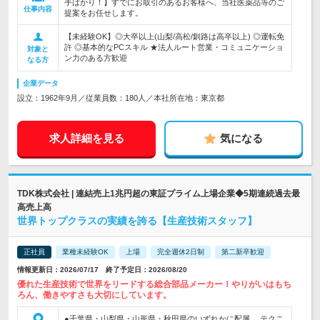
手ばかり！】すでにお取引のあるお客様へ、当社医薬品等のご
仕事内容
提案をお任せします。
【未経験OK】◎大卒以上(山梨/高松/釧路は高卒以上) ◎運転免
許 ◎基本的なPCスキル ★法人ルート営業・コミュニケーショ
対象と
ン力のある方歓迎
なる方
企業データ
設立：1962年9月／従業員数：180人／本社所在地：東京都
求人詳細を見る
気になる
TDK株式会社 | 連結売上1兆円超の東証プライム上場企業◆5期連続過去最
高売上高
世界トップクラスの実績を誇る【生産技術スタッフ】
正社員
業種未経験OK
上場
完全週休2日制
第二新卒歓迎
情報更新日：2026/07/17 終了予定日：2026/08/20
優れた生産技術で世界をリードする総合部品メーカー！やりがいはもち
ろん、働きやすさも大切にしています。
●千葉県・山梨県・山形県・秋田県のいずれかに配属。 テクニ