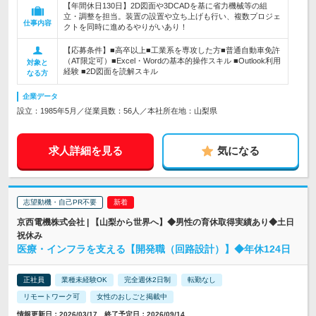
【年間休日130日】2D図面や3DCADを基に省力機械等の組
立・調整を担当。装置の設置や立ち上げも行い、複数プロジェ
仕事内容
クトを同時に進めるやりがいあり！
【応募条件】■高卒以上■工業系を専攻した方■普通自動車免許
（AT限定可）■Excel・Wordの基本的操作スキル ■Outlook利用
対象と
経験 ■2D図面を読解スキル
なる方
企業データ
設立：1985年5月／従業員数：56人／本社所在地：山梨県
求人詳細を見る
気になる
志望動機・自己PR不要
京西電機株式会社 | 【山梨から世界へ】◆男性の育休取得実績あり◆土日
祝休み
医療・インフラを支える【開発職（回路設計）】◆年休124日
正社員
業種未経験OK
完全週休2日制
転勤なし
リモートワーク可
女性のおしごと掲載中
情報更新日：2026/03/17 終了予定日：2026/09/14