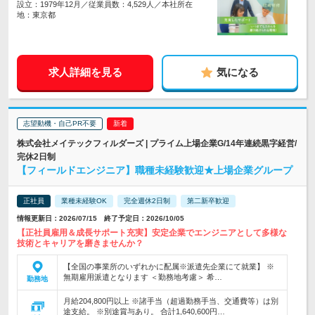
設立：1979年12月／従業員数：4,529人／本社所在
地：東京都
求人詳細を見る
気になる
志望動機・自己PR不要
株式会社メイテックフィルダーズ | プライム上場企業G/14年連続黒字経営/
完休2日制
【フィールドエンジニア】職種未経験歓迎★上場企業グループ
正社員
業種未経験OK
完全週休2日制
第二新卒歓迎
情報更新日：2026/07/15 終了予定日：2026/10/05
【正社員雇用＆成長サポート充実】安定企業でエンジニアとして多様な
技術とキャリアを磨きませんか？
【全国の事業所のいずれかに配属※派遣先企業にて就業】 ※
無期雇用派遣となります ＜勤務地考慮＞ 希…
勤務地
月給204,800円以上 ※諸手当（超過勤務手当、交通費等）は別
途支給。 ※別途賞与あり。 合計1,640,600円…