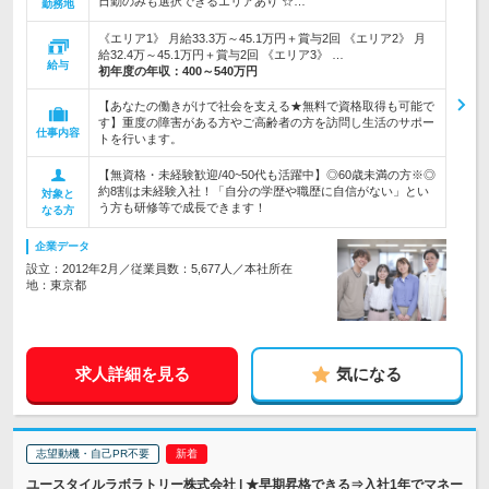
日勤のみも選択できるエリアあり ☆…
勤務地
《エリア1》 月給33.3万～45.1万円＋賞与2回 《エリア2》 月
給32.4万～45.1万円＋賞与2回 《エリア3》 …
給与
初年度の年収：
400～540万円
【あなたの働きがけで社会を支える★無料で資格取得も可能で
す】重度の障害がある方やご高齢者の方を訪問し生活のサポー
仕事内容
トを行います。
【無資格・未経験歓迎/40~50代も活躍中】◎60歳未満の方※◎
約8割は未経験入社！「自分の学歴や職歴に自信がない」とい
対象と
う方も研修等で成長できます！
なる方
企業データ
設立：2012年2月／従業員数：5,677人／本社所在
地：東京都
求人詳細を見る
気になる
志望動機・自己PR不要
ユースタイルラボラトリー株式会社 | ★早期昇格できる⇒入社1年でマネー