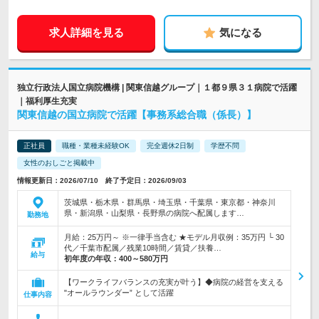
求人詳細を見る
気になる
独立行政法人国立病院機構 | 関東信越グループ｜１都９県３１病院で活躍
｜福利厚生充実
関東信越の国立病院で活躍【事務系総合職（係長）】
正社員
職種・業種未経験OK
完全週休2日制
学歴不問
女性のおしごと掲載中
情報更新日：2026/07/10 終了予定日：2026/09/03
茨城県・栃木県・群馬県・埼玉県・千葉県・東京都・神奈川
県・新潟県・山梨県・長野県の病院へ配属します…
勤務地
月給：25万円～ ※一律手当含む ★モデル月収例：35万円 └ 30
代／千葉市配属／残業10時間／賃貸／扶養…
給与
初年度の年収：
400～580万円
【ワークライフバランスの充実が叶う】◆病院の経営を支える
"オールラウンダー” として活躍
仕事内容