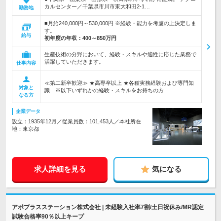
カルセンター／千葉県市川市東大和田2-1…
勤務地
■月給240,000円～530,000円 ※経験・能力を考慮の上決定しま
す。
給与
初年度の年収：
400～850万円
生産技術の分野において、経験・スキルや適性に応じた業務で
活躍していただきます。
仕事内容
≪第二新卒歓迎≫ ★高専卒以上 ★各種実務経験および専門知
対象と
識 ※以下いずれかの経験・スキルをお持ちの方
なる方
企業データ
設立：1935年12月／従業員数：101,453人／本社所在
地：東京都
求人詳細を見る
気になる
アポプラスステーション株式会社 | 未経験入社率7割/土日祝休み/MR認定
試験合格率90％以上キープ