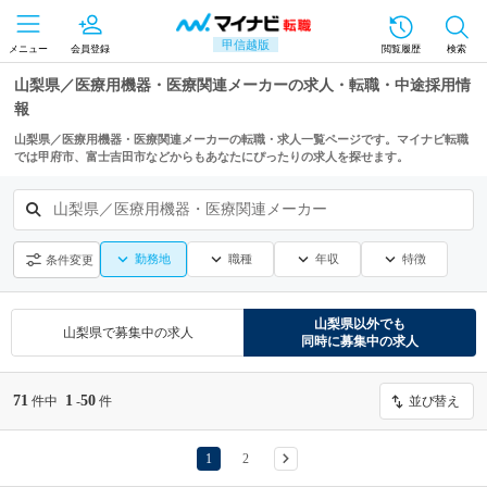
甲信越版
メニュー
会員登録
閲覧履歴
検索
山梨県／医療用機器・医療関連メーカーの求人・転職・中途採用情
報
山梨県／医療用機器・医療関連メーカーの転職・求人一覧ページです。マイナビ転職
では甲府市、富士吉田市などからもあなたにぴったりの求人を探せます。
山梨県／医療用機器・医療関連メーカー
勤務地
職種
年収
特徴
条件変更
山梨県
以外でも
山梨県
で募集中の求人
同時に募集中の求人
71
1
50
件中
-
件
並び替え
1
2