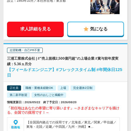
設立：1993年10月／本社所在地：東京都
求人詳細を見る
気になる
志望動機・自己PR不要
三浦工業株式会社 | #"売上規模2,500億円超"の上場企業 #賞与前年度実
績：5.36ヵ月分
【フィールドエンジニア】#フレックスタイム制 #年間休日125
日
正社員
職種・業種未経験OK
上場
完全週休2日制
第二新卒歓迎
女性のおしごと掲載中
情報更新日：2026/05/22 終了予定日：2026/08/20
「初任地はあなたの希望に寄り添います」～さまざまなキャリアを描け
る、全国での採用です！～
【全国国内拠点での採用です／北海道／東北／関東／甲信越／
東海・北陸／近畿／中四国／九州・沖縄】 ■…
勤務地