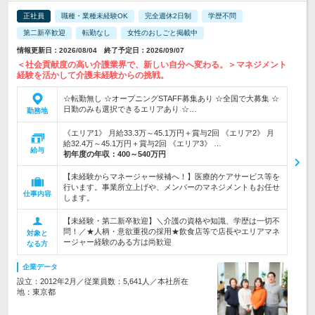
正社員
職種・業種未経験OK
完全週休2日制
学歴不問
第二新卒歓迎
転勤なし
女性のおしごと掲載中
情報更新日：2026/08/04 終了予定日：2026/09/07
＜社会貢献度の高い介護業界で、新しい自分へ変わる。＞マネジメント
経験を活かして介護未経験からの挑戦。
☆転勤無し ☆オープニングSTAFF募集あり ☆全国で大募集 ☆
日勤のみも選択できるエリアあり ☆…
勤務地
《エリア1》 月給33.3万～45.1万円＋賞与2回 《エリア2》 月
給32.4万～45.1万円＋賞与2回 《エリア3》 …
給与
初年度の年収：
400～540万円
【未経験からマネージャー候補へ！】医療的ケアサービス等を
行います。事業所立上げや、メンバーのマネジメントもお任せ
仕事内容
します。
【未経験・第二新卒歓迎】＼介護の資格や知識、学歴は一切不
問！／★人柄・意欲重視の採用★飲食店等で店長やエリアマネ
対象と
ージャー経験のある方は尚歓迎
なる方
企業データ
設立：2012年2月／従業員数：5,641人／本社所在
地：東京都