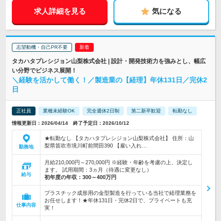
求人詳細を見る
気になる
志望動機・自己PR不要
タカハタプレシジョン山梨株式会社 | 設計・開発技術力を強みとし、幅広
い分野でビジネス展開！
＼経験を活かして働く！／製造業の【経理】年休131日／完休2
日
正社員
業種未経験OK
完全週休2日制
第二新卒歓迎
転勤なし
情報更新日：2026/04/14 終了予定日：2026/10/12
★転勤なし 【タカハタプレシジョン山梨株式会社】 住所：山
梨県笛吹市境川町前間田390 【雇い入れ…
勤務地
月給210,000円～270,000円 ※経験・年齢を考慮の上、決定し
ます。 試用期間：3ヵ月（待遇に変更なし）
給与
初年度の年収：
300～400万円
プラスチック成形用の金型製造を行っている当社で経理業務を
お任せします！★年休131日・完休2日で、プライベートも充
仕事内容
実！