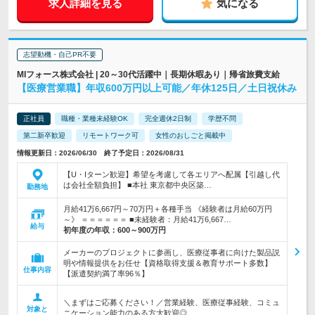
求人詳細を見る
気になる
志望動機・自己PR不要
MIフォース株式会社 | 20～30代活躍中｜長期休暇あり｜帰省旅費支給
【医療営業職】年収600万円以上可能／年休125日／土日祝休み
正社員
職種・業種未経験OK
完全週休2日制
学歴不問
第二新卒歓迎
リモートワーク可
女性のおしごと掲載中
情報更新日：2026/06/30 終了予定日：2026/08/31
【U・Iターン歓迎】希望を考慮して各エリアへ配属【引越し代
は会社全額負担】 ■本社 東京都中央区築…
勤務地
月給41万6,667円～70万円＋各種手当 《経験者は月給60万円
～》 ＝＝＝＝＝＝ ■未経験者：月給41万6,667…
給与
初年度の年収：
600～900万円
メーカーのプロジェクトに参画し、医療従事者に向けた製品説
明や情報提供をお任せ【資格取得支援＆教育サポート多数】
仕事内容
【派遣契約満了率96％】
＼まずはご応募ください！／営業経験、医療従事経験、コミュ
対象と
ニケーション能力のある方大歓迎◎