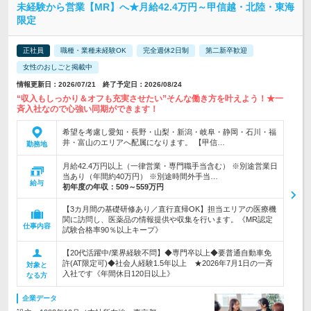
未経験から営業【MR】へ★月給42.4万円～甲信越・北陸・東海
限定
正社員
職種・業種未経験OK
完全週休2日制
第二新卒歓迎
女性のおしごと掲載中
情報更新日：2026/07/21 終了予定日：2026/08/24
“収入もしっかり＆オフも充実させたい”そんな働き方を叶えよう！★一
斉入社なので心強い同期ができます！
希望を考慮し愛知・長野・山梨・新潟・岐阜・静岡・石川・福
井・富山のエリアへ配属になります。 【甲信…
勤務地
月給42.4万円以上（一律営業・専門職手当含む） ※別途営業日
当あり（年間約40万円） ※別途時間外手当…
給与
初年度の年収：
509～559万円
【3カ月間の基礎研修あり／直行直帰OK】担当エリアの医療機
関に訪問し、医薬品の情報提供や収集を行います。《MR認定
仕事内容
試験合格率90％以上キープ》
【20代活躍中/業界経験不問】◆専門卒以上◆要普通自動車免
許(AT限定可)◆社会人経験1.5年以上 ★2026年7月1日の一斉
対象と
入社です《年間休日120日以上》
なる方
企業データ