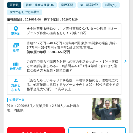
正社員
職種・業種未経験OK
学歴不問
第二新卒歓迎
転勤なし
女性のおしごと掲載中
情報更新日：2026/07/06 終了予定日：2026/08/20
★全国募集＆転勤なし！／直行直帰OK／UIターン歓迎 ※オー
プニング募集の拠点もあり！ 札幌＊白石…
勤務地
月給27.7万円～40.4万円＋賞与年2回 東京/南関東の場合 月給2
5.7万円～39.5万円＋賞与年2回 北関東/東海…
給与
初年度の年収：
330～650万円
ご自宅で暮らす障害をお持ちの方の生活をサポート！利用者様
との会話を楽しめる♪ ＃訪問基本1日1件★希望に合わせた柔
仕事内容
軟な働き方★服装・髪型自由＃
【あなたらしいキャリアを応援！⇒現場を極める、管理職にな
る、他事業部に挑戦するなど十人十色】＃20～30代活躍中＃資
対象と
格手当最大5万円 ＊高卒以上
なる方
企業データ
設立：2020年8月／従業員数：2,646人／本社所在
地：岡山県