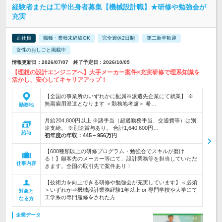
経験者または工学出身者募集【機械設計職】★研修や勉強会が
充実
正社員
職種・業種未経験OK
完全週休2日制
第二新卒歓迎
女性のおしごと掲載中
情報更新日：2026/07/07 終了予定日：2026/10/05
【理想の設計エンジニアへ】大手メーカー案件×充実研修で理系知識を
活かし、安心してキャリアアップ！
【全国の事業所のいずれかに配属※派遣先企業にて就業】 ※
無期雇用派遣となります ＜勤務地考慮＞ 希…
勤務地
月給204,800円以上 ※諸手当（超過勤務手当、交通費等）は別
途支給。 ※別途賞与あり。 合計1,640,600円…
給与
初年度の年収：
445～956万円
【600種類以上の研修プログラム・勉強会でスキルが磨け
る！】顧客先のメーカー等にて、設計業務等を担当していただ
仕事内容
きます。全国の取引先で案件あり！
【技術力を向上できる研修や勉強会が充実しています】＜必須
＞いずれか⇒機械設計業務経験1年以上 or 専門学校や大学にて
対象と
工学系の専門履修をされた方
なる方
企業データ