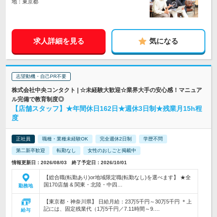
地：東京都
求人詳細を見る
気になる
志望動機・自己PR不要
株式会社中央コンタクト | ☆未経験大歓迎☆業界大手の安心感！マニュア
ル完備で教育制度◎
【店舗スタッフ】★年間休日162日★週休3日制★残業月15h程
度
正社員
職種・業種未経験OK
完全週休2日制
学歴不問
第二新卒歓迎
転勤なし
女性のおしごと掲載中
情報更新日：2026/08/03 終了予定日：2026/10/01
【総合職(転勤あり)or地域限定職(転勤なし)を選べます】 ★全
国170店舗 & 関東・北陸・中四…
勤務地
【東京都・神奈川県】 日給月給：23万5千円～30万5千円 ＊上
記には、固定残業代（1万5千円／7.11時間～9.…
給与