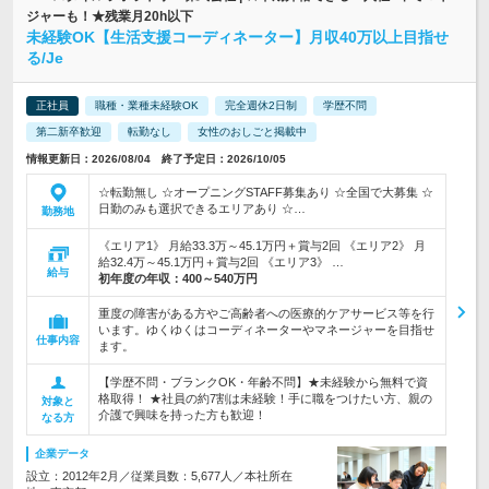
ジャーも！★残業月20h以下
未経験OK【生活支援コーディネーター】月収40万以上目指せ
る/Je
正社員
職種・業種未経験OK
完全週休2日制
学歴不問
第二新卒歓迎
転勤なし
女性のおしごと掲載中
情報更新日：2026/08/04 終了予定日：2026/10/05
☆転勤無し ☆オープニングSTAFF募集あり ☆全国で大募集 ☆
日勤のみも選択できるエリアあり ☆…
勤務地
《エリア1》 月給33.3万～45.1万円＋賞与2回 《エリア2》 月
給32.4万～45.1万円＋賞与2回 《エリア3》 …
給与
初年度の年収：
400～540万円
重度の障害がある方やご高齢者への医療的ケアサービス等を行
います。ゆくゆくはコーディネーターやマネージャーを目指せ
仕事内容
ます。
【学歴不問・ブランクOK・年齢不問】★未経験から無料で資
格取得！ ★社員の約7割は未経験！手に職をつけたい方、親の
対象と
介護で興味を持った方も歓迎！
なる方
企業データ
設立：2012年2月／従業員数：5,677人／本社所在