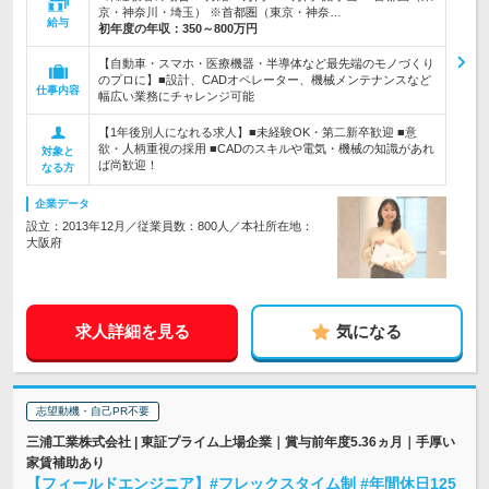
京・神奈川・埼玉） ※首都圏（東京・神奈…
給与
初年度の年収：
350～800万円
【自動車・スマホ・医療機器・半導体など最先端のモノづくり
のプロに】■設計、CADオペレーター、機械メンテナンスなど
仕事内容
幅広い業務にチャレンジ可能
【1年後別人になれる求人】■未経験OK・第二新卒歓迎 ■意
欲・人柄重視の採用 ■CADのスキルや電気・機械の知識があれ
対象と
ば尚歓迎！
なる方
企業データ
設立：2013年12月／従業員数：800人／本社所在地：
大阪府
求人詳細を見る
気になる
志望動機・自己PR不要
三浦工業株式会社 | 東証プライム上場企業｜賞与前年度5.36ヵ月｜手厚い
家賃補助あり
【フィールドエンジニア】#フレックスタイム制 #年間休日125