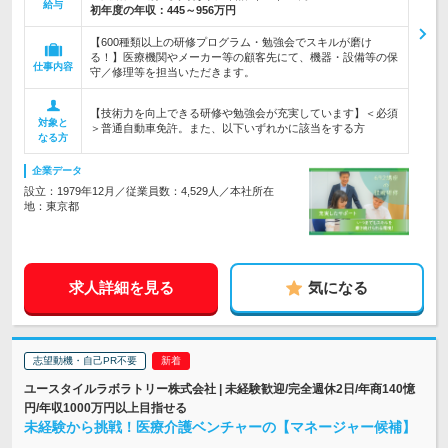
給与
初年度の年収：
445～956万円
【600種類以上の研修プログラム・勉強会でスキルが磨け
る！】医療機関やメーカー等の顧客先にて、機器・設備等の保
仕事内容
守／修理等を担当いただきます。
【技術力を向上できる研修や勉強会が充実しています】＜必須
対象と
＞普通自動車免許。また、以下いずれかに該当をする方
なる方
企業データ
設立：1979年12月／従業員数：4,529人／本社所在
地：東京都
求人詳細を見る
気になる
志望動機・自己PR不要
ユースタイルラボラトリー株式会社 | 未経験歓迎/完全週休2日/年商140憶
円/年収1000万円以上目指せる
未経験から挑戦！医療介護ベンチャーの【マネージャー候補】