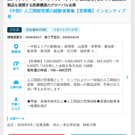
製品を展開する医療機器のグローバル企業
《中部》人工関節営業の経験者募集【営業職】インセンティブ
有
正社員
完全週休2日制
リモートワーク可
情報更新日：2026/04/17 終了予定日：2026/10/15
＜中部エリアの勤務地＞ 静岡県・山梨県・長野県・愛知県・
岐阜県・新潟県・富山県・石川県・福井県 ※…
勤務地
【年俸制】7,000,000円～9,000,000円 ※月額：583,333円～75
0,000円 └12分割した金額を毎月支給 ※経験…
給与
初年度の年収：
700～900万円
人工関節の営業職として、ヒップおよびニー領域の人工関節の
提案、病院訪問での新規開拓、医師への製品説明、手術の立ち
仕事内容
会い等をお任せします。
◆専修・各種学校卒以上◆人工関節の営業経験◆普通自動車第
対象と
一種運転免許
なる方
企業データ
設立：2016年8月／従業員数：39人／本社所在地：神奈川県