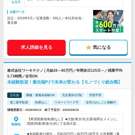
なる方
企業データ
設立：2019年5月／従業員数：555人／本社所在地：
東京都
求人詳細を見る
気になる
株式会社ワーキテクノ | 月給28～80万円／年間休日125日～／残業平均
5.73時間／在宅OK
未経験歓迎！最先端PJで未来が変わる【モノづくり総合職】
正社員
職種・業種未経験OK
完全週休2日制
学歴不問
第二新卒歓迎
転勤なし
リモートワーク可
女性のおしごと掲載中
情報更新日：2026/06/12 終了予定日：2026/09/10
【希望勤務地/転勤なし】 ■大阪/東京/名古屋/福岡をメインに、
関西/関東/東海/九州にて全国大型…
勤務地
■未経験者の場合… 月給29万円～80万円+諸手当 ※首都圏（東