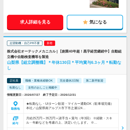
求人詳細を見る
気になる
志望動機・自己PR不要
株式会社オーテックメカニカル | 【創業40年超！黒字経営継続中】自動組
立機や自動検査機等を製造
山梨県【組立調整職】＊年休130日＊平均賞与6.3ヶ月＊転勤な
し
正社員
職種・業種未経験OK
完全週休2日制
第二新卒歓迎
転勤なし
女性のおしごと掲載中
情報更新日：2026/07/27 終了予定日：2026/12/31
★転勤なし・UIターン歓迎・マイカー通勤OK（駐車場完備）
本社／山梨県南アルプス市下市之瀬124…
勤務地
月給25万円～35万円＋諸手当＋賞与（年3回） ※経験・スキ
ル・年齢などを考慮の上、決定いたします。 ※…
給与