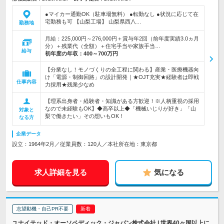
●マイカー通勤OK（駐車場無料） ●転勤なし ●状況に応じて在
宅勤務も可 【山梨工場】 山梨県西八…
勤務地
月給：225,000円～276,000円＋賞与年2回（前年度実績3.0ヵ月
分）＋残業代（全額）＋住宅手当や家族手当…
給与
初年度の年収：
400～700万円
【分業なし！モノづくりの全工程に関わる】産業・医療機器向
け「電源・制御回路」の設計開発｜★OJT充実★経験者は即戦
仕事内容
力採用★残業少なめ
【理系出身者・経験者・知識がある方歓迎！※人柄重視の採用
なので未経験もOK】◆高卒以上◆「機械いじりが好き」「山
対象と
梨で働きたい」その想いもOK！
なる方
企業データ
設立：1964年2月／従業員数：120人／本社所在地：東京都
求人詳細を見る
気になる
志望動機・自己PR不要
ユナイテッド・オーソペディック・ジャパン株式会社 | 世界40ヶ国以上に