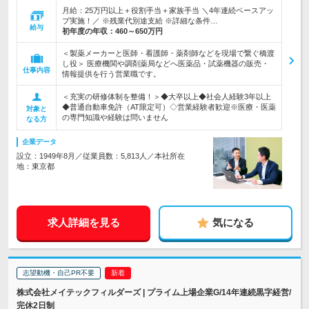
月給：25万円以上＋役割手当＋家族手当 ＼4年連続ベースアッ
プ実施！／ ※残業代別途支給 ※詳細な条件…
給与
初年度の年収：
460～650万円
＜製薬メーカーと医師・看護師・薬剤師などを現場で繋ぐ橋渡
し役＞ 医療機関や調剤薬局などへ医薬品・試薬機器の販売・
仕事内容
情報提供を行う営業職です。
＜充実の研修体制を整備！＞◆大卒以上◆社会人経験3年以上
◆普通自動車免許（AT限定可）◇営業経験者歓迎※医療・医薬
対象と
の専門知識や経験は問いません
なる方
企業データ
設立：1949年8月／従業員数：5,813人／本社所在
地：東京都
求人詳細を見る
気になる
志望動機・自己PR不要
株式会社メイテックフィルダーズ | プライム上場企業G/14年連続黒字経営/
完休2日制