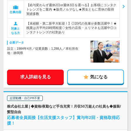
【給与変わらず週休2日or週休3日を選べる】お客様にコンタク
トレンズをご案内 ★販売ノルマなし★男女ともに育休の取得
仕事内容
実績多数
【未経験・第二新卒大歓迎！】◎20代の先輩が多数活躍中！★
残業は月平均15時間程度◇女性の店長・エリマネも活躍中◎コ
対象と
ンタクトレンズの社割あり
なる方
企業データ
設立：1984年4月／従業員数：1,288人／本社所在
地：静岡県
求人詳細を見る
気になる
志望動機・自己PR不要
株式会社土屋 | ◆資格/夜勤など手当充実！月収50万超えの社員も◆服装/
髪型自由
応募者全員面接【生活支援スタッフ】賞与年2回・資格取得応
援！