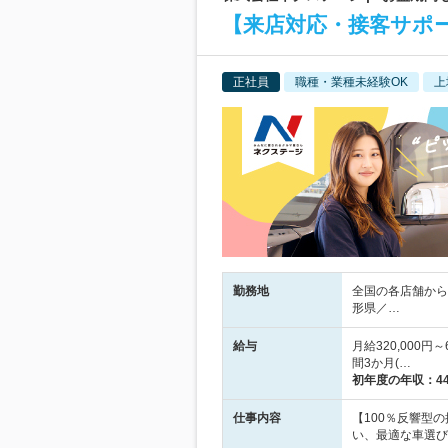
【来店対応・接客サポート
正社員
職種・業種未経験OK
上
勤務地
全国の各店舗から
形県／…
給与
月給320,000円
間3か月(…
初年度の年収：
4
仕事内容
【100％反響型
い、最適な車選び