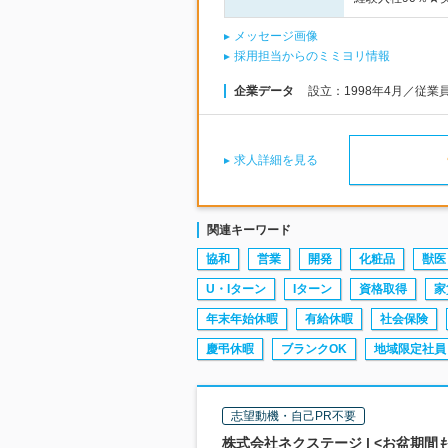
メッセージ画像
採用担当からのミミヨリ情報
企業データ
設立：1998年4月／従業
求人詳細を見る
関連キーワード
協和
営業
開発
化粧品
獣医
U・Iターン
Iターン
資格取得
家
年末年始休暇
有給休暇
社会保険
慶弔休暇
ブランクOK
地域限定社員
志望動機・自己PR不要
株式会社ネクステージ | <お盆期間