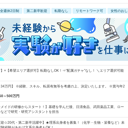
全週休2日制
第二新卒歓迎
転勤なし
リモートワーク可
女性のおし
】×【希望エリア選択可】転勤なしOK！⇒”配属ガチャ”なし！ ＼エリア選択可能
円～34万円】 ※経験、スキル、転居有無等を考慮の上、決定いたします。 ※賞与年2
50～500万円
ーメイドの研修からスタート！】基礎を学んだ後、日清食品、武田薬品工業、ロー
ーなどで研究・研究アシスタントを担当
歓迎☆20代・第二新卒活躍中】★理系出身者を募集！（化学・生物・栄養など）未
実験経験があれば文系出身者もOK！