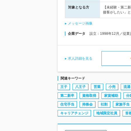
対象となる方
【未経験・第二新
接客がしたい」と
メッセージ画像
企業データ
設立：1998年12月／従
求人詳細を見る
関連キーワード
王子
八王子
営業
小売
流通
第二新卒
資格取得
家賃補助
分
住宅手当
持株会
社割
家族手当
キャリアチェンジ
地域限定社員
首