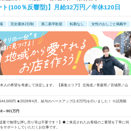
(100％反響型)】月給32万円／年休120日
場
完全週休2日制
第二新卒歓迎
転勤なし
女性のおしごと掲載中
本人の希望を考慮して決定します。 【募集エリア】 北海道／青森県／宮城県／山
～644,000円 ★2026年4月、給与のベースアップ(1.6万円)を行いました！ ※試用期
48～901万円
の提案で無理な押し売り等は不要です！】◆ご来店されたお客様のご要望を丁寧に伺
をサポートしていただくお仕事です。