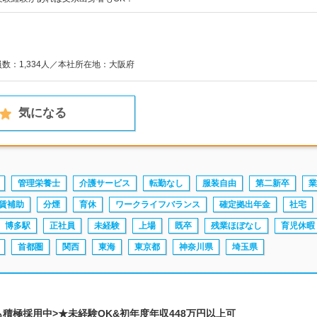
員数：1,334人／本社所在地：大阪府
気になる
管理栄養士
介護サービス
転勤なし
服装自由
第二新卒
業
賃補助
分煙
育休
ワークライフバランス
確定拠出年金
社宅
博多駅
正社員
未経験
上場
既卒
残業ほぼなし
育児休暇
首都圏
関西
東海
東京都
神奈川県
埼玉県
も積極採用中>★未経験OK&初年度年収448万円以上可