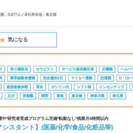
員数：5,677人／本社所在地：東京都
気になる
行
売り場担当
セラピスト
サービス提供責任者
介護職
ヘルパ
問
業界経験者優遇
完全週休2日
マイカー通勤
交通費
U・Iタ
産前産後休暇
育休
ガソリン代
シフト制
インセンティブ
立川
首都圏
関西
東海
東京都
神奈川県
埼玉県
0代活躍中*研究者育成プログラム完備*転勤なし*残業月4時間以内
シスタント】(医薬/化学/食品/化粧品等)