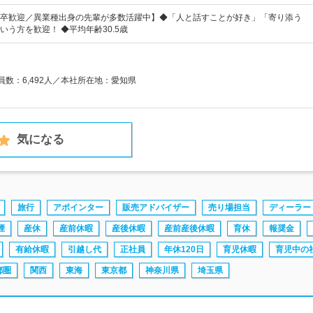
卒歓迎／異業種出身の先輩が多数活躍中】◆「人と話すことが好き」「寄り添う
いう方を歓迎！ ◆平均年齢30.5歳
業員数：6,492人／本社所在地：愛知県
気になる
旅行
アポインター
販売アドバイザー
売り場担当
ディーラー
煙
産休
産前休暇
産後休暇
産前産後休暇
育休
報奨金
有給休暇
引越し代
正社員
年休120日
育児休暇
育児中の
都圏
関西
東海
東京都
神奈川県
埼玉県