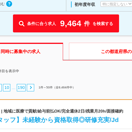
含む
特に指定しない
初年度年収
9,464
件
条件に合う求人
を検索する
も同時に募集中の求人
この都道府県
の
0件目を表示中
10
190
…
1
件～
50
件（全
9,464
件中）
 地域に医療で貢献/給与前払OK/完全週休2日/残業月20h/面接確約
ッフ】未経験から資格取得◎研修充実/Jd