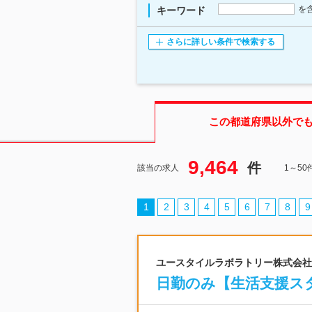
を
キーワード
さらに詳しい条件で検索する
この都道府県
以外で
9,464
件
該当の求人
1～5
1
2
3
4
5
6
7
8
9
ユースタイルラボラトリー株式会社 |
日勤のみ【生活支援スタ