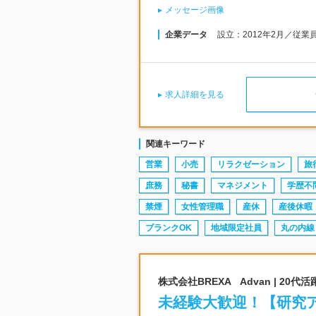
メッセージ画像
企業データ
設立：2012年2月／従業
求人詳細を見る
関連キーワード
営業
小売
リラクゼーション
旅
庶務
秘書
マネジメント
学歴不
禁煙
女性管理職
産休
産後休暇
ブランクOK
地域限定社員
丸の内線
株式会社BREXA Advan | 2
未経験大歓迎！【研究ア