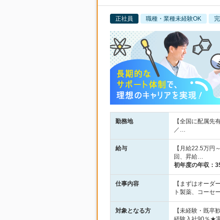
正社員
職種・業種未経験OK
完
勤務地
【全国に配属先有
／…
給与
【月給22.5万
回、昇給…
初年度の年収：
3
仕事内容
【まずはオーダ
ト製薬、コーセ
対象となる方
【未経験・既卒
経験入社90％★