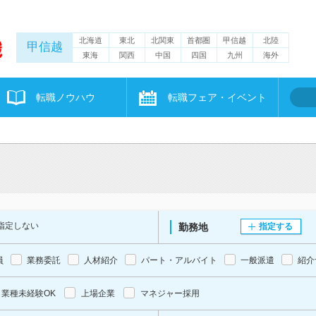
北海道
東北
北関東
首都圏
甲信越
北陸
甲信越
東海
関西
中国
四国
九州
海外
転職ノウハウ
転職フェア・イベント
指定しない
勤務地
指定する
員
業務委託
人材紹介
パート・アルバイト
一般派遣
紹介
業種未経験OK
上場企業
マネジャー採用