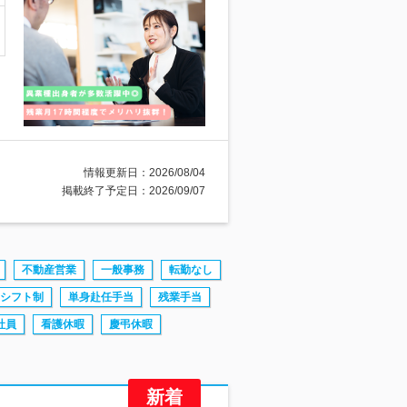
情報更新日：2026/08/04
掲載終了予定日：2026/09/07
不動産営業
一般事務
転勤なし
シフト制
単身赴任手当
残業手当
社員
看護休暇
慶弔休暇