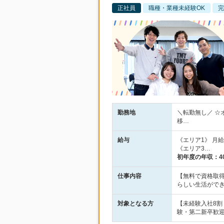
正社員
職種・業種未経験OK
完
勤務地
＼転勤無し／ ☆
移…
給与
《エリア1》 月給2
《エリア3…
初年度の年収：
4
仕事内容
【無料で資格取得
らしい生活がで
対象となる方
【未経験入社8
験・第二新卒歓迎