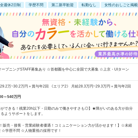
全週休2日制
学歴不問
第二新卒歓迎
転勤なし
女性のおしごと掲載
オープニングSTAFF募集あり ☆首都圏を中心に全国で大募集 ☆上京・UIターン
9.2万~30.2万円＋賞与年2回 《エリア2》 月給28.3万円~29.3万円＋賞与年2回
00～540万円
ができる！残業20h以下・日勤のみで働きやすさも◎】★障がいのある方が自分
きるようサポートをします。
割！販売・接客・営業経験者優遇！コミュニケーション力が活かせます！】☆未経
 ☆学歴不問 ☆人物重視の採用です！