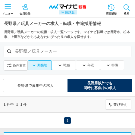
甲信越版
メニュー
会員登録
閲覧履歴
検索
長野県／玩具メーカーの求人・転職・中途採用情報
長野県／玩具メーカーの転職・求人一覧ページです。マイナビ転職では長野市、松本
市、上田市などからもあなたにぴったりの求人を探せます。
長野県／玩具メーカー
勤務地
職種
年収
特徴
条件変更
長野県
以外でも
長野県
で募集中の求人
同時に募集中の求人
1
1
1
件中
-
件
並び替え
1