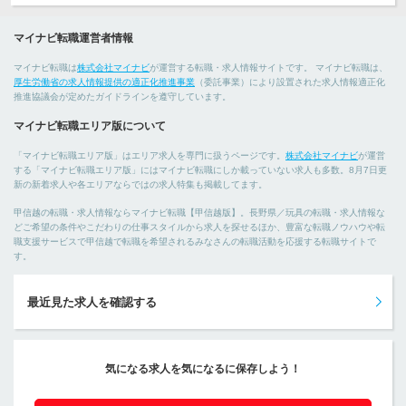
マイナビ転職運営者情報
マイナビ転職は
株式会社マイナビ
が運営する転職・求人情報サイトです。 マイナビ転職は、
厚生労働省の求人情報提供の適正化推進事業
（委託事業）により設置された求人情報適正化
推進協議会が定めたガイドラインを遵守しています。
マイナビ転職エリア版について
「マイナビ転職エリア版」はエリア求人を専門に扱うページです。
株式会社マイナビ
が運営
する「マイナビ転職エリア版」にはマイナビ転職にしか載っていない求人も多数。8月7日更
新の新着求人や各エリアならではの求人特集も掲載してます。
甲信越の転職・求人情報ならマイナビ転職【甲信越版】。長野県／玩具の転職・求人情報な
どご希望の条件やこだわりの仕事スタイルから求人を探せるほか、豊富な転職ノウハウや転
職支援サービスで甲信越で転職を希望されるみなさんの転職活動を応援する転職サイトで
す。
最近見た求人を確認する
気になる求人を気になるに保存しよう！