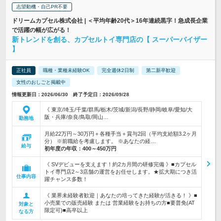
志望動機・自己PR不要
ドリームカプセル株式会社 | ＜平均年齢20代＞16年連続黒字！急成長企業
で活躍の幅が広がる！
新トレンドを創る、カプセルトイ専門店の【 スーパーバイザー
】
正社員
職種・業種未経験OK
完全週休2日制
第二新卒歓迎
女性のおしごと掲載中
情報更新日：2026/06/30 終了予定日：2026/09/28
《 東京/埼玉/千葉/群馬/栃木/茨城/新潟/長野/静岡/岐阜/愛知/大
阪・兵庫/奈良/鳥取/岡山…
勤務地
月給22万円～30万円＋各種手当＋賞与2回（平均支給額3.2ヶ月
分） ※前職給を考慮します。 ※あなたの経…
給与
初年度の年収：
400～450万円
《 SVデビューを支えます！約2カ月間の研修完備 》■カプセル
トイ専門店2～3店舗の運営をお任せします。★拡大期につき活
仕事内容
躍チャンス多数！
《 業界未経験者歓迎｜あなたの培ってきた経験が活きる！ 》■
小売業での販売経験 または 営業経験をお持ちの方■要普免(AT
対象と
限定可)■高卒以上
なる方